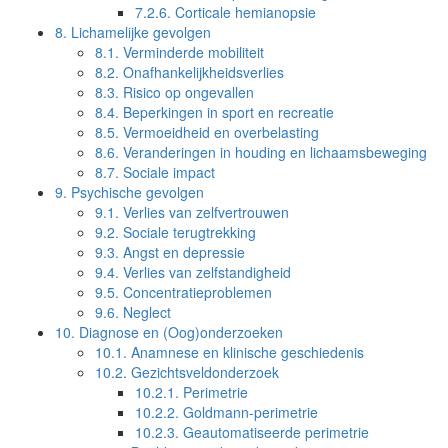
7.2.6.
Corticale hemianopsie
8.
Lichamelijke gevolgen
8.1.
Verminderde mobiliteit
8.2.
Onafhankelijkheidsverlies
8.3.
Risico op ongevallen
8.4.
Beperkingen in sport en recreatie
8.5.
Vermoeidheid en overbelasting
8.6.
Veranderingen in houding en lichaamsbeweging
8.7.
Sociale impact
9.
Psychische gevolgen
9.1.
Verlies van zelfvertrouwen
9.2.
Sociale terugtrekking
9.3.
Angst en depressie
9.4.
Verlies van zelfstandigheid
9.5.
Concentratieproblemen
9.6.
Neglect
10.
Diagnose en (Oog)onderzoeken
10.1.
Anamnese en klinische geschiedenis
10.2.
Gezichtsveldonderzoek
10.2.1.
Perimetrie
10.2.2.
Goldmann-perimetrie
10.2.3.
Geautomatiseerde perimetrie