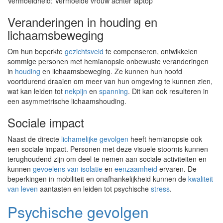
Vermoeidheid: Vermoeide vrouw achter laptop
Veranderingen in houding en
lichaamsbeweging
Om hun beperkte
gezichtsveld
te compenseren, ontwikkelen
sommige personen met hemianopsie onbewuste veranderingen
in
houding
en lichaamsbeweging. Ze kunnen hun hoofd
voortdurend draaien om meer van hun omgeving te kunnen zien,
wat kan leiden tot
nekpijn
en
spanning
. Dit kan ook resulteren in
een asymmetrische lichaamshouding.
Sociale impact
Naast de directe
lichamelijke gevolgen
heeft hemianopsie ook
een sociale impact. Personen met deze visuele stoornis kunnen
terughoudend zijn om deel te nemen aan sociale activiteiten en
kunnen
gevoelens van isolatie
en
eenzaamheid
ervaren. De
beperkingen in mobiliteit en onafhankelijkheid kunnen de
kwaliteit
van leven
aantasten en leiden tot psychische
stress
.
Psychische gevolgen