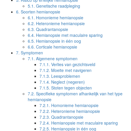
5.
Risico op erfelijke hemianopsie
5.1.
Genetische raadpleging
6.
Soorten hemianopsie
6.1.
Homonieme hemianopsie
6.2.
Heteronieme hemianopsie
6.3.
Quadrantanopsie
6.4.
Hemianopsie met maculaire sparing
6.5.
Hemianopsie in één oog
6.6.
Corticale hemianopsie
7.
Symptomen
7.1.
Algemene symptomen
7.1.1.
Verlies van gezichtsveld
7.1.2.
Moeite met navigeren
7.1.3.
Leesproblemen
7.1.4.
Neglect (negeren)
7.1.5.
Stoten tegen objecten
7.2.
Specifieke symptomen afhankelijk van het type
hemianopsie
7.2.1.
Homonieme hemianopsie
7.2.2.
Heteronieme hemianopsie
7.2.3.
Quadrantanopsie
7.2.4.
Hemianopsie met maculaire sparing
7.2.5.
Hemianopsie in één oog