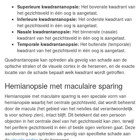
Superieure kwadrantanopsie:
Het bovenste kwadrant van
het gezichtsveld in één oog is aangetast.
Inferieure kwadrantanopsie:
Het onderste kwadrant van
het gezichtsveld in één oog is aangetast.
Nasale kwadrantanopsie:
Het binnenste (nasale)
kwadrant van het gezichtsveld in één oog is aangetast.
Temporale kwadrantanopsie:
Het buitenste (temporale)
kwadrant van het gezichtsveld in één oog is aangetast.
Quadrantanopsie kan optreden als gevolg van schade aan de
optische stralen of de visuele cortex in de hersenen, en de exacte
locatie van de schade bepaalt welk kwadrant wordt getroffen.
Hemianopsie met maculaire sparing
Hemianopsie met maculaire sparing is een speciale vorm van
hemianopsie waarbij het centrale gezichtsveld, dat wordt beheerst
door de macula (het gebied van het netvlies dat verantwoordelijk
is voor scherp zien), intact blijft. Dit betekent dat een persoon
objecten in het centrale deel van het gezichtsveld kan zien, terwijl
het perifere gezichtsveld in één of beide ogen verloren gaat. Deze
aandoening kan optreden als gevolg van specifieke schade aan
de
visuele cortex
in de hersenen.