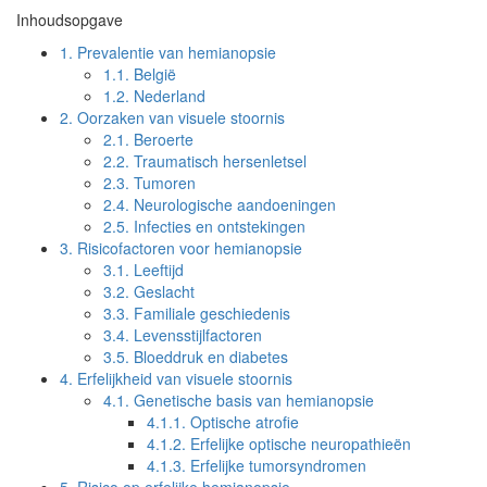
Inhoudsopgave
1.
Prevalentie van hemianopsie
1.1.
België
1.2.
Nederland
2.
Oorzaken van visuele stoornis
2.1.
Beroerte
2.2.
Traumatisch hersenletsel
2.3.
Tumoren
2.4.
Neurologische aandoeningen
2.5.
Infecties en ontstekingen
3.
Risicofactoren voor hemianopsie
3.1.
Leeftijd
3.2.
Geslacht
3.3.
Familiale geschiedenis
3.4.
Levensstijlfactoren
3.5.
Bloeddruk en diabetes
4.
Erfelijkheid van visuele stoornis
4.1.
Genetische basis van hemianopsie
4.1.1.
Optische atrofie
4.1.2.
Erfelijke optische neuropathieën
4.1.3.
Erfelijke tumorsyndromen