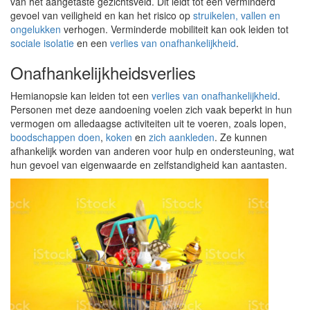
van het aangetaste gezichtsveld. Dit leidt tot een verminderd
gevoel van veiligheid en kan het risico op
struikelen, vallen en
ongelukken
verhogen. Verminderde mobiliteit kan ook leiden tot
sociale isolatie
en een
verlies van onafhankelijkheid
.
Onafhankelijkheidsverlies
Hemianopsie kan leiden tot een
verlies van onafhankelijkheid
.
Personen met deze aandoening voelen zich vaak beperkt in hun
vermogen om alledaagse activiteiten uit te voeren, zoals lopen,
boodschappen doen
,
koken
en
zich aankleden
. Ze kunnen
afhankelijk worden van anderen voor hulp en ondersteuning, wat
hun gevoel van eigenwaarde en zelfstandigheid kan aantasten.