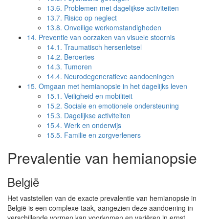
13.6.
Problemen met dagelijkse activiteiten
13.7.
Risico op neglect
13.8.
Onveilige werkomstandigheden
14.
Preventie van oorzaken van visuele stoornis
14.1.
Traumatisch hersenletsel
14.2.
Beroertes
14.3.
Tumoren
14.4.
Neurodegeneratieve aandoeningen
15.
Omgaan met hemianopsie in het dagelijks leven
15.1.
Veiligheid en mobiliteit
15.2.
Sociale en emotionele ondersteuning
15.3.
Dagelijkse activiteiten
15.4.
Werk en onderwijs
15.5.
Familie en zorgverleners
Prevalentie van hemianopsie
België
Het vaststellen van de exacte prevalentie van hemianopsie in
België is een complexe taak, aangezien deze aandoening in
verschillende vormen kan voorkomen en variëren in ernst.