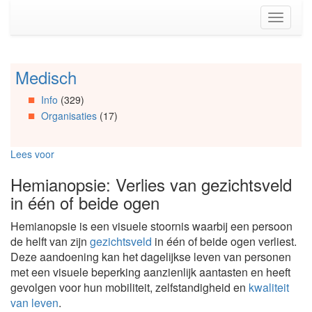
Spring
Toggle
naar
navigati
de
inhoud
(Accesskey
Medisch
Spring
1)
naar
Spring
Info
(329)
Artikels
naar
Organisaties
(17)
Spring
de
naar
primaire
Info
zijbalk
Lees voor
Spring
(Accesskey
naar
2)
Hemianopsie: Verlies van gezichtsveld
Organisaties
in één of beide ogen
Spring
naar
Hemianopsie is een visuele stoornis waarbij een persoon
Social
de helft van zijn
gezichtsveld
in één of beide ogen verliest.
media
Deze aandoening kan het dagelijkse leven van personen
met een visuele beperking aanzienlijk aantasten en heeft
gevolgen voor hun mobiliteit, zelfstandigheid en
kwaliteit
van leven
.