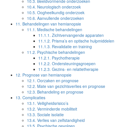
10.3.
Beeldvormende onderzoeken
10.4.
Neurologisch onderzoek
10.5.
Oogheelkundig onderzoek
10.6.
Aanvullende onderzoeken
11.
Behandelingen van hemianopsie
11.1.
Medische behandelingen
11.1.1.
Zichtvervangende apparaten
11.1.2.
Prisma’s en optische hulpmiddelen
11.1.3.
Revalidatie en training
11.2.
Psychische behandelingen
11.2.1.
Psychotherapie
11.2.2.
Ondersteuningsgroepen
11.2.3.
Gezins- en relatietherapie
12.
Prognose van hemianopsie
12.1.
Oorzaken en prognose
12.2.
Mate van gezichtsverlies en prognose
12.3.
Behandeling en prognose
13.
Complicaties
13.1.
Veiligheidsrisico’s
13.2.
Verminderde mobiliteit
13.3.
Sociale isolatie
13.4.
Verlies van zelfstandigheid
13.5.
Psychische gevolgen