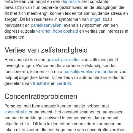
ontwikkelen van angst en een
depressie
. Het constante
bewustzijn van hun beperkte gezichtsveld en de uitdagingen die
dit met zich meebrengt, kunnen leiden tot aanhoudende stress en
zorgen. Dit kan resulteren in symptomen van
angst
, zoals
nervositeit en
paniekaanvallen
, evenals symptomen van een
depressie, zoals
verdriet
,
hopeloosheid
en verlies van interesse in
activiteiten.
Verlies van zelfstandigheid
Hemianopsie kan een
gevoel van verlies
van zelfstandigheid
teweegbrengen. Personen die voorheen zelfstandig konden
functioneren, kunnen zich nu
afhankelijk voelen van anderen
voor
hulp bij dagelijkse taken. Dit verlies van autonomie kan leiden tot
gevoelens van
frustratie
en
verdriet
.
Concentratieproblemen
Personen met hemianopsie kunnen moeite hebben met
concentratie
en aandacht. Het constant scannen en aanpassen
om hun beperkte gezichtsveld te compenseren, kan mentaal
uitputtend zijn. Dit kan leiden tot een verminderd vermogen om
taken uit te voeren die een hoge mate van concentratie vereisen,