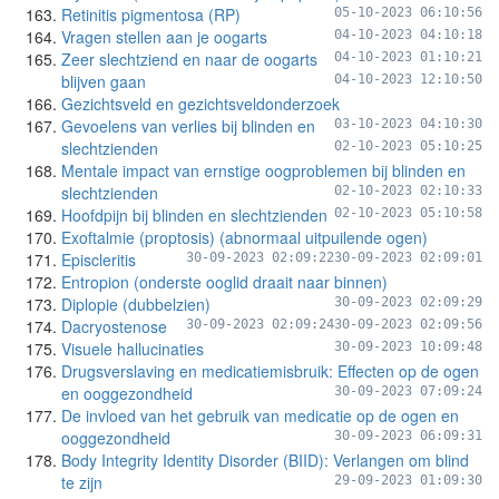
Retinitis pigmentosa (RP)
05-10-2023 06:10:56
Vragen stellen aan je oogarts
04-10-2023 04:10:18
Zeer slechtziend en naar de oogarts
04-10-2023 01:10:21
blijven gaan
04-10-2023 12:10:50
Gezichtsveld en gezichtsveldonderzoek
Gevoelens van verlies bij blinden en
03-10-2023 04:10:30
slechtzienden
02-10-2023 05:10:25
Mentale impact van ernstige oogproblemen bij blinden en
slechtzienden
02-10-2023 02:10:33
Hoofdpijn bij blinden en slechtzienden
02-10-2023 05:10:58
Exoftalmie (proptosis) (abnormaal uitpuilende ogen)
Episcleritis
30-09-2023 02:09:22
30-09-2023 02:09:01
Entropion (onderste ooglid draait naar binnen)
Diplopie (dubbelzien)
30-09-2023 02:09:29
Dacryostenose
30-09-2023 02:09:24
30-09-2023 02:09:56
Visuele hallucinaties
30-09-2023 10:09:48
Drugsverslaving en medicatiemisbruik: Effecten op de ogen
en ooggezondheid
30-09-2023 07:09:24
De invloed van het gebruik van medicatie op de ogen en
ooggezondheid
30-09-2023 06:09:31
Body Integrity Identity Disorder (BIID): Verlangen om blind
te zijn
29-09-2023 01:09:30