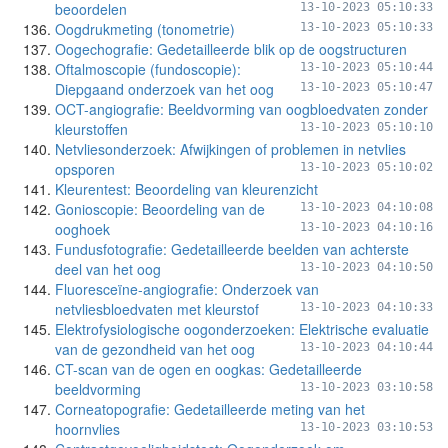
beoordelen
13-10-2023 05:10:33
Oogdrukmeting (tonometrie)
13-10-2023 05:10:33
Oogechografie: Gedetailleerde blik op de oogstructuren
Oftalmoscopie (fundoscopie):
13-10-2023 05:10:44
Diepgaand onderzoek van het oog
13-10-2023 05:10:47
OCT-angiografie: Beeldvorming van oogbloedvaten zonder
kleurstoffen
13-10-2023 05:10:10
Netvliesonderzoek: Afwijkingen of problemen in netvlies
opsporen
13-10-2023 05:10:02
Kleurentest: Beoordeling van kleurenzicht
Gonioscopie: Beoordeling van de
13-10-2023 04:10:08
ooghoek
13-10-2023 04:10:16
Fundusfotografie: Gedetailleerde beelden van achterste
deel van het oog
13-10-2023 04:10:50
Fluoresceïne-angiografie: Onderzoek van
netvliesbloedvaten met kleurstof
13-10-2023 04:10:33
Elektrofysiologische oogonderzoeken: Elektrische evaluatie
van de gezondheid van het oog
13-10-2023 04:10:44
CT-scan van de ogen en oogkas: Gedetailleerde
beeldvorming
13-10-2023 03:10:58
Corneatopografie: Gedetailleerde meting van het
hoornvlies
13-10-2023 03:10:53