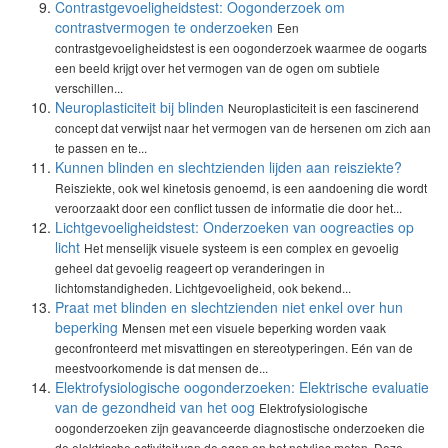
Contrastgevoeligheidstest: Oogonderzoek om
contrastvermogen te onderzoeken
Een
contrastgevoeligheidstest is een oogonderzoek waarmee de oogarts
een beeld krijgt over het vermogen van de ogen om subtiele
verschillen...
Neuroplasticiteit bij blinden
Neuroplasticiteit is een fascinerend
concept dat verwijst naar het vermogen van de hersenen om zich aan
te passen en te...
Kunnen blinden en slechtzienden lijden aan reisziekte?
Reisziekte, ook wel kinetosis genoemd, is een aandoening die wordt
veroorzaakt door een conflict tussen de informatie die door het...
Lichtgevoeligheidstest: Onderzoeken van oogreacties op
licht
Het menselijk visuele systeem is een complex en gevoelig
geheel dat gevoelig reageert op veranderingen in
lichtomstandigheden. Lichtgevoeligheid, ook bekend...
Praat met blinden en slechtzienden niet enkel over hun
beperking
Mensen met een visuele beperking worden vaak
geconfronteerd met misvattingen en stereotyperingen. Eén van de
meestvoorkomende is dat mensen de...
Elektrofysiologische oogonderzoeken: Elektrische evaluatie
van de gezondheid van het oog
Elektrofysiologische
oogonderzoeken zijn geavanceerde diagnostische onderzoeken die
de elektrische activiteit van de ogen en het netvlies meten. Deze