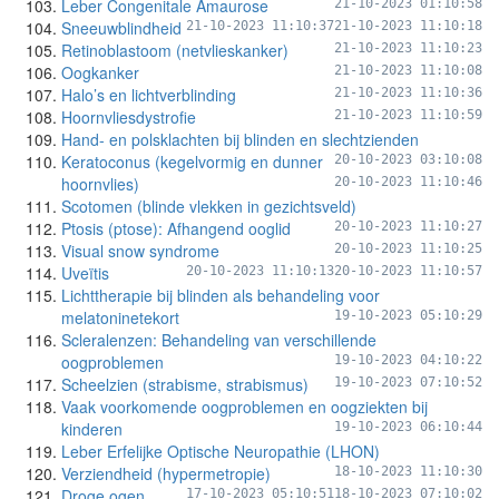
Leber Congenitale Amaurose
21-10-2023 01:10:58
Sneeuwblindheid
21-10-2023 11:10:37
21-10-2023 11:10:18
Retinoblastoom (netvlieskanker)
21-10-2023 11:10:23
Oogkanker
21-10-2023 11:10:08
Halo’s en lichtverblinding
21-10-2023 11:10:36
Hoornvliesdystrofie
21-10-2023 11:10:59
Hand- en polsklachten bij blinden en slechtzienden
Keratoconus (kegelvormig en dunner
20-10-2023 03:10:08
hoornvlies)
20-10-2023 11:10:46
Scotomen (blinde vlekken in gezichtsveld)
Ptosis (ptose): Afhangend ooglid
20-10-2023 11:10:27
Visual snow syndrome
20-10-2023 11:10:25
Uveïtis
20-10-2023 11:10:13
20-10-2023 11:10:57
Lichttherapie bij blinden als behandeling voor
melatoninetekort
19-10-2023 05:10:29
Scleralenzen: Behandeling van verschillende
oogproblemen
19-10-2023 04:10:22
Scheelzien (strabisme, strabismus)
19-10-2023 07:10:52
Vaak voorkomende oogproblemen en oogziekten bij
kinderen
19-10-2023 06:10:44
Leber Erfelijke Optische Neuropathie (LHON)
Verziendheid (hypermetropie)
18-10-2023 11:10:30
Droge ogen
17-10-2023 05:10:51
18-10-2023 07:10:02