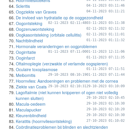
Hoornvlieslittekens
Scleritis
04-11-2023 03:11:46
Oogziekte van Graves
04-11-2023 03:11:21
De invloed van hydratatie op de ooggezondheid
Oogontsteking
02-11-2023 02:11:48
03-11-2023 03:11:38
Oogzenuwontsteking
02-11-2023 02:11:32
Oogkasontsteking (orbitale cellulitis)
02-11-2023 01:11:01
Nachtblindheid
01-11-2023 01:11:32
Hormonale veranderingen en oogproblemen
Oogirritatie
01-11-2023 07:11:00
01-11-2023 12:11:06
Ooginfarct
01-11-2023 07:11:35
Oftalmoplegie (verzwakte of verlamde oogspieren)
Oculaire toxoplasmose
01-11-2023 07:11:51
Meibomitis
29-10-2023 08:10:19
01-11-2023 07:11:44
Hoornvlies: Aandoeningen en problemen met de cornea
Ziekte van Coats
29-10-2023 02:10:31
29-10-2023 03:10:09
Lagoftalmie (niet kunnen knipperen of ogen niet volledig
kunnen sluiten)
29-10-2023 02:10:45
Macula-oedeem
29-10-2023 02:10:30
Maculapucker
29-10-2023 02:10:20
Kleurenblindheid
29-10-2023 02:10:30
Keratitis (hoornvliesontsteking)
27-10-2023 01:10:02
Coördinatieproblemen bij blinden en slechtzienden