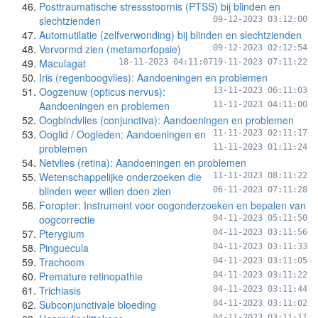
Posttraumatische stressstoornis (PTSS) bij blinden en
slechtzienden
09-12-2023 03:12:00
Automutilatie (zelfverwonding) bij blinden en slechtzienden
Vervormd zien (metamorfopsie)
09-12-2023 02:12:54
Maculagat
18-11-2023 04:11:07
19-11-2023 07:11:22
Iris (regenboogvlies): Aandoeningen en problemen
Oogzenuw (opticus nervus):
13-11-2023 06:11:03
Aandoeningen en problemen
11-11-2023 04:11:00
Oogbindvlies (conjunctiva): Aandoeningen en problemen
Ooglid / Oogleden: Aandoeningen en
11-11-2023 02:11:17
problemen
11-11-2023 01:11:24
Netvlies (retina): Aandoeningen en problemen
Wetenschappelijke onderzoeken die
11-11-2023 08:11:22
blinden weer willen doen zien
06-11-2023 07:11:28
Foropter: Instrument voor oogonderzoeken en bepalen van
oogcorrectie
04-11-2023 05:11:50
Pterygium
04-11-2023 03:11:56
Pinguecula
04-11-2023 03:11:33
Trachoom
04-11-2023 03:11:05
Premature retinopathie
04-11-2023 03:11:22
Trichiasis
04-11-2023 03:11:44
Subconjunctivale bloeding
04-11-2023 03:11:02
04-11-2023 03:11:11