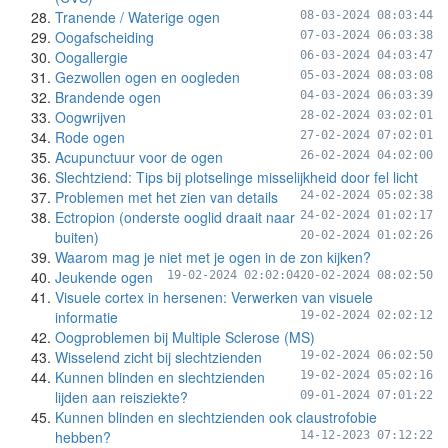
Tranende / Waterige ogen
08-03-2024 08:03:44
Oogafscheiding
07-03-2024 06:03:38
Oogallergie
06-03-2024 04:03:47
Gezwollen ogen en oogleden
05-03-2024 08:03:08
Brandende ogen
04-03-2024 06:03:39
Oogwrijven
28-02-2024 03:02:01
Rode ogen
27-02-2024 07:02:01
Acupunctuur voor de ogen
26-02-2024 04:02:00
Slechtziend: Tips bij plotselinge misselijkheid door fel licht
Problemen met het zien van details
24-02-2024 05:02:38
Ectropion (onderste ooglid draait naar
24-02-2024 01:02:17
buiten)
20-02-2024 01:02:26
Waarom mag je niet met je ogen in de zon kijken?
Jeukende ogen
19-02-2024 02:02:04
20-02-2024 08:02:50
Visuele cortex in hersenen: Verwerken van visuele
informatie
19-02-2024 02:02:12
Oogproblemen bij Multiple Sclerose (MS)
Wisselend zicht bij slechtzienden
19-02-2024 06:02:50
Kunnen blinden en slechtzienden
19-02-2024 05:02:16
lijden aan reisziekte?
09-01-2024 07:01:22
Kunnen blinden en slechtzienden ook claustrofobie
hebben?
14-12-2023 07:12:22