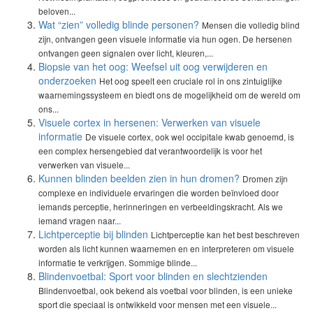
beloven...
Wat “zien” volledig blinde personen?
Mensen die volledig blind
zijn, ontvangen geen visuele informatie via hun ogen. De hersenen
ontvangen geen signalen over licht, kleuren,...
Biopsie van het oog: Weefsel uit oog verwijderen en
onderzoeken
Het oog speelt een cruciale rol in ons zintuiglijke
waarnemingssysteem en biedt ons de mogelijkheid om de wereld om
ons...
Visuele cortex in hersenen: Verwerken van visuele
informatie
De visuele cortex, ook wel occipitale kwab genoemd, is
een complex hersengebied dat verantwoordelijk is voor het
verwerken van visuele...
Kunnen blinden beelden zien in hun dromen?
Dromen zijn
complexe en individuele ervaringen die worden beïnvloed door
iemands perceptie, herinneringen en verbeeldingskracht. Als we
iemand vragen naar...
Lichtperceptie bij blinden
Lichtperceptie kan het best beschreven
worden als licht kunnen waarnemen en en interpreteren om visuele
informatie te verkrijgen. Sommige blinde...
Blindenvoetbal: Sport voor blinden en slechtzienden
Blindenvoetbal, ook bekend als voetbal voor blinden, is een unieke
sport die speciaal is ontwikkeld voor mensen met een visuele...