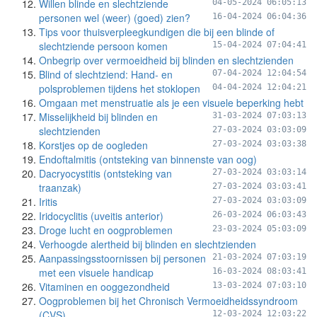
Willen blinde en slechtziende
04-05-2024 06:05:13
personen wel (weer) (goed) zien?
16-04-2024 06:04:36
Tips voor thuisverpleegkundigen die bij een blinde of
slechtziende persoon komen
15-04-2024 07:04:41
Onbegrip over vermoeidheid bij blinden en slechtzienden
Blind of slechtziend: Hand- en
07-04-2024 12:04:54
polsproblemen tijdens het stoklopen
04-04-2024 12:04:21
Omgaan met menstruatie als je een visuele beperking hebt
Misselijkheid bij blinden en
31-03-2024 07:03:13
slechtzienden
27-03-2024 03:03:09
Korstjes op de oogleden
27-03-2024 03:03:38
Endoftalmitis (ontsteking van binnenste van oog)
Dacryocystitis (ontsteking van
27-03-2024 03:03:14
traanzak)
27-03-2024 03:03:41
Iritis
27-03-2024 03:03:09
Iridocyclitis (uveitis anterior)
26-03-2024 06:03:43
Droge lucht en oogproblemen
23-03-2024 05:03:09
Verhoogde alertheid bij blinden en slechtzienden
Aanpassingsstoornissen bij personen
21-03-2024 07:03:19
met een visuele handicap
16-03-2024 08:03:41
Vitaminen en ooggezondheid
13-03-2024 07:03:10
Oogproblemen bij het Chronisch Vermoeidheidssyndroom
(CVS)
12-03-2024 12:03:22