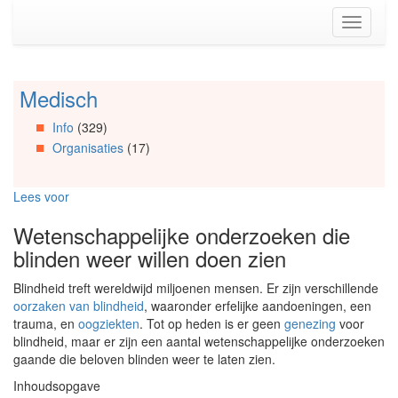
Spring
Toggle
naar
navigati
de
inhoud
(Accesskey
Medisch
Spring
1)
naar
Spring
Info
(329)
Artikels
naar
Organisaties
(17)
Spring
de
naar
primaire
Info
zijbalk
Lees voor
Spring
(Accesskey
naar
2)
Wetenschappelijke onderzoeken die
Organisaties
blinden weer willen doen zien
Spring
naar
Blindheid treft wereldwijd miljoenen mensen. Er zijn verschillende
Social
oorzaken van blindheid
, waaronder erfelijke aandoeningen, een
media
trauma, en
oogziekten
. Tot op heden is er geen
genezing
voor
blindheid, maar er zijn een aantal wetenschappelijke onderzoeken
gaande die beloven blinden weer te laten zien.
Inhoudsopgave