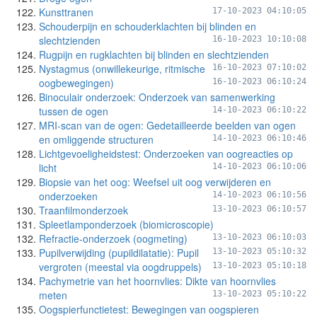
Kunsttranen
17-10-2023 04:10:05
Schouderpijn en schouderklachten bij blinden en
slechtzienden
16-10-2023 10:10:08
Rugpijn en rugklachten bij blinden en slechtzienden
Nystagmus (onwillekeurige, ritmische
16-10-2023 07:10:02
oogbewegingen)
16-10-2023 06:10:24
Binoculair onderzoek: Onderzoek van samenwerking
tussen de ogen
14-10-2023 06:10:22
MRI-scan van de ogen: Gedetailleerde beelden van ogen
en omliggende structuren
14-10-2023 06:10:46
Lichtgevoeligheidstest: Onderzoeken van oogreacties op
licht
14-10-2023 06:10:06
Biopsie van het oog: Weefsel uit oog verwijderen en
onderzoeken
14-10-2023 06:10:56
Traanfilmonderzoek
13-10-2023 06:10:57
Spleetlamponderzoek (biomicroscopie)
Refractie-onderzoek (oogmeting)
13-10-2023 06:10:03
Pupilverwijding (pupildilatatie): Pupil
13-10-2023 05:10:32
vergroten (meestal via oogdruppels)
13-10-2023 05:10:18
Pachymetrie van het hoornvlies: Dikte van hoornvlies
meten
13-10-2023 05:10:22
Oogspierfunctietest: Bewegingen van oogspieren