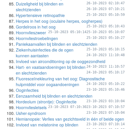
Duizeligheid bij blinden en
26-10-2023 02:10:47
slechtzienden
26-10-2023 07:10:21
Hypertensieve retinopathie
25-10-2023 05:10:59
Herpes in het oog (oculaire herpes, oogherpes)
Gordelroos in het oog
25-10-2023 05:10:43
Hoornvlieszweer
25-10-2023 05:10:14
25-10-2023 05:10:07
Hoornvliestroebelingen
25-10-2023 05:10:27
Paniekaanvallen bij blinden en slechtzienden
Ziekenhuisinfecties die de ogen
25-10-2023 05:10:15
kunnen aantasten
24-10-2023 11:10:48
Invloed van airconditioning op de ooggezondheid
Hart- en vaataandoeningen bij blinden
24-10-2023 11:10:57
en slechtzienden
24-10-2023 05:10:17
Fluoresceïnekleuring van het oog: Diagnostische
hulpmiddel voor oogaandoeningen
24-10-2023 05:10:22
Ooginfecties
23-10-2023 05:10:46
Eenzaamheid bij blinden en slechtzienden
Hordeolum (strontje): Ooginfectie
23-10-2023 03:10:04
Hoornvliesletsels
23-10-2023 07:10:30
23-10-2023 07:10:57
Usher-syndroom
23-10-2023 07:10:04
Hemianopsie: Verlies van gezichtsveld in één of beide ogen
Invloed van melatonine op blinden
23-10-2023 07:10:14