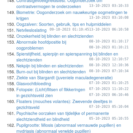
Contrastgevoeligheidstest: Oogonderzoek om
contrastvermogen te onderzoeken
13-10-2023 03:10:33
Biometrie: Oogonderzoek om nauwkeurige oogmetingen te
krijgen
13-10-2023 03:10:08
Oogzalven: Soorten, gebruik, tips en hulpmiddelen
Netvliesloslating
09-10-2023 01:10:45
13-10-2023 06:10:58
Onzekerheid bij blinden en slechtzienden
Abnormale hoofdpositie bij
08-10-2023 01:10:17
oogproblemen
08-10-2023 01:10:21
Spierstijfheid, spierpijn en spierspanning bij blinden en
slechtzienden
08-10-2023 12:10:57
Nekpijn bij blinden en slechtzienden
08-10-2023 12:10:36
Burn-out bij blinden en slechtzienden
08-10-2023 07:10:34
Ziekte van Stargardt (juveniele maculadegeneratie)
Glasvochtbloeding
07-10-2023 01:10:25
Fotopsie: (Licht)flitsen of flikkeringen
07-10-2023 11:10:22
in gezichtsveld zien
07-10-2023 06:10:46
Floaters (mouches volantes): Zwevende deeltjes in
gezichtsveld
07-10-2023 05:10:04
Psychische oorzaken van tijdelijke of permanente
slechtziendheid en blindheid
05-10-2023 05:10:55
Pupilgrootte: Miosis (abnormaal vernauwde pupillen) en
mydriasis (abnormaal verwijde pupillen)