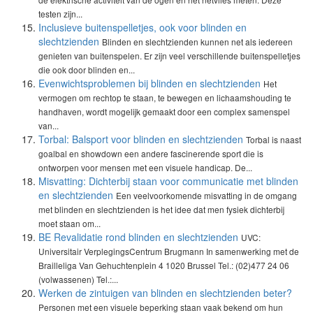
testen zijn...
Inclusieve buitenspelletjes, ook voor blinden en
slechtzienden
Blinden en slechtzienden kunnen net als iedereen
genieten van buitenspelen. Er zijn veel verschillende buitenspelletjes
die ook door blinden en...
Evenwichtsproblemen bij blinden en slechtzienden
Het
vermogen om rechtop te staan, te bewegen en lichaamshouding te
handhaven, wordt mogelijk gemaakt door een complex samenspel
van...
Torbal: Balsport voor blinden en slechtzienden
Torbal is naast
goalbal en showdown een andere fascinerende sport die is
ontworpen voor mensen met een visuele handicap. De...
Misvatting: Dichterbij staan voor communicatie met blinden
en slechtzienden
Een veelvoorkomende misvatting in de omgang
met blinden en slechtzienden is het idee dat men fysiek dichterbij
moet staan om...
BE Revalidatie rond blinden en slechtzienden
UVC:
Universitair VerplegingsCentrum Brugmann In samenwerking met de
Brailleliga Van Gehuchtenplein 4 1020 Brussel Tel.: (02)477 24 06
(volwassenen) Tel.:...
Werken de zintuigen van blinden en slechtzienden beter?
Personen met een visuele beperking staan vaak bekend om hun