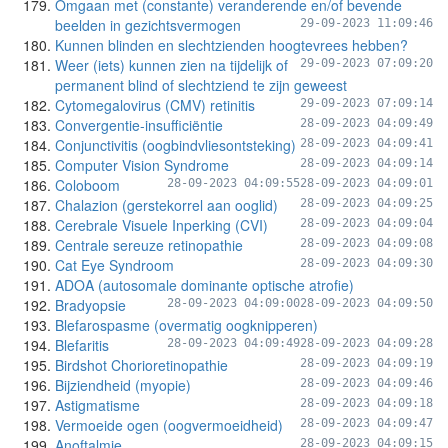
Omgaan met (constante) veranderende en/of bevende
beelden in gezichtsvermogen
29-09-2023 11:09:46
Kunnen blinden en slechtzienden hoogtevrees hebben?
Weer (iets) kunnen zien na tijdelijk of
29-09-2023 07:09:20
permanent blind of slechtziend te zijn geweest
Cytomegalovirus (CMV) retinitis
29-09-2023 07:09:14
Convergentie-insufficiëntie
28-09-2023 04:09:49
Conjunctivitis (oogbindvliesontsteking)
28-09-2023 04:09:41
Computer Vision Syndrome
28-09-2023 04:09:14
Coloboom
28-09-2023 04:09:55
28-09-2023 04:09:01
Chalazion (gerstekorrel aan ooglid)
28-09-2023 04:09:25
Cerebrale Visuele Inperking (CVI)
28-09-2023 04:09:04
Centrale sereuze retinopathie
28-09-2023 04:09:08
Cat Eye Syndroom
28-09-2023 04:09:30
ADOA (autosomale dominante optische atrofie)
Bradyopsie
28-09-2023 04:09:00
28-09-2023 04:09:50
Blefarospasme (overmatig oogknipperen)
Blefaritis
28-09-2023 04:09:49
28-09-2023 04:09:28
Birdshot Chorioretinopathie
28-09-2023 04:09:19
Bijziendheid (myopie)
28-09-2023 04:09:46
Astigmatisme
28-09-2023 04:09:18
Vermoeide ogen (oogvermoeidheid)
28-09-2023 04:09:47
Anoftalmie
28-09-2023 04:09:15