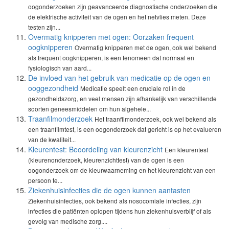
oogonderzoeken zijn geavanceerde diagnostische onderzoeken die
de elektrische activiteit van de ogen en het netvlies meten. Deze
testen zijn...
Overmatig knipperen met ogen: Oorzaken frequent
oogknipperen
Overmatig knipperen met de ogen, ook wel bekend
als frequent oogknipperen, is een fenomeen dat normaal en
fysiologisch van aard...
De invloed van het gebruik van medicatie op de ogen en
ooggezondheid
Medicatie speelt een cruciale rol in de
gezondheidszorg, en veel mensen zijn afhankelijk van verschillende
soorten geneesmiddelen om hun algehele...
Traanfilmonderzoek
Het traanfilmonderzoek, ook wel bekend als
een traanfilmtest, is een oogonderzoek dat gericht is op het evalueren
van de kwaliteit...
Kleurentest: Beoordeling van kleurenzicht
Een kleurentest
(kleurenonderzoek, kleurenzichttest) van de ogen is een
oogonderzoek om de kleurwaarneming en het kleurenzicht van een
persoon te...
Ziekenhuisinfecties die de ogen kunnen aantasten
Ziekenhuisinfecties, ook bekend als nosocomiale infecties, zijn
infecties die patiënten oplopen tijdens hun ziekenhuisverblijf of als
gevolg van medische zorg....