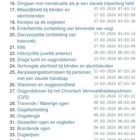
Omgaan met menstruatie als je een visuele beperking hebt
Misselijkheid bij blinden en
31-03-2024 07:03:13
slechtzienden
27-03-2024 03:03:09
Korstjes op de oogleden
27-03-2024 03:03:38
Endoftalmitis (ontsteking van binnenste van oog)
Dacryocystitis (ontsteking van
27-03-2024 03:03:14
traanzak)
27-03-2024 03:03:41
Iritis
27-03-2024 03:03:09
Iridocyclitis (uveitis anterior)
26-03-2024 06:03:43
Droge lucht en oogproblemen
23-03-2024 05:03:09
Verhoogde alertheid bij blinden en slechtzienden
Aanpassingsstoornissen bij personen
21-03-2024 07:03:19
met een visuele handicap
16-03-2024 08:03:41
Vitaminen en ooggezondheid
13-03-2024 07:03:10
Oogproblemen bij het Chronisch Vermoeidheidssyndroom
(CVS)
12-03-2024 12:03:22
Tranende / Waterige ogen
08-03-2024 08:03:44
Oogafscheiding
07-03-2024 06:03:38
Oogallergie
06-03-2024 04:03:47
Gezwollen ogen en oogleden
05-03-2024 08:03:08
Brandende ogen
04-03-2024 06:03:39
Oogwrijven
28-02-2024 03:02:01