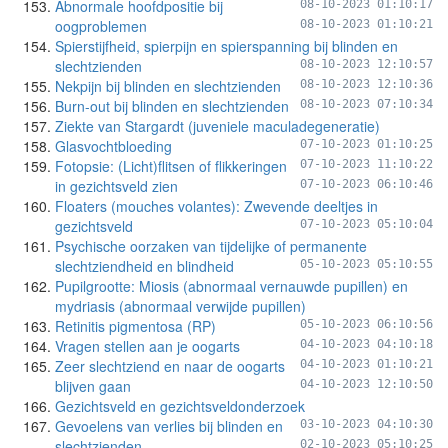
Abnormale hoofdpositie bij
08-10-2023 01:10:17
oogproblemen
08-10-2023 01:10:21
Spierstijfheid, spierpijn en spierspanning bij blinden en
slechtzienden
08-10-2023 12:10:57
Nekpijn bij blinden en slechtzienden
08-10-2023 12:10:36
Burn-out bij blinden en slechtzienden
08-10-2023 07:10:34
Ziekte van Stargardt (juveniele maculadegeneratie)
Glasvochtbloeding
07-10-2023 01:10:25
Fotopsie: (Licht)flitsen of flikkeringen
07-10-2023 11:10:22
in gezichtsveld zien
07-10-2023 06:10:46
Floaters (mouches volantes): Zwevende deeltjes in
gezichtsveld
07-10-2023 05:10:04
Psychische oorzaken van tijdelijke of permanente
slechtziendheid en blindheid
05-10-2023 05:10:55
Pupilgrootte: Miosis (abnormaal vernauwde pupillen) en
mydriasis (abnormaal verwijde pupillen)
Retinitis pigmentosa (RP)
05-10-2023 06:10:56
Vragen stellen aan je oogarts
04-10-2023 04:10:18
Zeer slechtziend en naar de oogarts
04-10-2023 01:10:21
blijven gaan
04-10-2023 12:10:50
Gezichtsveld en gezichtsveldonderzoek
Gevoelens van verlies bij blinden en
03-10-2023 04:10:30
slechtzienden
02-10-2023 05:10:25