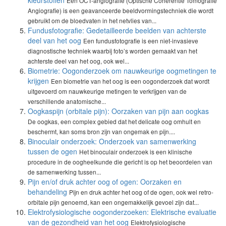
kleurstoffen
Een OCT-angiografie (Optische Coherentie Tomografie
Angiografie) is een geavanceerde beeldvormingstechniek die wordt
gebruikt om de bloedvaten in het netvlies van...
Fundusfotografie: Gedetailleerde beelden van achterste
deel van het oog
Een fundusfotografie is een niet-invasieve
diagnostische techniek waarbij foto’s worden gemaakt van het
achterste deel van het oog, ook wel...
Biometrie: Oogonderzoek om nauwkeurige oogmetingen te
krijgen
Een biometrie van het oog is een oogonderzoek dat wordt
uitgevoerd om nauwkeurige metingen te verkrijgen van de
verschillende anatomische...
Oogkaspijn (orbitale pijn): Oorzaken van pijn aan oogkas
De oogkas, een complex gebied dat het delicate oog omhult en
beschermt, kan soms bron zijn van ongemak en pijn....
Binoculair onderzoek: Onderzoek van samenwerking
tussen de ogen
Het binoculair onderzoek is een klinische
procedure in de oogheelkunde die gericht is op het beoordelen van
de samenwerking tussen...
Pijn en/of druk achter oog of ogen: Oorzaken en
behandeling
Pijn en druk achter het oog of de ogen, ook wel retro-
orbitale pijn genoemd, kan een ongemakkelijk gevoel zijn dat...
Elektrofysiologische oogonderzoeken: Elektrische evaluatie
van de gezondheid van het oog
Elektrofysiologische