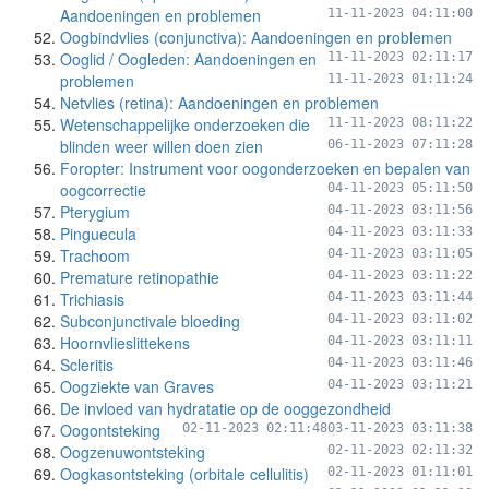
Aandoeningen en problemen
11-11-2023 04:11:00
Oogbindvlies (conjunctiva): Aandoeningen en problemen
Ooglid / Oogleden: Aandoeningen en
11-11-2023 02:11:17
problemen
11-11-2023 01:11:24
Netvlies (retina): Aandoeningen en problemen
Wetenschappelijke onderzoeken die
11-11-2023 08:11:22
blinden weer willen doen zien
06-11-2023 07:11:28
Foropter: Instrument voor oogonderzoeken en bepalen van
oogcorrectie
04-11-2023 05:11:50
Pterygium
04-11-2023 03:11:56
Pinguecula
04-11-2023 03:11:33
Trachoom
04-11-2023 03:11:05
Premature retinopathie
04-11-2023 03:11:22
Trichiasis
04-11-2023 03:11:44
Subconjunctivale bloeding
04-11-2023 03:11:02
Hoornvlieslittekens
04-11-2023 03:11:11
Scleritis
04-11-2023 03:11:46
Oogziekte van Graves
04-11-2023 03:11:21
De invloed van hydratatie op de ooggezondheid
Oogontsteking
02-11-2023 02:11:48
03-11-2023 03:11:38
Oogzenuwontsteking
02-11-2023 02:11:32
Oogkasontsteking (orbitale cellulitis)
02-11-2023 01:11:01