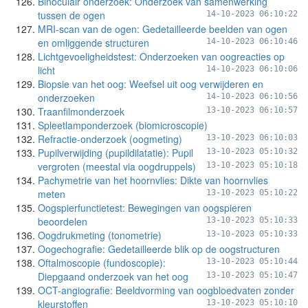
Binoculair onderzoek: Onderzoek van samenwerking
tussen de ogen
14-10-2023 06:10:22
MRI-scan van de ogen: Gedetailleerde beelden van ogen
en omliggende structuren
14-10-2023 06:10:46
Lichtgevoeligheidstest: Onderzoeken van oogreacties op
licht
14-10-2023 06:10:06
Biopsie van het oog: Weefsel uit oog verwijderen en
onderzoeken
14-10-2023 06:10:56
Traanfilmonderzoek
13-10-2023 06:10:57
Spleetlamponderzoek (biomicroscopie)
Refractie-onderzoek (oogmeting)
13-10-2023 06:10:03
Pupilverwijding (pupildilatatie): Pupil
13-10-2023 05:10:32
vergroten (meestal via oogdruppels)
13-10-2023 05:10:18
Pachymetrie van het hoornvlies: Dikte van hoornvlies
meten
13-10-2023 05:10:22
Oogspierfunctietest: Bewegingen van oogspieren
beoordelen
13-10-2023 05:10:33
Oogdrukmeting (tonometrie)
13-10-2023 05:10:33
Oogechografie: Gedetailleerde blik op de oogstructuren
Oftalmoscopie (fundoscopie):
13-10-2023 05:10:44
Diepgaand onderzoek van het oog
13-10-2023 05:10:47
OCT-angiografie: Beeldvorming van oogbloedvaten zonder
kleurstoffen
13-10-2023 05:10:10