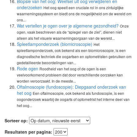
Biopsie van het oog: Weefsel uit oog verwijderen en
onderzoeken
Het oog speelt een cruciale rol in ons zintuiglijke
waarnemingssysteem en biedt ons de mogelijkheid om de wereld om
ons...
Wat vertellen je ogen over je algemene gezondheid?
Onze
ogen, vaak beschreven als de “spiegel van de ziel”, dienen niet
alleen als het visuele waarnemingsorgaan van de wereld...
Spleetlamponderzoek (biomicroscopie)
Het
spleetlamponderzoek, ook bekend als een biomicroscopie, is een
diagnostische techniek die oogartsen en optometristen gebruiken om
gedetailleerde beoordelingen van...
Rode ogen
Roodheid van het oog of de ogen is een
veelvoorkomend probleem dat door verschillende oorzaken kan
worden veroorzaakt. In de meeste...
Oftalmoscopie (fundoscopie): Diepgaand onderzoek van
het oog
Een oftalmoscopie, ook bekend als fundoscopie, is een
oogonderzoek waarbij de oogarts of optometrist het interne deel van
het oog...
Sorteer op:
Resultaten per pagina: