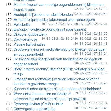
Mentale impact van ernstige oogproblemen bij blinden en
slechtzienden
02-10-2023 02:10:33
Hoofdpijn bij blinden en slechtzienden
02-10-2023 05:10:58
Exoftalmie (proptosis) (abnormaal uitpuilende ogen)
Episcleritis
30-09-2023 02:09:22
30-09-2023 02:09:01
Entropion (onderste ooglid draait naar binnen)
Diplopie (dubbelzien)
30-09-2023 02:09:29
Dacryostenose
30-09-2023 02:09:24
30-09-2023 02:09:56
Visuele hallucinaties
30-09-2023 10:09:48
Drugsverslaving en medicatiemisbruik: Effecten op de ogen
en ooggezondheid
30-09-2023 07:09:24
De invloed van het gebruik van medicatie op de ogen en
ooggezondheid
30-09-2023 06:09:31
Body Integrity Identity Disorder (BIID): Verlangen om blind
te zijn
29-09-2023 01:09:30
Omgaan met (constante) veranderende en/of bevende
beelden in gezichtsvermogen
29-09-2023 11:09:46
Kunnen blinden en slechtzienden hoogtevrees hebben?
Weer (iets) kunnen zien na tijdelijk of
29-09-2023 07:09:20
permanent blind of slechtziend te zijn geweest
Cytomegalovirus (CMV) retinitis
29-09-2023 07:09:14
Convergentie-insufficiëntie
28-09-2023 04:09:49