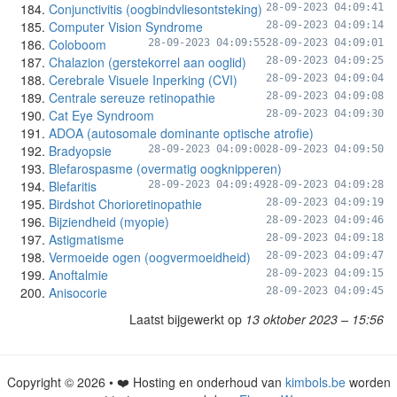
Conjunctivitis (oogbindvliesontsteking)
28-09-2023 04:09:41
Computer Vision Syndrome
28-09-2023 04:09:14
Coloboom
28-09-2023 04:09:55
28-09-2023 04:09:01
Chalazion (gerstekorrel aan ooglid)
28-09-2023 04:09:25
Cerebrale Visuele Inperking (CVI)
28-09-2023 04:09:04
Centrale sereuze retinopathie
28-09-2023 04:09:08
Cat Eye Syndroom
28-09-2023 04:09:30
ADOA (autosomale dominante optische atrofie)
Bradyopsie
28-09-2023 04:09:00
28-09-2023 04:09:50
Blefarospasme (overmatig oogknipperen)
Blefaritis
28-09-2023 04:09:49
28-09-2023 04:09:28
Birdshot Chorioretinopathie
28-09-2023 04:09:19
Bijziendheid (myopie)
28-09-2023 04:09:46
Astigmatisme
28-09-2023 04:09:18
Vermoeide ogen (oogvermoeidheid)
28-09-2023 04:09:47
Anoftalmie
28-09-2023 04:09:15
Anisocorie
28-09-2023 04:09:45
Laatst bijgewerkt op
13 oktober 2023 – 15:56
Copyright © 2026 • ❤️ Hosting en onderhoud van
kimbols.be
worden