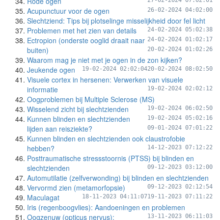
Rode ogen
27-02-2024 07:02:01
Acupunctuur voor de ogen
26-02-2024 04:02:00
Slechtziend: Tips bij plotselinge misselijkheid door fel licht
Problemen met het zien van details
24-02-2024 05:02:38
Ectropion (onderste ooglid draait naar
24-02-2024 01:02:17
buiten)
20-02-2024 01:02:26
Waarom mag je niet met je ogen in de zon kijken?
Jeukende ogen
19-02-2024 02:02:04
20-02-2024 08:02:50
Visuele cortex in hersenen: Verwerken van visuele
informatie
19-02-2024 02:02:12
Oogproblemen bij Multiple Sclerose (MS)
Wisselend zicht bij slechtzienden
19-02-2024 06:02:50
Kunnen blinden en slechtzienden
19-02-2024 05:02:16
lijden aan reisziekte?
09-01-2024 07:01:22
Kunnen blinden en slechtzienden ook claustrofobie
hebben?
14-12-2023 07:12:22
Posttraumatische stressstoornis (PTSS) bij blinden en
slechtzienden
09-12-2023 03:12:00
Automutilatie (zelfverwonding) bij blinden en slechtzienden
Vervormd zien (metamorfopsie)
09-12-2023 02:12:54
Maculagat
18-11-2023 04:11:07
19-11-2023 07:11:22
Iris (regenboogvlies): Aandoeningen en problemen
Oogzenuw (opticus nervus):
13-11-2023 06:11:03