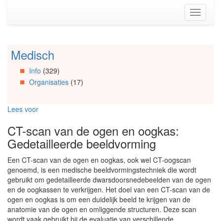
Spring
Toggle
naar
navigati
de
inhoud
(Accesskey
Medisch
Spring
1)
naar
Spring
Info
(329)
Artikels
naar
Organisaties
(17)
Spring
de
naar
primaire
Info
zijbalk
Lees voor
Spring
(Accesskey
naar
2)
CT-scan van de ogen en oogkas:
Organisaties
Gedetailleerde beeldvorming
Spring
naar
Een CT-scan van de ogen en oogkas, ook wel CT-oogscan
Social
genoemd, is een medische beeldvormingstechniek die wordt
media
gebruikt om gedetailleerde dwarsdoorsnedebeelden van de ogen
en de oogkassen te verkrijgen. Het doel van een CT-scan van de
ogen en oogkas is om een duidelijk beeld te krijgen van de
anatomie van de ogen en omliggende structuren. Deze scan
wordt vaak gebruikt bij de evaluatie van verschillende