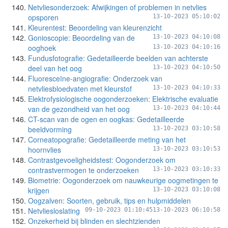
Netvliesonderzoek: Afwijkingen of problemen in netvlies
opsporen
13-10-2023 05:10:02
Kleurentest: Beoordeling van kleurenzicht
Gonioscopie: Beoordeling van de
13-10-2023 04:10:08
ooghoek
13-10-2023 04:10:16
Fundusfotografie: Gedetailleerde beelden van achterste
deel van het oog
13-10-2023 04:10:50
Fluoresceïne-angiografie: Onderzoek van
netvliesbloedvaten met kleurstof
13-10-2023 04:10:33
Elektrofysiologische oogonderzoeken: Elektrische evaluatie
van de gezondheid van het oog
13-10-2023 04:10:44
CT-scan van de ogen en oogkas: Gedetailleerde
beeldvorming
13-10-2023 03:10:58
Corneatopografie: Gedetailleerde meting van het
hoornvlies
13-10-2023 03:10:53
Contrastgevoeligheidstest: Oogonderzoek om
contrastvermogen te onderzoeken
13-10-2023 03:10:33
Biometrie: Oogonderzoek om nauwkeurige oogmetingen te
krijgen
13-10-2023 03:10:08
Oogzalven: Soorten, gebruik, tips en hulpmiddelen
Netvliesloslating
09-10-2023 01:10:45
13-10-2023 06:10:58
Onzekerheid bij blinden en slechtzienden