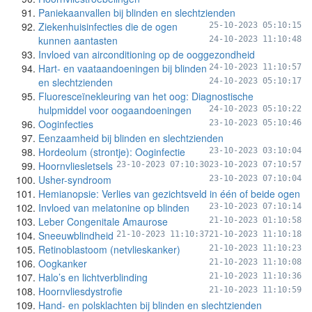
Paniekaanvallen bij blinden en slechtzienden
Ziekenhuisinfecties die de ogen
25-10-2023 05:10:15
kunnen aantasten
24-10-2023 11:10:48
Invloed van airconditioning op de ooggezondheid
Hart- en vaataandoeningen bij blinden
24-10-2023 11:10:57
en slechtzienden
24-10-2023 05:10:17
Fluoresceïnekleuring van het oog: Diagnostische
hulpmiddel voor oogaandoeningen
24-10-2023 05:10:22
Ooginfecties
23-10-2023 05:10:46
Eenzaamheid bij blinden en slechtzienden
Hordeolum (strontje): Ooginfectie
23-10-2023 03:10:04
Hoornvliesletsels
23-10-2023 07:10:30
23-10-2023 07:10:57
Usher-syndroom
23-10-2023 07:10:04
Hemianopsie: Verlies van gezichtsveld in één of beide ogen
Invloed van melatonine op blinden
23-10-2023 07:10:14
Leber Congenitale Amaurose
21-10-2023 01:10:58
Sneeuwblindheid
21-10-2023 11:10:37
21-10-2023 11:10:18
Retinoblastoom (netvlieskanker)
21-10-2023 11:10:23
Oogkanker
21-10-2023 11:10:08
Halo’s en lichtverblinding
21-10-2023 11:10:36
Hoornvliesdystrofie
21-10-2023 11:10:59
Hand- en polsklachten bij blinden en slechtzienden