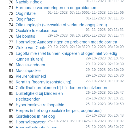
Nachtblindheid
01-11-2023 01:11:32
Hormonale veranderingen en oogproblemen
Oogirritatie
01-11-2023 07:11:00
01-11-2023 12:11:06
Ooginfarct
01-11-2023 07:11:35
Oftalmoplegie (verzwakte of verlamde oogspieren)
Oculaire toxoplasmose
01-11-2023 07:11:51
Meibomitis
29-10-2023 08:10:19
01-11-2023 07:11:44
Hoornvlies: Aandoeningen en problemen met de cornea
Ziekte van Coats
29-10-2023 02:10:31
29-10-2023 03:10:09
Lagoftalmie (niet kunnen knipperen of ogen niet volledig
kunnen sluiten)
29-10-2023 02:10:45
Macula-oedeem
29-10-2023 02:10:30
Maculapucker
29-10-2023 02:10:20
Kleurenblindheid
29-10-2023 02:10:30
Keratitis (hoornvliesontsteking)
27-10-2023 01:10:02
Coördinatieproblemen bij blinden en slechtzienden
Duizeligheid bij blinden en
26-10-2023 02:10:47
slechtzienden
26-10-2023 07:10:21
Hypertensieve retinopathie
25-10-2023 05:10:59
Herpes in het oog (oculaire herpes, oogherpes)
Gordelroos in het oog
25-10-2023 05:10:43
Hoornvlieszweer
25-10-2023 05:10:14
25-10-2023 05:10:07
Hoornvliestroebelingen
25-10-2023 05:10:27