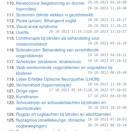
Keratoconus (kegelvormig en dunner
20-10-2023 03:10:08
hoornvlies)
20-10-2023 11:10:46
Scotomen (blinde vlekken in gezichtsveld)
Ptosis (ptose): Afhangend ooglid
20-10-2023 11:10:27
Visual snow syndrome
20-10-2023 11:10:25
Uveïtis
20-10-2023 11:10:13
20-10-2023 11:10:57
Lichttherapie bij blinden als behandeling voor
melatoninetekort
19-10-2023 05:10:29
Scleralenzen: Behandeling van verschillende
oogproblemen
19-10-2023 04:10:22
Scheelzien (strabisme, strabismus)
19-10-2023 07:10:52
Vaak voorkomende oogproblemen en oogziekten bij
kinderen
19-10-2023 06:10:44
Leber Erfelijke Optische Neuropathie (LHON)
Verziendheid (hypermetropie)
18-10-2023 11:10:30
Droge ogen
17-10-2023 05:10:51
18-10-2023 07:10:02
Kunsttranen
17-10-2023 04:10:05
Schouderpijn en schouderklachten bij blinden en
slechtzienden
16-10-2023 10:10:08
Rugpijn en rugklachten bij blinden en slechtzienden
Nystagmus (onwillekeurige, ritmische
16-10-2023 07:10:02
oogbewegingen)
16-10-2023 06:10:24