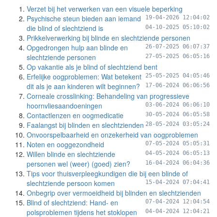
Verzet bij het verwerken van een visuele beperking
Psychische steun bieden aan iemand
19-04-2026 12:04:02
die blind of slechtziend is
04-10-2025 05:10:02
Prikkelverwerking bij blinde en slechtziende personen
Opgedrongen hulp aan blinde en
26-07-2025 06:07:37
slechtziende personen
27-05-2025 06:05:16
Op vakantie als je blind of slechtziend bent
Erfelijke oogproblemen: Wat betekent
25-05-2025 04:05:46
dit als je aan kinderen wilt beginnen?
17-06-2024 06:06:56
Corneale crosslinking: Behandeling van progressieve
hoornvliesaandoeningen
03-06-2024 06:06:10
Contactlenzen en oogmedicatie
30-05-2024 06:05:58
Faalangst bij blinden en slechtzienden
28-05-2024 03:05:24
Onvoorspelbaarheid en onzekerheid van oogproblemen
Noten en ooggezondheid
07-05-2024 05:05:31
Willen blinde en slechtziende
04-05-2024 06:05:13
personen wel (weer) (goed) zien?
16-04-2024 06:04:36
Tips voor thuisverpleegkundigen die bij een blinde of
slechtziende persoon komen
15-04-2024 07:04:41
Onbegrip over vermoeidheid bij blinden en slechtzienden
Blind of slechtziend: Hand- en
07-04-2024 12:04:54
polsproblemen tijdens het stoklopen
04-04-2024 12:04:21