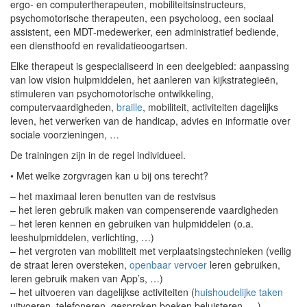
ergo- en computertherapeuten, mobiliteitsinstructeurs,
psychomotorische therapeuten, een psycholoog, een sociaal
assistent, een MDT-medewerker, een administratief bediende,
een diensthoofd en revalidatieoogartsen.
Elke therapeut is gespecialiseerd in een deelgebied: aanpassing
van low vision hulpmiddelen, het aanleren van kijkstrategieën,
stimuleren van psychomotorische ontwikkeling,
computervaardigheden,
braille
, mobiliteit, activiteiten dagelijks
leven, het verwerken van de handicap, advies en informatie over
sociale voorzieningen, …
De trainingen zijn in de regel individueel.
• Met welke zorgvragen kan u bij ons terecht?
– het maximaal leren benutten van de restvisus
– het leren gebruik maken van compenserende vaardigheden
– het leren kennen en gebruiken van hulpmiddelen (o.a.
leeshulpmiddelen, verlichting, …)
– het vergroten van mobiliteit met verplaatsingstechnieken (veilig
de straat leren oversteken,
openbaar vervoer
leren gebruiken,
leren gebruik maken van App’s, …)
– het uitvoeren van dagelijkse activiteiten (
huishoudelijke taken
uitvoeren, telefoneren, gesproken boeken beluisteren, …)