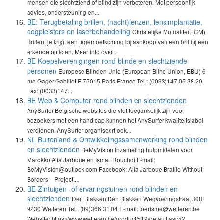
mensen die slechtziend of blind zijn verbeteren. Met persoonlijk
advies, ondersteuning en...
BE: Terugbetaling brillen, (nacht)lenzen, lensimplantatie,
oogpleisters en laserbehandeling
Christelijke Mutualiteit (CM)
Brillen: je krijgt een tegemoetkoming bij aankoop van een bril bij een
erkende opticien. Meer info over...
BE Koepelverenigingen rond blinde en slechtziende
personen
Europese Blinden Unie (European Blind Union, EBU) 6
rue Gager-Gabillot F-75015 Paris France Tel.: (0033)147 05 38 20
Fax: (0033)147...
BE Web & Computer rond blinden en slechtzienden
AnySurfer Belgische websites die vlot toegankelijk zijn voor
bezoekers met een handicap kunnen het AnySurfer kwaliteitslabel
verdienen. AnySurfer organiseert ook...
NL Buitenland & Ontwikkelingssamenwerking rond blinden
en slechtzienden
BeMyVision Inzameling hulpmidelen voor
Marokko Alia Jarboue en Ismail Rouchdi E-mail:
BeMyVision@outlook.com Facebook: Alia Jarboue Braille Without
Borders – Project...
BE Zintuigen- of ervaringstuinen rond blinden en
slechtzienden
Den Blakken Den Blakken Wegvoeringstraat 308
9230 Wetteren Tel.: (09)366 31 04 E-mail: toerisme@wetteren.be
Website: https://www.wetteren.be/product/512/default.aspx?