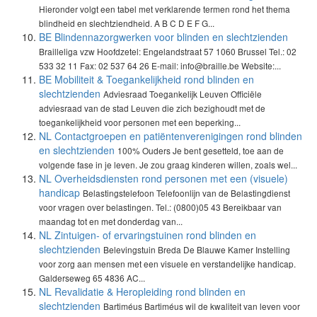
Hieronder volgt een tabel met verklarende termen rond het thema
blindheid en slechtziendheid. A B C D E F G...
BE Blindennazorgwerken voor blinden en slechtzienden
Brailleliga vzw Hoofdzetel: Engelandstraat 57 1060 Brussel Tel.: 02
533 32 11 Fax: 02 537 64 26 E-mail: info@braille.be Website:...
BE Mobiliteit & Toegankelijkheid rond blinden en
slechtzienden
Adviesraad Toegankelijk Leuven Officiële
adviesraad van de stad Leuven die zich bezighoudt met de
toegankelijkheid voor personen met een beperking...
NL Contactgroepen en patiëntenverenigingen rond blinden
en slechtzienden
100% Ouders Je bent gesetteld, toe aan de
volgende fase in je leven. Je zou graag kinderen willen, zoals wel...
NL Overheidsdiensten rond personen met een (visuele)
handicap
Belastingstelefoon Telefoonlijn van de Belastingdienst
voor vragen over belastingen. Tel.: (0800)05 43 Bereikbaar van
maandag tot en met donderdag van...
NL Zintuigen- of ervaringstuinen rond blinden en
slechtzienden
Belevingstuin Breda De Blauwe Kamer Instelling
voor zorg aan mensen met een visuele en verstandelijke handicap.
Galderseweg 65 4836 AC...
NL Revalidatie & Heropleiding rond blinden en
slechtzienden
Bartiméus Bartiméus wil de kwaliteit van leven voor