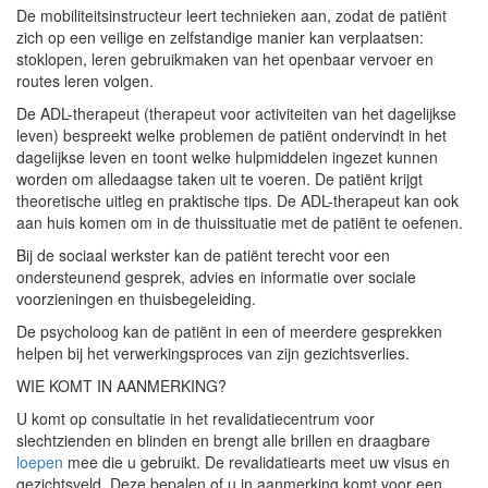
De mobiliteitsinstructeur leert technieken aan, zodat de patiënt
zich op een veilige en zelfstandige manier kan verplaatsen:
stoklopen, leren gebruikmaken van het openbaar vervoer en
routes leren volgen.
De ADL-therapeut (therapeut voor activiteiten van het dagelijkse
leven) bespreekt welke problemen de patiënt ondervindt in het
dagelijkse leven en toont welke hulpmiddelen ingezet kunnen
worden om alledaagse taken uit te voeren. De patiënt krijgt
theoretische uitleg en praktische tips. De ADL-therapeut kan ook
aan huis komen om in de thuissituatie met de patiënt te oefenen.
Bij de sociaal werkster kan de patiënt terecht voor een
ondersteunend gesprek, advies en informatie over sociale
voorzieningen en thuisbegeleiding.
De psycholoog kan de patiënt in een of meerdere gesprekken
helpen bij het verwerkingsproces van zijn gezichtsverlies.
WIE KOMT IN AANMERKING?
U komt op consultatie in het revalidatiecentrum voor
slechtzienden en blinden en brengt alle brillen en draagbare
loepen
mee die u gebruikt. De revalidatiearts meet uw visus en
gezichtsveld. Deze bepalen of u in aanmerking komt voor een