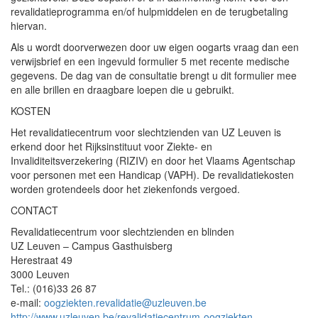
revalidatieprogramma en/of hulpmiddelen en de terugbetaling
hiervan.
Als u wordt doorverwezen door uw eigen oogarts vraag dan een
verwijsbrief en een ingevuld formulier 5 met recente medische
gegevens. De dag van de consultatie brengt u dit formulier mee
en alle brillen en draagbare loepen die u gebruikt.
KOSTEN
Het revalidatiecentrum voor slechtzienden van UZ Leuven is
erkend door het Rijksinstituut voor Ziekte- en
Invaliditeitsverzekering (RIZIV) en door het Vlaams Agentschap
voor personen met een Handicap (VAPH). De revalidatiekosten
worden grotendeels door het ziekenfonds vergoed.
CONTACT
Revalidatiecentrum voor slechtzienden en blinden
UZ Leuven – Campus Gasthuisberg
Herestraat 49
3000 Leuven
Tel.: (016)33 26 87
e-mail:
oogziekten.revalidatie@uzleuven.be
http://www.uzleuven.be/revalidatiecentrum-oogziekten