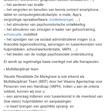
– het aanleren van braille
– het vergroten en benutten van kennis omtrent smartphone,
tablet en computergebruik(dactylo, e-mails, App’s,
vergrotings-/spraaksoftware,
brailleleesregel
, …)
– het stimuleren van psychomotorische ontwikkeling
– het stimuleren van zintuigen in kader van gehoortraining,
echolocatie
, mobiliteit
– het opvolgen van uw sociaal-administratieve vragen (o.a.
financiële tegemoetkoming, aanvragen en tussenkomsten voor
hulpmiddelen, school/werkoriëntatie, VAPH, …)
– het bieden van de nodige psychosociale ondersteuning
Er wordt op regelmatige basis overlegd met alle therapeuten.
• Multidisciplinair team
Visuele Revalidatie De Markgrave is ook erkend als
Multidisciplinair Team (MDT) door het Vlaams Agentschap voor
Personen met een Handicap (VAPH). Indien u aan de criteria
voldoet, kunnen wij voor u:
– een aanvraag indienen voor tussenkomst in de meerkost van
(low vision) hulpmiddelen en aanpassingen
– in kaart brengen van geschikte opvang- en