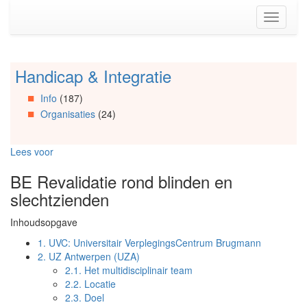
Spring
Toggle
naar
navigati
de
inhoud
(Accesskey
Handicap & Integratie
Spring
1)
naar
Spring
Info
(187)
Artikels
naar
Organisaties
(24)
Spring
de
naar
primaire
Info
zijbalk
Lees voor
Spring
(Accesskey
naar
2)
BE Revalidatie rond blinden en
Organisaties
slechtzienden
Spring
naar
Inhoudsopgave
Social
media
1.
UVC: Universitair VerplegingsCentrum Brugmann
2.
UZ Antwerpen (UZA)
2.1.
Het multidisciplinair team
2.2.
Locatie
2.3.
Doel