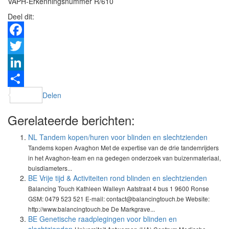
VAPH-Erkenningsnummer R/610
Deel dit:
Facebook
Twitter
LinkedIn
Delen
Gerelateerde berichten:
NL Tandem kopen/huren voor blinden en slechtzienden
Tandems kopen Avaghon Met de expertise van de drie tandemrijders
in het Avaghon-team en na gedegen onderzoek van buizenmateriaal,
buisdiameters...
BE Vrije tijd & Activiteiten rond blinden en slechtzienden
Balancing Touch Kathleen Walleyn Aatstraat 4 bus 1 9600 Ronse
GSM: 0479 523 521 E-mail: contact@balancingtouch.be Website:
http://www.balancingtouch.be De Markgrave...
BE Genetische raadplegingen voor blinden en