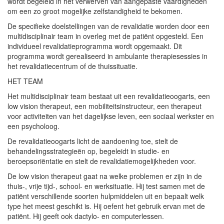
wordt begeleid in het verwerven van aangepaste vaardigheden
om een zo groot mogelijke zelfstandigheid te bekomen.
De specifieke doelstellingen van de revalidatie worden door een
multidisciplinair team in overleg met de patiënt opgesteld. Een
individueel revalidatieprogramma wordt opgemaakt. Dit
programma wordt gerealiseerd in ambulante therapiesessies in
het revalidatiecentrum of de thuissituatie.
HET TEAM
Het multidisciplinair team bestaat uit een revalidatieoogarts, een
low vision therapeut, een mobiliteitsinstructeur, een therapeut
voor activiteiten van het dagelijkse leven, een sociaal werkster en
een psycholoog.
De revalidatieoogarts licht de aandoening toe, stelt de
behandelingsstrategieën op, begeleidt in studie- en
beroepsoriëntatie en stelt de revalidatiemogelijkheden voor.
De low vision therapeut gaat na welke problemen er zijn in de
thuis-, vrije tijd-, school- en werksituatie. Hij test samen met de
patiënt verschillende soorten hulpmiddelen uit en bepaalt welk
type het meest geschikt is. Hij oefent het gebruik ervan met de
patiënt. Hij geeft ook dactylo- en computerlessen.