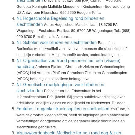
slechtzienden
Universiteit Antwerpen (UA) Centrum Medische
Genetica Koningin Mathilde Moeder- en Kindcentrum, 5de verdieping
UZ Antwerpen Eikenstraat 655 2650 Edegem Tel.:...
NL Hogeschool & Begeleiding rond blinden en
slechtzienden
Aeres Hogeschool Mansholtlaan 18 6708 PA
Wageningen Postadres: Postbus 80, 6700 AB Wageningen Tel.: (088)
020 6700 E-mail locatie Almere:...
NL Scholen voor blinden en slechtzienden
Bartiméus
Bartiméus wil de kwaliteit van leven voor mensen die slechtziend of
blind zijn verbeteren. Met persoonlijk advies, ondersteuning en...
NL Organisaties voor/rond personen met een (visuele)
handicap
Arnhems Platform Chronisch zieken en Gehandicapten
(APCG) Het Arnhems Platform Chronisch Zieken en Gehandicapten
(APCG) behartigt de collectieve belangen van...
NL Genetische raadplegingen voor blinden en
slechtzienden
Erfocentrum Het Erfocentrum is het
Informatiecentrum Erfelijkheid. Wij geven publieksvoorlichting over
erfelijkheid, erfelijke ziektes en erfelijkheid en kinderwens. Dit doen...
Youtube: Toegankelijkheidsopties en sneltoetsen
YouTube, ’s
werelds grootste videoplatform, heeft de afgelopen jaren aanzienlijke
verbeteringen doorgevoerd om de toegankelijkheid voor blinde en
slechtziende gebruikers...
Visus-woordenboek: Medische termen rond oog & zien