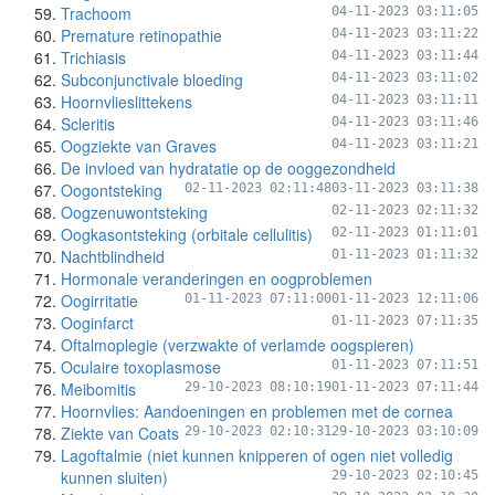
Trachoom
04-11-2023 03:11:05
Premature retinopathie
04-11-2023 03:11:22
Trichiasis
04-11-2023 03:11:44
Subconjunctivale bloeding
04-11-2023 03:11:02
Hoornvlieslittekens
04-11-2023 03:11:11
Scleritis
04-11-2023 03:11:46
Oogziekte van Graves
04-11-2023 03:11:21
De invloed van hydratatie op de ooggezondheid
Oogontsteking
02-11-2023 02:11:48
03-11-2023 03:11:38
Oogzenuwontsteking
02-11-2023 02:11:32
Oogkasontsteking (orbitale cellulitis)
02-11-2023 01:11:01
Nachtblindheid
01-11-2023 01:11:32
Hormonale veranderingen en oogproblemen
Oogirritatie
01-11-2023 07:11:00
01-11-2023 12:11:06
Ooginfarct
01-11-2023 07:11:35
Oftalmoplegie (verzwakte of verlamde oogspieren)
Oculaire toxoplasmose
01-11-2023 07:11:51
Meibomitis
29-10-2023 08:10:19
01-11-2023 07:11:44
Hoornvlies: Aandoeningen en problemen met de cornea
Ziekte van Coats
29-10-2023 02:10:31
29-10-2023 03:10:09
Lagoftalmie (niet kunnen knipperen of ogen niet volledig
kunnen sluiten)
29-10-2023 02:10:45