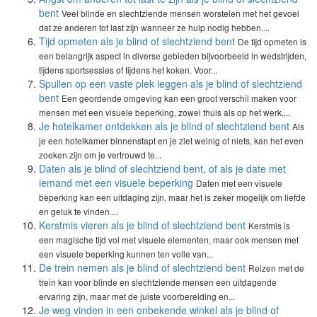
bent
Veel blinde en slechtziende mensen worstelen met het gevoel
dat ze anderen tot last zijn wanneer ze hulp nodig hebben....
Tijd opmeten als je blind of slechtziend bent
De tijd opmeten is
een belangrijk aspect in diverse gebieden bijvoorbeeld in wedstrijden,
tijdens sportsessies of tijdens het koken. Voor...
Spullen op een vaste plek leggen als je blind of slechtziend
bent
Een geordende omgeving kan een groot verschil maken voor
mensen met een visuele beperking, zowel thuis als op het werk,...
Je hotelkamer ontdekken als je blind of slechtziend bent
Als
je een hotelkamer binnenstapt en je ziet weinig of niets, kan het even
zoeken zijn om je vertrouwd te...
Daten als je blind of slechtziend bent, of als je date met
iemand met een visuele beperking
Daten met een visuele
beperking kan een uitdaging zijn, maar het is zeker mogelijk om liefde
en geluk te vinden....
Kerstmis vieren als je blind of slechtziend bent
Kerstmis is
een magische tijd vol met visuele elementen, maar ook mensen met
een visuele beperking kunnen ten volle van...
De trein nemen als je blind of slechtziend bent
Reizen met de
trein kan voor blinde en slechtziende mensen een uitdagende
ervaring zijn, maar met de juiste voorbereiding en...
Je weg vinden in een onbekende winkel als je blind of