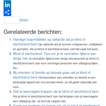
Twitter
LinkedIn
Delen
Gerelateerde berichten:
Handige hulpmiddelen op vakantie als je blind of
slechtziend bent
Op vakantie wil je kunnen ontspannen, ontdekken
en genieten. Als je blind of slechtziend bent, lukt dat vaak het best...
Blind of slechtziend: Tips om je te vermaken tijdens een
lange reis
Je vermaken tijdens een lange reis wanneer je blind of
slechtziend bent, kan voor sommige personen een uitdaging lijken.
De...
Bij vrienden of familie op bezoek gaan als je blind of
slechtziend bent
Het bezoeken van vrienden en familie is een
belangrijk aspect van ons sociaal leven, en dit geldt natuurlijk ook
voor...
Zelf je teennagels knippen als je blind of slechtziend bent
Als je blind of slechtziend bent, kan het knippen van je teennagels
een uitdaging zijn. Je kunt de nagels niet...
Angst om anderen tot last te zijn als je blind of slechtziend