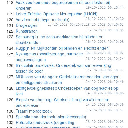
Vaak voorkomende oogproblemen en oogziekten bij
kinderen
19-10-2023 06:10:44
Leber Erfelijke Optische Neuropathie (LHON)
Verziendheid (hypermetropie)
18-10-2023 11:10:30
Droge ogen
17-10-2023 05:10:51
18-10-2023 07:10:02
Kunsttranen
17-10-2023 04:10:05
Schouderpijn en schouderklachten bij blinden en
slechtzienden
16-10-2023 10:10:08
Rugpijn en rugklachten bij blinden en slechtzienden
Nystagmus (onwillekeurige, ritmische
16-10-2023 07:10:02
oogbewegingen)
16-10-2023 06:10:24
Binoculair onderzoek: Onderzoek van samenwerking
tussen de ogen
14-10-2023 06:10:22
MRI-scan van de ogen: Gedetailleerde beelden van ogen
en omliggende structuren
14-10-2023 06:10:46
Lichtgevoeligheidstest: Onderzoeken van oogreacties op
licht
14-10-2023 06:10:06
Biopsie van het oog: Weefsel uit oog verwijderen en
onderzoeken
14-10-2023 06:10:56
Traanfilmonderzoek
13-10-2023 06:10:57
Spleetlamponderzoek (biomicroscopie)
Refractie-onderzoek (oogmeting)
13-10-2023 06:10:03
13-10-2023 05:10:32