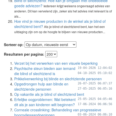
Blind of slechtziend: Hoe kan je omgaan met onbedoelde
goede adviezen?
Iedereen krijgt weleens ongevraagd advies van
anderen. Dit kan vervelend zijn, zeker als het advies niet relevant is of
als...
Hoe vind je nieuwe producten in de winkel als je blind of
slechtziend bent?
Als je blind of slechtziend bent, kan het een
uitdaging zijn om op de hoogte te blijven van nieuwe producten...
Sorteer op:
Resultaten per pagina:
Verzet bij het verwerken van een visuele beperking
Psychische steun bieden aan iemand
19-04-2026 12:04:02
die blind of slechtziend is
04-10-2025 05:10:02
Prikkelverwerking bij blinde en slechtziende personen
Opgedrongen hulp aan blinde en
26-07-2025 06:07:37
slechtziende personen
27-05-2025 06:05:16
Op vakantie als je blind of slechtziend bent
Erfelijke oogproblemen: Wat betekent
25-05-2025 04:05:46
dit als je aan kinderen wilt beginnen?
17-06-2024 06:06:56
Corneale crosslinking: Behandeling van progressieve
hoornvliesaandoeningen
03-06-2024 06:06:10