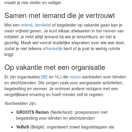
maakt je reis vlotter en veiliger.
Samen met iemand die je vertrouwt
Met een
vriend
,
familielid
of begeleider op vakantie gaan kan je
meer vrijheid geven. Je kunt elkaar afwisselen in het nemen van
initiatief, je hebt altijd iemand bij wie je terechtkunt, en het is
gezellig. Maak wel vooraf duidelijke afspraken over wie wat doet,
zodat je niet telkens
afhankelijk
bent of je juist te weinig ruimte
krijgt.
Op vakantie met een organisatie
Er zijn organisaties (
BE
en
NL
) die
reizen
aanbieden voor blinden
en slechtzienden. Die zorgen vaak voor aangepaste activiteiten,
begeleiding en vervoer. Je ontmoet andere reizigers met een
vergelijkbare ervaring en hoeft minder zelf te regelen.
Voorbeelden zijn:
GROOTS Reizen
(Nederland): groepsreizen met
begeleiding voor blinden en slechtzienden
VeBeS
(België): organiseert zowel daguitstappen als