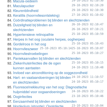
Macula-oedeem
29-10-2023 02:10:30
Maculapucker
29-10-2023 02:10:20
Kleurenblindheid
29-10-2023 02:10:30
Keratitis (hoornvliesontsteking)
27-10-2023 01:10:02
Coördinatieproblemen bij blinden en slechtzienden
Duizeligheid bij blinden en
26-10-2023 02:10:47
slechtzienden
26-10-2023 07:10:21
Hypertensieve retinopathie
25-10-2023 05:10:59
Herpes in het oog (oculaire herpes, oogherpes)
Gordelroos in het oog
25-10-2023 05:10:43
Hoornvlieszweer
25-10-2023 05:10:14
25-10-2023 05:10:07
Hoornvliestroebelingen
25-10-2023 05:10:27
Paniekaanvallen bij blinden en slechtzienden
Ziekenhuisinfecties die de ogen
25-10-2023 05:10:15
kunnen aantasten
24-10-2023 11:10:48
Invloed van airconditioning op de ooggezondheid
Hart- en vaataandoeningen bij blinden
24-10-2023 11:10:57
en slechtzienden
24-10-2023 05:10:17
Fluoresceïnekleuring van het oog: Diagnostische
hulpmiddel voor oogaandoeningen
24-10-2023 05:10:22
Ooginfecties
23-10-2023 05:10:46
Eenzaamheid bij blinden en slechtzienden
Hordeolum (strontje): Ooginfectie
23-10-2023 03:10:04