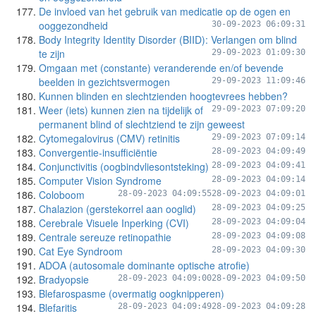
De invloed van het gebruik van medicatie op de ogen en
ooggezondheid
30-09-2023 06:09:31
Body Integrity Identity Disorder (BIID): Verlangen om blind
te zijn
29-09-2023 01:09:30
Omgaan met (constante) veranderende en/of bevende
beelden in gezichtsvermogen
29-09-2023 11:09:46
Kunnen blinden en slechtzienden hoogtevrees hebben?
Weer (iets) kunnen zien na tijdelijk of
29-09-2023 07:09:20
permanent blind of slechtziend te zijn geweest
Cytomegalovirus (CMV) retinitis
29-09-2023 07:09:14
Convergentie-insufficiëntie
28-09-2023 04:09:49
Conjunctivitis (oogbindvliesontsteking)
28-09-2023 04:09:41
Computer Vision Syndrome
28-09-2023 04:09:14
Coloboom
28-09-2023 04:09:55
28-09-2023 04:09:01
Chalazion (gerstekorrel aan ooglid)
28-09-2023 04:09:25
Cerebrale Visuele Inperking (CVI)
28-09-2023 04:09:04
Centrale sereuze retinopathie
28-09-2023 04:09:08
Cat Eye Syndroom
28-09-2023 04:09:30
ADOA (autosomale dominante optische atrofie)
Bradyopsie
28-09-2023 04:09:00
28-09-2023 04:09:50
Blefarospasme (overmatig oogknipperen)
Blefaritis
28-09-2023 04:09:49
28-09-2023 04:09:28