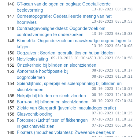
CT-scan van de ogen en oogkas: Gedetailleerde
beeldvorming
13-10-2023 03:10:58
Corneatopografie: Gedetailleerde meting van het
hoornvlies
13-10-2023 03:10:53
Contrastgevoeligheidstest: Oogonderzoek om
contrastvermogen te onderzoeken
13-10-2023 03:10:33
Biometrie: Oogonderzoek om nauwkeurige oogmetingen te
krijgen
13-10-2023 03:10:08
Oogzalven: Soorten, gebruik, tips en hulpmiddelen
Netvliesloslating
09-10-2023 01:10:45
13-10-2023 06:10:58
Onzekerheid bij blinden en slechtzienden
Abnormale hoofdpositie bij
08-10-2023 01:10:17
oogproblemen
08-10-2023 01:10:21
Spierstijfheid, spierpijn en spierspanning bij blinden en
slechtzienden
08-10-2023 12:10:57
Nekpijn bij blinden en slechtzienden
08-10-2023 12:10:36
Burn-out bij blinden en slechtzienden
08-10-2023 07:10:34
Ziekte van Stargardt (juveniele maculadegeneratie)
Glasvochtbloeding
07-10-2023 01:10:25
Fotopsie: (Licht)flitsen of flikkeringen
07-10-2023 11:10:22
in gezichtsveld zien
07-10-2023 06:10:46
Floaters (mouches volantes): Zwevende deeltjes in