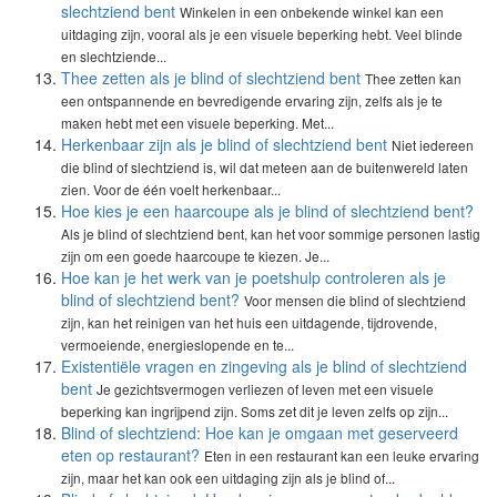
slechtziend bent
Winkelen in een onbekende winkel kan een
uitdaging zijn, vooral als je een visuele beperking hebt. Veel blinde
en slechtziende...
Thee zetten als je blind of slechtziend bent
Thee zetten kan
een ontspannende en bevredigende ervaring zijn, zelfs als je te
maken hebt met een visuele beperking. Met...
Herkenbaar zijn als je blind of slechtziend bent
Niet iedereen
die blind of slechtziend is, wil dat meteen aan de buitenwereld laten
zien. Voor de één voelt herkenbaar...
Hoe kies je een haarcoupe als je blind of slechtziend bent?
Als je blind of slechtziend bent, kan het voor sommige personen lastig
zijn om een goede haarcoupe te kiezen. Je...
Hoe kan je het werk van je poetshulp controleren als je
blind of slechtziend bent?
Voor mensen die blind of slechtziend
zijn, kan het reinigen van het huis een uitdagende, tijdrovende,
vermoeiende, energieslopende en te...
Existentiële vragen en zingeving als je blind of slechtziend
bent
Je gezichtsvermogen verliezen of leven met een visuele
beperking kan ingrijpend zijn. Soms zet dit je leven zelfs op zijn...
Blind of slechtziend: Hoe kan je omgaan met geserveerd
eten op restaurant?
Eten in een restaurant kan een leuke ervaring
zijn, maar het kan ook een uitdaging zijn als je blind of...