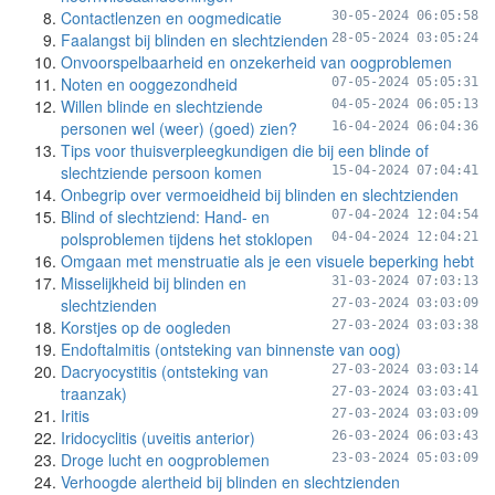
Contactlenzen en oogmedicatie
30-05-2024 06:05:58
Faalangst bij blinden en slechtzienden
28-05-2024 03:05:24
Onvoorspelbaarheid en onzekerheid van oogproblemen
Noten en ooggezondheid
07-05-2024 05:05:31
Willen blinde en slechtziende
04-05-2024 06:05:13
personen wel (weer) (goed) zien?
16-04-2024 06:04:36
Tips voor thuisverpleegkundigen die bij een blinde of
slechtziende persoon komen
15-04-2024 07:04:41
Onbegrip over vermoeidheid bij blinden en slechtzienden
Blind of slechtziend: Hand- en
07-04-2024 12:04:54
polsproblemen tijdens het stoklopen
04-04-2024 12:04:21
Omgaan met menstruatie als je een visuele beperking hebt
Misselijkheid bij blinden en
31-03-2024 07:03:13
slechtzienden
27-03-2024 03:03:09
Korstjes op de oogleden
27-03-2024 03:03:38
Endoftalmitis (ontsteking van binnenste van oog)
Dacryocystitis (ontsteking van
27-03-2024 03:03:14
traanzak)
27-03-2024 03:03:41
Iritis
27-03-2024 03:03:09
Iridocyclitis (uveitis anterior)
26-03-2024 06:03:43
Droge lucht en oogproblemen
23-03-2024 05:03:09
Verhoogde alertheid bij blinden en slechtzienden