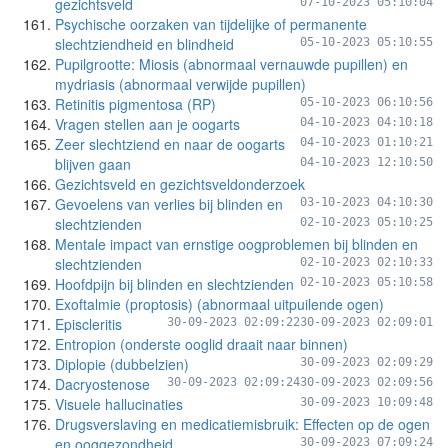
gezichtsveld
07-10-2023 05:10:04
Psychische oorzaken van tijdelijke of permanente
slechtziendheid en blindheid
05-10-2023 05:10:55
Pupilgrootte: Miosis (abnormaal vernauwde pupillen) en
mydriasis (abnormaal verwijde pupillen)
Retinitis pigmentosa (RP)
05-10-2023 06:10:56
Vragen stellen aan je oogarts
04-10-2023 04:10:18
Zeer slechtziend en naar de oogarts
04-10-2023 01:10:21
blijven gaan
04-10-2023 12:10:50
Gezichtsveld en gezichtsveldonderzoek
Gevoelens van verlies bij blinden en
03-10-2023 04:10:30
slechtzienden
02-10-2023 05:10:25
Mentale impact van ernstige oogproblemen bij blinden en
slechtzienden
02-10-2023 02:10:33
Hoofdpijn bij blinden en slechtzienden
02-10-2023 05:10:58
Exoftalmie (proptosis) (abnormaal uitpuilende ogen)
Episcleritis
30-09-2023 02:09:22
30-09-2023 02:09:01
Entropion (onderste ooglid draait naar binnen)
Diplopie (dubbelzien)
30-09-2023 02:09:29
Dacryostenose
30-09-2023 02:09:24
30-09-2023 02:09:56
Visuele hallucinaties
30-09-2023 10:09:48
Drugsverslaving en medicatiemisbruik: Effecten op de ogen
en ooggezondheid
30-09-2023 07:09:24