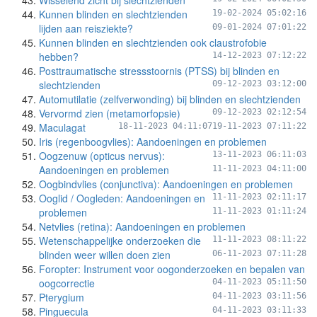
Wisselend zicht bij slechtzienden
Kunnen blinden en slechtzienden
19-02-2024 05:02:16
lijden aan reisziekte?
09-01-2024 07:01:22
Kunnen blinden en slechtzienden ook claustrofobie
hebben?
14-12-2023 07:12:22
Posttraumatische stressstoornis (PTSS) bij blinden en
slechtzienden
09-12-2023 03:12:00
Automutilatie (zelfverwonding) bij blinden en slechtzienden
Vervormd zien (metamorfopsie)
09-12-2023 02:12:54
Maculagat
18-11-2023 04:11:07
19-11-2023 07:11:22
Iris (regenboogvlies): Aandoeningen en problemen
Oogzenuw (opticus nervus):
13-11-2023 06:11:03
Aandoeningen en problemen
11-11-2023 04:11:00
Oogbindvlies (conjunctiva): Aandoeningen en problemen
Ooglid / Oogleden: Aandoeningen en
11-11-2023 02:11:17
problemen
11-11-2023 01:11:24
Netvlies (retina): Aandoeningen en problemen
Wetenschappelijke onderzoeken die
11-11-2023 08:11:22
blinden weer willen doen zien
06-11-2023 07:11:28
Foropter: Instrument voor oogonderzoeken en bepalen van
oogcorrectie
04-11-2023 05:11:50
Pterygium
04-11-2023 03:11:56
Pinguecula
04-11-2023 03:11:33