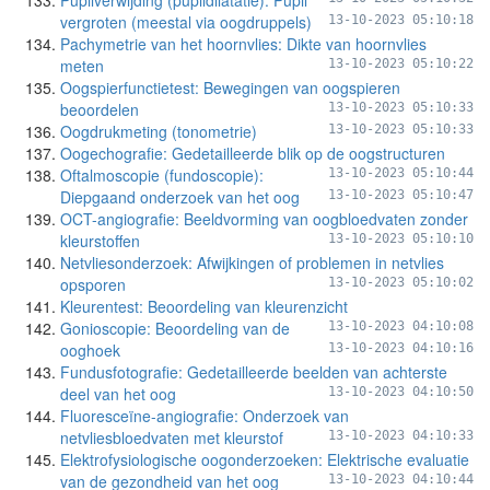
Pupilverwijding (pupildilatatie): Pupil
vergroten (meestal via oogdruppels)
13-10-2023 05:10:18
Pachymetrie van het hoornvlies: Dikte van hoornvlies
meten
13-10-2023 05:10:22
Oogspierfunctietest: Bewegingen van oogspieren
beoordelen
13-10-2023 05:10:33
Oogdrukmeting (tonometrie)
13-10-2023 05:10:33
Oogechografie: Gedetailleerde blik op de oogstructuren
Oftalmoscopie (fundoscopie):
13-10-2023 05:10:44
Diepgaand onderzoek van het oog
13-10-2023 05:10:47
OCT-angiografie: Beeldvorming van oogbloedvaten zonder
kleurstoffen
13-10-2023 05:10:10
Netvliesonderzoek: Afwijkingen of problemen in netvlies
opsporen
13-10-2023 05:10:02
Kleurentest: Beoordeling van kleurenzicht
Gonioscopie: Beoordeling van de
13-10-2023 04:10:08
ooghoek
13-10-2023 04:10:16
Fundusfotografie: Gedetailleerde beelden van achterste
deel van het oog
13-10-2023 04:10:50
Fluoresceïne-angiografie: Onderzoek van
netvliesbloedvaten met kleurstof
13-10-2023 04:10:33
Elektrofysiologische oogonderzoeken: Elektrische evaluatie
van de gezondheid van het oog
13-10-2023 04:10:44