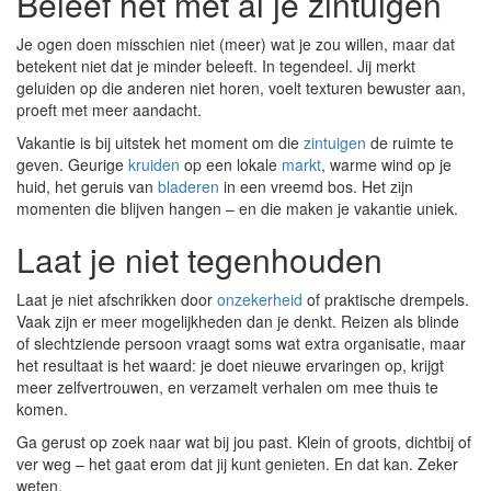
Beleef het met al je zintuigen
Je ogen doen misschien niet (meer) wat je zou willen, maar dat
betekent niet dat je minder beleeft. In tegendeel. Jij merkt
geluiden op die anderen niet horen, voelt texturen bewuster aan,
proeft met meer aandacht.
Vakantie is bij uitstek het moment om die
zintuigen
de ruimte te
geven. Geurige
kruiden
op een lokale
markt
, warme wind op je
huid, het geruis van
bladeren
in een vreemd bos. Het zijn
momenten die blijven hangen – en die maken je vakantie uniek.
Laat je niet tegenhouden
Laat je niet afschrikken door
onzekerheid
of praktische drempels.
Vaak zijn er meer mogelijkheden dan je denkt. Reizen als blinde
of slechtziende persoon vraagt soms wat extra organisatie, maar
het resultaat is het waard: je doet nieuwe ervaringen op, krijgt
meer zelfvertrouwen, en verzamelt verhalen om mee thuis te
komen.
Ga gerust op zoek naar wat bij jou past. Klein of groots, dichtbij of
ver weg – het gaat erom dat jij kunt genieten. En dat kan. Zeker
weten.