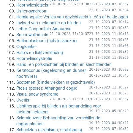
Hoornvliesletsels
23-10-2023 07:10:30
23-10-2023 07:10:57
Usher-syndroom
23-10-2023 07:10:04
Hemianopsie: Verlies van gezichtsveld in één of beide ogen
Invloed van melatonine op blinden
23-10-2023 07:10:14
Leber Congenitale Amaurose
21-10-2023 01:10:58
Sneeuwblindheid
21-10-2023 11:10:37
21-10-2023 11:10:18
Retinoblastoom (netvlieskanker)
21-10-2023 11:10:23
Oogkanker
21-10-2023 11:10:08
Halo’s en lichtverblinding
21-10-2023 11:10:36
Hoornvliesdystrofie
21-10-2023 11:10:59
Hand- en polsklachten bij blinden en slechtzienden
Keratoconus (kegelvormig en dunner
20-10-2023 03:10:08
hoornvlies)
20-10-2023 11:10:46
Scotomen (blinde vlekken in gezichtsveld)
Ptosis (ptose): Afhangend ooglid
20-10-2023 11:10:27
Visual snow syndrome
20-10-2023 11:10:25
Uveïtis
20-10-2023 11:10:13
20-10-2023 11:10:57
Lichttherapie bij blinden als behandeling voor
melatoninetekort
19-10-2023 05:10:29
Scleralenzen: Behandeling van verschillende
oogproblemen
19-10-2023 04:10:22
Scheelzien (strabisme, strabismus)
19-10-2023 07:10:52