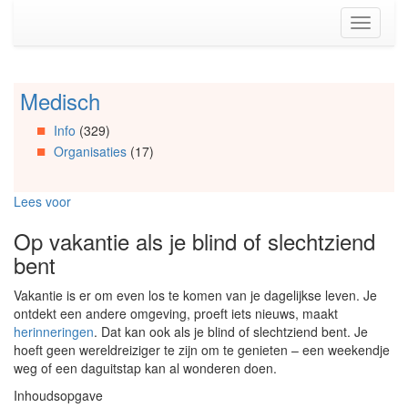
Spring
Toggle
naar
navigati
de
inhoud
(Accesskey
Medisch
Spring
1)
naar
Spring
Info
(329)
Artikels
naar
Organisaties
(17)
Spring
de
naar
primaire
Info
zijbalk
Lees voor
Spring
(Accesskey
naar
2)
Op vakantie als je blind of slechtziend
Organisaties
bent
Spring
naar
Vakantie is er om even los te komen van je dagelijkse leven. Je
Social
ontdekt een andere omgeving, proeft iets nieuws, maakt
media
herinneringen
. Dat kan ook als je blind of slechtziend bent. Je
hoeft geen wereldreiziger te zijn om te genieten – een weekendje
weg of een daguitstap kan al wonderen doen.
Inhoudsopgave