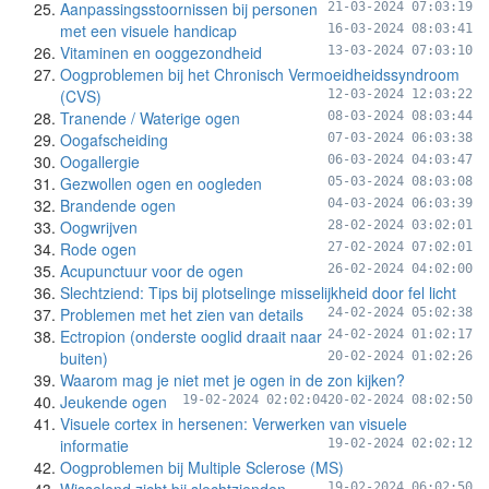
Aanpassingsstoornissen bij personen
21-03-2024 07:03:19
met een visuele handicap
16-03-2024 08:03:41
Vitaminen en ooggezondheid
13-03-2024 07:03:10
Oogproblemen bij het Chronisch Vermoeidheidssyndroom
(CVS)
12-03-2024 12:03:22
Tranende / Waterige ogen
08-03-2024 08:03:44
Oogafscheiding
07-03-2024 06:03:38
Oogallergie
06-03-2024 04:03:47
Gezwollen ogen en oogleden
05-03-2024 08:03:08
Brandende ogen
04-03-2024 06:03:39
Oogwrijven
28-02-2024 03:02:01
Rode ogen
27-02-2024 07:02:01
Acupunctuur voor de ogen
26-02-2024 04:02:00
Slechtziend: Tips bij plotselinge misselijkheid door fel licht
Problemen met het zien van details
24-02-2024 05:02:38
Ectropion (onderste ooglid draait naar
24-02-2024 01:02:17
buiten)
20-02-2024 01:02:26
Waarom mag je niet met je ogen in de zon kijken?
Jeukende ogen
19-02-2024 02:02:04
20-02-2024 08:02:50
Visuele cortex in hersenen: Verwerken van visuele
informatie
19-02-2024 02:02:12
Oogproblemen bij Multiple Sclerose (MS)
19-02-2024 06:02:50