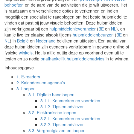
behoeften
en de aard van de activiteiten die je wilt uitvoeren. Het
is raadzaam om verschillende opties te verkennen en indien
mogelijk een specialist te raadplegen om het beste hulpmiddel te
vinden dat past bij jouw visuele behoeften. Deze hulpmiddelen
zijn verkrijgbaar bij een
hulpmiddelenleverancier
(
BE
en
NL
), en
kan je live ter plaatse alsook tijdens
hulpmiddelenbeurzen
(
BE
en
NL
) in
België
en
Nederland
bekijken en uittesten. Een aantal van
deze hulpmiddelen zijn eveneens verkrijgbare in gewone online of
fysieke
winkels
. Het is altijd nuttig deze op voorhand even uit te
testen en zo nodig
onafhankelijk hulpmiddelenadvies
in te winnen.
Inhoudsopgave
1.
E-readers
2.
Kalenders en agenda’s
3.
Loepen
3.1.
Digitale handloepen
3.1.1.
Kenmerken en voordelen
3.1.2.
Tips en adviezen
3.2.
Elektronische loepen
3.2.1.
Kenmerken en voordelen
3.2.2.
Tips en adviezen
3.3.
Vergrootglazen en loepen