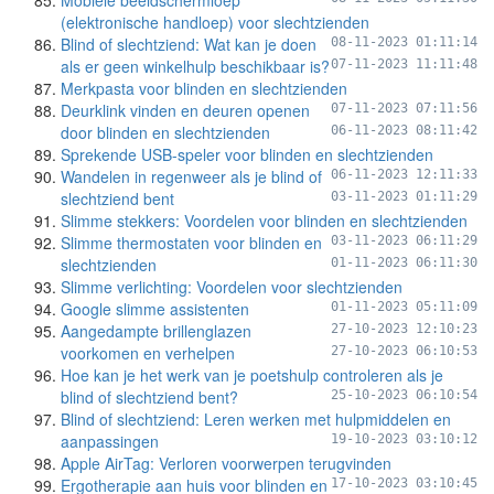
Mobiele beeldschermloep
(elektronische handloep) voor slechtzienden
Blind of slechtziend: Wat kan je doen
08-11-2023 01:11:14
als er geen winkelhulp beschikbaar is?
07-11-2023 11:11:48
Merkpasta voor blinden en slechtzienden
Deurklink vinden en deuren openen
07-11-2023 07:11:56
door blinden en slechtzienden
06-11-2023 08:11:42
Sprekende USB-speler voor blinden en slechtzienden
Wandelen in regenweer als je blind of
06-11-2023 12:11:33
slechtziend bent
03-11-2023 01:11:29
Slimme stekkers: Voordelen voor blinden en slechtzienden
Slimme thermostaten voor blinden en
03-11-2023 06:11:29
slechtzienden
01-11-2023 06:11:30
Slimme verlichting: Voordelen voor slechtzienden
Google slimme assistenten
01-11-2023 05:11:09
Aangedampte brillenglazen
27-10-2023 12:10:23
voorkomen en verhelpen
27-10-2023 06:10:53
Hoe kan je het werk van je poetshulp controleren als je
blind of slechtziend bent?
25-10-2023 06:10:54
Blind of slechtziend: Leren werken met hulpmiddelen en
aanpassingen
19-10-2023 03:10:12
Apple AirTag: Verloren voorwerpen terugvinden
Ergotherapie aan huis voor blinden en
17-10-2023 03:10:45