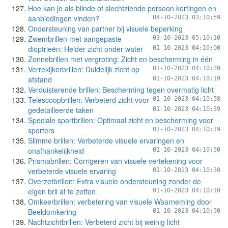
Hoe kan je als blinde of slechtziende persoon kortingen en
aanbiedingen vinden?
04-10-2023 03:10:59
Ondersteuning van partner bij visuele beperking
Zwembrillen met aangepaste
03-10-2023 05:10:10
dioptrieën: Helder zicht onder water
01-10-2023 04:10:00
Zonnebrillen met vergroting: Zicht en bescherming in één
Verrekijkerbrillen: Duidelijk zicht op
01-10-2023 04:10:39
afstand
01-10-2023 04:10:19
Verduisterende brillen: Bescherming tegen overmatig licht
Telescoopbrillen: Verbeterd zicht voor
01-10-2023 04:10:58
gedetailleerde taken
01-10-2023 04:10:39
Speciale sportbrillen: Optimaal zicht en bescherming voor
sporters
01-10-2023 04:10:19
Slimme brillen: Verbeterde visuele ervaringen en
onafhankelijkheid
01-10-2023 04:10:50
Prismabrillen: Corrigeren van visuele vertekening voor
verbeterde visuele ervaring
01-10-2023 04:10:30
Overzetbrillen: Extra visuele ondersteuning zonder de
eigen bril af te zetten
01-10-2023 04:10:10
Omkeerbrillen: verbetering van visuele Waarneming door
Beeldomkering
01-10-2023 04:10:50
Nachtzichtbrillen: Verbeterd zicht bij weinig licht