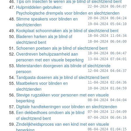
Tips om insecten te weren als je blind of slechtziend bent
Hulpmiddelen gebruiken:
22-04-2024 06:04:07
Psychologische drempels voor blinden en slechtzienden
Slimme speakers voor blinden en
20-04-2024 06:04:24
slechtzienden
19-04-2024 05:04:10
Kookplaat schoonmaken als je blind of slechtziend bent
Bladeren harken als je blind of
18-04-2024 11:04:34
slechtziend bent
18-04-2024 06:04:00
Schoenen poetsen als je blind of slechtziend bent
Overdreven behulpzaamheid aan
18-04-2024 06:04:47
personen met een visuele beperking
13-04-2024 07:04:01
Meterstanden doorgeven als blinde of slechtziende
persoon
12-04-2024 04:04:37
Tandpasta doseren als je blind of slechtziend bent
Maatbekers voor blinden en
11-04-2024 02:04:36
slechtzienden
10-04-2024 01:04:59
Stevige rugzakken voor personen met een visuele
beperking
08-04-2024 04:04:04
Digitale handtekeningen voor blinden en slechtzienden
Een dekbedhoes omdoen als je blind
07-04-2024 12:04:09
of slechtziend bent
07-04-2024 06:04:16
Zindelijkheidsproces van een kind met een visuele
beperking
06-04-2024 01:04:15