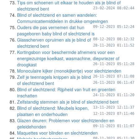
Tips om schoenen uit elkaar te houden als je blind of
slechtziend bent
23-02-2024 08:02:44
Blind of slechtziend en samen wandelen:
Communicatiemiddelen in drukke omgevingen
Ouders die pas vernemen dat hun
09-12-2023 05:12:24
pasgeboren baby blind of slechtziend is
Glasscherven opruimen als je blind of
08-12-2023 08:12:32
slechtziend bent
28-11-2023 01:11:52
Kortingsbon voor beschermde afnemers voor een
energiezuinige koelkast, wasmachine, diepvriezer of
droogkast
26-11-2023 05:11:28
Monoculaire kijker (monokijkertje) voor slechtzienden
Zelf je teennagels knippen als je blind
26-11-2023 07:11:08
of slechtziend bent
26-11-2023 06:11:47
Blind of slechtziend: Rijpheid van fruit en groenten
inschatten
24-11-2023 01:11:20
Zelfstandig stemmen als je blind of slechtziend bent
Blind of slechtziend: Meubels kopen,
13-11-2023 12:11:37
plaatsen en onderhouden
12-11-2023 07:11:46
Glazen deuren: Problemen voor slechtzienden en
geleidehonden
09-11-2023 01:11:07
Maquettes voor blinden en slechtzienden
08-11-2023 05:11:30