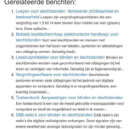
Gerelateerde berichten:
Loepen voor slechtzienden: Verbeterde zichtbaarheid en
leesbaarheid
Loepen zijn vergrotingshulpmiddelen die een
vergroting van 1,5 tot 14 keer bieden door middel van een (glazen)
lens. Deze optische...
Mobiele beeldschermloep (elektronische handloep) voor
slechtzienden
Voor veel slechtzienden en mensen met
oogproblemen kan het lezen van teksten, symbolen en afbeeldingen
een uitdaging vormen. Gelukkig biedt...
Leeshulpmiddelen voor blinden en slechtzienden
Blinden en
slechtzienden worden vaak geconfronteerd met uitdagingen bij het
lezen en verkrijgen van informatie. Gelukkig zijn er tegenwoordig tal...
Vergrotingssoftware voor slechtzienden
Slechtziende
personen ervaren vaak uitdagingen bij het gebruik van digitale
apparaten en computers. Gelukkig is er vergrotingssoftware, een
krachtig hulpmiddel...
Toetsenbord: Aanpassingen voor blinden en slechtzienden
Een toetsenbord is een van de meest gebruikte invoerapparaten voor
computers en biedt de mogelijkheid om tekst in te voeren...
DAB-radio’s voor blinden en slechtzienden
DAB-radio’s zijn
radio’s die digitale radiosignalen ontvangen. Deze signalen zijn van
betere kwaliteit dan analoge radiosignalen en zijn minder gevoelig...