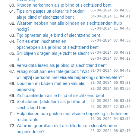
Kruiden herkennen als je blind of slechtziend bent
Tips om pasjes uit elkaar te houden
06-04-2024 05:04:08
als je blind of slechtziend bent
04-04-2024 11:04:41
Waarom hebben niet alle blinden en slechtzienden hulp
nodig?
03-04-2024 11:04:48
Tijd opmeten als je blind of slechtziend bent
Porties eten inschatten en
03-04-2024 07:04:50
opscheppen als je blind of slechtziend bent
Bril blijven dragen als je zicht te slecht
03-04-2024 06:04:31
is
02-04-2024 07:04:12
Vervaldata lezen als je blind of slechtziend bent
Vraag nooit aan een tafelgenoot: “Wat
01-04-2024 05:04:49
wil hij/zij (persoon met visuele beperking) drinken/eten?”
Douchen en baden met een visuele
31-03-2024 06:03:31
beperking
31-03-2024 03:03:56
Zich aankleden als je blind of slechtziend bent
Stof afdoen (afstoffen) als je blind of
27-03-2024 06:03:13
slechtziend bent
26-03-2024 12:03:29
Hulp bieden aan gasten met visuele beperking in hotels en
restaurants
16-03-2024 04:03:52
Waarom gebruiken niet alle blinden en slechtzienden
hulpmiddelen?
23-02-2024 08:02:10