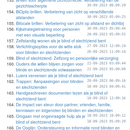
Brillen voor algemene zichtcorrectie: Verbetering van de
gezichtsscherpte
30-09-2023 06:09:29
BiOptic-brillen: Verbetering van zicht op verschillende
afstanden
30-09-2023 05:09:25
Bifocale brillen: Verbetering van zicht op afstand en dichtbij
Kijkstrategietraining voor personen
30-09-2023 05:09:44
met een visuele beperking
28-09-2023 05:09:55
Zelfstandig wonen als je blind of slechtziend bent
Verlichtingsopties voor de witte stok
27-09-2023 12:09:24
voor blinden en slechtzienden
26-09-2023 11:09:14
Blind of slechtziend: Zelfzorg en persoonlijke verzorging
Ouders die willen blijven zorgen voor
22-09-2023 03:09:44
blinde en slechtziende volwassenen
21-09-2023 05:09:09
Luiers verversen als je blind of slechtziend bent
Trappen: Aanpassingen voor blinden
20-09-2023 06:09:16
en slechtzienden
18-09-2023 04:09:41
Handgeschreven documenten lezen als je blind of
slechtziend bent
18-09-2023 12:09:16
De impact van steun door partner, vrienden, familie,
kennissen en lotgenoten bij blinden en slechtzienden
Omgaan met ongevraagde hulp als je
18-09-2023 10:09:12
blind of slechtziend bent
18-09-2023 05:09:29
De Ooglijn: Ondersteuning en informatie rond blinden en