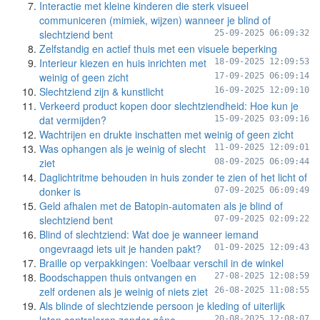
Interactie met kleine kinderen die sterk visueel
communiceren (mimiek, wijzen) wanneer je blind of
slechtziend bent
25-09-2025 06:09:32
Zelfstandig en actief thuis met een visuele beperking
Interieur kiezen en huis inrichten met
18-09-2025 12:09:53
weinig of geen zicht
17-09-2025 06:09:14
Slechtziend zijn & kunstlicht
16-09-2025 12:09:10
Verkeerd product kopen door slechtziendheid: Hoe kun je
dat vermijden?
15-09-2025 03:09:16
Wachtrijen en drukte inschatten met weinig of geen zicht
Was ophangen als je weinig of slecht
11-09-2025 12:09:01
ziet
08-09-2025 06:09:44
Daglichtritme behouden in huis zonder te zien of het licht of
donker is
07-09-2025 06:09:49
Geld afhalen met de Batopin-automaten als je blind of
slechtziend bent
07-09-2025 02:09:22
Blind of slechtziend: Wat doe je wanneer iemand
ongevraagd iets uit je handen pakt?
01-09-2025 12:09:43
Braille op verpakkingen: Voelbaar verschil in de winkel
Boodschappen thuis ontvangen en
27-08-2025 12:08:59
zelf ordenen als je weinig of niets ziet
26-08-2025 11:08:55
Als blinde of slechtziende persoon je kleding of uiterlijk
20-08-2025 12:08:07