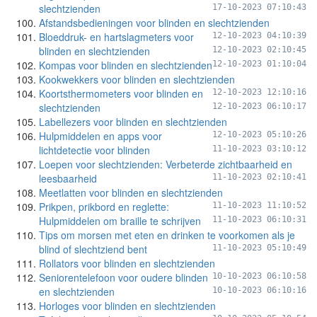
slechtzienden
17-10-2023 07:10:43
Afstandsbedieningen voor blinden en slechtzienden
Bloeddruk- en hartslagmeters voor
12-10-2023 04:10:39
blinden en slechtzienden
12-10-2023 02:10:45
Kompas voor blinden en slechtzienden
12-10-2023 01:10:04
Kookwekkers voor blinden en slechtzienden
Koortsthermometers voor blinden en
12-10-2023 12:10:16
slechtzienden
12-10-2023 06:10:17
Labellezers voor blinden en slechtzienden
Hulpmiddelen en apps voor
12-10-2023 05:10:26
lichtdetectie voor blinden
11-10-2023 03:10:12
Loepen voor slechtzienden: Verbeterde zichtbaarheid en
leesbaarheid
11-10-2023 02:10:41
Meetlatten voor blinden en slechtzienden
Prikpen, prikbord en reglette:
11-10-2023 11:10:52
Hulpmiddelen om braille te schrijven
11-10-2023 06:10:31
Tips om morsen met eten en drinken te voorkomen als je
blind of slechtziend bent
11-10-2023 05:10:49
Rollators voor blinden en slechtzienden
Seniorentelefoon voor oudere blinden
10-10-2023 06:10:58
en slechtzienden
10-10-2023 06:10:16
Horloges voor blinden en slechtzienden