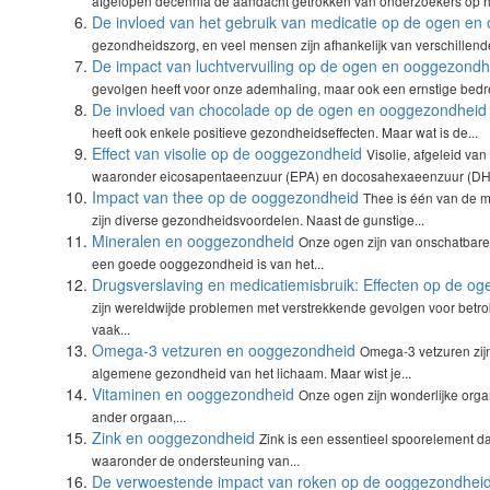
afgelopen decennia de aandacht getrokken van onderzoekers op he
De invloed van het gebruik van medicatie op de ogen e
gezondheidszorg, en veel mensen zijn afhankelijk van verschillen
De impact van luchtvervuiling op de ogen en ooggezondh
gevolgen heeft voor onze ademhaling, maar ook een ernstige bedrei
De invloed van chocolade op de ogen en ooggezondheid
heeft ook enkele positieve gezondheidseffecten. Maar wat is de...
Effect van visolie op de ooggezondheid
Visolie, afgeleid van
waaronder eicosapentaeenzuur (EPA) en docosahexaeenzuur (DH
Impact van thee op de ooggezondheid
Thee is één van de 
zijn diverse gezondheidsvoordelen. Naast de gunstige...
Mineralen en ooggezondheid
Onze ogen zijn van onschatbare
een goede ooggezondheid is van het...
Drugsverslaving en medicatiemisbruik: Effecten op de o
zijn wereldwijde problemen met verstrekkende gevolgen voor betr
vaak...
Omega-3 vetzuren en ooggezondheid
Omega-3 vetzuren zijn
algemene gezondheid van het lichaam. Maar wist je...
Vitaminen en ooggezondheid
Onze ogen zijn wonderlijke orga
ander orgaan,...
Zink en ooggezondheid
Zink is een essentieel spoorelement dat
waaronder de ondersteuning van...
De verwoestende impact van roken op de ooggezondhei