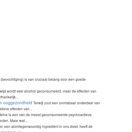
 (bevochtiging) is van cruciaal belang voor een goede
wijd wordt veel alcohol geconsumeerd, maar de effecten van
hankelijk...
en ooggezondheid
Terwijl zout een onmisbaar onderdeel van
tieve effecten van...
feïne is een van de meest geconsumeerde psychoactieve
ecten. Maar wat...
er, een alomtegenwoordig ingrediënt in ons dieet, heeft de