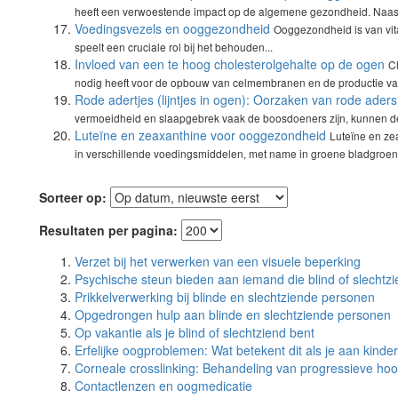
heeft een verwoestende impact op de algemene gezondheid. Naast 
Voedingsvezels en ooggezondheid
Ooggezondheid is van vit
speelt een cruciale rol bij het behouden...
Invloed van een te hoog cholesterolgehalte op de ogen
Ch
nodig heeft voor de opbouw van celmembranen en de productie van
Rode adertjes (lijntjes in ogen): Oorzaken van rode aders
vermoeidheid en slaapgebrek vaak de boosdoeners zijn, kunnen de
Luteïne en zeaxanthine voor ooggezondheid
Luteïne en ze
in verschillende voedingsmiddelen, met name in groene bladgroent
Sorteer op:
Resultaten per pagina:
Verzet bij het verwerken van een visuele beperking
Psychische steun bieden aan iemand die blind of slechtzi
Prikkelverwerking bij blinde en slechtziende personen
Opgedrongen hulp aan blinde en slechtziende personen
Op vakantie als je blind of slechtziend bent
Erfelijke oogproblemen: Wat betekent dit als je aan kinde
Corneale crosslinking: Behandeling van progressieve ho
Contactlenzen en oogmedicatie