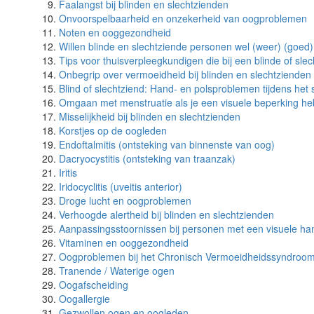
Faalangst bij blinden en slechtzienden
Onvoorspelbaarheid en onzekerheid van oogproblemen
Noten en ooggezondheid
Willen blinde en slechtziende personen wel (weer) (goed)
Tips voor thuisverpleegkundigen die bij een blinde of sl
Onbegrip over vermoeidheid bij blinden en slechtzienden
Blind of slechtziend: Hand- en polsproblemen tijdens het 
Omgaan met menstruatie als je een visuele beperking he
Misselijkheid bij blinden en slechtzienden
Korstjes op de oogleden
Endoftalmitis (ontsteking van binnenste van oog)
Dacryocystitis (ontsteking van traanzak)
Iritis
Iridocyclitis (uveitis anterior)
Droge lucht en oogproblemen
Verhoogde alertheid bij blinden en slechtzienden
Aanpassingsstoornissen bij personen met een visuele ha
Vitaminen en ooggezondheid
Oogproblemen bij het Chronisch Vermoeidheidssyndroo
Tranende / Waterige ogen
Oogafscheiding
Oogallergie
Gezwollen ogen en oogleden