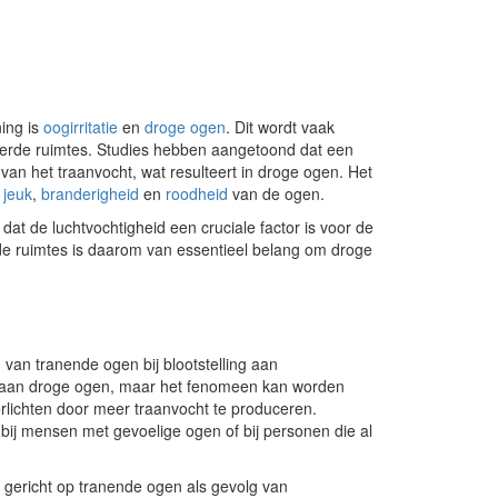
ing is
oogirritatie
en
droge ogen
. Dit wordt vaak
seerde ruimtes. Studies hebben aangetoond dat een
van het traanvocht, wat resulteert in droge ogen. Het
s
jeuk
,
branderigheid
en
roodheid
van de ogen.
t de luchtvochtigheid een cruciale factor is voor de
de ruimtes is daarom van essentieel belang om droge
an tranende ogen bij blootstelling aan
jken aan droge ogen, maar het fenomeen kan worden
erlichten door meer traanvocht te produceren.
bij mensen met gevoelige ogen of bij personen die al
s gericht op tranende ogen als gevolg van