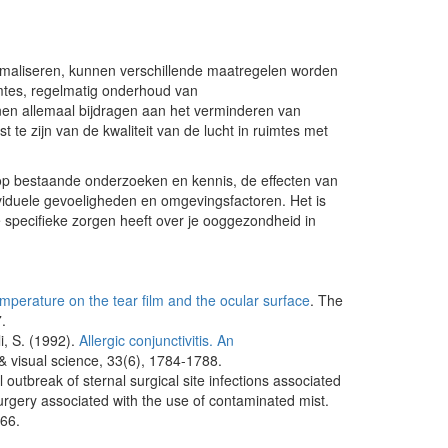
imaliseren, kunnen verschillende maatregelen worden
mtes, regelmatig onderhoud van
nnen allemaal bijdragen aan het verminderen van
 te zijn van de kwaliteit van de lucht in ruimtes met
 op bestaande onderzoeken en kennis, de effecten van
ividuele gevoeligheden en omgevingsfactoren. Het is
specifieke zorgen heeft over je ooggezondheid in
emperature on the tear film and the ocular surface
. The
.
i, S. (1992).
Allergic conjunctivitis. An
 & visual science, 33(6), 1784-1788.
utbreak of sternal surgical site infections associated
surgery associated with the use of contaminated mist.
866.