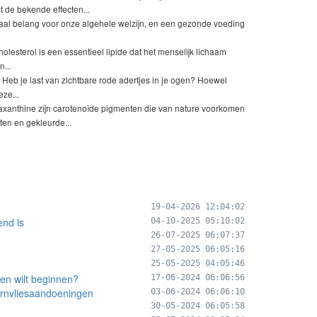
de bekende effecten...
aal belang voor onze algehele welzijn, en een gezonde voeding
olesterol is een essentieel lipide dat het menselijk lichaam
...
Heb je last van zichtbare rode adertjes in je ogen? Hoewel
ze...
axanthine zijn carotenoïde pigmenten die van nature voorkomen
en en gekleurde...
19-04-2026 12:04:02
end is
04-10-2025 05:10:02
26-07-2025 06:07:37
27-05-2025 06:05:16
25-05-2025 04:05:46
ren wilt beginnen?
17-06-2024 06:06:56
ornvliesaandoeningen
03-06-2024 06:06:10
30-05-2024 06:05:58