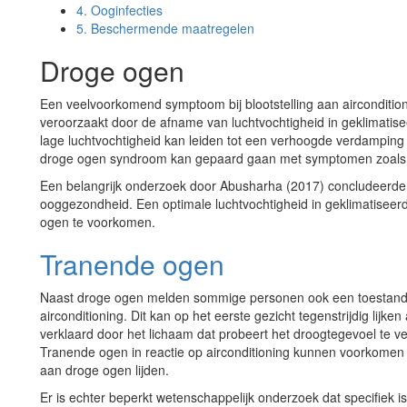
4.
Ooginfecties
5.
Beschermende maatregelen
Droge ogen
Een veelvoorkomend symptoom bij blootstelling aan aircondition
veroorzaakt door de afname van luchtvochtigheid in geklimati
lage luchtvochtigheid kan leiden tot een verhoogde verdamping 
droge ogen syndroom kan gepaard gaan met symptomen zoal
Een belangrijk onderzoek door Abusharha (2017) concludeerde da
ooggezondheid. Een optimale luchtvochtigheid in geklimatiseer
ogen te voorkomen.
Tranende ogen
Naast droge ogen melden sommige personen ook een toestand v
airconditioning. Dit kan op het eerste gezicht tegenstrijdig li
verklaard door het lichaam dat probeert het droogtegevoel te v
Tranende ogen in reactie op airconditioning kunnen voorkomen 
aan droge ogen lijden.
Er is echter beperkt wetenschappelijk onderzoek dat specifiek i