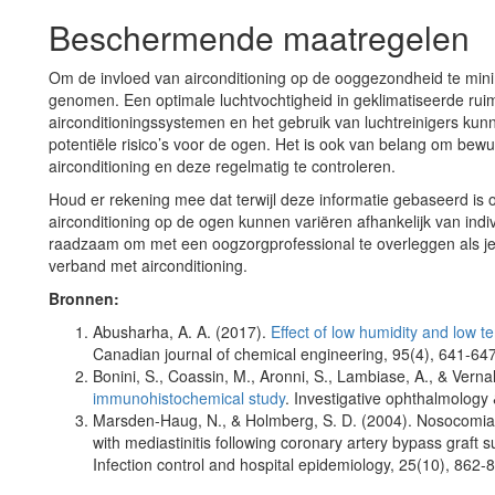
Beschermende maatregelen
Om de invloed van airconditioning op de ooggezondheid te min
genomen. Een optimale luchtvochtigheid in geklimatiseerde rui
airconditioningssystemen en het gebruik van luchtreinigers ku
potentiële risico’s voor de ogen. Het is ook van belang om bewust
airconditioning en deze regelmatig te controleren.
Houd er rekening mee dat terwijl deze informatie gebaseerd is
airconditioning op de ogen kunnen variëren afhankelijk van ind
raadzaam om met een oogzorgprofessional te overleggen als je 
verband met airconditioning.
Bronnen:
Abusharha, A. A. (2017).
Effect of low humidity and low t
Canadian journal of chemical engineering, 95(4), 641-647
Bonini, S., Coassin, M., Aronni, S., Lambiase, A., & Vernal
immunohistochemical study
. Investigative ophthalmology
Marsden-Haug, N., & Holmberg, S. D. (2004). Nosocomial o
with mediastinitis following coronary artery bypass graft 
Infection control and hospital epidemiology, 25(10), 862-