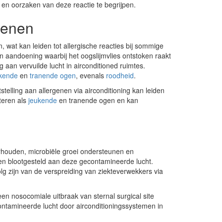
en oorzaken van deze reactie te begrijpen.
rgenen
 wat kan leiden tot allergische reacties bij sommige
n aandoening waarbij het oogslijmvlies ontstoken raakt
g aan vervuilde lucht in airconditioned ruimtes.
kende
en
tranende ogen
, evenals
roodheid
.
telling aan allergenen via airconditioning kan leiden
steren als
jeukende
en tranende ogen en kan
rhouden, microbiële groei ondersteunen en
n blootgesteld aan deze gecontamineerde lucht.
olg zijn van de verspreiding van ziekteverwekkers via
 nosocomiale uitbraak van sternal surgical site
ontamineerde lucht door airconditioningssystemen in