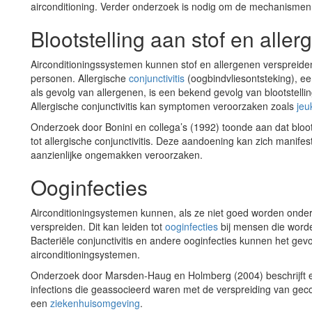
airconditioning. Verder onderzoek is nodig om de mechanismen 
Blootstelling aan stof en alle
Airconditioningssystemen kunnen stof en allergenen verspreiden,
personen. Allergische
conjunctivitis
(oogbindvliesontsteking), ee
als gevolg van allergenen, is een bekend gevolg van blootstellin
Allergische conjunctivitis kan symptomen veroorzaken zoals
jeu
Onderzoek door Bonini en collega’s (1992) toonde aan dat bloots
tot allergische conjunctivitis. Deze aandoening kan zich manife
aanzienlijke ongemakken veroorzaken.
Ooginfecties
Airconditioningsystemen kunnen, als ze niet goed worden onde
verspreiden. Dit kan leiden tot
ooginfecties
bij mensen die worde
Bacteriële conjunctivitis en andere ooginfecties kunnen het gev
airconditioningsystemen.
Onderzoek door Marsden-Haug en Holmberg (2004) beschrijft een
infections die geassocieerd waren met de verspreiding van gec
een
ziekenhuisomgeving
.