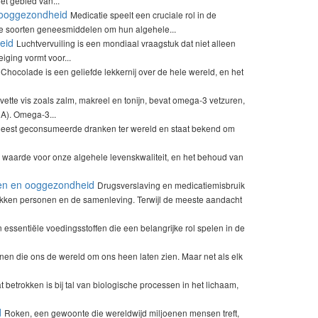
t gebied van...
n ooggezondheid
Medicatie speelt een cruciale rol in de
de soorten geneesmiddelen om hun algehele...
eid
Luchtvervuiling is een mondiaal vraagstuk dat niet alleen
ging vormt voor...
Chocolade is een geliefde lekkernij over de hele wereld, en het
 vette vis zoals zalm, makreel en tonijn, bevat omega-3 vetzuren,
A). Omega-3...
meest geconsumeerde dranken ter wereld en staat bekend om
 waarde voor onze algehele levenskwaliteit, en het behoud van
gen en ooggezondheid
Drugsverslaving en medicatiemisbruik
okken personen en de samenleving. Terwijl de meeste aandacht
 essentiële voedingsstoffen die een belangrijke rol spelen in de
nen die ons de wereld om ons heen laten zien. Maar net als elk
 betrokken is bij tal van biologische processen in het lichaam,
d
Roken, een gewoonte die wereldwijd miljoenen mensen treft,