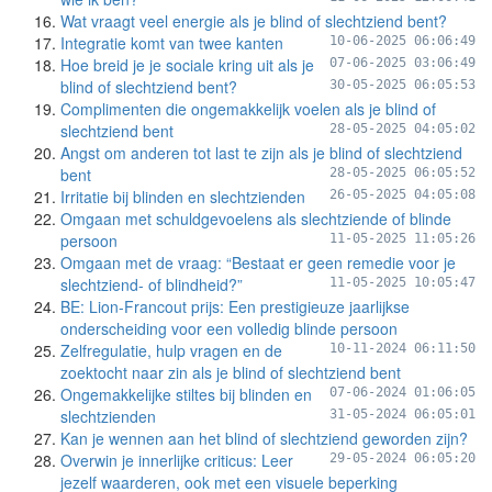
Wat vraagt veel energie als je blind of slechtziend bent?
Integratie komt van twee kanten
10-06-2025 06:06:49
Hoe breid je je sociale kring uit als je
07-06-2025 03:06:49
blind of slechtziend bent?
30-05-2025 06:05:53
Complimenten die ongemakkelijk voelen als je blind of
slechtziend bent
28-05-2025 04:05:02
Angst om anderen tot last te zijn als je blind of slechtziend
bent
28-05-2025 06:05:52
Irritatie bij blinden en slechtzienden
26-05-2025 04:05:08
Omgaan met schuldgevoelens als slechtziende of blinde
persoon
11-05-2025 11:05:26
Omgaan met de vraag: “Bestaat er geen remedie voor je
slechtziend- of blindheid?”
11-05-2025 10:05:47
BE: Lion-Francout prijs: Een prestigieuze jaarlijkse
onderscheiding voor een volledig blinde persoon
Zelfregulatie, hulp vragen en de
10-11-2024 06:11:50
zoektocht naar zin als je blind of slechtziend bent
Ongemakkelijke stiltes bij blinden en
07-06-2024 01:06:05
slechtzienden
31-05-2024 06:05:01
Kan je wennen aan het blind of slechtziend geworden zijn?
Overwin je innerlijke criticus: Leer
29-05-2024 06:05:20
jezelf waarderen, ook met een visuele beperking