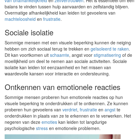
van onafhankelijkheid
en
zelfvertrouwen
. Het is essentieel om een
balans te vinden tussen hulp aanvaarden en zelfstandig blijven.
Overmatige afhankelijkheid kan leiden tot gevoelens van
machteloosheid
en
frustratie
.
Sociale isolatie
Sommige mensen met een visuele beperking kunnen de neiging
hebben om zich sociaal terug te trekken en
geïsoleerd te raken
.
Dit kan voortkomen uit
schaamte
, angst voor
stigmatisering
of de
moeilijkheid om deel te nemen aan sociale activiteiten. Sociale
isolatie kan leiden tot eenzaamheid en het missen van
waardevolle kansen voor interactie en ondersteuning.
Ontkennen van emotionele reacties
Sommige mensen proberen hun emotionele reacties op hun
visuele beperking te onderdrukken of te ontkennen. Ze kunnen
proberen hun gevoelens van
verdriet
,
frustratie
en
angst
te
onderdrukken in plaats van ze te erkennen en te verwerken. Het
negeren van deze
emoties
kan leiden tot langdurige
psychologische
stress
en emotionele problemen.