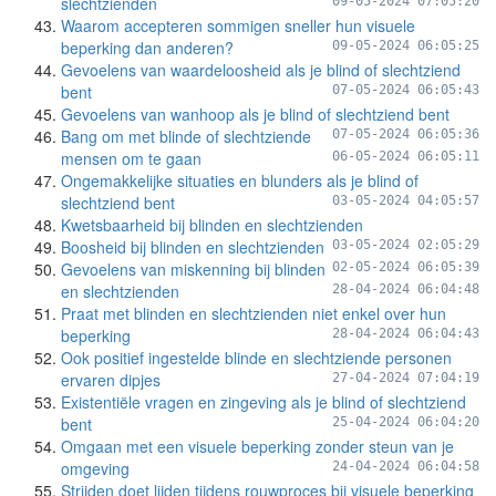
slechtzienden
09-05-2024 07:05:20
Waarom accepteren sommigen sneller hun visuele
beperking dan anderen?
09-05-2024 06:05:25
Gevoelens van waardeloosheid als je blind of slechtziend
bent
07-05-2024 06:05:43
Gevoelens van wanhoop als je blind of slechtziend bent
Bang om met blinde of slechtziende
07-05-2024 06:05:36
mensen om te gaan
06-05-2024 06:05:11
Ongemakkelijke situaties en blunders als je blind of
slechtziend bent
03-05-2024 04:05:57
Kwetsbaarheid bij blinden en slechtzienden
Boosheid bij blinden en slechtzienden
03-05-2024 02:05:29
Gevoelens van miskenning bij blinden
02-05-2024 06:05:39
en slechtzienden
28-04-2024 06:04:48
Praat met blinden en slechtzienden niet enkel over hun
beperking
28-04-2024 06:04:43
Ook positief ingestelde blinde en slechtziende personen
ervaren dipjes
27-04-2024 07:04:19
Existentiële vragen en zingeving als je blind of slechtziend
bent
25-04-2024 06:04:20
Omgaan met een visuele beperking zonder steun van je
omgeving
24-04-2024 06:04:58
Strijden doet lijden tijdens rouwproces bij visuele beperking