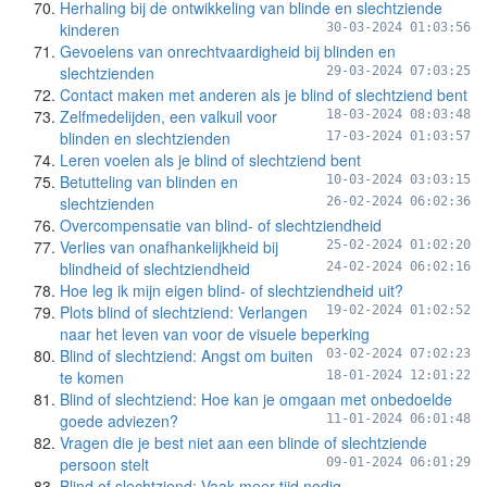
Herhaling bij de ontwikkeling van blinde en slechtziende
kinderen
30-03-2024 01:03:56
Gevoelens van onrechtvaardigheid bij blinden en
slechtzienden
29-03-2024 07:03:25
Contact maken met anderen als je blind of slechtziend bent
Zelfmedelijden, een valkuil voor
18-03-2024 08:03:48
blinden en slechtzienden
17-03-2024 01:03:57
Leren voelen als je blind of slechtziend bent
Betutteling van blinden en
10-03-2024 03:03:15
slechtzienden
26-02-2024 06:02:36
Overcompensatie van blind- of slechtziendheid
Verlies van onafhankelijkheid bij
25-02-2024 01:02:20
blindheid of slechtziendheid
24-02-2024 06:02:16
Hoe leg ik mijn eigen blind- of slechtziendheid uit?
Plots blind of slechtziend: Verlangen
19-02-2024 01:02:52
naar het leven van voor de visuele beperking
Blind of slechtziend: Angst om buiten
03-02-2024 07:02:23
te komen
18-01-2024 12:01:22
Blind of slechtziend: Hoe kan je omgaan met onbedoelde
goede adviezen?
11-01-2024 06:01:48
Vragen die je best niet aan een blinde of slechtziende
persoon stelt
09-01-2024 06:01:29
Blind of slechtziend: Vaak meer tijd nodig