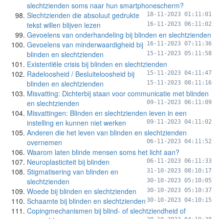
slechtzienden soms naar hun smartphonescherm?
Slechtzienden die absoluut gedrukte
18-11-2023 01:11:01
tekst willen blijven lezen
16-11-2023 06:11:02
Gevoelens van onderhandeling bij blinden en slechtzienden
Gevoelens van minderwaardigheid bij
16-11-2023 07:11:36
blinden en slechtzienden
15-11-2023 05:11:58
Existentiële crisis bij blinden en slechtzienden
Radeloosheid / Besluiteloosheid bij
15-11-2023 04:11:47
blinden en slechtzienden
15-11-2023 08:11:16
Misvatting: Dichterbij staan voor communicatie met blinden
en slechtzienden
09-11-2023 06:11:09
Misvattingen: Blinden en slechtzienden leven in een
instelling en kunnen niet werken
09-11-2023 04:11:02
Anderen die het leven van blinden en slechtzienden
overnemen
06-11-2023 04:11:52
Waarom laten blinde mensen soms het licht aan?
Neuroplasticiteit bij blinden
06-11-2023 06:11:33
Stigmatisering van blinden en
31-10-2023 08:10:17
slechtzienden
30-10-2023 05:10:05
Woede bij blinden en slechtzienden
30-10-2023 05:10:37
Schaamte bij blinden en slechtzienden
30-10-2023 04:10:15
Copingmechanismen bij blind- of slechtziendheid of