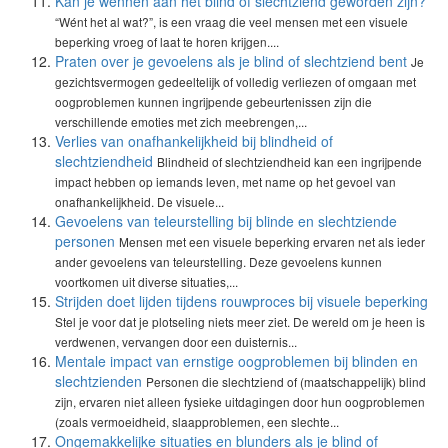
Kan je wennen aan het blind of slechtziend geworden zijn?
“Wént het al wat?”, is een vraag die veel mensen met een visuele
beperking vroeg of laat te horen krijgen....
Praten over je gevoelens als je blind of slechtziend bent
Je
gezichtsvermogen gedeeltelijk of volledig verliezen of omgaan met
oogproblemen kunnen ingrijpende gebeurtenissen zijn die
verschillende emoties met zich meebrengen,...
Verlies van onafhankelijkheid bij blindheid of
slechtziendheid
Blindheid of slechtziendheid kan een ingrijpende
impact hebben op iemands leven, met name op het gevoel van
onafhankelijkheid. De visuele...
Gevoelens van teleurstelling bij blinde en slechtziende
personen
Mensen met een visuele beperking ervaren net als ieder
ander gevoelens van teleurstelling. Deze gevoelens kunnen
voortkomen uit diverse situaties,...
Strijden doet lijden tijdens rouwproces bij visuele beperking
Stel je voor dat je plotseling niets meer ziet. De wereld om je heen is
verdwenen, vervangen door een duisternis...
Mentale impact van ernstige oogproblemen bij blinden en
slechtzienden
Personen die slechtziend of (maatschappelijk) blind
zijn, ervaren niet alleen fysieke uitdagingen door hun oogproblemen
(zoals vermoeidheid, slaapproblemen, een slechte...
Ongemakkelijke situaties en blunders als je blind of