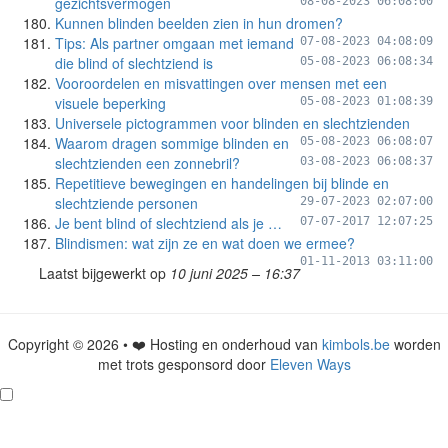
gezichtsvermogen
08-08-2023 06:08:00
Kunnen blinden beelden zien in hun dromen?
Tips: Als partner omgaan met iemand
07-08-2023 04:08:09
die blind of slechtziend is
05-08-2023 06:08:34
Vooroordelen en misvattingen over mensen met een
visuele beperking
05-08-2023 01:08:39
Universele pictogrammen voor blinden en slechtzienden
Waarom dragen sommige blinden en
05-08-2023 06:08:07
slechtzienden een zonnebril?
03-08-2023 06:08:37
Repetitieve bewegingen en handelingen bij blinde en
slechtziende personen
29-07-2023 02:07:00
Je bent blind of slechtziend als je …
07-07-2017 12:07:25
Blindismen: wat zijn ze en wat doen we ermee?
01-11-2013 03:11:00
Laatst bijgewerkt op
10 juni 2025 – 16:37
Copyright © 2026 • ❤️ Hosting en onderhoud van
kimbols.be
worden
met trots gesponsord door
Eleven Ways