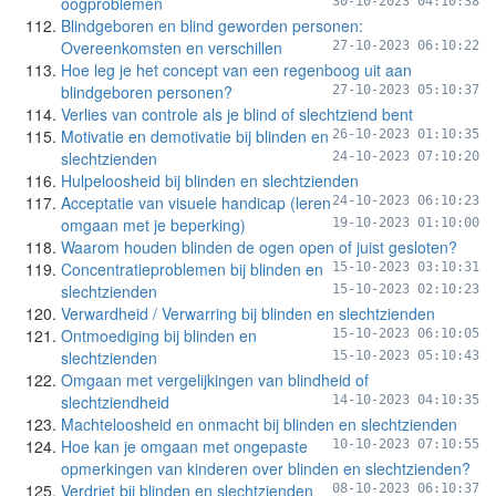
oogproblemen
30-10-2023 04:10:38
Blindgeboren en blind geworden personen:
Overeenkomsten en verschillen
27-10-2023 06:10:22
Hoe leg je het concept van een regenboog uit aan
blindgeboren personen?
27-10-2023 05:10:37
Verlies van controle als je blind of slechtziend bent
Motivatie en demotivatie bij blinden en
26-10-2023 01:10:35
slechtzienden
24-10-2023 07:10:20
Hulpeloosheid bij blinden en slechtzienden
Acceptatie van visuele handicap (leren
24-10-2023 06:10:23
omgaan met je beperking)
19-10-2023 01:10:00
Waarom houden blinden de ogen open of juist gesloten?
Concentratieproblemen bij blinden en
15-10-2023 03:10:31
slechtzienden
15-10-2023 02:10:23
Verwardheid / Verwarring bij blinden en slechtzienden
Ontmoediging bij blinden en
15-10-2023 06:10:05
slechtzienden
15-10-2023 05:10:43
Omgaan met vergelijkingen van blindheid of
slechtziendheid
14-10-2023 04:10:35
Machteloosheid en onmacht bij blinden en slechtzienden
Hoe kan je omgaan met ongepaste
10-10-2023 07:10:55
opmerkingen van kinderen over blinden en slechtzienden?
Verdriet bij blinden en slechtzienden
08-10-2023 06:10:37