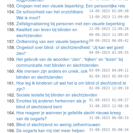
Omgaan met een visuele beperking: Een persoonlijke reis
De schoonheid van het onzichtbare:
14-09-2023 02:09:30
Wat is mooi?
13-09-2023 11:09:09
Zelfstigmatisering bij personen met een visuele beperking
Kwaliteit van leven bij blinden en
12-09-2023 12:09:28
slechtzienden
09-09-2023 11:09:45
Ontkenning van een visuele beperking
09-09-2023 06:09:42
Ongeloof over blind- of slechtziendheid: “Jij kan wel goed
zien!”
04-09-2023 01:09:35
Het gebruik van de woorden “zien”, “kijken” en “lezen” bij
communicatie met blinden en slechtzienden
Alle mensen zijn anders en uniek, ook
03-09-2023 04:09:11
blinden en slechtzienden
02-09-2023 05:09:03
Hoe leg ik kinderen uit wat het is om blind of slechtziend te
zijn?
02-09-2023 12:09:19
Sociale isolatie bij blinden en slechtzienden
Emoties bij anderen herkennen als je
01-09-2023 02:09:17
blind of slechtziend bent
31-08-2023 12:08:18
Hoe reageer je wanneer je geliefde slecht nieuws kreeg
van de oogarts?
31-08-2023 06:08:33
Blind of slechtziend en weinig zelfvertrouwen
De oogarts kan mij niet meer helpen
31-08-2023 05:08:34