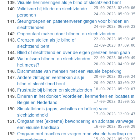
Visuele herinneringen als je blind of slechtziend bent
Validisme bij blinde en slechtziende
25-09-2023 02:09:06
personen
24-09-2023 05:09:35
Steungroepen en patiëntenverenigingen voor blinden en
slechtzienden
24-09-2023 06:09:23
Oogcontact maken door blinden en slechtzienden
Grenzen stellen als je blind of
22-09-2023 05:09:45
slechtziend bent
22-09-2023 07:09:00
Blind of slechtziend en over de eigen grenzen heen gaan
Wat missen blinden en slechtzienden
22-09-2023 06:09:49
het meest?
20-09-2023 04:09:06
Discriminatie van mensen met een visuele beperking
Andere zintuigen versterken als je
20-09-2023 03:09:24
blind of slechtziend bent
20-09-2023 03:09:22
Frustratie bij blinden en slechtzienden
18-09-2023 05:09:07
Dineren in het donker: Voordelen, kenmerken en locaties in
België en Nederland
17-09-2023 01:09:55
Simulatietools (apps, websites en brillen) voor
slechtziendheid
17-09-2023 12:09:47
Omgaan met (extreme) bewondering en adoratie vanwege
een visuele handicap
16-09-2023 05:09:29
Omgaan met reacties en vragen rond visuele handicap en
oogproblemen
15-09-2023 05:09:22