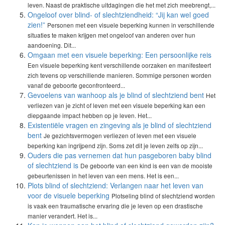
leven. Naast de praktische uitdagingen die het met zich meebrengt,...
Ongeloof over blind- of slechtziendheid: “Jij kan wel goed
zien!”
Personen met een visuele beperking kunnen in verschillende
situaties te maken krijgen met ongeloof van anderen over hun
aandoening. Dit...
Omgaan met een visuele beperking: Een persoonlijke reis
Een visuele beperking kent verschillende oorzaken en manifesteert
zich tevens op verschillende manieren. Sommige personen worden
vanaf de geboorte geconfronteerd...
Gevoelens van wanhoop als je blind of slechtziend bent
Het
verliezen van je zicht of leven met een visuele beperking kan een
diepgaande impact hebben op je leven. Het...
Existentiële vragen en zingeving als je blind of slechtziend
bent
Je gezichtsvermogen verliezen of leven met een visuele
beperking kan ingrijpend zijn. Soms zet dit je leven zelfs op zijn...
Ouders die pas vernemen dat hun pasgeboren baby blind
of slechtziend is
De geboorte van een kind is een van de mooiste
gebeurtenissen in het leven van een mens. Het is een...
Plots blind of slechtziend: Verlangen naar het leven van
voor de visuele beperking
Plotseling blind of slechtziend worden
is vaak een traumatische ervaring die je leven op een drastische
manier verandert. Het is...