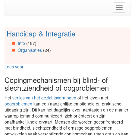
Spring
Toggle
naar
navigati
de
inhoud
(Accesskey
Handicap & Integratie
Spring
1)
naar
Spring
Info
(187)
Artikels
naar
Organisaties
(24)
Spring
de
naar
primaire
Info
zijbalk
Lees voor
Spring
(Accesskey
naar
2)
Copingmechanismen bij blind- of
Organisaties
slechtziendheid of oogproblemen
Spring
naar
Het
verlies van het gezichtsvermogen
of het leven met
Social
oogproblemen
kan een aanzienlijke emotionele en praktische
media
uitdaging zijn. Dit kan het dagelijks leven aantasten en de manier
waarop iemand communiceert, zich oriënteert en zijn
onafhankelijkheid ervaart. Mensen die worden geconfronteerd
met blindheid, slechtziendheid of ernstige oogproblemen
ontwikkelen vaak verschillende copingmechanismen om zich aan