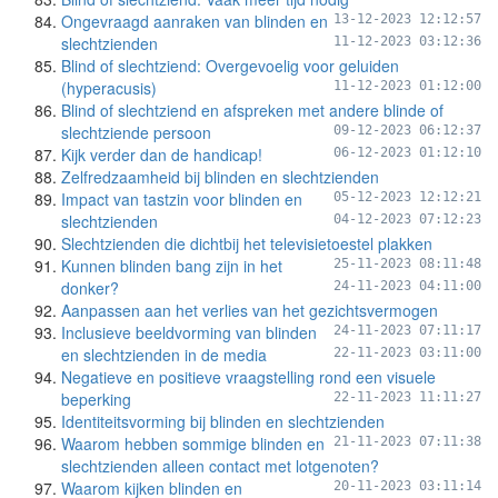
Ongevraagd aanraken van blinden en
13-12-2023 12:12:57
slechtzienden
11-12-2023 03:12:36
Blind of slechtziend: Overgevoelig voor geluiden
(hyperacusis)
11-12-2023 01:12:00
Blind of slechtziend en afspreken met andere blinde of
slechtziende persoon
09-12-2023 06:12:37
Kijk verder dan de handicap!
06-12-2023 01:12:10
Zelfredzaamheid bij blinden en slechtzienden
Impact van tastzin voor blinden en
05-12-2023 12:12:21
slechtzienden
04-12-2023 07:12:23
Slechtzienden die dichtbij het televisietoestel plakken
Kunnen blinden bang zijn in het
25-11-2023 08:11:48
donker?
24-11-2023 04:11:00
Aanpassen aan het verlies van het gezichtsvermogen
Inclusieve beeldvorming van blinden
24-11-2023 07:11:17
en slechtzienden in de media
22-11-2023 03:11:00
Negatieve en positieve vraagstelling rond een visuele
beperking
22-11-2023 11:11:27
Identiteitsvorming bij blinden en slechtzienden
Waarom hebben sommige blinden en
21-11-2023 07:11:38
slechtzienden alleen contact met lotgenoten?
Waarom kijken blinden en
20-11-2023 03:11:14