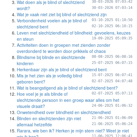
Wat doen als je blind of slechtziend
30-03-2026 07:03:42
wordt?
30-03-2026 07:03:14
Wat je vaak niet ziet bij blind of slechtziend zijn
Verbondenheid voelen als je blind of
03-10-2025 01:10:50
slechtziend bent
02-10-2025 06:10:15
Leven met slechtziendheid of blindheid: gevoelens, keuzes
en steun
19-09-2025 05:09:35
Activiteiten doen in groepen met zienden zonder
overdonderd te worden door prikkels of chaos
Blindisme bij blinde en slechtziende
08-08-2025 06:08:16
kinderen
25-07-2025 06:07:15
Herkenbaar zijn als je blind of slechtziend bent
Mis je het zien als je volledig blind
15-07-2025 06:07:41
geboren bent?
02-07-2025 04:07:48
Wat is beangstigend als je blind of slechtziend bent?
Hoe voel je je als blinde of
02-07-2025 05:07:13
slechtziende persoon in een groep waar alles om het
visuele draait?
24-06-2025 01:06:32
Onwetendheid over blindheid en slechtziendheid
Blinden en slechtzienden zijn niet
21-06-2025 01:06:09
allemaal hetzelfde
21-06-2025 05:06:24
Rarara, wie ben ik? Herken je mijn stem niet? Weet je niet
wie ik ben?
11-06-2025 12:06:41