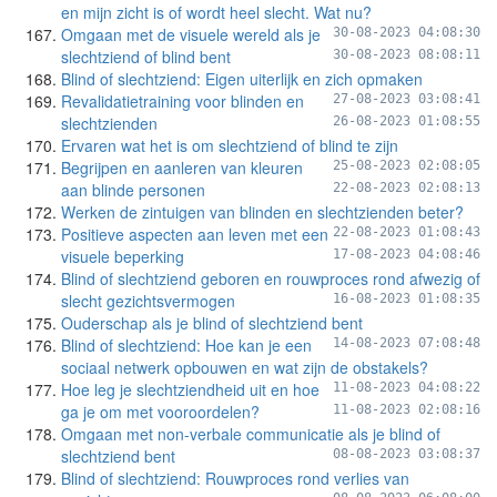
en mijn zicht is of wordt heel slecht. Wat nu?
Omgaan met de visuele wereld als je
30-08-2023 04:08:30
slechtziend of blind bent
30-08-2023 08:08:11
Blind of slechtziend: Eigen uiterlijk en zich opmaken
Revalidatietraining voor blinden en
27-08-2023 03:08:41
slechtzienden
26-08-2023 01:08:55
Ervaren wat het is om slechtziend of blind te zijn
Begrijpen en aanleren van kleuren
25-08-2023 02:08:05
aan blinde personen
22-08-2023 02:08:13
Werken de zintuigen van blinden en slechtzienden beter?
Positieve aspecten aan leven met een
22-08-2023 01:08:43
visuele beperking
17-08-2023 04:08:46
Blind of slechtziend geboren en rouwproces rond afwezig of
slecht gezichtsvermogen
16-08-2023 01:08:35
Ouderschap als je blind of slechtziend bent
Blind of slechtziend: Hoe kan je een
14-08-2023 07:08:48
sociaal netwerk opbouwen en wat zijn de obstakels?
Hoe leg je slechtziendheid uit en hoe
11-08-2023 04:08:22
ga je om met vooroordelen?
11-08-2023 02:08:16
Omgaan met non-verbale communicatie als je blind of
slechtziend bent
08-08-2023 03:08:37
Blind of slechtziend: Rouwproces rond verlies van