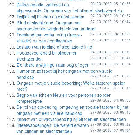
Zelfacceptatie, zelfbeeld en
08-10-2023 05:10:55
eigenwaarde: Omarmen van het blind of slechtziend zijn
Twijfels bij blinden en slechtzienden
07-10-2023 06:10:57
Blind of slechtziend: Omgaan met
07-10-2023 05:10:44
overdreven nieuwsgierigheid van anderen
Toestand van verlamming (freeze-
07-10-2023 04:10:03
situatie) na een oogdiagnose
05-10-2023 01:10:36
Loslaten van je blind of slechtziend kind
Hooggevoeligheid bij blinden en
04-10-2023 06:10:19
slechtzienden
03-10-2023 11:10:41
Zichtbare afwijkingen aan oog of ogen
03-10-2023 06:10:24
Humor en zelfspot bij het omgaan met een visuele
handicap
02-10-2023 02:10:36
Omgaan met je visuele beperking: Welke factoren spelen
mee?
02-10-2023 01:10:43
Begrip van licht en kleuren voor personen zonder
lichtperceptie
29-09-2023 04:09:06
De rol van opvoeding, omgeving en sociale factoren bij het
omgaan met een visuele handicap
27-09-2023 03:09:46
Impact van privacyschending bij blinden en slechtzienden
Inleefwandelingen: De wereld ervaren
27-09-2023 03:09:22
van blinden en slechtzienden
27-09-2023 07:09:34