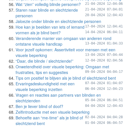
Wat “zien” volledig blinde personen?
21-04-2024 12:04:06
Staren naar blinde en slechtziende
21-04-2024 07:04:01
personen
20-04-2024 12:04:43
Jaloezie onder blinde en slechtziende personen
Hoe kan je beelden van iets of iemand
17-04-2024 12:04:41
vormen als je blind bent?
14-04-2024 06:04:11
Veranderende manier van omgaan van anderen rond
ontstane visuele handicap
13-04-2024 01:04:33
Voor jezelf opkomen: Assertiviteit voor mensen met een
visuele beperking
13-04-2024 07:04:44
“Daar, die blinde / slechtziende!”
12-04-2024 02:04:56
Onwetendheid over visuele beperking: Omgaan met
frustraties, tips en suggesties
09-04-2024 04:04:17
Tips om positief te blijven als je blind of slechtziend bent
Ervaringsdeskundigheid met een
07-04-2024 01:04:07
visuele beperking inzetten
06-04-2024 12:04:23
Vragen en reacties aan partners van blinden en
slechtzienden
05-04-2024 06:04:51
Ben je liever blind of doof?
04-04-2024 12:04:43
Zelfintroductie met een visuele beperking
Behoefte aan “me-time” als je blind of
02-04-2024 04:04:28
slechtziend bent
01-04-2024 06:04:57