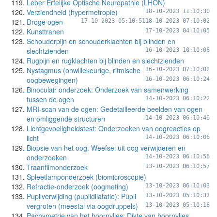
Leber Erfelijke Optische Neuropathie (LHON)
Verziendheid (hypermetropie)
18-10-2023 11:10:30
Droge ogen
17-10-2023 05:10:51
18-10-2023 07:10:02
Kunsttranen
17-10-2023 04:10:05
Schouderpijn en schouderklachten bij blinden en
slechtzienden
16-10-2023 10:10:08
Rugpijn en rugklachten bij blinden en slechtzienden
Nystagmus (onwillekeurige, ritmische
16-10-2023 07:10:02
oogbewegingen)
16-10-2023 06:10:24
Binoculair onderzoek: Onderzoek van samenwerking
tussen de ogen
14-10-2023 06:10:22
MRI-scan van de ogen: Gedetailleerde beelden van ogen
en omliggende structuren
14-10-2023 06:10:46
Lichtgevoeligheidstest: Onderzoeken van oogreacties op
licht
14-10-2023 06:10:06
Biopsie van het oog: Weefsel uit oog verwijderen en
onderzoeken
14-10-2023 06:10:56
Traanfilmonderzoek
13-10-2023 06:10:57
Spleetlamponderzoek (biomicroscopie)
Refractie-onderzoek (oogmeting)
13-10-2023 06:10:03
Pupilverwijding (pupildilatatie): Pupil
13-10-2023 05:10:32
vergroten (meestal via oogdruppels)
13-10-2023 05:10:18
Pachymetrie van het hoornvlies: Dikte van hoornvlies