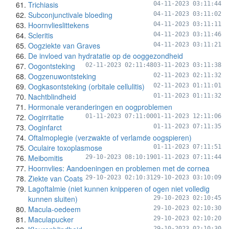
Trichiasis
04-11-2023 03:11:44
Subconjunctivale bloeding
04-11-2023 03:11:02
Hoornvlieslittekens
04-11-2023 03:11:11
Scleritis
04-11-2023 03:11:46
Oogziekte van Graves
04-11-2023 03:11:21
De invloed van hydratatie op de ooggezondheid
Oogontsteking
02-11-2023 02:11:48
03-11-2023 03:11:38
Oogzenuwontsteking
02-11-2023 02:11:32
Oogkasontsteking (orbitale cellulitis)
02-11-2023 01:11:01
Nachtblindheid
01-11-2023 01:11:32
Hormonale veranderingen en oogproblemen
Oogirritatie
01-11-2023 07:11:00
01-11-2023 12:11:06
Ooginfarct
01-11-2023 07:11:35
Oftalmoplegie (verzwakte of verlamde oogspieren)
Oculaire toxoplasmose
01-11-2023 07:11:51
Meibomitis
29-10-2023 08:10:19
01-11-2023 07:11:44
Hoornvlies: Aandoeningen en problemen met de cornea
Ziekte van Coats
29-10-2023 02:10:31
29-10-2023 03:10:09
Lagoftalmie (niet kunnen knipperen of ogen niet volledig
kunnen sluiten)
29-10-2023 02:10:45
Macula-oedeem
29-10-2023 02:10:30
Maculapucker
29-10-2023 02:10:20
29-10-2023 02:10:30