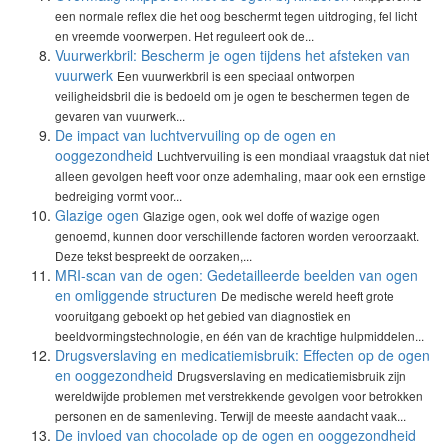
een normale reflex die het oog beschermt tegen uitdroging, fel licht
en vreemde voorwerpen. Het reguleert ook de...
Vuurwerkbril: Bescherm je ogen tijdens het afsteken van
vuurwerk
Een vuurwerkbril is een speciaal ontworpen
veiligheidsbril die is bedoeld om je ogen te beschermen tegen de
gevaren van vuurwerk...
De impact van luchtvervuiling op de ogen en
ooggezondheid
Luchtvervuiling is een mondiaal vraagstuk dat niet
alleen gevolgen heeft voor onze ademhaling, maar ook een ernstige
bedreiging vormt voor...
Glazige ogen
Glazige ogen, ook wel doffe of wazige ogen
genoemd, kunnen door verschillende factoren worden veroorzaakt.
Deze tekst bespreekt de oorzaken,...
MRI-scan van de ogen: Gedetailleerde beelden van ogen
en omliggende structuren
De medische wereld heeft grote
vooruitgang geboekt op het gebied van diagnostiek en
beeldvormingstechnologie, en één van de krachtige hulpmiddelen...
Drugsverslaving en medicatiemisbruik: Effecten op de ogen
en ooggezondheid
Drugsverslaving en medicatiemisbruik zijn
wereldwijde problemen met verstrekkende gevolgen voor betrokken
personen en de samenleving. Terwijl de meeste aandacht vaak...
De invloed van chocolade op de ogen en ooggezondheid