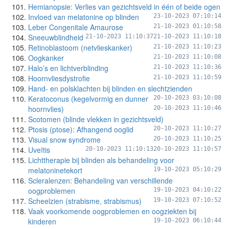
Hemianopsie: Verlies van gezichtsveld in één of beide ogen
Invloed van melatonine op blinden
23-10-2023 07:10:14
Leber Congenitale Amaurose
21-10-2023 01:10:58
Sneeuwblindheid
21-10-2023 11:10:37
21-10-2023 11:10:18
Retinoblastoom (netvlieskanker)
21-10-2023 11:10:23
Oogkanker
21-10-2023 11:10:08
Halo’s en lichtverblinding
21-10-2023 11:10:36
Hoornvliesdystrofie
21-10-2023 11:10:59
Hand- en polsklachten bij blinden en slechtzienden
Keratoconus (kegelvormig en dunner
20-10-2023 03:10:08
hoornvlies)
20-10-2023 11:10:46
Scotomen (blinde vlekken in gezichtsveld)
Ptosis (ptose): Afhangend ooglid
20-10-2023 11:10:27
Visual snow syndrome
20-10-2023 11:10:25
Uveïtis
20-10-2023 11:10:13
20-10-2023 11:10:57
Lichttherapie bij blinden als behandeling voor
melatoninetekort
19-10-2023 05:10:29
Scleralenzen: Behandeling van verschillende
oogproblemen
19-10-2023 04:10:22
Scheelzien (strabisme, strabismus)
19-10-2023 07:10:52
Vaak voorkomende oogproblemen en oogziekten bij
kinderen
19-10-2023 06:10:44