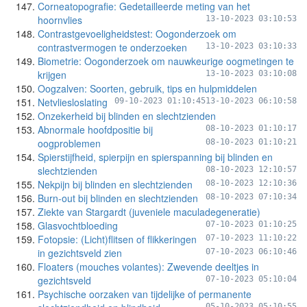
Corneatopografie: Gedetailleerde meting van het
hoornvlies
13-10-2023 03:10:53
Contrastgevoeligheidstest: Oogonderzoek om
contrastvermogen te onderzoeken
13-10-2023 03:10:33
Biometrie: Oogonderzoek om nauwkeurige oogmetingen te
krijgen
13-10-2023 03:10:08
Oogzalven: Soorten, gebruik, tips en hulpmiddelen
Netvliesloslating
09-10-2023 01:10:45
13-10-2023 06:10:58
Onzekerheid bij blinden en slechtzienden
Abnormale hoofdpositie bij
08-10-2023 01:10:17
oogproblemen
08-10-2023 01:10:21
Spierstijfheid, spierpijn en spierspanning bij blinden en
slechtzienden
08-10-2023 12:10:57
Nekpijn bij blinden en slechtzienden
08-10-2023 12:10:36
Burn-out bij blinden en slechtzienden
08-10-2023 07:10:34
Ziekte van Stargardt (juveniele maculadegeneratie)
Glasvochtbloeding
07-10-2023 01:10:25
Fotopsie: (Licht)flitsen of flikkeringen
07-10-2023 11:10:22
in gezichtsveld zien
07-10-2023 06:10:46
Floaters (mouches volantes): Zwevende deeltjes in
gezichtsveld
07-10-2023 05:10:04
Psychische oorzaken van tijdelijke of permanente
05-10-2023 05:10:55