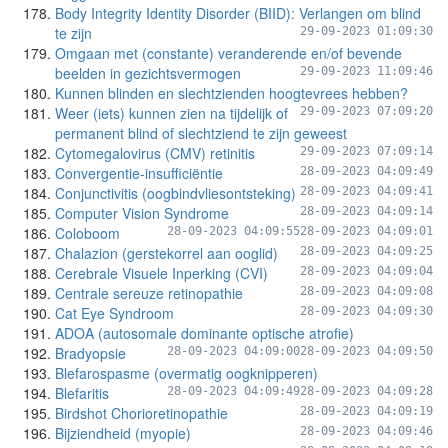
Body Integrity Identity Disorder (BIID): Verlangen om blind
te zijn
29-09-2023 01:09:30
Omgaan met (constante) veranderende en/of bevende
beelden in gezichtsvermogen
29-09-2023 11:09:46
Kunnen blinden en slechtzienden hoogtevrees hebben?
Weer (iets) kunnen zien na tijdelijk of
29-09-2023 07:09:20
permanent blind of slechtziend te zijn geweest
Cytomegalovirus (CMV) retinitis
29-09-2023 07:09:14
Convergentie-insufficiëntie
28-09-2023 04:09:49
Conjunctivitis (oogbindvliesontsteking)
28-09-2023 04:09:41
Computer Vision Syndrome
28-09-2023 04:09:14
Coloboom
28-09-2023 04:09:55
28-09-2023 04:09:01
Chalazion (gerstekorrel aan ooglid)
28-09-2023 04:09:25
Cerebrale Visuele Inperking (CVI)
28-09-2023 04:09:04
Centrale sereuze retinopathie
28-09-2023 04:09:08
Cat Eye Syndroom
28-09-2023 04:09:30
ADOA (autosomale dominante optische atrofie)
Bradyopsie
28-09-2023 04:09:00
28-09-2023 04:09:50
Blefarospasme (overmatig oogknipperen)
Blefaritis
28-09-2023 04:09:49
28-09-2023 04:09:28
Birdshot Chorioretinopathie
28-09-2023 04:09:19
Bijziendheid (myopie)
28-09-2023 04:09:46