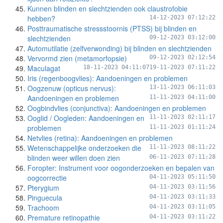
Kunnen blinden en slechtzienden ook claustrofobie
hebben?
14-12-2023 07:12:22
Posttraumatische stressstoornis (PTSS) bij blinden en
slechtzienden
09-12-2023 03:12:00
Automutilatie (zelfverwonding) bij blinden en slechtzienden
Vervormd zien (metamorfopsie)
09-12-2023 02:12:54
Maculagat
18-11-2023 04:11:07
19-11-2023 07:11:22
Iris (regenboogvlies): Aandoeningen en problemen
Oogzenuw (opticus nervus):
13-11-2023 06:11:03
Aandoeningen en problemen
11-11-2023 04:11:00
Oogbindvlies (conjunctiva): Aandoeningen en problemen
Ooglid / Oogleden: Aandoeningen en
11-11-2023 02:11:17
problemen
11-11-2023 01:11:24
Netvlies (retina): Aandoeningen en problemen
Wetenschappelijke onderzoeken die
11-11-2023 08:11:22
blinden weer willen doen zien
06-11-2023 07:11:28
Foropter: Instrument voor oogonderzoeken en bepalen van
oogcorrectie
04-11-2023 05:11:50
Pterygium
04-11-2023 03:11:56
Pinguecula
04-11-2023 03:11:33
Trachoom
04-11-2023 03:11:05
Premature retinopathie
04-11-2023 03:11:22