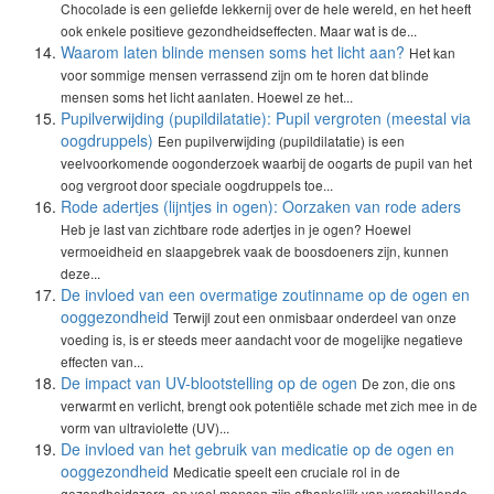
Chocolade is een geliefde lekkernij over de hele wereld, en het heeft
ook enkele positieve gezondheidseffecten. Maar wat is de...
Waarom laten blinde mensen soms het licht aan?
Het kan
voor sommige mensen verrassend zijn om te horen dat blinde
mensen soms het licht aanlaten. Hoewel ze het...
Pupilverwijding (pupildilatatie): Pupil vergroten (meestal via
oogdruppels)
Een pupilverwijding (pupildilatatie) is een
veelvoorkomende oogonderzoek waarbij de oogarts de pupil van het
oog vergroot door speciale oogdruppels toe...
Rode adertjes (lijntjes in ogen): Oorzaken van rode aders
Heb je last van zichtbare rode adertjes in je ogen? Hoewel
vermoeidheid en slaapgebrek vaak de boosdoeners zijn, kunnen
deze...
De invloed van een overmatige zoutinname op de ogen en
ooggezondheid
Terwijl zout een onmisbaar onderdeel van onze
voeding is, is er steeds meer aandacht voor de mogelijke negatieve
effecten van...
De impact van UV-blootstelling op de ogen
De zon, die ons
verwarmt en verlicht, brengt ook potentiële schade met zich mee in de
vorm van ultraviolette (UV)...
De invloed van het gebruik van medicatie op de ogen en
ooggezondheid
Medicatie speelt een cruciale rol in de
gezondheidszorg, en veel mensen zijn afhankelijk van verschillende