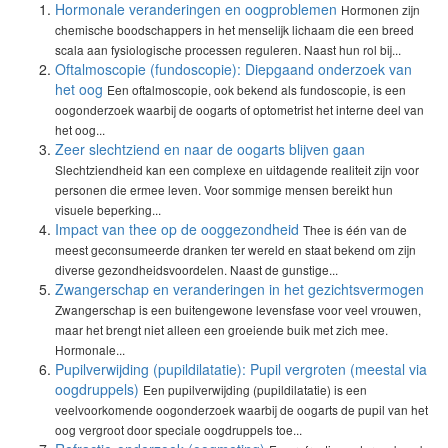
Hormonale veranderingen en oogproblemen
Hormonen zijn
chemische boodschappers in het menselijk lichaam die een breed
scala aan fysiologische processen reguleren. Naast hun rol bij...
Oftalmoscopie (fundoscopie): Diepgaand onderzoek van
het oog
Een oftalmoscopie, ook bekend als fundoscopie, is een
oogonderzoek waarbij de oogarts of optometrist het interne deel van
het oog...
Zeer slechtziend en naar de oogarts blijven gaan
Slechtziendheid kan een complexe en uitdagende realiteit zijn voor
personen die ermee leven. Voor sommige mensen bereikt hun
visuele beperking...
Impact van thee op de ooggezondheid
Thee is één van de
meest geconsumeerde dranken ter wereld en staat bekend om zijn
diverse gezondheidsvoordelen. Naast de gunstige...
Zwangerschap en veranderingen in het gezichtsvermogen
Zwangerschap is een buitengewone levensfase voor veel vrouwen,
maar het brengt niet alleen een groeiende buik met zich mee.
Hormonale...
Pupilverwijding (pupildilatatie): Pupil vergroten (meestal via
oogdruppels)
Een pupilverwijding (pupildilatatie) is een
veelvoorkomende oogonderzoek waarbij de oogarts de pupil van het
oog vergroot door speciale oogdruppels toe...