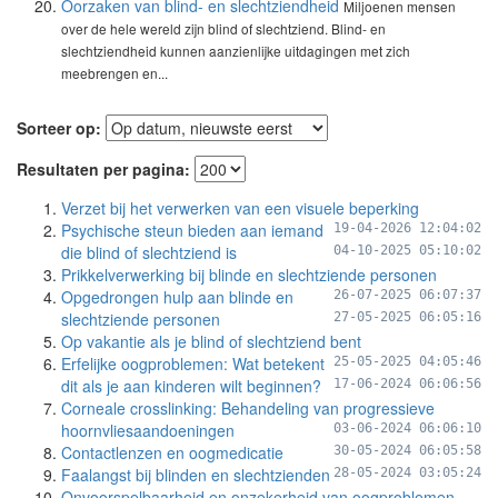
Oorzaken van blind- en slechtziendheid
Miljoenen mensen
over de hele wereld zijn blind of slechtziend. Blind- en
slechtziendheid kunnen aanzienlijke uitdagingen met zich
meebrengen en...
Sorteer op:
Resultaten per pagina:
Verzet bij het verwerken van een visuele beperking
Psychische steun bieden aan iemand
19-04-2026 12:04:02
die blind of slechtziend is
04-10-2025 05:10:02
Prikkelverwerking bij blinde en slechtziende personen
Opgedrongen hulp aan blinde en
26-07-2025 06:07:37
slechtziende personen
27-05-2025 06:05:16
Op vakantie als je blind of slechtziend bent
Erfelijke oogproblemen: Wat betekent
25-05-2025 04:05:46
dit als je aan kinderen wilt beginnen?
17-06-2024 06:06:56
Corneale crosslinking: Behandeling van progressieve
hoornvliesaandoeningen
03-06-2024 06:06:10
Contactlenzen en oogmedicatie
30-05-2024 06:05:58
Faalangst bij blinden en slechtzienden
28-05-2024 03:05:24
Onvoorspelbaarheid en onzekerheid van oogproblemen