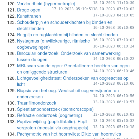
Verziendheid (hypermetropie)
18-10-2023 11:10:30
Droge ogen
17-10-2023 05:10:51
18-10-2023 07:10:02
Kunsttranen
17-10-2023 04:10:05
Schouderpijn en schouderklachten bij blinden en
slechtzienden
16-10-2023 10:10:08
Rugpijn en rugklachten bij blinden en slechtzienden
Nystagmus (onwillekeurige, ritmische
16-10-2023 07:10:02
oogbewegingen)
16-10-2023 06:10:24
Binoculair onderzoek: Onderzoek van samenwerking
tussen de ogen
14-10-2023 06:10:22
MRI-scan van de ogen: Gedetailleerde beelden van ogen
en omliggende structuren
14-10-2023 06:10:46
Lichtgevoeligheidstest: Onderzoeken van oogreacties op
licht
14-10-2023 06:10:06
Biopsie van het oog: Weefsel uit oog verwijderen en
onderzoeken
14-10-2023 06:10:56
Traanfilmonderzoek
13-10-2023 06:10:57
Spleetlamponderzoek (biomicroscopie)
Refractie-onderzoek (oogmeting)
13-10-2023 06:10:03
Pupilverwijding (pupildilatatie): Pupil
13-10-2023 05:10:32
vergroten (meestal via oogdruppels)
13-10-2023 05:10:18
Pachymetrie van het hoornvlies: Dikte van hoornvlies