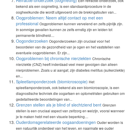
Refractie-onderzoek (oogmeting)
Een refractie-onderzoek, ook
bekend als een oogmeting, is een standaardprocedure in de
oogheelkunde die wordt uitgevoerd om de brekingsfouten van...
Oogproblemen: Neem altijd contact op met een
professional
Oogproblemen kunnen vervelend en zelfs pijnlijk zijn.
In sommige gevallen kunnen ze zelfs ernstig zijn en leiden tot
permanente blindheid....
Oogonderzoeken
Oogonderzoeken zijn cruciaal voor het
beoordelen van de gezondheid van je ogen en het vaststellen van
eventuele oogproblemen. Er zijn...
Oogproblemen bij chronische nierziekten
Chronische
nierziekte (CNZ) heeft inderdaad veel meer gevolgen dan alleen
nierproblemen. Zoals u al aangaf, zijn diabetes mellitus (suikerziekte)
en...
Spleetlamponderzoek (biomicroscopie)
Het
spleetlamponderzoek, ook bekend als een biomicroscopie, is een
diagnostische techniek die oogartsen en optometristen gebruiken om
gedetailleerde beoordelingen van...
Grenzen stellen als je blind of slechtziend bent
Grenzen
stellen is een cruciaal aspect van zelfzorg en welzijn, vooral wanneer
je te maken hebt met een visuele beperking....
Ouderdomsgerelateerde oogaandoeningen
Ouder worden is
een natuurlijk onderdeel van het leven, en naarmate we ouder