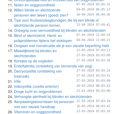
Noten en ooggezondheid
07-05-2024 05:05:31
Willen blinde en slechtziende
04-05-2024 06:05:13
personen wel (weer) (goed) zien?
16-04-2024 06:04:36
Tips voor thuisverpleegkundigen die bij een blinde of
slechtziende persoon komen
15-04-2024 07:04:41
Onbegrip over vermoeidheid bij blinden en slechtzienden
Blind of slechtziend: Hand- en
07-04-2024 12:04:54
polsproblemen tijdens het stoklopen
04-04-2024 12:04:21
Omgaan met menstruatie als je een visuele beperking hebt
Misselijkheid bij blinden en
31-03-2024 07:03:13
slechtzienden
27-03-2024 03:03:09
Korstjes op de oogleden
27-03-2024 03:03:38
Endoftalmitis (ontsteking van binnenste van oog)
Dacryocystitis (ontsteking van
27-03-2024 03:03:14
traanzak)
27-03-2024 03:03:41
Iritis
27-03-2024 03:03:09
Iridocyclitis (uveitis anterior)
26-03-2024 06:03:43
Droge lucht en oogproblemen
23-03-2024 05:03:09
Verhoogde alertheid bij blinden en slechtzienden
Aanpassingsstoornissen bij personen
21-03-2024 07:03:19
met een visuele handicap
16-03-2024 08:03:41
Vitaminen en ooggezondheid
13-03-2024 07:03:10