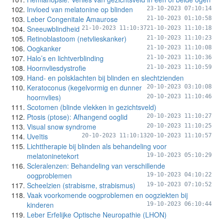
Invloed van melatonine op blinden
23-10-2023 07:10:14
Leber Congenitale Amaurose
21-10-2023 01:10:58
Sneeuwblindheid
21-10-2023 11:10:37
21-10-2023 11:10:18
Retinoblastoom (netvlieskanker)
21-10-2023 11:10:23
Oogkanker
21-10-2023 11:10:08
Halo’s en lichtverblinding
21-10-2023 11:10:36
Hoornvliesdystrofie
21-10-2023 11:10:59
Hand- en polsklachten bij blinden en slechtzienden
Keratoconus (kegelvormig en dunner
20-10-2023 03:10:08
hoornvlies)
20-10-2023 11:10:46
Scotomen (blinde vlekken in gezichtsveld)
Ptosis (ptose): Afhangend ooglid
20-10-2023 11:10:27
Visual snow syndrome
20-10-2023 11:10:25
Uveïtis
20-10-2023 11:10:13
20-10-2023 11:10:57
Lichttherapie bij blinden als behandeling voor
melatoninetekort
19-10-2023 05:10:29
Scleralenzen: Behandeling van verschillende
oogproblemen
19-10-2023 04:10:22
Scheelzien (strabisme, strabismus)
19-10-2023 07:10:52
Vaak voorkomende oogproblemen en oogziekten bij
kinderen
19-10-2023 06:10:44
Leber Erfelijke Optische Neuropathie (LHON)