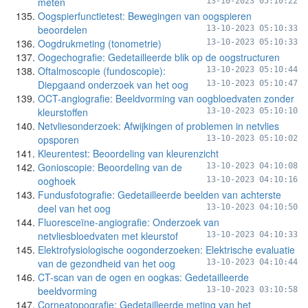
meten
13-10-2023 05:10:22
Oogspierfunctietest: Bewegingen van oogspieren
beoordelen
13-10-2023 05:10:33
Oogdrukmeting (tonometrie)
13-10-2023 05:10:33
Oogechografie: Gedetailleerde blik op de oogstructuren
Oftalmoscopie (fundoscopie):
13-10-2023 05:10:44
Diepgaand onderzoek van het oog
13-10-2023 05:10:47
OCT-angiografie: Beeldvorming van oogbloedvaten zonder
kleurstoffen
13-10-2023 05:10:10
Netvliesonderzoek: Afwijkingen of problemen in netvlies
opsporen
13-10-2023 05:10:02
Kleurentest: Beoordeling van kleurenzicht
Gonioscopie: Beoordeling van de
13-10-2023 04:10:08
ooghoek
13-10-2023 04:10:16
Fundusfotografie: Gedetailleerde beelden van achterste
deel van het oog
13-10-2023 04:10:50
Fluoresceïne-angiografie: Onderzoek van
netvliesbloedvaten met kleurstof
13-10-2023 04:10:33
Elektrofysiologische oogonderzoeken: Elektrische evaluatie
van de gezondheid van het oog
13-10-2023 04:10:44
CT-scan van de ogen en oogkas: Gedetailleerde
beeldvorming
13-10-2023 03:10:58
Corneatopografie: Gedetailleerde meting van het