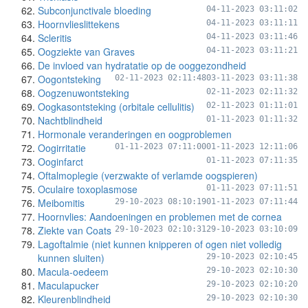
Subconjunctivale bloeding
04-11-2023 03:11:02
Hoornvlieslittekens
04-11-2023 03:11:11
Scleritis
04-11-2023 03:11:46
Oogziekte van Graves
04-11-2023 03:11:21
De invloed van hydratatie op de ooggezondheid
Oogontsteking
02-11-2023 02:11:48
03-11-2023 03:11:38
Oogzenuwontsteking
02-11-2023 02:11:32
Oogkasontsteking (orbitale cellulitis)
02-11-2023 01:11:01
Nachtblindheid
01-11-2023 01:11:32
Hormonale veranderingen en oogproblemen
Oogirritatie
01-11-2023 07:11:00
01-11-2023 12:11:06
Ooginfarct
01-11-2023 07:11:35
Oftalmoplegie (verzwakte of verlamde oogspieren)
Oculaire toxoplasmose
01-11-2023 07:11:51
Meibomitis
29-10-2023 08:10:19
01-11-2023 07:11:44
Hoornvlies: Aandoeningen en problemen met de cornea
Ziekte van Coats
29-10-2023 02:10:31
29-10-2023 03:10:09
Lagoftalmie (niet kunnen knipperen of ogen niet volledig
kunnen sluiten)
29-10-2023 02:10:45
Macula-oedeem
29-10-2023 02:10:30
Maculapucker
29-10-2023 02:10:20
Kleurenblindheid
29-10-2023 02:10:30