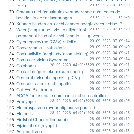
te zijn
29-09-2023 01:09:30
Omgaan met (constante) veranderende en/of bevende
beelden in gezichtsvermogen
29-09-2023 11:09:46
Kunnen blinden en slechtzienden hoogtevrees hebben?
Weer (iets) kunnen zien na tijdelijk of
29-09-2023 07:09:20
permanent blind of slechtziend te zijn geweest
Cytomegalovirus (CMV) retinitis
29-09-2023 07:09:14
Convergentie-insufficiëntie
28-09-2023 04:09:49
Conjunctivitis (oogbindvliesontsteking)
28-09-2023 04:09:41
Computer Vision Syndrome
28-09-2023 04:09:14
Coloboom
28-09-2023 04:09:55
28-09-2023 04:09:01
Chalazion (gerstekorrel aan ooglid)
28-09-2023 04:09:25
Cerebrale Visuele Inperking (CVI)
28-09-2023 04:09:04
Centrale sereuze retinopathie
28-09-2023 04:09:08
Cat Eye Syndroom
28-09-2023 04:09:30
ADOA (autosomale dominante optische atrofie)
Bradyopsie
28-09-2023 04:09:00
28-09-2023 04:09:50
Blefarospasme (overmatig oogknipperen)
Blefaritis
28-09-2023 04:09:49
28-09-2023 04:09:28
Birdshot Chorioretinopathie
28-09-2023 04:09:19
Bijziendheid (myopie)
28-09-2023 04:09:46
Astigmatisme
28-09-2023 04:09:18