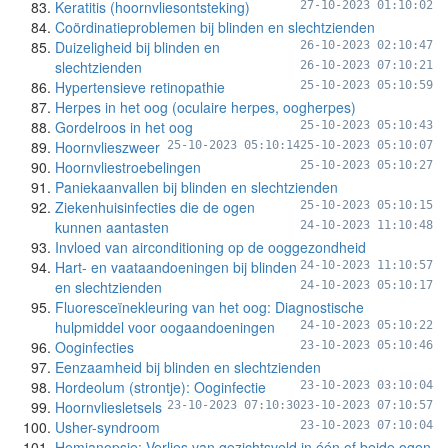
Keratitis (hoornvliesontsteking)
27-10-2023 01:10:02
Coördinatieproblemen bij blinden en slechtzienden
Duizeligheid bij blinden en
26-10-2023 02:10:47
slechtzienden
26-10-2023 07:10:21
Hypertensieve retinopathie
25-10-2023 05:10:59
Herpes in het oog (oculaire herpes, oogherpes)
Gordelroos in het oog
25-10-2023 05:10:43
Hoornvlieszweer
25-10-2023 05:10:14
25-10-2023 05:10:07
Hoornvliestroebelingen
25-10-2023 05:10:27
Paniekaanvallen bij blinden en slechtzienden
Ziekenhuisinfecties die de ogen
25-10-2023 05:10:15
kunnen aantasten
24-10-2023 11:10:48
Invloed van airconditioning op de ooggezondheid
Hart- en vaataandoeningen bij blinden
24-10-2023 11:10:57
en slechtzienden
24-10-2023 05:10:17
Fluoresceïnekleuring van het oog: Diagnostische
hulpmiddel voor oogaandoeningen
24-10-2023 05:10:22
Ooginfecties
23-10-2023 05:10:46
Eenzaamheid bij blinden en slechtzienden
Hordeolum (strontje): Ooginfectie
23-10-2023 03:10:04
Hoornvliesletsels
23-10-2023 07:10:30
23-10-2023 07:10:57
Usher-syndroom
23-10-2023 07:10:04
Hemianopsie: Verlies van gezichtsveld in één of beide ogen