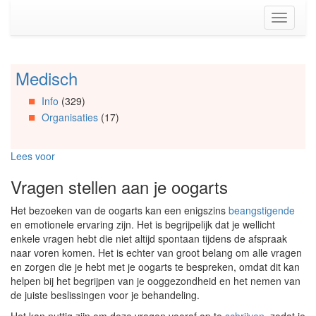
Spring
Toggle
naar
navigati
de
inhoud
(Accesskey
Medisch
Spring
1)
naar
Spring
Info
(329)
Artikels
naar
Organisaties
(17)
Spring
de
naar
primaire
Info
zijbalk
Lees voor
Spring
(Accesskey
naar
2)
Vragen stellen aan je oogarts
Organisaties
Spring
Het bezoeken van de oogarts kan een enigszins
beangstigende
naar
en emotionele ervaring zijn. Het is begrijpelijk dat je wellicht
Social
enkele vragen hebt die niet altijd spontaan tijdens de afspraak
media
naar voren komen. Het is echter van groot belang om alle vragen
en zorgen die je hebt met je oogarts te bespreken, omdat dit kan
helpen bij het begrijpen van je ooggezondheid en het nemen van
de juiste beslissingen voor je behandeling.