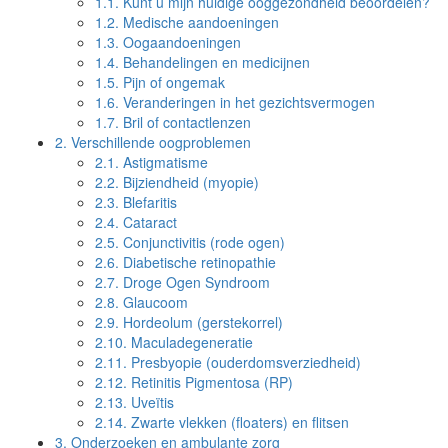
1.1.
Kunt u mijn huidige ooggezondheid beoordelen?
1.2.
Medische aandoeningen
1.3.
Oogaandoeningen
1.4.
Behandelingen en medicijnen
1.5.
Pijn of ongemak
1.6.
Veranderingen in het gezichtsvermogen
1.7.
Bril of contactlenzen
2.
Verschillende oogproblemen
2.1.
Astigmatisme
2.2.
Bijziendheid (myopie)
2.3.
Blefaritis
2.4.
Cataract
2.5.
Conjunctivitis (rode ogen)
2.6.
Diabetische retinopathie
2.7.
Droge Ogen Syndroom
2.8.
Glaucoom
2.9.
Hordeolum (gerstekorrel)
2.10.
Maculadegeneratie
2.11.
Presbyopie (ouderdomsverziedheid)
2.12.
Retinitis Pigmentosa (RP)
2.13.
Uveïtis
2.14.
Zwarte vlekken (floaters) en flitsen
3.
Onderzoeken en ambulante zorg