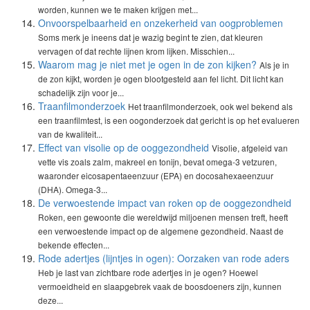
worden, kunnen we te maken krijgen met...
Onvoorspelbaarheid en onzekerheid van oogproblemen
Soms merk je ineens dat je wazig begint te zien, dat kleuren
vervagen of dat rechte lijnen krom lijken. Misschien...
Waarom mag je niet met je ogen in de zon kijken?
Als je in
de zon kijkt, worden je ogen blootgesteld aan fel licht. Dit licht kan
schadelijk zijn voor je...
Traanfilmonderzoek
Het traanfilmonderzoek, ook wel bekend als
een traanfilmtest, is een oogonderzoek dat gericht is op het evalueren
van de kwaliteit...
Effect van visolie op de ooggezondheid
Visolie, afgeleid van
vette vis zoals zalm, makreel en tonijn, bevat omega-3 vetzuren,
waaronder eicosapentaeenzuur (EPA) en docosahexaeenzuur
(DHA). Omega-3...
De verwoestende impact van roken op de ooggezondheid
Roken, een gewoonte die wereldwijd miljoenen mensen treft, heeft
een verwoestende impact op de algemene gezondheid. Naast de
bekende effecten...
Rode adertjes (lijntjes in ogen): Oorzaken van rode aders
Heb je last van zichtbare rode adertjes in je ogen? Hoewel
vermoeidheid en slaapgebrek vaak de boosdoeners zijn, kunnen
deze...