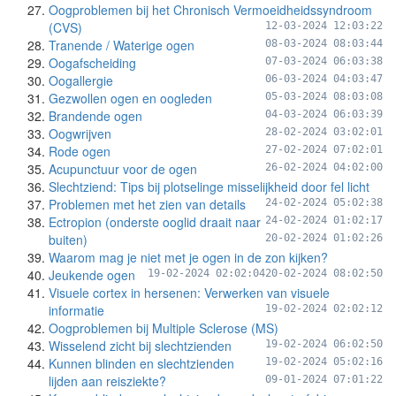
Oogproblemen bij het Chronisch Vermoeidheidssyndroom
(CVS)
12-03-2024 12:03:22
Tranende / Waterige ogen
08-03-2024 08:03:44
Oogafscheiding
07-03-2024 06:03:38
Oogallergie
06-03-2024 04:03:47
Gezwollen ogen en oogleden
05-03-2024 08:03:08
Brandende ogen
04-03-2024 06:03:39
Oogwrijven
28-02-2024 03:02:01
Rode ogen
27-02-2024 07:02:01
Acupunctuur voor de ogen
26-02-2024 04:02:00
Slechtziend: Tips bij plotselinge misselijkheid door fel licht
Problemen met het zien van details
24-02-2024 05:02:38
Ectropion (onderste ooglid draait naar
24-02-2024 01:02:17
buiten)
20-02-2024 01:02:26
Waarom mag je niet met je ogen in de zon kijken?
Jeukende ogen
19-02-2024 02:02:04
20-02-2024 08:02:50
Visuele cortex in hersenen: Verwerken van visuele
informatie
19-02-2024 02:02:12
Oogproblemen bij Multiple Sclerose (MS)
Wisselend zicht bij slechtzienden
19-02-2024 06:02:50
Kunnen blinden en slechtzienden
19-02-2024 05:02:16
lijden aan reisziekte?
09-01-2024 07:01:22