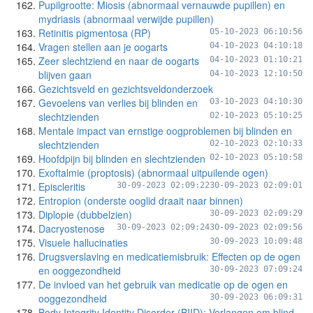
Pupilgrootte: Miosis (abnormaal vernauwde pupillen) en
mydriasis (abnormaal verwijde pupillen)
Retinitis pigmentosa (RP)
05-10-2023 06:10:56
Vragen stellen aan je oogarts
04-10-2023 04:10:18
Zeer slechtziend en naar de oogarts
04-10-2023 01:10:21
blijven gaan
04-10-2023 12:10:50
Gezichtsveld en gezichtsveldonderzoek
Gevoelens van verlies bij blinden en
03-10-2023 04:10:30
slechtzienden
02-10-2023 05:10:25
Mentale impact van ernstige oogproblemen bij blinden en
slechtzienden
02-10-2023 02:10:33
Hoofdpijn bij blinden en slechtzienden
02-10-2023 05:10:58
Exoftalmie (proptosis) (abnormaal uitpuilende ogen)
Episcleritis
30-09-2023 02:09:22
30-09-2023 02:09:01
Entropion (onderste ooglid draait naar binnen)
Diplopie (dubbelzien)
30-09-2023 02:09:29
Dacryostenose
30-09-2023 02:09:24
30-09-2023 02:09:56
Visuele hallucinaties
30-09-2023 10:09:48
Drugsverslaving en medicatiemisbruik: Effecten op de ogen
en ooggezondheid
30-09-2023 07:09:24
De invloed van het gebruik van medicatie op de ogen en
ooggezondheid
30-09-2023 06:09:31
Body Integrity Identity Disorder (BIID): Verlangen om blind