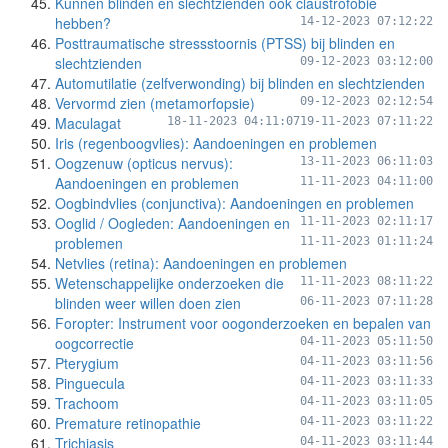
Kunnen blinden en slechtzienden ook claustrofobie
hebben?
14-12-2023 07:12:22
Posttraumatische stressstoornis (PTSS) bij blinden en
slechtzienden
09-12-2023 03:12:00
Automutilatie (zelfverwonding) bij blinden en slechtzienden
Vervormd zien (metamorfopsie)
09-12-2023 02:12:54
Maculagat
18-11-2023 04:11:07
19-11-2023 07:11:22
Iris (regenboogvlies): Aandoeningen en problemen
Oogzenuw (opticus nervus):
13-11-2023 06:11:03
Aandoeningen en problemen
11-11-2023 04:11:00
Oogbindvlies (conjunctiva): Aandoeningen en problemen
Ooglid / Oogleden: Aandoeningen en
11-11-2023 02:11:17
problemen
11-11-2023 01:11:24
Netvlies (retina): Aandoeningen en problemen
Wetenschappelijke onderzoeken die
11-11-2023 08:11:22
blinden weer willen doen zien
06-11-2023 07:11:28
Foropter: Instrument voor oogonderzoeken en bepalen van
oogcorrectie
04-11-2023 05:11:50
Pterygium
04-11-2023 03:11:56
Pinguecula
04-11-2023 03:11:33
Trachoom
04-11-2023 03:11:05
Premature retinopathie
04-11-2023 03:11:22
Trichiasis
04-11-2023 03:11:44