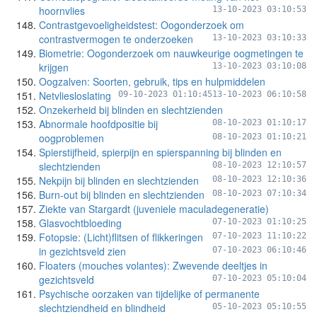
hoornvlies
13-10-2023 03:10:53
Contrastgevoeligheidstest: Oogonderzoek om
contrastvermogen te onderzoeken
13-10-2023 03:10:33
Biometrie: Oogonderzoek om nauwkeurige oogmetingen te
krijgen
13-10-2023 03:10:08
Oogzalven: Soorten, gebruik, tips en hulpmiddelen
Netvliesloslating
09-10-2023 01:10:45
13-10-2023 06:10:58
Onzekerheid bij blinden en slechtzienden
Abnormale hoofdpositie bij
08-10-2023 01:10:17
oogproblemen
08-10-2023 01:10:21
Spierstijfheid, spierpijn en spierspanning bij blinden en
slechtzienden
08-10-2023 12:10:57
Nekpijn bij blinden en slechtzienden
08-10-2023 12:10:36
Burn-out bij blinden en slechtzienden
08-10-2023 07:10:34
Ziekte van Stargardt (juveniele maculadegeneratie)
Glasvochtbloeding
07-10-2023 01:10:25
Fotopsie: (Licht)flitsen of flikkeringen
07-10-2023 11:10:22
in gezichtsveld zien
07-10-2023 06:10:46
Floaters (mouches volantes): Zwevende deeltjes in
gezichtsveld
07-10-2023 05:10:04
Psychische oorzaken van tijdelijke of permanente
slechtziendheid en blindheid
05-10-2023 05:10:55