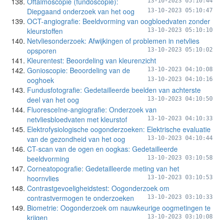
Oftalmoscopie (fundoscopie):
13-10-2023 05:10:44
Diepgaand onderzoek van het oog
13-10-2023 05:10:47
OCT-angiografie: Beeldvorming van oogbloedvaten zonder
kleurstoffen
13-10-2023 05:10:10
Netvliesonderzoek: Afwijkingen of problemen in netvlies
opsporen
13-10-2023 05:10:02
Kleurentest: Beoordeling van kleurenzicht
Gonioscopie: Beoordeling van de
13-10-2023 04:10:08
ooghoek
13-10-2023 04:10:16
Fundusfotografie: Gedetailleerde beelden van achterste
deel van het oog
13-10-2023 04:10:50
Fluoresceïne-angiografie: Onderzoek van
netvliesbloedvaten met kleurstof
13-10-2023 04:10:33
Elektrofysiologische oogonderzoeken: Elektrische evaluatie
van de gezondheid van het oog
13-10-2023 04:10:44
CT-scan van de ogen en oogkas: Gedetailleerde
beeldvorming
13-10-2023 03:10:58
Corneatopografie: Gedetailleerde meting van het
hoornvlies
13-10-2023 03:10:53
Contrastgevoeligheidstest: Oogonderzoek om
contrastvermogen te onderzoeken
13-10-2023 03:10:33
Biometrie: Oogonderzoek om nauwkeurige oogmetingen te
krijgen
13-10-2023 03:10:08