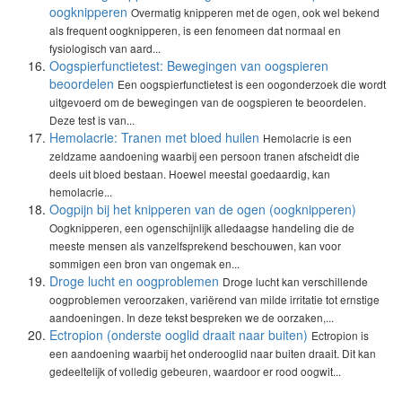
oogknipperen
Overmatig knipperen met de ogen, ook wel bekend
als frequent oogknipperen, is een fenomeen dat normaal en
fysiologisch van aard...
Oogspierfunctietest: Bewegingen van oogspieren
beoordelen
Een oogspierfunctietest is een oogonderzoek die wordt
uitgevoerd om de bewegingen van de oogspieren te beoordelen.
Deze test is van...
Hemolacrie: Tranen met bloed huilen
Hemolacrie is een
zeldzame aandoening waarbij een persoon tranen afscheidt die
deels uit bloed bestaan. Hoewel meestal goedaardig, kan
hemolacrie...
Oogpijn bij het knipperen van de ogen (oogknipperen)
Oogknipperen, een ogenschijnlijk alledaagse handeling die de
meeste mensen als vanzelfsprekend beschouwen, kan voor
sommigen een bron van ongemak en...
Droge lucht en oogproblemen
Droge lucht kan verschillende
oogproblemen veroorzaken, variërend van milde irritatie tot ernstige
aandoeningen. In deze tekst bespreken we de oorzaken,...
Ectropion (onderste ooglid draait naar buiten)
Ectropion is
een aandoening waarbij het onderooglid naar buiten draait. Dit kan
gedeeltelijk of volledig gebeuren, waardoor er rood oogwit...