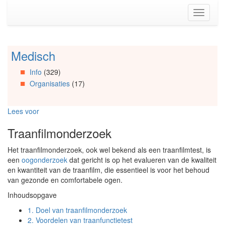
Spring
Toggle
naar
navigati
de
inhoud
(Accesskey
Medisch
Spring
1)
naar
Spring
Info
(329)
Artikels
naar
Organisaties
(17)
Spring
de
naar
primaire
Info
zijbalk
Lees voor
Spring
(Accesskey
naar
2)
Traanfilmonderzoek
Organisaties
Spring
Het traanfilmonderzoek, ook wel bekend als een traanfilmtest, is
naar
een
oogonderzoek
dat gericht is op het evalueren van de kwaliteit
Social
en kwantiteit van de traanfilm, die essentieel is voor het behoud
media
van gezonde en comfortabele ogen.
Inhoudsopgave
1.
Doel van traanfilmonderzoek
2.
Voordelen van traanfunctietest