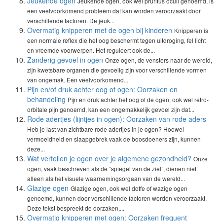
Jeukende ogen
Jeukende ogen, ook wel pruritus oculi genoemd, is
een veelvoorkomend probleem dat kan worden veroorzaakt door
verschillende factoren. De jeuk...
Overmatig knipperen met de ogen bij kinderen
Knipperen is
een normale reflex die het oog beschermt tegen uitdroging, fel licht
en vreemde voorwerpen. Het reguleert ook de...
Zanderig gevoel in ogen
Onze ogen, de vensters naar de wereld,
zijn kwetsbare organen die gevoelig zijn voor verschillende vormen
van ongemak. Een veelvoorkomend...
Pijn en/of druk achter oog of ogen: Oorzaken en
behandeling
Pijn en druk achter het oog of de ogen, ook wel retro-
orbitale pijn genoemd, kan een ongemakkelijk gevoel zijn dat...
Rode adertjes (lijntjes in ogen): Oorzaken van rode aders
Heb je last van zichtbare rode adertjes in je ogen? Hoewel
vermoeidheid en slaapgebrek vaak de boosdoeners zijn, kunnen
deze...
Wat vertellen je ogen over je algemene gezondheid?
Onze
ogen, vaak beschreven als de “spiegel van de ziel”, dienen niet
alleen als het visuele waarnemingsorgaan van de wereld...
Glazige ogen
Glazige ogen, ook wel doffe of wazige ogen
genoemd, kunnen door verschillende factoren worden veroorzaakt.
Deze tekst bespreekt de oorzaken,...
Overmatig knipperen met ogen: Oorzaken frequent