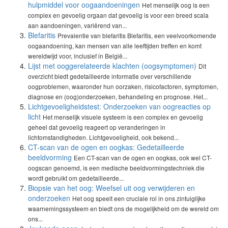
hulpmiddel voor oogaandoeningen
Het menselijk oog is een
complex en gevoelig orgaan dat gevoelig is voor een breed scala
aan aandoeningen, variërend van...
Blefaritis
Prevalentie van blefaritis Blefaritis, een veelvoorkomende
oogaandoening, kan mensen van alle leeftijden treffen en komt
wereldwijd voor, inclusief in België...
Lijst met ooggerelateerde klachten (oogsymptomen)
Dit
overzicht biedt gedetailleerde informatie over verschillende
oogproblemen, waaronder hun oorzaken, risicofactoren, symptomen,
diagnose en (oog)onderzoeken, behandeling en prognose. Het...
Lichtgevoeligheidstest: Onderzoeken van oogreacties op
licht
Het menselijk visuele systeem is een complex en gevoelig
geheel dat gevoelig reageert op veranderingen in
lichtomstandigheden. Lichtgevoeligheid, ook bekend...
CT-scan van de ogen en oogkas: Gedetailleerde
beeldvorming
Een CT-scan van de ogen en oogkas, ook wel CT-
oogscan genoemd, is een medische beeldvormingstechniek die
wordt gebruikt om gedetailleerde...
Biopsie van het oog: Weefsel uit oog verwijderen en
onderzoeken
Het oog speelt een cruciale rol in ons zintuiglijke
waarnemingssysteem en biedt ons de mogelijkheid om de wereld om
ons...