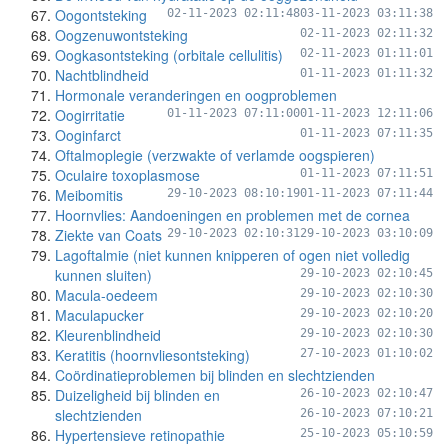
Oogontsteking
02-11-2023 02:11:48
03-11-2023 03:11:38
Oogzenuwontsteking
02-11-2023 02:11:32
Oogkasontsteking (orbitale cellulitis)
02-11-2023 01:11:01
Nachtblindheid
01-11-2023 01:11:32
Hormonale veranderingen en oogproblemen
Oogirritatie
01-11-2023 07:11:00
01-11-2023 12:11:06
Ooginfarct
01-11-2023 07:11:35
Oftalmoplegie (verzwakte of verlamde oogspieren)
Oculaire toxoplasmose
01-11-2023 07:11:51
Meibomitis
29-10-2023 08:10:19
01-11-2023 07:11:44
Hoornvlies: Aandoeningen en problemen met de cornea
Ziekte van Coats
29-10-2023 02:10:31
29-10-2023 03:10:09
Lagoftalmie (niet kunnen knipperen of ogen niet volledig
kunnen sluiten)
29-10-2023 02:10:45
Macula-oedeem
29-10-2023 02:10:30
Maculapucker
29-10-2023 02:10:20
Kleurenblindheid
29-10-2023 02:10:30
Keratitis (hoornvliesontsteking)
27-10-2023 01:10:02
Coördinatieproblemen bij blinden en slechtzienden
Duizeligheid bij blinden en
26-10-2023 02:10:47
slechtzienden
26-10-2023 07:10:21
Hypertensieve retinopathie
25-10-2023 05:10:59