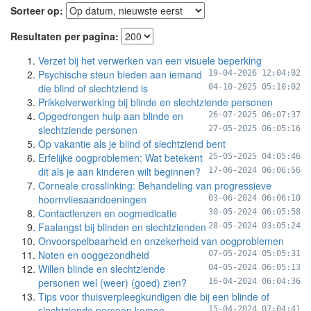
Sorteer op:
Resultaten per pagina:
Verzet bij het verwerken van een visuele beperking
Psychische steun bieden aan iemand
19-04-2026 12:04:02
die blind of slechtziend is
04-10-2025 05:10:02
Prikkelverwerking bij blinde en slechtziende personen
Opgedrongen hulp aan blinde en
26-07-2025 06:07:37
slechtziende personen
27-05-2025 06:05:16
Op vakantie als je blind of slechtziend bent
Erfelijke oogproblemen: Wat betekent
25-05-2025 04:05:46
dit als je aan kinderen wilt beginnen?
17-06-2024 06:06:56
Corneale crosslinking: Behandeling van progressieve
hoornvliesaandoeningen
03-06-2024 06:06:10
Contactlenzen en oogmedicatie
30-05-2024 06:05:58
Faalangst bij blinden en slechtzienden
28-05-2024 03:05:24
Onvoorspelbaarheid en onzekerheid van oogproblemen
Noten en ooggezondheid
07-05-2024 05:05:31
Willen blinde en slechtziende
04-05-2024 06:05:13
personen wel (weer) (goed) zien?
16-04-2024 06:04:36
Tips voor thuisverpleegkundigen die bij een blinde of
slechtziende persoon komen
15-04-2024 07:04:41