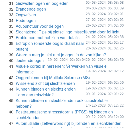
Gezwollen ogen en oogleden
05-03-2024 08:03:08
Brandende ogen
04-03-2024 06:03:39
Oogwrijven
28-02-2024 03:02:01
Rode ogen
27-02-2024 07:02:01
Acupunctuur voor de ogen
26-02-2024 04:02:00
Slechtziend: Tips bij plotselinge misselijkheid door fel licht
Problemen met het zien van details
24-02-2024 05:02:38
Ectropion (onderste ooglid draait naar
24-02-2024 01:02:17
buiten)
20-02-2024 01:02:26
Waarom mag je niet met je ogen in de zon kijken?
Jeukende ogen
19-02-2024 02:02:04
20-02-2024 08:02:50
Visuele cortex in hersenen: Verwerken van visuele
informatie
19-02-2024 02:02:12
Oogproblemen bij Multiple Sclerose (MS)
Wisselend zicht bij slechtzienden
19-02-2024 06:02:50
Kunnen blinden en slechtzienden
19-02-2024 05:02:16
lijden aan reisziekte?
09-01-2024 07:01:22
Kunnen blinden en slechtzienden ook claustrofobie
hebben?
14-12-2023 07:12:22
Posttraumatische stressstoornis (PTSS) bij blinden en
slechtzienden
09-12-2023 03:12:00
Automutilatie (zelfverwonding) bij blinden en slechtzienden