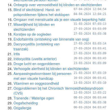
Onbegrip over vermoeidheid bij blinden en slechtzienden
Blind of slechtziend: Hand- en
07-04-2024 12:04:54
polsproblemen tijdens het stoklopen
04-04-2024 12:04:21
Omgaan met menstruatie als je een visuele beperking hebt
Misselijkheid bij blinden en
31-03-2024 07:03:13
slechtzienden
27-03-2024 03:03:09
Korstjes op de oogleden
27-03-2024 03:03:38
Endoftalmitis (ontsteking van binnenste van oog)
Dacryocystitis (ontsteking van
27-03-2024 03:03:14
traanzak)
27-03-2024 03:03:41
Iritis
27-03-2024 03:03:09
Iridocyclitis (uveitis anterior)
26-03-2024 06:03:43
Droge lucht en oogproblemen
23-03-2024 05:03:09
Verhoogde alertheid bij blinden en slechtzienden
Aanpassingsstoornissen bij personen
21-03-2024 07:03:19
met een visuele handicap
16-03-2024 08:03:41
Vitaminen en ooggezondheid
13-03-2024 07:03:10
Oogproblemen bij het Chronisch Vermoeidheidssyndroom
(CVS)
12-03-2024 12:03:22
Tranende / Waterige ogen
08-03-2024 08:03:44
Oogafscheiding
07-03-2024 06:03:38
Oogallergie
06-03-2024 04:03:47