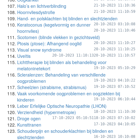
Halo’s en lichtverblinding
21-10-2023 11:10:36
Hoornvliesdystrofie
21-10-2023 11:10:59
Hand- en polsklachten bij blinden en slechtzienden
Keratoconus (kegelvormig en dunner
20-10-2023 03:10:08
hoornvlies)
20-10-2023 11:10:46
Scotomen (blinde vlekken in gezichtsveld)
Ptosis (ptose): Afhangend ooglid
20-10-2023 11:10:27
Visual snow syndrome
20-10-2023 11:10:25
Uveïtis
20-10-2023 11:10:13
20-10-2023 11:10:57
Lichttherapie bij blinden als behandeling voor
melatoninetekort
19-10-2023 05:10:29
Scleralenzen: Behandeling van verschillende
oogproblemen
19-10-2023 04:10:22
Scheelzien (strabisme, strabismus)
19-10-2023 07:10:52
Vaak voorkomende oogproblemen en oogziekten bij
kinderen
19-10-2023 06:10:44
Leber Erfelijke Optische Neuropathie (LHON)
Verziendheid (hypermetropie)
18-10-2023 11:10:30
Droge ogen
17-10-2023 05:10:51
18-10-2023 07:10:02
Kunsttranen
17-10-2023 04:10:05
Schouderpijn en schouderklachten bij blinden en
slechtzienden
16-10-2023 10:10:08