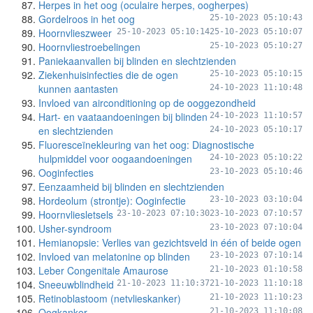
Herpes in het oog (oculaire herpes, oogherpes)
Gordelroos in het oog
25-10-2023 05:10:43
Hoornvlieszweer
25-10-2023 05:10:14
25-10-2023 05:10:07
Hoornvliestroebelingen
25-10-2023 05:10:27
Paniekaanvallen bij blinden en slechtzienden
Ziekenhuisinfecties die de ogen
25-10-2023 05:10:15
kunnen aantasten
24-10-2023 11:10:48
Invloed van airconditioning op de ooggezondheid
Hart- en vaataandoeningen bij blinden
24-10-2023 11:10:57
en slechtzienden
24-10-2023 05:10:17
Fluoresceïnekleuring van het oog: Diagnostische
hulpmiddel voor oogaandoeningen
24-10-2023 05:10:22
Ooginfecties
23-10-2023 05:10:46
Eenzaamheid bij blinden en slechtzienden
Hordeolum (strontje): Ooginfectie
23-10-2023 03:10:04
Hoornvliesletsels
23-10-2023 07:10:30
23-10-2023 07:10:57
Usher-syndroom
23-10-2023 07:10:04
Hemianopsie: Verlies van gezichtsveld in één of beide ogen
Invloed van melatonine op blinden
23-10-2023 07:10:14
Leber Congenitale Amaurose
21-10-2023 01:10:58
Sneeuwblindheid
21-10-2023 11:10:37
21-10-2023 11:10:18
Retinoblastoom (netvlieskanker)
21-10-2023 11:10:23
Oogkanker
21-10-2023 11:10:08