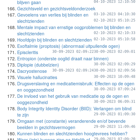
blijven gaan
04-10-2023 12:10:50
Gezichtsveld en gezichtsveldonderzoek
Gevoelens van verlies bij blinden en
03-10-2023 04:10:30
slechtzienden
02-10-2023 05:10:25
Mentale impact van ernstige oogproblemen bij blinden en
slechtzienden
02-10-2023 02:10:33
Hoofdpijn bij blinden en slechtzienden
02-10-2023 05:10:58
Exoftalmie (proptosis) (abnormaal uitpuilende ogen)
Episcleritis
30-09-2023 02:09:22
30-09-2023 02:09:01
Entropion (onderste ooglid draait naar binnen)
Diplopie (dubbelzien)
30-09-2023 02:09:29
Dacryostenose
30-09-2023 02:09:24
30-09-2023 02:09:56
Visuele hallucinaties
30-09-2023 10:09:48
Drugsverslaving en medicatiemisbruik: Effecten op de ogen
en ooggezondheid
30-09-2023 07:09:24
De invloed van het gebruik van medicatie op de ogen en
ooggezondheid
30-09-2023 06:09:31
Body Integrity Identity Disorder (BIID): Verlangen om blind
te zijn
29-09-2023 01:09:30
Omgaan met (constante) veranderende en/of bevende
beelden in gezichtsvermogen
29-09-2023 11:09:46
Kunnen blinden en slechtzienden hoogtevrees hebben?
Weer (iets) kunnen zien na tijdelijk of
29-09-2023 07:09:20