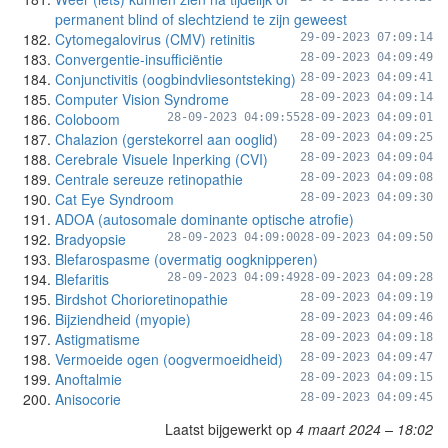
permanent blind of slechtziend te zijn geweest
Cytomegalovirus (CMV) retinitis
29-09-2023 07:09:14
Convergentie-insufficiëntie
28-09-2023 04:09:49
Conjunctivitis (oogbindvliesontsteking)
28-09-2023 04:09:41
Computer Vision Syndrome
28-09-2023 04:09:14
Coloboom
28-09-2023 04:09:55
28-09-2023 04:09:01
Chalazion (gerstekorrel aan ooglid)
28-09-2023 04:09:25
Cerebrale Visuele Inperking (CVI)
28-09-2023 04:09:04
Centrale sereuze retinopathie
28-09-2023 04:09:08
Cat Eye Syndroom
28-09-2023 04:09:30
ADOA (autosomale dominante optische atrofie)
Bradyopsie
28-09-2023 04:09:00
28-09-2023 04:09:50
Blefarospasme (overmatig oogknipperen)
Blefaritis
28-09-2023 04:09:49
28-09-2023 04:09:28
Birdshot Chorioretinopathie
28-09-2023 04:09:19
Bijziendheid (myopie)
28-09-2023 04:09:46
Astigmatisme
28-09-2023 04:09:18
Vermoeide ogen (oogvermoeidheid)
28-09-2023 04:09:47
Anoftalmie
28-09-2023 04:09:15
Anisocorie
28-09-2023 04:09:45
Laatst bijgewerkt op
4 maart 2024 – 18:02