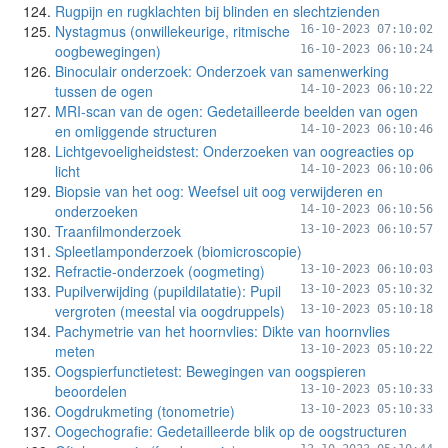
Rugpijn en rugklachten bij blinden en slechtzienden
Nystagmus (onwillekeurige, ritmische
16-10-2023 07:10:02
oogbewegingen)
16-10-2023 06:10:24
Binoculair onderzoek: Onderzoek van samenwerking
tussen de ogen
14-10-2023 06:10:22
MRI-scan van de ogen: Gedetailleerde beelden van ogen
en omliggende structuren
14-10-2023 06:10:46
Lichtgevoeligheidstest: Onderzoeken van oogreacties op
licht
14-10-2023 06:10:06
Biopsie van het oog: Weefsel uit oog verwijderen en
onderzoeken
14-10-2023 06:10:56
Traanfilmonderzoek
13-10-2023 06:10:57
Spleetlamponderzoek (biomicroscopie)
Refractie-onderzoek (oogmeting)
13-10-2023 06:10:03
Pupilverwijding (pupildilatatie): Pupil
13-10-2023 05:10:32
vergroten (meestal via oogdruppels)
13-10-2023 05:10:18
Pachymetrie van het hoornvlies: Dikte van hoornvlies
meten
13-10-2023 05:10:22
Oogspierfunctietest: Bewegingen van oogspieren
beoordelen
13-10-2023 05:10:33
Oogdrukmeting (tonometrie)
13-10-2023 05:10:33
Oogechografie: Gedetailleerde blik op de oogstructuren