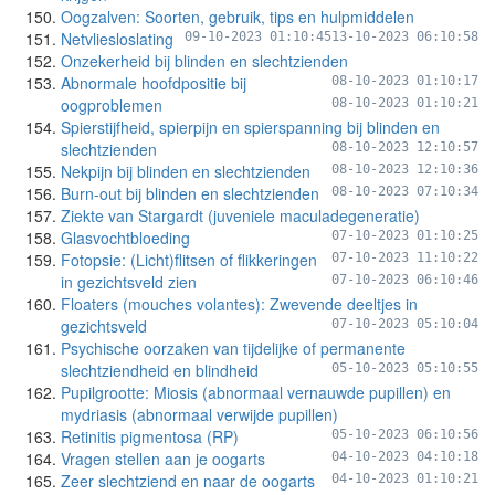
Oogzalven: Soorten, gebruik, tips en hulpmiddelen
Netvliesloslating
09-10-2023 01:10:45
13-10-2023 06:10:58
Onzekerheid bij blinden en slechtzienden
Abnormale hoofdpositie bij
08-10-2023 01:10:17
oogproblemen
08-10-2023 01:10:21
Spierstijfheid, spierpijn en spierspanning bij blinden en
slechtzienden
08-10-2023 12:10:57
Nekpijn bij blinden en slechtzienden
08-10-2023 12:10:36
Burn-out bij blinden en slechtzienden
08-10-2023 07:10:34
Ziekte van Stargardt (juveniele maculadegeneratie)
Glasvochtbloeding
07-10-2023 01:10:25
Fotopsie: (Licht)flitsen of flikkeringen
07-10-2023 11:10:22
in gezichtsveld zien
07-10-2023 06:10:46
Floaters (mouches volantes): Zwevende deeltjes in
gezichtsveld
07-10-2023 05:10:04
Psychische oorzaken van tijdelijke of permanente
slechtziendheid en blindheid
05-10-2023 05:10:55
Pupilgrootte: Miosis (abnormaal vernauwde pupillen) en
mydriasis (abnormaal verwijde pupillen)
Retinitis pigmentosa (RP)
05-10-2023 06:10:56
Vragen stellen aan je oogarts
04-10-2023 04:10:18
Zeer slechtziend en naar de oogarts
04-10-2023 01:10:21