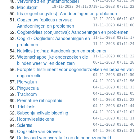
Vervormd zien (metamorfopsie)
09-12-2023 02:12:54
Maculagat
18-11-2023 04:11:07
19-11-2023 07:11:22
Iris (regenboogvlies): Aandoeningen en problemen
Oogzenuw (opticus nervus):
13-11-2023 06:11:03
Aandoeningen en problemen
11-11-2023 04:11:00
Oogbindvlies (conjunctiva): Aandoeningen en problemen
Ooglid / Oogleden: Aandoeningen en
11-11-2023 02:11:17
problemen
11-11-2023 01:11:24
Netvlies (retina): Aandoeningen en problemen
Wetenschappelijke onderzoeken die
11-11-2023 08:11:22
blinden weer willen doen zien
06-11-2023 07:11:28
Foropter: Instrument voor oogonderzoeken en bepalen van
oogcorrectie
04-11-2023 05:11:50
Pterygium
04-11-2023 03:11:56
Pinguecula
04-11-2023 03:11:33
Trachoom
04-11-2023 03:11:05
Premature retinopathie
04-11-2023 03:11:22
Trichiasis
04-11-2023 03:11:44
Subconjunctivale bloeding
04-11-2023 03:11:02
Hoornvlieslittekens
04-11-2023 03:11:11
Scleritis
04-11-2023 03:11:46
Oogziekte van Graves
04-11-2023 03:11:21
De invloed van hydratatie op de ooggezondheid