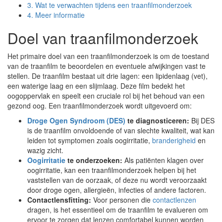
3.
Wat te verwachten tijdens een traanfilmonderzoek
4.
Meer informatie
Doel van traanfilmonderzoek
Het primaire doel van een traanfilmonderzoek is om de toestand
van de traanfilm te beoordelen en eventuele afwijkingen vast te
stellen. De traanfilm bestaat uit drie lagen: een lipidenlaag (vet),
een waterige laag en een slijmlaag. Deze film bedekt het
oogoppervlak en speelt een cruciale rol bij het behoud van een
gezond oog. Een traanfilmonderzoek wordt uitgevoerd om:
Droge Ogen Syndroom (DES)
te diagnosticeren:
Bij DES
is de traanfilm onvoldoende of van slechte kwaliteit, wat kan
leiden tot symptomen zoals oogirritatie,
branderigheid
en
wazig zicht.
Oogirritatie
te onderzoeken:
Als patiënten klagen over
oogirritatie, kan een traanfilmonderzoek helpen bij het
vaststellen van de oorzaak, of deze nu wordt veroorzaakt
door droge ogen, allergieën, infecties of andere factoren.
Contactlensfitting:
Voor personen die
contactlenzen
dragen, is het essentieel om de traanfilm te evalueren om
ervoor te zorgen dat lenzen comfortabel kunnen worden