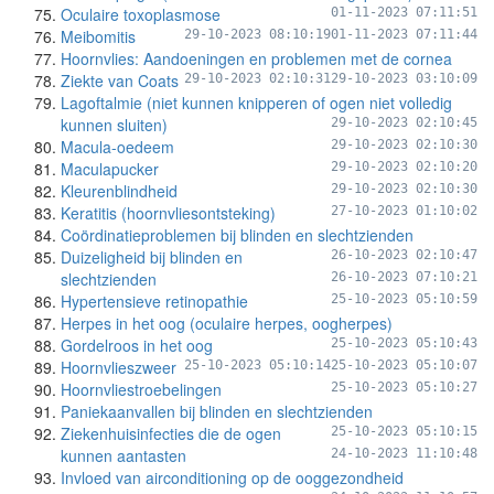
Oculaire toxoplasmose
01-11-2023 07:11:51
Meibomitis
29-10-2023 08:10:19
01-11-2023 07:11:44
Hoornvlies: Aandoeningen en problemen met de cornea
Ziekte van Coats
29-10-2023 02:10:31
29-10-2023 03:10:09
Lagoftalmie (niet kunnen knipperen of ogen niet volledig
kunnen sluiten)
29-10-2023 02:10:45
Macula-oedeem
29-10-2023 02:10:30
Maculapucker
29-10-2023 02:10:20
Kleurenblindheid
29-10-2023 02:10:30
Keratitis (hoornvliesontsteking)
27-10-2023 01:10:02
Coördinatieproblemen bij blinden en slechtzienden
Duizeligheid bij blinden en
26-10-2023 02:10:47
slechtzienden
26-10-2023 07:10:21
Hypertensieve retinopathie
25-10-2023 05:10:59
Herpes in het oog (oculaire herpes, oogherpes)
Gordelroos in het oog
25-10-2023 05:10:43
Hoornvlieszweer
25-10-2023 05:10:14
25-10-2023 05:10:07
Hoornvliestroebelingen
25-10-2023 05:10:27
Paniekaanvallen bij blinden en slechtzienden
Ziekenhuisinfecties die de ogen
25-10-2023 05:10:15
kunnen aantasten
24-10-2023 11:10:48
Invloed van airconditioning op de ooggezondheid