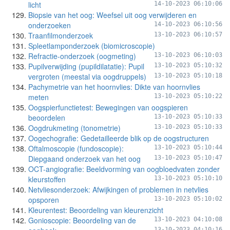
licht
14-10-2023 06:10:06
Biopsie van het oog: Weefsel uit oog verwijderen en
onderzoeken
14-10-2023 06:10:56
Traanfilmonderzoek
13-10-2023 06:10:57
Spleetlamponderzoek (biomicroscopie)
Refractie-onderzoek (oogmeting)
13-10-2023 06:10:03
Pupilverwijding (pupildilatatie): Pupil
13-10-2023 05:10:32
vergroten (meestal via oogdruppels)
13-10-2023 05:10:18
Pachymetrie van het hoornvlies: Dikte van hoornvlies
meten
13-10-2023 05:10:22
Oogspierfunctietest: Bewegingen van oogspieren
beoordelen
13-10-2023 05:10:33
Oogdrukmeting (tonometrie)
13-10-2023 05:10:33
Oogechografie: Gedetailleerde blik op de oogstructuren
Oftalmoscopie (fundoscopie):
13-10-2023 05:10:44
Diepgaand onderzoek van het oog
13-10-2023 05:10:47
OCT-angiografie: Beeldvorming van oogbloedvaten zonder
kleurstoffen
13-10-2023 05:10:10
Netvliesonderzoek: Afwijkingen of problemen in netvlies
opsporen
13-10-2023 05:10:02
Kleurentest: Beoordeling van kleurenzicht
Gonioscopie: Beoordeling van de
13-10-2023 04:10:08
13-10-2023 04:10:16