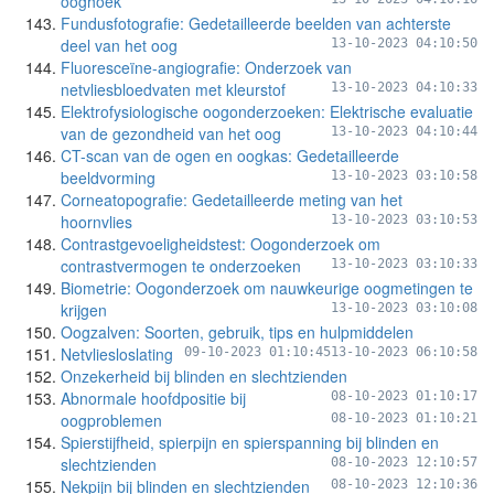
ooghoek
Fundusfotografie: Gedetailleerde beelden van achterste
deel van het oog
13-10-2023 04:10:50
Fluoresceïne-angiografie: Onderzoek van
netvliesbloedvaten met kleurstof
13-10-2023 04:10:33
Elektrofysiologische oogonderzoeken: Elektrische evaluatie
van de gezondheid van het oog
13-10-2023 04:10:44
CT-scan van de ogen en oogkas: Gedetailleerde
beeldvorming
13-10-2023 03:10:58
Corneatopografie: Gedetailleerde meting van het
hoornvlies
13-10-2023 03:10:53
Contrastgevoeligheidstest: Oogonderzoek om
contrastvermogen te onderzoeken
13-10-2023 03:10:33
Biometrie: Oogonderzoek om nauwkeurige oogmetingen te
krijgen
13-10-2023 03:10:08
Oogzalven: Soorten, gebruik, tips en hulpmiddelen
Netvliesloslating
09-10-2023 01:10:45
13-10-2023 06:10:58
Onzekerheid bij blinden en slechtzienden
Abnormale hoofdpositie bij
08-10-2023 01:10:17
oogproblemen
08-10-2023 01:10:21
Spierstijfheid, spierpijn en spierspanning bij blinden en
slechtzienden
08-10-2023 12:10:57
Nekpijn bij blinden en slechtzienden
08-10-2023 12:10:36