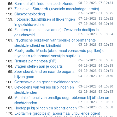
Burn-out bij blinden en slechtzienden
08-10-2023 07:10:34
Ziekte van Stargardt (juveniele maculadegeneratie)
Glasvochtbloeding
07-10-2023 01:10:25
Fotopsie: (Licht)flitsen of flikkeringen
07-10-2023 11:10:22
in gezichtsveld zien
07-10-2023 06:10:46
Floaters (mouches volantes): Zwevende deeltjes in
gezichtsveld
07-10-2023 05:10:04
Psychische oorzaken van tijdelijke of permanente
slechtziendheid en blindheid
05-10-2023 05:10:55
Pupilgrootte: Miosis (abnormaal vernauwde pupillen) en
mydriasis (abnormaal verwijde pupillen)
Retinitis pigmentosa (RP)
05-10-2023 06:10:56
Vragen stellen aan je oogarts
04-10-2023 04:10:18
Zeer slechtziend en naar de oogarts
04-10-2023 01:10:21
blijven gaan
04-10-2023 12:10:50
Gezichtsveld en gezichtsveldonderzoek
Gevoelens van verlies bij blinden en
03-10-2023 04:10:30
slechtzienden
02-10-2023 05:10:25
Mentale impact van ernstige oogproblemen bij blinden en
slechtzienden
02-10-2023 02:10:33
Hoofdpijn bij blinden en slechtzienden
02-10-2023 05:10:58
Exoftalmie (proptosis) (abnormaal uitpuilende ogen)