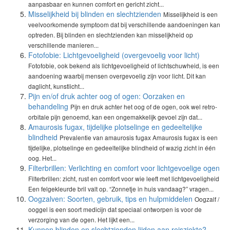
aanpasbaar en kunnen comfort en gericht zicht...
Misselijkheid bij blinden en slechtzienden
Misselijkheid is een
veelvoorkomende symptoom dat bij verschillende aandoeningen kan
optreden. Bij blinden en slechtzienden kan misselijkheid op
verschillende manieren...
Fotofobie: Lichtgevoeligheid (overgevoelig voor licht)
Fotofobie, ook bekend als lichtgevoeligheid of lichtschuwheid, is een
aandoening waarbij mensen overgevoelig zijn voor licht. Dit kan
daglicht, kunstlicht...
Pijn en/of druk achter oog of ogen: Oorzaken en
behandeling
Pijn en druk achter het oog of de ogen, ook wel retro-
orbitale pijn genoemd, kan een ongemakkelijk gevoel zijn dat...
Amaurosis fugax, tijdelijke plotselinge en gedeeltelijke
blindheid
Prevalentie van amaurosis fugax Amaurosis fugax is een
tijdelijke, plotselinge en gedeeltelijke blindheid of wazig zicht in één
oog. Het...
Filterbrillen: Verlichting en comfort voor lichtgevoelige ogen
Filterbrillen: zicht, rust en comfort voor wie leeft met lichtgevoeligheid
Een felgekleurde bril valt op. “Zonnetje in huis vandaag?” vragen...
Oogzalven: Soorten, gebruik, tips en hulpmiddelen
Oogzalf /
ooggel is een soort medicijn dat speciaal ontworpen is voor de
verzorging van de ogen. Het lijkt een...
Kunnen blinden en slechtzienden lijden aan reisziekte?