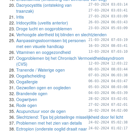
Dacryocystitis (ontsteking van
27-03-2024 03:03:14
traanzak)
27-03-2024 03:03:41
Iritis
27-03-2024 03:03:09
Iridocyclitis (uveitis anterior)
26-03-2024 06:03:43
Droge lucht en oogproblemen
23-03-2024 05:03:09
Verhoogde alertheid bij blinden en slechtzienden
Aanpassingsstoornissen bij personen
21-03-2024 07:03:19
met een visuele handicap
16-03-2024 08:03:41
Vitaminen en ooggezondheid
13-03-2024 07:03:10
Oogproblemen bij het Chronisch Vermoeidheidssyndroom
(CVS)
12-03-2024 12:03:22
Tranende / Waterige ogen
08-03-2024 08:03:44
Oogafscheiding
07-03-2024 06:03:38
Oogallergie
06-03-2024 04:03:47
Gezwollen ogen en oogleden
05-03-2024 08:03:08
Brandende ogen
04-03-2024 06:03:39
Oogwrijven
28-02-2024 03:02:01
Rode ogen
27-02-2024 07:02:01
Acupunctuur voor de ogen
26-02-2024 04:02:00
Slechtziend: Tips bij plotselinge misselijkheid door fel licht
Problemen met het zien van details
24-02-2024 05:02:38
Ectropion (onderste ooglid draait naar
24-02-2024 01:02:17