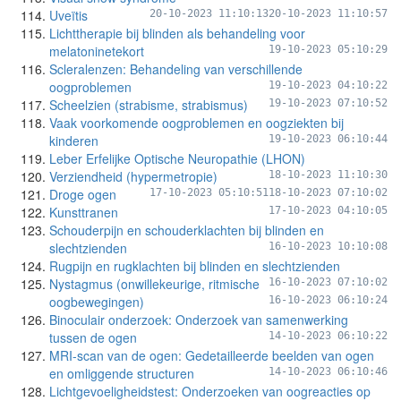
Uveïtis
20-10-2023 11:10:13
20-10-2023 11:10:57
Lichttherapie bij blinden als behandeling voor
melatoninetekort
19-10-2023 05:10:29
Scleralenzen: Behandeling van verschillende
oogproblemen
19-10-2023 04:10:22
Scheelzien (strabisme, strabismus)
19-10-2023 07:10:52
Vaak voorkomende oogproblemen en oogziekten bij
kinderen
19-10-2023 06:10:44
Leber Erfelijke Optische Neuropathie (LHON)
Verziendheid (hypermetropie)
18-10-2023 11:10:30
Droge ogen
17-10-2023 05:10:51
18-10-2023 07:10:02
Kunsttranen
17-10-2023 04:10:05
Schouderpijn en schouderklachten bij blinden en
slechtzienden
16-10-2023 10:10:08
Rugpijn en rugklachten bij blinden en slechtzienden
Nystagmus (onwillekeurige, ritmische
16-10-2023 07:10:02
oogbewegingen)
16-10-2023 06:10:24
Binoculair onderzoek: Onderzoek van samenwerking
tussen de ogen
14-10-2023 06:10:22
MRI-scan van de ogen: Gedetailleerde beelden van ogen
en omliggende structuren
14-10-2023 06:10:46
Lichtgevoeligheidstest: Onderzoeken van oogreacties op