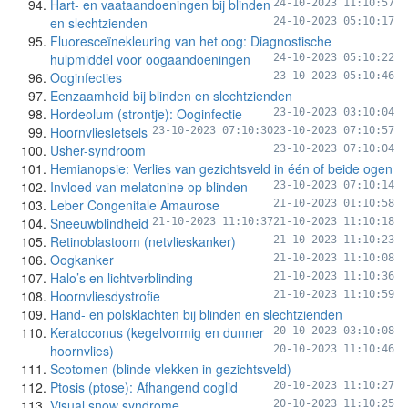
Hart- en vaataandoeningen bij blinden
24-10-2023 11:10:57
en slechtzienden
24-10-2023 05:10:17
Fluoresceïnekleuring van het oog: Diagnostische
hulpmiddel voor oogaandoeningen
24-10-2023 05:10:22
Ooginfecties
23-10-2023 05:10:46
Eenzaamheid bij blinden en slechtzienden
Hordeolum (strontje): Ooginfectie
23-10-2023 03:10:04
Hoornvliesletsels
23-10-2023 07:10:30
23-10-2023 07:10:57
Usher-syndroom
23-10-2023 07:10:04
Hemianopsie: Verlies van gezichtsveld in één of beide ogen
Invloed van melatonine op blinden
23-10-2023 07:10:14
Leber Congenitale Amaurose
21-10-2023 01:10:58
Sneeuwblindheid
21-10-2023 11:10:37
21-10-2023 11:10:18
Retinoblastoom (netvlieskanker)
21-10-2023 11:10:23
Oogkanker
21-10-2023 11:10:08
Halo’s en lichtverblinding
21-10-2023 11:10:36
Hoornvliesdystrofie
21-10-2023 11:10:59
Hand- en polsklachten bij blinden en slechtzienden
Keratoconus (kegelvormig en dunner
20-10-2023 03:10:08
hoornvlies)
20-10-2023 11:10:46
Scotomen (blinde vlekken in gezichtsveld)
Ptosis (ptose): Afhangend ooglid
20-10-2023 11:10:27
Visual snow syndrome
20-10-2023 11:10:25