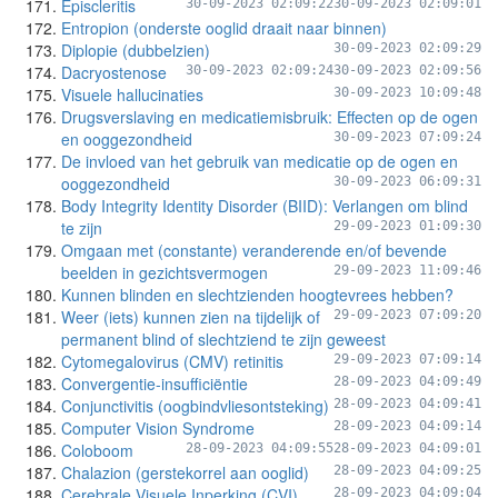
Episcleritis
30-09-2023 02:09:22
30-09-2023 02:09:01
Entropion (onderste ooglid draait naar binnen)
Diplopie (dubbelzien)
30-09-2023 02:09:29
Dacryostenose
30-09-2023 02:09:24
30-09-2023 02:09:56
Visuele hallucinaties
30-09-2023 10:09:48
Drugsverslaving en medicatiemisbruik: Effecten op de ogen
en ooggezondheid
30-09-2023 07:09:24
De invloed van het gebruik van medicatie op de ogen en
ooggezondheid
30-09-2023 06:09:31
Body Integrity Identity Disorder (BIID): Verlangen om blind
te zijn
29-09-2023 01:09:30
Omgaan met (constante) veranderende en/of bevende
beelden in gezichtsvermogen
29-09-2023 11:09:46
Kunnen blinden en slechtzienden hoogtevrees hebben?
Weer (iets) kunnen zien na tijdelijk of
29-09-2023 07:09:20
permanent blind of slechtziend te zijn geweest
Cytomegalovirus (CMV) retinitis
29-09-2023 07:09:14
Convergentie-insufficiëntie
28-09-2023 04:09:49
Conjunctivitis (oogbindvliesontsteking)
28-09-2023 04:09:41
Computer Vision Syndrome
28-09-2023 04:09:14
Coloboom
28-09-2023 04:09:55
28-09-2023 04:09:01
Chalazion (gerstekorrel aan ooglid)
28-09-2023 04:09:25
Cerebrale Visuele Inperking (CVI)
28-09-2023 04:09:04