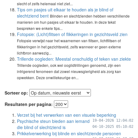
slecht of zelfs helemaal niet ziet...
Tips om pasjes uit elkaar te houden als je blind of
slechtziend bent
Blinden en slechtzienden hebben verschillende
manieren om hun pasjes uit elkaar te houden. In deze tekst
bespreken we enkele tips...
Fotopsie: (Licht)flitsen of flikkeringen in gezichtsveld zien
Fotopsie verwijst naar het waarnemen van flitsen, lichtflitsen of
flikkeringen in het gezichtsveld, zelfs wanneer er geen externe
lichtbron aanwezig...
Trillende oogleden: Meestal onschuldig of teken van ziekte
Trillende oogleden, ook wel ooglidtrillingen genoemd, zijn een
intrigerend fenomeen dat zowel nieuwsgierigheid als zorg kan
opwekken. Deze onwillekeurige en...
Sorteer op:
Resultaten per pagina:
Verzet bij het verwerken van een visuele beperking
Psychische steun bieden aan iemand
19-04-2026 12:04:02
die blind of slechtziend is
04-10-2025 05:10:02
Prikkelverwerking bij blinde en slechtziende personen