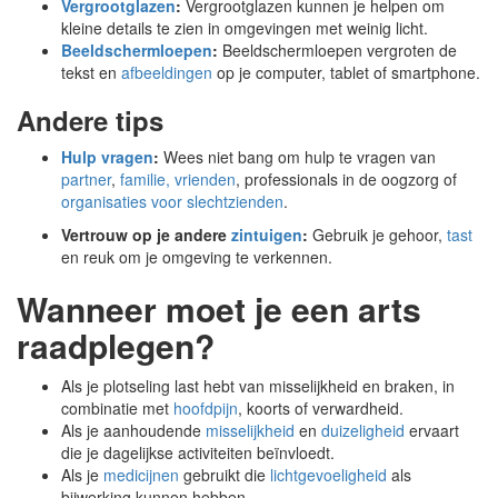
Vergrootglazen
:
Vergrootglazen kunnen je helpen om
kleine details te zien in omgevingen met weinig licht.
Beeldschermloepen
:
Beeldschermloepen vergroten de
tekst en
afbeeldingen
op je computer, tablet of smartphone.
Andere tips
Hulp vragen
:
Wees niet bang om hulp te vragen van
partner
,
familie, vrienden
, professionals in de oogzorg of
organisaties voor slechtzienden
.
Vertrouw op je andere
zintuigen
:
Gebruik je gehoor,
tast
en reuk om je omgeving te verkennen.
Wanneer moet je een arts
raadplegen?
Als je plotseling last hebt van misselijkheid en braken, in
combinatie met
hoofdpijn
, koorts of verwardheid.
Als je aanhoudende
misselijkheid
en
duizeligheid
ervaart
die je dagelijkse activiteiten beïnvloedt.
Als je
medicijnen
gebruikt die
lichtgevoeligheid
als
bijwerking kunnen hebben.