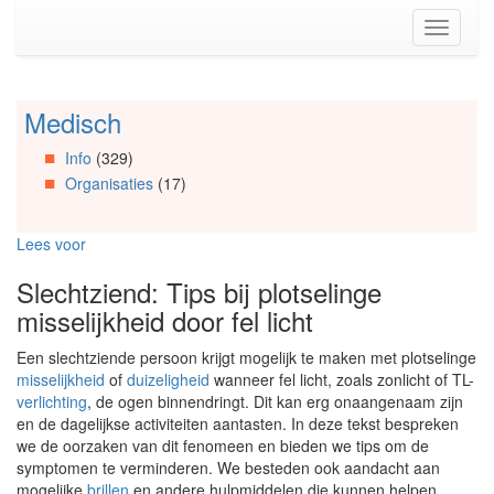
Spring
Toggle
naar
navigati
de
inhoud
(Accesskey
Medisch
Spring
1)
naar
Spring
Info
(329)
Artikels
naar
Organisaties
(17)
Spring
de
naar
primaire
Info
zijbalk
Lees voor
Spring
(Accesskey
naar
2)
Slechtziend: Tips bij plotselinge
Organisaties
misselijkheid door fel licht
Spring
naar
Een slechtziende persoon krijgt mogelijk te maken met plotselinge
Social
misselijkheid
of
duizeligheid
wanneer fel licht, zoals zonlicht of TL-
media
verlichting
, de ogen binnendringt. Dit kan erg onaangenaam zijn
en de dagelijkse activiteiten aantasten. In deze tekst bespreken
we de oorzaken van dit fenomeen en bieden we tips om de
symptomen te verminderen. We besteden ook aandacht aan
mogelijke
brillen
en andere hulpmiddelen die kunnen helpen.