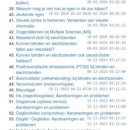
buiten)
20-02-2024 01:02:26
Waarom mag je niet met je ogen in de zon kijken?
Jeukende ogen
19-02-2024 02:02:04
20-02-2024 08:02:50
Visuele cortex in hersenen: Verwerken van visuele
informatie
19-02-2024 02:02:12
Oogproblemen bij Multiple Sclerose (MS)
Wisselend zicht bij slechtzienden
19-02-2024 06:02:50
Kunnen blinden en slechtzienden
19-02-2024 05:02:16
lijden aan reisziekte?
09-01-2024 07:01:22
Kunnen blinden en slechtzienden ook claustrofobie
hebben?
14-12-2023 07:12:22
Posttraumatische stressstoornis (PTSS) bij blinden en
slechtzienden
09-12-2023 03:12:00
Automutilatie (zelfverwonding) bij blinden en slechtzienden
Vervormd zien (metamorfopsie)
09-12-2023 02:12:54
Maculagat
18-11-2023 04:11:07
19-11-2023 07:11:22
Iris (regenboogvlies): Aandoeningen en problemen
Oogzenuw (opticus nervus):
13-11-2023 06:11:03
Aandoeningen en problemen
11-11-2023 04:11:00
Oogbindvlies (conjunctiva): Aandoeningen en problemen
Ooglid / Oogleden: Aandoeningen en
11-11-2023 02:11:17
problemen
11-11-2023 01:11:24