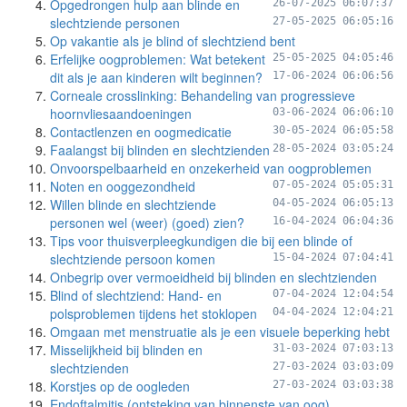
Opgedrongen hulp aan blinde en
26-07-2025 06:07:37
slechtziende personen
27-05-2025 06:05:16
Op vakantie als je blind of slechtziend bent
Erfelijke oogproblemen: Wat betekent
25-05-2025 04:05:46
dit als je aan kinderen wilt beginnen?
17-06-2024 06:06:56
Corneale crosslinking: Behandeling van progressieve
hoornvliesaandoeningen
03-06-2024 06:06:10
Contactlenzen en oogmedicatie
30-05-2024 06:05:58
Faalangst bij blinden en slechtzienden
28-05-2024 03:05:24
Onvoorspelbaarheid en onzekerheid van oogproblemen
Noten en ooggezondheid
07-05-2024 05:05:31
Willen blinde en slechtziende
04-05-2024 06:05:13
personen wel (weer) (goed) zien?
16-04-2024 06:04:36
Tips voor thuisverpleegkundigen die bij een blinde of
slechtziende persoon komen
15-04-2024 07:04:41
Onbegrip over vermoeidheid bij blinden en slechtzienden
Blind of slechtziend: Hand- en
07-04-2024 12:04:54
polsproblemen tijdens het stoklopen
04-04-2024 12:04:21
Omgaan met menstruatie als je een visuele beperking hebt
Misselijkheid bij blinden en
31-03-2024 07:03:13
slechtzienden
27-03-2024 03:03:09
Korstjes op de oogleden
27-03-2024 03:03:38
Endoftalmitis (ontsteking van binnenste van oog)