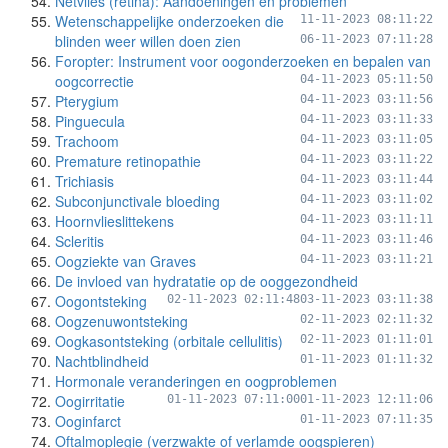
Netvlies (retina): Aandoeningen en problemen
Wetenschappelijke onderzoeken die
11-11-2023 08:11:22
blinden weer willen doen zien
06-11-2023 07:11:28
Foropter: Instrument voor oogonderzoeken en bepalen van
oogcorrectie
04-11-2023 05:11:50
Pterygium
04-11-2023 03:11:56
Pinguecula
04-11-2023 03:11:33
Trachoom
04-11-2023 03:11:05
Premature retinopathie
04-11-2023 03:11:22
Trichiasis
04-11-2023 03:11:44
Subconjunctivale bloeding
04-11-2023 03:11:02
Hoornvlieslittekens
04-11-2023 03:11:11
Scleritis
04-11-2023 03:11:46
Oogziekte van Graves
04-11-2023 03:11:21
De invloed van hydratatie op de ooggezondheid
Oogontsteking
02-11-2023 02:11:48
03-11-2023 03:11:38
Oogzenuwontsteking
02-11-2023 02:11:32
Oogkasontsteking (orbitale cellulitis)
02-11-2023 01:11:01
Nachtblindheid
01-11-2023 01:11:32
Hormonale veranderingen en oogproblemen
Oogirritatie
01-11-2023 07:11:00
01-11-2023 12:11:06
Ooginfarct
01-11-2023 07:11:35
Oftalmoplegie (verzwakte of verlamde oogspieren)