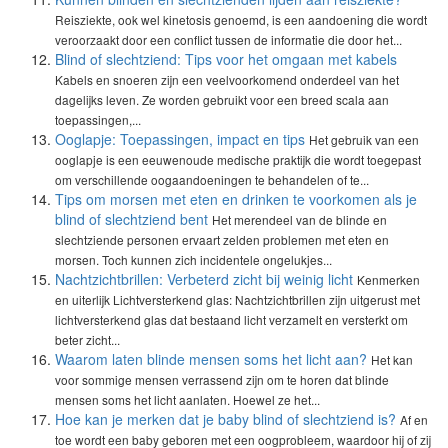
Reisziekte, ook wel kinetosis genoemd, is een aandoening die wordt
veroorzaakt door een conflict tussen de informatie die door het...
Blind of slechtziend: Tips voor het omgaan met kabels
Kabels en snoeren zijn een veelvoorkomend onderdeel van het
dagelijks leven. Ze worden gebruikt voor een breed scala aan
toepassingen,...
Ooglapje: Toepassingen, impact en tips
Het gebruik van een
ooglapje is een eeuwenoude medische praktijk die wordt toegepast
om verschillende oogaandoeningen te behandelen of te...
Tips om morsen met eten en drinken te voorkomen als je
blind of slechtziend bent
Het merendeel van de blinde en
slechtziende personen ervaart zelden problemen met eten en
morsen. Toch kunnen zich incidentele ongelukjes...
Nachtzichtbrillen: Verbeterd zicht bij weinig licht
Kenmerken
en uiterlijk Lichtversterkend glas: Nachtzichtbrillen zijn uitgerust met
lichtversterkend glas dat bestaand licht verzamelt en versterkt om
beter zicht...
Waarom laten blinde mensen soms het licht aan?
Het kan
voor sommige mensen verrassend zijn om te horen dat blinde
mensen soms het licht aanlaten. Hoewel ze het...
Hoe kan je merken dat je baby blind of slechtziend is?
Af en
toe wordt een baby geboren met een oogprobleem, waardoor hij of zij