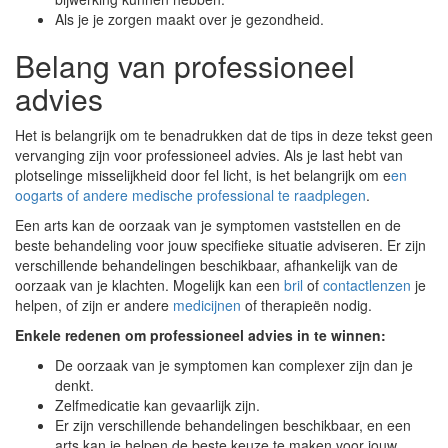
Als je je zorgen maakt over je gezondheid.
Belang van professioneel
advies
Het is belangrijk om te benadrukken dat de tips in deze tekst geen
vervanging zijn voor professioneel advies. Als je last hebt van
plotselinge misselijkheid door fel licht, is het belangrijk om e
en
oogarts of andere medische professional te raadplegen
.
Een arts kan de oorzaak van je symptomen vaststellen en de
beste behandeling voor jouw specifieke situatie adviseren. Er zijn
verschillende behandelingen beschikbaar, afhankelijk van de
oorzaak van je klachten. Mogelijk kan een
bril
of
contactlenzen
je
helpen, of zijn er andere
medicijnen
of therapieën nodig.
Enkele redenen om professioneel advies in te winnen:
De oorzaak van je symptomen kan complexer zijn dan je
denkt.
Zelfmedicatie kan gevaarlijk zijn.
Er zijn verschillende behandelingen beschikbaar, en een
arts kan je helpen de beste keuze te maken voor jouw