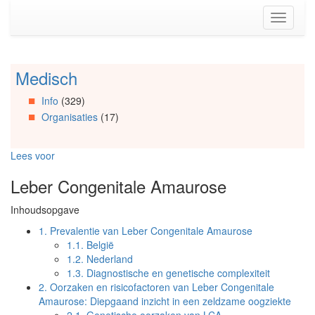
Spring
Toggle
naar
navigati
de
inhoud
(Accesskey
Medisch
Spring
1)
naar
Spring
Info
(329)
Artikels
naar
Organisaties
(17)
Spring
de
naar
primaire
Info
zijbalk
Lees voor
Spring
(Accesskey
naar
2)
Leber Congenitale Amaurose
Organisaties
Spring
Inhoudsopgave
naar
Social
1.
Prevalentie van Leber Congenitale Amaurose
media
1.1.
België
1.2.
Nederland
1.3.
Diagnostische en genetische complexiteit
2.
Oorzaken en risicofactoren van Leber Congenitale
Amaurose: Diepgaand inzicht in een zeldzame oogziekte