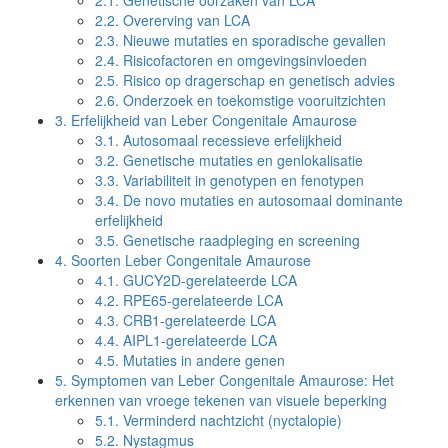
2.1.
Genetische oorzaken van LCA
2.2.
Overerving van LCA
2.3.
Nieuwe mutaties en sporadische gevallen
2.4.
Risicofactoren en omgevingsinvloeden
2.5.
Risico op dragerschap en genetisch advies
2.6.
Onderzoek en toekomstige vooruitzichten
3.
Erfelijkheid van Leber Congenitale Amaurose
3.1.
Autosomaal recessieve erfelijkheid
3.2.
Genetische mutaties en genlokalisatie
3.3.
Variabiliteit in genotypen en fenotypen
3.4.
De novo mutaties en autosomaal dominante
erfelijkheid
3.5.
Genetische raadpleging en screening
4.
Soorten Leber Congenitale Amaurose
4.1.
GUCY2D-gerelateerde LCA
4.2.
RPE65-gerelateerde LCA
4.3.
CRB1-gerelateerde LCA
4.4.
AIPL1-gerelateerde LCA
4.5.
Mutaties in andere genen
5.
Symptomen van Leber Congenitale Amaurose: Het
erkennen van vroege tekenen van visuele beperking
5.1.
Verminderd nachtzicht (nyctalopie)
5.2.
Nystagmus