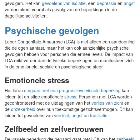
gevolgen. Het kan
gevoelens van isolatie
, een
depressie
en
angst
veroorzaken, vooral als gevolg van de beperkingen in de
dagelijkse activiteiten.
Psychische gevolgen
Leber Congenitale Amaurose (LCA) is niet alleen een aandoening
die de ogen aantast, maar het kan ook aanzienlijke psychische
gevolgen hebben voor personen die ermee leven. De impact van
LCA reikt verder dan de fysieke beperkingen en manifesteert zich
in de emotionele, sociale en psychologische sfeer.
Emotionele stress
Het leren
omgaan met een progressieve visuele beperking
kan
leiden tot ernstige emotionele
stress
. Personen met LCA worden
geconfronteerd met de uitdagingen van het
verlies van zicht
en
de
onzekerheid
over hun toekomstige gezichtsvermogen. Dit kan
leiden tot gevoelens van
verdriet
,
angst
en
frustratie
.
Zelfbeeld en zelfvertrouwen
De visuele beperking die gepaard gaat met LCA kan het
zelfbeeld