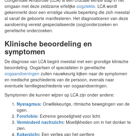
Congenitale Amaurose (LCA) is een cruciale eerste stap in het
omgaan met deze zeldzame erfelijke
oogziekte
. LCA wordt
gekenmerkt door een ernstige visuele beperking die zich meestal
al vanaf de geboorte manifesteren. Het diagnosticeren van deze
aandoening vereist gespecialiseerde (oog)onderzoeken en
genetische onderzoeken.
Klinische beoordeling en
symptomen
De diagnose van LCA begint meestal met een grondige klinische
beoordeling. Oogartsen of specialisten in genetische
oogaandoeningen
zullen nauwkeurig kijken naar de symptomen
en medische geschiedenis van de persoon, evenals naar
eventuele familiegeschiedenis van oogaandoeningen.
Symptomen die kunnen wijzen op LCA zijn onder andere:
Nystagmus
:
Onwillekeurige, ritmische bewegingen van de
ogen.
Fotofobie
:
Extreme gevoeligheid voor licht.
Verminderd nachtzicht
:
Moeilijkheden om in het donker te
zien.
Kokerzicht
:
Een verlies van het perifere