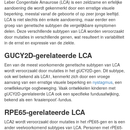
Leber Congenitale Amaurose (LCA) is een zeldzame en erfelijke
aandoening die wordt gekenmerkt door een ernstige visuele
beperking, meestal vanaf de geboorte of op zeer jonge leeftijd.
LCA is niet slechts één enkele aandoening, maar eerder een
groep van genetische subtypen die vergelijkbare symptomen
delen. Deze verschillende subtypen van LCA worden veroorzaakt
door mutaties in verschillende genen, wat resulteert in variabiliteit
in de ernst en expressie van de ziekte.
GUCY2D-gerelateerde LCA
Een van de meest voorkomende genetische subtypen van LCA
wordt veroorzaakt door mutaties in het gUCY2D-gen. Dit subtype,
ook wel bekend als LCA1, kenmerkt zich door een vroege
aanvang van een ernstige visuele beperking en
nystagmus
, een
onwillekeurige oogbeweging. Vaak ontwikkelen kinderen met
gUCY2D-gerelateerde LCA ook een specifieke fundusafwijking,
bekend als een ‘kraaienpoot’-fundus.
RPE65-gerelateerde LCA
LCA2 wordt veroorzaakt door mutaties in het rPE65-gen en is een
ander veelvoorkomend subtypes van LCA. Personen met rPE65-