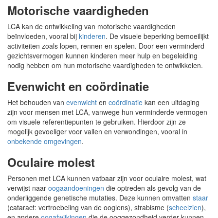
Motorische vaardigheden
LCA kan de ontwikkeling van motorische vaardigheden
beïnvloeden, vooral bij
kinderen
. De visuele beperking bemoeilijkt
activiteiten zoals lopen, rennen en spelen. Door een verminderd
gezichtsvermogen kunnen kinderen meer hulp en begeleiding
nodig hebben om hun motorische vaardigheden te ontwikkelen.
Evenwicht en coördinatie
Het behouden van
evenwicht
en
coördinatie
kan een uitdaging
zijn voor mensen met LCA, vanwege hun verminderde vermogen
om visuele referentiepunten te gebruiken. Hierdoor zijn ze
mogelijk gevoeliger voor vallen en verwondingen, vooral in
onbekende omgevingen
.
Oculaire molest
Personen met LCA kunnen vatbaar zijn voor oculaire molest, wat
verwijst naar
oogaandoeningen
die optreden als gevolg van de
onderliggende genetische mutaties. Deze kunnen omvatten
staar
(cataract: vertroebeling van de ooglens), strabisme (
scheelzien
),
en andere
oogafwijkingen
die de ooggezondheid verder kunnen