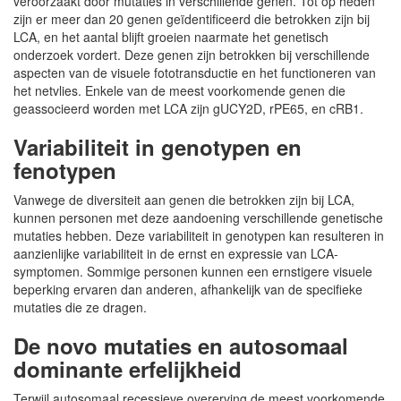
veroorzaakt door mutaties in verschillende genen. Tot op heden
zijn er meer dan 20 genen geïdentificeerd die betrokken zijn bij
LCA, en het aantal blijft groeien naarmate het genetisch
onderzoek vordert. Deze genen zijn betrokken bij verschillende
aspecten van de visuele fototransductie en het functioneren van
het netvlies. Enkele van de meest voorkomende genen die
geassocieerd worden met LCA zijn gUCY2D, rPE65, en cRB1.
Variabiliteit in genotypen en
fenotypen
Vanwege de diversiteit aan genen die betrokken zijn bij LCA,
kunnen personen met deze aandoening verschillende genetische
mutaties hebben. Deze variabiliteit in genotypen kan resulteren in
aanzienlijke variabiliteit in de ernst en expressie van LCA-
symptomen. Sommige personen kunnen een ernstigere visuele
beperking ervaren dan anderen, afhankelijk van de specifieke
mutaties die ze dragen.
De novo mutaties en autosomaal
dominante erfelijkheid
Terwijl autosomaal recessieve overerving de meest voorkomende