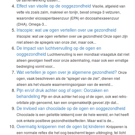
Effect van visolie op de ooggezondheid
Visolie, afgeleid van
vette vis zoals zalm, makreel en tonijn, bevat omega-3 vetzuren,
waaronder eicosapentaeenzuur (EPA) en docosahexaeenzuur
(DHA). Omega-3...
Iriscopie: wat uw ogen vertellen over uw gezondheid
Iriscopie: wat uw ogen vertellen over uw gezondheid Onze ogen zijn
niet alleen de spiegels van onze ziel, maar ook...
De impact van luchtvervuiling op de ogen en
ooggezondheid
Luchtvervuiling is een mondiaal vraagstuk dat niet
alleen gevolgen heeft voor onze ademhaling, maar ook een ernstige
bedreiging vormt voor...
Wat vertellen je ogen over je algemene gezondheid?
Onze
ogen, vaak beschreven als de “spiegel van de ziel”, dienen niet
alleen als het visuele waarnemingsorgaan van de wereld...
Pijn en/of druk achter oog of ogen: Oorzaken en
behandeling
Pijn en druk achter het oog of de ogen, ook wel retro-
orbitale pijn genoemd, kan een ongemakkelijk gevoel zijn dat...
De invloed van chocolade op de ogen en ooggezondheid
Chocolade is een geliefde lekkernij over de hele wereld, en het heeft
ook enkele positieve gezondheidseffecten. Maar wat is de...
Overmatig knipperen met de ogen bij kinderen
Knipperen is
een normale reflex die het oog beschermt tegen uitdroging, fel licht