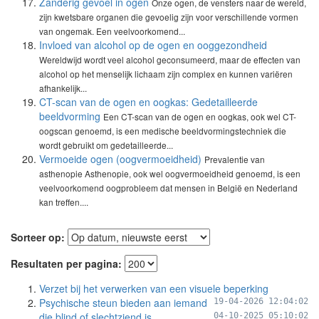
Zanderig gevoel in ogen
Onze ogen, de vensters naar de wereld,
zijn kwetsbare organen die gevoelig zijn voor verschillende vormen
van ongemak. Een veelvoorkomend...
Invloed van alcohol op de ogen en ooggezondheid
Wereldwijd wordt veel alcohol geconsumeerd, maar de effecten van
alcohol op het menselijk lichaam zijn complex en kunnen variëren
afhankelijk...
CT-scan van de ogen en oogkas: Gedetailleerde
beeldvorming
Een CT-scan van de ogen en oogkas, ook wel CT-
oogscan genoemd, is een medische beeldvormingstechniek die
wordt gebruikt om gedetailleerde...
Vermoeide ogen (oogvermoeidheid)
Prevalentie van
asthenopie Asthenopie, ook wel oogvermoeidheid genoemd, is een
veelvoorkomend oogprobleem dat mensen in België en Nederland
kan treffen....
Sorteer op:
Resultaten per pagina:
Verzet bij het verwerken van een visuele beperking
Psychische steun bieden aan iemand
19-04-2026 12:04:02
die blind of slechtziend is
04-10-2025 05:10:02