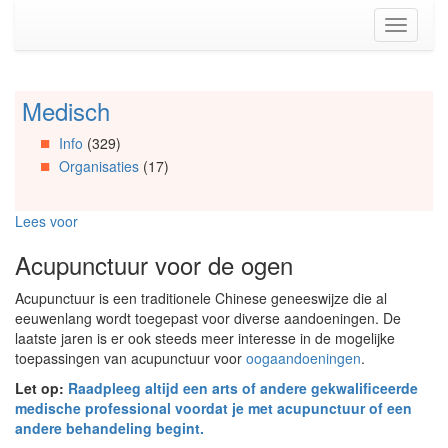
Spring
Toggle
naar
navigati
de
inhoud
(Accesskey
Medisch
Spring
1)
naar
Spring
Info
(329)
Artikels
naar
Organisaties
(17)
Spring
de
naar
primaire
Info
zijbalk
Lees voor
Spring
(Accesskey
naar
2)
Acupunctuur voor de ogen
Organisaties
Spring
Acupunctuur is een traditionele Chinese geneeswijze die al
naar
eeuwenlang wordt toegepast voor diverse aandoeningen. De
Social
laatste jaren is er ook steeds meer interesse in de mogelijke
media
toepassingen van acupunctuur voor
oogaandoeningen
.
Let op:
Raadpleeg altijd een arts of andere gekwalificeerde
medische professional voordat je met acupunctuur of een
andere behandeling begint.