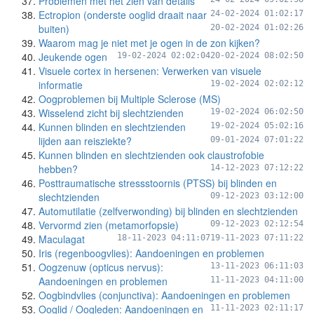
Problemen met het zien van details
Ectropion (onderste ooglid draait naar
24-02-2024 01:02:17
buiten)
20-02-2024 01:02:26
Waarom mag je niet met je ogen in de zon kijken?
Jeukende ogen
19-02-2024 02:02:04
20-02-2024 08:02:50
Visuele cortex in hersenen: Verwerken van visuele
informatie
19-02-2024 02:02:12
Oogproblemen bij Multiple Sclerose (MS)
Wisselend zicht bij slechtzienden
19-02-2024 06:02:50
Kunnen blinden en slechtzienden
19-02-2024 05:02:16
lijden aan reisziekte?
09-01-2024 07:01:22
Kunnen blinden en slechtzienden ook claustrofobie
hebben?
14-12-2023 07:12:22
Posttraumatische stressstoornis (PTSS) bij blinden en
slechtzienden
09-12-2023 03:12:00
Automutilatie (zelfverwonding) bij blinden en slechtzienden
Vervormd zien (metamorfopsie)
09-12-2023 02:12:54
Maculagat
18-11-2023 04:11:07
19-11-2023 07:11:22
Iris (regenboogvlies): Aandoeningen en problemen
Oogzenuw (opticus nervus):
13-11-2023 06:11:03
Aandoeningen en problemen
11-11-2023 04:11:00
Oogbindvlies (conjunctiva): Aandoeningen en problemen
Ooglid / Oogleden: Aandoeningen en
11-11-2023 02:11:17