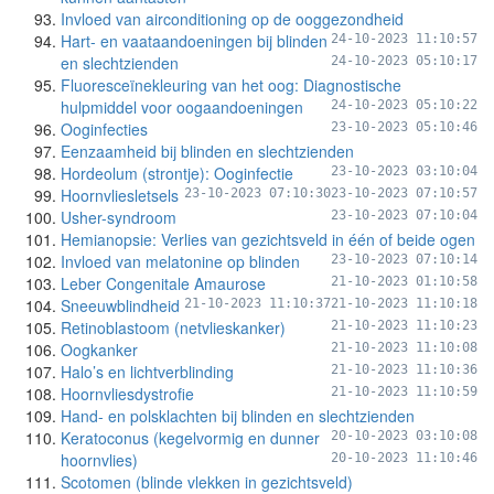
Invloed van airconditioning op de ooggezondheid
Hart- en vaataandoeningen bij blinden
24-10-2023 11:10:57
en slechtzienden
24-10-2023 05:10:17
Fluoresceïnekleuring van het oog: Diagnostische
hulpmiddel voor oogaandoeningen
24-10-2023 05:10:22
Ooginfecties
23-10-2023 05:10:46
Eenzaamheid bij blinden en slechtzienden
Hordeolum (strontje): Ooginfectie
23-10-2023 03:10:04
Hoornvliesletsels
23-10-2023 07:10:30
23-10-2023 07:10:57
Usher-syndroom
23-10-2023 07:10:04
Hemianopsie: Verlies van gezichtsveld in één of beide ogen
Invloed van melatonine op blinden
23-10-2023 07:10:14
Leber Congenitale Amaurose
21-10-2023 01:10:58
Sneeuwblindheid
21-10-2023 11:10:37
21-10-2023 11:10:18
Retinoblastoom (netvlieskanker)
21-10-2023 11:10:23
Oogkanker
21-10-2023 11:10:08
Halo’s en lichtverblinding
21-10-2023 11:10:36
Hoornvliesdystrofie
21-10-2023 11:10:59
Hand- en polsklachten bij blinden en slechtzienden
Keratoconus (kegelvormig en dunner
20-10-2023 03:10:08
hoornvlies)
20-10-2023 11:10:46
Scotomen (blinde vlekken in gezichtsveld)