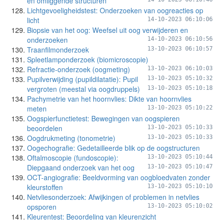
en omliggende structuren
Lichtgevoeligheidstest: Onderzoeken van oogreacties op
licht
14-10-2023 06:10:06
Biopsie van het oog: Weefsel uit oog verwijderen en
onderzoeken
14-10-2023 06:10:56
Traanfilmonderzoek
13-10-2023 06:10:57
Spleetlamponderzoek (biomicroscopie)
Refractie-onderzoek (oogmeting)
13-10-2023 06:10:03
Pupilverwijding (pupildilatatie): Pupil
13-10-2023 05:10:32
vergroten (meestal via oogdruppels)
13-10-2023 05:10:18
Pachymetrie van het hoornvlies: Dikte van hoornvlies
meten
13-10-2023 05:10:22
Oogspierfunctietest: Bewegingen van oogspieren
beoordelen
13-10-2023 05:10:33
Oogdrukmeting (tonometrie)
13-10-2023 05:10:33
Oogechografie: Gedetailleerde blik op de oogstructuren
Oftalmoscopie (fundoscopie):
13-10-2023 05:10:44
Diepgaand onderzoek van het oog
13-10-2023 05:10:47
OCT-angiografie: Beeldvorming van oogbloedvaten zonder
kleurstoffen
13-10-2023 05:10:10
Netvliesonderzoek: Afwijkingen of problemen in netvlies
opsporen
13-10-2023 05:10:02
Kleurentest: Beoordeling van kleurenzicht