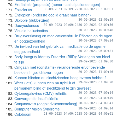
Exoftalmie (proptosis) (abnormaal uitpuilende ogen)
Episcleritis
30-09-2023 02:09:22
30-09-2023 02:09:01
Entropion (onderste ooglid draait naar binnen)
Diplopie (dubbelzien)
30-09-2023 02:09:29
Dacryostenose
30-09-2023 02:09:24
30-09-2023 02:09:56
Visuele hallucinaties
30-09-2023 10:09:48
Drugsverslaving en medicatiemisbruik: Effecten op de ogen
en ooggezondheid
30-09-2023 07:09:24
De invloed van het gebruik van medicatie op de ogen en
ooggezondheid
30-09-2023 06:09:31
Body Integrity Identity Disorder (BIID): Verlangen om blind
te zijn
29-09-2023 01:09:30
Omgaan met (constante) veranderende en/of bevende
beelden in gezichtsvermogen
29-09-2023 11:09:46
Kunnen blinden en slechtzienden hoogtevrees hebben?
Weer (iets) kunnen zien na tijdelijk of
29-09-2023 07:09:20
permanent blind of slechtziend te zijn geweest
Cytomegalovirus (CMV) retinitis
29-09-2023 07:09:14
Convergentie-insufficiëntie
28-09-2023 04:09:49
Conjunctivitis (oogbindvliesontsteking)
28-09-2023 04:09:41
Computer Vision Syndrome
28-09-2023 04:09:14
Coloboom
28-09-2023 04:09:55
28-09-2023 04:09:01