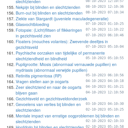
slechtzienden
08-10-2023 12:10:57
Nekpijn bij blinden en slechtzienden
08-10-2023 12:10:36
Burn-out bij blinden en slechtzienden
08-10-2023 07:10:34
Ziekte van Stargardt (juveniele maculadegeneratie)
Glasvochtbloeding
07-10-2023 01:10:25
Fotopsie: (Licht)flitsen of flikkeringen
07-10-2023 11:10:22
in gezichtsveld zien
07-10-2023 06:10:46
Floaters (mouches volantes): Zwevende deeltjes in
gezichtsveld
07-10-2023 05:10:04
Psychische oorzaken van tijdelijke of permanente
slechtziendheid en blindheid
05-10-2023 05:10:55
Pupilgrootte: Miosis (abnormaal vernauwde pupillen) en
mydriasis (abnormaal verwijde pupillen)
Retinitis pigmentosa (RP)
05-10-2023 06:10:56
Vragen stellen aan je oogarts
04-10-2023 04:10:18
Zeer slechtziend en naar de oogarts
04-10-2023 01:10:21
blijven gaan
04-10-2023 12:10:50
Gezichtsveld en gezichtsveldonderzoek
Gevoelens van verlies bij blinden en
03-10-2023 04:10:30
slechtzienden
02-10-2023 05:10:25
Mentale impact van ernstige oogproblemen bij blinden en
slechtzienden
02-10-2023 02:10:33
Hoofdpijn bij blinden en slechtzienden
02-10-2023 05:10:58