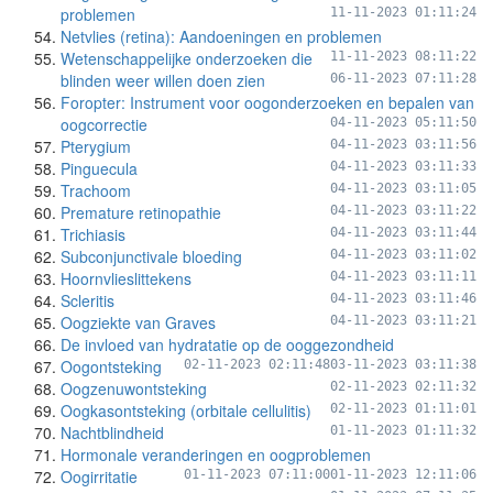
problemen
11-11-2023 01:11:24
Netvlies (retina): Aandoeningen en problemen
Wetenschappelijke onderzoeken die
11-11-2023 08:11:22
blinden weer willen doen zien
06-11-2023 07:11:28
Foropter: Instrument voor oogonderzoeken en bepalen van
oogcorrectie
04-11-2023 05:11:50
Pterygium
04-11-2023 03:11:56
Pinguecula
04-11-2023 03:11:33
Trachoom
04-11-2023 03:11:05
Premature retinopathie
04-11-2023 03:11:22
Trichiasis
04-11-2023 03:11:44
Subconjunctivale bloeding
04-11-2023 03:11:02
Hoornvlieslittekens
04-11-2023 03:11:11
Scleritis
04-11-2023 03:11:46
Oogziekte van Graves
04-11-2023 03:11:21
De invloed van hydratatie op de ooggezondheid
Oogontsteking
02-11-2023 02:11:48
03-11-2023 03:11:38
Oogzenuwontsteking
02-11-2023 02:11:32
Oogkasontsteking (orbitale cellulitis)
02-11-2023 01:11:01
Nachtblindheid
01-11-2023 01:11:32
Hormonale veranderingen en oogproblemen
Oogirritatie
01-11-2023 07:11:00
01-11-2023 12:11:06