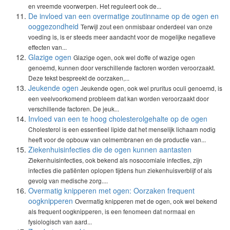
en vreemde voorwerpen. Het reguleert ook de...
De invloed van een overmatige zoutinname op de ogen en
ooggezondheid
Terwijl zout een onmisbaar onderdeel van onze
voeding is, is er steeds meer aandacht voor de mogelijke negatieve
effecten van...
Glazige ogen
Glazige ogen, ook wel doffe of wazige ogen
genoemd, kunnen door verschillende factoren worden veroorzaakt.
Deze tekst bespreekt de oorzaken,...
Jeukende ogen
Jeukende ogen, ook wel pruritus oculi genoemd, is
een veelvoorkomend probleem dat kan worden veroorzaakt door
verschillende factoren. De jeuk...
Invloed van een te hoog cholesterolgehalte op de ogen
Cholesterol is een essentieel lipide dat het menselijk lichaam nodig
heeft voor de opbouw van celmembranen en de productie van...
Ziekenhuisinfecties die de ogen kunnen aantasten
Ziekenhuisinfecties, ook bekend als nosocomiale infecties, zijn
infecties die patiënten oplopen tijdens hun ziekenhuisverblijf of als
gevolg van medische zorg....
Overmatig knipperen met ogen: Oorzaken frequent
oogknipperen
Overmatig knipperen met de ogen, ook wel bekend
als frequent oogknipperen, is een fenomeen dat normaal en
fysiologisch van aard...