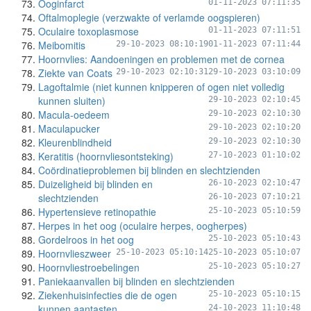
Ooginfarct
01-11-2023 07:11:35
Oftalmoplegie (verzwakte of verlamde oogspieren)
Oculaire toxoplasmose
01-11-2023 07:11:51
Meibomitis
29-10-2023 08:10:19
01-11-2023 07:11:44
Hoornvlies: Aandoeningen en problemen met de cornea
Ziekte van Coats
29-10-2023 02:10:31
29-10-2023 03:10:09
Lagoftalmie (niet kunnen knipperen of ogen niet volledig
kunnen sluiten)
29-10-2023 02:10:45
Macula-oedeem
29-10-2023 02:10:30
Maculapucker
29-10-2023 02:10:20
Kleurenblindheid
29-10-2023 02:10:30
Keratitis (hoornvliesontsteking)
27-10-2023 01:10:02
Coördinatieproblemen bij blinden en slechtzienden
Duizeligheid bij blinden en
26-10-2023 02:10:47
slechtzienden
26-10-2023 07:10:21
Hypertensieve retinopathie
25-10-2023 05:10:59
Herpes in het oog (oculaire herpes, oogherpes)
Gordelroos in het oog
25-10-2023 05:10:43
Hoornvlieszweer
25-10-2023 05:10:14
25-10-2023 05:10:07
Hoornvliestroebelingen
25-10-2023 05:10:27
Paniekaanvallen bij blinden en slechtzienden
Ziekenhuisinfecties die de ogen
25-10-2023 05:10:15
kunnen aantasten
24-10-2023 11:10:48