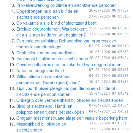
Prikkelverwerking bij blinde en slechtziende personen
Opgedrongen hulp aan blinde en
26-07-2025 06:07:37
slechtziende personen
27-05-2025 06:05:16
Op vakantie als je blind of slechtziend bent
Erfelijke oogproblemen: Wat betekent
25-05-2025 04:05:46
dit als je aan kinderen wilt beginnen?
17-06-2024 06:06:56
Corneale crosslinking: Behandeling van progressieve
hoornvliesaandoeningen
03-06-2024 06:06:10
Contactlenzen en oogmedicatie
30-05-2024 06:05:58
Faalangst bij blinden en slechtzienden
28-05-2024 03:05:24
Onvoorspelbaarheid en onzekerheid van oogproblemen
Noten en ooggezondheid
07-05-2024 05:05:31
Willen blinde en slechtziende
04-05-2024 06:05:13
personen wel (weer) (goed) zien?
16-04-2024 06:04:36
Tips voor thuisverpleegkundigen die bij een blinde of
slechtziende persoon komen
15-04-2024 07:04:41
Onbegrip over vermoeidheid bij blinden en slechtzienden
Blind of slechtziend: Hand- en
07-04-2024 12:04:54
polsproblemen tijdens het stoklopen
04-04-2024 12:04:21
Omgaan met menstruatie als je een visuele beperking hebt
Misselijkheid bij blinden en
31-03-2024 07:03:13
slechtzienden
27-03-2024 03:03:09