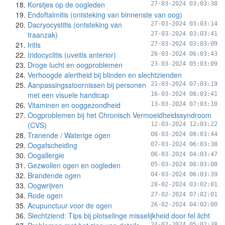
Korstjes op de oogleden
27-03-2024 03:03:38
Endoftalmitis (ontsteking van binnenste van oog)
Dacryocystitis (ontsteking van
27-03-2024 03:03:14
traanzak)
27-03-2024 03:03:41
Iritis
27-03-2024 03:03:09
Iridocyclitis (uveitis anterior)
26-03-2024 06:03:43
Droge lucht en oogproblemen
23-03-2024 05:03:09
Verhoogde alertheid bij blinden en slechtzienden
Aanpassingsstoornissen bij personen
21-03-2024 07:03:19
met een visuele handicap
16-03-2024 08:03:41
Vitaminen en ooggezondheid
13-03-2024 07:03:10
Oogproblemen bij het Chronisch Vermoeidheidssyndroom
(CVS)
12-03-2024 12:03:22
Tranende / Waterige ogen
08-03-2024 08:03:44
Oogafscheiding
07-03-2024 06:03:38
Oogallergie
06-03-2024 04:03:47
Gezwollen ogen en oogleden
05-03-2024 08:03:08
Brandende ogen
04-03-2024 06:03:39
Oogwrijven
28-02-2024 03:02:01
Rode ogen
27-02-2024 07:02:01
Acupunctuur voor de ogen
26-02-2024 04:02:00
Slechtziend: Tips bij plotselinge misselijkheid door fel licht
24-02-2024 05:02:38