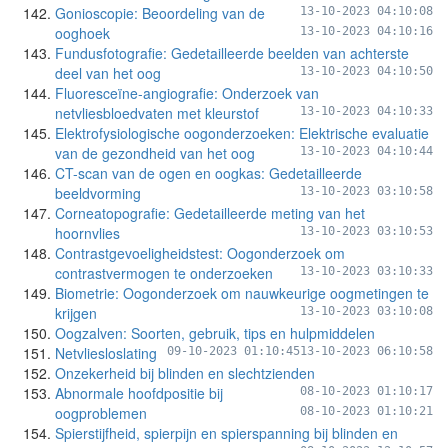
Gonioscopie: Beoordeling van de
13-10-2023 04:10:08
ooghoek
13-10-2023 04:10:16
Fundusfotografie: Gedetailleerde beelden van achterste
deel van het oog
13-10-2023 04:10:50
Fluoresceïne-angiografie: Onderzoek van
netvliesbloedvaten met kleurstof
13-10-2023 04:10:33
Elektrofysiologische oogonderzoeken: Elektrische evaluatie
van de gezondheid van het oog
13-10-2023 04:10:44
CT-scan van de ogen en oogkas: Gedetailleerde
beeldvorming
13-10-2023 03:10:58
Corneatopografie: Gedetailleerde meting van het
hoornvlies
13-10-2023 03:10:53
Contrastgevoeligheidstest: Oogonderzoek om
contrastvermogen te onderzoeken
13-10-2023 03:10:33
Biometrie: Oogonderzoek om nauwkeurige oogmetingen te
krijgen
13-10-2023 03:10:08
Oogzalven: Soorten, gebruik, tips en hulpmiddelen
Netvliesloslating
09-10-2023 01:10:45
13-10-2023 06:10:58
Onzekerheid bij blinden en slechtzienden
Abnormale hoofdpositie bij
08-10-2023 01:10:17
oogproblemen
08-10-2023 01:10:21
Spierstijfheid, spierpijn en spierspanning bij blinden en