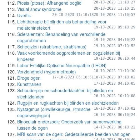
Ptosis (ptose): Afhangend ooglid
20-10-2023 11:10:27
Visual snow syndrome
20-10-2023 11:10:25
Uveïtis
20-10-2023 11:10:13
20-10-2023 11:10:57
Lichttherapie bij blinden als behandeling voor
melatoninetekort
19-10-2023 05:10:29
Scleralenzen: Behandeling van verschillende
oogproblemen
19-10-2023 04:10:22
Scheelzien (strabisme, strabismus)
19-10-2023 07:10:52
Vaak voorkomende oogproblemen en oogziekten bij
kinderen
19-10-2023 06:10:44
Leber Erfelijke Optische Neuropathie (LHON)
Verziendheid (hypermetropie)
18-10-2023 11:10:30
Droge ogen
17-10-2023 05:10:51
18-10-2023 07:10:02
Kunsttranen
17-10-2023 04:10:05
Schouderpijn en schouderklachten bij blinden en
slechtzienden
16-10-2023 10:10:08
Rugpijn en rugklachten bij blinden en slechtzienden
Nystagmus (onwillekeurige, ritmische
16-10-2023 07:10:02
oogbewegingen)
16-10-2023 06:10:24
Binoculair onderzoek: Onderzoek van samenwerking
tussen de ogen
14-10-2023 06:10:22
MRI-scan van de ogen: Gedetailleerde beelden van ogen
14-10-2023 06:10:46