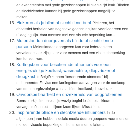
en evenementen met grote gezelschappen klinken altijd leuk. Blinden
en slechtzienden kunnen bij grote gezelschappen mogelijk te
maken...
Piekeren als je blind of slechtziend bent
Piekeren, het
obsessief herhalen van negatieve gedachten, kan voor iedereen een
uitdaging zijn. Voor mensen met een visuele beperking kan...
Meterstanden doorgeven als blinde of slechtziende
persoon
Meterstanden doorgeven kan voor iedereen een
vervelende taak zijn, maar voor mensen met een visuele beperking
kan het een ware...
Kortingsbon voor beschermde afnemers voor een
energiezuinige koelkast, wasmachine, diepvriezer of
droogkast
In België kunnen ‘beschermde afnemers’ bij
netbeheerder Fluvius een kortingsbon aanvragen voor de aankoop
van een energiezuinige wasmachine, koelkast, diepvriezer...
Onvoorspelbaarheid en onzekerheid van oogproblemen
Soms merk je ineens dat je wazig begint te zien, dat kleuren
vervagen of dat rechte lijnen krom lijken. Misschien...
Inspirerende blinde en slechtziende influencers
In de
afgelopen jaren hebben sociale media deuren geopend voor mensen
met een visuele beperking om hun stemmen te laten...