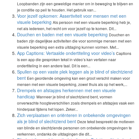
Loopbanden zijn een geweldige manier om in beweging te blijven en
je conditie op peil te houden. Het gebruik van...
Voor jezelf opkomen: Assertiviteit voor mensen met een
visuele beperking
Als persoon met een visuele beperking heb je,
net als iedereen, het recht om voor jezelf op te komen. Dit...
Douchen en baden met een visuele beperking
Douchen en
baden zijn dagelijkse activiteiten die voor sommige mensen met een
visuele beperking een extra uitdaging kunnen vormen. Met...
App Captions: Vertaalde ondertiteling voor video’s
Captions
is een app die gesproken tekst in video’s kan vertalen naar
ondertiteling in een andere taal. Dit is een...
Spullen op een vaste plek leggen als je blind of slechtziend
bent
Een geordende omgeving kan een groot verschil maken voor
mensen met een visuele beperking, zowel thuis als op het werk,...
Drempels en afstapjes herkennen met een visuele
handicap
Wanneer je blind of slechtziend bent, vormen
onverwachte hoogteverschillen zoals drempels en afstapjes vaak een
hinderpaal tijdens het lopen. Zeker...
Zich verplaatsen en oriënteren in onbekende omgevingen
als je blind of slechtziend bent
Deze tekst bespreekt de motieven
van blinde en slechtziende personen om onbekende omgevingen te
verkennen, ondanks de uitdagingen die dit...