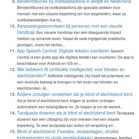
Blindentribunes bij voetbalstadions in België en Nederland
Blindentribunes bij voetbalstadions zijn speciale plekken voor
mensen met een visuele beperking (en hun begeleider), waar ze
voetbalwedstrijden live bij...
Aanpassingsstoornissen bij personen met een visuele
handicap
Een visuele handicap kan een diepgaande impact
hebben op iemands leven. Naast de vaak ingrijpende praktische
gevolgen, zoals het verlies...
App Speech Central: Digitale teksten voorlezen
Speech
Central is een gratis app die digitale teksten kan voorlezen. De app is
beschikbaar voor Android en iOS en...
Wat betekent AI (artificiële intelligentie) voor blinden en
slechtzienden?
Artificiële intelligentie (AI) heeft het potentieel om
een revolutie teweeg te brengen in het leven van blinden en
slechtzienden. AI...
Andere zintuigen versterken als je blind of slechtziend bent
Als je blind of slechtziend bent, krijgen je andere zintuigen
automatisch een belangrijkere rol. Ze helpen je om de wereld...
Tandpasta doseren als je blind of slechtziend bent
Tandpasta
doseren kan een uitdaging zijn voor mensen met een visuele
beperking. Te veel tandpasta kan leiden tot verspilling en...
Blind of slechtziend: Feestjes, verjaardagen, drukke
evenementen en grote gezelschappen
Verjaardagen, feestjes