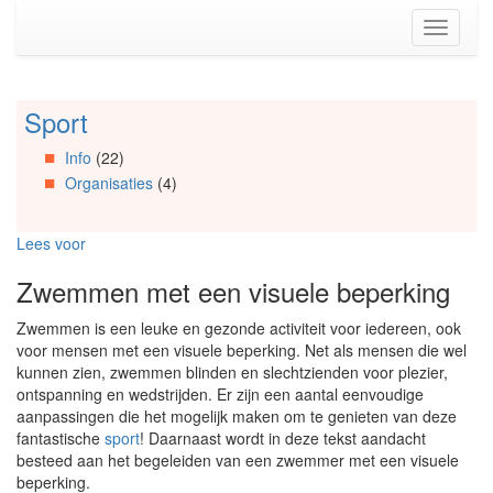
Spring
Toggle
naar
navigati
de
inhoud
(Accesskey
Sport
Spring
1)
naar
Spring
Info
(22)
Artikels
naar
Organisaties
(4)
Spring
de
naar
primaire
Info
zijbalk
Lees voor
Spring
(Accesskey
naar
2)
Zwemmen met een visuele beperking
Organisaties
Spring
Zwemmen is een leuke en gezonde activiteit voor iedereen, ook
naar
voor mensen met een visuele beperking. Net als mensen die wel
Social
kunnen zien, zwemmen blinden en slechtzienden voor plezier,
media
ontspanning en wedstrijden. Er zijn een aantal eenvoudige
aanpassingen die het mogelijk maken om te genieten van deze
fantastische
sport
! Daarnaast wordt in deze tekst aandacht
besteed aan het begeleiden van een zwemmer met een visuele
beperking.