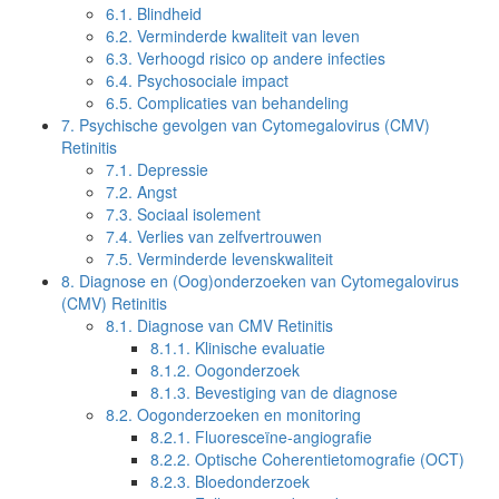
6.1.
Blindheid
6.2.
Verminderde kwaliteit van leven
6.3.
Verhoogd risico op andere infecties
6.4.
Psychosociale impact
6.5.
Complicaties van behandeling
7.
Psychische gevolgen van Cytomegalovirus (CMV)
Retinitis
7.1.
Depressie
7.2.
Angst
7.3.
Sociaal isolement
7.4.
Verlies van zelfvertrouwen
7.5.
Verminderde levenskwaliteit
8.
Diagnose en (Oog)onderzoeken van Cytomegalovirus
(CMV) Retinitis
8.1.
Diagnose van CMV Retinitis
8.1.1.
Klinische evaluatie
8.1.2.
Oogonderzoek
8.1.3.
Bevestiging van de diagnose
8.2.
Oogonderzoeken en monitoring
8.2.1.
Fluoresceïne-angiografie
8.2.2.
Optische Coherentietomografie (OCT)
8.2.3.
Bloedonderzoek