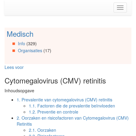
Spring
Toggle
naar
navigati
de
inhoud
(Accesskey
Medisch
Spring
1)
naar
Spring
Info
(329)
Artikels
naar
Organisaties
(17)
Spring
de
naar
primaire
Info
zijbalk
Lees voor
Spring
(Accesskey
naar
2)
Cytomegalovirus (CMV) retinitis
Organisaties
Spring
Inhoudsopgave
naar
Social
1.
Prevalentie van cytomegalovirus (CMV) retinitis
media
1.1.
Factoren die de prevalentie beïnvloeden
1.2.
Preventie en controle
2.
Oorzaken en risicofactoren van Cytomegalovirus (CMV)
Retinitis
2.1.
Oorzaken