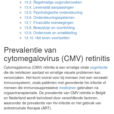
13.3.
Regelmatige oogonderzoeken
13.4.
Levensstijl aanpassingen
13.5.
Psychologische ondersteuning
13.6.
Ondersteuningssystemen
13.7.
Financiële overwegingen
13.8.
Bewustzijn en voorlichting
13.9.
Onderzoek en ontwikkeling
13.10.
Het leven voortzetten
Prevalentie van
cytomegalovirus (CMV) retinitis
Cytomegalovirus (CMV) retinitis is een ernstige virale
ooginfectie
die de netvliezen aantast en ernstige visuele problemen kan
veroorzaken. Het komt vooral voor bij mensen met een verzwakt
immuunsysteem, zoals patiënten met gevorderde hiv-infectie of
mensen die immunosuppressieve
medicijnen
gebruiken na
orgaantransplantatie. De prevalentie van CMV retinitis in België
en Nederland wordt beïnvloed door verschillende factoren,
waaronder de prevalentie van hiv-infectie en het gebruik van
antiretrovirale therapie (ART).