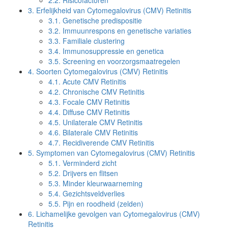
2.2.
Risicofactoren
3.
Erfelijkheid van Cytomegalovirus (CMV) Retinitis
3.1.
Genetische predispositie
3.2.
Immuunrespons en genetische variaties
3.3.
Familiale clustering
3.4.
Immunosuppressie en genetica
3.5.
Screening en voorzorgsmaatregelen
4.
Soorten Cytomegalovirus (CMV) Retinitis
4.1.
Acute CMV Retinitis
4.2.
Chronische CMV Retinitis
4.3.
Focale CMV Retinitis
4.4.
Diffuse CMV Retinitis
4.5.
Unilaterale CMV Retinitis
4.6.
Bilaterale CMV Retinitis
4.7.
Recidiverende CMV Retinitis
5.
Symptomen van Cytomegalovirus (CMV) Retinitis
5.1.
Verminderd zicht
5.2.
Drijvers en flitsen
5.3.
Minder kleurwaarneming
5.4.
Gezichtsveldverlies
5.5.
Pijn en roodheid (zelden)
6.
Lichamelijke gevolgen van Cytomegalovirus (CMV)
Retinitis