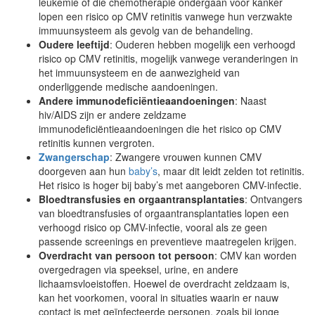
leukemie of die chemotherapie ondergaan voor kanker
lopen een risico op CMV retinitis vanwege hun verzwakte
immuunsysteem als gevolg van de behandeling.
Oudere leeftijd
: Ouderen hebben mogelijk een verhoogd
risico op CMV retinitis, mogelijk vanwege veranderingen in
het immuunsysteem en de aanwezigheid van
onderliggende medische aandoeningen.
Andere immunodeficiëntieaandoeningen
: Naast
hiv/AIDS zijn er andere zeldzame
immunodeficiëntieaandoeningen die het risico op CMV
retinitis kunnen vergroten.
Zwangerschap
: Zwangere vrouwen kunnen CMV
doorgeven aan hun
baby’s
, maar dit leidt zelden tot retinitis.
Het risico is hoger bij baby’s met aangeboren CMV-infectie.
Bloedtransfusies en orgaantransplantaties
: Ontvangers
van bloedtransfusies of orgaantransplantaties lopen een
verhoogd risico op CMV-infectie, vooral als ze geen
passende screenings en preventieve maatregelen krijgen.
Overdracht van persoon tot persoon
: CMV kan worden
overgedragen via speeksel, urine, en andere
lichaamsvloeistoffen. Hoewel de overdracht zeldzaam is,
kan het voorkomen, vooral in situaties waarin er nauw
contact is met geïnfecteerde personen, zoals bij jonge