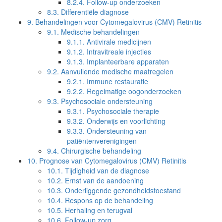
8.2.4.
Follow-up onderzoeken
8.3.
Differentiële diagnose
9.
Behandelingen voor Cytomegalovirus (CMV) Retinitis
9.1.
Medische behandelingen
9.1.1.
Antivirale medicijnen
9.1.2.
Intravitreale injecties
9.1.3.
Implanteerbare apparaten
9.2.
Aanvullende medische maatregelen
9.2.1.
Immune restauratie
9.2.2.
Regelmatige oogonderzoeken
9.3.
Psychosociale ondersteuning
9.3.1.
Psychosociale therapie
9.3.2.
Onderwijs en voorlichting
9.3.3.
Ondersteuning van
patiëntenverenigingen
9.4.
Chirurgische behandeling
10.
Prognose van Cytomegalovirus (CMV) Retinitis
10.1.
Tijdigheid van de diagnose
10.2.
Ernst van de aandoening
10.3.
Onderliggende gezondheidstoestand
10.4.
Respons op de behandeling
10.5.
Herhaling en terugval
10.6.
Follow-up zorg