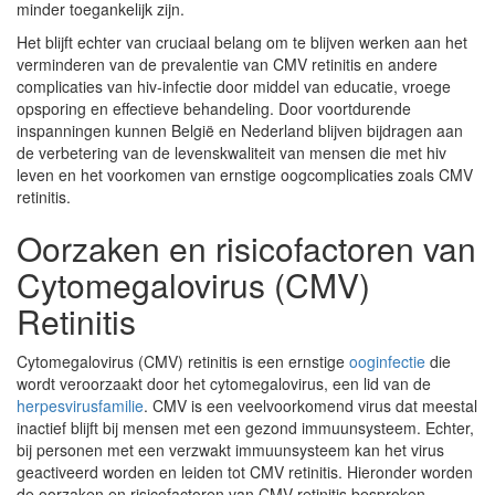
minder toegankelijk zijn.
Het blijft echter van cruciaal belang om te blijven werken aan het
verminderen van de prevalentie van CMV retinitis en andere
complicaties van hiv-infectie door middel van educatie, vroege
opsporing en effectieve behandeling. Door voortdurende
inspanningen kunnen België en Nederland blijven bijdragen aan
de verbetering van de levenskwaliteit van mensen die met hiv
leven en het voorkomen van ernstige oogcomplicaties zoals CMV
retinitis.
Oorzaken en risicofactoren van
Cytomegalovirus (CMV)
Retinitis
Cytomegalovirus (CMV) retinitis is een ernstige
ooginfectie
die
wordt veroorzaakt door het cytomegalovirus, een lid van de
herpesvirusfamilie
. CMV is een veelvoorkomend virus dat meestal
inactief blijft bij mensen met een gezond immuunsysteem. Echter,
bij personen met een verzwakt immuunsysteem kan het virus
geactiveerd worden en leiden tot CMV retinitis. Hieronder worden
de oorzaken en risicofactoren van CMV retinitis besproken.