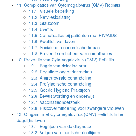
11.
Complicaties van Cytomegalovirus (CMV) Retinitis
11.1.
Visuele beperking
11.2.
Netvliesloslating
11.3.
Glaucoom
11.4.
Uveïtis
11.5.
Complicaties bij patiënten met HIV/AIDS
11.6.
Kwaliteit van leven
11.7.
Sociale en economische Impact
11.8.
Preventie en beheer van complicaties
12.
Preventie van Cytomegalovirus (CMV) Retinitis
12.1.
Begrip van risicofactoren
12.2.
Reguliere oogonderzoeken
12.3.
Antiretrovirale behandeling
12.4.
Profylactische behandeling
12.5.
Goede Hygiëne Praktijken
12.6.
Bewustwording en onderwijs
12.7.
Vaccinatieonderzoek
12.8.
Risicovermindering voor zwangere vrouwen
13.
Omgaan met Cytomegalovirus (CMV) Retinitis in het
dagelijks leven
13.1.
Begrijpen van de diagnose
13.2.
Volgen van medische richtlijnen