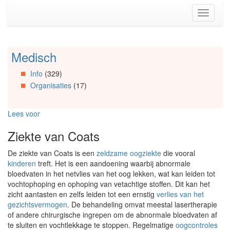
Spring
Toggle
naar
navigati
de
inhoud
(Accesskey
Medisch
Spring
1)
naar
Spring
Info
(329)
Artikels
naar
Organisaties
(17)
Spring
de
naar
primaire
Info
zijbalk
Lees voor
Spring
(Accesskey
naar
2)
Ziekte van Coats
Organisaties
Spring
De ziekte van Coats is een
zeldzame oogziekte
die vooral
naar
kinderen
treft. Het is een aandoening waarbij abnormale
Social
bloedvaten in het netvlies van het oog lekken, wat kan leiden tot
media
vochtophoping en ophoping van vetachtige stoffen. Dit kan het
zicht aantasten en zelfs leiden tot een ernstig
verlies van het
gezichtsvermogen
. De behandeling omvat meestal lasertherapie
of andere chirurgische ingrepen om de abnormale bloedvaten af
te sluiten en vochtlekkage te stoppen. Regelmatige
oogcontroles