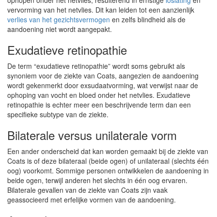
ophopen onder het netvlies, resulterend in ernstige
loslating
en
vervorming van het netvlies. Dit kan leiden tot een aanzienlijk
verlies van het gezichtsvermogen
en zelfs blindheid als de
aandoening niet wordt aangepakt.
Exudatieve retinopathie
De term “exudatieve retinopathie” wordt soms gebruikt als
synoniem voor de ziekte van Coats, aangezien de aandoening
wordt gekenmerkt door exsudaatvorming, wat verwijst naar de
ophoping van vocht en bloed onder het netvlies. Exudatieve
retinopathie is echter meer een beschrijvende term dan een
specifieke subtype van de ziekte.
Bilaterale versus unilaterale vorm
Een ander onderscheid dat kan worden gemaakt bij de ziekte van
Coats is of deze bilateraal (beide ogen) of unilateraal (slechts één
oog) voorkomt. Sommige personen ontwikkelen de aandoening in
beide ogen, terwijl anderen het slechts in één oog ervaren.
Bilaterale gevallen van de ziekte van Coats zijn vaak
geassocieerd met erfelijke vormen van de aandoening.