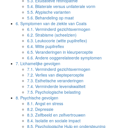
5.3.
Exudatieve retinopathie
5.4.
Bilaterale versus unilaterale vorm
5.5.
Atypische varianten
5.6.
Behandeling op maat
6.
Symptomen van de ziekte van Coats
6.1.
Verminderd gezichtsvermogen
6.2.
Strabisme (scheelzien)
6.3.
Leukocorie (witte pupilreflex)
6.4.
Witte pupilreflex
6.5.
Veranderingen in kleurperceptie
6.6.
Andere ooggerelateerde symptomen
7.
Lichamelijke gevolgen
7.1.
Verminderd gezichtsvermogen
7.2.
Verlies van diepteperceptie
7.3.
Esthetische veranderingen
7.4.
Verminderde levenskwaliteit
7.5.
Psychologische belasting
8.
Psychische gevolgen
8.1.
Angst en stress
8.2.
Depressie
8.3.
Zelfbeeld en zelfvertrouwen
8.4.
Isolatie en sociale impact
8.5.
Psychologische Hulp en ondersteuning