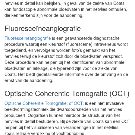
netvlies in detail kan bekijken. In geval van de ziekte van Coats
kan fundoscopie abnormale bloedvaten in het netvlies onthullen,
die kenmerkend zijn voor de aandoening.
Fluoresceïneangiografie
Fluoresceïneangiografie
is een geavanceerde diagnostische
procedure waarbij een kleurstof (fluoresceïne) intraveneus wordt
toegediend, en vervolgens worden foto’s gemaakt van het
netvlies terwijl de kleurstof zich door de bloedvaten verspreidt.
Deze procedure kan helpen bij het identificeren van abnormale
bloedvaten en lekkage, die typerend zijn voor de ziekte van
Coats. Het biedt gedetailleerde informatie over de omvang en de
ernst van de aandoening.
Optische Coherentie Tomografie (OCT)
Optische Coherentie Tomografie, of OCT
, is een niet-invasieve
beeldvormingstechniek die dwarsdoorsneden van het netvlies
produceert. Oogartsen kunnen hierdoor de structuur van het
netvlies in detail bestuderen. Bij de ziekte van Coats kan een OCT
helpen bij het visualiseren van veranderingen in het netvlies,
zoals retinale verdikking of vochtophoping.