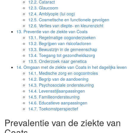
12.2.
Cataract
12.3.
Glaucoom
12.4.
Amblyopie (lui oog)
12.5.
Cosmetische en functionele gevolgen
12.6.
Verlies van diepte- en kleurenzicht
13.
Preventie van de ziekte van Coats
13.1.
Regelmatige oogonderzoeken
13.2.
Begrijpen van risicofactoren
13.3.
Bewustzijn in de gemeenschap
13.4.
Toegang tot gezondheidszorg
13.5.
Onderzoek naar genetica
14.
Omgaan met de ziekte van Coats in het dagelijks leven
14.1.
Medische zorg en oogcontroles
14.2.
Begrip van de aandoening
14.3.
Psychosociale ondersteuning
14.4.
Levensstijlaanpassingen
14.5.
Familieondersteuning
14.6.
Educatieve aanpassingen
14.7.
Toekomstperspectief
Prevalentie van de ziekte van
Coats