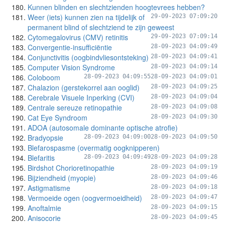
Kunnen blinden en slechtzienden hoogtevrees hebben?
Weer (iets) kunnen zien na tijdelijk of
29-09-2023 07:09:20
permanent blind of slechtziend te zijn geweest
Cytomegalovirus (CMV) retinitis
29-09-2023 07:09:14
Convergentie-insufficiëntie
28-09-2023 04:09:49
Conjunctivitis (oogbindvliesontsteking)
28-09-2023 04:09:41
Computer Vision Syndrome
28-09-2023 04:09:14
Coloboom
28-09-2023 04:09:55
28-09-2023 04:09:01
Chalazion (gerstekorrel aan ooglid)
28-09-2023 04:09:25
Cerebrale Visuele Inperking (CVI)
28-09-2023 04:09:04
Centrale sereuze retinopathie
28-09-2023 04:09:08
Cat Eye Syndroom
28-09-2023 04:09:30
ADOA (autosomale dominante optische atrofie)
Bradyopsie
28-09-2023 04:09:00
28-09-2023 04:09:50
Blefarospasme (overmatig oogknipperen)
Blefaritis
28-09-2023 04:09:49
28-09-2023 04:09:28
Birdshot Chorioretinopathie
28-09-2023 04:09:19
Bijziendheid (myopie)
28-09-2023 04:09:46
Astigmatisme
28-09-2023 04:09:18
Vermoeide ogen (oogvermoeidheid)
28-09-2023 04:09:47
Anoftalmie
28-09-2023 04:09:15
Anisocorie
28-09-2023 04:09:45