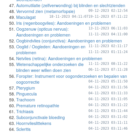
Automutilatie (zelfverwonding) bij blinden en slechtzienden
Vervormd zien (metamorfopsie)
09-12-2023 02:12:54
Maculagat
18-11-2023 04:11:07
19-11-2023 07:11:22
Iris (regenboogvlies): Aandoeningen en problemen
Oogzenuw (opticus nervus):
13-11-2023 06:11:03
Aandoeningen en problemen
11-11-2023 04:11:00
Oogbindvlies (conjunctiva): Aandoeningen en problemen
Ooglid / Oogleden: Aandoeningen en
11-11-2023 02:11:17
problemen
11-11-2023 01:11:24
Netvlies (retina): Aandoeningen en problemen
Wetenschappelijke onderzoeken die
11-11-2023 08:11:22
blinden weer willen doen zien
06-11-2023 07:11:28
Foropter: Instrument voor oogonderzoeken en bepalen van
oogcorrectie
04-11-2023 05:11:50
Pterygium
04-11-2023 03:11:56
Pinguecula
04-11-2023 03:11:33
Trachoom
04-11-2023 03:11:05
Premature retinopathie
04-11-2023 03:11:22
Trichiasis
04-11-2023 03:11:44
Subconjunctivale bloeding
04-11-2023 03:11:02
Hoornvlieslittekens
04-11-2023 03:11:11
Scleritis
04-11-2023 03:11:46