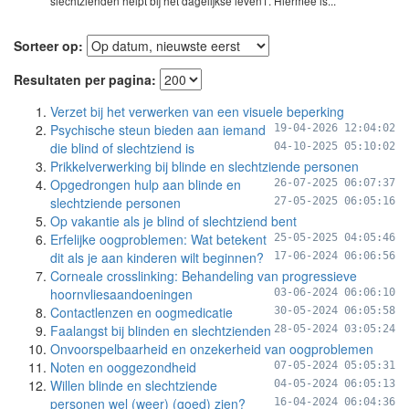
slechtzienden helpt bij het dagelijkse leven1. Hiermee is...
Sorteer op:
Resultaten per pagina:
Verzet bij het verwerken van een visuele beperking
Psychische steun bieden aan iemand
19-04-2026 12:04:02
die blind of slechtziend is
04-10-2025 05:10:02
Prikkelverwerking bij blinde en slechtziende personen
Opgedrongen hulp aan blinde en
26-07-2025 06:07:37
slechtziende personen
27-05-2025 06:05:16
Op vakantie als je blind of slechtziend bent
Erfelijke oogproblemen: Wat betekent
25-05-2025 04:05:46
dit als je aan kinderen wilt beginnen?
17-06-2024 06:06:56
Corneale crosslinking: Behandeling van progressieve
hoornvliesaandoeningen
03-06-2024 06:06:10
Contactlenzen en oogmedicatie
30-05-2024 06:05:58
Faalangst bij blinden en slechtzienden
28-05-2024 03:05:24
Onvoorspelbaarheid en onzekerheid van oogproblemen
Noten en ooggezondheid
07-05-2024 05:05:31
Willen blinde en slechtziende
04-05-2024 06:05:13
personen wel (weer) (goed) zien?
16-04-2024 06:04:36