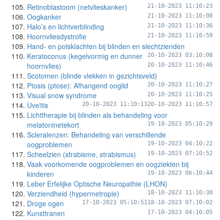
Retinoblastoom (netvlieskanker)
21-10-2023 11:10:23
Oogkanker
21-10-2023 11:10:08
Halo’s en lichtverblinding
21-10-2023 11:10:36
Hoornvliesdystrofie
21-10-2023 11:10:59
Hand- en polsklachten bij blinden en slechtzienden
Keratoconus (kegelvormig en dunner
20-10-2023 03:10:08
hoornvlies)
20-10-2023 11:10:46
Scotomen (blinde vlekken in gezichtsveld)
Ptosis (ptose): Afhangend ooglid
20-10-2023 11:10:27
Visual snow syndrome
20-10-2023 11:10:25
Uveïtis
20-10-2023 11:10:13
20-10-2023 11:10:57
Lichttherapie bij blinden als behandeling voor
melatoninetekort
19-10-2023 05:10:29
Scleralenzen: Behandeling van verschillende
oogproblemen
19-10-2023 04:10:22
Scheelzien (strabisme, strabismus)
19-10-2023 07:10:52
Vaak voorkomende oogproblemen en oogziekten bij
kinderen
19-10-2023 06:10:44
Leber Erfelijke Optische Neuropathie (LHON)
Verziendheid (hypermetropie)
18-10-2023 11:10:30
Droge ogen
17-10-2023 05:10:51
18-10-2023 07:10:02
Kunsttranen
17-10-2023 04:10:05