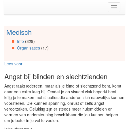
Spring
Toggle
naar
navigati
de
inhoud
(Accesskey
Medisch
Spring
1)
naar
Spring
Info
(329)
Artikels
naar
Organisaties
(17)
Spring
de
naar
primaire
Info
zijbalk
Lees voor
Spring
(Accesskey
naar
2)
Angst bij blinden en slechtzienden
Organisaties
Spring
Angst raakt iedereen, maar als je blind of slechtziend bent, komt
naar
daar een extra laag bij. Omdat je op visueel vlak beperkt bent,
Social
krijg je te maken met situaties die anderen zich nauwelijks kunnen
media
voorstellen. Die kunnen spanning, onrust of zelfs angst
veroorzaken. Gelukkig zijn er steeds meer hulpmiddelen en
vormen van ondersteuning beschikbaar die jou kunnen helpen
om je beter in je vel te voelen.