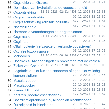
Oogziekte van Graves
04-11-2023 03:11:21
De invloed van hydratatie op de ooggezondheid
Oogontsteking
02-11-2023 02:11:48
03-11-2023 03:11:38
Oogzenuwontsteking
02-11-2023 02:11:32
Oogkasontsteking (orbitale cellulitis)
02-11-2023 01:11:01
Nachtblindheid
01-11-2023 01:11:32
Hormonale veranderingen en oogproblemen
Oogirritatie
01-11-2023 07:11:00
01-11-2023 12:11:06
Ooginfarct
01-11-2023 07:11:35
Oftalmoplegie (verzwakte of verlamde oogspieren)
Oculaire toxoplasmose
01-11-2023 07:11:51
Meibomitis
29-10-2023 08:10:19
01-11-2023 07:11:44
Hoornvlies: Aandoeningen en problemen met de cornea
Ziekte van Coats
29-10-2023 02:10:31
29-10-2023 03:10:09
Lagoftalmie (niet kunnen knipperen of ogen niet volledig
kunnen sluiten)
29-10-2023 02:10:45
Macula-oedeem
29-10-2023 02:10:30
Maculapucker
29-10-2023 02:10:20
Kleurenblindheid
29-10-2023 02:10:30
Keratitis (hoornvliesontsteking)
27-10-2023 01:10:02
Coördinatieproblemen bij blinden en slechtzienden
Duizeligheid bij blinden en
26-10-2023 02:10:47