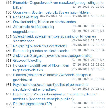
Biometrie: Oogonderzoek om nauwkeurige oogmetingen te
krijgen
13-10-2023 03:10:08
Oogzalven: Soorten, gebruik, tips en hulpmiddelen
Netvliesloslating
09-10-2023 01:10:45
13-10-2023 06:10:58
Onzekerheid bij blinden en slechtzienden
Abnormale hoofdpositie bij
08-10-2023 01:10:17
oogproblemen
08-10-2023 01:10:21
Spierstijfheid, spierpijn en spierspanning bij blinden en
slechtzienden
08-10-2023 12:10:57
Nekpijn bij blinden en slechtzienden
08-10-2023 12:10:36
Burn-out bij blinden en slechtzienden
08-10-2023 07:10:34
Ziekte van Stargardt (juveniele maculadegeneratie)
Glasvochtbloeding
07-10-2023 01:10:25
Fotopsie: (Licht)flitsen of flikkeringen
07-10-2023 11:10:22
in gezichtsveld zien
07-10-2023 06:10:46
Floaters (mouches volantes): Zwevende deeltjes in
gezichtsveld
07-10-2023 05:10:04
Psychische oorzaken van tijdelijke of permanente
slechtziendheid en blindheid
05-10-2023 05:10:55
Pupilgrootte: Miosis (abnormaal vernauwde pupillen) en
mydriasis (abnormaal verwijde pupillen)
Retinitis pigmentosa (RP)
05-10-2023 06:10:56