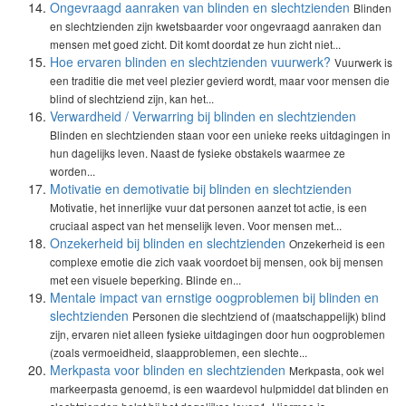
Ongevraagd aanraken van blinden en slechtzienden
Blinden
en slechtzienden zijn kwetsbaarder voor ongevraagd aanraken dan
mensen met goed zicht. Dit komt doordat ze hun zicht niet...
Hoe ervaren blinden en slechtzienden vuurwerk?
Vuurwerk is
een traditie die met veel plezier gevierd wordt, maar voor mensen die
blind of slechtziend zijn, kan het...
Verwardheid / Verwarring bij blinden en slechtzienden
Blinden en slechtzienden staan voor een unieke reeks uitdagingen in
hun dagelijks leven. Naast de fysieke obstakels waarmee ze
worden...
Motivatie en demotivatie bij blinden en slechtzienden
Motivatie, het innerlijke vuur dat personen aanzet tot actie, is een
cruciaal aspect van het menselijk leven. Voor mensen met...
Onzekerheid bij blinden en slechtzienden
Onzekerheid is een
complexe emotie die zich vaak voordoet bij mensen, ook bij mensen
met een visuele beperking. Blinde en...
Mentale impact van ernstige oogproblemen bij blinden en
slechtzienden
Personen die slechtziend of (maatschappelijk) blind
zijn, ervaren niet alleen fysieke uitdagingen door hun oogproblemen
(zoals vermoeidheid, slaapproblemen, een slechte...
Merkpasta voor blinden en slechtzienden
Merkpasta, ook wel
markeerpasta genoemd, is een waardevol hulpmiddel dat blinden en