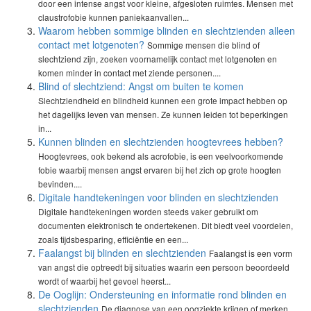
door een intense angst voor kleine, afgesloten ruimtes. Mensen met
claustrofobie kunnen paniekaanvallen...
Waarom hebben sommige blinden en slechtzienden alleen
contact met lotgenoten?
Sommige mensen die blind of
slechtziend zijn, zoeken voornamelijk contact met lotgenoten en
komen minder in contact met ziende personen....
Blind of slechtziend: Angst om buiten te komen
Slechtziendheid en blindheid kunnen een grote impact hebben op
het dagelijks leven van mensen. Ze kunnen leiden tot beperkingen
in...
Kunnen blinden en slechtzienden hoogtevrees hebben?
Hoogtevrees, ook bekend als acrofobie, is een veelvoorkomende
fobie waarbij mensen angst ervaren bij het zich op grote hoogten
bevinden....
Digitale handtekeningen voor blinden en slechtzienden
Digitale handtekeningen worden steeds vaker gebruikt om
documenten elektronisch te ondertekenen. Dit biedt veel voordelen,
zoals tijdsbesparing, efficiëntie en een...
Faalangst bij blinden en slechtzienden
Faalangst is een vorm
van angst die optreedt bij situaties waarin een persoon beoordeeld
wordt of waarbij het gevoel heerst...
De Ooglijn: Ondersteuning en informatie rond blinden en
slechtzienden
De diagnose van een oogziekte krijgen of merken