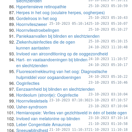
slechtzienden
26-10-2023 07:10:21
Hypertensieve retinopathie
25-10-2023 05:10:59
Herpes in het oog (oculaire herpes, oogherpes)
Gordelroos in het oog
25-10-2023 05:10:43
Hoornvlieszweer
25-10-2023 05:10:14
25-10-2023 05:10:07
Hoornvliestroebelingen
25-10-2023 05:10:27
Paniekaanvallen bij blinden en slechtzienden
Ziekenhuisinfecties die de ogen
25-10-2023 05:10:15
kunnen aantasten
24-10-2023 11:10:48
Invloed van airconditioning op de ooggezondheid
Hart- en vaataandoeningen bij blinden
24-10-2023 11:10:57
en slechtzienden
24-10-2023 05:10:17
Fluoresceïnekleuring van het oog: Diagnostische
hulpmiddel voor oogaandoeningen
24-10-2023 05:10:22
Ooginfecties
23-10-2023 05:10:46
Eenzaamheid bij blinden en slechtzienden
Hordeolum (strontje): Ooginfectie
23-10-2023 03:10:04
Hoornvliesletsels
23-10-2023 07:10:30
23-10-2023 07:10:57
Usher-syndroom
23-10-2023 07:10:04
Hemianopsie: Verlies van gezichtsveld in één of beide ogen
Invloed van melatonine op blinden
23-10-2023 07:10:14
Leber Congenitale Amaurose
21-10-2023 01:10:58
Sneeuwblindheid
21-10-2023 11:10:37
21-10-2023 11:10:18