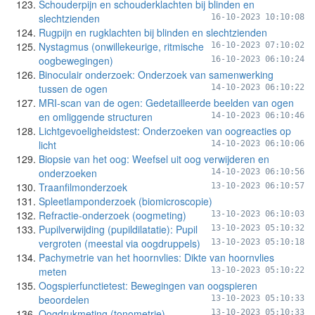
Schouderpijn en schouderklachten bij blinden en
slechtzienden
16-10-2023 10:10:08
Rugpijn en rugklachten bij blinden en slechtzienden
Nystagmus (onwillekeurige, ritmische
16-10-2023 07:10:02
oogbewegingen)
16-10-2023 06:10:24
Binoculair onderzoek: Onderzoek van samenwerking
tussen de ogen
14-10-2023 06:10:22
MRI-scan van de ogen: Gedetailleerde beelden van ogen
en omliggende structuren
14-10-2023 06:10:46
Lichtgevoeligheidstest: Onderzoeken van oogreacties op
licht
14-10-2023 06:10:06
Biopsie van het oog: Weefsel uit oog verwijderen en
onderzoeken
14-10-2023 06:10:56
Traanfilmonderzoek
13-10-2023 06:10:57
Spleetlamponderzoek (biomicroscopie)
Refractie-onderzoek (oogmeting)
13-10-2023 06:10:03
Pupilverwijding (pupildilatatie): Pupil
13-10-2023 05:10:32
vergroten (meestal via oogdruppels)
13-10-2023 05:10:18
Pachymetrie van het hoornvlies: Dikte van hoornvlies
meten
13-10-2023 05:10:22
Oogspierfunctietest: Bewegingen van oogspieren
beoordelen
13-10-2023 05:10:33
Oogdrukmeting (tonometrie)
13-10-2023 05:10:33