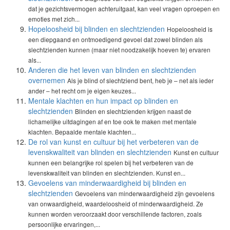
dat je gezichtsvermogen achteruitgaat, kan veel vragen oproepen en
emoties met zich...
Hopeloosheid bij blinden en slechtzienden
Hopeloosheid is
een diepgaand en ontmoedigend gevoel dat zowel blinden als
slechtzienden kunnen (maar niet noodzakelijk hoeven te) ervaren
als...
Anderen die het leven van blinden en slechtzienden
overnemen
Als je blind of slechtziend bent, heb je – net als ieder
ander – het recht om je eigen keuzes...
Mentale klachten en hun impact op blinden en
slechtzienden
Blinden en slechtzienden krijgen naast de
lichamelijke uitdagingen af en toe ook te maken met mentale
klachten. Bepaalde mentale klachten...
De rol van kunst en cultuur bij het verbeteren van de
levenskwaliteit van blinden en slechtzienden
Kunst en cultuur
kunnen een belangrijke rol spelen bij het verbeteren van de
levenskwaliteit van blinden en slechtzienden. Kunst en...
Gevoelens van minderwaardigheid bij blinden en
slechtzienden
Gevoelens van minderwaardigheid zijn gevoelens
van onwaardigheid, waardeloosheid of minderwaardigheid. Ze
kunnen worden veroorzaakt door verschillende factoren, zoals
persoonlijke ervaringen,...