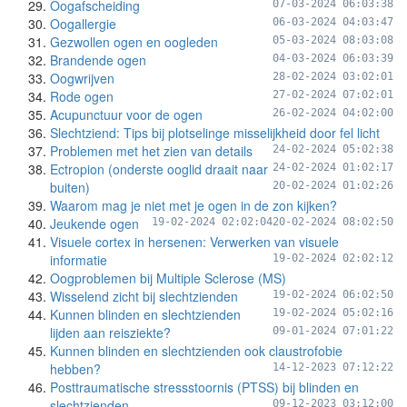
Oogafscheiding
07-03-2024 06:03:38
Oogallergie
06-03-2024 04:03:47
Gezwollen ogen en oogleden
05-03-2024 08:03:08
Brandende ogen
04-03-2024 06:03:39
Oogwrijven
28-02-2024 03:02:01
Rode ogen
27-02-2024 07:02:01
Acupunctuur voor de ogen
26-02-2024 04:02:00
Slechtziend: Tips bij plotselinge misselijkheid door fel licht
Problemen met het zien van details
24-02-2024 05:02:38
Ectropion (onderste ooglid draait naar
24-02-2024 01:02:17
buiten)
20-02-2024 01:02:26
Waarom mag je niet met je ogen in de zon kijken?
Jeukende ogen
19-02-2024 02:02:04
20-02-2024 08:02:50
Visuele cortex in hersenen: Verwerken van visuele
informatie
19-02-2024 02:02:12
Oogproblemen bij Multiple Sclerose (MS)
Wisselend zicht bij slechtzienden
19-02-2024 06:02:50
Kunnen blinden en slechtzienden
19-02-2024 05:02:16
lijden aan reisziekte?
09-01-2024 07:01:22
Kunnen blinden en slechtzienden ook claustrofobie
hebben?
14-12-2023 07:12:22
Posttraumatische stressstoornis (PTSS) bij blinden en
slechtzienden
09-12-2023 03:12:00