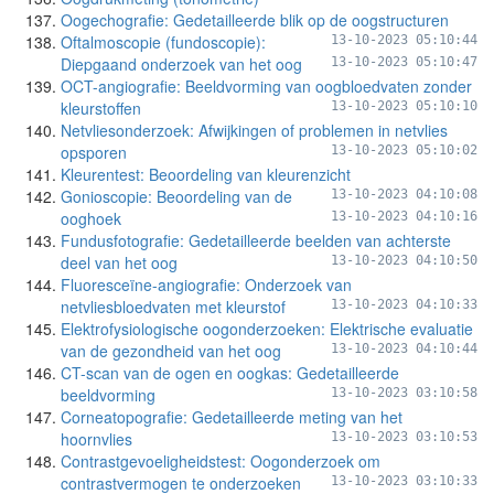
Oogechografie: Gedetailleerde blik op de oogstructuren
Oftalmoscopie (fundoscopie):
13-10-2023 05:10:44
Diepgaand onderzoek van het oog
13-10-2023 05:10:47
OCT-angiografie: Beeldvorming van oogbloedvaten zonder
kleurstoffen
13-10-2023 05:10:10
Netvliesonderzoek: Afwijkingen of problemen in netvlies
opsporen
13-10-2023 05:10:02
Kleurentest: Beoordeling van kleurenzicht
Gonioscopie: Beoordeling van de
13-10-2023 04:10:08
ooghoek
13-10-2023 04:10:16
Fundusfotografie: Gedetailleerde beelden van achterste
deel van het oog
13-10-2023 04:10:50
Fluoresceïne-angiografie: Onderzoek van
netvliesbloedvaten met kleurstof
13-10-2023 04:10:33
Elektrofysiologische oogonderzoeken: Elektrische evaluatie
van de gezondheid van het oog
13-10-2023 04:10:44
CT-scan van de ogen en oogkas: Gedetailleerde
beeldvorming
13-10-2023 03:10:58
Corneatopografie: Gedetailleerde meting van het
hoornvlies
13-10-2023 03:10:53
Contrastgevoeligheidstest: Oogonderzoek om
contrastvermogen te onderzoeken
13-10-2023 03:10:33