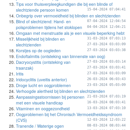
Tips voor thuisverpleegkundigen die bij een blinde of
slechtziende persoon komen
15-04-2024 07:04:41
Onbegrip over vermoeidheid bij blinden en slechtzienden
Blind of slechtziend: Hand- en
07-04-2024 12:04:54
polsproblemen tijdens het stoklopen
04-04-2024 12:04:21
Omgaan met menstruatie als je een visuele beperking hebt
Misselijkheid bij blinden en
31-03-2024 07:03:13
slechtzienden
27-03-2024 03:03:09
Korstjes op de oogleden
27-03-2024 03:03:38
Endoftalmitis (ontsteking van binnenste van oog)
Dacryocystitis (ontsteking van
27-03-2024 03:03:14
traanzak)
27-03-2024 03:03:41
Iritis
27-03-2024 03:03:09
Iridocyclitis (uveitis anterior)
26-03-2024 06:03:43
Droge lucht en oogproblemen
23-03-2024 05:03:09
Verhoogde alertheid bij blinden en slechtzienden
Aanpassingsstoornissen bij personen
21-03-2024 07:03:19
met een visuele handicap
16-03-2024 08:03:41
Vitaminen en ooggezondheid
13-03-2024 07:03:10
Oogproblemen bij het Chronisch Vermoeidheidssyndroom
(CVS)
12-03-2024 12:03:22
Tranende / Waterige ogen
08-03-2024 08:03:44