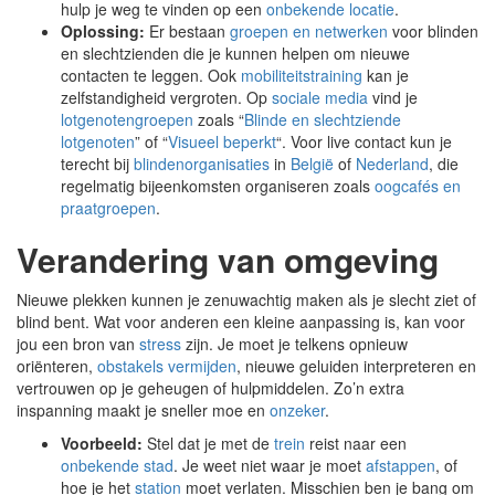
hulp je weg te vinden op een
onbekende locatie
.
Oplossing:
Er bestaan
groepen en netwerken
voor blinden
en slechtzienden die je kunnen helpen om nieuwe
contacten te leggen. Ook
mobiliteitstraining
kan je
zelfstandigheid vergroten. Op
sociale media
vind je
lotgenotengroepen
zoals “
Blinde en slechtziende
lotgenoten
” of “
Visueel beperkt
“. Voor live contact kun je
terecht bij
blindenorganisaties
in
België
of
Nederland
, die
regelmatig bijeenkomsten organiseren zoals
oogcafés en
praatgroepen
.
Verandering van omgeving
Nieuwe plekken kunnen je zenuwachtig maken als je slecht ziet of
blind bent. Wat voor anderen een kleine aanpassing is, kan voor
jou een bron van
stress
zijn. Je moet je telkens opnieuw
oriënteren,
obstakels vermijden
, nieuwe geluiden interpreteren en
vertrouwen op je geheugen of hulpmiddelen. Zo’n extra
inspanning maakt je sneller moe en
onzeker
.
Voorbeeld:
Stel dat je met de
trein
reist naar een
onbekende stad
. Je weet niet waar je moet
afstappen
, of
hoe je het
station
moet verlaten. Misschien ben je bang om