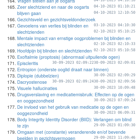
Vragen stellen aan je oogarts
04-10-2023 04:10:18
Zeer slechtziend en naar de oogarts
04-10-2023 01:10:21
blijven gaan
04-10-2023 12:10:50
Gezichtsveld en gezichtsveldonderzoek
Gevoelens van verlies bij blinden en
03-10-2023 04:10:30
slechtzienden
02-10-2023 05:10:25
Mentale impact van ernstige oogproblemen bij blinden en
slechtzienden
02-10-2023 02:10:33
Hoofdpijn bij blinden en slechtzienden
02-10-2023 05:10:58
Exoftalmie (proptosis) (abnormaal uitpuilende ogen)
Episcleritis
30-09-2023 02:09:22
30-09-2023 02:09:01
Entropion (onderste ooglid draait naar binnen)
Diplopie (dubbelzien)
30-09-2023 02:09:29
Dacryostenose
30-09-2023 02:09:24
30-09-2023 02:09:56
Visuele hallucinaties
30-09-2023 10:09:48
Drugsverslaving en medicatiemisbruik: Effecten op de ogen
en ooggezondheid
30-09-2023 07:09:24
De invloed van het gebruik van medicatie op de ogen en
ooggezondheid
30-09-2023 06:09:31
Body Integrity Identity Disorder (BIID): Verlangen om blind
te zijn
29-09-2023 01:09:30
Omgaan met (constante) veranderende en/of bevende
beelden in gezichtsvermogen
29-09-2023 11:09:46