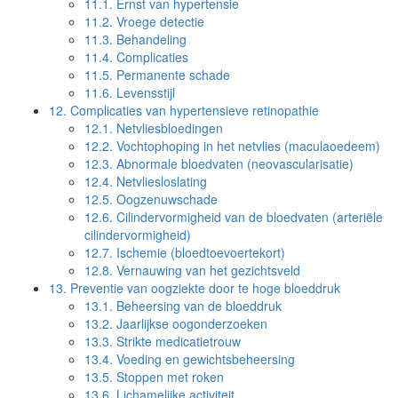
11.1.
Ernst van hypertensie
11.2.
Vroege detectie
11.3.
Behandeling
11.4.
Complicaties
11.5.
Permanente schade
11.6.
Levensstijl
12.
Complicaties van hypertensieve retinopathie
12.1.
Netvliesbloedingen
12.2.
Vochtophoping in het netvlies (maculaoedeem)
12.3.
Abnormale bloedvaten (neovascularisatie)
12.4.
Netvliesloslating
12.5.
Oogzenuwschade
12.6.
Cilindervormigheid van de bloedvaten (arteriële
cilindervormigheid)
12.7.
Ischemie (bloedtoevoertekort)
12.8.
Vernauwing van het gezichtsveld
13.
Preventie van oogziekte door te hoge bloeddruk
13.1.
Beheersing van de bloeddruk
13.2.
Jaarlijkse oogonderzoeken
13.3.
Strikte medicatietrouw
13.4.
Voeding en gewichtsbeheersing
13.5.
Stoppen met roken
13.6.
Lichamelijke activiteit