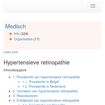
Spring
Toggle
naar
navigati
de
inhoud
(Accesskey
Medisch
Spring
1)
naar
Spring
Info
(329)
Artikels
naar
Organisaties
(17)
Spring
de
naar
primaire
Info
zijbalk
Lees voor
Spring
(Accesskey
naar
2)
Hypertensieve retinopathie
Organisaties
Spring
Inhoudsopgave
naar
Social
1.
Prevalentie van hypertensieve retinopathie
media
1.1.
Prevalentie in België
1.2.
Prevalentie in Nederland
2.
Oorzaken van hypertensieve retinopathie
3.
Risicofactoren
4.
Erfelijkheid van hypertensieve retinopathie