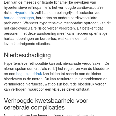
Een van de meest significante lichamelijke gevolgen van
hypertensieve retinopathie is het verhoogde cardiovasculaire
risico.
Hypertensie
zelf is al een belangrijke risicofactor voor
hartaandoeningen
, beroertes en andere cardiovasculaire
problemen. Wanneer hypertensieve retinopathie optreedt, kan dit
het cardiovasculaire risico verder vergroten. Dit betekent dat
personen met deze aandoening meer kans hebben op ernstige
hartaandoeningen en beroertes, wat kan leiden tot
levensbedreigende situaties.
Nierbeschadiging
Hypertensieve retinopathie kan ook nierschade veroorzaken. De
nieren spelen een cruciale rol bij het reguleren van de bloeddruk,
en een
hoge bloeddruk
kan leiden tot schade aan de kleine
bloedvaten in de nieren. Dit kan resulteren in nierproblemen en
verminderde nierfunctie, wat op zijn beurt de bloeddruk verder
kan verhogen, waardoor een vicieuze cirkel ontstaat.
Verhoogde kwetsbaarheid voor
cerebrale complicaties
Naast de nieren kan hypertensieve retinopathie ook de