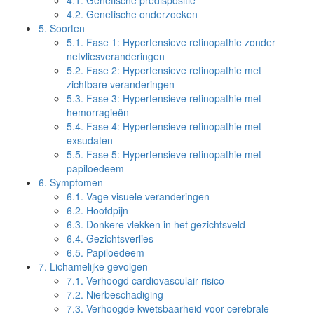
4.1.
Genetische predispositie
4.2.
Genetische onderzoeken
5.
Soorten
5.1.
Fase 1: Hypertensieve retinopathie zonder
netvliesveranderingen
5.2.
Fase 2: Hypertensieve retinopathie met
zichtbare veranderingen
5.3.
Fase 3: Hypertensieve retinopathie met
hemorragieën
5.4.
Fase 4: Hypertensieve retinopathie met
exsudaten
5.5.
Fase 5: Hypertensieve retinopathie met
papiloedeem
6.
Symptomen
6.1.
Vage visuele veranderingen
6.2.
Hoofdpijn
6.3.
Donkere vlekken in het gezichtsveld
6.4.
Gezichtsverlies
6.5.
Papiloedeem
7.
Lichamelijke gevolgen
7.1.
Verhoogd cardiovasculair risico
7.2.
Nierbeschadiging
7.3.
Verhoogde kwetsbaarheid voor cerebrale