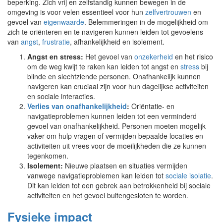
beperking. Zich vrij en zelfstandig kunnen bewegen in de
omgeving is voor velen essentieel voor hun
zelfvertrouwen
en
gevoel van
eigenwaarde
. Belemmeringen in de mogelijkheid om
zich te oriënteren en te navigeren kunnen leiden tot gevoelens
van
angst
,
frustratie
, afhankelijkheid en isolement.
Angst en stress:
Het gevoel van
onzekerheid
en het risico
om de weg kwijt te raken kan leiden tot angst en
stress
bij
blinde en slechtziende personen. Onafhankelijk kunnen
navigeren kan cruciaal zijn voor hun dagelijkse activiteiten
en sociale interacties.
Verlies van onafhankelijkheid
:
Oriëntatie- en
navigatieproblemen kunnen leiden tot een verminderd
gevoel van onafhankelijkheid. Personen moeten mogelijk
vaker om hulp vragen of vermijden bepaalde locaties en
activiteiten uit vrees voor de moeilijkheden die ze kunnen
tegenkomen.
Isolement:
Nieuwe plaatsen en situaties vermijden
vanwege navigatieproblemen kan leiden tot
sociale isolatie
.
Dit kan leiden tot een gebrek aan betrokkenheid bij sociale
activiteiten en het gevoel buitengesloten te worden.
Fysieke impact