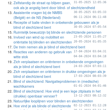
Zelfstandig de straat op blijven gaan,
31-05-2025 12:05:36
ook als je angstig bent door blind- of slechtziendheid
Assistentie vragen bij de NMBS
30-05-2025 03:05:33
(België) en de NS (Nederland)
06-11-2024 06:11:48
Receptie of balie vinden in onbekende gebouwen als je
blind of slechtziend bent
30-05-2024 07:05:54
Ruimtelijk bewustzijn bij blinde en slechtziende personen
Invloed van wind op mobiliteit en
23-05-2024 11:05:27
oriëntatie bij blinden en slechtzienden
20-05-2024 01:05:35
De trein nemen als je blind of slechtziend bent
Reacties van anderen op gebruik van
17-04-2024 03:04:31
witte stok
04-04-2024 03:04:18
Zich verplaatsen en oriënteren in onbekende omgevingen
als je blind of slechtziend bent
24-03-2024 07:03:11
Zich verplaatsen en oriënteren in drukke omgevingen als je
blind of slechtziend bent
17-03-2024 08:03:39
Blind of slechtziend: Navigatieproblemen in (medische)
wachtkamers
01-01-2024 04:01:46
Blind of slechtziend: Hoe vind je een lege zitplaats in het
(drukke) openbaar vervoer?
13-12-2023 08:12:32
Natuurlijke looplijnen voor blinden en slechtzienden
Hoe vind je als blinde of slechtziende
02-12-2023 01:12:28