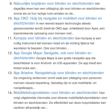
Natuurlijke looplijnen voor blinden en slechtzienden
Het
dagelijks leven kan een uitdaging zijn voor blinden en slechtzienden,
vooral als ze hun veilige huis verlaten en de...
App OKO: Hulp bij navigatie en mobiliteit voor blinden en
slechtzienden
In een wereld waarin technologie steeds
geavanceerder wordt, biedt de OKO-app, ontwikkeld door Ayes, een
baanbrekende oplossing voor mensen met...
Kompas voor blinden en slechtzienden
Een kompas is een
nuttig instrument dat mensen helpt om de richting tijdens het
wandelen te bepalen. Ook voor blinden...
App Google Maps: Navigatie, ook voor blinden en
slechtzienden
Google Maps is een gratis navigatie-app die
beschikbaar is voor Android- en iOS-apparaten. De app biedt een
breed scala aan...
App Ariadne: Navigatiehulp voor blinden en slechtzienden
De omgeving verkennen vormt vaak een uitdaging voor personen
met een visuele beperking. Gelukkig zijn er ook mobiliteits- en
navigatieapps...
Mobiliteitshulpmiddelen voor blinden en slechtzienden
Hier
volgt uitgebreide informatie over diverse mobiliteitshulpmiddelen voor
blinden en slechtzienden. De effectiviteit van deze hulpmiddelen kan
variëren afhankelijk van...