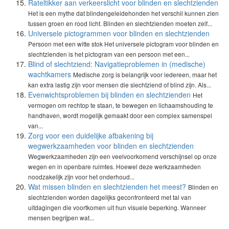
Rateltikker aan verkeerslicht voor blinden en slechtzienden
Het is een mythe dat blindengeleidehonden het verschil kunnen zien
tussen groen en rood licht. Blinden en slechtzienden moeten zelf...
Universele pictogrammen voor blinden en slechtzienden
Persoon met een witte stok Het universele pictogram voor blinden en
slechtzienden is het pictogram van een persoon met een...
Blind of slechtziend: Navigatieproblemen in (medische)
wachtkamers
Medische zorg is belangrijk voor iedereen, maar het
kan extra lastig zijn voor mensen die slechtziend of blind zijn. Als...
Evenwichtsproblemen bij blinden en slechtzienden
Het
vermogen om rechtop te staan, te bewegen en lichaamshouding te
handhaven, wordt mogelijk gemaakt door een complex samenspel
van...
Zorg voor een duidelijke afbakening bij
wegwerkzaamheden voor blinden en slechtzienden
Wegwerkzaamheden zijn een veelvoorkomend verschijnsel op onze
wegen en in openbare ruimtes. Hoewel deze werkzaamheden
noodzakelijk zijn voor het onderhoud...
Wat missen blinden en slechtzienden het meest?
Blinden en
slechtzienden worden dagelijks geconfronteerd met tal van
uitdagingen die voortkomen uit hun visuele beperking. Wanneer
mensen begrijpen wat...