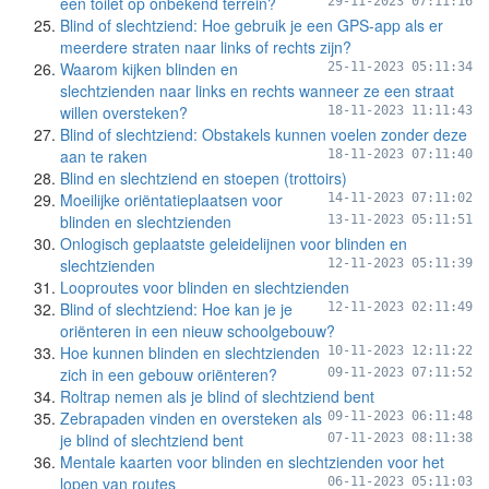
een toilet op onbekend terrein?
29-11-2023 07:11:16
Blind of slechtziend: Hoe gebruik je een GPS-app als er
meerdere straten naar links of rechts zijn?
Waarom kijken blinden en
25-11-2023 05:11:34
slechtzienden naar links en rechts wanneer ze een straat
willen oversteken?
18-11-2023 11:11:43
Blind of slechtziend: Obstakels kunnen voelen zonder deze
aan te raken
18-11-2023 07:11:40
Blind en slechtziend en stoepen (trottoirs)
Moeilijke oriëntatieplaatsen voor
14-11-2023 07:11:02
blinden en slechtzienden
13-11-2023 05:11:51
Onlogisch geplaatste geleidelijnen voor blinden en
slechtzienden
12-11-2023 05:11:39
Looproutes voor blinden en slechtzienden
Blind of slechtziend: Hoe kan je je
12-11-2023 02:11:49
oriënteren in een nieuw schoolgebouw?
Hoe kunnen blinden en slechtzienden
10-11-2023 12:11:22
zich in een gebouw oriënteren?
09-11-2023 07:11:52
Roltrap nemen als je blind of slechtziend bent
Zebrapaden vinden en oversteken als
09-11-2023 06:11:48
je blind of slechtziend bent
07-11-2023 08:11:38
Mentale kaarten voor blinden en slechtzienden voor het
lopen van routes
06-11-2023 05:11:03