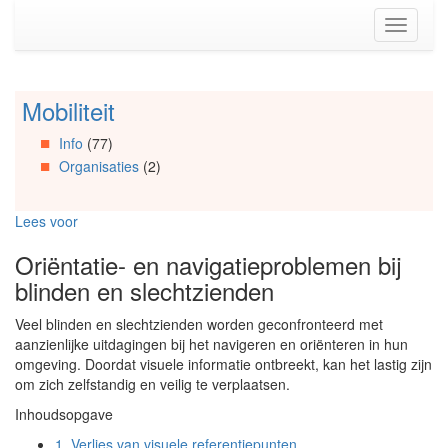
Spring
Toggle
naar
navigati
de
inhoud
(Accesskey
Mobiliteit
Spring
1)
naar
Spring
Info
(77)
Artikels
naar
Organisaties
(2)
Spring
de
naar
primaire
Info
zijbalk
Lees voor
Spring
(Accesskey
naar
2)
Oriëntatie- en navigatieproblemen bij
Organisaties
blinden en slechtzienden
Spring
naar
Veel blinden en slechtzienden worden geconfronteerd met
Social
aanzienlijke uitdagingen bij het navigeren en oriënteren in hun
media
omgeving. Doordat visuele informatie ontbreekt, kan het lastig zijn
om zich zelfstandig en veilig te verplaatsen.
Inhoudsopgave
1.
Verlies van visuele referentiepunten