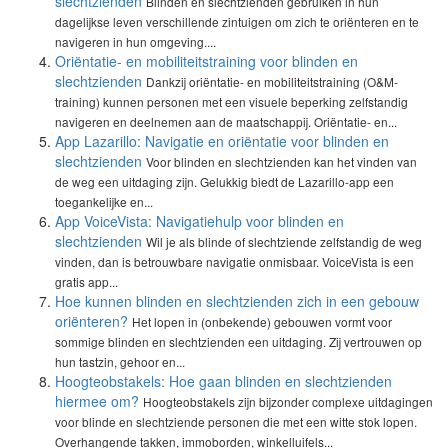
slechtzienden
Blinden en slechtzienden gebruiken in hun
dagelijkse leven verschillende zintuigen om zich te oriënteren en te
navigeren in hun omgeving....
Oriëntatie- en mobiliteitstraining voor blinden en
slechtzienden
Dankzij oriëntatie- en mobiliteitstraining (O&M-
training) kunnen personen met een visuele beperking zelfstandig
navigeren en deelnemen aan de maatschappij. Oriëntatie- en...
App Lazarillo: Navigatie en oriëntatie voor blinden en
slechtzienden
Voor blinden en slechtzienden kan het vinden van
de weg een uitdaging zijn. Gelukkig biedt de Lazarillo-app een
toegankelijke en...
App VoiceVista: Navigatiehulp voor blinden en
slechtzienden
Wil je als blinde of slechtziende zelfstandig de weg
vinden, dan is betrouwbare navigatie onmisbaar. VoiceVista is een
gratis app...
Hoe kunnen blinden en slechtzienden zich in een gebouw
oriënteren?
Het lopen in (onbekende) gebouwen vormt voor
sommige blinden en slechtzienden een uitdaging. Zij vertrouwen op
hun tastzin, gehoor en...
Hoogteobstakels: Hoe gaan blinden en slechtzienden
hiermee om?
Hoogteobstakels zijn bijzonder complexe uitdagingen
voor blinde en slechtziende personen die met een witte stok lopen.
Overhangende takken, immoborden, winkelluifels...