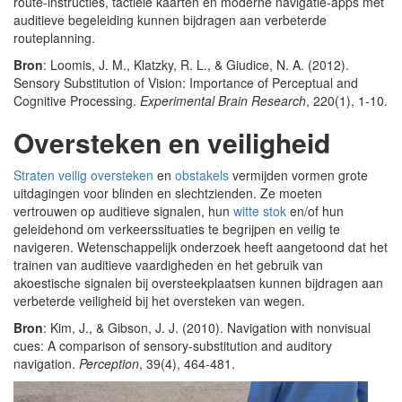
route-instructies, tactiele kaarten en moderne navigatie-apps met
auditieve begeleiding kunnen bijdragen aan verbeterde
routeplanning.
Bron
: Loomis, J. M., Klatzky, R. L., & Giudice, N. A. (2012).
Sensory Substitution of Vision: Importance of Perceptual and
Cognitive Processing.
Experimental Brain Research
, 220(1), 1-10.
Oversteken en veiligheid
Straten veilig oversteken
en
obstakels
vermijden vormen grote
uitdagingen voor blinden en slechtzienden. Ze moeten
vertrouwen op auditieve signalen, hun
witte stok
en/of hun
geleidehond om verkeerssituaties te begrijpen en veilig te
navigeren. Wetenschappelijk onderzoek heeft aangetoond dat het
trainen van auditieve vaardigheden en het gebruik van
akoestische signalen bij oversteekplaatsen kunnen bijdragen aan
verbeterde veiligheid bij het oversteken van wegen.
Bron
: Kim, J., & Gibson, J. J. (2010). Navigation with nonvisual
cues: A comparison of sensory-substitution and auditory
navigation.
Perception
, 39(4), 464-481.