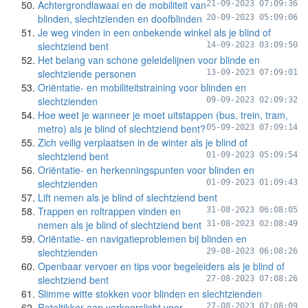
Achtergrondlawaai en de mobiliteit van
21-09-2023 07:09:36
blinden, slechtzienden en doofblinden
20-09-2023 05:09:06
Je weg vinden in een onbekende winkel als je blind of
slechtziend bent
14-09-2023 03:09:50
Het belang van schone geleidelijnen voor blinde en
slechtziende personen
13-09-2023 07:09:01
Oriëntatie- en mobiliteitstraining voor blinden en
slechtzienden
09-09-2023 02:09:32
Hoe weet je wanneer je moet uitstappen (bus, trein, tram,
metro) als je blind of slechtziend bent?
05-09-2023 07:09:14
Zich veilig verplaatsen in de winter als je blind of
slechtziend bent
01-09-2023 05:09:54
Oriëntatie- en herkenningspunten voor blinden en
slechtzienden
01-09-2023 01:09:43
Lift nemen als je blind of slechtziend bent
Trappen en roltrappen vinden en
31-08-2023 06:08:05
nemen als je blind of slechtziend bent
31-08-2023 02:08:49
Oriëntatie- en navigatieproblemen bij blinden en
slechtzienden
29-08-2023 06:08:26
Openbaar vervoer en tips voor begeleiders als je blind of
slechtziend bent
27-08-2023 07:08:26
Slimme witte stokken voor blinden en slechtzienden
Rateltikker aan verkeerslicht voor
27-08-2023 07:08:09