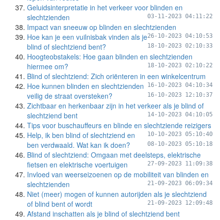
Geluidsinterpretatie in het verkeer voor blinden en
slechtzienden
03-11-2023 04:11:22
Impact van sneeuw op blinden en slechtzienden
Hoe kan je een vuilnisbak vinden als je
26-10-2023 04:10:53
blind of slechtziend bent?
18-10-2023 02:10:33
Hoogteobstakels: Hoe gaan blinden en slechtzienden
hiermee om?
18-10-2023 02:10:22
Blind of slechtziend: Zich oriënteren in een winkelcentrum
Hoe kunnen blinden en slechtzienden
16-10-2023 04:10:34
veilig de straat oversteken?
16-10-2023 12:10:37
Zichtbaar en herkenbaar zijn in het verkeer als je blind of
slechtziend bent
14-10-2023 04:10:05
Tips voor buschauffeurs en blinde en slechtziende reizigers
Help, ik ben blind of slechtziend en
10-10-2023 05:10:40
ben verdwaald. Wat kan ik doen?
08-10-2023 05:10:18
Blind of slechtziend: Omgaan met deelsteps, elektrische
fietsen en elektrische voertuigen
27-09-2023 11:09:38
Invloed van weerseizoenen op de mobiliteit van blinden en
slechtzienden
21-09-2023 06:09:34
Niet (meer) mogen of kunnen autorijden als je slechtziend
of blind bent of wordt
21-09-2023 12:09:48
Afstand inschatten als je blind of slechtziend bent