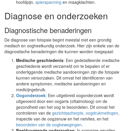
hoofdpijn,
spierspanning
en maagklachten.
Diagnose en onderzoeken
Diagnostische benaderingen
De diagnose van fotopsie begint meestal met een grondig
medisch en oogheelkundig onderzoek. Hier zijn enkele van de
diagnostische benaderingen die kunnen worden toegepast:
Medische geschiedenis
: Een gedetailleerde medische
geschiedenis wordt verzameld om te bepalen of er
onderliggende medische aandoeningen zijn die fotopsie
kunnen veroorzaken. Dit omvat het identificeren van
andere symptomen, medische aandoeningen en
medicijngebruik.
Oogonderzoek
: Een uitgebreid oogonderzoek wordt
uitgevoerd door een oogarts (oftalmoloog) om de
gezondheid van het oog te beoordelen. Dit omvat het
controleren van de
gezichtsscherpte
,
oogdrukmetingen
,
inspectie van de oogzenuw en het netvlies, en het
beoordelen van de oogbewegingen
.
Beeldvormende onderzoeken
: In sommige gevallen