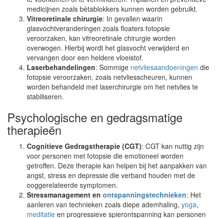
medicijnen zoals bètablokkers kunnen worden gebruikt.
Vitreoretinale chirurgie
: In gevallen waarin
glasvochtveranderingen zoals floaters fotopsie
veroorzaken, kan vitreoretinale chirurgie worden
overwogen. Hierbij wordt het glasvocht verwijderd en
vervangen door een heldere vloeistof.
Laserbehandelingen
: Sommige
netvliesaandoeningen
die
fotopsie veroorzaken, zoals netvliesscheuren, kunnen
worden behandeld met laserchirurgie om het netvlies te
stabiliseren.
Psychologische en gedragsmatige
therapieën
Cognitieve Gedragstherapie (CGT)
: CGT kan nuttig zijn
voor personen met fotopsie die emotioneel worden
getroffen. Deze therapie kan helpen bij het aanpakken van
angst, stress en depressie die verband houden met de
ooggerelateerde symptomen.
Stressmanagement en
ontspanningstechnieken
: Het
aanleren van technieken zoals diepe ademhaling,
yoga
,
meditatie
en progressieve spierontspanning kan personen