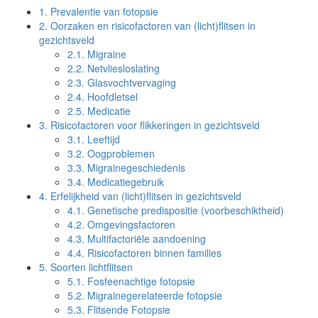
1.
Prevalentie van fotopsie
2.
Oorzaken en risicofactoren van (licht)flitsen in
gezichtsveld
2.1.
Migraine
2.2.
Netvliesloslating
2.3.
Glasvochtvervaging
2.4.
Hoofdletsel
2.5.
Medicatie
3.
Risicofactoren voor flikkeringen in gezichtsveld
3.1.
Leeftijd
3.2.
Oogproblemen
3.3.
Migrainegeschiedenis
3.4.
Medicatiegebruik
4.
Erfelijkheid van (licht)flitsen in gezichtsveld
4.1.
Genetische predispositie (voorbeschiktheid)
4.2.
Omgevingsfactoren
4.3.
Multifactoriële aandoening
4.4.
Risicofactoren binnen families
5.
Soorten lichtflitsen
5.1.
Fosfeenachtige fotopsie
5.2.
Migrainegerelateerde fotopsie
5.3.
Flitsende Fotopsie