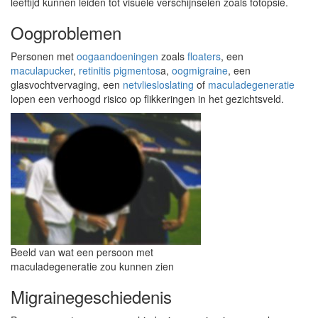
leeftijd kunnen leiden tot visuele verschijnselen zoals fotopsie.
Oogproblemen
Personen met
oogaandoeningen
zoals
floaters
, een
maculapucker
,
retinitis pigmentos
a,
oogmigraine
, een
glasvochtvervaging, een
netvliesloslating
of
maculadegeneratie
lopen een verhoogd risico op flikkeringen in het gezichtsveld.
Beeld van wat een persoon met
maculadegeneratie zou kunnen zien
Migrainegeschiedenis