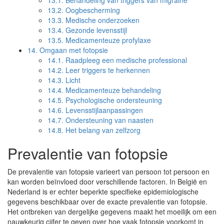
13.1.
Behandeling van triggers van migraine
13.2.
Oogbescherming
13.3.
Medische onderzoeken
13.4.
Gezonde levensstijl
13.5.
Medicamenteuze profylaxe
14.
Omgaan met fotopsie
14.1.
Raadpleeg een medische professional
14.2.
Leer triggers te herkennen
14.3.
Licht
14.4.
Medicamenteuze behandeling
14.5.
Psychologische ondersteuning
14.6.
Levensstijlaanpassingen
14.7.
Ondersteuning van naasten
14.8.
Het belang van zelfzorg
Prevalentie van fotopsie
De prevalentie van fotopsie varieert van persoon tot persoon en
kan worden beïnvloed door verschillende factoren. In België en
Nederland is er echter beperkte specifieke epidemiologische
gegevens beschikbaar over de exacte prevalentie van fotopsie.
Het ontbreken van dergelijke gegevens maakt het moeilijk om een
nauwkeurig cijfer te geven over hoe vaak fotopsie voorkomt in