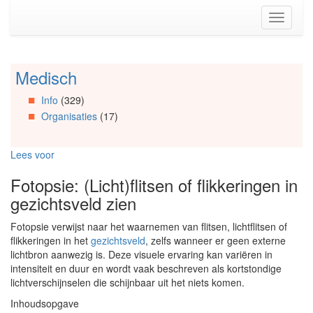
Spring
Toggle
naar
navigati
de
inhoud
(Accesskey
Medisch
Spring
1)
naar
Spring
Info
(329)
Artikels
naar
Organisaties
(17)
Spring
de
naar
primaire
Info
zijbalk
Lees voor
Spring
(Accesskey
naar
2)
Fotopsie: (Licht)flitsen of flikkeringen in
Organisaties
gezichtsveld zien
Spring
naar
Fotopsie verwijst naar het waarnemen van flitsen, lichtflitsen of
Social
flikkeringen in het
gezichtsveld
, zelfs wanneer er geen externe
media
lichtbron aanwezig is. Deze visuele ervaring kan variëren in
intensiteit en duur en wordt vaak beschreven als kortstondige
lichtverschijnselen die schijnbaar uit het niets komen.
Inhoudsopgave