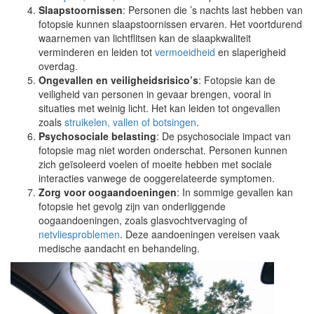
Slaapstoornissen
: Personen die ’s nachts last hebben van
fotopsie kunnen slaapstoornissen ervaren. Het voortdurend
waarnemen van lichtflitsen kan de slaapkwaliteit
verminderen en leiden tot
vermoeidheid
en slaperigheid
overdag.
Ongevallen en veiligheidsrisico’s
: Fotopsie kan de
veiligheid van personen in gevaar brengen, vooral in
situaties met weinig licht. Het kan leiden tot ongevallen
zoals
struikelen, vallen of botsingen
.
Psychosociale belasting
: De psychosociale impact van
fotopsie mag niet worden onderschat. Personen kunnen
zich geïsoleerd voelen of moeite hebben met sociale
interacties vanwege de ooggerelateerde symptomen.
Zorg voor oogaandoeningen
: In sommige gevallen kan
fotopsie het gevolg zijn van onderliggende
oogaandoeningen, zoals glasvochtvervaging of
netvliesproblemen
. Deze aandoeningen vereisen vaak
medische aandacht en behandeling.