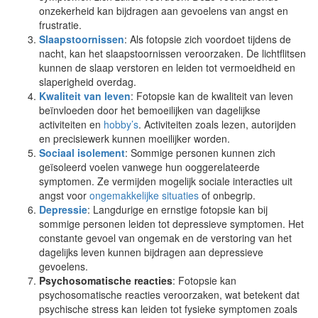
onzekerheid kan bijdragen aan gevoelens van angst en
frustratie.
Slaapstoornissen
: Als fotopsie zich voordoet tijdens de
nacht, kan het slaapstoornissen veroorzaken. De lichtflitsen
kunnen de slaap verstoren en leiden tot vermoeidheid en
slaperigheid overdag.
Kwaliteit van leven
: Fotopsie kan de kwaliteit van leven
beïnvloeden door het bemoeilijken van dagelijkse
activiteiten en
hobby’s
. Activiteiten zoals lezen, autorijden
en precisiewerk kunnen moeilijker worden.
Sociaal isolement
: Sommige personen kunnen zich
geïsoleerd voelen vanwege hun ooggerelateerde
symptomen. Ze vermijden mogelijk sociale interacties uit
angst voor
ongemakkelijke situaties
of onbegrip.
Depressie
: Langdurige en ernstige fotopsie kan bij
sommige personen leiden tot depressieve symptomen. Het
constante gevoel van ongemak en de verstoring van het
dagelijks leven kunnen bijdragen aan depressieve
gevoelens.
Psychosomatische reacties
: Fotopsie kan
psychosomatische reacties veroorzaken, wat betekent dat
psychische stress kan leiden tot fysieke symptomen zoals