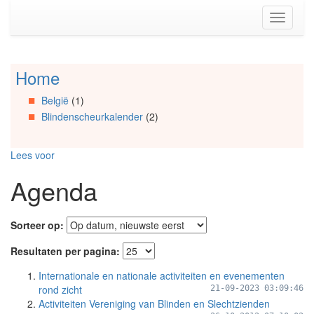
Spring
Toggle
naar
navigati
de
inhoud
(Accesskey
Home
Spring
1)
naar
Spring
België
(1)
Artikels
naar
Blindenscheurkalender
(2)
Spring
de
naar
primaire
Info
zijbalk
Lees voor
Spring
(Accesskey
naar
2)
Agenda
Organisaties
Spring
naar
Sorteer op:
Social
media
Resultaten per pagina:
Internationale en nationale activiteiten en evenementen
rond zicht
21-09-2023 03:09:46
Activiteiten Vereniging van Blinden en Slechtzienden