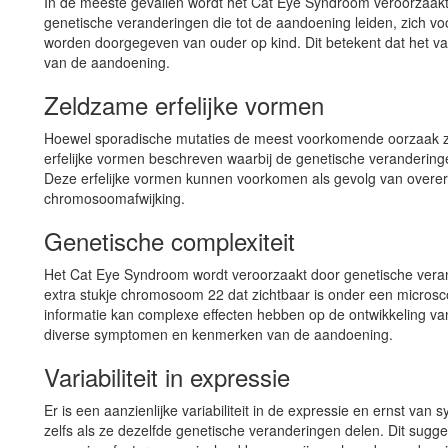
In de meeste gevallen wordt het Cat Eye Syndroom veroorzaakt
genetische veranderingen die tot de aandoening leiden, zich voo
worden doorgegeven van ouder op kind. Dit betekent dat het va
van de aandoening.
Zeldzame erfelijke vormen
Hoewel sporadische mutaties de meest voorkomende oorzaak zi
erfelijke vormen beschreven waarbij de genetische veranderin
Deze erfelijke vormen kunnen voorkomen als gevolg van overer
chromosoomafwijking.
Genetische complexiteit
Het Cat Eye Syndroom wordt veroorzaakt door genetische vera
extra stukje chromosoom 22 dat zichtbaar is onder een microsco
informatie kan complexe effecten hebben op de ontwikkeling van
diverse symptomen en kenmerken van de aandoening.
Variabiliteit in expressie
Er is een aanzienlijke variabiliteit in de expressie en ernst v
zelfs als ze dezelfde genetische veranderingen delen. Dit sugge