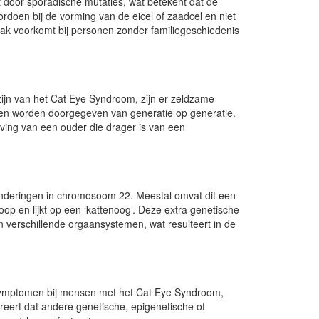
 door sporadische mutaties, wat betekent dat de
rdoen bij de vorming van de eicel of zaadcel en niet
ak voorkomt bij personen zonder familiegeschiedenis
jn van het Cat Eye Syndroom, zijn er zeldzame
gen worden doorgegeven van generatie op generatie.
ving van een ouder die drager is van een
nderingen in chromosoom 22. Meestal omvat dit een
op en lijkt op een ‘kattenoog’. Deze extra genetische
 verschillende orgaansystemen, wat resulteert in de
an symptomen bij mensen met het Cat Eye Syndroom,
reert dat andere genetische, epigenetische of