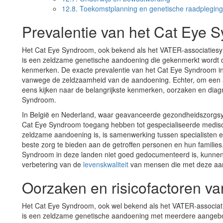
12.8.
Toekomstplanning en genetische raadpleging
Prevalentie van het Cat Eye 
Het Cat Eye Syndroom, ook bekend als het VATER-associatiesy
is een zeldzame genetische aandoening die gekenmerkt wordt d
kenmerken. De exacte prevalentie van het Cat Eye Syndroom i
vanwege de zeldzaamheid van de aandoening. Echter, om een a
eens kijken naar de belangrijkste kenmerken, oorzaken en dia
Syndroom.
In België en Nederland, waar geavanceerde gezondheidszorgsy
Cat Eye Syndroom toegang hebben tot gespecialiseerde medisc
zeldzame aandoening is, is samenwerking tussen specialisten 
beste zorg te bieden aan de getroffen personen en hun families
Syndroom in deze landen niet goed gedocumenteerd is, kunne
verbetering van de
levenskwaliteit
van mensen die met deze aa
Oorzaken en risicofactoren v
Het Cat Eye Syndroom, ook wel bekend als het VATER-associat
is een zeldzame genetische aandoening met meerdere aangebor