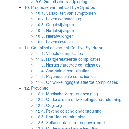
9.9.
Genetische raadpleging
10.
Prognose van het Cat Eye Syndroom
10.1.
Variabiliteit van symptomen
10.2.
Levensverwachting
10.3.
Oogafwijkingen
10.4.
Hartafwijkingen
10.5.
Nierafwijkingen
10.6.
Levenskwaliteit
11.
Complicaties van het Cat Eye Syndroom
11.1.
Visuele complicaties
11.2.
Hartgerelateerde complicaties
11.3.
Niergerelateerde complicaties
11.4.
Anorectale complicaties
11.5.
Psychosociale complicaties
11.6.
Ontwikkelingsgerelateerde complicaties
12.
Preventie
12.1.
Medische Zorg en opvolging
12.2.
Onderwijs en ontwikkelingsondersteuning
12.3.
Oogzorg
12.4.
Psychologische ondersteuning
12.5.
Familieondersteuning
12.6.
Zelfacceptatie en empowerment
12.7.
Onderwijs en bewustwording