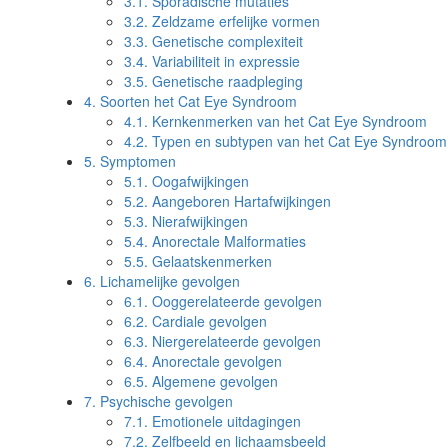
3.1.
Sporadische mutaties
3.2.
Zeldzame erfelijke vormen
3.3.
Genetische complexiteit
3.4.
Variabiliteit in expressie
3.5.
Genetische raadpleging
4.
Soorten het Cat Eye Syndroom
4.1.
Kernkenmerken van het Cat Eye Syndroom
4.2.
Typen en subtypen van het Cat Eye Syndroom
5.
Symptomen
5.1.
Oogafwijkingen
5.2.
Aangeboren Hartafwijkingen
5.3.
Nierafwijkingen
5.4.
Anorectale Malformaties
5.5.
Gelaatskenmerken
6.
Lichamelijke gevolgen
6.1.
Ooggerelateerde gevolgen
6.2.
Cardiale gevolgen
6.3.
Niergerelateerde gevolgen
6.4.
Anorectale gevolgen
6.5.
Algemene gevolgen
7.
Psychische gevolgen
7.1.
Emotionele uitdagingen
7.2.
Zelfbeeld en lichaamsbeeld