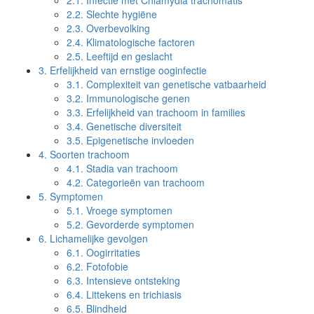
2.1.
Infectie met Chlamydia trachomatis
2.2.
Slechte hygiëne
2.3.
Overbevolking
2.4.
Klimatologische factoren
2.5.
Leeftijd en geslacht
3.
Erfelijkheid van ernstige ooginfectie
3.1.
Complexiteit van genetische vatbaarheid
3.2.
Immunologische genen
3.3.
Erfelijkheid van trachoom in families
3.4.
Genetische diversiteit
3.5.
Epigenetische invloeden
4.
Soorten trachoom
4.1.
Stadia van trachoom
4.2.
Categorieën van trachoom
5.
Symptomen
5.1.
Vroege symptomen
5.2.
Gevorderde symptomen
6.
Lichamelijke gevolgen
6.1.
Oogirritaties
6.2.
Fotofobie
6.3.
Intensieve ontsteking
6.4.
Littekens en trichiasis
6.5.
Blindheid