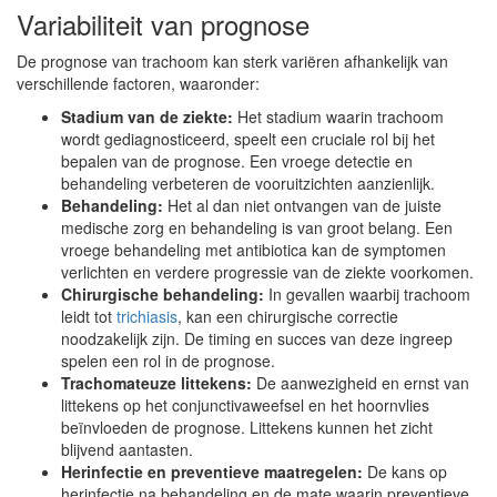
Variabiliteit van prognose
De prognose van trachoom kan sterk variëren afhankelijk van
verschillende factoren, waaronder:
Stadium van de ziekte:
Het stadium waarin trachoom
wordt gediagnosticeerd, speelt een cruciale rol bij het
bepalen van de prognose. Een vroege detectie en
behandeling verbeteren de vooruitzichten aanzienlijk.
Behandeling:
Het al dan niet ontvangen van de juiste
medische zorg en behandeling is van groot belang. Een
vroege behandeling met antibiotica kan de symptomen
verlichten en verdere progressie van de ziekte voorkomen.
Chirurgische behandeling:
In gevallen waarbij trachoom
leidt tot
trichiasis
, kan een chirurgische correctie
noodzakelijk zijn. De timing en succes van deze ingreep
spelen een rol in de prognose.
Trachomateuze littekens:
De aanwezigheid en ernst van
littekens op het conjunctivaweefsel en het hoornvlies
beïnvloeden de prognose. Littekens kunnen het zicht
blijvend aantasten.
Herinfectie en preventieve maatregelen:
De kans op
herinfectie na behandeling en de mate waarin preventieve