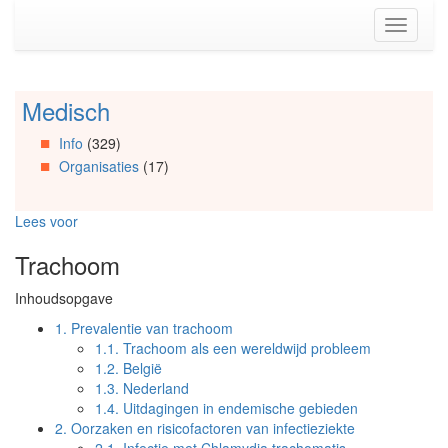
Spring
Toggle
naar
navigati
de
inhoud
(Accesskey
Medisch
Spring
1)
naar
Spring
Info
(329)
Artikels
naar
Organisaties
(17)
Spring
de
naar
primaire
Info
zijbalk
Lees voor
Spring
(Accesskey
naar
2)
Trachoom
Organisaties
Spring
Inhoudsopgave
naar
Social
1.
Prevalentie van trachoom
media
1.1.
Trachoom als een wereldwijd probleem
1.2.
België
1.3.
Nederland
1.4.
Uitdagingen in endemische gebieden
2.
Oorzaken en risicofactoren van infectieziekte