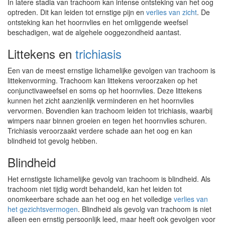
In latere stadia van trachoom kan intense ontsteking van het oog
optreden. Dit kan leiden tot ernstige pijn en
verlies van zicht
. De
ontsteking kan het hoornvlies en het omliggende weefsel
beschadigen, wat de algehele ooggezondheid aantast.
Littekens en
trichiasis
Een van de meest ernstige lichamelijke gevolgen van trachoom is
littekenvorming. Trachoom kan littekens veroorzaken op het
conjunctivaweefsel en soms op het hoornvlies. Deze littekens
kunnen het zicht aanzienlijk verminderen en het hoornvlies
vervormen. Bovendien kan trachoom leiden tot trichiasis, waarbij
wimpers naar binnen groeien en tegen het hoornvlies schuren.
Trichiasis veroorzaakt verdere schade aan het oog en kan
blindheid tot gevolg hebben.
Blindheid
Het ernstigste lichamelijke gevolg van trachoom is blindheid. Als
trachoom niet tijdig wordt behandeld, kan het leiden tot
onomkeerbare schade aan het oog en het volledige
verlies van
het gezichtsvermogen
. Blindheid als gevolg van trachoom is niet
alleen een ernstig persoonlijk leed, maar heeft ook gevolgen voor