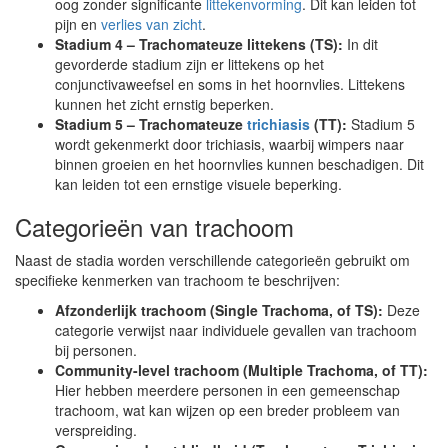
oog zonder significante
littekenvorming
. Dit kan leiden tot
pijn en
verlies van zicht
.
Stadium 4 – Trachomateuze littekens (TS):
In dit
gevorderde stadium zijn er littekens op het
conjunctivaweefsel en soms in het hoornvlies. Littekens
kunnen het zicht ernstig beperken.
Stadium 5 – Trachomateuze
trichiasis
(TT):
Stadium 5
wordt gekenmerkt door trichiasis, waarbij wimpers naar
binnen groeien en het hoornvlies kunnen beschadigen. Dit
kan leiden tot een ernstige visuele beperking.
Categorieën van trachoom
Naast de stadia worden verschillende categorieën gebruikt om
specifieke kenmerken van trachoom te beschrijven:
Afzonderlijk trachoom (Single Trachoma, of TS):
Deze
categorie verwijst naar individuele gevallen van trachoom
bij personen.
Community-level trachoom (Multiple Trachoma, of TT):
Hier hebben meerdere personen in een gemeenschap
trachoom, wat kan wijzen op een breder probleem van
verspreiding.