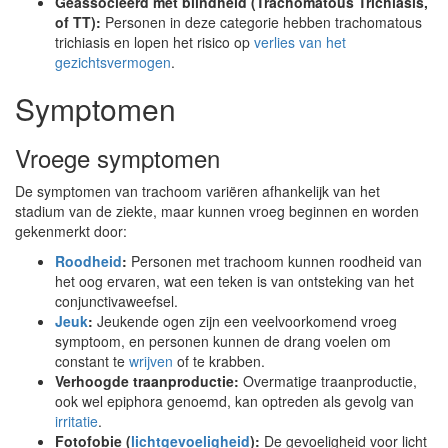
Geassocieerd met blindheid (Trachomatous Trichiasis,
of TT):
Personen in deze categorie hebben trachomatous
trichiasis en lopen het risico op
verlies van het
gezichtsvermogen
.
Symptomen
Vroege symptomen
De symptomen van trachoom variëren afhankelijk van het
stadium van de ziekte, maar kunnen vroeg beginnen en worden
gekenmerkt door:
Roodheid
:
Personen met trachoom kunnen roodheid van
het oog ervaren, wat een teken is van ontsteking van het
conjunctivaweefsel.
Jeuk
:
Jeukende ogen zijn een veelvoorkomend vroeg
symptoom, en personen kunnen de drang voelen om
constant te
wrijven
of te krabben.
Verhoogde traanproductie:
Overmatige traanproductie,
ook wel epiphora genoemd, kan optreden als gevolg van
irritatie
.
Fotofobie (
lichtgevoeligheid
):
De gevoeligheid voor licht