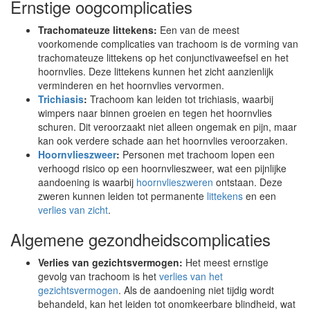
Ernstige oogcomplicaties
Trachomateuze littekens:
Een van de meest
voorkomende complicaties van trachoom is de vorming van
trachomateuze littekens op het conjunctivaweefsel en het
hoornvlies. Deze littekens kunnen het zicht aanzienlijk
verminderen en het hoornvlies vervormen.
Trichiasis
:
Trachoom kan leiden tot trichiasis, waarbij
wimpers naar binnen groeien en tegen het hoornvlies
schuren. Dit veroorzaakt niet alleen ongemak en pijn, maar
kan ook verdere schade aan het hoornvlies veroorzaken.
Hoornvlieszweer
:
Personen met trachoom lopen een
verhoogd risico op een hoornvlieszweer, wat een pijnlijke
aandoening is waarbij
hoornvlieszweren
ontstaan. Deze
zweren kunnen leiden tot permanente
littekens
en een
verlies van zicht
.
Algemene gezondheidscomplicaties
Verlies van gezichtsvermogen:
Het meest ernstige
gevolg van trachoom is het
verlies van het
gezichtsvermogen
. Als de aandoening niet tijdig wordt
behandeld, kan het leiden tot onomkeerbare blindheid, wat