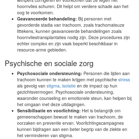
wimpers corrigeren en voorkomen dat ze tegen het
hoornvlies schuren. Dit helpt om verdere schade aan het
oog te voorkomen.
Geavanceerde behandeling:
Bij personen met
gevorderde stadia van trachoom, zoals trachomateuze
littekens, kunnen geavanceerde behandelingen zoals
hoornvliestransplantaties nodig zijn. Deze procedures zijn
echter complex en zijn vaak beperkt beschikbaar in
resource-arme gebieden.
Psychische en sociale zorg
Psychosociale ondersteuning:
Personen die lijden aan
trachoom kunnen te maken krijgen met psychische
stress
als gevolg van
stigma
,
isolatie
en de impact op hun
gezichtsvermogen. Psychosociale ondersteuning,
waaronder counseling en emotionele steun, kan helpen bij
het omgaan met deze uitdagingen.
Sensibilisatie en voorlichting:
Het is belangrijk om
gemeenschappen bewust te maken van trachoom, de
oorzaken en preventie ervan. Voorlichtingscampagnes
kunnen bijdragen aan een beter begrip van de ziekte en
het verminderen van stigma.