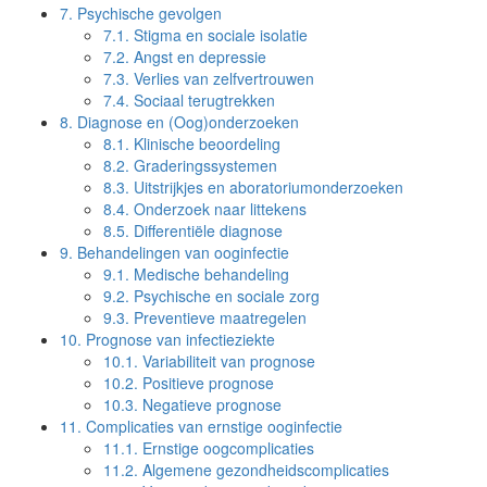
7.
Psychische gevolgen
7.1.
Stigma en sociale isolatie
7.2.
Angst en depressie
7.3.
Verlies van zelfvertrouwen
7.4.
Sociaal terugtrekken
8.
Diagnose en (Oog)onderzoeken
8.1.
Klinische beoordeling
8.2.
Graderingssystemen
8.3.
Uitstrijkjes en aboratoriumonderzoeken
8.4.
Onderzoek naar littekens
8.5.
Differentiële diagnose
9.
Behandelingen van ooginfectie
9.1.
Medische behandeling
9.2.
Psychische en sociale zorg
9.3.
Preventieve maatregelen
10.
Prognose van infectieziekte
10.1.
Variabiliteit van prognose
10.2.
Positieve prognose
10.3.
Negatieve prognose
11.
Complicaties van ernstige ooginfectie
11.1.
Ernstige oogcomplicaties
11.2.
Algemene gezondheidscomplicaties