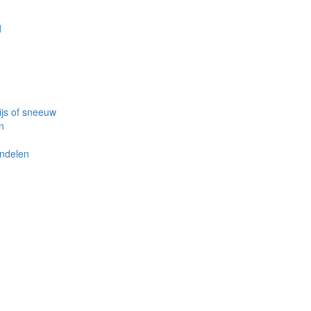
d
ijs of sneeuw
n
ndelen