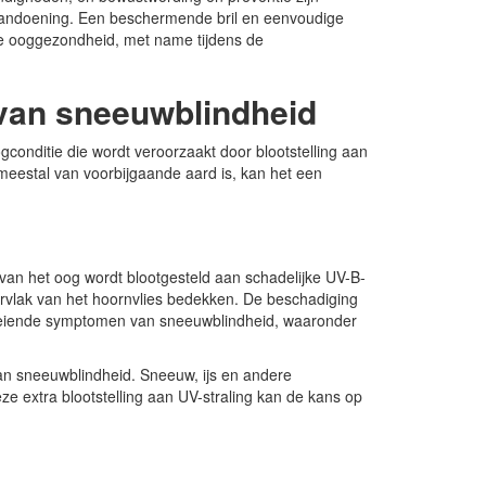
e aandoening. Een beschermende bril en eenvoudige
e ooggezondheid, met name tijdens de
 van sneeuwblindheid
ogconditie die wordt veroorzaakt door blootstelling aan
 meestal van voorbijgaande aard is, kan het een
van het oog wordt blootgesteld aan schadelijke UV-B-
pervlak van het hoornvlies bedekken. De beschadiging
vloeiende symptomen van sneeuwblindheid, waaronder
n sneeuwblindheid. Sneeuw, ijs en andere
ze extra blootstelling aan UV-straling kan de kans op