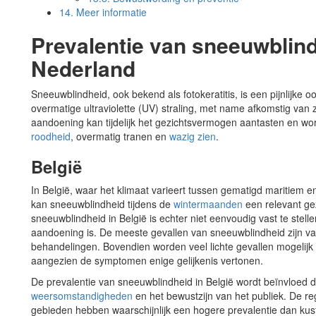
14.
Meer informatie
Prevalentie van sneeuwblind
Nederland
Sneeuwblindheid, ook bekend als fotokeratitis, is een pijnlijke oo
overmatige ultraviolette (UV) straling, met name afkomstig van 
aandoening kan tijdelijk het gezichtsvermogen aantasten en wo
roodheid
, overmatig tranen en
wazig zien
.
België
In België, waar het klimaat varieert tussen gematigd maritiem e
kan sneeuwblindheid tijdens de
wintermaanden
een relevant ge
sneeuwblindheid in België is echter niet eenvoudig vast te ste
aandoening is. De meeste gevallen van sneeuwblindheid zijn va
behandelingen. Bovendien worden veel lichte gevallen mogelijk
aangezien de symptomen enige gelijkenis vertonen.
De prevalentie van sneeuwblindheid in België wordt beïnvloed d
weersomstandigheden
en het bewustzijn van het publiek. De r
gebieden hebben waarschijnlijk een hogere prevalentie dan kust