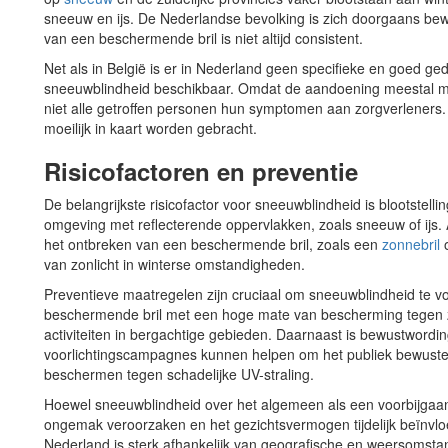
sneeuw en ijs. De Nederlandse bevolking is zich doorgaans be
van een beschermende bril is niet altijd consistent.
Net als in België is er in Nederland geen specifieke en goed g
sneeuwblindheid beschikbaar. Omdat de aandoening meestal mil
niet alle getroffen personen hun symptomen aan zorgverlener
moeilijk in kaart worden gebracht.
Risicofactoren en preventie
De belangrijkste risicofactor voor sneeuwblindheid is blootstel
omgeving met reflecterende oppervlakken, zoals sneeuw of ijs. 
het ontbreken van een beschermende bril, zoals een
zonnebril
van zonlicht in winterse omstandigheden.
Preventieve maatregelen zijn cruciaal om sneeuwblindheid te 
beschermende bril met een hoge mate van bescherming tegen zon
activiteiten in bergachtige gebieden. Daarnaast is bewustwording
voorlichtingscampagnes kunnen helpen om het publiek bewust
beschermen tegen schadelijke UV-straling.
Hoewel sneeuwblindheid over het algemeen als een voorbijgaa
ongemak veroorzaken en het gezichtsvermogen tijdelijk beïnvlo
Nederland is sterk afhankelijk van geografische en weersomsta