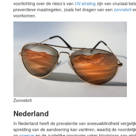
voorlichting over de risico’s van
UV-straling
zijn van cruciaal be
preventieve maatregelen, zoals het dragen van een
zonnebril
e
voorkomen.
Zonnebril
Nederland
In Nederland heeft de prevalentie van sneeuwblindheid vergelij
spreiding van de aandoening kan variëren, waarbij de noordeli
op
sneeuw
en de zuidelijke provincies vaker blootstaan aan wi