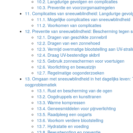
10.2.
Langdurige gevolgen en complicaties
10.3.
Preventie en voorzorgsmaatregelen
11.
Complicaties van sneeuwblindheid: Langdurige gevolg
11.1.
Mogelijke complicaties van sneeuwblindheid
11.2.
Voorkomen van complicaties
12.
Preventie van sneeuwblindheid: Bescherming tegen sc
12.1.
Dragen van geschikte zonnebril
12.2.
Dragen van een zonnehoed
12.3.
Vermijd overmatige blootstelling aan UV-stral
12.4.
Draag UV-bestendige skibril
12.5.
Gebruik zonneschermen voor voertuigen
12.6.
Voorlichting en bewustzijn
12.7.
Regelmatige oogonderzoeken
13.
Omgaan met sneeuwblindheid in het dagelijks leven: 
oogproblematiek
13.1.
Rust en bescherming van de ogen
13.2.
Oogdruppels en kunsttranen
13.3.
Warme kompressen
13.4.
Geneesmiddelen voor pijnverlichting
13.5.
Raadpleeg een oogarts
13.6.
Voorkom verdere blootstelling
13.7.
Hydratatie en voeding
13.8.
Bewustwording en preventie