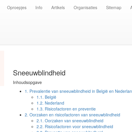
Oproepjes
Info
Artikels
Organisaties
Sitemap
Sneeuwblindheid
Inhoudsopgave
1.
Prevalentie van sneeuwblindheid in België en Nederla
1.1.
België
1.2.
Nederland
1.3.
Risicofactoren en preventie
2.
Oorzaken en risicofactoren van sneeuwblindheid
2.1.
Oorzaken van sneeuwblindheid
2.2.
Risicofactoren voor sneeuwblindheid