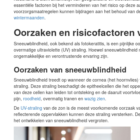
essentiële factoren bij het verminderen van het risico op dez
voorzorgsmaatregelen kunnen bijdragen aan het behoud van d
wintermaanden
.
Oorzaken en risicofactoren
Sneeuwblindheid, ook bekend als fotokeratitis, is een pijnlijke o
overmatige ultraviolette (UV) straling. Hoewel sneeuwblindheid
ongemakkelijke en verontrustende ervaring zijn.
Oorzaken van sneeuwblindheid
Sneeuwblindheid treedt op wanneer de cornea (het hoornvlies) 
straling. Deze straling beschadigt de epitheelcellen die het op
van deze cellen kan leiden tot ontsteking en de daaruit voort
pijn,
roodheid
, overmatig tranen en
wazig zien
.
De
UV-straling
van de zon is de meest voorkomende oorzaak va
reflecterende oppervlakken kunnen deze straling versterken. De
het ontwikkelen van sneeuwblindheid vergroten.