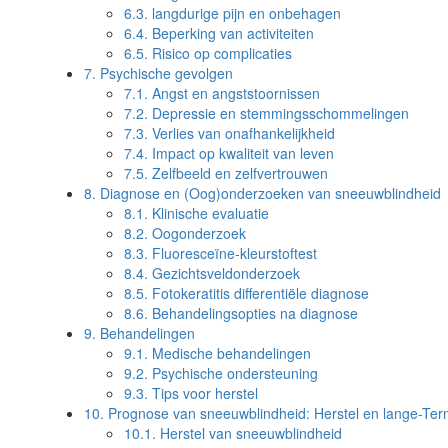
6.3.
langdurige pijn en onbehagen
6.4.
Beperking van activiteiten
6.5.
Risico op complicaties
7.
Psychische gevolgen
7.1.
Angst en angststoornissen
7.2.
Depressie en stemmingsschommelingen
7.3.
Verlies van onafhankelijkheid
7.4.
Impact op kwaliteit van leven
7.5.
Zelfbeeld en zelfvertrouwen
8.
Diagnose en (Oog)onderzoeken van sneeuwblindheid
8.1.
Klinische evaluatie
8.2.
Oogonderzoek
8.3.
Fluoresceïne-kleurstoftest
8.4.
Gezichtsveldonderzoek
8.5.
Fotokeratitis differentiële diagnose
8.6.
Behandelingsopties na diagnose
9.
Behandelingen
9.1.
Medische behandelingen
9.2.
Psychische ondersteuning
9.3.
Tips voor herstel
10.
Prognose van sneeuwblindheid: Herstel en lange-Ter
10.1.
Herstel van sneeuwblindheid