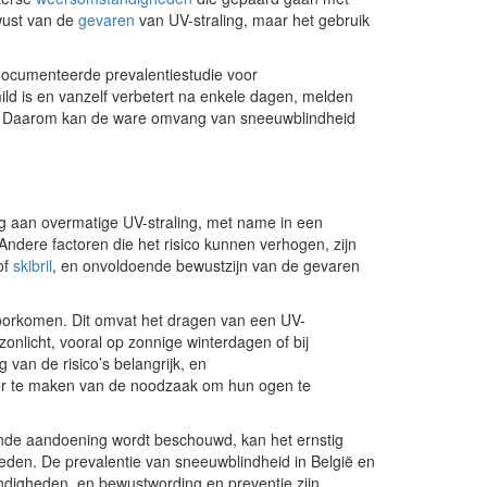
wust van de
gevaren
van UV-straling, maar het gebruik
edocumenteerde prevalentiestudie voor
d is en vanzelf verbetert na enkele dagen, melden
s. Daarom kan de ware omvang van sneeuwblindheid
ling aan overmatige UV-straling, met name in een
Andere factoren die het risico kunnen verhogen, zijn
of
skibril
, en onvoldoende bewustzijn van de gevaren
voorkomen. Dit omvat het dragen van een UV-
licht, vooral op zonnige winterdagen of bij
 van de risico’s belangrijk, en
er te maken van de noodzaak om hun ogen te
nde aandoening wordt beschouwd, kan het ernstig
eden. De prevalentie van sneeuwblindheid in België en
ndigheden, en bewustwording en preventie zijn