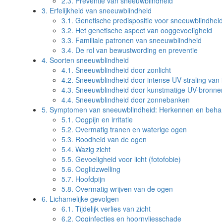
2.3.
Preventie van sneeuwblindheid
3.
Erfelijkheid van sneeuwblindheid
3.1.
Genetische predispositie voor sneeuwblindhei
3.2.
Het genetische aspect van ooggevoeligheid
3.3.
Familiale patronen van sneeuwblindheid
3.4.
De rol van bewustwording en preventie
4.
Soorten sneeuwblindheid
4.1.
Sneeuwblindheid door zonlicht
4.2.
Sneeuwblindheid door intense UV-straling van 
4.3.
Sneeuwblindheid door kunstmatige UV-bronne
4.4.
Sneeuwblindheid door zonnebanken
5.
Symptomen van sneeuwblindheid: Herkennen en beha
5.1.
Oogpijn en irritatie
5.2.
Overmatig tranen en waterige ogen
5.3.
Roodheid van de ogen
5.4.
Wazig zicht
5.5.
Gevoeligheid voor licht (fotofobie)
5.6.
Ooglidzwelling
5.7.
Hoofdpijn
5.8.
Overmatig wrijven van de ogen
6.
Lichamelijke gevolgen
6.1.
Tijdelijk verlies van zicht
6.2.
Ooginfecties en hoornvliesschade