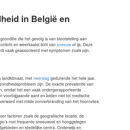
heid in België en
gconditie die het gevolg is van blootstelling aan
zonlicht en weerkaatst licht van
sneeuw
of ijs. Deze
rdt vaak geassocieerd met symptomen zoals pijn,
n landklimaat, met
neerslag
gedurende het hele jaar,
zondheidsprobleem zijn. De exacte prevalentie van
llen, omdat het een vaak ondergerapporteerde
n voorbijgaande aard en leiden niet tot medische
 verward met milde zonverbranding van het hoornvlies,
oor factoren zoals de geografische locatie, de
egio’s met frequente sneeuwval en hooggelegen
gebieden en stedelijke centra. Onderwijs en