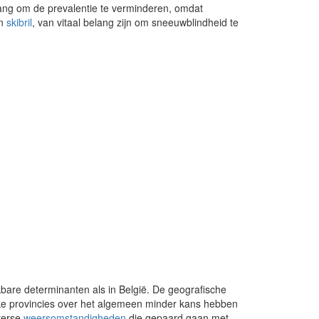
lang om de prevalentie te verminderen, omdat
n
skibril
, van vitaal belang zijn om sneeuwblindheid te
kbare determinanten als in België. De geografische
jke provincies over het algemeen minder kans hebben
nterse
weersomstandigheden
die gepaard gaan met