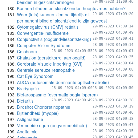
beelden in gezichtsvermogen
29-09-2023 11:09:46
Kunnen blinden en slechtzienden hoogtevrees hebben?
Weer (iets) kunnen zien na tijdelijk of
29-09-2023 07:09:20
permanent blind of slechtziend te zijn geweest
Cytomegalovirus (CMV) retinitis
29-09-2023 07:09:14
Convergentie-insufficiëntie
28-09-2023 04:09:49
Conjunctivitis (oogbindvliesontsteking)
28-09-2023 04:09:41
Computer Vision Syndrome
28-09-2023 04:09:14
Coloboom
28-09-2023 04:09:55
28-09-2023 04:09:01
Chalazion (gerstekorrel aan ooglid)
28-09-2023 04:09:25
Cerebrale Visuele Inperking (CVI)
28-09-2023 04:09:04
Centrale sereuze retinopathie
28-09-2023 04:09:08
Cat Eye Syndroom
28-09-2023 04:09:30
ADOA (autosomale dominante optische atrofie)
Bradyopsie
28-09-2023 04:09:00
28-09-2023 04:09:50
Blefarospasme (overmatig oogknipperen)
Blefaritis
28-09-2023 04:09:49
28-09-2023 04:09:28
Birdshot Chorioretinopathie
28-09-2023 04:09:19
Bijziendheid (myopie)
28-09-2023 04:09:46
Astigmatisme
28-09-2023 04:09:18
Vermoeide ogen (oogvermoeidheid)
28-09-2023 04:09:47
Anoftalmie
28-09-2023 04:09:15
Anisocorie
28-09-2023 04:09:45