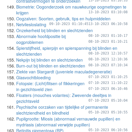
contrastvermogen te onderzoeken
13-10-2023 03:10:33
Biometrie: Oogonderzoek om nauwkeurige oogmetingen te
krijgen
13-10-2023 03:10:08
Oogzalven: Soorten, gebruik, tips en hulpmiddelen
Netvliesloslating
09-10-2023 01:10:45
13-10-2023 06:10:58
Onzekerheid bij blinden en slechtzienden
Abnormale hoofdpositie bij
08-10-2023 01:10:17
oogproblemen
08-10-2023 01:10:21
Spierstijfheid, spierpijn en spierspanning bij blinden en
slechtzienden
08-10-2023 12:10:57
Nekpijn bij blinden en slechtzienden
08-10-2023 12:10:36
Burn-out bij blinden en slechtzienden
08-10-2023 07:10:34
Ziekte van Stargardt (juveniele maculadegeneratie)
Glasvochtbloeding
07-10-2023 01:10:25
Fotopsie: (Licht)flitsen of flikkeringen
07-10-2023 11:10:22
in gezichtsveld zien
07-10-2023 06:10:46
Floaters (mouches volantes): Zwevende deeltjes in
gezichtsveld
07-10-2023 05:10:04
Psychische oorzaken van tijdelijke of permanente
slechtziendheid en blindheid
05-10-2023 05:10:55
Pupilgrootte: Miosis (abnormaal vernauwde pupillen) en
mydriasis (abnormaal verwijde pupillen)
Retinitis pigmentosa (RP)
05-10-2023 06:10:56