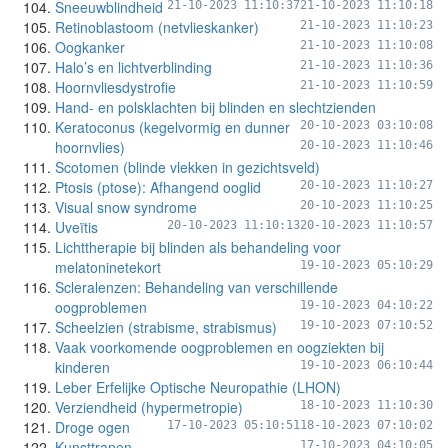
Sneeuwblindheid
21-10-2023 11:10:37
21-10-2023 11:10:18
Retinoblastoom (netvlieskanker)
21-10-2023 11:10:23
Oogkanker
21-10-2023 11:10:08
Halo’s en lichtverblinding
21-10-2023 11:10:36
Hoornvliesdystrofie
21-10-2023 11:10:59
Hand- en polsklachten bij blinden en slechtzienden
Keratoconus (kegelvormig en dunner
20-10-2023 03:10:08
hoornvlies)
20-10-2023 11:10:46
Scotomen (blinde vlekken in gezichtsveld)
Ptosis (ptose): Afhangend ooglid
20-10-2023 11:10:27
Visual snow syndrome
20-10-2023 11:10:25
Uveïtis
20-10-2023 11:10:13
20-10-2023 11:10:57
Lichttherapie bij blinden als behandeling voor
melatoninetekort
19-10-2023 05:10:29
Scleralenzen: Behandeling van verschillende
oogproblemen
19-10-2023 04:10:22
Scheelzien (strabisme, strabismus)
19-10-2023 07:10:52
Vaak voorkomende oogproblemen en oogziekten bij
kinderen
19-10-2023 06:10:44
Leber Erfelijke Optische Neuropathie (LHON)
Verziendheid (hypermetropie)
18-10-2023 11:10:30
Droge ogen
17-10-2023 05:10:51
18-10-2023 07:10:02
Kunsttranen
17-10-2023 04:10:05