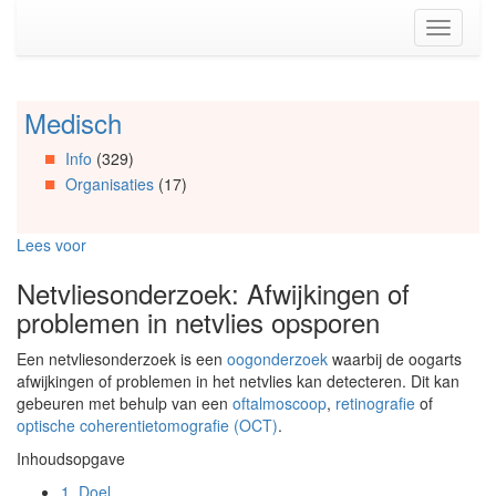
Spring
Toggle
naar
navigati
de
inhoud
(Accesskey
Medisch
Spring
1)
naar
Spring
Info
(329)
Artikels
naar
Organisaties
(17)
Spring
de
naar
primaire
Info
zijbalk
Lees voor
Spring
(Accesskey
naar
2)
Netvliesonderzoek: Afwijkingen of
Organisaties
problemen in netvlies opsporen
Spring
naar
Een netvliesonderzoek is een
oogonderzoek
waarbij de oogarts
Social
afwijkingen of problemen in het netvlies kan detecteren. Dit kan
media
gebeuren met behulp van een
oftalmoscoop
,
retinografie
of
optische coherentietomografie (OCT)
.
Inhoudsopgave
1.
Doel