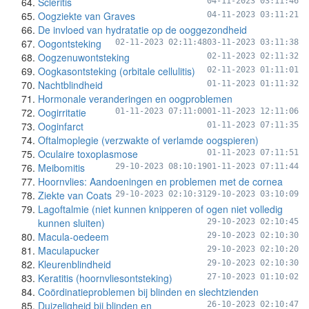
Scleritis
04-11-2023 03:11:46
Oogziekte van Graves
04-11-2023 03:11:21
De invloed van hydratatie op de ooggezondheid
Oogontsteking
02-11-2023 02:11:48
03-11-2023 03:11:38
Oogzenuwontsteking
02-11-2023 02:11:32
Oogkasontsteking (orbitale cellulitis)
02-11-2023 01:11:01
Nachtblindheid
01-11-2023 01:11:32
Hormonale veranderingen en oogproblemen
Oogirritatie
01-11-2023 07:11:00
01-11-2023 12:11:06
Ooginfarct
01-11-2023 07:11:35
Oftalmoplegie (verzwakte of verlamde oogspieren)
Oculaire toxoplasmose
01-11-2023 07:11:51
Meibomitis
29-10-2023 08:10:19
01-11-2023 07:11:44
Hoornvlies: Aandoeningen en problemen met de cornea
Ziekte van Coats
29-10-2023 02:10:31
29-10-2023 03:10:09
Lagoftalmie (niet kunnen knipperen of ogen niet volledig
kunnen sluiten)
29-10-2023 02:10:45
Macula-oedeem
29-10-2023 02:10:30
Maculapucker
29-10-2023 02:10:20
Kleurenblindheid
29-10-2023 02:10:30
Keratitis (hoornvliesontsteking)
27-10-2023 01:10:02
Coördinatieproblemen bij blinden en slechtzienden
Duizeligheid bij blinden en
26-10-2023 02:10:47