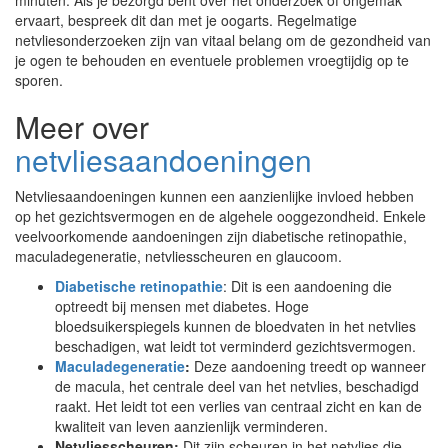
minuten. Als je bezorgd bent over het onderzoek of ongemak
ervaart, bespreek dit dan met je oogarts. Regelmatige
netvliesonderzoeken zijn van vitaal belang om de gezondheid van
je ogen te behouden en eventuele problemen vroegtijdig op te
sporen.
Meer over
netvliesaandoeningen
Netvliesaandoeningen kunnen een aanzienlijke invloed hebben
op het gezichtsvermogen en de algehele ooggezondheid. Enkele
veelvoorkomende aandoeningen zijn diabetische retinopathie,
maculadegeneratie, netvliesscheuren en glaucoom.
Diabetische retinopathie
: Dit is een aandoening die
optreedt bij mensen met diabetes. Hoge
bloedsuikerspiegels kunnen de bloedvaten in het netvlies
beschadigen, wat leidt tot verminderd gezichtsvermogen.
Maculadegeneratie
:
Deze aandoening treedt op wanneer
de macula, het centrale deel van het netvlies, beschadigd
raakt. Het leidt tot een verlies van centraal zicht en kan de
kwaliteit van leven aanzienlijk verminderen.
Netvliesscheuren:
Dit zijn scheuren in het netvlies die