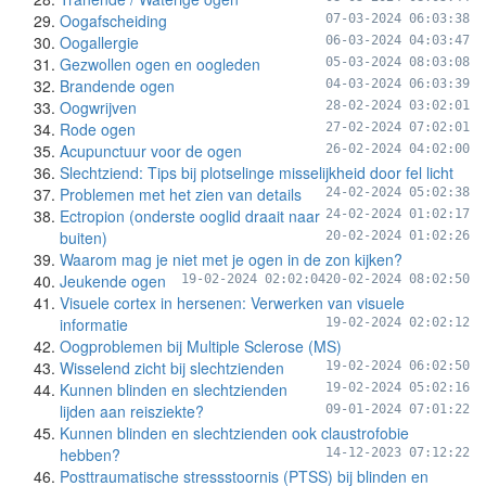
Oogafscheiding
07-03-2024 06:03:38
Oogallergie
06-03-2024 04:03:47
Gezwollen ogen en oogleden
05-03-2024 08:03:08
Brandende ogen
04-03-2024 06:03:39
Oogwrijven
28-02-2024 03:02:01
Rode ogen
27-02-2024 07:02:01
Acupunctuur voor de ogen
26-02-2024 04:02:00
Slechtziend: Tips bij plotselinge misselijkheid door fel licht
Problemen met het zien van details
24-02-2024 05:02:38
Ectropion (onderste ooglid draait naar
24-02-2024 01:02:17
buiten)
20-02-2024 01:02:26
Waarom mag je niet met je ogen in de zon kijken?
Jeukende ogen
19-02-2024 02:02:04
20-02-2024 08:02:50
Visuele cortex in hersenen: Verwerken van visuele
informatie
19-02-2024 02:02:12
Oogproblemen bij Multiple Sclerose (MS)
Wisselend zicht bij slechtzienden
19-02-2024 06:02:50
Kunnen blinden en slechtzienden
19-02-2024 05:02:16
lijden aan reisziekte?
09-01-2024 07:01:22
Kunnen blinden en slechtzienden ook claustrofobie
hebben?
14-12-2023 07:12:22
Posttraumatische stressstoornis (PTSS) bij blinden en