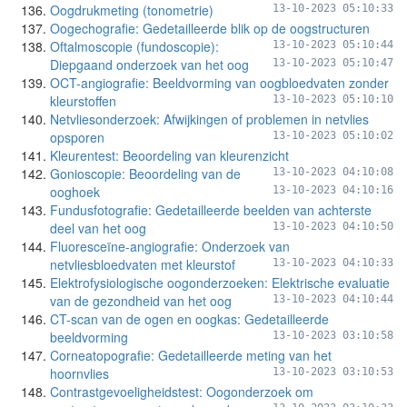
Oogdrukmeting (tonometrie)
13-10-2023 05:10:33
Oogechografie: Gedetailleerde blik op de oogstructuren
Oftalmoscopie (fundoscopie):
13-10-2023 05:10:44
Diepgaand onderzoek van het oog
13-10-2023 05:10:47
OCT-angiografie: Beeldvorming van oogbloedvaten zonder
kleurstoffen
13-10-2023 05:10:10
Netvliesonderzoek: Afwijkingen of problemen in netvlies
opsporen
13-10-2023 05:10:02
Kleurentest: Beoordeling van kleurenzicht
Gonioscopie: Beoordeling van de
13-10-2023 04:10:08
ooghoek
13-10-2023 04:10:16
Fundusfotografie: Gedetailleerde beelden van achterste
deel van het oog
13-10-2023 04:10:50
Fluoresceïne-angiografie: Onderzoek van
netvliesbloedvaten met kleurstof
13-10-2023 04:10:33
Elektrofysiologische oogonderzoeken: Elektrische evaluatie
van de gezondheid van het oog
13-10-2023 04:10:44
CT-scan van de ogen en oogkas: Gedetailleerde
beeldvorming
13-10-2023 03:10:58
Corneatopografie: Gedetailleerde meting van het
hoornvlies
13-10-2023 03:10:53
Contrastgevoeligheidstest: Oogonderzoek om