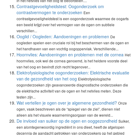
in het netvlies van het oog te beoordelen....
Contrastgevoeligheidstest: Oogonderzoek om
contrastvermogen te onderzoeken
Een
contrastgevoeligheidstest is een oogonderzoek waarmee de oogarts
een beeld krijgt over het vermogen van de ogen om subtiele
verschillen...
Ooglid / Oogleden: Aandoeningen en problemen
De
oogleden spelen een cruciale rol bij het beschermen van de ogen en
het handhaven van een vochtig oogoppervlak. Verschillende...
Hoornvlies: Aandoeningen en problemen met de cornea
Het
hoornvlies, ook wel de cornea genoemd, is het heldere voorste deel
van het oog en bevindt zich recht tegenover...
Elektrofysiologische oogonderzoeken: Elektrische evaluatie
van de gezondheid van het oog
Elektrofysiologische
oogonderzoeken zijn geavanceerde diagnostische onderzoeken die
de elektrische activiteit van de ogen en het netvlies meten. Deze
testen zijn...
Wat vertellen je ogen over je algemene gezondheid?
Onze
ogen, vaak beschreven als de “spiegel van de ziel”, dienen niet
alleen als het visuele waarnemingsorgaan van de wereld...
De invloed van suiker op de ogen en ooggezondheid
Suiker,
een alomtegenwoordig ingrediënt in ons dieet, heeft de afgelopen
decennia de aandacht getrokken van onderzoekers op het gebied