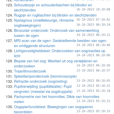
Schouderpijn en schouderklachten bij blinden en
slechtzienden
16-10-2023 10:10:08
Rugpijn en rugklachten bij blinden en slechtzienden
Nystagmus (onwillekeurige, ritmische
16-10-2023 07:10:02
oogbewegingen)
16-10-2023 06:10:24
Binoculair onderzoek: Onderzoek van samenwerking
tussen de ogen
14-10-2023 06:10:22
MRI-scan van de ogen: Gedetailleerde beelden van ogen
en omliggende structuren
14-10-2023 06:10:46
Lichtgevoeligheidstest: Onderzoeken van oogreacties op
licht
14-10-2023 06:10:06
Biopsie van het oog: Weefsel uit oog verwijderen en
onderzoeken
14-10-2023 06:10:56
Traanfilmonderzoek
13-10-2023 06:10:57
Spleetlamponderzoek (biomicroscopie)
Refractie-onderzoek (oogmeting)
13-10-2023 06:10:03
Pupilverwijding (pupildilatatie): Pupil
13-10-2023 05:10:32
vergroten (meestal via oogdruppels)
13-10-2023 05:10:18
Pachymetrie van het hoornvlies: Dikte van hoornvlies
meten
13-10-2023 05:10:22
Oogspierfunctietest: Bewegingen van oogspieren
beoordelen
13-10-2023 05:10:33