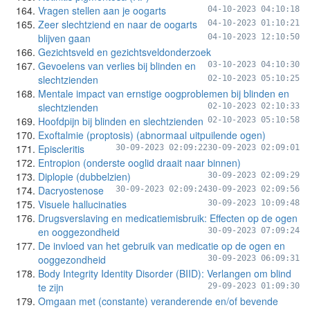
Vragen stellen aan je oogarts
04-10-2023 04:10:18
Zeer slechtziend en naar de oogarts
04-10-2023 01:10:21
blijven gaan
04-10-2023 12:10:50
Gezichtsveld en gezichtsveldonderzoek
Gevoelens van verlies bij blinden en
03-10-2023 04:10:30
slechtzienden
02-10-2023 05:10:25
Mentale impact van ernstige oogproblemen bij blinden en
slechtzienden
02-10-2023 02:10:33
Hoofdpijn bij blinden en slechtzienden
02-10-2023 05:10:58
Exoftalmie (proptosis) (abnormaal uitpuilende ogen)
Episcleritis
30-09-2023 02:09:22
30-09-2023 02:09:01
Entropion (onderste ooglid draait naar binnen)
Diplopie (dubbelzien)
30-09-2023 02:09:29
Dacryostenose
30-09-2023 02:09:24
30-09-2023 02:09:56
Visuele hallucinaties
30-09-2023 10:09:48
Drugsverslaving en medicatiemisbruik: Effecten op de ogen
en ooggezondheid
30-09-2023 07:09:24
De invloed van het gebruik van medicatie op de ogen en
ooggezondheid
30-09-2023 06:09:31
Body Integrity Identity Disorder (BIID): Verlangen om blind
te zijn
29-09-2023 01:09:30
Omgaan met (constante) veranderende en/of bevende