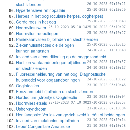
slechtzienden
26-10-2023 07:10:21
Hypertensieve retinopathie
25-10-2023 05:10:59
Herpes in het oog (oculaire herpes, oogherpes)
Gordelroos in het oog
25-10-2023 05:10:43
Hoornvlieszweer
25-10-2023 05:10:14
25-10-2023 05:10:07
Hoornvliestroebelingen
25-10-2023 05:10:27
Paniekaanvallen bij blinden en slechtzienden
Ziekenhuisinfecties die de ogen
25-10-2023 05:10:15
kunnen aantasten
24-10-2023 11:10:48
Invloed van airconditioning op de ooggezondheid
Hart- en vaataandoeningen bij blinden
24-10-2023 11:10:57
en slechtzienden
24-10-2023 05:10:17
Fluoresceïnekleuring van het oog: Diagnostische
hulpmiddel voor oogaandoeningen
24-10-2023 05:10:22
Ooginfecties
23-10-2023 05:10:46
Eenzaamheid bij blinden en slechtzienden
Hordeolum (strontje): Ooginfectie
23-10-2023 03:10:04
Hoornvliesletsels
23-10-2023 07:10:30
23-10-2023 07:10:57
Usher-syndroom
23-10-2023 07:10:04
Hemianopsie: Verlies van gezichtsveld in één of beide ogen
Invloed van melatonine op blinden
23-10-2023 07:10:14
Leber Congenitale Amaurose
21-10-2023 01:10:58