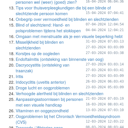
personen wel (weer) (goed) zien?
16-04-2024 06:04:36
Tips voor thuisverpleegkundigen die bij een blinde of
slechtziende persoon komen
15-04-2024 07:04:41
Onbegrip over vermoeidheid bij blinden en slechtzienden
Blind of slechtziend: Hand- en
07-04-2024 12:04:54
polsproblemen tijdens het stoklopen
04-04-2024 12:04:21
Omgaan met menstruatie als je een visuele beperking hebt
Misselijkheid bij blinden en
31-03-2024 07:03:13
slechtzienden
27-03-2024 03:03:09
Korstjes op de oogleden
27-03-2024 03:03:38
Endoftalmitis (ontsteking van binnenste van oog)
Dacryocystitis (ontsteking van
27-03-2024 03:03:14
traanzak)
27-03-2024 03:03:41
Iritis
27-03-2024 03:03:09
Iridocyclitis (uveitis anterior)
26-03-2024 06:03:43
Droge lucht en oogproblemen
23-03-2024 05:03:09
Verhoogde alertheid bij blinden en slechtzienden
Aanpassingsstoornissen bij personen
21-03-2024 07:03:19
met een visuele handicap
16-03-2024 08:03:41
Vitaminen en ooggezondheid
13-03-2024 07:03:10
Oogproblemen bij het Chronisch Vermoeidheidssyndroom
(CVS)
12-03-2024 12:03:22
Tranende / Waterige ogen
08-03-2024 08:03:44