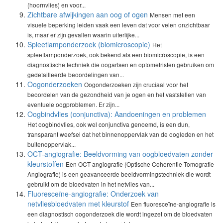
(hoornvlies) en voor...
Zichtbare afwijkingen aan oog of ogen
Mensen met een
visuele beperking leiden vaak een leven dat voor velen onzichtbaar
is, maar er zijn gevallen waarin uiterlijke...
Spleetlamponderzoek (biomicroscopie)
Het
spleetlamponderzoek, ook bekend als een biomicroscopie, is een
diagnostische techniek die oogartsen en optometristen gebruiken om
gedetailleerde beoordelingen van...
Oogonderzoeken
Oogonderzoeken zijn cruciaal voor het
beoordelen van de gezondheid van je ogen en het vaststellen van
eventuele oogproblemen. Er zijn...
Oogbindvlies (conjunctiva): Aandoeningen en problemen
Het oogbindvlies, ook wel conjunctiva genoemd, is een dun,
transparant weefsel dat het binnenoppervlak van de oogleden en het
buitenoppervlak...
OCT-angiografie: Beeldvorming van oogbloedvaten zonder
kleurstoffen
Een OCT-angiografie (Optische Coherentie Tomografie
Angiografie) is een geavanceerde beeldvormingstechniek die wordt
gebruikt om de bloedvaten in het netvlies van...
Fluoresceïne-angiografie: Onderzoek van
netvliesbloedvaten met kleurstof
Een fluoresceïne-angiografie is
een diagnostisch oogonderzoek die wordt ingezet om de bloedvaten