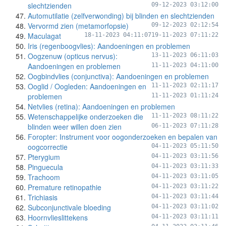
slechtzienden
09-12-2023 03:12:00
Automutilatie (zelfverwonding) bij blinden en slechtzienden
Vervormd zien (metamorfopsie)
09-12-2023 02:12:54
Maculagat
18-11-2023 04:11:07
19-11-2023 07:11:22
Iris (regenboogvlies): Aandoeningen en problemen
Oogzenuw (opticus nervus):
13-11-2023 06:11:03
Aandoeningen en problemen
11-11-2023 04:11:00
Oogbindvlies (conjunctiva): Aandoeningen en problemen
Ooglid / Oogleden: Aandoeningen en
11-11-2023 02:11:17
problemen
11-11-2023 01:11:24
Netvlies (retina): Aandoeningen en problemen
Wetenschappelijke onderzoeken die
11-11-2023 08:11:22
blinden weer willen doen zien
06-11-2023 07:11:28
Foropter: Instrument voor oogonderzoeken en bepalen van
oogcorrectie
04-11-2023 05:11:50
Pterygium
04-11-2023 03:11:56
Pinguecula
04-11-2023 03:11:33
Trachoom
04-11-2023 03:11:05
Premature retinopathie
04-11-2023 03:11:22
Trichiasis
04-11-2023 03:11:44
Subconjunctivale bloeding
04-11-2023 03:11:02
Hoornvlieslittekens
04-11-2023 03:11:11