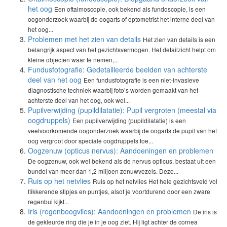
het oog
Een oftalmoscopie, ook bekend als fundoscopie, is een
oogonderzoek waarbij de oogarts of optometrist het interne deel van
het oog...
Problemen met het zien van details
Het zien van details is een
belangrijk aspect van het gezichtsvermogen. Het detailzicht helpt om
kleine objecten waar te nemen,...
Fundusfotografie: Gedetailleerde beelden van achterste
deel van het oog
Een fundusfotografie is een niet-invasieve
diagnostische techniek waarbij foto’s worden gemaakt van het
achterste deel van het oog, ook wel...
Pupilverwijding (pupildilatatie): Pupil vergroten (meestal via
oogdruppels)
Een pupilverwijding (pupildilatatie) is een
veelvoorkomende oogonderzoek waarbij de oogarts de pupil van het
oog vergroot door speciale oogdruppels toe...
Oogzenuw (opticus nervus): Aandoeningen en problemen
De oogzenuw, ook wel bekend als de nervus opticus, bestaat uit een
bundel van meer dan 1,2 miljoen zenuwvezels. Deze...
Ruis op het netvlies
Ruis op het netvlies Het hele gezichtsveld vol
flikkerende stipjes en puntjes, alsof je voortdurend door een zware
regenbui kijkt...
Iris (regenboogvlies): Aandoeningen en problemen
De iris is
de gekleurde ring die je in je oog ziet. Hij ligt achter de cornea