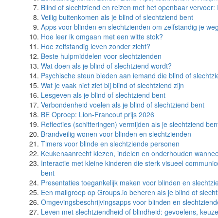
Blind of slechtziend en reizen met het openbaar vervoer: 
Veilig buitenkomen als je blind of slechtziend bent
Apps voor blinden en slechtzienden om zelfstandig je weg
Hoe leer ik omgaan met een witte stok?
Hoe zelfstandig leven zonder zicht?
Beste hulpmiddelen voor slechtzienden
Wat doen als je blind of slechtziend wordt?
Psychische steun bieden aan iemand die blind of slechtzi
Wat je vaak niet ziet bij blind of slechtziend zijn
Lesgeven als je blind of slechtziend bent
Verbondenheid voelen als je blind of slechtziend bent
BE Oproep: Lion-Francout prijs 2026
Reflecties (schitteringen) vermijden als je slechtziend ben
Brandveilig wonen voor blinden en slechtzienden
Timers voor blinde en slechtziende personen
Keukenaanrecht kiezen, indelen en onderhouden wanneer 
Interactie met kleine kinderen die sterk visueel communic
bent
Presentaties toegankelijk maken voor blinden en slechtz
Een mailgroep op Groups.io beheren als je blind of slech
Omgevingsbeschrijvingsapps voor blinden en slechtzien
Leven met slechtziendheid of blindheid: gevoelens, keuz