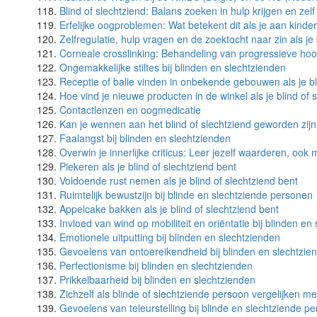
Blind of slechtziend: Balans zoeken in hulp krijgen en ze
Erfelijke oogproblemen: Wat betekent dit als je aan kinde
Zelfregulatie, hulp vragen en de zoektocht naar zin als je 
Corneale crosslinking: Behandeling van progressieve ho
Ongemakkelijke stiltes bij blinden en slechtzienden
Receptie of balie vinden in onbekende gebouwen als je bl
Hoe vind je nieuwe producten in de winkel als je blind of 
Contactlenzen en oogmedicatie
Kan je wennen aan het blind of slechtziend geworden zij
Faalangst bij blinden en slechtzienden
Overwin je innerlijke criticus: Leer jezelf waarderen, ook
Piekeren als je blind of slechtziend bent
Voldoende rust nemen als je blind of slechtziend bent
Ruimtelijk bewustzijn bij blinde en slechtziende personen
Appelcake bakken als je blind of slechtziend bent
Invloed van wind op mobiliteit en oriëntatie bij blinden en
Emotionele uitputting bij blinden en slechtzienden
Gevoelens van ontoereikendheid bij blinden en slechtzie
Perfectionisme bij blinden en slechtzienden
Prikkelbaarheid bij blinden en slechtzienden
Zichzelf als blinde of slechtziende persoon vergelijken m
Gevoelens van teleurstelling bij blinde en slechtziende p