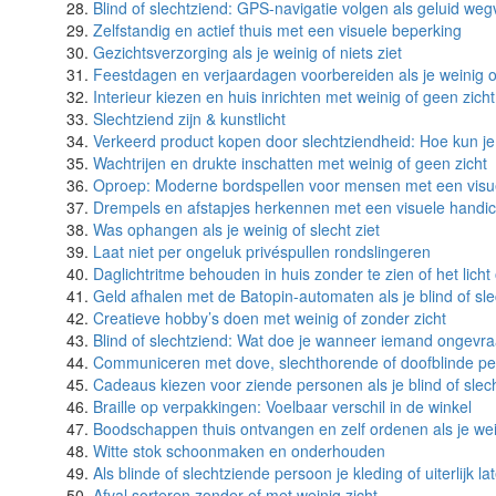
Blind of slechtziend: GPS-navigatie volgen als geluid we
Zelfstandig en actief thuis met een visuele beperking
Gezichtsverzorging als je weinig of niets ziet
Feestdagen en verjaardagen voorbereiden als je weinig of
Interieur kiezen en huis inrichten met weinig of geen zicht
Slechtziend zijn & kunstlicht
Verkeerd product kopen door slechtziendheid: Hoe kun je
Wachtrijen en drukte inschatten met weinig of geen zicht
Oproep: Moderne bordspellen voor mensen met een visu
Drempels en afstapjes herkennen met een visuele handi
Was ophangen als je weinig of slecht ziet
Laat niet per ongeluk privéspullen rondslingeren
Daglichtritme behouden in huis zonder te zien of het licht 
Geld afhalen met de Batopin-automaten als je blind of sl
Creatieve hobby’s doen met weinig of zonder zicht
Blind of slechtziend: Wat doe je wanneer iemand ongevraa
Communiceren met dove, slechthorende of doofblinde perso
Cadeaus kiezen voor ziende personen als je blind of slec
Braille op verpakkingen: Voelbaar verschil in de winkel
Boodschappen thuis ontvangen en zelf ordenen als je wein
Witte stok schoonmaken en onderhouden
Als blinde of slechtziende persoon je kleding of uiterlijk 
Afval sorteren zonder of met weinig zicht