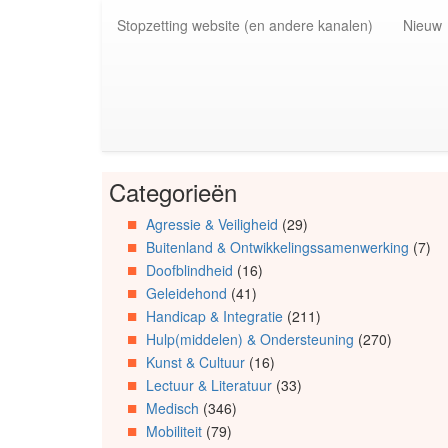
Spring
Stopzetting website (en andere kanalen)
Nieuw
naar
de
inhoud
(Accesskey
1)
Spring
naar
de
Categorieën
primaire
Spring
zijbalk
naar
Agressie & Veiligheid
(29)
(Accesskey
Artikels
Buitenland & Ontwikkelingssamenwerking
(7)
2)
Spring
naar
Doofblindheid
(16)
Info
Geleidehond
(41)
Spring
Handicap & Integratie
(211)
naar
Hulp(middelen) & Ondersteuning
(270)
Organisaties
Kunst & Cultuur
(16)
Spring
Lectuur & Literatuur
(33)
naar
Medisch
(346)
Social
media
Mobiliteit
(79)