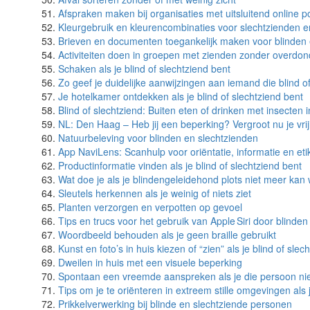
Afspraken maken bij organisaties met uitsluitend online por
Kleurgebruik en kleurencombinaties voor slechtzienden e
Brieven en documenten toegankelijk maken voor blinden 
Activiteiten doen in groepen met zienden zonder overdon
Schaken als je blind of slechtziend bent
Zo geef je duidelijke aanwijzingen aan iemand die blind of
Je hotelkamer ontdekken als je blind of slechtziend bent
Blind of slechtziend: Buiten eten of drinken met insecten 
NL: Den Haag – Heb jij een beperking? Vergroot nu je vrij
Natuurbeleving voor blinden en slechtzienden
App NaviLens: Scanhulp voor oriëntatie, informatie en eti
Productinformatie vinden als je blind of slechtziend bent
Wat doe je als je blindengeleidehond plots niet meer kan
Sleutels herkennen als je weinig of niets ziet
Planten verzorgen en verpotten op gevoel
Tips en trucs voor het gebruik van Apple Siri door blinde
Woordbeeld behouden als je geen braille gebruikt
Kunst en foto’s in huis kiezen of “zien” als je blind of slec
Dweilen in huis met een visuele beperking
Spontaan een vreemde aanspreken als je die persoon niet 
Tips om je te oriënteren in extreem stille omgevingen als j
Prikkelverwerking bij blinde en slechtziende personen