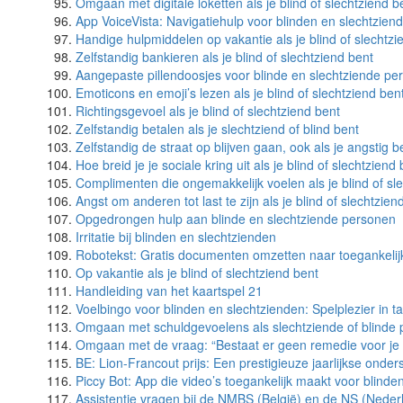
Omgaan met digitale loketten als je blind of slechtziend b
App VoiceVista: Navigatiehulp voor blinden en slechtzien
Handige hulpmiddelen op vakantie als je blind of slechtzi
Zelfstandig bankieren als je blind of slechtziend bent
Aangepaste pillendoosjes voor blinde en slechtziende pe
Emoticons en emoji’s lezen als je blind of slechtziend ben
Richtingsgevoel als je blind of slechtziend bent
Zelfstandig betalen als je slechtziend of blind bent
Zelfstandig de straat op blijven gaan, ook als je angstig b
Hoe breid je je sociale kring uit als je blind of slechtziend
Complimenten die ongemakkelijk voelen als je blind of sl
Angst om anderen tot last te zijn als je blind of slechtzien
Opgedrongen hulp aan blinde en slechtziende personen
Irritatie bij blinden en slechtzienden
Robotekst: Gratis documenten omzetten naar toegankelijk
Op vakantie als je blind of slechtziend bent
Handleiding van het kaartspel 21
Voelbingo voor blinden en slechtzienden: Spelplezier in t
Omgaan met schuldgevoelens als slechtziende of blinde
Omgaan met de vraag: “Bestaat er geen remedie voor je s
BE: Lion-Francout prijs: Een prestigieuze jaarlijkse onde
Piccy Bot: App die video’s toegankelijk maakt voor blinde
Assistentie vragen bij de NMBS (België) en de NS (Neder