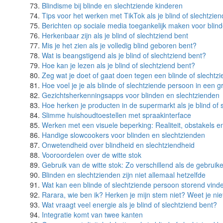
Blindisme bij blinde en slechtziende kinderen
Tips voor het werken met TikTok als je blind of slechtzien
Berichten op sociale media toegankelijk maken voor blin
Herkenbaar zijn als je blind of slechtziend bent
Mis je het zien als je volledig blind geboren bent?
Wat is beangstigend als je blind of slechtziend bent?
Hoe kan je lezen als je blind of slechtziend bent?
Zeg wat je doet of gaat doen tegen een blinde of slechtz
Hoe voel je je als blinde of slechtziende persoon in een g
Gezichtsherkenningsapps voor blinden en slechtzienden
Hoe herken je producten in de supermarkt als je blind of 
Slimme huishoudtoestellen met spraakinterface
Werken met een visuele beperking: Realiteit, obstakels 
Handige slowcookers voor blinden en slechtzienden
Onwetendheid over blindheid en slechtziendheid
Vooroordelen over de witte stok
Gebruik van de witte stok: Zo verschillend als de gebruike
Blinden en slechtzienden zijn niet allemaal hetzelfde
Wat kan een blinde of slechtziende persoon storend vinde
Rarara, wie ben ik? Herken je mijn stem niet? Weet je nie
Wat vraagt veel energie als je blind of slechtziend bent?
Integratie komt van twee kanten