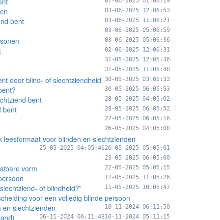
ent
07-06-2025 01:06:19
den
03-06-2025 12:06:53
end bent
03-06-2025 11:06:21
03-06-2025 05:06:59
rsonen
03-06-2025 05:06:36
t
02-06-2025 12:06:31
31-05-2025 12:05:36
31-05-2025 11:05:48
ent door blind- of slechtziendheid
30-05-2025 03:05:33
 bent?
30-05-2025 06:05:53
echtziend bent
28-05-2025 04:05:02
d bent
28-05-2025 06:05:52
27-05-2025 06:05:16
26-05-2025 04:05:08
 leesformaat voor blinden en slechtzienden
25-05-2025 04:05:46
26-05-2025 05:05:01
23-05-2025 06:05:00
astbare vorm
22-05-2025 05:05:15
 persoon
11-05-2025 11:05:26
lechtziend- of blindheid?”
11-05-2025 10:05:47
rscheiding voor een volledig blinde persoon
n en slechtzienden
10-11-2024 06:11:50
land)
06-11-2024 06:11:48
10-11-2024 05:11:15