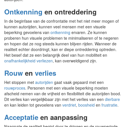
Ontkenning
en ontreddering
In de beginfase van de confrontatie met het niet meer mogen of
kunnen autorijden, kunnen veel mensen met een visuele
beperking gevoelens van
ontkenning
ervaren. Ze kunnen
proberen hun visuele problemen te minimaliseren of te negeren
en hopen dat ze nog steeds kunnen blijven rijden. Wanneer de
realiteit echter doordringt, kan er diepe ontreddering optreden.
Het besef dat ze een belangrijk deel van hun mobiliteit en
onafhankelijkheid verliezen
, kan overweldigend zijn.
Rouw
en
verlies
Het stoppen met
autorijden
gaat vaak gepaard met een
rouwproces
. Personen met een visuele beperking moeten
afscheid nemen van de vrijheid en flexibiliteit die autorijden bood.
Dit verlies kan vergelijkbaar zijn met het verlies van een
dierbare
en kan leiden tot gevoelens van
verdriet
,
boosheid
en
frustratie
.
Acceptatie
en aanpassing
Naarmate de realiteit begint door te dringen en de rouwperiode