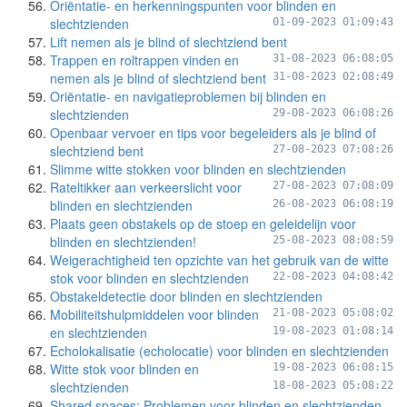
Oriëntatie- en herkenningspunten voor blinden en
slechtzienden
01-09-2023 01:09:43
Lift nemen als je blind of slechtziend bent
Trappen en roltrappen vinden en
31-08-2023 06:08:05
nemen als je blind of slechtziend bent
31-08-2023 02:08:49
Oriëntatie- en navigatieproblemen bij blinden en
slechtzienden
29-08-2023 06:08:26
Openbaar vervoer en tips voor begeleiders als je blind of
slechtziend bent
27-08-2023 07:08:26
Slimme witte stokken voor blinden en slechtzienden
Rateltikker aan verkeerslicht voor
27-08-2023 07:08:09
blinden en slechtzienden
26-08-2023 06:08:19
Plaats geen obstakels op de stoep en geleidelijn voor
blinden en slechtzienden!
25-08-2023 08:08:59
Weigerachtigheid ten opzichte van het gebruik van de witte
stok voor blinden en slechtzienden
22-08-2023 04:08:42
Obstakeldetectie door blinden en slechtzienden
Mobiliteitshulpmiddelen voor blinden
21-08-2023 05:08:02
en slechtzienden
19-08-2023 01:08:14
Echolokalisatie (echolocatie) voor blinden en slechtzienden
Witte stok voor blinden en
19-08-2023 06:08:15
slechtzienden
18-08-2023 05:08:22
Shared spaces: Problemen voor blinden en slechtzienden