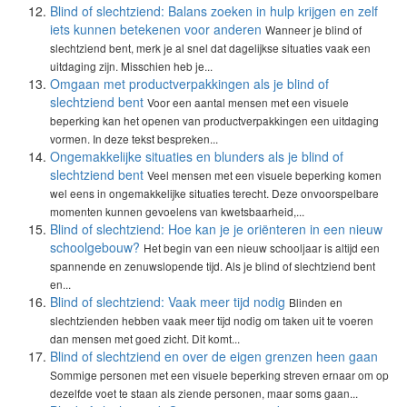
Blind of slechtziend: Balans zoeken in hulp krijgen en zelf
iets kunnen betekenen voor anderen
Wanneer je blind of
slechtziend bent, merk je al snel dat dagelijkse situaties vaak een
uitdaging zijn. Misschien heb je...
Omgaan met productverpakkingen als je blind of
slechtziend bent
Voor een aantal mensen met een visuele
beperking kan het openen van productverpakkingen een uitdaging
vormen. In deze tekst bespreken...
Ongemakkelijke situaties en blunders als je blind of
slechtziend bent
Veel mensen met een visuele beperking komen
wel eens in ongemakkelijke situaties terecht. Deze onvoorspelbare
momenten kunnen gevoelens van kwetsbaarheid,...
Blind of slechtziend: Hoe kan je je oriënteren in een nieuw
schoolgebouw?
Het begin van een nieuw schooljaar is altijd een
spannende en zenuwslopende tijd. Als je blind of slechtziend bent
en...
Blind of slechtziend: Vaak meer tijd nodig
Blinden en
slechtzienden hebben vaak meer tijd nodig om taken uit te voeren
dan mensen met goed zicht. Dit komt...
Blind of slechtziend en over de eigen grenzen heen gaan
Sommige personen met een visuele beperking streven ernaar om op
dezelfde voet te staan als ziende personen, maar soms gaan...