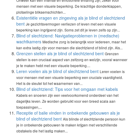
Onweer kan een intense en emotionele ervaring zijn, zeker voor
mensen met een visuele beperking. De krachtige donderklappen,
plotselinge bliksemschichten...
Existentiële vragen en zingeving als je blind of slechtziend
bent
Je gezichtsvermogen verliezen of leven met een visuele
beperking kan ingrijpend zijn. Soms zet dit je leven zelfs op zijn...
Blind of slechtziend: Navigatieproblemen in (medische)
wachtkamers
Medische zorg is belangrijk voor iedereen, maar het
kan extra lastig zijn voor mensen die slechtziend of blind zijn. Als...
Grenzen stellen als je blind of slechtziend bent
Grenzen
stellen is een cruciaal aspect van zelfzorg en welzijn, vooral wanneer
je te maken hebt met een visuele beperking....
Leren voelen als je blind of slechtziend bent
Leren voelen is
voor mensen met een visuele beperking een cruciale vaardigheid.
Het is de sleutel tot het waarnemen van...
Blind of slechtziend: Tips voor het omgaan met kabels
Kabels en snoeren zijn een veelvoorkomend onderdeel van het
dagelijks leven. Ze worden gebruikt voor een breed scala aan
toepassingen,...
Receptie of balie vinden in onbekende gebouwen als je
blind of slechtziend bent
Als blinde of slechtziende persoon kun
je in onbekende gebouwen te maken krijgen met verschillende
obstakels die het lastig maken...