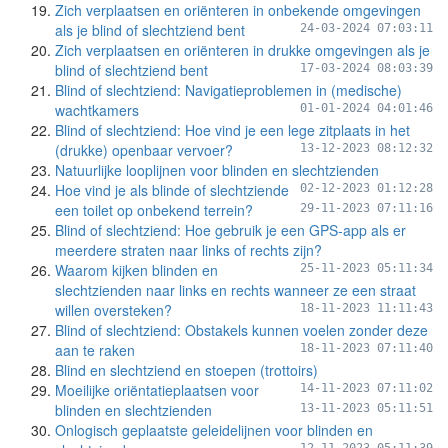
Zich verplaatsen en oriënteren in onbekende omgevingen
als je blind of slechtziend bent
24-03-2024 07:03:11
Zich verplaatsen en oriënteren in drukke omgevingen als je
blind of slechtziend bent
17-03-2024 08:03:39
Blind of slechtziend: Navigatieproblemen in (medische)
wachtkamers
01-01-2024 04:01:46
Blind of slechtziend: Hoe vind je een lege zitplaats in het
(drukke) openbaar vervoer?
13-12-2023 08:12:32
Natuurlijke looplijnen voor blinden en slechtzienden
Hoe vind je als blinde of slechtziende
02-12-2023 01:12:28
een toilet op onbekend terrein?
29-11-2023 07:11:16
Blind of slechtziend: Hoe gebruik je een GPS-app als er
meerdere straten naar links of rechts zijn?
Waarom kijken blinden en
25-11-2023 05:11:34
slechtzienden naar links en rechts wanneer ze een straat
willen oversteken?
18-11-2023 11:11:43
Blind of slechtziend: Obstakels kunnen voelen zonder deze
aan te raken
18-11-2023 07:11:40
Blind en slechtziend en stoepen (trottoirs)
Moeilijke oriëntatieplaatsen voor
14-11-2023 07:11:02
blinden en slechtzienden
13-11-2023 05:11:51
Onlogisch geplaatste geleidelijnen voor blinden en