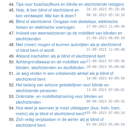
Tips voor buschauffeurs en blinde en slechtziende reizigers
Help, ik ben blind of slechtziend en
10-10-2023 05:10:40
ben verdwaald. Wat kan ik doen?
08-10-2023 05:10:18
Blind of slechtziend: Omgaan met deelsteps, elektrische
fietsen en elektrische voertuigen
27-09-2023 11:09:38
Invloed van weerseizoenen op de mobiliteit van blinden en
slechtzienden
21-09-2023 06:09:34
Niet (meer) mogen of kunnen autorijden als je slechtziend
of blind bent of wordt
21-09-2023 12:09:48
Afstand inschatten als je blind of slechtziend bent
Achtergrondlawaai en de mobiliteit van
21-09-2023 07:09:36
blinden, slechtzienden en doofblinden
20-09-2023 05:09:06
Je weg vinden in een onbekende winkel als je blind of
slechtziend bent
14-09-2023 03:09:50
Het belang van schone geleidelijnen voor blinde en
slechtziende personen
13-09-2023 07:09:01
Oriëntatie- en mobiliteitstraining voor blinden en
slechtzienden
09-09-2023 02:09:32
Hoe weet je wanneer je moet uitstappen (bus, trein, tram,
metro) als je blind of slechtziend bent?
05-09-2023 07:09:14
Zich veilig verplaatsen in de winter als je blind of
slechtziend bent
01-09-2023 05:09:54