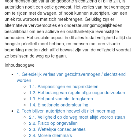
Voor mensen die vanaf de geboorte slechtziend of blind zijn, is
autorijden nooit een optie geweest. Het verlies van het vermogen
om te rijden met de wagen, of nooit kunnen autorijden, kan een
uniek rouwproces met zich meebrengen. Gelukkig zijn er
alternatieve vervoersopties en ondersteuningsmogelijkheden
beschikbaar om een actieve en onafhankelijke levensstijl te
behouden. Het cruciale aspect in dit alles is dat veiligheid altijd de
hoogste prioriteit moet hebben, en mensen met een visuele
beperking moeten zich altijd bewust zijn van de veiligheid voordat
ze beslissen de weg op te gaan.
Inhoudsopgave
1.
Geleidelijk verlies van gezichtsvermogen / slechtziend
worden
1.1.
Aanpassingen en hulpmiddelen
1.2.
Het belang van regelmatige oogonderzoeken
1.3.
Het punt van niet terugkeren
1.4.
Emotionele ondersteuning
2.
Toch blijven autorijden hoewel dit niet meer mag
2.1.
Veiligheid op de weg moet altijd voorop staan
2.2.
Risico op ongevallen
2.3.
Wettelijke consequenties
2.4.
Morele dilemma’s