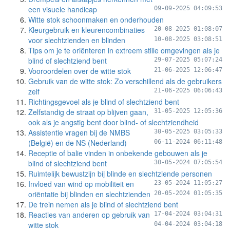
een visuele handicap
09-09-2025 04:09:53
Witte stok schoonmaken en onderhouden
Kleurgebruik en kleurencombinaties
20-08-2025 01:08:07
voor slechtzienden en blinden
10-08-2025 03:08:51
Tips om je te oriënteren in extreem stille omgevingen als je
blind of slechtziend bent
29-07-2025 05:07:24
Vooroordelen over de witte stok
21-06-2025 12:06:47
Gebruik van de witte stok: Zo verschillend als de gebruikers
zelf
21-06-2025 06:06:43
Richtingsgevoel als je blind of slechtziend bent
Zelfstandig de straat op blijven gaan,
31-05-2025 12:05:36
ook als je angstig bent door blind- of slechtziendheid
Assistentie vragen bij de NMBS
30-05-2025 03:05:33
(België) en de NS (Nederland)
06-11-2024 06:11:48
Receptie of balie vinden in onbekende gebouwen als je
blind of slechtziend bent
30-05-2024 07:05:54
Ruimtelijk bewustzijn bij blinde en slechtziende personen
Invloed van wind op mobiliteit en
23-05-2024 11:05:27
oriëntatie bij blinden en slechtzienden
20-05-2024 01:05:35
De trein nemen als je blind of slechtziend bent
Reacties van anderen op gebruik van
17-04-2024 03:04:31
witte stok
04-04-2024 03:04:18