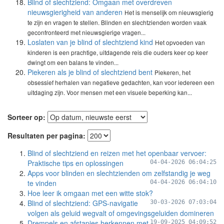
Blind of slechtziend: Omgaan met overdreven
nieuwsgierigheid van anderen
Het is menselijk om nieuwsgierig
te zijn en vragen te stellen. Blinden en slechtzienden worden vaak
geconfronteerd met nieuwsgierige vragen...
Loslaten van je blind of slechtziend kind
Het opvoeden van
kinderen is een prachtige, uitdagende reis die ouders keer op keer
dwingt om een balans te vinden...
Piekeren als je blind of slechtziend bent
Piekeren, het
obsessief herhalen van negatieve gedachten, kan voor iedereen een
uitdaging zijn. Voor mensen met een visuele beperking kan...
Sorteer op:
Resultaten per pagina:
Blind of slechtziend en reizen met het openbaar vervoer:
Praktische tips en oplossingen
04-04-2026 06:04:25
Apps voor blinden en slechtzienden om zelfstandig je weg
te vinden
04-04-2026 06:04:10
Hoe leer ik omgaan met een witte stok?
Blind of slechtziend: GPS-navigatie
30-03-2026 07:03:04
volgen als geluid wegvalt of omgevingsgeluiden domineren
Drempels en afstapjes herkennen met
19-09-2025 04:09:52