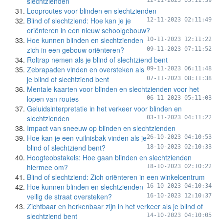
slechtzienden
12-11-2023 05:11:39
Looproutes voor blinden en slechtzienden
Blind of slechtziend: Hoe kan je je
12-11-2023 02:11:49
oriënteren in een nieuw schoolgebouw?
Hoe kunnen blinden en slechtzienden
10-11-2023 12:11:22
zich in een gebouw oriënteren?
09-11-2023 07:11:52
Roltrap nemen als je blind of slechtziend bent
Zebrapaden vinden en oversteken als
09-11-2023 06:11:48
je blind of slechtziend bent
07-11-2023 08:11:38
Mentale kaarten voor blinden en slechtzienden voor het
lopen van routes
06-11-2023 05:11:03
Geluidsinterpretatie in het verkeer voor blinden en
slechtzienden
03-11-2023 04:11:22
Impact van sneeuw op blinden en slechtzienden
Hoe kan je een vuilnisbak vinden als je
26-10-2023 04:10:53
blind of slechtziend bent?
18-10-2023 02:10:33
Hoogteobstakels: Hoe gaan blinden en slechtzienden
hiermee om?
18-10-2023 02:10:22
Blind of slechtziend: Zich oriënteren in een winkelcentrum
Hoe kunnen blinden en slechtzienden
16-10-2023 04:10:34
veilig de straat oversteken?
16-10-2023 12:10:37
Zichtbaar en herkenbaar zijn in het verkeer als je blind of
slechtziend bent
14-10-2023 04:10:05