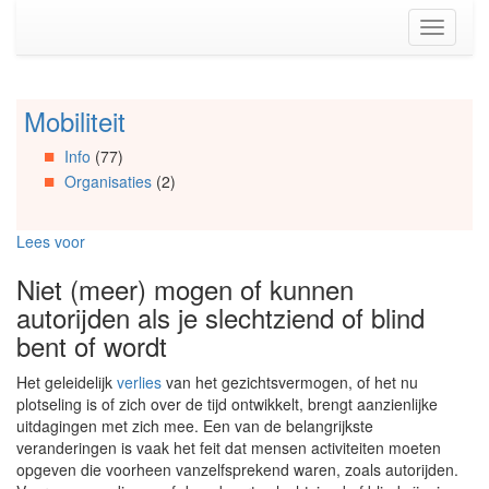
Spring
Toggle
naar
navigati
de
inhoud
(Accesskey
Mobiliteit
Spring
1)
naar
Spring
Info
(77)
Artikels
naar
Organisaties
(2)
Spring
de
naar
primaire
Info
zijbalk
Lees voor
Spring
(Accesskey
naar
2)
Niet (meer) mogen of kunnen
Organisaties
autorijden als je slechtziend of blind
Spring
naar
bent of wordt
Social
media
Het geleidelijk
verlies
van het gezichtsvermogen, of het nu
plotseling is of zich over de tijd ontwikkelt, brengt aanzienlijke
uitdagingen met zich mee. Een van de belangrijkste
veranderingen is vaak het feit dat mensen activiteiten moeten
opgeven die voorheen vanzelfsprekend waren, zoals autorijden.