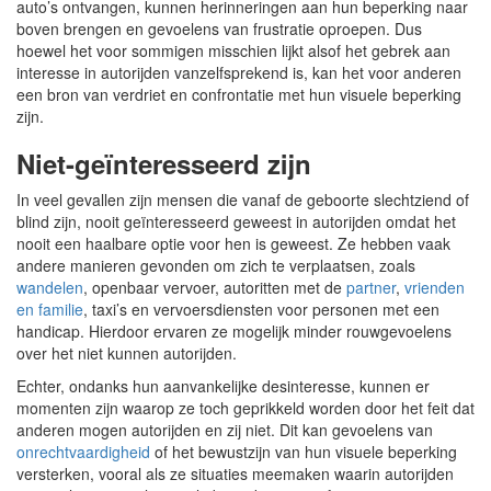
auto’s ontvangen, kunnen herinneringen aan hun beperking naar
boven brengen en gevoelens van frustratie oproepen. Dus
hoewel het voor sommigen misschien lijkt alsof het gebrek aan
interesse in autorijden vanzelfsprekend is, kan het voor anderen
een bron van verdriet en confrontatie met hun visuele beperking
zijn.
Niet-geïnteresseerd zijn
In veel gevallen zijn mensen die vanaf de geboorte slechtziend of
blind zijn, nooit geïnteresseerd geweest in autorijden omdat het
nooit een haalbare optie voor hen is geweest. Ze hebben vaak
andere manieren gevonden om zich te verplaatsen, zoals
wandelen
, openbaar vervoer, autoritten met de
partner
,
vrienden
en familie
, taxi’s en vervoersdiensten voor personen met een
handicap. Hierdoor ervaren ze mogelijk minder rouwgevoelens
over het niet kunnen autorijden.
Echter, ondanks hun aanvankelijke desinteresse, kunnen er
momenten zijn waarop ze toch geprikkeld worden door het feit dat
anderen mogen autorijden en zij niet. Dit kan gevoelens van
onrechtvaardigheid
of het bewustzijn van hun visuele beperking
versterken, vooral als ze situaties meemaken waarin autorijden