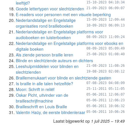
leeftijd?
15-10-2023 04:10:34
Goede lettertypen voor slechtzienden
21-09-2023 06:09:07
E-readers voor personen met een visuele beperking
Nederlandstalige en Engelstalige
15-09-2023 12:09:44
organisaties rond brailleboeken
10-09-2023 06:09:13
Nederlandstalige en Engelstalige platforms voor
audioboeken en luisterboeken
08-09-2023 11:09:24
Nederlandstalige en Engelstalige platforms voor ebooks en
digitale boeken
08-09-2023 05:09:49
Als ziende persoon braille leren
25-08-2023 01:08:40
Blinde en slechtziende auteurs en dichters
Leeshulpmiddelen voor blinden en
21-08-2023 11:08:26
slechtzienden
19-08-2023 02:08:12
Braillemenukaart voor blinde en slechtziende gasten
Is braille in alle talen hetzelfde?
07-08-2023 04:08:09
Moon: Schrift in reliëf
25-11-2011 05:11:05
Oskar Picht, uitvinder van de
05-06-2011 12:06:07
brailleschrijfmachine
05-06-2011 12:06:23
Brailleschrift en Louis Braille
05-06-2011 10:06:32
Valentin Haüy, de eerste blindenleraar
05-06-2011 10:06:26
Laatst bijgewerkt op
1 juli 2025 – 19:49