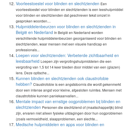
Voorleestoestel voor blinden en slechtzienden
Een
voorleestoestel voor blinden en slechtzienden is een leeshulpmiddel
voor blinden en slechtzienden dat geschreven tekst omzet in
gesproken woorden....
Hulpmiddelenbeurzen voor blinden en slechtzienden in
België en Nederland
In België en Nederland worden
verschillende hulpmiddelenbeurzen georganiseerd voor blinden en
slechtzienden, waar mensen met een visuele handicap en
professionals...
Loepen voor slechtzienden: Verbeterde zichtbaarheid en
leesbaarheid
Loepen zijn vergrotingshulpmiddelen die een
vergroting van 1,5 tot 14 keer bieden door middel van een (glazen)
lens. Deze optische...
Kunnen blinden en slechtzienden ook claustrofobie
hebben?
Claustrofobie is een angststoornis die wordt gekenmerkt
door een intense angst voor kleine, afgesloten ruimtes. Mensen met
claustrofobie kunnen paniekaanvallen...
Mentale impact van ernstige oogproblemen bij blinden en
slechtzienden
Personen die slechtziend of (maatschappelijk) blind
zijn, ervaren niet alleen fysieke uitdagingen door hun oogproblemen
(zoals vermoeidheid, slaapproblemen, een slechte...
Medische hulpmiddelen en apps voor blinden en