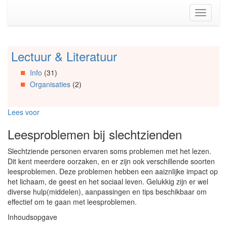
Spring
Toggle
naar
navigati
de
inhoud
(Accesskey
Lectuur & Literatuur
Spring
1)
naar
Spring
Info
(31)
Artikels
naar
Organisaties
(2)
Spring
de
naar
primaire
Info
zijbalk
Lees voor
Spring
(Accesskey
naar
2)
Leesproblemen bij slechtzienden
Organisaties
Spring
Slechtziende personen ervaren soms problemen met het lezen.
naar
Dit kent meerdere oorzaken, en er zijn ook verschillende soorten
Social
leesproblemen. Deze problemen hebben een aaiznlijke impact op
media
het lichaam, de geest en het sociaal leven. Gelukkig zijn er wel
diverse hulp(middelen), aanpassingen en tips beschikbaar om
effectief om te gaan met leesproblemen.
Inhoudsopgave