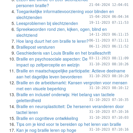
personen braille?
21-04-2024 12:04:01
Toegankelijke informatievoorziening voor blinden en
slechtzienden
15-04-2024 06:04:34
Leesproblemen bij slechtzienden
19-11-2023 07:11:53
Spreekwoorden rond zien, kijken, ogen, blind en
slechtziend
14-11-2023 06:11:15
Hoe lang duurt het om braille te leren?
06-11-2023 07:11:11
Braillepost versturen
06-11-2023 06:11:52
Geschiedenis van Louis Braille en het brailleschrift
Braille en psychosociale aspecten: De
03-11-2023 08:11:09
impact op zelfperceptie en welzijn
31-10-2023 08:10:26
Braille en maatschappelijke participatie: Actieve deelname
aan het dagelijks leven bevorderen
31-10-2023 08:10:20
Braille en de arbeidsmarkt: Kansen vergroten voor mensen
met een visuele beperking
31-10-2023 08:10:12
Braille en inclusief onderwijs: Het belang van tactiele
geletterdheid
31-10-2023 07:10:35
Braille en neuroplasticiteit: De hersenen veranderen door
tactiel leren
31-10-2023 07:10:16
Braille en cognitieve ontwikkeling
31-10-2023 07:10:03
Tips om je kind voor te bereiden op het leren van braille
Kan je nog braille leren op hoge
31-10-2023 07:10:16