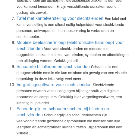
Slechtzienden die dichtbij het televisietoestel plakken is een veel
voorkomend fenomeen. Er zijn verschillende oorzaken voor dit
gedrag, die zowel...
Tafel met kantelverstelling voor slechtzienden
Een tafel met
kantelverstelling is een uiterst nuttig hulpmiddel voor slechtziende
personen, ontworpen om hun leeservaring te verbeteren en
comfortabeler...
Mobiele beeldschermloep (elektronische handloep) voor
slechtzienden
Voor veel slechtzienden en mensen met
oogproblemen kan het lezen van teksten, symbolen en afbeeldingen
een uitdaging vormen. Gelukkig biedt...
Schaamte bij blinden en slechtzienden
Schaamte is een
diepgewortelde emotie die kan ontstaan als gevolg van een visuele
beperking. In deze tekst volgt veel meer...
Vergrotingssoftware voor slechtzienden
Slechtziende
personen ervaren vaak uitdagingen bij het gebruik van digitale
apparaten en computers. Gelukkig is er vergrotingssoftware, een
krachtig hulpmiddel...
Schouderpijn en schouderklachten bij blinden en
slechtzienden
Schouderpijn en schouderklachten zijn
veelvoorkomende gezondheidsproblemen die mensen van alle
leeftijden en achtergronden kunnen treffen. Bij personen met een
visuele...