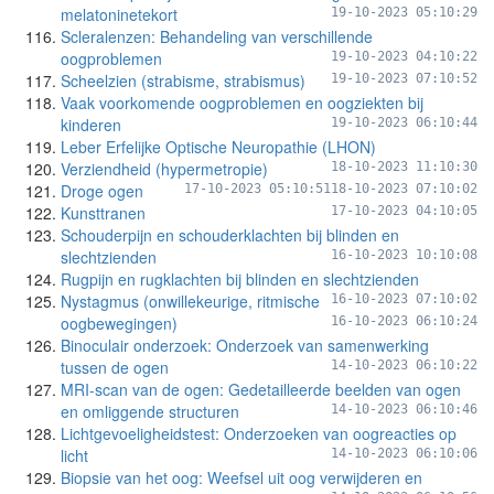
melatoninetekort
19-10-2023 05:10:29
Scleralenzen: Behandeling van verschillende
oogproblemen
19-10-2023 04:10:22
Scheelzien (strabisme, strabismus)
19-10-2023 07:10:52
Vaak voorkomende oogproblemen en oogziekten bij
kinderen
19-10-2023 06:10:44
Leber Erfelijke Optische Neuropathie (LHON)
Verziendheid (hypermetropie)
18-10-2023 11:10:30
Droge ogen
17-10-2023 05:10:51
18-10-2023 07:10:02
Kunsttranen
17-10-2023 04:10:05
Schouderpijn en schouderklachten bij blinden en
slechtzienden
16-10-2023 10:10:08
Rugpijn en rugklachten bij blinden en slechtzienden
Nystagmus (onwillekeurige, ritmische
16-10-2023 07:10:02
oogbewegingen)
16-10-2023 06:10:24
Binoculair onderzoek: Onderzoek van samenwerking
tussen de ogen
14-10-2023 06:10:22
MRI-scan van de ogen: Gedetailleerde beelden van ogen
en omliggende structuren
14-10-2023 06:10:46
Lichtgevoeligheidstest: Onderzoeken van oogreacties op
licht
14-10-2023 06:10:06
Biopsie van het oog: Weefsel uit oog verwijderen en