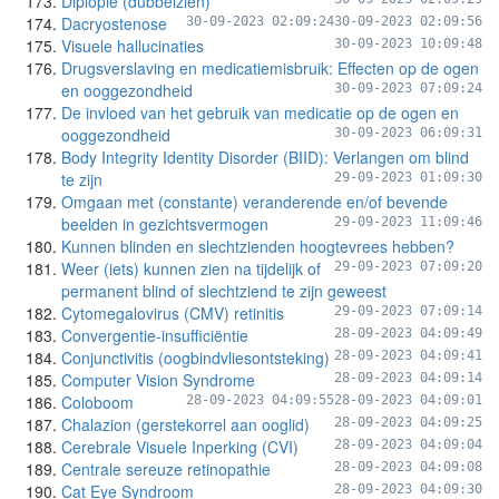
Diplopie (dubbelzien)
Dacryostenose
30-09-2023 02:09:24
30-09-2023 02:09:56
Visuele hallucinaties
30-09-2023 10:09:48
Drugsverslaving en medicatiemisbruik: Effecten op de ogen
en ooggezondheid
30-09-2023 07:09:24
De invloed van het gebruik van medicatie op de ogen en
ooggezondheid
30-09-2023 06:09:31
Body Integrity Identity Disorder (BIID): Verlangen om blind
te zijn
29-09-2023 01:09:30
Omgaan met (constante) veranderende en/of bevende
beelden in gezichtsvermogen
29-09-2023 11:09:46
Kunnen blinden en slechtzienden hoogtevrees hebben?
Weer (iets) kunnen zien na tijdelijk of
29-09-2023 07:09:20
permanent blind of slechtziend te zijn geweest
Cytomegalovirus (CMV) retinitis
29-09-2023 07:09:14
Convergentie-insufficiëntie
28-09-2023 04:09:49
Conjunctivitis (oogbindvliesontsteking)
28-09-2023 04:09:41
Computer Vision Syndrome
28-09-2023 04:09:14
Coloboom
28-09-2023 04:09:55
28-09-2023 04:09:01
Chalazion (gerstekorrel aan ooglid)
28-09-2023 04:09:25
Cerebrale Visuele Inperking (CVI)
28-09-2023 04:09:04
Centrale sereuze retinopathie
28-09-2023 04:09:08
Cat Eye Syndroom
28-09-2023 04:09:30