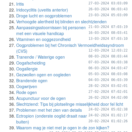
Iritis
27-03-2024 03:03:09
Iridocyclitis (uveitis anterior)
26-03-2024 06:03:43
Droge lucht en oogproblemen
23-03-2024 05:03:09
Verhoogde alertheid bij blinden en slechtzienden
Aanpassingsstoornissen bij personen
21-03-2024 07:03:19
met een visuele handicap
16-03-2024 08:03:41
Vitaminen en ooggezondheid
13-03-2024 07:03:10
Oogproblemen bij het Chronisch Vermoeidheidssyndroom
(CVS)
12-03-2024 12:03:22
Tranende / Waterige ogen
08-03-2024 08:03:44
Oogafscheiding
07-03-2024 06:03:38
Oogallergie
06-03-2024 04:03:47
Gezwollen ogen en oogleden
05-03-2024 08:03:08
Brandende ogen
04-03-2024 06:03:39
Oogwrijven
28-02-2024 03:02:01
Rode ogen
27-02-2024 07:02:01
Acupunctuur voor de ogen
26-02-2024 04:02:00
Slechtziend: Tips bij plotselinge misselijkheid door fel licht
Problemen met het zien van details
24-02-2024 05:02:38
Ectropion (onderste ooglid draait naar
24-02-2024 01:02:17
buiten)
20-02-2024 01:02:26
Waarom mag je niet met je ogen in de zon kijken?