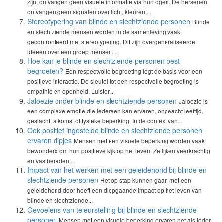
zijn, ontvangen geen visuele informatie via hun ogen. De hersenen
ontvangen geen signalen over licht, kleuren,...
Stereotypering van blinde en slechtziende personen
Blinde
en slechtziende mensen worden in de samenleving vaak
geconfronteerd met stereotypering. Dit zijn overgeneraliseerde
ideeën over een groep mensen...
Hoe kan je blinde en slechtziende personen best
begroeten?
Een respectvolle begroeting legt de basis voor een
positieve interactie. De sleutel tot een respectvolle begroeting is
empathie en openheid. Luister...
Jaloezie onder blinde en slechtziende personen
Jaloezie is
een complexe emotie die iedereen kan ervaren, ongeacht leeftijd,
geslacht, afkomst of fysieke beperking. In de context van...
Ook positief ingestelde blinde en slechtziende personen
ervaren dipjes
Mensen met een visuele beperking worden vaak
bewonderd om hun positieve kijk op het leven. Ze lijken veerkrachtig
en vastberaden,...
Impact van het werken met een geleidehond bij blinde en
slechtziende personen
Het op stap kunnen gaan met een
geleidehond door heeft een diepgaande impact op het leven van
blinde en slechtziende...
Gevoelens van teleurstelling bij blinde en slechtziende
personen
Mensen met een visuele beperking ervaren net als ieder