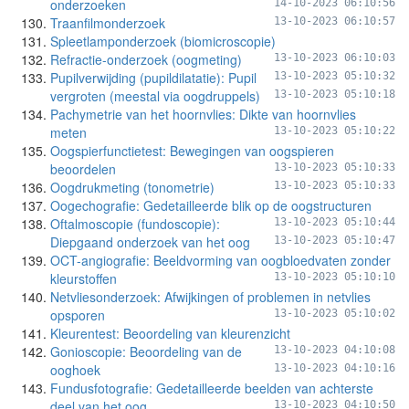
onderzoeken
14-10-2023 06:10:56
Traanfilmonderzoek
13-10-2023 06:10:57
Spleetlamponderzoek (biomicroscopie)
Refractie-onderzoek (oogmeting)
13-10-2023 06:10:03
Pupilverwijding (pupildilatatie): Pupil
13-10-2023 05:10:32
vergroten (meestal via oogdruppels)
13-10-2023 05:10:18
Pachymetrie van het hoornvlies: Dikte van hoornvlies
meten
13-10-2023 05:10:22
Oogspierfunctietest: Bewegingen van oogspieren
beoordelen
13-10-2023 05:10:33
Oogdrukmeting (tonometrie)
13-10-2023 05:10:33
Oogechografie: Gedetailleerde blik op de oogstructuren
Oftalmoscopie (fundoscopie):
13-10-2023 05:10:44
Diepgaand onderzoek van het oog
13-10-2023 05:10:47
OCT-angiografie: Beeldvorming van oogbloedvaten zonder
kleurstoffen
13-10-2023 05:10:10
Netvliesonderzoek: Afwijkingen of problemen in netvlies
opsporen
13-10-2023 05:10:02
Kleurentest: Beoordeling van kleurenzicht
Gonioscopie: Beoordeling van de
13-10-2023 04:10:08
ooghoek
13-10-2023 04:10:16
Fundusfotografie: Gedetailleerde beelden van achterste
deel van het oog
13-10-2023 04:10:50