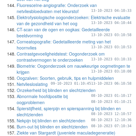
Fluoresceïne-angiografie: Onderzoek van
netvliesbloedvaten met kleurstof
13-10-2023 04:10:33
Elektrofysiologische oogonderzoeken: Elektrische evaluatie
van de gezondheid van het oog
13-10-2023 04:10:44
CT-scan van de ogen en oogkas: Gedetailleerde
beeldvorming
13-10-2023 03:10:58
Corneatopografie: Gedetailleerde meting van het
hoornvlies
13-10-2023 03:10:53
Contrastgevoeligheidstest: Oogonderzoek om
contrastvermogen te onderzoeken
13-10-2023 03:10:33
Biometrie: Oogonderzoek om nauwkeurige oogmetingen te
krijgen
13-10-2023 03:10:08
Oogzalven: Soorten, gebruik, tips en hulpmiddelen
Netvliesloslating
09-10-2023 01:10:45
13-10-2023 06:10:58
Onzekerheid bij blinden en slechtzienden
Abnormale hoofdpositie bij
08-10-2023 01:10:17
oogproblemen
08-10-2023 01:10:21
Spierstijfheid, spierpijn en spierspanning bij blinden en
slechtzienden
08-10-2023 12:10:57
Nekpijn bij blinden en slechtzienden
08-10-2023 12:10:36
Burn-out bij blinden en slechtzienden
08-10-2023 07:10:34
Ziekte van Stargardt (juveniele maculadegeneratie)