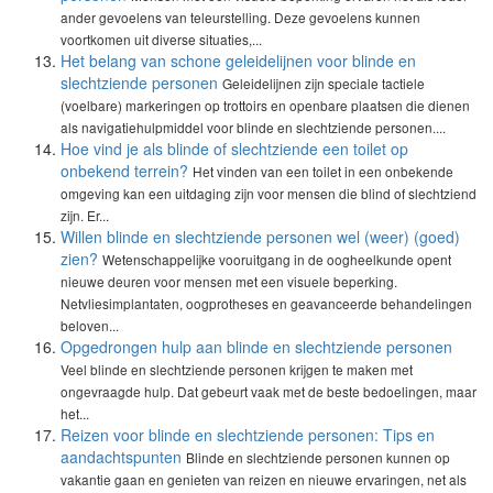
ander gevoelens van teleurstelling. Deze gevoelens kunnen
voortkomen uit diverse situaties,...
Het belang van schone geleidelijnen voor blinde en
slechtziende personen
Geleidelijnen zijn speciale tactiele
(voelbare) markeringen op trottoirs en openbare plaatsen die dienen
als navigatiehulpmiddel voor blinde en slechtziende personen....
Hoe vind je als blinde of slechtziende een toilet op
onbekend terrein?
Het vinden van een toilet in een onbekende
omgeving kan een uitdaging zijn voor mensen die blind of slechtziend
zijn. Er...
Willen blinde en slechtziende personen wel (weer) (goed)
zien?
Wetenschappelijke vooruitgang in de oogheelkunde opent
nieuwe deuren voor mensen met een visuele beperking.
Netvliesimplantaten, oogprotheses en geavanceerde behandelingen
beloven...
Opgedrongen hulp aan blinde en slechtziende personen
Veel blinde en slechtziende personen krijgen te maken met
ongevraagde hulp. Dat gebeurt vaak met de beste bedoelingen, maar
het...
Reizen voor blinde en slechtziende personen: Tips en
aandachtspunten
Blinde en slechtziende personen kunnen op
vakantie gaan en genieten van reizen en nieuwe ervaringen, net als