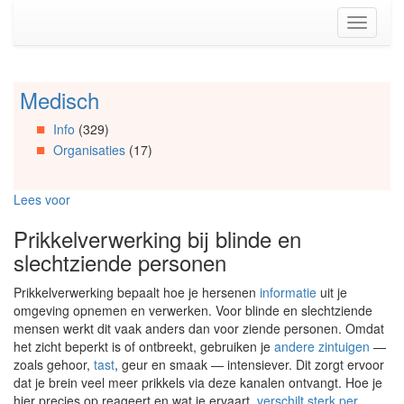
Spring
Toggle
naar
navigati
de
inhoud
(Accesskey
Medisch
Spring
1)
naar
Spring
Info
(329)
Artikels
naar
Organisaties
(17)
Spring
de
naar
primaire
Info
zijbalk
Lees voor
Spring
(Accesskey
naar
2)
Prikkelverwerking bij blinde en
Organisaties
slechtziende personen
Spring
naar
Prikkelverwerking bepaalt hoe je hersenen
informatie
uit je
Social
omgeving opnemen en verwerken. Voor blinde en slechtziende
media
mensen werkt dit vaak anders dan voor ziende personen. Omdat
het zicht beperkt is of ontbreekt, gebruiken je
andere zintuigen
—
zoals gehoor,
tast
, geur en smaak — intensiever. Dit zorgt ervoor
dat je brein veel meer prikkels via deze kanalen ontvangt. Hoe je
hier precies op reageert en wat je ervaart,
verschilt sterk per