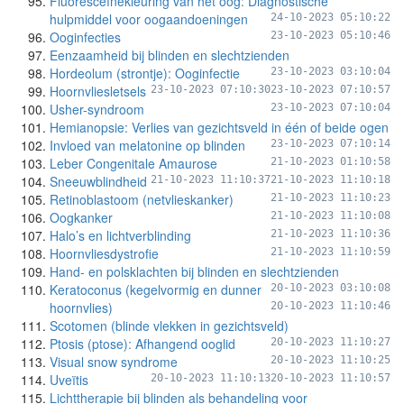
Fluoresceïnekleuring van het oog: Diagnostische
hulpmiddel voor oogaandoeningen
24-10-2023 05:10:22
Ooginfecties
23-10-2023 05:10:46
Eenzaamheid bij blinden en slechtzienden
Hordeolum (strontje): Ooginfectie
23-10-2023 03:10:04
Hoornvliesletsels
23-10-2023 07:10:30
23-10-2023 07:10:57
Usher-syndroom
23-10-2023 07:10:04
Hemianopsie: Verlies van gezichtsveld in één of beide ogen
Invloed van melatonine op blinden
23-10-2023 07:10:14
Leber Congenitale Amaurose
21-10-2023 01:10:58
Sneeuwblindheid
21-10-2023 11:10:37
21-10-2023 11:10:18
Retinoblastoom (netvlieskanker)
21-10-2023 11:10:23
Oogkanker
21-10-2023 11:10:08
Halo’s en lichtverblinding
21-10-2023 11:10:36
Hoornvliesdystrofie
21-10-2023 11:10:59
Hand- en polsklachten bij blinden en slechtzienden
Keratoconus (kegelvormig en dunner
20-10-2023 03:10:08
hoornvlies)
20-10-2023 11:10:46
Scotomen (blinde vlekken in gezichtsveld)
Ptosis (ptose): Afhangend ooglid
20-10-2023 11:10:27
Visual snow syndrome
20-10-2023 11:10:25
Uveïtis
20-10-2023 11:10:13
20-10-2023 11:10:57
Lichttherapie bij blinden als behandeling voor