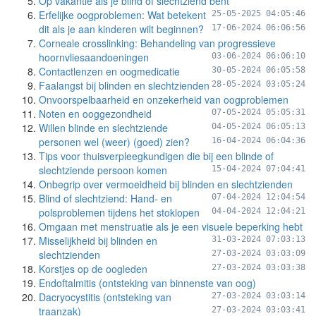
Op vakantie als je blind of slechtziend bent
Erfelijke oogproblemen: Wat betekent
25-05-2025 04:05:46
dit als je aan kinderen wilt beginnen?
17-06-2024 06:06:56
Corneale crosslinking: Behandeling van progressieve
hoornvliesaandoeningen
03-06-2024 06:06:10
Contactlenzen en oogmedicatie
30-05-2024 06:05:58
Faalangst bij blinden en slechtzienden
28-05-2024 03:05:24
Onvoorspelbaarheid en onzekerheid van oogproblemen
Noten en ooggezondheid
07-05-2024 05:05:31
Willen blinde en slechtziende
04-05-2024 06:05:13
personen wel (weer) (goed) zien?
16-04-2024 06:04:36
Tips voor thuisverpleegkundigen die bij een blinde of
slechtziende persoon komen
15-04-2024 07:04:41
Onbegrip over vermoeidheid bij blinden en slechtzienden
Blind of slechtziend: Hand- en
07-04-2024 12:04:54
polsproblemen tijdens het stoklopen
04-04-2024 12:04:21
Omgaan met menstruatie als je een visuele beperking hebt
Misselijkheid bij blinden en
31-03-2024 07:03:13
slechtzienden
27-03-2024 03:03:09
Korstjes op de oogleden
27-03-2024 03:03:38
Endoftalmitis (ontsteking van binnenste van oog)
Dacryocystitis (ontsteking van
27-03-2024 03:03:14
traanzak)
27-03-2024 03:03:41