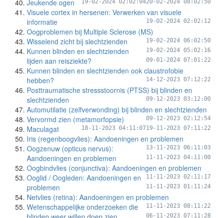
Jeukende ogen
19-02-2024 02:02:04
20-02-2024 08:02:50
Visuele cortex in hersenen: Verwerken van visuele
informatie
19-02-2024 02:02:12
Oogproblemen bij Multiple Sclerose (MS)
Wisselend zicht bij slechtzienden
19-02-2024 06:02:50
Kunnen blinden en slechtzienden
19-02-2024 05:02:16
lijden aan reisziekte?
09-01-2024 07:01:22
Kunnen blinden en slechtzienden ook claustrofobie
hebben?
14-12-2023 07:12:22
Posttraumatische stressstoornis (PTSS) bij blinden en
slechtzienden
09-12-2023 03:12:00
Automutilatie (zelfverwonding) bij blinden en slechtzienden
Vervormd zien (metamorfopsie)
09-12-2023 02:12:54
Maculagat
18-11-2023 04:11:07
19-11-2023 07:11:22
Iris (regenboogvlies): Aandoeningen en problemen
Oogzenuw (opticus nervus):
13-11-2023 06:11:03
Aandoeningen en problemen
11-11-2023 04:11:00
Oogbindvlies (conjunctiva): Aandoeningen en problemen
Ooglid / Oogleden: Aandoeningen en
11-11-2023 02:11:17
problemen
11-11-2023 01:11:24
Netvlies (retina): Aandoeningen en problemen
Wetenschappelijke onderzoeken die
11-11-2023 08:11:22
blinden weer willen doen zien
06-11-2023 07:11:28