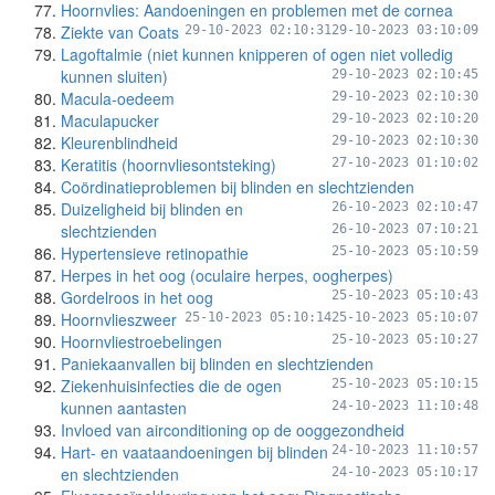
Hoornvlies: Aandoeningen en problemen met de cornea
Ziekte van Coats
29-10-2023 02:10:31
29-10-2023 03:10:09
Lagoftalmie (niet kunnen knipperen of ogen niet volledig
kunnen sluiten)
29-10-2023 02:10:45
Macula-oedeem
29-10-2023 02:10:30
Maculapucker
29-10-2023 02:10:20
Kleurenblindheid
29-10-2023 02:10:30
Keratitis (hoornvliesontsteking)
27-10-2023 01:10:02
Coördinatieproblemen bij blinden en slechtzienden
Duizeligheid bij blinden en
26-10-2023 02:10:47
slechtzienden
26-10-2023 07:10:21
Hypertensieve retinopathie
25-10-2023 05:10:59
Herpes in het oog (oculaire herpes, oogherpes)
Gordelroos in het oog
25-10-2023 05:10:43
Hoornvlieszweer
25-10-2023 05:10:14
25-10-2023 05:10:07
Hoornvliestroebelingen
25-10-2023 05:10:27
Paniekaanvallen bij blinden en slechtzienden
Ziekenhuisinfecties die de ogen
25-10-2023 05:10:15
kunnen aantasten
24-10-2023 11:10:48
Invloed van airconditioning op de ooggezondheid
Hart- en vaataandoeningen bij blinden
24-10-2023 11:10:57
en slechtzienden
24-10-2023 05:10:17