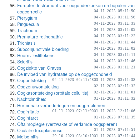
Foropter: Instrument voor oogonderzoeken en bepalen van
oogcorrectie
04-11-2023 05:11:50
Pterygium
04-11-2023 03:11:56
Pinguecula
04-11-2023 03:11:33
Trachoom
04-11-2023 03:11:05
Premature retinopathie
04-11-2023 03:11:22
Trichiasis
04-11-2023 03:11:44
Subconjunctivale bloeding
04-11-2023 03:11:02
Hoornvlieslittekens
04-11-2023 03:11:11
Scleritis
04-11-2023 03:11:46
Oogziekte van Graves
04-11-2023 03:11:21
De invloed van hydratatie op de ooggezondheid
Oogontsteking
02-11-2023 02:11:48
03-11-2023 03:11:38
Oogzenuwontsteking
02-11-2023 02:11:32
Oogkasontsteking (orbitale cellulitis)
02-11-2023 01:11:01
Nachtblindheid
01-11-2023 01:11:32
Hormonale veranderingen en oogproblemen
Oogirritatie
01-11-2023 07:11:00
01-11-2023 12:11:06
Ooginfarct
01-11-2023 07:11:35
Oftalmoplegie (verzwakte of verlamde oogspieren)
Oculaire toxoplasmose
01-11-2023 07:11:51
Meibomitis
29-10-2023 08:10:19
01-11-2023 07:11:44