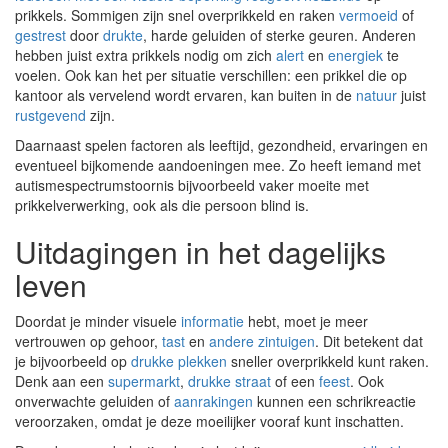
prikkels. Sommigen zijn snel overprikkeld en raken
vermoeid
of
gestrest
door
drukte
, harde geluiden of sterke geuren. Anderen
hebben juist extra prikkels nodig om zich
alert
en
energiek
te
voelen. Ook kan het per situatie verschillen: een prikkel die op
kantoor als vervelend wordt ervaren, kan buiten in de
natuur
juist
rustgevend
zijn.
Daarnaast spelen factoren als leeftijd, gezondheid, ervaringen en
eventueel bijkomende aandoeningen mee. Zo heeft iemand met
autismespectrumstoornis bijvoorbeeld vaker moeite met
prikkelverwerking, ook als die persoon blind is.
Uitdagingen in het dagelijks
leven
Doordat je minder visuele
informatie
hebt, moet je meer
vertrouwen op gehoor,
tast
en
andere zintuigen
. Dit betekent dat
je bijvoorbeeld op
drukke plekken
sneller overprikkeld kunt raken.
Denk aan een
supermarkt
,
drukke straat
of een
feest
. Ook
onverwachte geluiden of
aanrakingen
kunnen een schrikreactie
veroorzaken, omdat je deze moeilijker vooraf kunt inschatten.