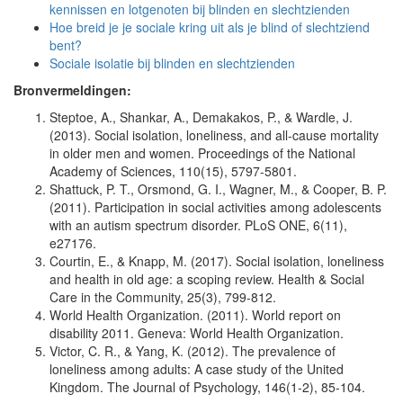
kennissen en lotgenoten bij blinden en slechtzienden
Hoe breid je je sociale kring uit als je blind of slechtziend
bent?
Sociale isolatie bij blinden en slechtzienden
Bronvermeldingen:
Steptoe, A., Shankar, A., Demakakos, P., & Wardle, J.
(2013). Social isolation, loneliness, and all-cause mortality
in older men and women. Proceedings of the National
Academy of Sciences, 110(15), 5797-5801.
Shattuck, P. T., Orsmond, G. I., Wagner, M., & Cooper, B. P.
(2011). Participation in social activities among adolescents
with an autism spectrum disorder. PLoS ONE, 6(11),
e27176.
Courtin, E., & Knapp, M. (2017). Social isolation, loneliness
and health in old age: a scoping review. Health & Social
Care in the Community, 25(3), 799-812.
World Health Organization. (2011). World report on
disability 2011. Geneva: World Health Organization.
Victor, C. R., & Yang, K. (2012). The prevalence of
loneliness among adults: A case study of the United
Kingdom. The Journal of Psychology, 146(1-2), 85-104.