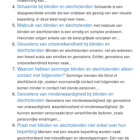
miskenning kan...
Schaamte bij blinden en slechtzienden
Schaamte is een
diepgewortelde emotie die kan ontstaan als gevolg van een visuele
beperking. In deze tekst volgt veel meer...
Misbruik van blinden en slechtzienden
Het misbruik van
blinden en slechtzienden is een ernstig en complex probleem.
Hieronder volgen enkele van de belangrijkste oorzaken en...
Gevoelens van ontoereikendheid bij blinden en
slechtzienden
Blinden en slechtzienden ervaren, net als iedereen,
een breed scala aan emoties en gevoelens. Echter, gevoelens van
ontoereikendheid komen vaak...
Waarom hebben sommige blinden en slechtzienden alleen
contact met lotgenoten?
Sommige mensen die blind of
slechtziend zijn, zoeken voornamelijk contact met lotgenoten en
komen minder in contact met ziende personen....
Gevoelens van minderwaardigheid bij blinden en
slechtzienden
Gevoelens van minderwaardigheid zijn gevoelens
van onwaardigheid, waardeloosheid of minderwaardigheid. Ze
kunnen worden veroorzaakt door verschillende factoren, zoals
persoonlijke ervaringen,...
Praat met blinden en slechtzienden niet enkel over hun
beperking
Mensen met een visuele beperking worden vaak
geconfronteerd met misvattingen en stereotyperingen. Eén van de