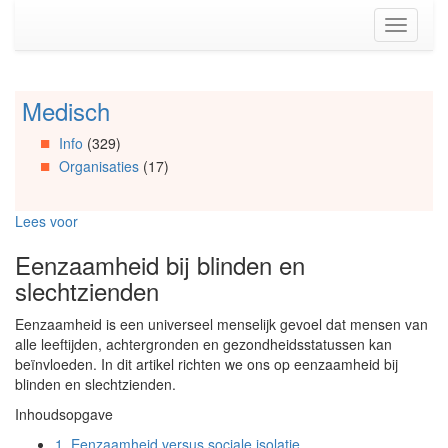
Spring
Toggle
naar
navigati
de
inhoud
(Accesskey
Medisch
Spring
1)
naar
Spring
Info
(329)
Artikels
naar
Organisaties
(17)
Spring
de
naar
primaire
Info
zijbalk
Lees voor
Spring
(Accesskey
naar
2)
Eenzaamheid bij blinden en
Organisaties
slechtzienden
Spring
naar
Eenzaamheid is een universeel menselijk gevoel dat mensen van
Social
alle leeftijden, achtergronden en gezondheidsstatussen kan
media
beïnvloeden. In dit artikel richten we ons op eenzaamheid bij
blinden en slechtzienden.
Inhoudsopgave
1.
Eenzaamheid versus sociale isolatie