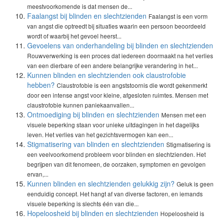
meestvoorkomende is dat mensen de...
Faalangst bij blinden en slechtzienden
Faalangst is een vorm
van angst die optreedt bij situaties waarin een persoon beoordeeld
wordt of waarbij het gevoel heerst...
Gevoelens van onderhandeling bij blinden en slechtzienden
Rouwverwerking is een proces dat iedereen doormaakt na het verlies
van een dierbare of een andere belangrijke verandering in het...
Kunnen blinden en slechtzienden ook claustrofobie
hebben?
Claustrofobie is een angststoornis die wordt gekenmerkt
door een intense angst voor kleine, afgesloten ruimtes. Mensen met
claustrofobie kunnen paniekaanvallen...
Ontmoediging bij blinden en slechtzienden
Mensen met een
visuele beperking staan voor unieke uitdagingen in het dagelijks
leven. Het verlies van het gezichtsvermogen kan een...
Stigmatisering van blinden en slechtzienden
Stigmatisering is
een veelvoorkomend probleem voor blinden en slechtzienden. Het
begrijpen van dit fenomeen, de oorzaken, symptomen en gevolgen
ervan,...
Kunnen blinden en slechtzienden gelukkig zijn?
Geluk is geen
eenduidig concept. Het hangt af van diverse factoren, en iemands
visuele beperking is slechts één van die...
Hopeloosheid bij blinden en slechtzienden
Hopeloosheid is