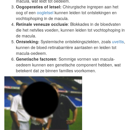
macula, wat leidt tot oedeem.
Oogoperaties of letsel:
Chirurgische ingrepen aan het
oog of een
oogletsel
kunnen leiden tot ontstekingen en
vochtophoping in de macula.
Retinale veneuze occlusie
: Blokkades in de bloedvaten
die het netvlies voeden, kunnen leiden tot vochtophoping in
de macula.
Ontsteking:
Systemische ontstekingsziekten, zoals
uveïtis
,
kunnen de bloed-retinabarrière aantasten en leiden tot
macula-oedeem.
Genetische factoren
: Sommige vormen van macula-
oedeem kunnen een genetische component hebben, wat
betekent dat ze binnen families voorkomen.