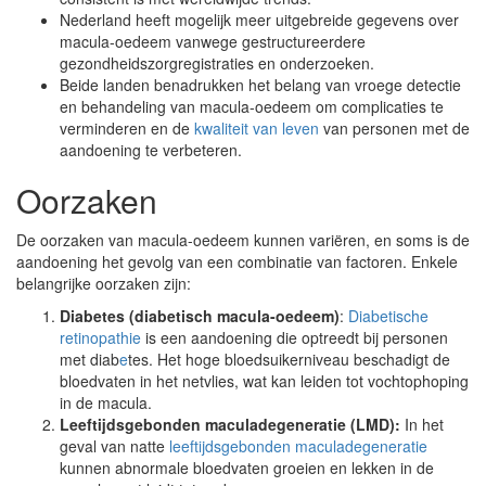
Nederland heeft mogelijk meer uitgebreide gegevens over
macula-oedeem vanwege gestructureerdere
gezondheidszorgregistraties en onderzoeken.
Beide landen benadrukken het belang van vroege detectie
en behandeling van macula-oedeem om complicaties te
verminderen en de
kwaliteit van leven
van personen met de
aandoening te verbeteren.
Oorzaken
De oorzaken van macula-oedeem kunnen variëren, en soms is de
aandoening het gevolg van een combinatie van factoren. Enkele
belangrijke oorzaken zijn:
Diabetes (diabetisch macula-oedeem)
:
Diabetische
retinopathie
is een aandoening die optreedt bij personen
met diab
e
tes. Het hoge bloedsuikerniveau beschadigt de
bloedvaten in het netvlies, wat kan leiden tot vochtophoping
in de macula.
Leeftijdsgebonden maculadegeneratie (LMD):
In het
geval van natte
leeftijdsgebonden maculadegeneratie
kunnen abnormale bloedvaten groeien en lekken in de