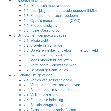
5.
Soorten macula-oedeem
5.1.
Diabetisch macula-oedeem
5.2.
Leeftijdsgebonden macula-oedeem (LMD)
5.3.
Postoperatief macula-oedeem
5.4.
Cystoid macula-oedeem (CMO)
5.5.
Pseudofakekyste
5.6.
Irvine-Gassyndroom
6.
Symptomen van macula-oedeem
6.1.
Wazig zicht
6.2.
Visuele vervormingen
6.3.
Donkere vlekken of vlekken in het zichtveld
6.4.
Verminderd contrastzicht
6.5.
Moeilijkheden bij het lezen
6.6.
Verminderd kleurwaarneming
6.7.
Centraal gezichtsverlies
7.
Lichamelijke gevolgen
7.1.
Verlies van zelfstandigheid
7.2.
Verminderde kwaliteit van leven
7.3.
Beperkingen in werk en beroep
7.4.
Veiligheidsrisico’s
7.5.
Emotionele belasting
7.6.
Sociale terugtrekking
7.7.
Fysieke gezondheidseffecten