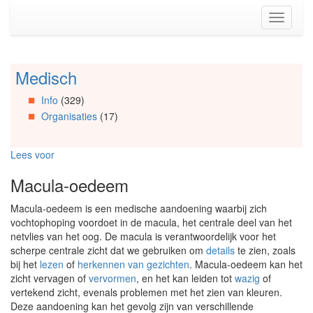
Spring
Toggle
naar
navigati
de
inhoud
(Accesskey
Medisch
Spring
1)
naar
Spring
Info
(329)
Artikels
naar
Organisaties
(17)
Spring
de
naar
primaire
Info
zijbalk
Lees voor
Spring
(Accesskey
naar
2)
Macula-oedeem
Organisaties
Spring
Macula-oedeem is een medische aandoening waarbij zich
naar
vochtophoping voordoet in de macula, het centrale deel van het
Social
netvlies van het oog. De macula is verantwoordelijk voor het
media
scherpe centrale zicht dat we gebruiken om
details
te zien, zoals
bij het
lezen
of
herkennen van gezichten
. Macula-oedeem kan het
zicht vervagen of
vervormen
, en het kan leiden tot
wazig
of
vertekend zicht, evenals problemen met het zien van kleuren.
Deze aandoening kan het gevolg zijn van verschillende