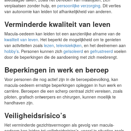
verplaatsen zonder hulp, en
persoonlijke verzorging
. Dit verlies
van autonomie kan leiden tot afhankelijkheid van anderen.
Verminderde kwaliteit van leven
Macula-oedeem kan leiden tot een aanzienlijke afname van de
kwaliteit van leven
. Het beperkt de mogelijkheid om te genieten
van activiteiten zoals
lezen
,
televisiekijken
, en het deelnemen aan
hobby’s
. Personen kunnen zich
geïsoleerd
en
gefrustreerd
voelen
door de beperkingen die de aandoening met zich meebrengt.
Beperkingen in werk en beroep
Voor personen die nog actief zijn in de beroepsbevolking, kan
macula-oedeem ernstige beperkingen opleggen in hun werk en
carrière. Beroepen die een scherp centraal zicht vereisen, zoals
piloten, grafisch ontwerpers en chirurgen, kunnen moeilijk te
handhaven zijn.
Veiligheidsrisico’s
Het verminderde gezichtsvermogen als gevolg van macula-
oedeem kan leiden tot veiligheidsrisico’s, vooral in situaties zoals