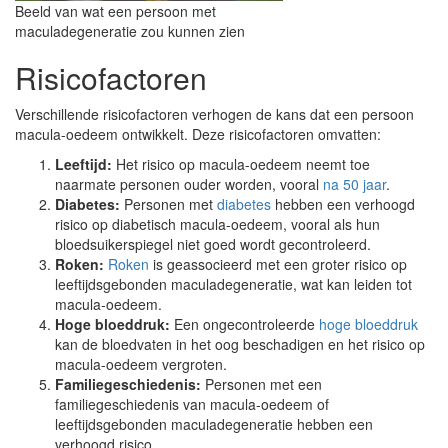
Beeld van wat een persoon met
maculadegeneratie zou kunnen zien
Risicofactoren
Verschillende risicofactoren verhogen de kans dat een persoon
macula-oedeem ontwikkelt. Deze risicofactoren omvatten:
Leeftijd:
Het risico op macula-oedeem neemt toe
naarmate personen ouder worden, vooral
na 50 jaar
.
Diabetes:
Personen met
diabetes
hebben een verhoogd
risico op diabetisch macula-oedeem, vooral als hun
bloedsuikerspiegel niet goed wordt gecontroleerd.
Roken:
Roken
is geassocieerd met een groter risico op
leeftijdsgebonden maculadegeneratie, wat kan leiden tot
macula-oedeem.
Hoge bloeddruk:
Een ongecontroleerde
hoge bloeddruk
kan de bloedvaten in het oog beschadigen en het risico op
macula-oedeem vergroten.
Familiegeschiedenis:
Personen met een
familiegeschiedenis van macula-oedeem of
leeftijdsgebonden maculadegeneratie hebben een
verhoogd risico.