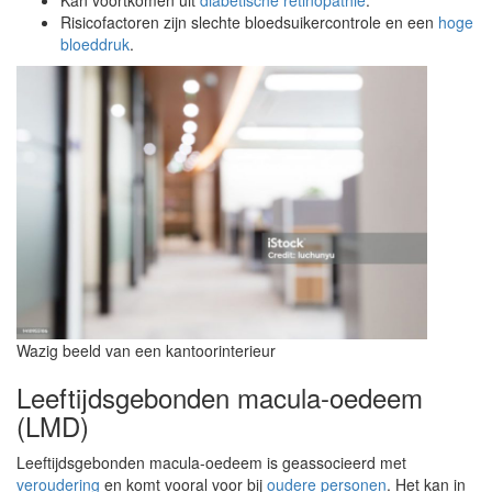
Kan voortkomen uit
diabetische retinopathie
.
Risicofactoren zijn slechte bloedsuikercontrole en een
hoge
bloeddruk
.
Wazig beeld van een kantoorinterieur
Leeftijdsgebonden macula-oedeem
(LMD)
Leeftijdsgebonden macula-oedeem is geassocieerd met
veroudering
en komt vooral voor bij
oudere personen
. Het kan in