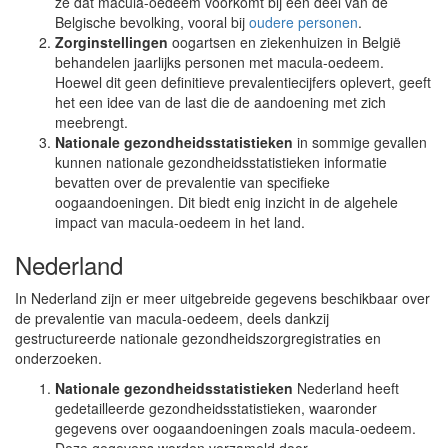
ze dat macula-oedeem voorkomt bij een deel van de
Belgische bevolking, vooral bij
oudere personen
.
Zorginstellingen
oogartsen en ziekenhuizen in België
behandelen jaarlijks personen met macula-oedeem.
Hoewel dit geen definitieve prevalentiecijfers oplevert, geeft
het een idee van de last die de aandoening met zich
meebrengt.
Nationale gezondheidsstatistieken
in sommige gevallen
kunnen nationale gezondheidsstatistieken informatie
bevatten over de prevalentie van specifieke
oogaandoeningen. Dit biedt enig inzicht in de algehele
impact van macula-oedeem in het land.
Nederland
In Nederland zijn er meer uitgebreide gegevens beschikbaar over
de prevalentie van macula-oedeem, deels dankzij
gestructureerde nationale gezondheidszorgregistraties en
onderzoeken.
Nationale gezondheidsstatistieken
Nederland heeft
gedetailleerde gezondheidsstatistieken, waaronder
gegevens over oogaandoeningen zoals macula-oedeem.