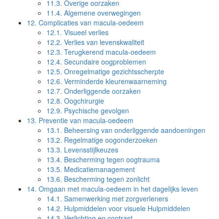
11.3.
Overige oorzaken
11.4.
Algemene overwegingen
12.
Complicaties van macula-oedeem
12.1.
Visueel verlies
12.2.
Verlies van levenskwaliteit
12.3.
Terugkerend macula-oedeem
12.4.
Secundaire oogproblemen
12.5.
Onregelmatige gezichtsscherpte
12.6.
Verminderde kleurenwaarneming
12.7.
Onderliggende oorzaken
12.8.
Oogchirurgie
12.9.
Psychische gevolgen
13.
Preventie van macula-oedeem
13.1.
Beheersing van onderliggende aandoeningen
13.2.
Regelmatige oogonderzoeken
13.3.
Levensstijlkeuzes
13.4.
Bescherming tegen oogtrauma
13.5.
Medicatiemanagement
13.6.
Bescherming tegen zonlicht
14.
Omgaan met macula-oedeem in het dagelijks leven
14.1.
Samenwerking met zorgverleners
14.2.
Hulpmiddelen voor visuele Hulpmiddelen
14.3.
Verlichting en contrast