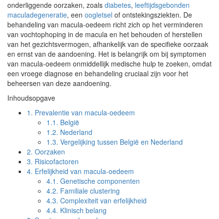
onderliggende oorzaken, zoals
diabetes
,
leeftijdsgebonden
maculadegeneratie
, een
oogletsel
of ontstekingsziekten. De
behandeling van macula-oedeem richt zich op het verminderen
van vochtophoping in de macula en het behouden of herstellen
van het gezichtsvermogen, afhankelijk van de specifieke oorzaak
en ernst van de aandoening. Het is belangrijk om bij symptomen
van macula-oedeem onmiddellijk medische hulp te zoeken, omdat
een vroege diagnose en behandeling cruciaal zijn voor het
beheersen van deze aandoening.
Inhoudsopgave
1.
Prevalentie van macula-oedeem
1.1.
België
1.2.
Nederland
1.3.
Vergelijking tussen België en Nederland
2.
Oorzaken
3.
Risicofactoren
4.
Erfelijkheid van macula-oedeem
4.1.
Genetische componenten
4.2.
Familiale clustering
4.3.
Complexiteit van erfelijkheid
4.4.
Klinisch belang