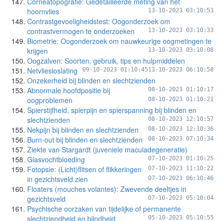
Corneatopografie: Gedetailleerde meting van het
hoornvlies
13-10-2023 03:10:53
Contrastgevoeligheidstest: Oogonderzoek om
contrastvermogen te onderzoeken
13-10-2023 03:10:33
Biometrie: Oogonderzoek om nauwkeurige oogmetingen te
krijgen
13-10-2023 03:10:08
Oogzalven: Soorten, gebruik, tips en hulpmiddelen
Netvliesloslating
09-10-2023 01:10:45
13-10-2023 06:10:58
Onzekerheid bij blinden en slechtzienden
Abnormale hoofdpositie bij
08-10-2023 01:10:17
oogproblemen
08-10-2023 01:10:21
Spierstijfheid, spierpijn en spierspanning bij blinden en
slechtzienden
08-10-2023 12:10:57
Nekpijn bij blinden en slechtzienden
08-10-2023 12:10:36
Burn-out bij blinden en slechtzienden
08-10-2023 07:10:34
Ziekte van Stargardt (juveniele maculadegeneratie)
Glasvochtbloeding
07-10-2023 01:10:25
Fotopsie: (Licht)flitsen of flikkeringen
07-10-2023 11:10:22
in gezichtsveld zien
07-10-2023 06:10:46
Floaters (mouches volantes): Zwevende deeltjes in
gezichtsveld
07-10-2023 05:10:04
Psychische oorzaken van tijdelijke of permanente
slechtziendheid en blindheid
05-10-2023 05:10:55