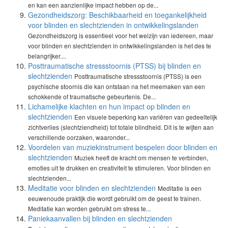
en kan een aanzienlijke impact hebben op de...
Gezondheidszorg: Beschikbaarheid en toegankelijkheid
voor blinden en slechtzienden in ontwikkelingslanden
Gezondheidszorg is essentieel voor het welzijn van iedereen, maar
voor blinden en slechtzienden in ontwikkelingslanden is het des te
belangrijker....
Posttraumatische stressstoornis (PTSS) bij blinden en
slechtzienden
Posttraumatische stressstoornis (PTSS) is een
psychische stoornis die kan ontstaan na het meemaken van een
schokkende of traumatische gebeurtenis. De...
Lichamelijke klachten en hun impact op blinden en
slechtzienden
Een visuele beperking kan variëren van gedeeltelijk
zichtverlies (slechtziendheid) tot totale blindheid. Dit is te wijten aan
verschillende oorzaken, waaronder...
Voordelen van muziekinstrument bespelen door blinden en
slechtzienden
Muziek heeft de kracht om mensen te verbinden,
emoties uit te drukken en creativiteit te stimuleren. Voor blinden en
slechtzienden...
Meditatie voor blinden en slechtzienden
Meditatie is een
eeuwenoude praktijk die wordt gebruikt om de geest te trainen.
Meditatie kan worden gebruikt om stress te...
Paniekaanvallen bij blinden en slechtzienden