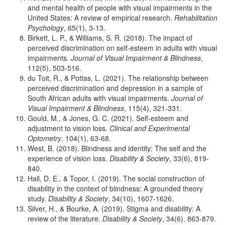
and mental health of people with visual impairments in the
United States: A review of empirical research.
Rehabilitation
Psychology
, 65(1), 3-13.
Birkett, L. P., & Williams, S. R. (2018). The impact of
perceived discrimination on self‐esteem in adults with visual
impairments.
Journal of Visual Impairment & Blindness
,
112(5), 503-516.
du Toit, R., & Pottas, L. (2021). The relationship between
perceived discrimination and depression in a sample of
South African adults with visual impairments.
Journal of
Visual Impairment & Blindness
, 115(4), 321-331.
Gould, M., & Jones, G. C. (2021). Self‐esteem and
adjustment to vision loss.
Clinical and Experimental
Optometry
, 104(1), 63-68.
West, B. (2018). Blindness and identity: The self and the
experience of vision loss.
Disability & Society
, 33(6), 819-
840.
Hall, D. E., & Topor, I. (2019). The social construction of
disability in the context of blindness: A grounded theory
study.
Disability & Society
, 34(10), 1607-1626.
Silver, H., & Bourke, A. (2019). Stigma and disability: A
review of the literature.
Disability & Society
, 34(6), 863-879.