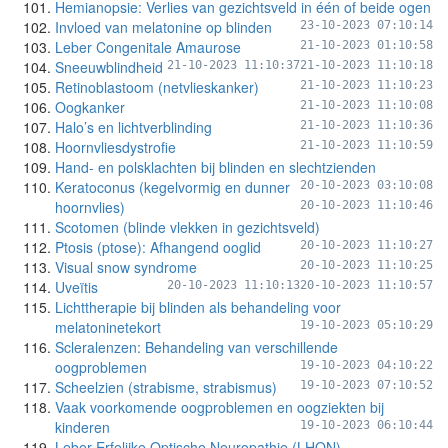
Hemianopsie: Verlies van gezichtsveld in één of beide ogen
Invloed van melatonine op blinden
23-10-2023 07:10:14
Leber Congenitale Amaurose
21-10-2023 01:10:58
Sneeuwblindheid
21-10-2023 11:10:37
21-10-2023 11:10:18
Retinoblastoom (netvlieskanker)
21-10-2023 11:10:23
Oogkanker
21-10-2023 11:10:08
Halo’s en lichtverblinding
21-10-2023 11:10:36
Hoornvliesdystrofie
21-10-2023 11:10:59
Hand- en polsklachten bij blinden en slechtzienden
Keratoconus (kegelvormig en dunner
20-10-2023 03:10:08
hoornvlies)
20-10-2023 11:10:46
Scotomen (blinde vlekken in gezichtsveld)
Ptosis (ptose): Afhangend ooglid
20-10-2023 11:10:27
Visual snow syndrome
20-10-2023 11:10:25
Uveïtis
20-10-2023 11:10:13
20-10-2023 11:10:57
Lichttherapie bij blinden als behandeling voor
melatoninetekort
19-10-2023 05:10:29
Scleralenzen: Behandeling van verschillende
oogproblemen
19-10-2023 04:10:22
Scheelzien (strabisme, strabismus)
19-10-2023 07:10:52
Vaak voorkomende oogproblemen en oogziekten bij
kinderen
19-10-2023 06:10:44
Leber Erfelijke Optische Neuropathie (LHON)