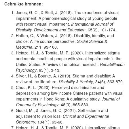
Gebruikte bronnen:
Jones, G. C., & Stott, J. (2018). The experience of visual
impairment: A phenomenological study of young people
with recent visual impairment.
International Journal of
Disability, Development and Education
, 65(2), 161-174.
Hatton, C., & Waters, J. (2018). Disability, identity, and
choice: A life course perspective.
Social Science &
Medicine
, 211, 93-100.
Heinze, H. J., & Tomita, M. R. (2020). Internalized stigma
and mental health of people with visual impairments in the
United States: A review of empirical research.
Rehabilitation
Psychology
, 65(1), 3-13.
Silver, H., & Bourke, A. (2019). Stigma and disability: A
review of the literature.
Disability & Society
, 34(6), 863-879.
Chou, K. L. (2020). Perceived discrimination and
depression among low‐income Chinese patients with visual
impairments in Hong Kong: A qualitative study.
Journal of
Community Psychology
, 48(3), 865-880.
Gould, M., & Jones, G. C. (2021). Self‐esteem and
adjustment to vision loss.
Clinical and Experimental
Optometry
, 104(1), 63-68.
Heinze, H. J., & Tomita, M. R. (2020). Internalized stigma