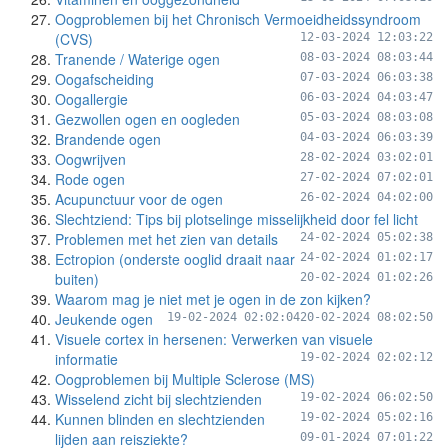
Oogproblemen bij het Chronisch Vermoeidheidssyndroom
(CVS)
12-03-2024 12:03:22
Tranende / Waterige ogen
08-03-2024 08:03:44
Oogafscheiding
07-03-2024 06:03:38
Oogallergie
06-03-2024 04:03:47
Gezwollen ogen en oogleden
05-03-2024 08:03:08
Brandende ogen
04-03-2024 06:03:39
Oogwrijven
28-02-2024 03:02:01
Rode ogen
27-02-2024 07:02:01
Acupunctuur voor de ogen
26-02-2024 04:02:00
Slechtziend: Tips bij plotselinge misselijkheid door fel licht
Problemen met het zien van details
24-02-2024 05:02:38
Ectropion (onderste ooglid draait naar
24-02-2024 01:02:17
buiten)
20-02-2024 01:02:26
Waarom mag je niet met je ogen in de zon kijken?
Jeukende ogen
19-02-2024 02:02:04
20-02-2024 08:02:50
Visuele cortex in hersenen: Verwerken van visuele
informatie
19-02-2024 02:02:12
Oogproblemen bij Multiple Sclerose (MS)
Wisselend zicht bij slechtzienden
19-02-2024 06:02:50
Kunnen blinden en slechtzienden
19-02-2024 05:02:16
lijden aan reisziekte?
09-01-2024 07:01:22