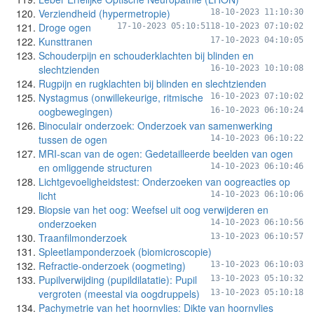
Verziendheid (hypermetropie)
18-10-2023 11:10:30
Droge ogen
17-10-2023 05:10:51
18-10-2023 07:10:02
Kunsttranen
17-10-2023 04:10:05
Schouderpijn en schouderklachten bij blinden en
slechtzienden
16-10-2023 10:10:08
Rugpijn en rugklachten bij blinden en slechtzienden
Nystagmus (onwillekeurige, ritmische
16-10-2023 07:10:02
oogbewegingen)
16-10-2023 06:10:24
Binoculair onderzoek: Onderzoek van samenwerking
tussen de ogen
14-10-2023 06:10:22
MRI-scan van de ogen: Gedetailleerde beelden van ogen
en omliggende structuren
14-10-2023 06:10:46
Lichtgevoeligheidstest: Onderzoeken van oogreacties op
licht
14-10-2023 06:10:06
Biopsie van het oog: Weefsel uit oog verwijderen en
onderzoeken
14-10-2023 06:10:56
Traanfilmonderzoek
13-10-2023 06:10:57
Spleetlamponderzoek (biomicroscopie)
Refractie-onderzoek (oogmeting)
13-10-2023 06:10:03
Pupilverwijding (pupildilatatie): Pupil
13-10-2023 05:10:32
vergroten (meestal via oogdruppels)
13-10-2023 05:10:18
Pachymetrie van het hoornvlies: Dikte van hoornvlies