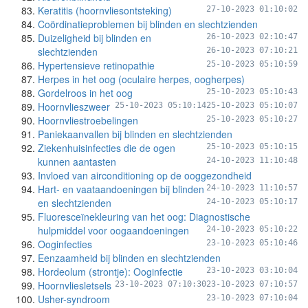
Keratitis (hoornvliesontsteking)
27-10-2023 01:10:02
Coördinatieproblemen bij blinden en slechtzienden
Duizeligheid bij blinden en
26-10-2023 02:10:47
slechtzienden
26-10-2023 07:10:21
Hypertensieve retinopathie
25-10-2023 05:10:59
Herpes in het oog (oculaire herpes, oogherpes)
Gordelroos in het oog
25-10-2023 05:10:43
Hoornvlieszweer
25-10-2023 05:10:14
25-10-2023 05:10:07
Hoornvliestroebelingen
25-10-2023 05:10:27
Paniekaanvallen bij blinden en slechtzienden
Ziekenhuisinfecties die de ogen
25-10-2023 05:10:15
kunnen aantasten
24-10-2023 11:10:48
Invloed van airconditioning op de ooggezondheid
Hart- en vaataandoeningen bij blinden
24-10-2023 11:10:57
en slechtzienden
24-10-2023 05:10:17
Fluoresceïnekleuring van het oog: Diagnostische
hulpmiddel voor oogaandoeningen
24-10-2023 05:10:22
Ooginfecties
23-10-2023 05:10:46
Eenzaamheid bij blinden en slechtzienden
Hordeolum (strontje): Ooginfectie
23-10-2023 03:10:04
Hoornvliesletsels
23-10-2023 07:10:30
23-10-2023 07:10:57
Usher-syndroom
23-10-2023 07:10:04