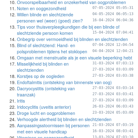
Onvoorspelbaarheid en onzekerheid van oogproblemen
Noten en ooggezondheid
07-05-2024 05:05:31
Willen blinde en slechtziende
04-05-2024 06:05:13
personen wel (weer) (goed) zien?
16-04-2024 06:04:36
Tips voor thuisverpleegkundigen die bij een blinde of
slechtziende persoon komen
15-04-2024 07:04:41
Onbegrip over vermoeidheid bij blinden en slechtzienden
Blind of slechtziend: Hand- en
07-04-2024 12:04:54
polsproblemen tijdens het stoklopen
04-04-2024 12:04:21
Omgaan met menstruatie als je een visuele beperking hebt
Misselijkheid bij blinden en
31-03-2024 07:03:13
slechtzienden
27-03-2024 03:03:09
Korstjes op de oogleden
27-03-2024 03:03:38
Endoftalmitis (ontsteking van binnenste van oog)
Dacryocystitis (ontsteking van
27-03-2024 03:03:14
traanzak)
27-03-2024 03:03:41
Iritis
27-03-2024 03:03:09
Iridocyclitis (uveitis anterior)
26-03-2024 06:03:43
Droge lucht en oogproblemen
23-03-2024 05:03:09
Verhoogde alertheid bij blinden en slechtzienden
Aanpassingsstoornissen bij personen
21-03-2024 07:03:19
met een visuele handicap
16-03-2024 08:03:41
Vitaminen en ooggezondheid
13-03-2024 07:03:10