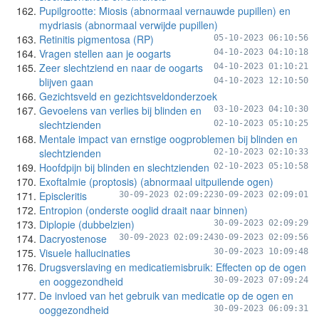
Pupilgrootte: Miosis (abnormaal vernauwde pupillen) en
mydriasis (abnormaal verwijde pupillen)
Retinitis pigmentosa (RP)
05-10-2023 06:10:56
Vragen stellen aan je oogarts
04-10-2023 04:10:18
Zeer slechtziend en naar de oogarts
04-10-2023 01:10:21
blijven gaan
04-10-2023 12:10:50
Gezichtsveld en gezichtsveldonderzoek
Gevoelens van verlies bij blinden en
03-10-2023 04:10:30
slechtzienden
02-10-2023 05:10:25
Mentale impact van ernstige oogproblemen bij blinden en
slechtzienden
02-10-2023 02:10:33
Hoofdpijn bij blinden en slechtzienden
02-10-2023 05:10:58
Exoftalmie (proptosis) (abnormaal uitpuilende ogen)
Episcleritis
30-09-2023 02:09:22
30-09-2023 02:09:01
Entropion (onderste ooglid draait naar binnen)
Diplopie (dubbelzien)
30-09-2023 02:09:29
Dacryostenose
30-09-2023 02:09:24
30-09-2023 02:09:56
Visuele hallucinaties
30-09-2023 10:09:48
Drugsverslaving en medicatiemisbruik: Effecten op de ogen
en ooggezondheid
30-09-2023 07:09:24
De invloed van het gebruik van medicatie op de ogen en
ooggezondheid
30-09-2023 06:09:31