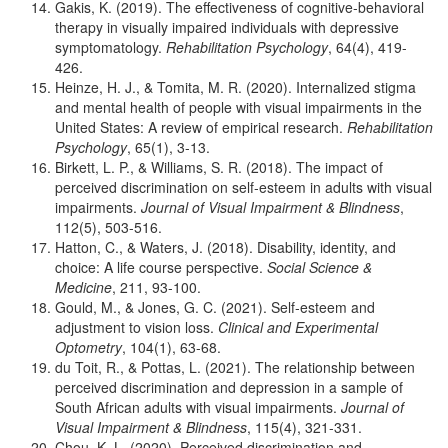
Gakis, K. (2019). The effectiveness of cognitive-behavioral
therapy in visually impaired individuals with depressive
symptomatology.
Rehabilitation Psychology
, 64(4), 419-
426.
Heinze, H. J., & Tomita, M. R. (2020). Internalized stigma
and mental health of people with visual impairments in the
United States: A review of empirical research.
Rehabilitation
Psychology
, 65(1), 3-13.
Birkett, L. P., & Williams, S. R. (2018). The impact of
perceived discrimination on self‐esteem in adults with visual
impairments.
Journal of Visual Impairment & Blindness
,
112(5), 503-516.
Hatton, C., & Waters, J. (2018). Disability, identity, and
choice: A life course perspective.
Social Science &
Medicine
, 211, 93-100.
Gould, M., & Jones, G. C. (2021). Self‐esteem and
adjustment to vision loss.
Clinical and Experimental
Optometry
, 104(1), 63-68.
du Toit, R., & Pottas, L. (2021). The relationship between
perceived discrimination and depression in a sample of
South African adults with visual impairments.
Journal of
Visual Impairment & Blindness
, 115(4), 321-331.
Chou, K. L. (2020). Perceived discrimination and