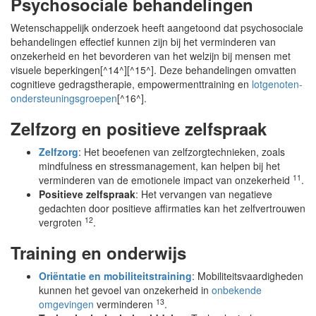
Psychosociale behandelingen
Wetenschappelijk onderzoek heeft aangetoond dat psychosociale
behandelingen effectief kunnen zijn bij het verminderen van
onzekerheid en het bevorderen van het welzijn bij mensen met
visuele beperkingen[^14^][^15^]. Deze behandelingen omvatten
cognitieve gedragstherapie, empowermenttraining en
lotgenoten-
ondersteuningsgroepen
[^16^].
Zelfzorg en positieve zelfspraak
Zelfzorg
: Het beoefenen van zelfzorgtechnieken, zoals
mindfulness en stressmanagement, kan helpen bij het
11
verminderen van de emotionele impact van onzekerheid
.
Positieve zelfspraak
: Het vervangen van negatieve
gedachten door positieve affirmaties kan het zelfvertrouwen
12
vergroten
.
Training en onderwijs
Oriëntatie en mobiliteitstraining
: Mobiliteitsvaardigheden
kunnen het gevoel van onzekerheid in
onbekende
13
omgevingen
verminderen
.