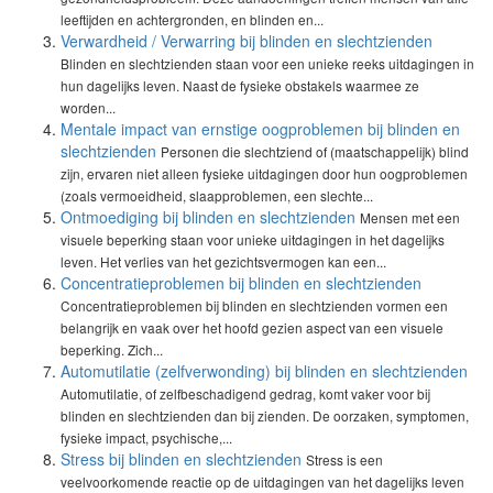
leeftijden en achtergronden, en blinden en...
Verwardheid / Verwarring bij blinden en slechtzienden
Blinden en slechtzienden staan voor een unieke reeks uitdagingen in
hun dagelijks leven. Naast de fysieke obstakels waarmee ze
worden...
Mentale impact van ernstige oogproblemen bij blinden en
slechtzienden
Personen die slechtziend of (maatschappelijk) blind
zijn, ervaren niet alleen fysieke uitdagingen door hun oogproblemen
(zoals vermoeidheid, slaapproblemen, een slechte...
Ontmoediging bij blinden en slechtzienden
Mensen met een
visuele beperking staan voor unieke uitdagingen in het dagelijks
leven. Het verlies van het gezichtsvermogen kan een...
Concentratieproblemen bij blinden en slechtzienden
Concentratieproblemen bij blinden en slechtzienden vormen een
belangrijk en vaak over het hoofd gezien aspect van een visuele
beperking. Zich...
Automutilatie (zelfverwonding) bij blinden en slechtzienden
Automutilatie, of zelfbeschadigend gedrag, komt vaker voor bij
blinden en slechtzienden dan bij zienden. De oorzaken, symptomen,
fysieke impact, psychische,...
Stress bij blinden en slechtzienden
Stress is een
veelvoorkomende reactie op de uitdagingen van het dagelijks leven