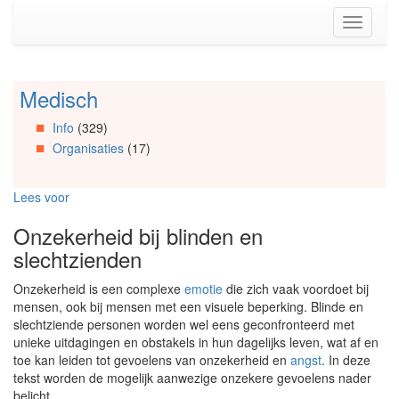
Spring
Toggle
naar
navigati
de
inhoud
(Accesskey
Medisch
Spring
1)
naar
Spring
Info
(329)
Artikels
naar
Organisaties
(17)
Spring
de
naar
primaire
Info
zijbalk
Lees voor
Spring
(Accesskey
naar
2)
Onzekerheid bij blinden en
Organisaties
slechtzienden
Spring
naar
Onzekerheid is een complexe
emotie
die zich vaak voordoet bij
Social
mensen, ook bij mensen met een visuele beperking. Blinde en
media
slechtziende personen worden wel eens geconfronteerd met
unieke uitdagingen en obstakels in hun dagelijks leven, wat af en
toe kan leiden tot gevoelens van onzekerheid en
angst
. In deze
tekst worden de mogelijk aanwezige onzekere gevoelens nader
belicht.