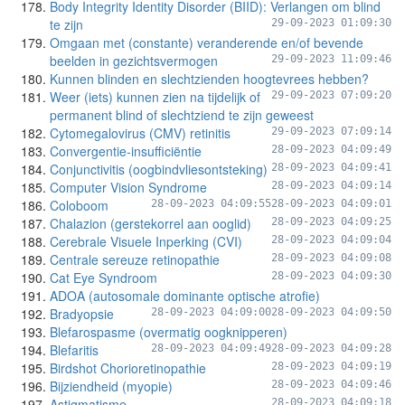
Body Integrity Identity Disorder (BIID): Verlangen om blind
te zijn
29-09-2023 01:09:30
Omgaan met (constante) veranderende en/of bevende
beelden in gezichtsvermogen
29-09-2023 11:09:46
Kunnen blinden en slechtzienden hoogtevrees hebben?
Weer (iets) kunnen zien na tijdelijk of
29-09-2023 07:09:20
permanent blind of slechtziend te zijn geweest
Cytomegalovirus (CMV) retinitis
29-09-2023 07:09:14
Convergentie-insufficiëntie
28-09-2023 04:09:49
Conjunctivitis (oogbindvliesontsteking)
28-09-2023 04:09:41
Computer Vision Syndrome
28-09-2023 04:09:14
Coloboom
28-09-2023 04:09:55
28-09-2023 04:09:01
Chalazion (gerstekorrel aan ooglid)
28-09-2023 04:09:25
Cerebrale Visuele Inperking (CVI)
28-09-2023 04:09:04
Centrale sereuze retinopathie
28-09-2023 04:09:08
Cat Eye Syndroom
28-09-2023 04:09:30
ADOA (autosomale dominante optische atrofie)
Bradyopsie
28-09-2023 04:09:00
28-09-2023 04:09:50
Blefarospasme (overmatig oogknipperen)
Blefaritis
28-09-2023 04:09:49
28-09-2023 04:09:28
Birdshot Chorioretinopathie
28-09-2023 04:09:19
Bijziendheid (myopie)
28-09-2023 04:09:46
Astigmatisme
28-09-2023 04:09:18