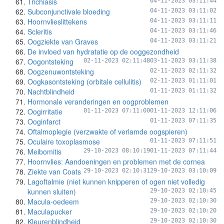
Trichiasis
04-11-2023 03:11:44
Subconjunctivale bloeding
04-11-2023 03:11:02
Hoornvlieslittekens
04-11-2023 03:11:11
Scleritis
04-11-2023 03:11:46
Oogziekte van Graves
04-11-2023 03:11:21
De invloed van hydratatie op de ooggezondheid
Oogontsteking
02-11-2023 02:11:48
03-11-2023 03:11:38
Oogzenuwontsteking
02-11-2023 02:11:32
Oogkasontsteking (orbitale cellulitis)
02-11-2023 01:11:01
Nachtblindheid
01-11-2023 01:11:32
Hormonale veranderingen en oogproblemen
Oogirritatie
01-11-2023 07:11:00
01-11-2023 12:11:06
Ooginfarct
01-11-2023 07:11:35
Oftalmoplegie (verzwakte of verlamde oogspieren)
Oculaire toxoplasmose
01-11-2023 07:11:51
Meibomitis
29-10-2023 08:10:19
01-11-2023 07:11:44
Hoornvlies: Aandoeningen en problemen met de cornea
Ziekte van Coats
29-10-2023 02:10:31
29-10-2023 03:10:09
Lagoftalmie (niet kunnen knipperen of ogen niet volledig
kunnen sluiten)
29-10-2023 02:10:45
Macula-oedeem
29-10-2023 02:10:30
Maculapucker
29-10-2023 02:10:20
Kleurenblindheid
29-10-2023 02:10:30