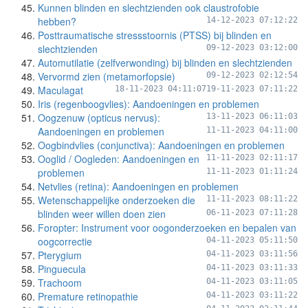
Kunnen blinden en slechtzienden ook claustrofobie
hebben?
14-12-2023 07:12:22
Posttraumatische stressstoornis (PTSS) bij blinden en
slechtzienden
09-12-2023 03:12:00
Automutilatie (zelfverwonding) bij blinden en slechtzienden
Vervormd zien (metamorfopsie)
09-12-2023 02:12:54
Maculagat
18-11-2023 04:11:07
19-11-2023 07:11:22
Iris (regenboogvlies): Aandoeningen en problemen
Oogzenuw (opticus nervus):
13-11-2023 06:11:03
Aandoeningen en problemen
11-11-2023 04:11:00
Oogbindvlies (conjunctiva): Aandoeningen en problemen
Ooglid / Oogleden: Aandoeningen en
11-11-2023 02:11:17
problemen
11-11-2023 01:11:24
Netvlies (retina): Aandoeningen en problemen
Wetenschappelijke onderzoeken die
11-11-2023 08:11:22
blinden weer willen doen zien
06-11-2023 07:11:28
Foropter: Instrument voor oogonderzoeken en bepalen van
oogcorrectie
04-11-2023 05:11:50
Pterygium
04-11-2023 03:11:56
Pinguecula
04-11-2023 03:11:33
Trachoom
04-11-2023 03:11:05
Premature retinopathie
04-11-2023 03:11:22