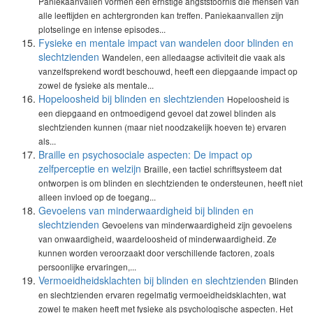
Paniekaanvallen vormen een ernstige angststoornis die mensen van
alle leeftijden en achtergronden kan treffen. Paniekaanvallen zijn
plotselinge en intense episodes...
Fysieke en mentale impact van wandelen door blinden en
slechtzienden
Wandelen, een alledaagse activiteit die vaak als
vanzelfsprekend wordt beschouwd, heeft een diepgaande impact op
zowel de fysieke als mentale...
Hopeloosheid bij blinden en slechtzienden
Hopeloosheid is
een diepgaand en ontmoedigend gevoel dat zowel blinden als
slechtzienden kunnen (maar niet noodzakelijk hoeven te) ervaren
als...
Braille en psychosociale aspecten: De impact op
zelfperceptie en welzijn
Braille, een tactiel schriftsysteem dat
ontworpen is om blinden en slechtzienden te ondersteunen, heeft niet
alleen invloed op de toegang...
Gevoelens van minderwaardigheid bij blinden en
slechtzienden
Gevoelens van minderwaardigheid zijn gevoelens
van onwaardigheid, waardeloosheid of minderwaardigheid. Ze
kunnen worden veroorzaakt door verschillende factoren, zoals
persoonlijke ervaringen,...
Vermoeidheidsklachten bij blinden en slechtzienden
Blinden
en slechtzienden ervaren regelmatig vermoeidheidsklachten, wat
zowel te maken heeft met fysieke als psychologische aspecten. Het