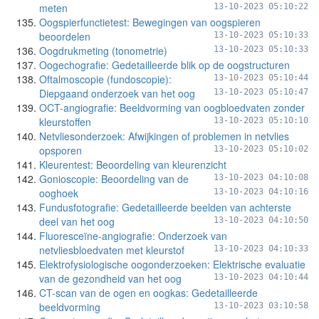
meten
13-10-2023 05:10:22
Oogspierfunctietest: Bewegingen van oogspieren
beoordelen
13-10-2023 05:10:33
Oogdrukmeting (tonometrie)
13-10-2023 05:10:33
Oogechografie: Gedetailleerde blik op de oogstructuren
Oftalmoscopie (fundoscopie):
13-10-2023 05:10:44
Diepgaand onderzoek van het oog
13-10-2023 05:10:47
OCT-angiografie: Beeldvorming van oogbloedvaten zonder
kleurstoffen
13-10-2023 05:10:10
Netvliesonderzoek: Afwijkingen of problemen in netvlies
opsporen
13-10-2023 05:10:02
Kleurentest: Beoordeling van kleurenzicht
Gonioscopie: Beoordeling van de
13-10-2023 04:10:08
ooghoek
13-10-2023 04:10:16
Fundusfotografie: Gedetailleerde beelden van achterste
deel van het oog
13-10-2023 04:10:50
Fluoresceïne-angiografie: Onderzoek van
netvliesbloedvaten met kleurstof
13-10-2023 04:10:33
Elektrofysiologische oogonderzoeken: Elektrische evaluatie
van de gezondheid van het oog
13-10-2023 04:10:44
CT-scan van de ogen en oogkas: Gedetailleerde
beeldvorming
13-10-2023 03:10:58