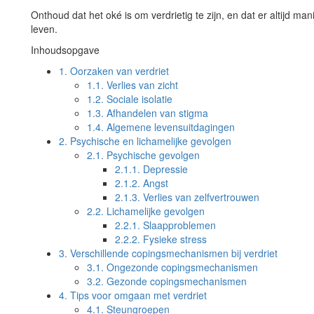
Onthoud dat het oké is om verdrietig te zijn, en dat er altijd m
leven.
Inhoudsopgave
1.
Oorzaken van verdriet
1.1.
Verlies van zicht
1.2.
Sociale isolatie
1.3.
Afhandelen van stigma
1.4.
Algemene levensuitdagingen
2.
Psychische en lichamelijke gevolgen
2.1.
Psychische gevolgen
2.1.1.
Depressie
2.1.2.
Angst
2.1.3.
Verlies van zelfvertrouwen
2.2.
Lichamelijke gevolgen
2.2.1.
Slaapproblemen
2.2.2.
Fysieke stress
3.
Verschillende copingsmechanismen bij verdriet
3.1.
Ongezonde copingsmechanismen
3.2.
Gezonde copingsmechanismen
4.
Tips voor omgaan met verdriet
4.1.
Steungroepen