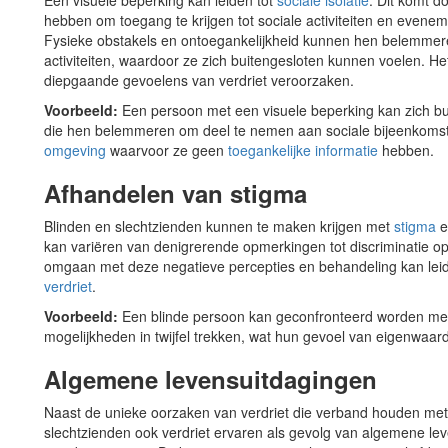
Een visuele beperking kan leiden tot
sociale isolatie
. Dit komt 
hebben om toegang te krijgen tot sociale activiteiten en evene
Fysieke obstakels en ontoegankelijkheid kunnen hen belemmer
activiteiten, waardoor ze zich buitengesloten kunnen voelen. H
diepgaande gevoelens van verdriet veroorzaken.
Voorbeeld:
Een persoon met een visuele beperking kan zich b
die hen belemmeren om deel te nemen aan sociale bijeenkomst
omgeving
waarvoor ze geen
toegankelijke informatie
hebben.
Afhandelen van stigma
Blinden en slechtzienden kunnen te maken krijgen met
stigma
e
kan variëren van denigrerende opmerkingen tot discriminatie o
omgaan met deze negatieve percepties en behandeling kan lei
verdriet
.
Voorbeeld:
Een blinde persoon kan geconfronteerd worden me
mogelijkheden in twijfel trekken, wat hun gevoel van eigenwaar
Algemene levensuitdagingen
Naast de unieke oorzaken van verdriet die verband houden met
slechtzienden ook verdriet ervaren als gevolg van algemene leven