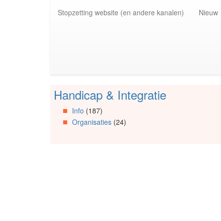
Spring
Stopzetting website (en andere kanalen)
Nieuw
naar
de
inhoud
(Accesskey
1)
Spring
naar
de
Handicap & Integratie
primaire
Spring
zijbalk
naar
Info
(187)
(Accesskey
Artikels
Organisaties
(24)
2)
Spring
naar
Info
Spring
naar
Organisaties
Spring
naar
Social
media