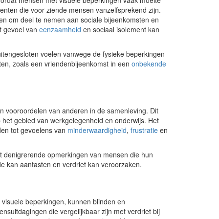
doordat mensen met visuele beperkingen vaak moeite
menten die voor ziende mensen vanzelfsprekend zijn.
en om deel te nemen aan sociale bijeenkomsten en
et gevoel van
eenzaamheid
en sociaal isolement kan
uitengesloten voelen vanwege de fysieke beperkingen
en, zoals een vriendenbijeenkomst in een
onbekende
n vooroordelen van anderen in de samenleving. Dit
p het gebied van werkgelegenheid en onderwijs. Het
den tot gevoelens van
minderwaardigheid
,
frustratie
en
t denigrerende opmerkingen van mensen die hun
de kan aantasten en verdriet kan veroorzaken.
 visuele beperkingen, kunnen blinden en
suitdagingen die vergelijkbaar zijn met verdriet bij