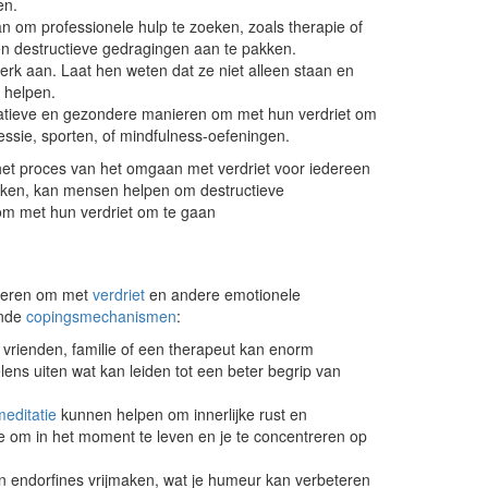
en.
 om professionele hulp te zoeken, zoals therapie of
n destructieve gedragingen aan te pakken.
k aan. Laat hen weten dat ze niet alleen staan en
 helpen.
natieve en gezondere manieren om met hun verdriet om
essie, sporten, of mindfulness-oefeningen.
t het proces van het omgaan met verdriet voor iedereen
eken, kan mensen helpen om destructieve
m met hun verdriet om te gaan
nieren om met
verdriet
en andere emotionele
onde
copingsmechanismen
:
vrienden, familie of een therapeut kan enorm
ens uiten wat kan leiden tot een beter begrip van
meditatie
kunnen helpen om innerlijke rust en
je om in het moment te leven en je te concentreren op
endorfines vrijmaken, wat je humeur kan verbeteren