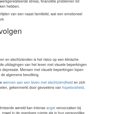
 werkgerelateerde stress, financiële problemen tot
aken hebben.
lijden van een naast familielid, wat een emotioneel
us.
evolgen
en en slechtzienden is het risico op een klinische
of de uitdagingen van het leven met visuele beperkingen
tige depressie. Mensen met visuele beperkingen lopen
et de algemene bevolking.
te
wennen aan een leven met slechtziendheid
en zich
wikkelen, gekenmerkt door gevoelens van
hopeloosheid
,
iënteerde wereld kan intense
angst
veroorzaken bij
zowel in de openbare ruimte als in hun persoonlijke