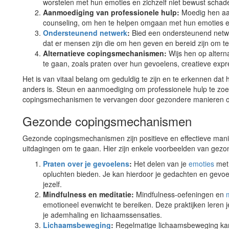
worstelen met hun emoties en zichzelf niet bewust schad
Aanmoediging van professionele hulp:
Moedig hen aan
counseling, om hen te helpen omgaan met hun emoties e
Ondersteunend netwerk
:
Bied een ondersteunend netwer
dat er mensen zijn die om hen geven en bereid zijn om te
Alternatieve copingsmechanismen:
Wijs hen op alter
te gaan, zoals praten over hun gevoelens, creatieve expr
Het is van vitaal belang om geduldig te zijn en te erkennen da
anders is. Steun en aanmoediging om professionele hulp te zo
copingsmechanismen te vervangen door gezondere manieren o
Gezonde copingsmechanismen
Gezonde copingsmechanismen zijn positieve en effectieve ma
uitdagingen om te gaan. Hier zijn enkele voorbeelden van gez
Praten over je gevoelens
:
Het delen van je
emoties
met 
opluchten bieden. Je kan hierdoor je gedachten en gevoel
jezelf.
Mindfulness en meditatie:
Mindfulness-oefeningen en
emotioneel evenwicht te bereiken. Deze praktijken leren 
je ademhaling en lichaamssensaties.
Lichaamsbeweging
:
Regelmatige lichaamsbeweging kan 