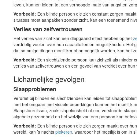
leven, kunnen leiden tot een verhoogde mate van angst en zo
Voorbeeld:
Een blinde persoon die zich constant zorgen maakt 
situaties moet aanpakken zonder zicht, kan een toenemend niv
Verlies van zelfvertrouwen
Het verlies van zicht kan een diepgaand effect hebben op het
z
verdrietig voelen over hun capaciteiten en mogelijkheden. Het 
dat sommige dingen moeilijker of onmogelijk worden, kan het z
Voorbeeld:
Een slechtziende persoon kan zichzelf als minder 
verlies van zelfvertrouwen en een gevoel van verdriet over hun
Lichamelijke gevolgen
Slaapproblemen
Verdriet bij blinden en slechtzienden kan leiden tot slaapprob
met het omgaan met visuele beperkingen kunnen het moeilijk m
Slaapstoornissen, zoals slapeloosheid of een verstoorde slaapcy
algehele gezondheid en het welzijn van een persoon kan beïnv
Voorbeeld:
Een blinde persoon die zich zorgen maakt over hun
wereld, kan ’s nachts
piekeren
, waardoor het moeilijk is om in s