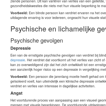
ziende personen. Dit kan variëren van verlies van een geliefde,
gezondheidskwesties die niets met hun visuele beperking te m
Voorbeeld:
Een blinde persoon kan verdriet ervaren na het over
uitdagende ervaring is voor iedereen, ongeacht hun visuele stat
Psychische en lichamelijke g
Psychische gevolgen
Depressie
Een van de ernstigste psychische gevolgen van verdriet bij blind
depressie
. Het verdriet dat voortkomt uit het verlies van zicht 
kan zo overweldigend zijn dat het zich ontwikkelt tot een erns
een aanzienlijk hoger risico op een depressie in vergelijking m
Voorbeeld:
Een persoon die jarenlang moeite heeft gehad om 
geïsoleerd voelt, kan uiteindelijk een klinische depressie ont
verdriet en verlies van interesse in dagelijkse activiteiten.
Angst
Het voortdurende proces van aanpassing aan een visueel geor
mensen met visuele beperkingen. De voortdurende uitdagingen, 