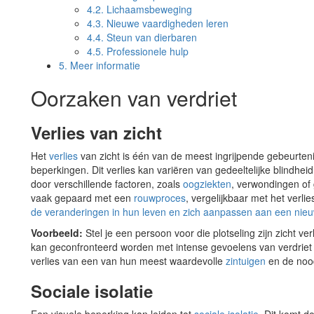
4.2.
Lichaamsbeweging
4.3.
Nieuwe vaardigheden leren
4.4.
Steun van dierbaren
4.5.
Professionele hulp
5.
Meer informatie
Oorzaken van verdriet
Verlies van zicht
Het
verlies
van zicht is één van de meest ingrijpende gebeurten
beperkingen. Dit verlies kan variëren van gedeeltelijke blindhei
door verschillende factoren, zoals
oogziekten
, verwondingen of 
vaak gepaard met een
rouwproces
, vergelijkbaar met het verl
de veranderingen in hun leven en zich aanpassen aan een nieu
Voorbeeld:
Stel je een persoon voor die plotseling zijn zicht v
kan geconfronteerd worden met intense gevoelens van verdrie
verlies van een van hun meest waardevolle
zintuigen
en de noo
Sociale isolatie