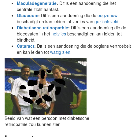
Maculadegeneratie
:
Dit is een aandoening die het
centrale zicht aantast.
Glaucoom
:
Dit is een aandoening die de
oogzenuw
beschadigt en kan leiden tot verlies van
gezichtsveld
.
Diabetische retinopathie
:
Dit is een aandoening die de
bloedvaten in het
netvlies
beschadigt en kan leiden tot
blindheid.
Cataract
:
Dit is een aandoening die de ooglens vertroebelt
en kan leiden tot
wazig zien
.
Beeld van wat een persoon met diabetische
retinopathie zou kunnen zien