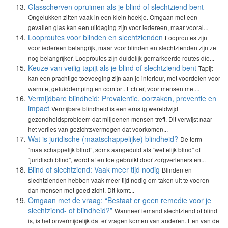
Glasscherven opruimen als je blind of slechtziend bent
Ongelukken zitten vaak in een klein hoekje. Omgaan met een
gevallen glas kan een uitdaging zijn voor iedereen, maar vooral...
Looproutes voor blinden en slechtzienden
Looproutes zijn
voor iedereen belangrijk, maar voor blinden en slechtzienden zijn ze
nog belangrijker. Looproutes zijn duidelijk gemarkeerde routes die...
Keuze van veilig tapijt als je blind of slechtziend bent
Tapijt
kan een prachtige toevoeging zijn aan je interieur, met voordelen voor
warmte, geluiddemping en comfort. Echter, voor mensen met...
Vermijdbare blindheid: Prevalentie, oorzaken, preventie en
impact
Vermijbare blindheid is een ernstig wereldwijd
gezondheidsprobleem dat miljoenen mensen treft. Dit verwijst naar
het verlies van gezichtsvermogen dat voorkomen...
Wat is juridische (maatschappelijke) blindheid?
De term
“maatschappelijk blind”, soms aangeduid als “wettelijk blind” of
“juridisch blind”, wordt af en toe gebruikt door zorgverleners en...
Blind of slechtziend: Vaak meer tijd nodig
Blinden en
slechtzienden hebben vaak meer tijd nodig om taken uit te voeren
dan mensen met goed zicht. Dit komt...
Omgaan met de vraag: “Bestaat er geen remedie voor je
slechtziend- of blindheid?”
Wanneer iemand slechtziend of blind
is, is het onvermijdelijk dat er vragen komen van anderen. Een van de