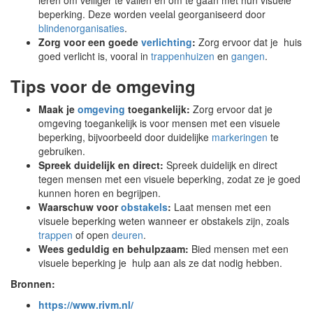
leren om veiliger te vallen en om te gaan met hun visuele
beperking. Deze worden veelal georganiseerd door
blindenorganisaties
.
Zorg voor een goede
verlichting
:
Zorg ervoor dat je huis
goed verlicht is, vooral in
trappenhuizen
en
gangen
.
Tips voor de omgeving
Maak je
omgeving
toegankelijk:
Zorg ervoor dat je
omgeving toegankelijk is voor mensen met een visuele
beperking, bijvoorbeeld door duidelijke
markeringen
te
gebruiken.
Spreek duidelijk en direct:
Spreek duidelijk en direct
tegen mensen met een visuele beperking, zodat ze je goed
kunnen horen en begrijpen.
Waarschuw voor
obstakels
:
Laat mensen met een
visuele beperking weten wanneer er obstakels zijn, zoals
trappen
of open
deuren
.
Wees geduldig en behulpzaam:
Bied mensen met een
visuele beperking je hulp aan als ze dat nodig hebben.
Bronnen:
https://www.rivm.nl/