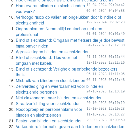
Hoe ervaren blinden en slechtzienden
12-04-2024 02:04:42
vuurwerk?
06-04-2024 04:04:33
Verhoogd risico op vallen en ongelukken door blindheid of
slechtziendheid
19-02-2024 06:02:23
Oogproblemen: Neem altijd contact op met een
professional
01-01-2024 02:01:49
Blind of slechtziend: Omgaan met fietsers die je doelbewust
bijna omver rijden
04-12-2023 12:12:30
Agressie tegen blinden en slechtzienden
Blind of slechtziend: Tips voor het
21-11-2023 01:11:44
omgaan met kabels
12-11-2023 12:11:16
Blind of slechtziend: Veiligheid bij onbekende bezoekers
thuis
06-11-2023 11:11:05
Misbruik van blinden en slechtzienden
06-11-2023 05:11:48
Zelfverdediging en weerbaarheid voor blinde en
slechtziende personen
24-10-2023 12:10:19
Niet claxonneren naar blinden en slechtzienden
Straatverlichting voor slechtzienden
20-10-2023 03:10:19
Noodoproep en personenalarm voor
15-10-2023 12:10:23
blinden en slechtzienden
11-10-2023 07:10:27
Pesten van blinden en slechtzienden
29-09-2023 01:09:50
Verkeerdere informatie geven aan blinden en slechtzienden