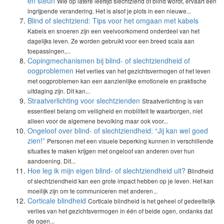
en steun
Wie op latere leeftijd slechtziend of blind wordt, ervaart een
ingrijpende verandering. Het is alsof je plots in een nieuwe...
Blind of slechtziend: Tips voor het omgaan met kabels
Kabels en snoeren zijn een veelvoorkomend onderdeel van het
dagelijks leven. Ze worden gebruikt voor een breed scala aan
toepassingen,...
Copingmechanismen bij blind- of slechtziendheid of
oogproblemen
Het verlies van het gezichtsvermogen of het leven
met oogproblemen kan een aanzienlijke emotionele en praktische
uitdaging zijn. Dit kan...
Straatverlichting voor slechtzienden
Straatverlichting is van
essentieel belang om veiligheid en mobiliteit te waarborgen, niet
alleen voor de algemene bevolking maar ook voor...
Ongeloof over blind- of slechtziendheid: “Jij kan wel goed
zien!”
Personen met een visuele beperking kunnen in verschillende
situaties te maken krijgen met ongeloof van anderen over hun
aandoening. Dit...
Hoe leg ik mijn eigen blind- of slechtziendheid uit?
Blindheid
of slechtziendheid kan een grote impact hebben op je leven. Het kan
moeilijk zijn om te communiceren met anderen...
Corticale blindheid
Corticale blindheid is het geheel of gedeeltelijk
verlies van het gezichtsvermogen in één of beide ogen, ondanks dat
de ogen...