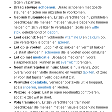
tegen valpartijen.
Draag stevige
schoenen
:
Draag schoenen met goede
steunen en zolen om uitglijden te voorkomen.
Gebruik hulpmiddelen:
Er zijn verschillende hulpmiddelen
beschikbaar die mensen met een visuele beperking kunnen
helpen om zich veiliger te verplaatsen, zoals een
witte
stok
, geleidehond of
loepbril
.
Leef gezond
: Neem voldoende
vitamine D
en
calcium
op.
Die versterken je botten en
spieren
.
Let op je voeten
: Loop niet op sokken en vermijd hakken.
Je staat steviger in
schoenen
die je voeten goed omsluiten.
Let op met
medicatie
: Bepaalde medicijnen, vooral
slaapmedicatie, kunnen je uit
evenwicht
brengen.
Neem maatregelen in huis
: Maak je huis valvrij. Zorg
overal voor een vlotte doorgang en vermijd
tapijten
, of zorg
er voor dat tapijten veilig geplaatst zijn.
Verwijder
obstakels
:
Verwijder obstakels uit je looppad,
zoals
snoeren
,
meubels
en kleden.
Verzorg je ogen
: Laat je ogen regelmatig controleren,
zodat je ziet wat je doet.
Volg trainingen:
Er zijn verschillende trainingen
beschikbaar die mensen met een visuele beperking kunnen