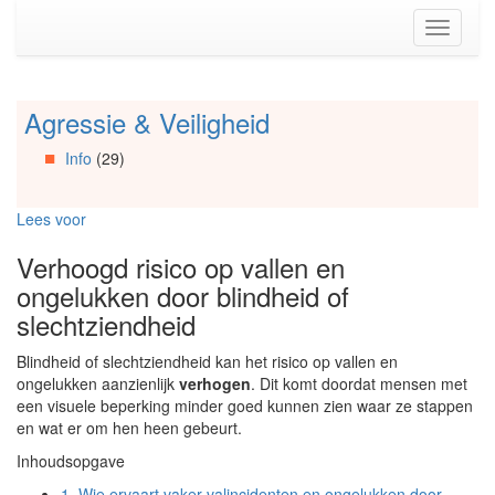
Spring
Toggle
naar
navigati
de
inhoud
(Accesskey
Agressie & Veiligheid
Spring
1)
naar
Spring
Info
(29)
Artikels
naar
Spring
de
naar
primaire
Lees voor
Info
zijbalk
Spring
(Accesskey
Verhoogd risico op vallen en
naar
2)
ongelukken door blindheid of
Organisaties
slechtziendheid
Spring
naar
Blindheid of slechtziendheid kan het risico op vallen en
Social
ongelukken aanzienlijk
verhogen
. Dit komt doordat mensen met
media
een visuele beperking minder goed kunnen zien waar ze stappen
en wat er om hen heen gebeurt.
Inhoudsopgave
1.
Wie ervaart vaker valincidenten en ongelukken door