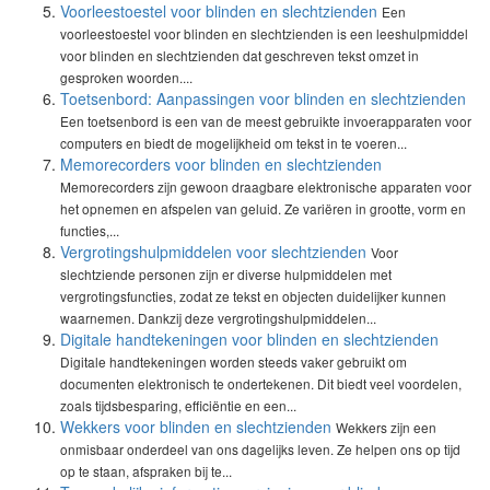
Voorleestoestel voor blinden en slechtzienden
Een
voorleestoestel voor blinden en slechtzienden is een leeshulpmiddel
voor blinden en slechtzienden dat geschreven tekst omzet in
gesproken woorden....
Toetsenbord: Aanpassingen voor blinden en slechtzienden
Een toetsenbord is een van de meest gebruikte invoerapparaten voor
computers en biedt de mogelijkheid om tekst in te voeren...
Memorecorders voor blinden en slechtzienden
Memorecorders zijn gewoon draagbare elektronische apparaten voor
het opnemen en afspelen van geluid. Ze variëren in grootte, vorm en
functies,...
Vergrotingshulpmiddelen voor slechtzienden
Voor
slechtziende personen zijn er diverse hulpmiddelen met
vergrotingsfuncties, zodat ze tekst en objecten duidelijker kunnen
waarnemen. Dankzij deze vergrotingshulpmiddelen...
Digitale handtekeningen voor blinden en slechtzienden
Digitale handtekeningen worden steeds vaker gebruikt om
documenten elektronisch te ondertekenen. Dit biedt veel voordelen,
zoals tijdsbesparing, efficiëntie en een...
Wekkers voor blinden en slechtzienden
Wekkers zijn een
onmisbaar onderdeel van ons dagelijks leven. Ze helpen ons op tijd
op te staan, afspraken bij te...