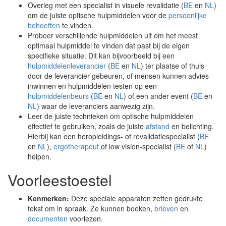
Overleg met een specialist in visuele revalidatie (
BE
en
NL
)
om de juiste optische hulpmiddelen voor de
persoonlijke
behoeften
te vinden.
Probeer verschillende hulpmiddelen uit om het meest
optimaal hulpmiddel te vinden dat past bij de eigen
specifieke situatie. Dit kan bijvoorbeeld bij een
hulpmiddelenleverancier
(
BE
en
NL
) ter plaatse of thuis
door de leverancier gebeuren, of mensen kunnen advies
inwinnen en hulpmiddelen testen op een
hulpmiddelenbeurs
(
BE
en
NL
) of een ander event (
BE
en
NL
) waar de leveranciers aanwezig zijn.
Leer de juiste technieken om optische hulpmiddelen
effectief te gebruiken, zoals de juiste
afstand
en belichting.
Hierbij kan een heropleidings- of revalidatiespecialist (
BE
en
NL
),
ergotherapeut
of low vision-specialist (
BE
of
NL
)
helpen.
Voorleestoestel
Kenmerken:
Deze speciale apparaten zetten gedrukte
tekst om in spraak. Ze kunnen boeken,
brieven
en
documenten
voorlezen.