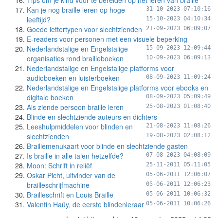
Tips om je kind voor te bereiden op het leren van braille
Kan je nog braille leren op hoge
31-10-2023 07:10:16
leeftijd?
15-10-2023 04:10:34
Goede lettertypen voor slechtzienden
21-09-2023 06:09:07
E-readers voor personen met een visuele beperking
Nederlandstalige en Engelstalige
15-09-2023 12:09:44
organisaties rond brailleboeken
10-09-2023 06:09:13
Nederlandstalige en Engelstalige platforms voor
audioboeken en luisterboeken
08-09-2023 11:09:24
Nederlandstalige en Engelstalige platforms voor ebooks en
digitale boeken
08-09-2023 05:09:49
Als ziende persoon braille leren
25-08-2023 01:08:40
Blinde en slechtziende auteurs en dichters
Leeshulpmiddelen voor blinden en
21-08-2023 11:08:26
slechtzienden
19-08-2023 02:08:12
Braillemenukaart voor blinde en slechtziende gasten
Is braille in alle talen hetzelfde?
07-08-2023 04:08:09
Moon: Schrift in reliëf
25-11-2011 05:11:05
Oskar Picht, uitvinder van de
05-06-2011 12:06:07
brailleschrijfmachine
05-06-2011 12:06:23
Brailleschrift en Louis Braille
05-06-2011 10:06:32
Valentin Haüy, de eerste blindenleraar
05-06-2011 10:06:26