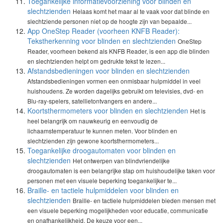
Toegankelijke informatievoorziening voor blinden en
slechtzienden
Helaas komt het maar al te vaak voor dat blinde en
slechtziende personen niet op de hoogte zijn van bepaalde...
App OneStep Reader (voorheen KNFB Reader):
Tekstherkenning voor blinden en slechtzienden
OneStep
Reader, voorheen bekend als KNFB Reader, is een app die blinden
en slechtzienden helpt om gedrukte tekst te lezen...
Afstandsbedieningen voor blinden en slechtzienden
Afstandsbedieningen vormen een onmisbaar hulpmiddel in veel
huishoudens. Ze worden dagelijks gebruikt om televisies, dvd- en
Blu-ray-spelers, satellietontvangers en andere...
Koortsthermometers voor blinden en slechtzienden
Het is
heel belangrijk om nauwkeurig en eenvoudig de
lichaamstemperatuur te kunnen meten. Voor blinden en
slechtzienden zijn gewone koortsthermometers...
Toegankelijke droogautomaten voor blinden en
slechtzienden
Het ontwerpen van blindvriendelijke
droogautomaten is een belangrijke stap om huishoudelijke taken voor
personen met een visuele beperking toegankelijker te...
Braille- en tactiele hulpmiddelen voor blinden en
slechtzienden
Braille- en tactiele hulpmiddelen bieden mensen met
een visuele beperking mogelijkheden voor educatie, communicatie
en onafhankelijkheid. De keuze voor een...