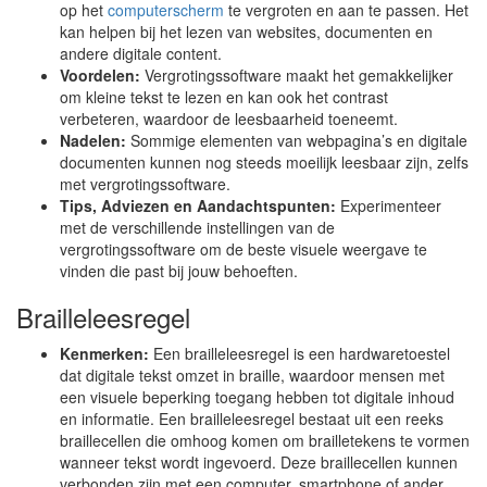
op het
computerscherm
te vergroten en aan te passen. Het
kan helpen bij het lezen van websites, documenten en
andere digitale content.
Voordelen:
Vergrotingssoftware maakt het gemakkelijker
om kleine tekst te lezen en kan ook het contrast
verbeteren, waardoor de leesbaarheid toeneemt.
Nadelen:
Sommige elementen van webpagina’s en digitale
documenten kunnen nog steeds moeilijk leesbaar zijn, zelfs
met vergrotingssoftware.
Tips, Adviezen en Aandachtspunten:
Experimenteer
met de verschillende instellingen van de
vergrotingssoftware om de beste visuele weergave te
vinden die past bij jouw behoeften.
Brailleleesregel
Kenmerken:
Een brailleleesregel is een hardwaretoestel
dat digitale tekst omzet in braille, waardoor mensen met
een visuele beperking toegang hebben tot digitale inhoud
en informatie. Een brailleleesregel bestaat uit een reeks
braillecellen die omhoog komen om brailletekens te vormen
wanneer tekst wordt ingevoerd. Deze braillecellen kunnen
verbonden zijn met een computer, smartphone of ander