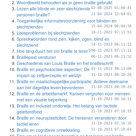
Woordbeeld behouden als je geen braille gebruikt
Lezen alle blinde en zeer slechtziende
02-08-2025 01:08:41
personen braille?
21-04-2024 12:04:01
Toegankelijke informatievoorziening voor blinden en
slechtzienden
15-04-2024 06:04:34
Leesproblemen bij slechtzienden
19-11-2023 07:11:53
Spreekwoorden rond zien, kijken, ogen, blind en
slechtziend
14-11-2023 06:11:15
Hoe lang duurt het om braille te leren?
06-11-2023 07:11:11
Braillepost versturen
06-11-2023 06:11:52
Geschiedenis van Louis Braille en het brailleschrift
Braille en psychosociale aspecten: De
03-11-2023 08:11:09
impact op zelfperceptie en welzijn
31-10-2023 08:10:26
Braille en maatschappelijke participatie: Actieve deelname
aan het dagelijks leven bevorderen
31-10-2023 08:10:20
Braille en de arbeidsmarkt: Kansen vergroten voor mensen
met een visuele beperking
31-10-2023 08:10:12
Braille en inclusief onderwijs: Het belang van tactiele
geletterdheid
31-10-2023 07:10:35
Braille en neuroplasticiteit: De hersenen veranderen door
tactiel leren
31-10-2023 07:10:16
Braille en cognitieve ontwikkeling
31-10-2023 07:10:03