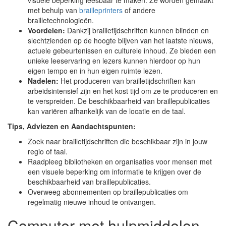
visuele beperking leesbaar te maken. Ze worden gemaakt
met behulp van
brailleprinters
of andere
brailletechnologieën.
Voordelen:
Dankzij brailletijdschriften kunnen blinden en
slechtzienden op de hoogte blijven van het laatste nieuws,
actuele gebeurtenissen en culturele inhoud. Ze bieden een
unieke leeservaring en lezers kunnen hierdoor op hun
eigen tempo en in hun eigen ruimte lezen.
Nadelen:
Het produceren van brailletijdschriften kan
arbeidsintensief zijn en het kost tijd om ze te produceren en
te verspreiden. De beschikbaarheid van braillepublicaties
kan variëren afhankelijk van de locatie en de taal.
Tips, Adviezen en Aandachtspunten:
Zoek naar brailletijdschriften die beschikbaar zijn in jouw
regio of taal.
Raadpleeg bibliotheken en organisaties voor mensen met
een visuele beperking om informatie te krijgen over de
beschikbaarheid van braillepublicaties.
Overweeg abonnementen op braillepublicaties om
regelmatig nieuwe inhoud te ontvangen.
Computer met hulpmiddelen