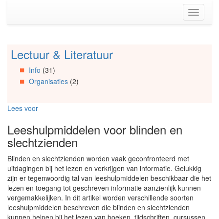
Spring
Toggle
naar
navigati
de
inhoud
(Accesskey
Lectuur & Literatuur
Spring
1)
naar
Spring
Info
(31)
Artikels
naar
Organisaties
(2)
Spring
de
naar
primaire
Info
zijbalk
Lees voor
Spring
(Accesskey
naar
2)
Leeshulpmiddelen voor blinden en
Organisaties
slechtzienden
Spring
naar
Blinden en slechtzienden worden vaak geconfronteerd met
Social
uitdagingen bij het lezen en verkrijgen van informatie. Gelukkig
media
zijn er tegenwoordig tal van leeshulpmiddelen beschikbaar die het
lezen en toegang tot geschreven informatie aanzienlijk kunnen
vergemakkelijken. In dit artikel worden verschillende soorten
leeshulpmiddelen beschreven die blinden en slechtzienden
kunnen helpen bij het lezen van boeken, tijdschriften, cursussen,