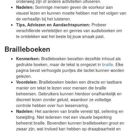
onderweg zijn of andere activiteiten uitvoeren.
Nadelen:
Sommige mensen geven de voorkeur aan
visueel lezen en kunnen moeite hebben met het volgen van
de verhaallijn bij het luisteren.
Tips, Adviezen en Aandachtspunten:
Probeer
verschillende vertelstijlen en genres van audioboeken om
te ontdekken wat het beste bij jouw smaak past.
Brailleboeken
Kenmerken:
Brailleboeken bevatten dezelfde inhoud als
gedrukte boeken, maar de tekst is omgezet in
braille
. Elke
pagina bevat verhoogde puntjes die tactiel kunnen worden
gelezen.
Voordelen:
Brailleboeken bieden een directe en tastbare
manier om tekst te lezen voor mensen die braille
beheersen. Gebruikers kunnen hierdoor onafhankelijk en
discreet lezen zonder geluid, waardoor ze volledige
controle hebben over hun leeservaring.
Nadelen:
Het aanleren van braille vereist tijd, oefening en
toewijding. Niet iedereen met een visuele beperking
beheerst braille. Bovendien kunnen brailleboeken groot en
zwaar zijn, wat invloed kan hebben op draagbaarheid en