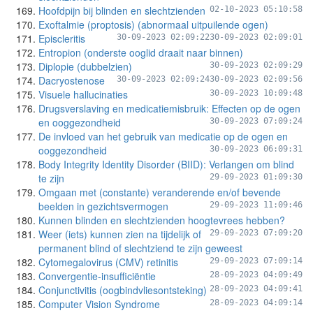
Hoofdpijn bij blinden en slechtzienden
02-10-2023 05:10:58
Exoftalmie (proptosis) (abnormaal uitpuilende ogen)
Episcleritis
30-09-2023 02:09:22
30-09-2023 02:09:01
Entropion (onderste ooglid draait naar binnen)
Diplopie (dubbelzien)
30-09-2023 02:09:29
Dacryostenose
30-09-2023 02:09:24
30-09-2023 02:09:56
Visuele hallucinaties
30-09-2023 10:09:48
Drugsverslaving en medicatiemisbruik: Effecten op de ogen
en ooggezondheid
30-09-2023 07:09:24
De invloed van het gebruik van medicatie op de ogen en
ooggezondheid
30-09-2023 06:09:31
Body Integrity Identity Disorder (BIID): Verlangen om blind
te zijn
29-09-2023 01:09:30
Omgaan met (constante) veranderende en/of bevende
beelden in gezichtsvermogen
29-09-2023 11:09:46
Kunnen blinden en slechtzienden hoogtevrees hebben?
Weer (iets) kunnen zien na tijdelijk of
29-09-2023 07:09:20
permanent blind of slechtziend te zijn geweest
Cytomegalovirus (CMV) retinitis
29-09-2023 07:09:14
Convergentie-insufficiëntie
28-09-2023 04:09:49
Conjunctivitis (oogbindvliesontsteking)
28-09-2023 04:09:41
Computer Vision Syndrome
28-09-2023 04:09:14