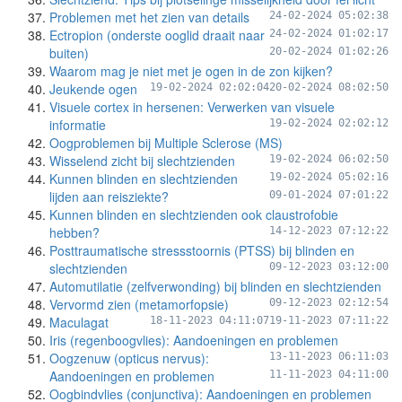
Problemen met het zien van details
24-02-2024 05:02:38
Ectropion (onderste ooglid draait naar
24-02-2024 01:02:17
buiten)
20-02-2024 01:02:26
Waarom mag je niet met je ogen in de zon kijken?
Jeukende ogen
19-02-2024 02:02:04
20-02-2024 08:02:50
Visuele cortex in hersenen: Verwerken van visuele
informatie
19-02-2024 02:02:12
Oogproblemen bij Multiple Sclerose (MS)
Wisselend zicht bij slechtzienden
19-02-2024 06:02:50
Kunnen blinden en slechtzienden
19-02-2024 05:02:16
lijden aan reisziekte?
09-01-2024 07:01:22
Kunnen blinden en slechtzienden ook claustrofobie
hebben?
14-12-2023 07:12:22
Posttraumatische stressstoornis (PTSS) bij blinden en
slechtzienden
09-12-2023 03:12:00
Automutilatie (zelfverwonding) bij blinden en slechtzienden
Vervormd zien (metamorfopsie)
09-12-2023 02:12:54
Maculagat
18-11-2023 04:11:07
19-11-2023 07:11:22
Iris (regenboogvlies): Aandoeningen en problemen
Oogzenuw (opticus nervus):
13-11-2023 06:11:03
Aandoeningen en problemen
11-11-2023 04:11:00
Oogbindvlies (conjunctiva): Aandoeningen en problemen