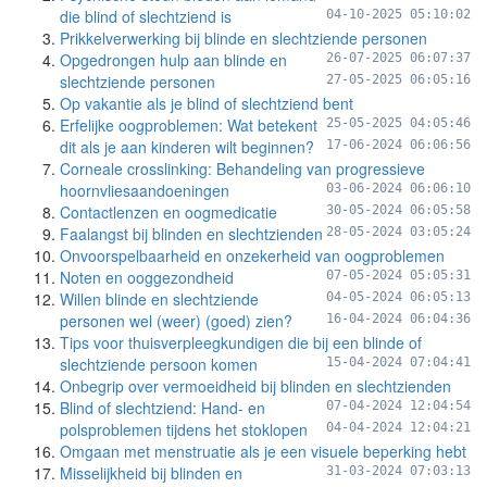
die blind of slechtziend is
04-10-2025 05:10:02
Prikkelverwerking bij blinde en slechtziende personen
Opgedrongen hulp aan blinde en
26-07-2025 06:07:37
slechtziende personen
27-05-2025 06:05:16
Op vakantie als je blind of slechtziend bent
Erfelijke oogproblemen: Wat betekent
25-05-2025 04:05:46
dit als je aan kinderen wilt beginnen?
17-06-2024 06:06:56
Corneale crosslinking: Behandeling van progressieve
hoornvliesaandoeningen
03-06-2024 06:06:10
Contactlenzen en oogmedicatie
30-05-2024 06:05:58
Faalangst bij blinden en slechtzienden
28-05-2024 03:05:24
Onvoorspelbaarheid en onzekerheid van oogproblemen
Noten en ooggezondheid
07-05-2024 05:05:31
Willen blinde en slechtziende
04-05-2024 06:05:13
personen wel (weer) (goed) zien?
16-04-2024 06:04:36
Tips voor thuisverpleegkundigen die bij een blinde of
slechtziende persoon komen
15-04-2024 07:04:41
Onbegrip over vermoeidheid bij blinden en slechtzienden
Blind of slechtziend: Hand- en
07-04-2024 12:04:54
polsproblemen tijdens het stoklopen
04-04-2024 12:04:21
Omgaan met menstruatie als je een visuele beperking hebt
Misselijkheid bij blinden en
31-03-2024 07:03:13