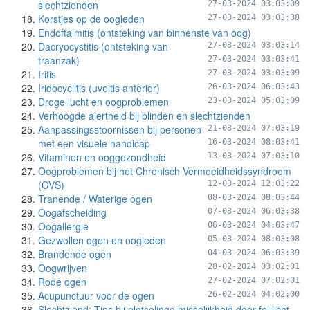
slechtzienden
27-03-2024 03:03:09
Korstjes op de oogleden
27-03-2024 03:03:38
Endoftalmitis (ontsteking van binnenste van oog)
Dacryocystitis (ontsteking van
27-03-2024 03:03:14
traanzak)
27-03-2024 03:03:41
Iritis
27-03-2024 03:03:09
Iridocyclitis (uveitis anterior)
26-03-2024 06:03:43
Droge lucht en oogproblemen
23-03-2024 05:03:09
Verhoogde alertheid bij blinden en slechtzienden
Aanpassingsstoornissen bij personen
21-03-2024 07:03:19
met een visuele handicap
16-03-2024 08:03:41
Vitaminen en ooggezondheid
13-03-2024 07:03:10
Oogproblemen bij het Chronisch Vermoeidheidssyndroom
(CVS)
12-03-2024 12:03:22
Tranende / Waterige ogen
08-03-2024 08:03:44
Oogafscheiding
07-03-2024 06:03:38
Oogallergie
06-03-2024 04:03:47
Gezwollen ogen en oogleden
05-03-2024 08:03:08
Brandende ogen
04-03-2024 06:03:39
Oogwrijven
28-02-2024 03:02:01
Rode ogen
27-02-2024 07:02:01
Acupunctuur voor de ogen
26-02-2024 04:02:00
Slechtziend: Tips bij plotselinge misselijkheid door fel licht