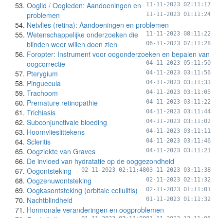
Ooglid / Oogleden: Aandoeningen en
11-11-2023 02:11:17
problemen
11-11-2023 01:11:24
Netvlies (retina): Aandoeningen en problemen
Wetenschappelijke onderzoeken die
11-11-2023 08:11:22
blinden weer willen doen zien
06-11-2023 07:11:28
Foropter: Instrument voor oogonderzoeken en bepalen van
oogcorrectie
04-11-2023 05:11:50
Pterygium
04-11-2023 03:11:56
Pinguecula
04-11-2023 03:11:33
Trachoom
04-11-2023 03:11:05
Premature retinopathie
04-11-2023 03:11:22
Trichiasis
04-11-2023 03:11:44
Subconjunctivale bloeding
04-11-2023 03:11:02
Hoornvlieslittekens
04-11-2023 03:11:11
Scleritis
04-11-2023 03:11:46
Oogziekte van Graves
04-11-2023 03:11:21
De invloed van hydratatie op de ooggezondheid
Oogontsteking
02-11-2023 02:11:48
03-11-2023 03:11:38
Oogzenuwontsteking
02-11-2023 02:11:32
Oogkasontsteking (orbitale cellulitis)
02-11-2023 01:11:01
Nachtblindheid
01-11-2023 01:11:32
Hormonale veranderingen en oogproblemen