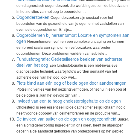
een diagnostisch oogonderzoek die wordt ingezet om de bloedvaten
in het netvlies van het oog te beoordelen....
Oogonderzoeken
Oogonderzoeken zijn cruciaal voor het
beoordelen van de gezondheid van je ogen en het vaststellen van
eventuele oogproblemen. Er zijn...
Oogproblemen bij hersentumor: Locatie en symptomen aan
ogen
Hersentumoren vormen een complexe uitdaging en kunnen
een breed scala aan symptomen veroorzaken, waaronder
oogproblemen. Deze problemen variëren van subtiele...
Fundusfotografie: Gedetailleerde beelden van achterste
deel van het oog
Een fundusfotografie is een niet-invasieve
diagnostische techniek waarbij foto’s worden gemaakt van het
achterste deel van het oog, ook wel...
Plots blind aan één oog of beide ogen door aandoeningen
Plotseling verlies van het gezichtsvermogen, of het nu in één oog of
beide ogen is, kan het gevolg zijn van...
Invloed van een te hoog cholesterolgehalte op de ogen
Cholesterol is een essentieel lipide dat het menselijk lichaam nodig
heeft voor de opbouw van celmembranen en de productie van...
De invloed van suiker op de ogen en ooggezondheid
Suiker,
een alomtegenwoordig ingrediënt in ons dieet, heeft de afgelopen
decennia de aandacht getrokken van onderzoekers op het gebied