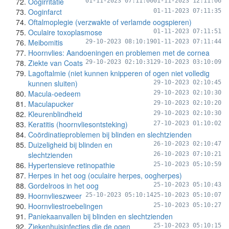
Oogirritatie
01-11-2023 07:11:00
01-11-2023 12:11:06
Ooginfarct
01-11-2023 07:11:35
Oftalmoplegie (verzwakte of verlamde oogspieren)
Oculaire toxoplasmose
01-11-2023 07:11:51
Meibomitis
29-10-2023 08:10:19
01-11-2023 07:11:44
Hoornvlies: Aandoeningen en problemen met de cornea
Ziekte van Coats
29-10-2023 02:10:31
29-10-2023 03:10:09
Lagoftalmie (niet kunnen knipperen of ogen niet volledig
kunnen sluiten)
29-10-2023 02:10:45
Macula-oedeem
29-10-2023 02:10:30
Maculapucker
29-10-2023 02:10:20
Kleurenblindheid
29-10-2023 02:10:30
Keratitis (hoornvliesontsteking)
27-10-2023 01:10:02
Coördinatieproblemen bij blinden en slechtzienden
Duizeligheid bij blinden en
26-10-2023 02:10:47
slechtzienden
26-10-2023 07:10:21
Hypertensieve retinopathie
25-10-2023 05:10:59
Herpes in het oog (oculaire herpes, oogherpes)
Gordelroos in het oog
25-10-2023 05:10:43
Hoornvlieszweer
25-10-2023 05:10:14
25-10-2023 05:10:07
Hoornvliestroebelingen
25-10-2023 05:10:27
Paniekaanvallen bij blinden en slechtzienden
Ziekenhuisinfecties die de ogen
25-10-2023 05:10:15