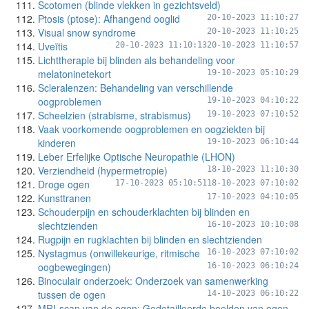
Scotomen (blinde vlekken in gezichtsveld)
Ptosis (ptose): Afhangend ooglid
20-10-2023 11:10:27
Visual snow syndrome
20-10-2023 11:10:25
Uveïtis
20-10-2023 11:10:13
20-10-2023 11:10:57
Lichttherapie bij blinden als behandeling voor
melatoninetekort
19-10-2023 05:10:29
Scleralenzen: Behandeling van verschillende
oogproblemen
19-10-2023 04:10:22
Scheelzien (strabisme, strabismus)
19-10-2023 07:10:52
Vaak voorkomende oogproblemen en oogziekten bij
kinderen
19-10-2023 06:10:44
Leber Erfelijke Optische Neuropathie (LHON)
Verziendheid (hypermetropie)
18-10-2023 11:10:30
Droge ogen
17-10-2023 05:10:51
18-10-2023 07:10:02
Kunsttranen
17-10-2023 04:10:05
Schouderpijn en schouderklachten bij blinden en
slechtzienden
16-10-2023 10:10:08
Rugpijn en rugklachten bij blinden en slechtzienden
Nystagmus (onwillekeurige, ritmische
16-10-2023 07:10:02
oogbewegingen)
16-10-2023 06:10:24
Binoculair onderzoek: Onderzoek van samenwerking
tussen de ogen
14-10-2023 06:10:22
MRI-scan van de ogen: Gedetailleerde beelden van ogen