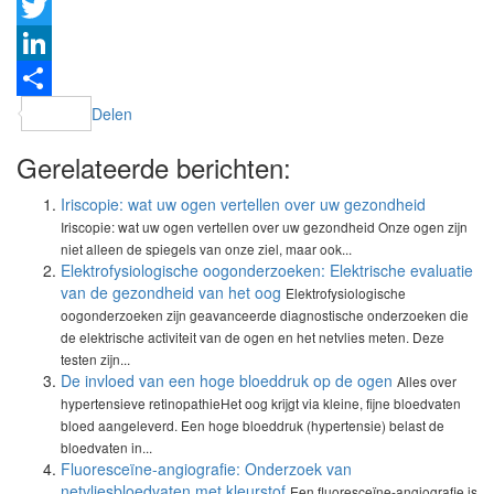
Facebook
Twitter
LinkedIn
Delen
Gerelateerde berichten:
Iriscopie: wat uw ogen vertellen over uw gezondheid
Iriscopie: wat uw ogen vertellen over uw gezondheid Onze ogen zijn
niet alleen de spiegels van onze ziel, maar ook...
Elektrofysiologische oogonderzoeken: Elektrische evaluatie
van de gezondheid van het oog
Elektrofysiologische
oogonderzoeken zijn geavanceerde diagnostische onderzoeken die
de elektrische activiteit van de ogen en het netvlies meten. Deze
testen zijn...
De invloed van een hoge bloeddruk op de ogen
Alles over
hypertensieve retinopathieHet oog krijgt via kleine, fijne bloedvaten
bloed aangeleverd. Een hoge bloeddruk (hypertensie) belast de
bloedvaten in...
Fluoresceïne-angiografie: Onderzoek van
netvliesbloedvaten met kleurstof
Een fluoresceïne-angiografie is