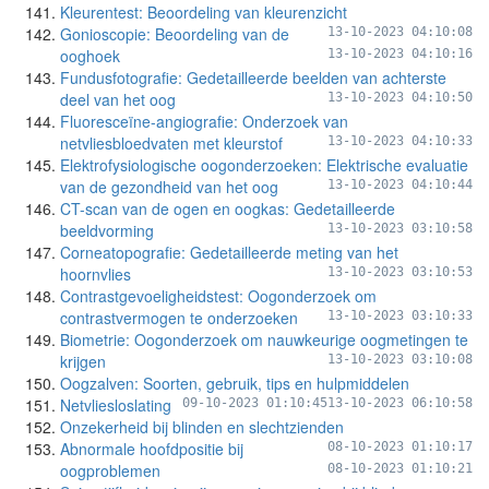
Kleurentest: Beoordeling van kleurenzicht
Gonioscopie: Beoordeling van de
13-10-2023 04:10:08
ooghoek
13-10-2023 04:10:16
Fundusfotografie: Gedetailleerde beelden van achterste
deel van het oog
13-10-2023 04:10:50
Fluoresceïne-angiografie: Onderzoek van
netvliesbloedvaten met kleurstof
13-10-2023 04:10:33
Elektrofysiologische oogonderzoeken: Elektrische evaluatie
van de gezondheid van het oog
13-10-2023 04:10:44
CT-scan van de ogen en oogkas: Gedetailleerde
beeldvorming
13-10-2023 03:10:58
Corneatopografie: Gedetailleerde meting van het
hoornvlies
13-10-2023 03:10:53
Contrastgevoeligheidstest: Oogonderzoek om
contrastvermogen te onderzoeken
13-10-2023 03:10:33
Biometrie: Oogonderzoek om nauwkeurige oogmetingen te
krijgen
13-10-2023 03:10:08
Oogzalven: Soorten, gebruik, tips en hulpmiddelen
Netvliesloslating
09-10-2023 01:10:45
13-10-2023 06:10:58
Onzekerheid bij blinden en slechtzienden
Abnormale hoofdpositie bij
08-10-2023 01:10:17
oogproblemen
08-10-2023 01:10:21