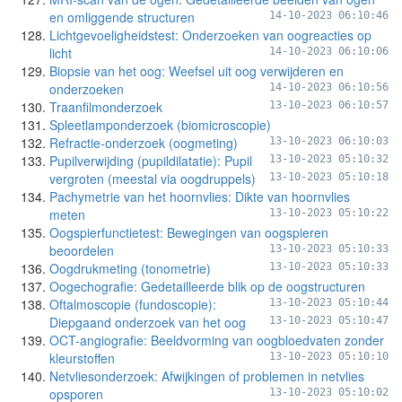
en omliggende structuren
14-10-2023 06:10:46
Lichtgevoeligheidstest: Onderzoeken van oogreacties op
licht
14-10-2023 06:10:06
Biopsie van het oog: Weefsel uit oog verwijderen en
onderzoeken
14-10-2023 06:10:56
Traanfilmonderzoek
13-10-2023 06:10:57
Spleetlamponderzoek (biomicroscopie)
Refractie-onderzoek (oogmeting)
13-10-2023 06:10:03
Pupilverwijding (pupildilatatie): Pupil
13-10-2023 05:10:32
vergroten (meestal via oogdruppels)
13-10-2023 05:10:18
Pachymetrie van het hoornvlies: Dikte van hoornvlies
meten
13-10-2023 05:10:22
Oogspierfunctietest: Bewegingen van oogspieren
beoordelen
13-10-2023 05:10:33
Oogdrukmeting (tonometrie)
13-10-2023 05:10:33
Oogechografie: Gedetailleerde blik op de oogstructuren
Oftalmoscopie (fundoscopie):
13-10-2023 05:10:44
Diepgaand onderzoek van het oog
13-10-2023 05:10:47
OCT-angiografie: Beeldvorming van oogbloedvaten zonder
kleurstoffen
13-10-2023 05:10:10
Netvliesonderzoek: Afwijkingen of problemen in netvlies
opsporen
13-10-2023 05:10:02