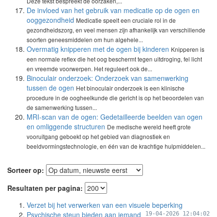
Deze tekst bespreekt de oorzaken,...
De invloed van het gebruik van medicatie op de ogen en
ooggezondheid
Medicatie speelt een cruciale rol in de
gezondheidszorg, en veel mensen zijn afhankelijk van verschillende
soorten geneesmiddelen om hun algehele...
Overmatig knipperen met de ogen bij kinderen
Knipperen is
een normale reflex die het oog beschermt tegen uitdroging, fel licht
en vreemde voorwerpen. Het reguleert ook de...
Binoculair onderzoek: Onderzoek van samenwerking
tussen de ogen
Het binoculair onderzoek is een klinische
procedure in de oogheelkunde die gericht is op het beoordelen van
de samenwerking tussen...
MRI-scan van de ogen: Gedetailleerde beelden van ogen
en omliggende structuren
De medische wereld heeft grote
vooruitgang geboekt op het gebied van diagnostiek en
beeldvormingstechnologie, en één van de krachtige hulpmiddelen...
Sorteer op:
Resultaten per pagina:
Verzet bij het verwerken van een visuele beperking
Psychische steun bieden aan iemand
19-04-2026 12:04:02