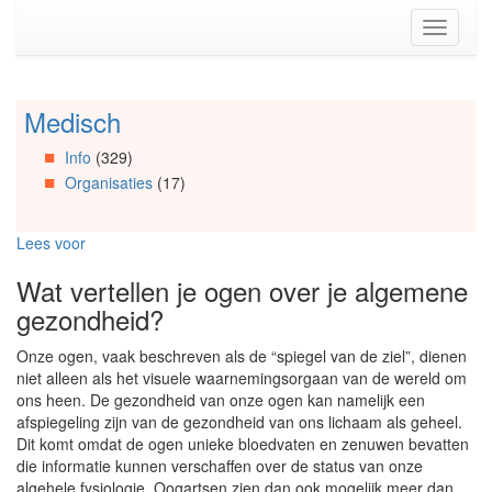
Spring
Toggle
naar
navigati
de
inhoud
(Accesskey
Medisch
Spring
1)
naar
Spring
Info
(329)
Artikels
naar
Organisaties
(17)
Spring
de
naar
primaire
Info
zijbalk
Lees voor
Spring
(Accesskey
naar
2)
Wat vertellen je ogen over je algemene
Organisaties
gezondheid?
Spring
naar
Onze ogen, vaak beschreven als de “spiegel van de ziel”, dienen
Social
niet alleen als het visuele waarnemingsorgaan van de wereld om
media
ons heen. De gezondheid van onze ogen kan namelijk een
afspiegeling zijn van de gezondheid van ons lichaam als geheel.
Dit komt omdat de ogen unieke bloedvaten en zenuwen bevatten
die informatie kunnen verschaffen over de status van onze
algehele fysiologie. Oogartsen zien dan ook mogelijk meer dan