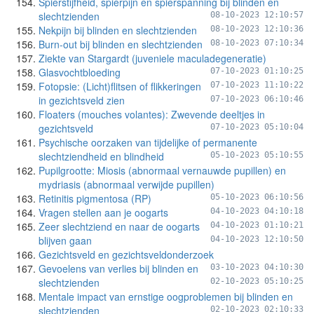
Spierstijfheid, spierpijn en spierspanning bij blinden en
slechtzienden
08-10-2023 12:10:57
Nekpijn bij blinden en slechtzienden
08-10-2023 12:10:36
Burn-out bij blinden en slechtzienden
08-10-2023 07:10:34
Ziekte van Stargardt (juveniele maculadegeneratie)
Glasvochtbloeding
07-10-2023 01:10:25
Fotopsie: (Licht)flitsen of flikkeringen
07-10-2023 11:10:22
in gezichtsveld zien
07-10-2023 06:10:46
Floaters (mouches volantes): Zwevende deeltjes in
gezichtsveld
07-10-2023 05:10:04
Psychische oorzaken van tijdelijke of permanente
slechtziendheid en blindheid
05-10-2023 05:10:55
Pupilgrootte: Miosis (abnormaal vernauwde pupillen) en
mydriasis (abnormaal verwijde pupillen)
Retinitis pigmentosa (RP)
05-10-2023 06:10:56
Vragen stellen aan je oogarts
04-10-2023 04:10:18
Zeer slechtziend en naar de oogarts
04-10-2023 01:10:21
blijven gaan
04-10-2023 12:10:50
Gezichtsveld en gezichtsveldonderzoek
Gevoelens van verlies bij blinden en
03-10-2023 04:10:30
slechtzienden
02-10-2023 05:10:25
Mentale impact van ernstige oogproblemen bij blinden en
slechtzienden
02-10-2023 02:10:33