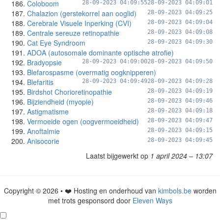
Coloboom
28-09-2023 04:09:55
28-09-2023 04:09:01
Chalazion (gerstekorrel aan ooglid)
28-09-2023 04:09:25
Cerebrale Visuele Inperking (CVI)
28-09-2023 04:09:04
Centrale sereuze retinopathie
28-09-2023 04:09:08
Cat Eye Syndroom
28-09-2023 04:09:30
ADOA (autosomale dominante optische atrofie)
Bradyopsie
28-09-2023 04:09:00
28-09-2023 04:09:50
Blefarospasme (overmatig oogknipperen)
Blefaritis
28-09-2023 04:09:49
28-09-2023 04:09:28
Birdshot Chorioretinopathie
28-09-2023 04:09:19
Bijziendheid (myopie)
28-09-2023 04:09:46
Astigmatisme
28-09-2023 04:09:18
Vermoeide ogen (oogvermoeidheid)
28-09-2023 04:09:47
Anoftalmie
28-09-2023 04:09:15
Anisocorie
28-09-2023 04:09:45
Laatst bijgewerkt op
1 april 2024 – 13:07
Copyright © 2026 • ❤️ Hosting en onderhoud van
kimbols.be
worden
met trots gesponsord door
Eleven Ways