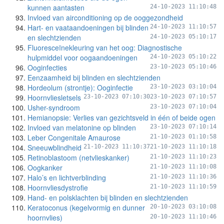
kunnen aantasten
24-10-2023 11:10:48
Invloed van airconditioning op de ooggezondheid
Hart- en vaataandoeningen bij blinden
24-10-2023 11:10:57
en slechtzienden
24-10-2023 05:10:17
Fluoresceïnekleuring van het oog: Diagnostische
hulpmiddel voor oogaandoeningen
24-10-2023 05:10:22
Ooginfecties
23-10-2023 05:10:46
Eenzaamheid bij blinden en slechtzienden
Hordeolum (strontje): Ooginfectie
23-10-2023 03:10:04
Hoornvliesletsels
23-10-2023 07:10:30
23-10-2023 07:10:57
Usher-syndroom
23-10-2023 07:10:04
Hemianopsie: Verlies van gezichtsveld in één of beide ogen
Invloed van melatonine op blinden
23-10-2023 07:10:14
Leber Congenitale Amaurose
21-10-2023 01:10:58
Sneeuwblindheid
21-10-2023 11:10:37
21-10-2023 11:10:18
Retinoblastoom (netvlieskanker)
21-10-2023 11:10:23
Oogkanker
21-10-2023 11:10:08
Halo’s en lichtverblinding
21-10-2023 11:10:36
Hoornvliesdystrofie
21-10-2023 11:10:59
Hand- en polsklachten bij blinden en slechtzienden
Keratoconus (kegelvormig en dunner
20-10-2023 03:10:08
hoornvlies)
20-10-2023 11:10:46