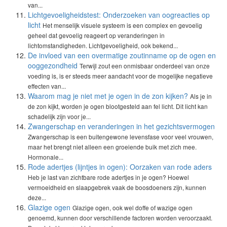
van...
Lichtgevoeligheidstest: Onderzoeken van oogreacties op
licht
Het menselijk visuele systeem is een complex en gevoelig
geheel dat gevoelig reageert op veranderingen in
lichtomstandigheden. Lichtgevoeligheid, ook bekend...
De invloed van een overmatige zoutinname op de ogen en
ooggezondheid
Terwijl zout een onmisbaar onderdeel van onze
voeding is, is er steeds meer aandacht voor de mogelijke negatieve
effecten van...
Waarom mag je niet met je ogen in de zon kijken?
Als je in
de zon kijkt, worden je ogen blootgesteld aan fel licht. Dit licht kan
schadelijk zijn voor je...
Zwangerschap en veranderingen in het gezichtsvermogen
Zwangerschap is een buitengewone levensfase voor veel vrouwen,
maar het brengt niet alleen een groeiende buik met zich mee.
Hormonale...
Rode adertjes (lijntjes in ogen): Oorzaken van rode aders
Heb je last van zichtbare rode adertjes in je ogen? Hoewel
vermoeidheid en slaapgebrek vaak de boosdoeners zijn, kunnen
deze...
Glazige ogen
Glazige ogen, ook wel doffe of wazige ogen
genoemd, kunnen door verschillende factoren worden veroorzaakt.