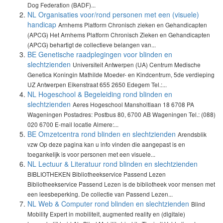
Dog Federation (BADF)...
NL Organisaties voor/rond personen met een (visuele)
handicap
Arnhems Platform Chronisch zieken en Gehandicapten
(APCG) Het Arnhems Platform Chronisch Zieken en Gehandicapten
(APCG) behartigt de collectieve belangen van...
BE Genetische raadplegingen voor blinden en
slechtzienden
Universiteit Antwerpen (UA) Centrum Medische
Genetica Koningin Mathilde Moeder- en Kindcentrum, 5de verdieping
UZ Antwerpen Eikenstraat 655 2650 Edegem Tel.:...
NL Hogeschool & Begeleiding rond blinden en
slechtzienden
Aeres Hogeschool Mansholtlaan 18 6708 PA
Wageningen Postadres: Postbus 80, 6700 AB Wageningen Tel.: (088)
020 6700 E-mail locatie Almere:...
BE Omzetcentra rond blinden en slechtzienden
Arendsblik
vzw Op deze pagina kan u info vinden die aangepast is en
toegankelijk is voor personen met een visuele...
NL Lectuur & Literatuur rond blinden en slechtzienden
BIBLIOTHEKEN Bibliotheekservice Passend Lezen
Bibliotheekservice Passend Lezen is de bibliotheek voor mensen met
een leesbeperking. De collectie van Passend Lezen...
NL Web & Computer rond blinden en slechtzienden
Blind
Mobility Expert in mobiliteit, augmented reality en (digitale)