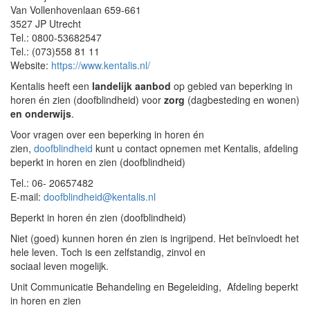
Van Vollenhovenlaan 659-661
3527 JP Utrecht
Tel.: 0800-53682547
Tel.: (073)558 81 11
Website:
https://www.kentalis.nl/
Kentalis heeft een
landelijk aanbod
op gebied van beperking in
horen én zien (doofblindheid) voor
zorg
(dagbesteding en wonen)
en onderwijs
.
Voor vragen over een beperking in horen én
zien,
doofblindheid
kunt u contact opnemen met Kentalis, afdeling
beperkt in horen en zien (doofblindheid)
Tel.: 06- 20657482
E-mail:
doofblindheid@kentalis.nl
Beperkt in horen én zien (doofblindheid)
Niet (goed) kunnen horen én zien is ingrijpend. Het beïnvloedt het
hele leven. Toch is een zelfstandig, zinvol en
sociaal leven mogelijk.
Unit Communicatie Behandeling en Begeleiding, Afdeling beperkt
in horen en zien