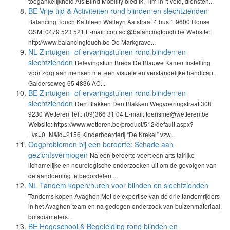
toegankelijkheid Als Blind Mobility bied ik, Tim in ’t Veld, diensten...
BE Vrije tijd & Activiteiten rond blinden en slechtzienden
Balancing Touch Kathleen Walleyn Aatstraat 4 bus 1 9600 Ronse
GSM: 0479 523 521 E-mail: contact@balancingtouch.be Website:
http://www.balancingtouch.be De Markgrave...
NL Zintuigen- of ervaringstuinen rond blinden en
slechtzienden
Belevingstuin Breda De Blauwe Kamer Instelling
voor zorg aan mensen met een visuele en verstandelijke handicap.
Galderseweg 65 4836 AC...
BE Zintuigen- of ervaringstuinen rond blinden en
slechtzienden
Den Blakken Den Blakken Wegvoeringstraat 308
9230 Wetteren Tel.: (09)366 31 04 E-mail: toerisme@wetteren.be
Website: https://www.wetteren.be/product/512/default.aspx?
_vs=0_N&id=2156 Kinderboerderij “De Krekel” vzw...
Oogproblemen bij een beroerte: Schade aan
gezichtsvermogen
Na een beroerte voert een arts talrijke
lichamelijke en neurologische onderzoeken uit om de gevolgen van
de aandoening te beoordelen....
NL Tandem kopen/huren voor blinden en slechtzienden
Tandems kopen Avaghon Met de expertise van de drie tandemrijders
in het Avaghon-team en na gedegen onderzoek van buizenmateriaal,
buisdiameters...
BE Hogeschool & Begeleiding rond blinden en