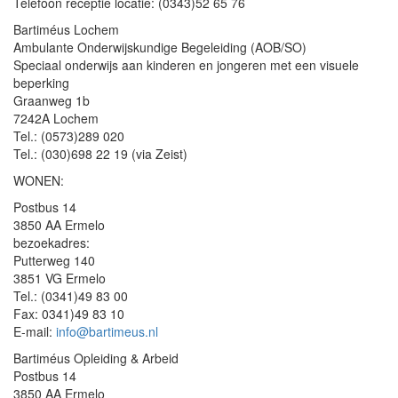
Telefoon receptie locatie: (0343)52 65 76
Bartiméus Lochem
Ambulante Onderwijskundige Begeleiding (AOB/SO)
Speciaal onderwijs aan kinderen en jongeren met een visuele
beperking
Graanweg 1b
7242A Lochem
Tel.: (0573)289 020
Tel.: (030)698 22 19 (via Zeist)
WONEN:
Postbus 14
3850 AA Ermelo
bezoekadres:
Putterweg 140
3851 VG Ermelo
Tel.: (0341)49 83 00
Fax: 0341)49 83 10
E-mail:
info@bartimeus.nl
Bartiméus Opleiding & Arbeid
Postbus 14
3850 AA Ermelo