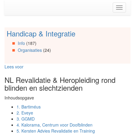
Spring
Toggle
naar
navigati
de
inhoud
(Accesskey
Handicap & Integratie
Spring
1)
naar
Spring
Info
(187)
Artikels
naar
Organisaties
(24)
Spring
de
naar
primaire
Info
zijbalk
Lees voor
Spring
(Accesskey
naar
2)
NL Revalidatie & Heropleiding rond
Organisaties
blinden en slechtzienden
Spring
naar
Inhoudsopgave
Social
media
1.
Bartiméus
2.
Eveye
3.
GGMD
4.
Kalorama, Centrum voor Doofblinden
5.
Kersten Advies Revalidatie en Training