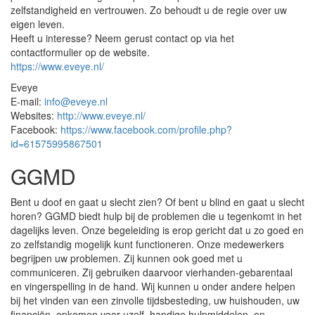
zelfstandigheid en vertrouwen. Zo behoudt u de regie over uw
eigen leven.
Heeft u interesse? Neem gerust contact op via het
contactformulier op de website.
https://www.eveye.nl/
Eveye
E-mail:
info@eveye.nl
Websites:
http://www.eveye.nl/
Facebook:
https://www.facebook.com/profile.php?
id=61575995867501
GGMD
Bent u doof en gaat u slecht zien? Of bent u blind en gaat u slecht
horen? GGMD biedt hulp bij de problemen die u tegenkomt in het
dagelijks leven. Onze begeleiding is erop gericht dat u zo goed en
zo zelfstandig mogelijk kunt functioneren. Onze medewerkers
begrijpen uw problemen. Zij kunnen ook goed met u
communiceren. Zij gebruiken daarvoor vierhanden-gebarentaal
en vingerspelling in de hand. Wij kunnen u onder andere helpen
bij het vinden van een zinvolle tijdsbesteding, uw huishouden, uw
financiën, opkomen voor uzelf, handige hulpmiddelen, en