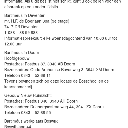
informatie. Als u dit beslist niet schikt, kunt u ook bellen voor een
afspraak op een ander tijdstip.
Bartiméus in Deventer
mr. H.F. de Boerlaan 38a (3e etage)
7417 DB Deventer
T 088 – 88 99 888
Informatiespreekuur: elke woensdagochtend van 10.00 uur tot
12.00 uur.
Bartiméus in Doorn
Hoofdgebouw:
Postadres: Postbus 87, 3940 AB Doorn
Bezoekadres: Oude Arnhemse Bovenweg 3, 3941 XM Doorn
Telefoon 0343 – 52 69 11
Tevens bevinden zich op deze locatie de Bosschool en de
kaarsenmakerij.
Gebouw Nieuw Ruimzicht:
Postadres: Postbus 340, 3940 AH Doorn
Bezoekadres: Driebergsestraatweg 44, 3941 ZX Doorn
Telefoon 0343 – 52 68 55
Bartiméus werkplaats Boswijk
Boswijklaan 44