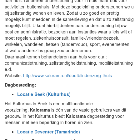
aan huis. Dit betreft ondersteuning voor in huis maar ook voor
activiteiten buitenshuis. Met deze begeleiding ondersteunen we u
bij zelfstandig wonen en leven. Zodat u zo goed en prettig
mogelijk kunt meedoen in de samenleving en dat u zo zelfstandig
mogelijk blijft. U kunt hierbij denken aan: ondersteuning bij uw
post en administratie, bezoeken aan instanties waar u iets wilt of
moet regelen, ziekenhuisconsult, familie-/vriendenbezoek,
winkelen, wandelen, fietsen (tandem/duo), sport, evenementen,
of wat u anderszins graag zou ondernemen.
Daarnaast komen behandelaren aan huis voor o.a.:
communicatietraining, zelfstandigheidstraining, mobiliteitstraining
e.d.
Website:
http://www.kalorama.nl/doofblindenzorg-thuis
Dagbesteding:
Locatie Beek (Kulturhus)
Het Kulturhus in Beek is een multifunctionele
voorziening.
Kalorama
is één van de vaste gebruikers van dit
gebouw. In het Kulturhus biedt
Kalorama
dagbesteding voor
mensen met een beperking in horen én zien.
Locatie Deventer (Tamarinde)