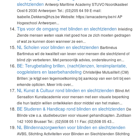
slechtzienden
Antwerp Maritime Academy STUVO Noordkasteel
Oost 6 2030 Antwerpen Tel.: (03)205 64 59 E-mail:
Isabelle.Dekkers@hzs.be Website: https://amacademy.be/nl AP
Hogeschool Antwerpen...
Tips voor de omgang met blinden en slechtzienden
Inleiding
Ziende mensen weten vaak niet goed hoe ze zich moeten gedragen
of wat ze kunnen doen wanneer ze een...
NL Scholen voor blinden en slechtzienden
Bartiméus
Bartiméus wil de kwaliteit van leven voor mensen die slechtziend of
blind zijn verbeteren. Met persoonlijk advies, ondersteuning en...
BE: Terugbetaling brillen, (nacht)lenzen, lensimplantatie,
oogpleisters en laserbehandeling
Christelijke Mutualiteit (CM)
Brillen: je krijgt een tegemoetkoming bij aankoop van een bril bij een
erkende opticien. Meer info over...
NL Kunst & Cultuur rond blinden en slechtzienden
Blind Art
Sensation Kunstacademie voor mensen met een visuele beperking
die hun tastzin willen ontwikkelen door middel van het maken...
BE Studeren & Handicap rond blinden en slechtzienden
De
Blinde vzw o.a. studiebeurzen voor visueel gehandicapten. Zuidlaan
142 1000 Brussel Tel.: (02)508 05 11 Fax: (02)508 05 43...
NL Blindennazorgwerken voor blinden en slechtzienden
AVBS, Stichting Activiteiten voor Blinden en Slechtzienden Stichting