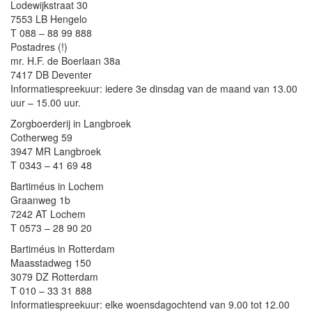
Lodewijkstraat 30
7553 LB Hengelo
T 088 – 88 99 888
Postadres (!)
mr. H.F. de Boerlaan 38a
7417 DB Deventer
Informatiespreekuur: iedere 3e dinsdag van de maand van 13.00
uur – 15.00 uur.
Zorgboerderij in Langbroek
Cotherweg 59
3947 MR Langbroek
T 0343 – 41 69 48
Bartiméus in Lochem
Graanweg 1b
7242 AT Lochem
T 0573 – 28 90 20
Bartiméus in Rotterdam
Maasstadweg 150
3079 DZ Rotterdam
T 010 – 33 31 888
Informatiespreekuur: elke woensdagochtend van 9.00 tot 12.00