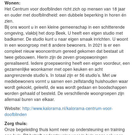
Wonen:
Het Centrum voor doofblinden richt zich op mensen van 18 jaar
en ouder met doofblindheid: een dubbele beperking in horen én
zien.
Bij ons woont u in een kleine gemeenschap in een schitterende
omgeving, vlakbij het dorp Beek. U heeft een eigen studio met
badkamer. De studio kunt u naar eigen smaak inrichten. U woont
in een woongroep met 8 andere bewoners. In 2021 is er een
compleet nieuw wooncentrum gereed gekomen dat bestaat uit
twee gebouwen. Hierin zijn de zeven groepswoningen
gerealiseerd. Iedere groepswoning heeft een eigen voordeur, een
gezamenlijke woonkamer met open keuken en acht
aangrenzende studio’s. In totaal zijn er 56 studio’s. Met uw
medebewoners vormt u samen een zelfstandig huishouden waar
wordt gekookt, geleefd, de was wordt gedaan en boodschappen
worden gehaald of besteld. De verschillende woongroepen zijn
allemaal buren van elkaar.
Website:
http://www.kalorama.nl/kalorama-centrum-voor-
doofblinden
Zorg thuis:
Onze begeleiding thuis komt neer op ondersteuning en training