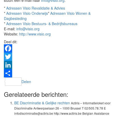
stuurt een e-mail naar
info@visio.org
.
*
Adressen Visio Revalidatie & Advies
*
Adressen Visio Onderwijs
*
Adressen Visio Wonen &
Dagbesteding
*
Adressen Visio Bestuurs- & Bedrijfsbureaus
E-mail:
info@visio.org
Website:
http://www.visio.org
Deel dit:
Facebook
Twitter
LinkedIn
Delen
Gerelateerde berichten:
BE Discriminatie & Gelijke rechten
Actiris – Informatieloket voor
Discriminatie Antwerpselaan 26 – 1000 Brussel T 02/505.78.78 E
infodiscriminatie@actiris.be http://www.actiris.be Belgian Assistance