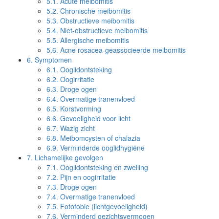
5.1.
Acute meibomitis
5.2.
Chronische meibomitis
5.3.
Obstructieve meibomitis
5.4.
Niet-obstructieve meibomitis
5.5.
Allergische meibomitis
5.6.
Acne rosacea-geassocieerde meibomitis
6.
Symptomen
6.1.
Ooglidontsteking
6.2.
Oogirritatie
6.3.
Droge ogen
6.4.
Overmatige tranenvloed
6.5.
Korstvorming
6.6.
Gevoeligheid voor licht
6.7.
Wazig zicht
6.8.
Meibomcysten of chalazia
6.9.
Verminderde ooglidhygiëne
7.
Lichamelijke gevolgen
7.1.
Ooglidontsteking en zwelling
7.2.
Pijn en oogirritatie
7.3.
Droge ogen
7.4.
Overmatige tranenvloed
7.5.
Fotofobie (lichtgevoeligheid)
7.6.
Verminderd gezichtsvermogen