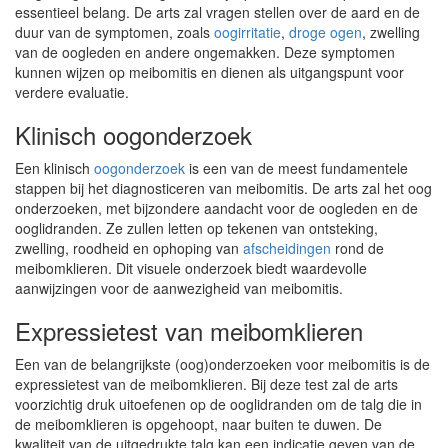
essentieel belang. De arts zal vragen stellen over de aard en de
duur van de symptomen, zoals
oogirritatie
,
droge ogen
, zwelling
van de oogleden en andere ongemakken. Deze symptomen
kunnen wijzen op meibomitis en dienen als uitgangspunt voor
verdere evaluatie.
Klinisch oogonderzoek
Een klinisch
oogonderzoek
is een van de meest fundamentele
stappen bij het diagnosticeren van meibomitis. De arts zal het oog
onderzoeken, met bijzondere aandacht voor de oogleden en de
ooglidranden. Ze zullen letten op tekenen van ontsteking,
zwelling, roodheid en ophoping van
afscheidingen
rond de
meibomklieren. Dit visuele onderzoek biedt waardevolle
aanwijzingen voor de aanwezigheid van meibomitis.
Expressietest van meibomklieren
Een van de belangrijkste (oog)onderzoeken voor meibomitis is de
expressietest van de meibomklieren. Bij deze test zal de arts
voorzichtig druk uitoefenen op de ooglidranden om de talg die in
de meibomklieren is opgehoopt, naar buiten te duwen. De
kwaliteit van de uitgedrukte talg kan een indicatie geven van de