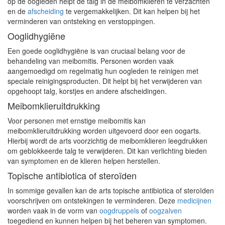
op de oogleden helpt de talg in de meibomklieren te verzachten
en de
afscheiding
te vergemakkelijken. Dit kan helpen bij het
verminderen van ontsteking en verstoppingen.
Ooglidhygiëne
Een goede ooglidhygiëne is van cruciaal belang voor de
behandeling van meibomitis. Personen worden vaak
aangemoedigd om regelmatig hun oogleden te reinigen met
speciale reinigingsproducten. Dit helpt bij het verwijderen van
opgehoopt talg, korstjes en andere afscheidingen.
Meibomklieruitdrukking
Voor personen met ernstige meibomitis kan
meibomklieruitdrukking worden uitgevoerd door een oogarts.
Hierbij wordt de arts voorzichtig de meibomklieren leegdrukken
om geblokkeerde talg te verwijderen. Dit kan verlichting bieden
van symptomen en de klieren helpen herstellen.
Topische antibiotica of steroïden
In sommige gevallen kan de arts topische antibiotica of steroïden
voorschrijven om ontstekingen te verminderen. Deze
medicijnen
worden vaak in de vorm van
oogdruppels
of
oogzalven
toegediend en kunnen helpen bij het beheren van symptomen.