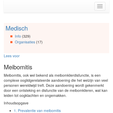
Spring
Toggle
naar
navigati
de
inhoud
(Accesskey
Medisch
Spring
1)
naar
Spring
Info
(329)
Artikels
naar
Organisaties
(17)
Spring
de
naar
primaire
Info
zijbalk
Lees voor
Spring
(Accesskey
naar
2)
Meibomitis
Organisaties
Spring
Meibomitis, ook wel bekend als meibomklierdisfunctie, is een
naar
complexe ooglidgerelateerde aandoening die het welzijn van veel
Social
personen wereldwijd treft. Deze aandoening wordt gekenmerkt
media
door een ontsteking en disfunctie van de meibomklieren, wat kan
leiden tot oogklachten en ongemakken.
Inhoudsopgave
1.
Prevalentie van meibomitis