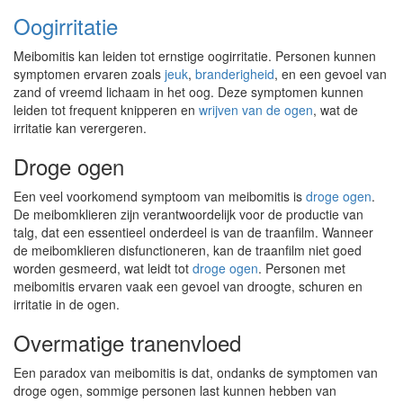
Oogirritatie
Meibomitis kan leiden tot ernstige oogirritatie. Personen kunnen
symptomen ervaren zoals
jeuk
,
branderigheid
, en een gevoel van
zand of vreemd lichaam in het oog. Deze symptomen kunnen
leiden tot frequent knipperen en
wrijven van de ogen
, wat de
irritatie kan verergeren.
Droge ogen
Een veel voorkomend symptoom van meibomitis is
droge ogen
.
De meibomklieren zijn verantwoordelijk voor de productie van
talg, dat een essentieel onderdeel is van de traanfilm. Wanneer
de meibomklieren disfunctioneren, kan de traanfilm niet goed
worden gesmeerd, wat leidt tot
droge ogen
. Personen met
meibomitis ervaren vaak een gevoel van droogte, schuren en
irritatie in de ogen.
Overmatige tranenvloed
Een paradox van meibomitis is dat, ondanks de symptomen van
droge ogen, sommige personen last kunnen hebben van