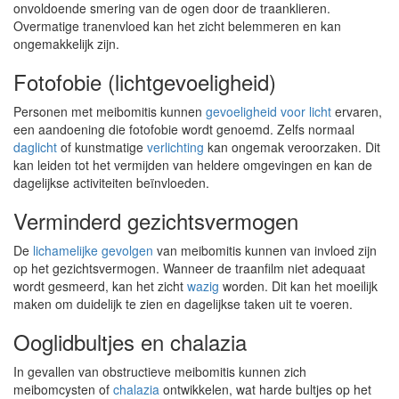
onvoldoende smering van de ogen door de traanklieren.
Overmatige tranenvloed kan het zicht belemmeren en kan
ongemakkelijk zijn.
Fotofobie (lichtgevoeligheid)
Personen met meibomitis kunnen
gevoeligheid voor licht
ervaren,
een aandoening die fotofobie wordt genoemd. Zelfs normaal
daglicht
of kunstmatige
verlichting
kan ongemak veroorzaken. Dit
kan leiden tot het vermijden van heldere omgevingen en kan de
dagelijkse activiteiten beïnvloeden.
Verminderd gezichtsvermogen
De
lichamelijke gevolgen
van meibomitis kunnen van invloed zijn
op het gezichtsvermogen. Wanneer de traanfilm niet adequaat
wordt gesmeerd, kan het zicht
wazig
worden. Dit kan het moeilijk
maken om duidelijk te zien en dagelijkse taken uit te voeren.
Ooglidbultjes en chalazia
In gevallen van obstructieve meibomitis kunnen zich
meibomcysten of
chalazia
ontwikkelen, wat harde bultjes op het