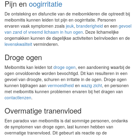
Pijn en
oogirritatie
De ontsteking en disfunctie van de meibomklieren die optreedt bij
meibomitis kunnen leiden tot pijn en oogirritatie. Personen
ervaren vaak symptomen zoals
jeuk
,
branderigheid
en een
gevoel
van zand of vreemd lichaam in hun ogen
. Deze lichamelijke
ongemakken kunnen de dagelijkse activiteiten beïnvloeden en de
levenskwaliteit
verminderen.
Droge ogen
Meibomitis kan leiden tot
droge ogen
, een aandoening waarbij de
ogen onvoldoende worden bevochtigd. Dit kan resulteren in een
gevoel van droogte, schuren en irritatie in de ogen. Droge ogen
kunnen bijdragen aan
vermoeidheid
en
wazig zicht
, en personen
met meibomitis kunnen problemen ervaren bij het dragen van
contactlenzen
.
Overmatige tranenvloed
Een paradox van meibomitis is dat sommige personen, ondanks
de symptomen van droge ogen, last kunnen hebben van
overmatige tranenvloed. Dit gebeurt als reactie op de