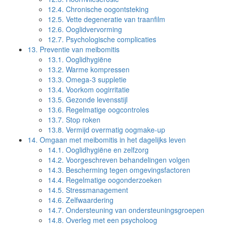
12.4.
Chronische oogontsteking
12.5.
Vette degeneratie van traanfilm
12.6.
Ooglidvervorming
12.7.
Psychologische complicaties
13.
Preventie van meibomitis
13.1.
Ooglidhygiëne
13.2.
Warme kompressen
13.3.
Omega-3 suppletie
13.4.
Voorkom oogirritatie
13.5.
Gezonde levensstijl
13.6.
Regelmatige oogcontroles
13.7.
Stop roken
13.8.
Vermijd overmatig oogmake-up
14.
Omgaan met meibomitis in het dagelijks leven
14.1.
Ooglidhygiëne en zelfzorg
14.2.
Voorgeschreven behandelingen volgen
14.3.
Bescherming tegen omgevingsfactoren
14.4.
Regelmatige oogonderzoeken
14.5.
Stressmanagement
14.6.
Zelfwaardering
14.7.
Ondersteuning van ondersteuningsgroepen
14.8.
Overleg met een psycholoog