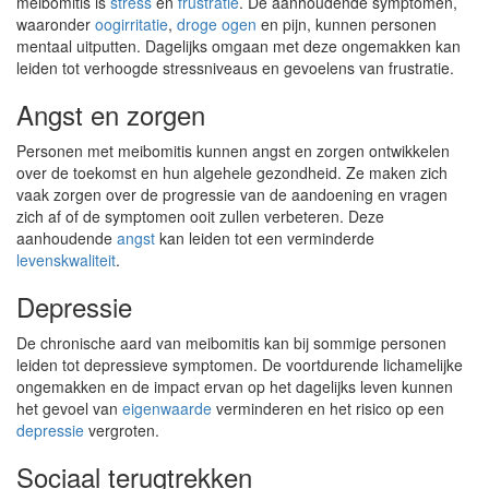
meibomitis is
stress
en
frustratie
. De aanhoudende symptomen,
waaronder
oogirritatie
,
droge ogen
en pijn, kunnen personen
mentaal uitputten. Dagelijks omgaan met deze ongemakken kan
leiden tot verhoogde stressniveaus en gevoelens van frustratie.
Angst en zorgen
Personen met meibomitis kunnen angst en zorgen ontwikkelen
over de toekomst en hun algehele gezondheid. Ze maken zich
vaak zorgen over de progressie van de aandoening en vragen
zich af of de symptomen ooit zullen verbeteren. Deze
aanhoudende
angst
kan leiden tot een verminderde
levenskwaliteit
.
Depressie
De chronische aard van meibomitis kan bij sommige personen
leiden tot depressieve symptomen. De voortdurende lichamelijke
ongemakken en de impact ervan op het dagelijks leven kunnen
het gevoel van
eigenwaarde
verminderen en het risico op een
depressie
vergroten.
Sociaal terugtrekken