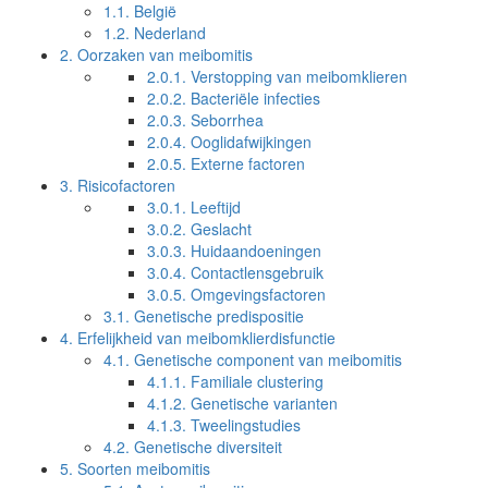
1.1.
België
1.2.
Nederland
2.
Oorzaken van meibomitis
2.0.1.
Verstopping van meibomklieren
2.0.2.
Bacteriële infecties
2.0.3.
Seborrhea
2.0.4.
Ooglidafwijkingen
2.0.5.
Externe factoren
3.
Risicofactoren
3.0.1.
Leeftijd
3.0.2.
Geslacht
3.0.3.
Huidaandoeningen
3.0.4.
Contactlensgebruik
3.0.5.
Omgevingsfactoren
3.1.
Genetische predispositie
4.
Erfelijkheid van meibomklierdisfunctie
4.1.
Genetische component van meibomitis
4.1.1.
Familiale clustering
4.1.2.
Genetische varianten
4.1.3.
Tweelingstudies
4.2.
Genetische diversiteit
5.
Soorten meibomitis