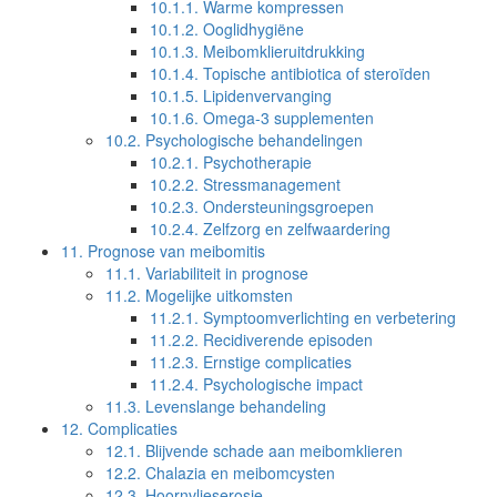
10.1.1.
Warme kompressen
10.1.2.
Ooglidhygiëne
10.1.3.
Meibomklieruitdrukking
10.1.4.
Topische antibiotica of steroïden
10.1.5.
Lipidenvervanging
10.1.6.
Omega-3 supplementen
10.2.
Psychologische behandelingen
10.2.1.
Psychotherapie
10.2.2.
Stressmanagement
10.2.3.
Ondersteuningsgroepen
10.2.4.
Zelfzorg en zelfwaardering
11.
Prognose van meibomitis
11.1.
Variabiliteit in prognose
11.2.
Mogelijke uitkomsten
11.2.1.
Symptoomverlichting en verbetering
11.2.2.
Recidiverende episoden
11.2.3.
Ernstige complicaties
11.2.4.
Psychologische impact
11.3.
Levenslange behandeling
12.
Complicaties
12.1.
Blijvende schade aan meibomklieren
12.2.
Chalazia en meibomcysten
12.3.
Hoornvlieserosie