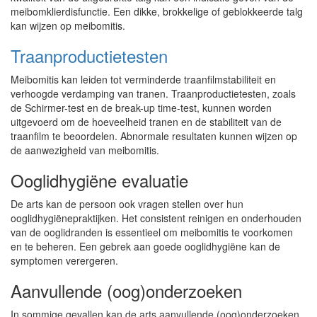
meibomklierdisfunctie. Een dikke, brokkelige of geblokkeerde talg
kan wijzen op meibomitis.
Traanproductietesten
Meibomitis kan leiden tot verminderde traanfilmstabiliteit en
verhoogde verdamping van tranen. Traanproductietesten, zoals
de Schirmer-test en de break-up time-test, kunnen worden
uitgevoerd om de hoeveelheid tranen en de stabiliteit van de
traanfilm te beoordelen. Abnormale resultaten kunnen wijzen op
de aanwezigheid van meibomitis.
Ooglidhygiëne evaluatie
De arts kan de persoon ook vragen stellen over hun
ooglidhygiënepraktijken. Het consistent reinigen en onderhouden
van de ooglidranden is essentieel om meibomitis te voorkomen
en te beheren. Een gebrek aan goede ooglidhygiëne kan de
symptomen verergeren.
Aanvullende (oog)onderzoeken
In sommige gevallen kan de arts aanvullende (oog)onderzoeken