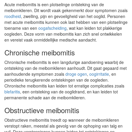
Acute meibomitis is een plotselinge ontsteking van de
meibomklieren. Dit wordt vaak gekenmerkt door symptomen zoals
roodheid
, zwelling, pijn en gevoeligheid van het ooglid. Personen
met acute meibomitis kunnen ook last hebben van een plotselinge
toename van een
oogafscheiding
, wat kan leiden tot plakkerige
oogleden. Deze vorm van meibomitis kan zich snel ontwikkelen
en vereist vaak onmiddellijke medische aandacht.
Chronische meibomitis
Chronische meibomitis is een langdurige aandoening waarbij de
ontsteking van de meibomklieren aanhoudt. Dit gaat gepaard met
aanhoudende symptomen zoals
droge ogen
,
oogirritatie
, en
periodieke terugkerende ontstekingen van de oogleden.
Chronische meibomitis kan leiden tot ernstige complicaties zoals
blefaritis
, een ontsteking van de ooglidrand, en kan leiden tot
permanente schade aan de meibomklieren.
Obstructieve meibomitis
Obstructieve meibomitis treedt op wanneer de meibomklieren
verstopt raken, meestal als gevolg van de ophoping van talg en
vuil. Deze verstoppingen kunnen leiden tot ontstekingen en