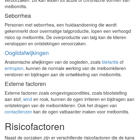
veroorzaken. Dit kan leiden tot acute of chronische vormen van
meibomitis.
Seborrhea
Personen met seborrhea, een huidaandoening die wordt
gekenmerkt door overmatige talgproductie, lopen een verhoogd
risico op meibomitis. De overproductie van talg kan de klieren
verstoppen en ontstekingen veroorzaken.
Ooglidafwijkingen
Anatomische afwijkingen van de oogleden, zoals
blefaritis
of
entropion
, kunnen de normale werking van de meibomklieren
verstoren en bijdragen aan de ontwikkeling van meibomitis.
Externe factoren
Externe factoren zoals omgevingscondities, zoals blootstelling
aan stof,
wind
en rook, kunnen de ogen irriteren en bijdragen aan
ontstekingen van de meibomklieren. Ook het dragen van
contactlenzen
kan de ogen vatbaarder maken voor meibomitis.
Risicofactoren
Naast de oorzaken zijn er verschillende risicofactoren die de kans