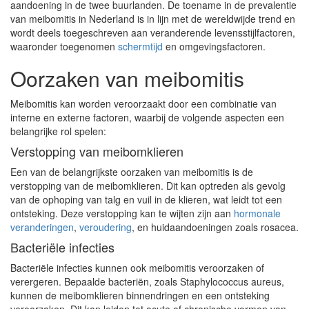
aandoening in de twee buurlanden. De toename in de prevalentie
van meibomitis in Nederland is in lijn met de wereldwijde trend en
wordt deels toegeschreven aan veranderende levensstijlfactoren,
waaronder toegenomen
schermtijd
en omgevingsfactoren.
Oorzaken van meibomitis
Meibomitis kan worden veroorzaakt door een combinatie van
interne en externe factoren, waarbij de volgende aspecten een
belangrijke rol spelen:
Verstopping van meibomklieren
Een van de belangrijkste oorzaken van meibomitis is de
verstopping van de meibomklieren. Dit kan optreden als gevolg
van de ophoping van talg en vuil in de klieren, wat leidt tot een
ontsteking. Deze verstopping kan te wijten zijn aan
hormonale
veranderingen
,
veroudering
, en huidaandoeningen zoals rosacea.
Bacteriële infecties
Bacteriële infecties kunnen ook meibomitis veroorzaken of
verergeren. Bepaalde bacteriën, zoals Staphylococcus aureus,
kunnen de meibomklieren binnendringen en een ontsteking