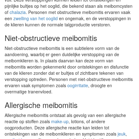
pijnlijke bultjes op het ooglid, die bekend staan als meibomcysten
of
chalazia
. Personen met obstructieve meibomitis ervaren vaak
een
zwelling van het ooglid
en ongemak, en de verstoppingen in
de klieren kunnen de normale talgproductie verstoren.
Niet-obstructieve meibomitis
Niet-obstructieve meibomitis is een subtielere vorm van de
aandoening, waarbij er geen duidelijke verstopping van de
meibomklieren is. In plaats daarvan kan deze vorm van
meibomitis worden gekenmerkt door ontstekingen en disfunctie
van de klieren zonder dat er bultjes of zichtbare tekenen van
verstopping optreden. Personen met niet-obstructieve meibomitis
ervaren vaak symptomen zoals
oogirritatie
, droogte en
overmatige tranenvloed.
Allergische meibomitis
Allergische meibomitis ontstaat als gevolg van een allergische
reactie op stoffen zoals
make-up
, lotions, of andere
oogproducten. Deze allergische reactie kan leiden tot
ontstekingen van de meibomklieren en symptomen zoals
jeuk
,