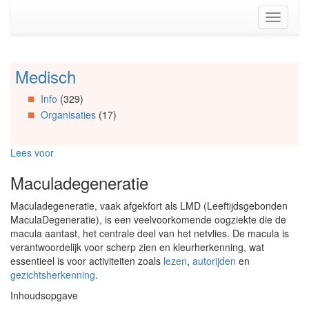
Spring
Toggle
naar
navigati
de
inhoud
(Accesskey
Medisch
Spring
1)
naar
Spring
Info
(329)
Artikels
naar
Organisaties
(17)
Spring
de
naar
primaire
Info
zijbalk
Lees voor
Spring
(Accesskey
naar
2)
Maculadegeneratie
Organisaties
Spring
Maculadegeneratie, vaak afgekfort als LMD (Leeftijdsgebonden
naar
MaculaDegeneratie), is een veelvoorkomende oogziekte die de
Social
macula aantast, het centrale deel van het netvlies. De macula is
media
verantwoordelijk voor scherp zien en kleurherkenning, wat
essentieel is voor activiteiten zoals
lezen
,
autorijden
en
gezichtsherkenning
.
Inhoudsopgave