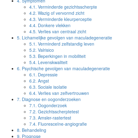
4.
Symptomen
4.1.
Verminderde gezichtsscherpte
4.2.
Wazig of vervormd zicht
4.3.
Verminderde kleurperceptie
4.4.
Donkere vlekken
4.5.
Verlies van centraal zicht
5.
Lichamelijke gevolgen van maculadegeneratie
5.1.
Verminderd zelfstandig leven
5.2.
Valrisico
5.3.
Beperkingen in mobiliteit
5.4.
Levenskwaliteit
6.
Psychische gevolgen van maculadegeneratie
6.1.
Depressie
6.2.
Angst
6.3.
Sociale isolatie
6.4.
Verlies van zelfvertrouwen
7.
Diagnose en oogonderzoeken
7.1.
Oogonderzoek
7.2.
Gezichtsscherptetest
7.3.
Amsler-rastertest
7.4.
Fluoresceïne-angiografie
8.
Behandeling
9.
Prognose