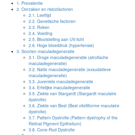
1.
Prevalentie
2.
Oorzaken en risicofactoren
2.1.
Leeftijd
2.2.
Genetische factoren
2.3.
Roken
2.4.
Voeding
2.5.
Blootstelling aan UV-licht
2.6.
Hoge bloeddruk (hypertensie)
3.
Soorten maculadegeneratie
3.1.
Droge maculadegeneratie (atrofische
maculadegeneratie)
3.2.
Natte maculadegeneratie (exsudatieve
maculadegeneratie)
3.3.
Juveniele maculadegeneratie
3.4.
Erfelijke maculadegeneratie
3.5.
Ziekte van Stargardt (Stargardt maculaire
dystrofie)
3.6.
Ziekte van Best (Best vitelliforme maculaire
dystrofie)
3.7.
Pattern Dystrofie (Pattern dystrophy of the
Retinal Pigment Epithelium)
3.8.
Cone-Rod Dystrofie