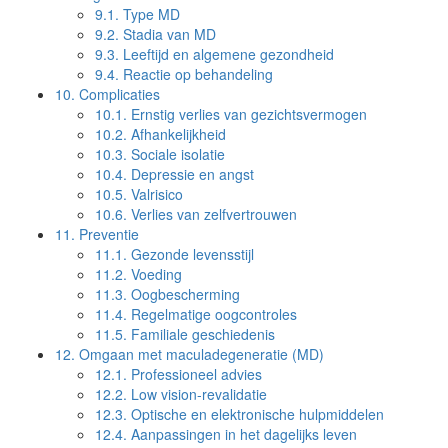
9.1.
Type MD
9.2.
Stadia van MD
9.3.
Leeftijd en algemene gezondheid
9.4.
Reactie op behandeling
10.
Complicaties
10.1.
Ernstig verlies van gezichtsvermogen
10.2.
Afhankelijkheid
10.3.
Sociale isolatie
10.4.
Depressie en angst
10.5.
Valrisico
10.6.
Verlies van zelfvertrouwen
11.
Preventie
11.1.
Gezonde levensstijl
11.2.
Voeding
11.3.
Oogbescherming
11.4.
Regelmatige oogcontroles
11.5.
Familiale geschiedenis
12.
Omgaan met maculadegeneratie (MD)
12.1.
Professioneel advies
12.2.
Low vision-revalidatie
12.3.
Optische en elektronische hulpmiddelen
12.4.
Aanpassingen in het dagelijks leven