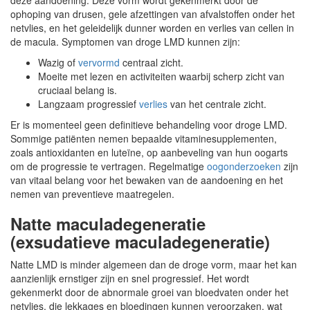
deze aandoening. Deze vorm wordt gekenmerkt door de
ophoping van drusen, gele afzettingen van afvalstoffen onder het
netvlies, en het geleidelijk dunner worden en verlies van cellen in
de macula. Symptomen van droge LMD kunnen zijn:
Wazig of
vervormd
centraal zicht.
Moeite met lezen en activiteiten waarbij scherp zicht van
cruciaal belang is.
Langzaam progressief
verlies
van het centrale zicht.
Er is momenteel geen definitieve behandeling voor droge LMD.
Sommige patiënten nemen bepaalde vitaminesupplementen,
zoals antioxidanten en luteïne, op aanbeveling van hun oogarts
om de progressie te vertragen. Regelmatige
oogonderzoeken
zijn
van vitaal belang voor het bewaken van de aandoening en het
nemen van preventieve maatregelen.
Natte maculadegeneratie
(exsudatieve maculadegeneratie)
Natte LMD is minder algemeen dan de droge vorm, maar het kan
aanzienlijk ernstiger zijn en snel progressief. Het wordt
gekenmerkt door de abnormale groei van bloedvaten onder het
netvlies, die lekkages en bloedingen kunnen veroorzaken, wat