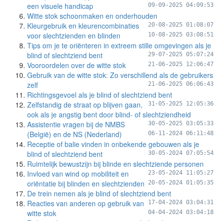
een visuele handicap
09-09-2025 04:09:53
Witte stok schoonmaken en onderhouden
Kleurgebruik en kleurencombinaties
20-08-2025 01:08:07
voor slechtzienden en blinden
10-08-2025 03:08:51
Tips om je te oriënteren in extreem stille omgevingen als je
blind of slechtziend bent
29-07-2025 05:07:24
Vooroordelen over de witte stok
21-06-2025 12:06:47
Gebruik van de witte stok: Zo verschillend als de gebruikers
zelf
21-06-2025 06:06:43
Richtingsgevoel als je blind of slechtziend bent
Zelfstandig de straat op blijven gaan,
31-05-2025 12:05:36
ook als je angstig bent door blind- of slechtziendheid
Assistentie vragen bij de NMBS
30-05-2025 03:05:33
(België) en de NS (Nederland)
06-11-2024 06:11:48
Receptie of balie vinden in onbekende gebouwen als je
blind of slechtziend bent
30-05-2024 07:05:54
Ruimtelijk bewustzijn bij blinde en slechtziende personen
Invloed van wind op mobiliteit en
23-05-2024 11:05:27
oriëntatie bij blinden en slechtzienden
20-05-2024 01:05:35
De trein nemen als je blind of slechtziend bent
Reacties van anderen op gebruik van
17-04-2024 03:04:31
witte stok
04-04-2024 03:04:18