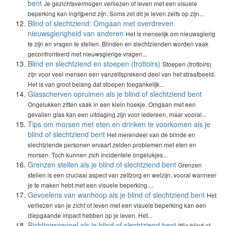
bent
Je gezichtsvermogen verliezen of leven met een visuele
beperking kan ingrijpend zijn. Soms zet dit je leven zelfs op zijn...
Blind of slechtziend: Omgaan met overdreven
nieuwsgierigheid van anderen
Het is menselijk om nieuwsgierig
te zijn en vragen te stellen. Blinden en slechtzienden worden vaak
geconfronteerd met nieuwsgierige vragen...
Blind en slechtziend en stoepen (trottoirs)
Stoepen (trottoirs)
zijn voor veel mensen een vanzelfsprekend deel van het straatbeeld.
Het is van groot belang dat stoepen toegankelijk...
Glasscherven opruimen als je blind of slechtziend bent
Ongelukken zitten vaak in een klein hoekje. Omgaan met een
gevallen glas kan een uitdaging zijn voor iedereen, maar vooral...
Tips om morsen met eten en drinken te voorkomen als je
blind of slechtziend bent
Het merendeel van de blinde en
slechtziende personen ervaart zelden problemen met eten en
morsen. Toch kunnen zich incidentele ongelukjes...
Grenzen stellen als je blind of slechtziend bent
Grenzen
stellen is een cruciaal aspect van zelfzorg en welzijn, vooral wanneer
je te maken hebt met een visuele beperking....
Gevoelens van wanhoop als je blind of slechtziend bent
Het
verliezen van je zicht of leven met een visuele beperking kan een
diepgaande impact hebben op je leven. Het...
Richtingsgevoel als je blind of slechtziend bent
Wie blind of