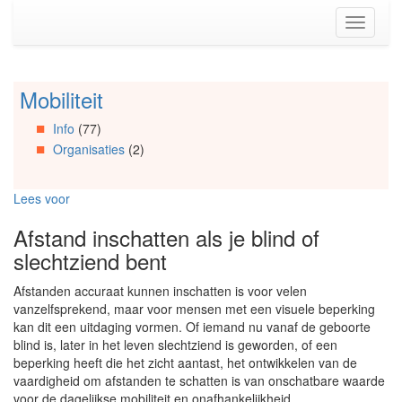
Spring
Toggle
naar
navigati
de
inhoud
(Accesskey
Mobiliteit
Spring
1)
naar
Spring
Info
(77)
Artikels
naar
Organisaties
(2)
Spring
de
naar
primaire
Info
zijbalk
Lees voor
Spring
(Accesskey
naar
2)
Afstand inschatten als je blind of
Organisaties
slechtziend bent
Spring
naar
Afstanden accuraat kunnen inschatten is voor velen
Social
vanzelfsprekend, maar voor mensen met een visuele beperking
media
kan dit een uitdaging vormen. Of iemand nu vanaf de geboorte
blind is, later in het leven slechtziend is geworden, of een
beperking heeft die het zicht aantast, het ontwikkelen van de
vaardigheid om afstanden te schatten is van onschatbare waarde
voor de dagelijkse mobiliteit en onafhankelijkheid.