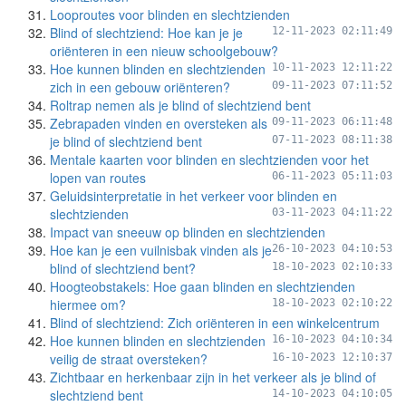
Looproutes voor blinden en slechtzienden
Blind of slechtziend: Hoe kan je je
12-11-2023 02:11:49
oriënteren in een nieuw schoolgebouw?
Hoe kunnen blinden en slechtzienden
10-11-2023 12:11:22
zich in een gebouw oriënteren?
09-11-2023 07:11:52
Roltrap nemen als je blind of slechtziend bent
Zebrapaden vinden en oversteken als
09-11-2023 06:11:48
je blind of slechtziend bent
07-11-2023 08:11:38
Mentale kaarten voor blinden en slechtzienden voor het
lopen van routes
06-11-2023 05:11:03
Geluidsinterpretatie in het verkeer voor blinden en
slechtzienden
03-11-2023 04:11:22
Impact van sneeuw op blinden en slechtzienden
Hoe kan je een vuilnisbak vinden als je
26-10-2023 04:10:53
blind of slechtziend bent?
18-10-2023 02:10:33
Hoogteobstakels: Hoe gaan blinden en slechtzienden
hiermee om?
18-10-2023 02:10:22
Blind of slechtziend: Zich oriënteren in een winkelcentrum
Hoe kunnen blinden en slechtzienden
16-10-2023 04:10:34
veilig de straat oversteken?
16-10-2023 12:10:37
Zichtbaar en herkenbaar zijn in het verkeer als je blind of
slechtziend bent
14-10-2023 04:10:05