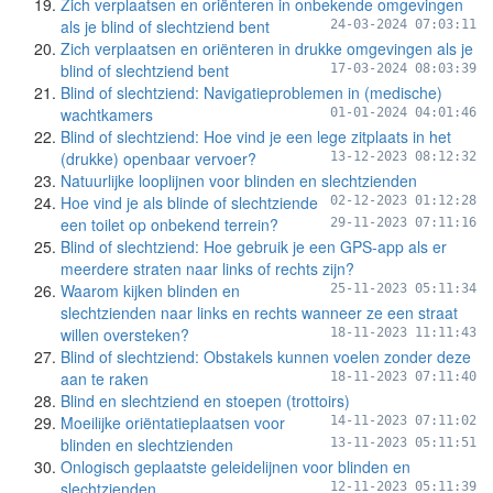
Zich verplaatsen en oriënteren in onbekende omgevingen
als je blind of slechtziend bent
24-03-2024 07:03:11
Zich verplaatsen en oriënteren in drukke omgevingen als je
blind of slechtziend bent
17-03-2024 08:03:39
Blind of slechtziend: Navigatieproblemen in (medische)
wachtkamers
01-01-2024 04:01:46
Blind of slechtziend: Hoe vind je een lege zitplaats in het
(drukke) openbaar vervoer?
13-12-2023 08:12:32
Natuurlijke looplijnen voor blinden en slechtzienden
Hoe vind je als blinde of slechtziende
02-12-2023 01:12:28
een toilet op onbekend terrein?
29-11-2023 07:11:16
Blind of slechtziend: Hoe gebruik je een GPS-app als er
meerdere straten naar links of rechts zijn?
Waarom kijken blinden en
25-11-2023 05:11:34
slechtzienden naar links en rechts wanneer ze een straat
willen oversteken?
18-11-2023 11:11:43
Blind of slechtziend: Obstakels kunnen voelen zonder deze
aan te raken
18-11-2023 07:11:40
Blind en slechtziend en stoepen (trottoirs)
Moeilijke oriëntatieplaatsen voor
14-11-2023 07:11:02
blinden en slechtzienden
13-11-2023 05:11:51
Onlogisch geplaatste geleidelijnen voor blinden en
slechtzienden
12-11-2023 05:11:39