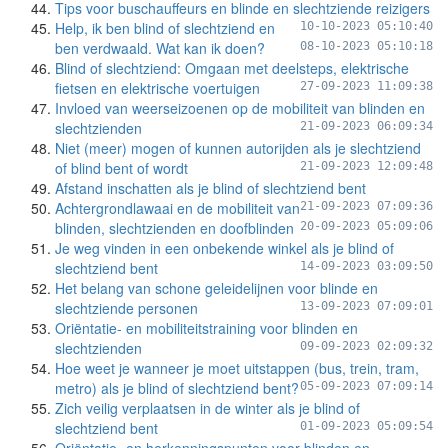
Tips voor buschauffeurs en blinde en slechtziende reizigers
Help, ik ben blind of slechtziend en
10-10-2023 05:10:40
ben verdwaald. Wat kan ik doen?
08-10-2023 05:10:18
Blind of slechtziend: Omgaan met deelsteps, elektrische
fietsen en elektrische voertuigen
27-09-2023 11:09:38
Invloed van weerseizoenen op de mobiliteit van blinden en
slechtzienden
21-09-2023 06:09:34
Niet (meer) mogen of kunnen autorijden als je slechtziend
of blind bent of wordt
21-09-2023 12:09:48
Afstand inschatten als je blind of slechtziend bent
Achtergrondlawaai en de mobiliteit van
21-09-2023 07:09:36
blinden, slechtzienden en doofblinden
20-09-2023 05:09:06
Je weg vinden in een onbekende winkel als je blind of
slechtziend bent
14-09-2023 03:09:50
Het belang van schone geleidelijnen voor blinde en
slechtziende personen
13-09-2023 07:09:01
Oriëntatie- en mobiliteitstraining voor blinden en
slechtzienden
09-09-2023 02:09:32
Hoe weet je wanneer je moet uitstappen (bus, trein, tram,
metro) als je blind of slechtziend bent?
05-09-2023 07:09:14
Zich veilig verplaatsen in de winter als je blind of
slechtziend bent
01-09-2023 05:09:54