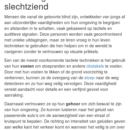
slechtziend
Mensen die vanaf de geboorte blind zijn, ontwikkelen van jongs af
aan uitzonderlijke vaardigheden om hun omgeving te begrijpen
en afstanden in te schatten, vaak gebaseerd op tactiele en
auditieve signalen. Deze personen worden vaak geconfronteerd
met unieke uitdagingen, maar ze leren vroeg in hun leven
technieken te gebruiken die hen helpen om in de wereld te
navigeren zonder te vertrouwen op visuele prikkels.
Een van de meest voorkomende tactiele technieken is het gebruik
van hun
voeten
om stoepranden en andere
obstakels
te voelen.
Door met hun voeten te tikken of de grond voorzichtig te
verkennen, kunnen ze de overgang van de
stoep
naar de weg
detecteren en zo hun weg veilig vervolgen. Deze vaardigheid
vereist aandacht voor details en een verfijnd gevoel voor
aanraking.
Daarnaast vertrouwen ze op hun
gehoor
om zich bewust te zijn
van hun omgeving. Ze kunnen luisteren naar het geluid van
passerende auto’s om de aanwezigheid van een straat of
kruispunt te bepalen. De richting en intensiteit van geluiden geven
aan welke kant het verkeer komt en wanneer het veilig is om over