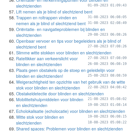
Oriëntatie- en herkenningspunten voor blinden en
slechtzienden
01-09-2023 01:09:43
Lift nemen als je blind of slechtziend bent
Trappen en roltrappen vinden en
31-08-2023 06:08:05
nemen als je blind of slechtziend bent
31-08-2023 02:08:49
Oriëntatie- en navigatieproblemen bij blinden en
slechtzienden
29-08-2023 06:08:26
Openbaar vervoer en tips voor begeleiders als je blind of
slechtziend bent
27-08-2023 07:08:26
Slimme witte stokken voor blinden en slechtzienden
Rateltikker aan verkeerslicht voor
27-08-2023 07:08:09
blinden en slechtzienden
26-08-2023 06:08:19
Plaats geen obstakels op de stoep en geleidelijn voor
blinden en slechtzienden!
25-08-2023 08:08:59
Weigerachtigheid ten opzichte van het gebruik van de witte
stok voor blinden en slechtzienden
22-08-2023 04:08:42
Obstakeldetectie door blinden en slechtzienden
Mobiliteitshulpmiddelen voor blinden
21-08-2023 05:08:02
en slechtzienden
19-08-2023 01:08:14
Echolokalisatie (echolocatie) voor blinden en slechtzienden
Witte stok voor blinden en
19-08-2023 06:08:15
slechtzienden
18-08-2023 05:08:22
Shared spaces: Problemen voor blinden en slechtzienden