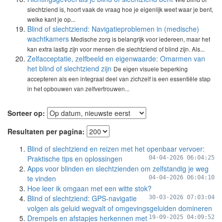
slechtziend is, hoort vaak de vraag hoe je eigenlijk weet waar je bent,
welke kant je op...
Blind of slechtziend: Navigatieproblemen in (medische)
wachtkamers
Medische zorg is belangrijk voor iedereen, maar het
kan extra lastig zijn voor mensen die slechtziend of blind zijn. Als...
Zelfacceptatie, zelfbeeld en eigenwaarde: Omarmen van
het blind of slechtziend zijn
De eigen visuele beperking
accepteren als een integraal deel van zichzelf is een essentiële stap
in het opbouwen van zelfvertrouwen...
Sorteer op:
Resultaten per pagina:
Blind of slechtziend en reizen met het openbaar vervoer:
Praktische tips en oplossingen
04-04-2026 06:04:25
Apps voor blinden en slechtzienden om zelfstandig je weg
te vinden
04-04-2026 06:04:10
Hoe leer ik omgaan met een witte stok?
Blind of slechtziend: GPS-navigatie
30-03-2026 07:03:04
volgen als geluid wegvalt of omgevingsgeluiden domineren
Drempels en afstapjes herkennen met
19-09-2025 04:09:52