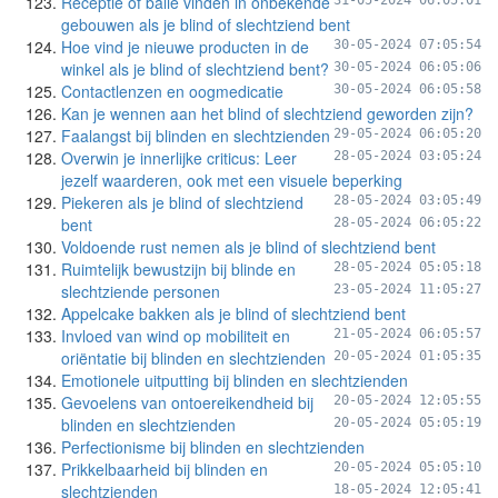
Receptie of balie vinden in onbekende
31-05-2024 06:05:01
gebouwen als je blind of slechtziend bent
Hoe vind je nieuwe producten in de
30-05-2024 07:05:54
winkel als je blind of slechtziend bent?
30-05-2024 06:05:06
Contactlenzen en oogmedicatie
30-05-2024 06:05:58
Kan je wennen aan het blind of slechtziend geworden zijn?
Faalangst bij blinden en slechtzienden
29-05-2024 06:05:20
Overwin je innerlijke criticus: Leer
28-05-2024 03:05:24
jezelf waarderen, ook met een visuele beperking
Piekeren als je blind of slechtziend
28-05-2024 03:05:49
bent
28-05-2024 06:05:22
Voldoende rust nemen als je blind of slechtziend bent
Ruimtelijk bewustzijn bij blinde en
28-05-2024 05:05:18
slechtziende personen
23-05-2024 11:05:27
Appelcake bakken als je blind of slechtziend bent
Invloed van wind op mobiliteit en
21-05-2024 06:05:57
oriëntatie bij blinden en slechtzienden
20-05-2024 01:05:35
Emotionele uitputting bij blinden en slechtzienden
Gevoelens van ontoereikendheid bij
20-05-2024 12:05:55
blinden en slechtzienden
20-05-2024 05:05:19
Perfectionisme bij blinden en slechtzienden
Prikkelbaarheid bij blinden en
20-05-2024 05:05:10
slechtzienden
18-05-2024 12:05:41