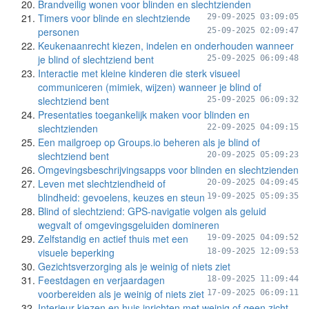
Brandveilig wonen voor blinden en slechtzienden
Timers voor blinde en slechtziende
29-09-2025 03:09:05
personen
25-09-2025 02:09:47
Keukenaanrecht kiezen, indelen en onderhouden wanneer
je blind of slechtziend bent
25-09-2025 06:09:48
Interactie met kleine kinderen die sterk visueel
communiceren (mimiek, wijzen) wanneer je blind of
slechtziend bent
25-09-2025 06:09:32
Presentaties toegankelijk maken voor blinden en
slechtzienden
22-09-2025 04:09:15
Een mailgroep op Groups.io beheren als je blind of
slechtziend bent
20-09-2025 05:09:23
Omgevingsbeschrijvingsapps voor blinden en slechtzienden
Leven met slechtziendheid of
20-09-2025 04:09:45
blindheid: gevoelens, keuzes en steun
19-09-2025 05:09:35
Blind of slechtziend: GPS-navigatie volgen als geluid
wegvalt of omgevingsgeluiden domineren
Zelfstandig en actief thuis met een
19-09-2025 04:09:52
visuele beperking
18-09-2025 12:09:53
Gezichtsverzorging als je weinig of niets ziet
Feestdagen en verjaardagen
18-09-2025 11:09:44
voorbereiden als je weinig of niets ziet
17-09-2025 06:09:11
Interieur kiezen en huis inrichten met weinig of geen zicht