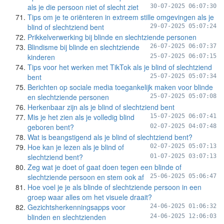
als je die persoon niet of slecht ziet
30-07-2025 06:07:30
Tips om je te oriënteren in extreem stille omgevingen als je
blind of slechtziend bent
29-07-2025 05:07:24
Prikkelverwerking bij blinde en slechtziende personen
Blindisme bij blinde en slechtziende
26-07-2025 06:07:37
kinderen
25-07-2025 06:07:15
Tips voor het werken met TikTok als je blind of slechtziend
bent
25-07-2025 05:07:34
Berichten op sociale media toegankelijk maken voor blinde
en slechtziende personen
25-07-2025 05:07:08
Herkenbaar zijn als je blind of slechtziend bent
Mis je het zien als je volledig blind
15-07-2025 06:07:41
geboren bent?
02-07-2025 04:07:48
Wat is beangstigend als je blind of slechtziend bent?
Hoe kan je lezen als je blind of
02-07-2025 05:07:13
slechtziend bent?
01-07-2025 03:07:13
Zeg wat je doet of gaat doen tegen een blinde of
slechtziende persoon en stem ook af
25-06-2025 05:06:47
Hoe voel je je als blinde of slechtziende persoon in een
groep waar alles om het visuele draait?
Gezichtsherkenningsapps voor
24-06-2025 01:06:32
blinden en slechtzienden
24-06-2025 12:06:03