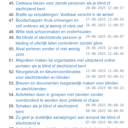
Cadeaus kiezen voor ziende personen als je blind of
slechtziend bent
28-08-2025 12:08:57
Braille op verpakkingen: Voelbaar verschil in de winkel
Boodschappen thuis ontvangen en
27-08-2025 12:08:59
zelf ordenen als je weinig of niets ziet
26-08-2025 11:08:55
Witte stok schoonmaken en onderhouden
Als blinde of slechtziende persoon je
20-08-2025 01:08:07
kleding of uiterlijk laten controleren zonder gêne
Afval sorteren zonder of met weinig
20-08-2025 12:08:07
zicht
12-08-2025 12:08:36
Afspraken maken bij organisaties met uitsluitend online
portalen als je blind of slechtziend bent
Kleurgebruik en kleurencombinaties
12-08-2025 11:08:40
voor slechtzienden en blinden
10-08-2025 03:08:51
Brieven en documenten toegankelijk maken voor blinden
en slechtzienden
10-08-2025 06:08:23
Activiteiten doen in groepen met zienden zonder
overdonderd te worden door prikkels of chaos
Schaken als je blind of slechtziend
08-08-2025 06:08:16
bent
08-08-2025 06:08:05
Zo geef je duidelijke aanwijzingen aan iemand die blind of
slechtziend is
07-08-2025 06:08:08