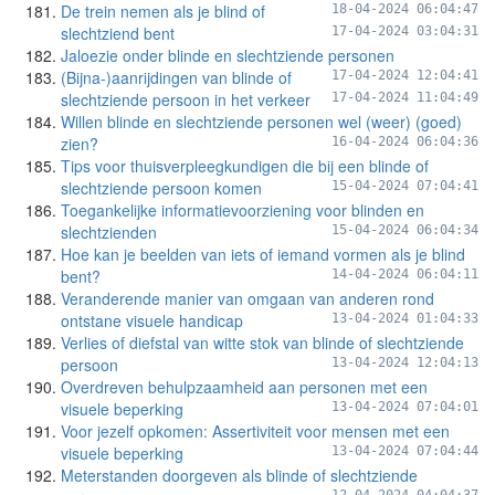
De trein nemen als je blind of
18-04-2024 06:04:47
slechtziend bent
17-04-2024 03:04:31
Jaloezie onder blinde en slechtziende personen
(Bijna-)aanrijdingen van blinde of
17-04-2024 12:04:41
slechtziende persoon in het verkeer
17-04-2024 11:04:49
Willen blinde en slechtziende personen wel (weer) (goed)
zien?
16-04-2024 06:04:36
Tips voor thuisverpleegkundigen die bij een blinde of
slechtziende persoon komen
15-04-2024 07:04:41
Toegankelijke informatievoorziening voor blinden en
slechtzienden
15-04-2024 06:04:34
Hoe kan je beelden van iets of iemand vormen als je blind
bent?
14-04-2024 06:04:11
Veranderende manier van omgaan van anderen rond
ontstane visuele handicap
13-04-2024 01:04:33
Verlies of diefstal van witte stok van blinde of slechtziende
persoon
13-04-2024 12:04:13
Overdreven behulpzaamheid aan personen met een
visuele beperking
13-04-2024 07:04:01
Voor jezelf opkomen: Assertiviteit voor mensen met een
visuele beperking
13-04-2024 07:04:44
Meterstanden doorgeven als blinde of slechtziende