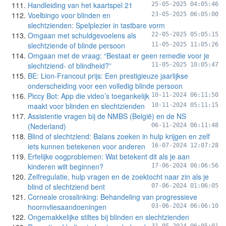
Handleiding van het kaartspel 21
25-05-2025 04:05:46
Voelbingo voor blinden en
23-05-2025 06:05:00
slechtzienden: Spelplezier in tastbare vorm
Omgaan met schuldgevoelens als
22-05-2025 05:05:15
slechtziende of blinde persoon
11-05-2025 11:05:26
Omgaan met de vraag: “Bestaat er geen remedie voor je
slechtziend- of blindheid?”
11-05-2025 10:05:47
BE: Lion-Francout prijs: Een prestigieuze jaarlijkse
onderscheiding voor een volledig blinde persoon
Piccy Bot: App die video’s toegankelijk
10-11-2024 06:11:50
maakt voor blinden en slechtzienden
10-11-2024 05:11:15
Assistentie vragen bij de NMBS (België) en de NS
(Nederland)
06-11-2024 06:11:48
Blind of slechtziend: Balans zoeken in hulp krijgen en zelf
iets kunnen betekenen voor anderen
16-07-2024 12:07:28
Erfelijke oogproblemen: Wat betekent dit als je aan
kinderen wilt beginnen?
17-06-2024 06:06:56
Zelfregulatie, hulp vragen en de zoektocht naar zin als je
blind of slechtziend bent
07-06-2024 01:06:05
Corneale crosslinking: Behandeling van progressieve
hoornvliesaandoeningen
03-06-2024 06:06:10
Ongemakkelijke stiltes bij blinden en slechtzienden