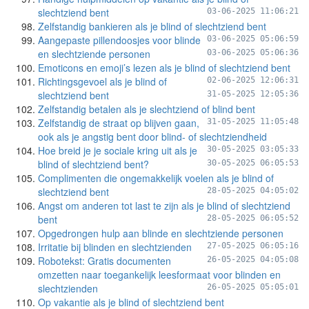
slechtziend bent
03-06-2025 11:06:21
Zelfstandig bankieren als je blind of slechtziend bent
Aangepaste pillendoosjes voor blinde
03-06-2025 05:06:59
en slechtziende personen
03-06-2025 05:06:36
Emoticons en emoji’s lezen als je blind of slechtziend bent
Richtingsgevoel als je blind of
02-06-2025 12:06:31
slechtziend bent
31-05-2025 12:05:36
Zelfstandig betalen als je slechtziend of blind bent
Zelfstandig de straat op blijven gaan,
31-05-2025 11:05:48
ook als je angstig bent door blind- of slechtziendheid
Hoe breid je je sociale kring uit als je
30-05-2025 03:05:33
blind of slechtziend bent?
30-05-2025 06:05:53
Complimenten die ongemakkelijk voelen als je blind of
slechtziend bent
28-05-2025 04:05:02
Angst om anderen tot last te zijn als je blind of slechtziend
bent
28-05-2025 06:05:52
Opgedrongen hulp aan blinde en slechtziende personen
Irritatie bij blinden en slechtzienden
27-05-2025 06:05:16
Robotekst: Gratis documenten
26-05-2025 04:05:08
omzetten naar toegankelijk leesformaat voor blinden en
slechtzienden
26-05-2025 05:05:01
Op vakantie als je blind of slechtziend bent