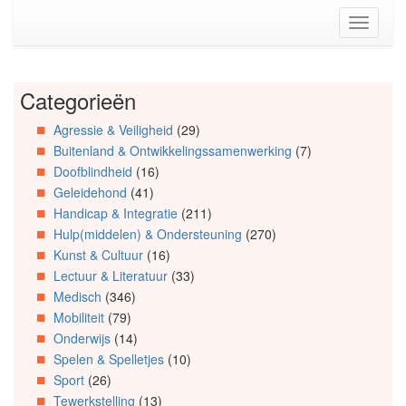
Spring
Toggle
naar
navigati
de
inhoud
(Accesskey
Categorieën
Spring
1)
naar
Spring
Agressie & Veiligheid
(29)
Artikels
naar
Buitenland & Ontwikkelingssamenwerking
(7)
Spring
de
naar
primaire
Doofblindheid
(16)
Info
zijbalk
Geleidehond
(41)
Spring
(Accesskey
Handicap & Integratie
(211)
naar
2)
Hulp(middelen) & Ondersteuning
(270)
Organisaties
Kunst & Cultuur
(16)
Spring
Lectuur & Literatuur
(33)
naar
Medisch
(346)
Social
media
Mobiliteit
(79)
Onderwijs
(14)
Spelen & Spelletjes
(10)
Sport
(26)
Tewerkstelling
(13)