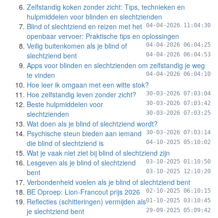
Zelfstandig koken zonder zicht: Tips, technieken en
hulpmiddelen voor blinden en slechtzienden
Blind of slechtziend en reizen met het
04-04-2026 11:04:30
openbaar vervoer: Praktische tips en oplossingen
Veilig buitenkomen als je blind of
04-04-2026 06:04:25
slechtziend bent
04-04-2026 06:04:53
Apps voor blinden en slechtzienden om zelfstandig je weg
te vinden
04-04-2026 06:04:10
Hoe leer ik omgaan met een witte stok?
Hoe zelfstandig leven zonder zicht?
30-03-2026 07:03:04
Beste hulpmiddelen voor
30-03-2026 07:03:42
slechtzienden
30-03-2026 07:03:25
Wat doen als je blind of slechtziend wordt?
Psychische steun bieden aan iemand
30-03-2026 07:03:14
die blind of slechtziend is
04-10-2025 05:10:02
Wat je vaak niet ziet bij blind of slechtziend zijn
Lesgeven als je blind of slechtziend
03-10-2025 01:10:50
bent
03-10-2025 12:10:20
Verbondenheid voelen als je blind of slechtziend bent
BE Oproep: Lion-Francout prijs 2026
02-10-2025 06:10:15
Reflecties (schitteringen) vermijden als
01-10-2025 03:10:45
je slechtziend bent
29-09-2025 05:09:42