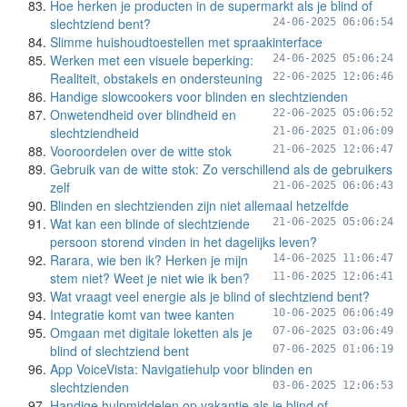
Hoe herken je producten in de supermarkt als je blind of
slechtziend bent?
24-06-2025 06:06:54
Slimme huishoudtoestellen met spraakinterface
Werken met een visuele beperking:
24-06-2025 05:06:24
Realiteit, obstakels en ondersteuning
22-06-2025 12:06:46
Handige slowcookers voor blinden en slechtzienden
Onwetendheid over blindheid en
22-06-2025 05:06:52
slechtziendheid
21-06-2025 01:06:09
Vooroordelen over de witte stok
21-06-2025 12:06:47
Gebruik van de witte stok: Zo verschillend als de gebruikers
zelf
21-06-2025 06:06:43
Blinden en slechtzienden zijn niet allemaal hetzelfde
Wat kan een blinde of slechtziende
21-06-2025 05:06:24
persoon storend vinden in het dagelijks leven?
Rarara, wie ben ik? Herken je mijn
14-06-2025 11:06:47
stem niet? Weet je niet wie ik ben?
11-06-2025 12:06:41
Wat vraagt veel energie als je blind of slechtziend bent?
Integratie komt van twee kanten
10-06-2025 06:06:49
Omgaan met digitale loketten als je
07-06-2025 03:06:49
blind of slechtziend bent
07-06-2025 01:06:19
App VoiceVista: Navigatiehulp voor blinden en
slechtzienden
03-06-2025 12:06:53
Handige hulpmiddelen op vakantie als je blind of