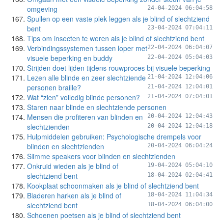
omgeving
24-04-2024 06:04:58
Spullen op een vaste plek leggen als je blind of slechtziend
bent
23-04-2024 07:04:11
Tips om insecten te weren als je blind of slechtziend bent
Verbindingssystemen tussen loper met
22-04-2024 06:04:07
visuele beperking en buddy
22-04-2024 05:04:03
Strijden doet lijden tijdens rouwproces bij visuele beperking
Lezen alle blinde en zeer slechtziende
21-04-2024 12:04:06
personen braille?
21-04-2024 12:04:01
Wat “zien” volledig blinde personen?
21-04-2024 07:04:01
Staren naar blinde en slechtziende personen
Mensen die profiteren van blinden en
20-04-2024 12:04:43
slechtzienden
20-04-2024 12:04:18
Hulpmiddelen gebruiken: Psychologische drempels voor
blinden en slechtzienden
20-04-2024 06:04:24
Slimme speakers voor blinden en slechtzienden
Onkruid wieden als je blind of
19-04-2024 05:04:10
slechtziend bent
18-04-2024 02:04:41
Kookplaat schoonmaken als je blind of slechtziend bent
Bladeren harken als je blind of
18-04-2024 11:04:34
slechtziend bent
18-04-2024 06:04:00
Schoenen poetsen als je blind of slechtziend bent