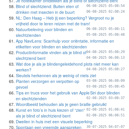
Je hotelkamer ontdekken als je blind of slechtziend bent
Blind of slechtziend: Buiten eten of
06-08-2025 05:08:54
drinken met insecten in de buurt
06-08-2025 02:08:24
NL: Den Haag – Heb jij een beperking? Vergroot nu je
vrijheid door te leren reizen met de tram!
Natuurbeleving voor blinden en
06-08-2025 05:08:11
slechtzienden
05-08-2025 05:08:48
App NaviLens: Scanhulp voor oriëntatie, informatie en
etiketten voor blinden en slechtzienden
Productinformatie vinden als je blind of
04-08-2025 05:08:29
slechtziend bent
04-08-2025 06:08:13
Wat doe je als je blindengeleidehond plots niet meer kan
werken?
04-08-2025 05:08:27
Sleutels herkennen als je weinig of niets ziet
Planten verzorgen en verpotten op
03-08-2025 06:08:09
gevoel
03-08-2025 05:08:45
Tips en trucs voor het gebruik van Apple Siri door blinden
en slechtzienden
02-08-2025 03:08:37
Woordbeeld behouden als je geen braille gebruikt
Kunst en foto’s in huis kiezen of “zien”
02-08-2025 01:08:41
als je blind of slechtziend bent
02-08-2025 06:08:51
Dweilen in huis met een visuele beperking
Spontaan een vreemde aanspreken
30-07-2025 04:07:07