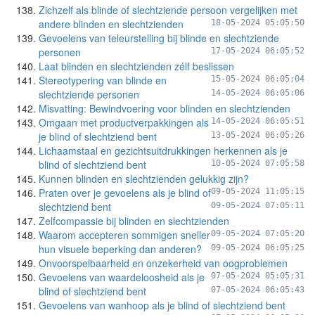
Zichzelf als blinde of slechtziende persoon vergelijken met
andere blinden en slechtzienden
18-05-2024 05:05:50
Gevoelens van teleurstelling bij blinde en slechtziende
personen
17-05-2024 06:05:52
Laat blinden en slechtzienden zélf beslissen
Stereotypering van blinde en
15-05-2024 06:05:04
slechtziende personen
14-05-2024 06:05:06
Misvatting: Bewindvoering voor blinden en slechtzienden
Omgaan met productverpakkingen als
14-05-2024 06:05:51
je blind of slechtziend bent
13-05-2024 06:05:26
Lichaamstaal en gezichtsuitdrukkingen herkennen als je
blind of slechtziend bent
10-05-2024 07:05:58
Kunnen blinden en slechtzienden gelukkig zijn?
Praten over je gevoelens als je blind of
09-05-2024 11:05:15
slechtziend bent
09-05-2024 07:05:11
Zelfcompassie bij blinden en slechtzienden
Waarom accepteren sommigen sneller
09-05-2024 07:05:20
hun visuele beperking dan anderen?
09-05-2024 06:05:25
Onvoorspelbaarheid en onzekerheid van oogproblemen
Gevoelens van waardeloosheid als je
07-05-2024 05:05:31
blind of slechtziend bent
07-05-2024 06:05:43
Gevoelens van wanhoop als je blind of slechtziend bent