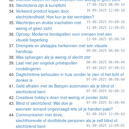
Slechtziend zijn & kunstlicht
17-09-2025 06:09:14
Verkeerd product kopen door
16-09-2025 12:09:10
slechtziendheid: Hoe kun je dat vermijden?
Wachtrijen en drukte inschatten met
15-09-2025 03:09:16
weinig of geen zicht
11-09-2025 12:09:01
Oproep: Moderne bordspellen voor mensen met een
visuele beperking
11-09-2025 05:09:54
Drempels en afstapjes herkennen met een visuele
handicap
09-09-2025 04:09:53
Was ophangen als je weinig of slecht ziet
Laat niet per ongeluk privéspullen
08-09-2025 06:09:44
rondslingeren
07-09-2025 07:09:52
Daglichtritme behouden in huis zonder te zien of het licht of
donker is
07-09-2025 06:09:49
Geld afhalen met de Batopin-automaten als je blind of
slechtziend bent
07-09-2025 02:09:22
Creatieve hobby’s doen met weinig of zonder zicht
Blind of slechtziend: Wat doe je
07-09-2025 02:09:44
wanneer iemand ongevraagd iets uit je handen pakt?
Communiceren met dove,
01-09-2025 12:09:43
slechthorende of doofblinde personen als je zelf blind of
slechtziend bent
01-09-2025 12:09:01