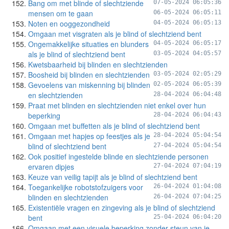
Bang om met blinde of slechtziende
07-05-2024 06:05:36
mensen om te gaan
06-05-2024 06:05:11
Noten en ooggezondheid
04-05-2024 06:05:13
Omgaan met visgraten als je blind of slechtziend bent
Ongemakkelijke situaties en blunders
04-05-2024 06:05:17
als je blind of slechtziend bent
03-05-2024 04:05:57
Kwetsbaarheid bij blinden en slechtzienden
Boosheid bij blinden en slechtzienden
03-05-2024 02:05:29
Gevoelens van miskenning bij blinden
02-05-2024 06:05:39
en slechtzienden
28-04-2024 06:04:48
Praat met blinden en slechtzienden niet enkel over hun
beperking
28-04-2024 06:04:43
Omgaan met buffetten als je blind of slechtziend bent
Omgaan met hapjes op feestjes als je
28-04-2024 05:04:54
blind of slechtziend bent
27-04-2024 05:04:54
Ook positief ingestelde blinde en slechtziende personen
ervaren dipjes
27-04-2024 07:04:19
Keuze van veilig tapijt als je blind of slechtziend bent
Toegankelijke robotstofzuigers voor
26-04-2024 01:04:08
blinden en slechtzienden
26-04-2024 07:04:25
Existentiële vragen en zingeving als je blind of slechtziend
bent
25-04-2024 06:04:20
Omgaan met een visuele beperking zonder steun van je