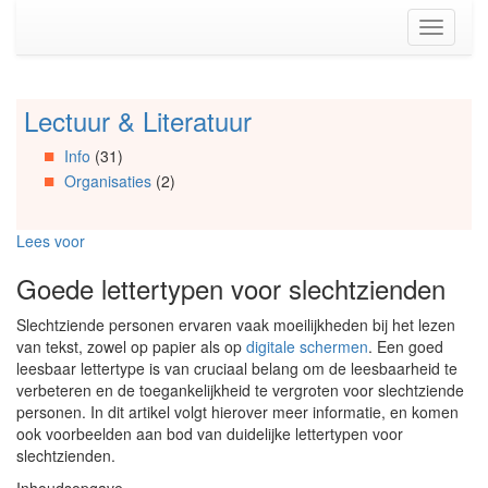
Spring
Toggle
naar
navigati
de
inhoud
(Accesskey
Lectuur & Literatuur
Spring
1)
naar
Spring
Info
(31)
Artikels
naar
Organisaties
(2)
Spring
de
naar
primaire
Info
zijbalk
Lees voor
Spring
(Accesskey
naar
2)
Goede lettertypen voor slechtzienden
Organisaties
Spring
Slechtziende personen ervaren vaak moeilijkheden bij het lezen
naar
van tekst, zowel op papier als op
digitale schermen
. Een goed
Social
leesbaar lettertype is van cruciaal belang om de leesbaarheid te
media
verbeteren en de toegankelijkheid te vergroten voor slechtziende
personen. In dit artikel volgt hierover meer informatie, en komen
ook voorbeelden aan bod van duidelijke lettertypen voor
slechtzienden.