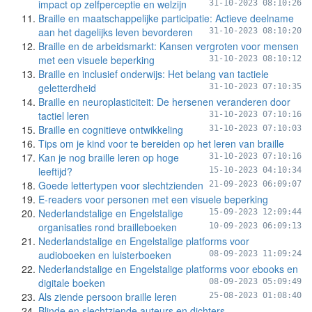
impact op zelfperceptie en welzijn
31-10-2023 08:10:26
Braille en maatschappelijke participatie: Actieve deelname
aan het dagelijks leven bevorderen
31-10-2023 08:10:20
Braille en de arbeidsmarkt: Kansen vergroten voor mensen
met een visuele beperking
31-10-2023 08:10:12
Braille en inclusief onderwijs: Het belang van tactiele
geletterdheid
31-10-2023 07:10:35
Braille en neuroplasticiteit: De hersenen veranderen door
tactiel leren
31-10-2023 07:10:16
Braille en cognitieve ontwikkeling
31-10-2023 07:10:03
Tips om je kind voor te bereiden op het leren van braille
Kan je nog braille leren op hoge
31-10-2023 07:10:16
leeftijd?
15-10-2023 04:10:34
Goede lettertypen voor slechtzienden
21-09-2023 06:09:07
E-readers voor personen met een visuele beperking
Nederlandstalige en Engelstalige
15-09-2023 12:09:44
organisaties rond brailleboeken
10-09-2023 06:09:13
Nederlandstalige en Engelstalige platforms voor
audioboeken en luisterboeken
08-09-2023 11:09:24
Nederlandstalige en Engelstalige platforms voor ebooks en
digitale boeken
08-09-2023 05:09:49
Als ziende persoon braille leren
25-08-2023 01:08:40
Blinde en slechtziende auteurs en dichters