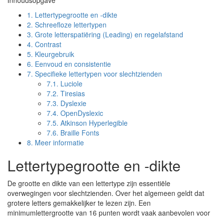
Inhoudsopgave
1.
Lettertypegrootte en -dikte
2.
Schreefloze lettertypen
3.
Grote letterspatiëring (Leading) en regelafstand
4.
Contrast
5.
Kleurgebruik
6.
Eenvoud en consistentie
7.
Specifieke lettertypen voor slechtzienden
7.1.
Luciole
7.2.
Tiresias
7.3.
Dyslexie
7.4.
OpenDyslexic
7.5.
Atkinson Hyperlegible
7.6.
Braille Fonts
8.
Meer informatie
Lettertypegrootte en -dikte
De grootte en dikte van een lettertype zijn essentiële
overwegingen voor slechtzienden. Over het algemeen geldt dat
grotere letters gemakkelijker te lezen zijn. Een
minimumlettergrootte van 16 punten wordt vaak aanbevolen voor