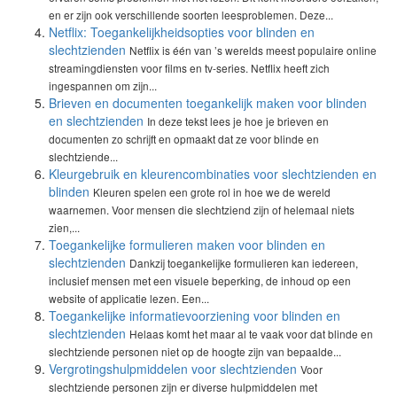
en er zijn ook verschillende soorten leesproblemen. Deze...
Netflix: Toegankelijkheidsopties voor blinden en
slechtzienden
Netflix is één van ’s werelds meest populaire online
streamingdiensten voor films en tv-series. Netflix heeft zich
ingespannen om zijn...
Brieven en documenten toegankelijk maken voor blinden
en slechtzienden
In deze tekst lees je hoe je brieven en
documenten zo schrijft en opmaakt dat ze voor blinde en
slechtziende...
Kleurgebruik en kleurencombinaties voor slechtzienden en
blinden
Kleuren spelen een grote rol in hoe we de wereld
waarnemen. Voor mensen die slechtziend zijn of helemaal niets
zien,...
Toegankelijke formulieren maken voor blinden en
slechtzienden
Dankzij toegankelijke formulieren kan iedereen,
inclusief mensen met een visuele beperking, de inhoud op een
website of applicatie lezen. Een...
Toegankelijke informatievoorziening voor blinden en
slechtzienden
Helaas komt het maar al te vaak voor dat blinde en
slechtziende personen niet op de hoogte zijn van bepaalde...
Vergrotingshulpmiddelen voor slechtzienden
Voor
slechtziende personen zijn er diverse hulpmiddelen met