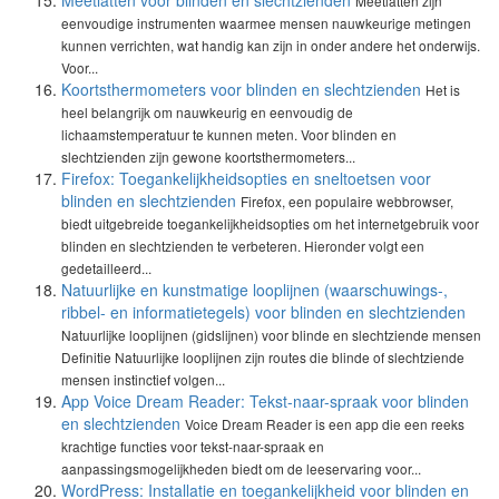
Meetlatten voor blinden en slechtzienden
Meetlatten zijn
eenvoudige instrumenten waarmee mensen nauwkeurige metingen
kunnen verrichten, wat handig kan zijn in onder andere het onderwijs.
Voor...
Koortsthermometers voor blinden en slechtzienden
Het is
heel belangrijk om nauwkeurig en eenvoudig de
lichaamstemperatuur te kunnen meten. Voor blinden en
slechtzienden zijn gewone koortsthermometers...
Firefox: Toegankelijkheidsopties en sneltoetsen voor
blinden en slechtzienden
Firefox, een populaire webbrowser,
biedt uitgebreide toegankelijkheidsopties om het internetgebruik voor
blinden en slechtzienden te verbeteren. Hieronder volgt een
gedetailleerd...
Natuurlijke en kunstmatige looplijnen (waarschuwings-,
ribbel- en informatietegels) voor blinden en slechtzienden
Natuurlijke looplijnen (gidslijnen) voor blinde en slechtziende mensen
Definitie Natuurlijke looplijnen zijn routes die blinde of slechtziende
mensen instinctief volgen...
App Voice Dream Reader: Tekst-naar-spraak voor blinden
en slechtzienden
Voice Dream Reader is een app die een reeks
krachtige functies voor tekst-naar-spraak en
aanpassingsmogelijkheden biedt om de leeservaring voor...
WordPress: Installatie en toegankelijkheid voor blinden en