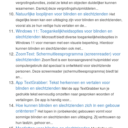
vergrotingsfuncties, zodat ze tekst en objecten duidelijker kunnen
waarnemen. Dankzij deze vergrotingshulpmiddelen...
Natuurlijke looplijnen voor blinden en slechtzienden
Het
dagelijks leven kan een uitdaging zijn voor blinden en slechtzienden,
vooral als ze hun veilige huis verlaten en de...
Windows 11: Toegankelijkheidsopties voor blinden en
slechtzienden
Microsoft biedt diverse toegankelijkheidsopties in
Windows 11 voor mensen met een visuele beperking. Hierdoor
kunnen blinden en slechtzienden ook met...
ZoomText: Schermuitleesprogramma (screenreader) voor
slechtzienden
ZoomText is een toonaangevend hulpmiddel voor
computergebruik dat speciaal is ontwikkeld voor slechtziende
personen. Deze screenreader (schermuitleesprogramma) biedt tal
an...
App TextGrabber: Tekst herkennen en vertalen voor
blinden en slechtzienden
Met de app TextGrabber kun je
gedrukte tekst eenvoudig omzetten naar gesproken woorden of
vertalingen. De app is handig voor...
Hoe kunnen blinden en slechtzienden zich in een gebouw
oriënteren?
Het lopen in (onbekende) gebouwen vormt voor
sommige blinden en slechtzienden een uitdaging. Zij vertrouwen op
hun tastzin, gehoor en...