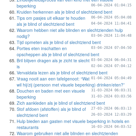
beperking
06-04-2024 01:04:15
Kruiden herkennen als je blind of slechtziend bent
Tips om pasjes uit elkaar te houden
06-04-2024 05:04:08
als je blind of slechtziend bent
04-04-2024 11:04:41
Waarom hebben niet alle blinden en slechtzienden hulp
nodig?
03-04-2024 11:04:48
Tijd opmeten als je blind of slechtziend bent
Porties eten inschatten en
03-04-2024 07:04:50
opscheppen als je blind of slechtziend bent
Bril blijven dragen als je zicht te slecht
03-04-2024 06:04:31
is
02-04-2024 07:04:12
Vervaldata lezen als je blind of slechtziend bent
Vraag nooit aan een tafelgenoot: “Wat
01-04-2024 05:04:49
wil hij/zij (persoon met visuele beperking) drinken/eten?”
Douchen en baden met een visuele
31-03-2024 06:03:31
beperking
31-03-2024 03:03:56
Zich aankleden als je blind of slechtziend bent
Stof afdoen (afstoffen) als je blind of
27-03-2024 06:03:13
slechtziend bent
26-03-2024 12:03:29
Hulp bieden aan gasten met visuele beperking in hotels en
restaurants
16-03-2024 04:03:52
Waarom gebruiken niet alle blinden en slechtzienden