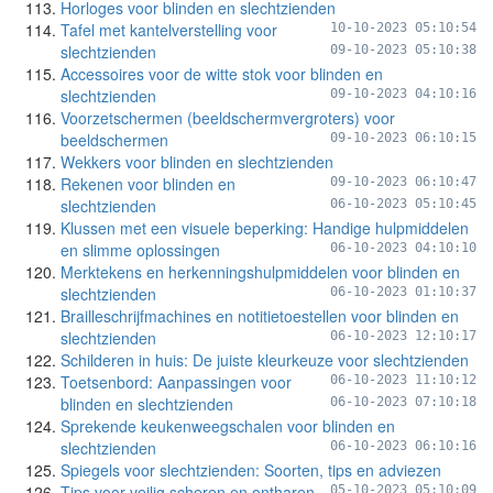
Horloges voor blinden en slechtzienden
Tafel met kantelverstelling voor
10-10-2023 05:10:54
slechtzienden
09-10-2023 05:10:38
Accessoires voor de witte stok voor blinden en
slechtzienden
09-10-2023 04:10:16
Voorzetschermen (beeldschermvergroters) voor
beeldschermen
09-10-2023 06:10:15
Wekkers voor blinden en slechtzienden
Rekenen voor blinden en
09-10-2023 06:10:47
slechtzienden
06-10-2023 05:10:45
Klussen met een visuele beperking: Handige hulpmiddelen
en slimme oplossingen
06-10-2023 04:10:10
Merktekens en herkenningshulpmiddelen voor blinden en
slechtzienden
06-10-2023 01:10:37
Brailleschrijfmachines en notitietoestellen voor blinden en
slechtzienden
06-10-2023 12:10:17
Schilderen in huis: De juiste kleurkeuze voor slechtzienden
Toetsenbord: Aanpassingen voor
06-10-2023 11:10:12
blinden en slechtzienden
06-10-2023 07:10:18
Sprekende keukenweegschalen voor blinden en
slechtzienden
06-10-2023 06:10:16
Spiegels voor slechtzienden: Soorten, tips en adviezen
Tips voor veilig scheren en ontharen
05-10-2023 05:10:09