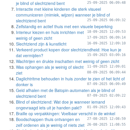
je blind of slechtziend bent
25-09-2025 06:09:48
Interactie met kleine kinderen die sterk visueel
communiceren (mimiek, wijzen) wanneer je blind of
slechtziend bent
25-09-2025 06:09:32
Zelfstandig en actief thuis met een visuele beperking
Interieur kiezen en huis inrichten met
18-09-2025 12:09:53
weinig of geen zicht
17-09-2025 06:09:14
Slechtziend zijn & kunstlicht
16-09-2025 12:09:10
Verkeerd product kopen door slechtziendheid: Hoe kun je
dat vermijden?
15-09-2025 03:09:16
Wachtrijen en drukte inschatten met weinig of geen zicht
Was ophangen als je weinig of slecht
11-09-2025 12:09:01
ziet
08-09-2025 06:09:44
Daglichtritme behouden in huis zonder te zien of het licht of
donker is
07-09-2025 06:09:49
Geld afhalen met de Batopin-automaten als je blind of
slechtziend bent
07-09-2025 02:09:22
Blind of slechtziend: Wat doe je wanneer iemand
ongevraagd iets uit je handen pakt?
01-09-2025 12:09:43
Braille op verpakkingen: Voelbaar verschil in de winkel
Boodschappen thuis ontvangen en
27-08-2025 12:08:59
zelf ordenen als je weinig of niets ziet
26-08-2025 11:08:55