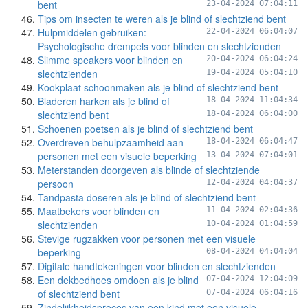
bent
23-04-2024 07:04:11
Tips om insecten te weren als je blind of slechtziend bent
Hulpmiddelen gebruiken:
22-04-2024 06:04:07
Psychologische drempels voor blinden en slechtzienden
Slimme speakers voor blinden en
20-04-2024 06:04:24
slechtzienden
19-04-2024 05:04:10
Kookplaat schoonmaken als je blind of slechtziend bent
Bladeren harken als je blind of
18-04-2024 11:04:34
slechtziend bent
18-04-2024 06:04:00
Schoenen poetsen als je blind of slechtziend bent
Overdreven behulpzaamheid aan
18-04-2024 06:04:47
personen met een visuele beperking
13-04-2024 07:04:01
Meterstanden doorgeven als blinde of slechtziende
persoon
12-04-2024 04:04:37
Tandpasta doseren als je blind of slechtziend bent
Maatbekers voor blinden en
11-04-2024 02:04:36
slechtzienden
10-04-2024 01:04:59
Stevige rugzakken voor personen met een visuele
beperking
08-04-2024 04:04:04
Digitale handtekeningen voor blinden en slechtzienden
Een dekbedhoes omdoen als je blind
07-04-2024 12:04:09
of slechtziend bent
07-04-2024 06:04:16
Zindelijkheidsproces van een kind met een visuele