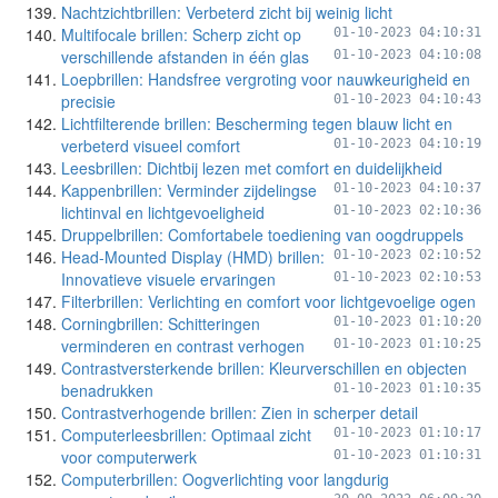
Nachtzichtbrillen: Verbeterd zicht bij weinig licht
Multifocale brillen: Scherp zicht op
01-10-2023 04:10:31
verschillende afstanden in één glas
01-10-2023 04:10:08
Loepbrillen: Handsfree vergroting voor nauwkeurigheid en
precisie
01-10-2023 04:10:43
Lichtfilterende brillen: Bescherming tegen blauw licht en
verbeterd visueel comfort
01-10-2023 04:10:19
Leesbrillen: Dichtbij lezen met comfort en duidelijkheid
Kappenbrillen: Verminder zijdelingse
01-10-2023 04:10:37
lichtinval en lichtgevoeligheid
01-10-2023 02:10:36
Druppelbrillen: Comfortabele toediening van oogdruppels
Head-Mounted Display (HMD) brillen:
01-10-2023 02:10:52
Innovatieve visuele ervaringen
01-10-2023 02:10:53
Filterbrillen: Verlichting en comfort voor lichtgevoelige ogen
Corningbrillen: Schitteringen
01-10-2023 01:10:20
verminderen en contrast verhogen
01-10-2023 01:10:25
Contrastversterkende brillen: Kleurverschillen en objecten
benadrukken
01-10-2023 01:10:35
Contrastverhogende brillen: Zien in scherper detail
Computerleesbrillen: Optimaal zicht
01-10-2023 01:10:17
voor computerwerk
01-10-2023 01:10:31
Computerbrillen: Oogverlichting voor langdurig