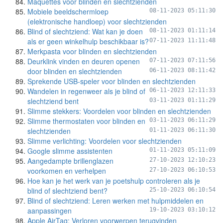
Maquettes voor blinden en slechtzienden
Mobiele beeldschermloep
08-11-2023 05:11:30
(elektronische handloep) voor slechtzienden
Blind of slechtziend: Wat kan je doen
08-11-2023 01:11:14
als er geen winkelhulp beschikbaar is?
07-11-2023 11:11:48
Merkpasta voor blinden en slechtzienden
Deurklink vinden en deuren openen
07-11-2023 07:11:56
door blinden en slechtzienden
06-11-2023 08:11:42
Sprekende USB-speler voor blinden en slechtzienden
Wandelen in regenweer als je blind of
06-11-2023 12:11:33
slechtziend bent
03-11-2023 01:11:29
Slimme stekkers: Voordelen voor blinden en slechtzienden
Slimme thermostaten voor blinden en
03-11-2023 06:11:29
slechtzienden
01-11-2023 06:11:30
Slimme verlichting: Voordelen voor slechtzienden
Google slimme assistenten
01-11-2023 05:11:09
Aangedampte brillenglazen
27-10-2023 12:10:23
voorkomen en verhelpen
27-10-2023 06:10:53
Hoe kan je het werk van je poetshulp controleren als je
blind of slechtziend bent?
25-10-2023 06:10:54
Blind of slechtziend: Leren werken met hulpmiddelen en
aanpassingen
19-10-2023 03:10:12
Apple AirTag: Verloren voorwerpen terugvinden