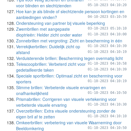
voor blinden en slechtzienden
05-10-2023 04:10:20
Hoe kan je als blinde of slechtziende persoon kortingen en
aanbiedingen vinden?
04-10-2023 03:10:59
Ondersteuning van partner bij visuele beperking
Zwembrillen met aangepaste
03-10-2023 05:10:10
dioptrieën: Helder zicht onder water
01-10-2023 04:10:00
Zonnebrillen met vergroting: Zicht en bescherming in één
Verrekijkerbrillen: Duidelijk zicht op
01-10-2023 04:10:39
afstand
01-10-2023 04:10:19
Verduisterende brillen: Bescherming tegen overmatig licht
Telescoopbrillen: Verbeterd zicht voor
01-10-2023 04:10:58
gedetailleerde taken
01-10-2023 04:10:39
Speciale sportbrillen: Optimaal zicht en bescherming voor
sporters
01-10-2023 04:10:19
Slimme brillen: Verbeterde visuele ervaringen en
onafhankelijkheid
01-10-2023 04:10:50
Prismabrillen: Corrigeren van visuele vertekening voor
verbeterde visuele ervaring
01-10-2023 04:10:30
Overzetbrillen: Extra visuele ondersteuning zonder de
eigen bril af te zetten
01-10-2023 04:10:10
Omkeerbrillen: verbetering van visuele Waarneming door
Beeldomkering
01-10-2023 04:10:50