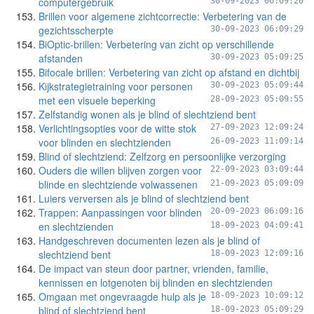
computergebruik
30-09-2023 06:09:20
Brillen voor algemene zichtcorrectie: Verbetering van de
gezichtsscherpte
30-09-2023 06:09:29
BiOptic-brillen: Verbetering van zicht op verschillende
afstanden
30-09-2023 05:09:25
Bifocale brillen: Verbetering van zicht op afstand en dichtbij
Kijkstrategietraining voor personen
30-09-2023 05:09:44
met een visuele beperking
28-09-2023 05:09:55
Zelfstandig wonen als je blind of slechtziend bent
Verlichtingsopties voor de witte stok
27-09-2023 12:09:24
voor blinden en slechtzienden
26-09-2023 11:09:14
Blind of slechtziend: Zelfzorg en persoonlijke verzorging
Ouders die willen blijven zorgen voor
22-09-2023 03:09:44
blinde en slechtziende volwassenen
21-09-2023 05:09:09
Luiers verversen als je blind of slechtziend bent
Trappen: Aanpassingen voor blinden
20-09-2023 06:09:16
en slechtzienden
18-09-2023 04:09:41
Handgeschreven documenten lezen als je blind of
slechtziend bent
18-09-2023 12:09:16
De impact van steun door partner, vrienden, familie,
kennissen en lotgenoten bij blinden en slechtzienden
Omgaan met ongevraagde hulp als je
18-09-2023 10:09:12
blind of slechtziend bent
18-09-2023 05:09:29