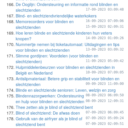
De Ooglijn: Ondersteuning en informatie rond blinden en
slechtzienden
17-09-2023 03:09:48
Blind- en slechtziendvriendelijke waterkokers
Memorecorders voor blinden en
16-09-2023 07:09:06
slechtzienden
15-09-2023 02:09:31
Hoe leren blinde en slechtziende kinderen hun veters
knopen?
14-09-2023 01:09:26
Nummertje nemen bij ticketautomaat: Uitdagingen en tips
voor blinden en slechtzienden
13-09-2023 03:09:32
Slimme gordijnen: Voordelen (voor blinden en
slechtzienden)
11-09-2023 05:09:42
Hulpmiddelenbeurzen voor blinden en slechtzienden in
België en Nederland
10-09-2023 07:09:05
Antislipmateriaal: Betere grip en stabiliteit voor blinden en
slechtzienden
09-09-2023 11:09:00
Blinde en slechtziende senioren: Leven, welzijn en zorg
Blindennazorgwerken: Ondersteuning
08-09-2023 06:09:50
en hulp voor blinden en slechtzienden
08-09-2023 12:09:31
Thee zetten als je blind of slechtziend bent
Blind of slechtziend: De afwas doen
07-09-2023 06:09:45
Gebruik van de airfryer als je blind of
07-09-2023 05:09:24
slechtziend bent
07-09-2023 02:09:51