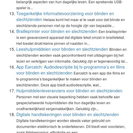
belangrijk aspecten van hun dagelijks leven. Een sprekende USB-
speler is...
Toegankelijke informatievoorziening voor blinden en
slechtzienden
Helaas komt het maar al te vaak voor dat blinde en
slechtziende personen niet op de hoogte zijn van bepaalde...
Brailleprinter voor blinden en slechtzienden
Een brailleprinter
is een geavanceerd apparaat dat digitale tekst omzet in brailletekst.
Het toestel drukt kleine pinnen of naalden in...
Leeshulpmiddelen voor blinden en slechtzienden
Blinden en
slechtzienden worden vaak geconfronteerd met uitdagingen bij het
lezen en verkrijgen van informatie. Gelukkig zijn er tegenwoordig tal...
App Earcatch: Audiodescriptie bij tv-programma’s en films
voor blinden en slechtzienden
Earcatch is een app die films en
tv-programma’s toegankelijker te maken voor blinden en
slechtzienden. Deze app biedt audiodescriptie, wat...
Hulpmiddelenleveranciers voor blinden en slechtzienden
Personen met een visuele beperking hebben vaak behoefte aan
gespecialiseerde hulpmiddelen die hun dagelijks leven en
onafhankelijkheid vergemakkelijken. Gelukkig zijn...
Digitale handtekeningen voor blinden en slechtzienden
Digitale handtekeningen worden steeds vaker gebruikt om
documenten elektronisch te ondertekenen. Dit biedt veel voordelen,
zoals tijdsbesparing, efficiëntie en een...