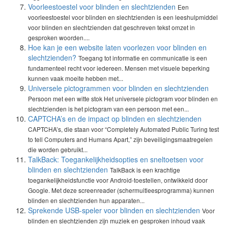
Voorleestoestel voor blinden en slechtzienden
Een
voorleestoestel voor blinden en slechtzienden is een leeshulpmiddel
voor blinden en slechtzienden dat geschreven tekst omzet in
gesproken woorden....
Hoe kan je een website laten voorlezen voor blinden en
slechtzienden?
Toegang tot informatie en communicatie is een
fundamenteel recht voor iedereen. Mensen met visuele beperking
kunnen vaak moeite hebben met...
Universele pictogrammen voor blinden en slechtzienden
Persoon met een witte stok Het universele pictogram voor blinden en
slechtzienden is het pictogram van een persoon met een...
CAPTCHA’s en de impact op blinden en slechtzienden
CAPTCHA’s, die staan voor “Completely Automated Public Turing test
to tell Computers and Humans Apart,” zijn beveiligingsmaatregelen
die worden gebruikt...
TalkBack: Toegankelijkheidsopties en sneltoetsen voor
blinden en slechtzienden
TalkBack is een krachtige
toegankelijkheidsfunctie voor Android-toestellen, ontwikkeld door
Google. Met deze screenreader (schermuitleesprogramma) kunnen
blinden en slechtzienden hun apparaten...
Sprekende USB-speler voor blinden en slechtzienden
Voor
blinden en slechtzienden zijn muziek en gesproken inhoud vaak