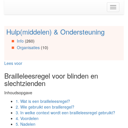
Spring
Toggle
naar
navigati
de
inhoud
(Accesskey
Hulp(middelen) & Ondersteuning
Spring
1)
naar
Spring
Info
(260)
Artikels
naar
Organisaties
(10)
Spring
de
naar
primaire
Info
zijbalk
Lees voor
Spring
(Accesskey
naar
2)
Brailleleesregel voor blinden en
Organisaties
slechtzienden
Spring
naar
Inhoudsopgave
Social
media
1.
Wat is een brailleleesregel?
2.
Wie gebruikt een brailleregel?
3.
In welke context wordt een brailleleesregel gebruikt?
4.
Voordelen
5.
Nadelen