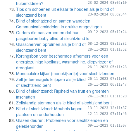
hulpmiddelen?
23-02-2024 08:02:10
Tips om schoenen uit elkaar te houden als je blind of
slechtziend bent
23-02-2024 08:02:44
Blind of slechtziend en samen wandelen:
Communicatiemiddelen in drukke omgevingen
Ouders die pas vernemen dat hun
09-12-2023 05:12:24
pasgeboren baby blind of slechtziend is
Glasscherven opruimen als je blind of
08-12-2023 08:12:32
slechtziend bent
28-11-2023 01:11:52
Kortingsbon voor beschermde afnemers voor een
energiezuinige koelkast, wasmachine, diepvriezer of
droogkast
26-11-2023 05:11:28
Monoculaire kijker (monokijkertje) voor slechtzienden
Zelf je teennagels knippen als je blind
26-11-2023 07:11:08
of slechtziend bent
26-11-2023 06:11:47
Blind of slechtziend: Rijpheid van fruit en groenten
inschatten
24-11-2023 01:11:20
Zelfstandig stemmen als je blind of slechtziend bent
Blind of slechtziend: Meubels kopen,
13-11-2023 12:11:37
plaatsen en onderhouden
12-11-2023 07:11:46
Glazen deuren: Problemen voor slechtzienden en
geleidehonden
09-11-2023 01:11:07