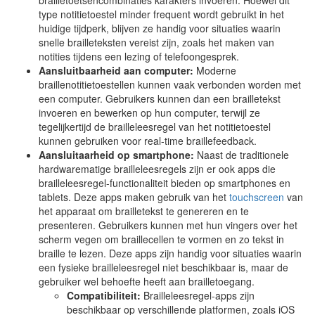
brailletoetsencombinaties karakters invoeren. Hoewel dit
type notitietoestel minder frequent wordt gebruikt in het
huidige tijdperk, blijven ze handig voor situaties waarin
snelle brailleteksten vereist zijn, zoals het maken van
notities tijdens een lezing of telefoongesprek.
Aansluitbaarheid aan computer:
Moderne
braillenotitietoestellen kunnen vaak verbonden worden met
een computer. Gebruikers kunnen dan een brailletekst
invoeren en bewerken op hun computer, terwijl ze
tegelijkertijd de brailleleesregel van het notitietoestel
kunnen gebruiken voor real-time braillefeedback.
Aansluitaarheid op smartphone:
Naast de traditionele
hardwarematige brailleleesregels zijn er ook apps die
brailleleesregel-functionaliteit bieden op smartphones en
tablets. Deze apps maken gebruik van het
touchscreen
van
het apparaat om brailletekst te genereren en te
presenteren. Gebruikers kunnen met hun vingers over het
scherm vegen om braillecellen te vormen en zo tekst in
braille te lezen. Deze apps zijn handig voor situaties waarin
een fysieke brailleleesregel niet beschikbaar is, maar de
gebruiker wel behoefte heeft aan brailletoegang.
Compatibiliteit:
Brailleleesregel-apps zijn
beschikbaar op verschillende platformen, zoals iOS