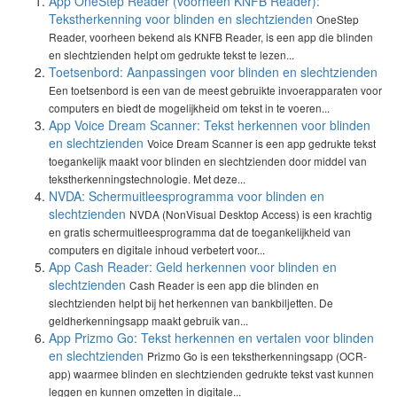
App OneStep Reader (voorheen KNFB Reader):
Tekstherkenning voor blinden en slechtzienden
OneStep
Reader, voorheen bekend als KNFB Reader, is een app die blinden
en slechtzienden helpt om gedrukte tekst te lezen...
Toetsenbord: Aanpassingen voor blinden en slechtzienden
Een toetsenbord is een van de meest gebruikte invoerapparaten voor
computers en biedt de mogelijkheid om tekst in te voeren...
App Voice Dream Scanner: Tekst herkennen voor blinden
en slechtzienden
Voice Dream Scanner is een app gedrukte tekst
toegankelijk maakt voor blinden en slechtzienden door middel van
tekstherkenningstechnologie. Met deze...
NVDA: Schermuitleesprogramma voor blinden en
slechtzienden
NVDA (NonVisual Desktop Access) is een krachtig
en gratis schermuitleesprogramma dat de toegankelijkheid van
computers en digitale inhoud verbetert voor...
App Cash Reader: Geld herkennen voor blinden en
slechtzienden
Cash Reader is een app die blinden en
slechtzienden helpt bij het herkennen van bankbiljetten. De
geldherkenningsapp maakt gebruik van...
App Prizmo Go: Tekst herkennen en vertalen voor blinden
en slechtzienden
Prizmo Go is een tekstherkenningsapp (OCR-
app) waarmee blinden en slechtzienden gedrukte tekst vast kunnen
leggen en kunnen omzetten in digitale...