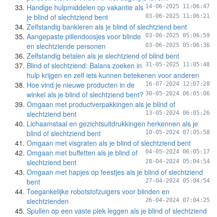
Handige hulpmiddelen op vakantie als
14-06-2025 11:06:47
je blind of slechtziend bent
03-06-2025 11:06:21
Zelfstandig bankieren als je blind of slechtziend bent
Aangepaste pillendoosjes voor blinde
03-06-2025 05:06:59
en slechtziende personen
03-06-2025 05:06:36
Zelfstandig betalen als je slechtziend of blind bent
Blind of slechtziend: Balans zoeken in
31-05-2025 11:05:48
hulp krijgen en zelf iets kunnen betekenen voor anderen
Hoe vind je nieuwe producten in de
16-07-2024 12:07:28
winkel als je blind of slechtziend bent?
30-05-2024 06:05:06
Omgaan met productverpakkingen als je blind of
slechtziend bent
13-05-2024 06:05:26
Lichaamstaal en gezichtsuitdrukkingen herkennen als je
blind of slechtziend bent
10-05-2024 07:05:58
Omgaan met visgraten als je blind of slechtziend bent
Omgaan met buffetten als je blind of
04-05-2024 06:05:17
slechtziend bent
28-04-2024 05:04:54
Omgaan met hapjes op feestjes als je blind of slechtziend
bent
27-04-2024 05:04:54
Toegankelijke robotstofzuigers voor blinden en
slechtzienden
26-04-2024 07:04:25
Spullen op een vaste plek leggen als je blind of slechtziend