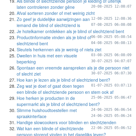
Als blinde of slechtziende persoon je kleding of uiterlijk
laten controleren zonder gêne
20-08-2025 12:08:07
Afval sorteren zonder of met weinig zicht
Zo geef je duidelijke aanwijzingen aan
12-08-2025 12:08:36
iemand die blind of slechtziend is
07-08-2025 06:08:08
Je hotelkamer ontdekken als je blind of slechtziend bent
Productinformatie vinden als je blind of
06-08-2025 05:08:54
slechtziend bent
04-08-2025 06:08:13
Sleutels herkennen als je weinig of niets ziet
Dweilen in huis met een visuele
03-08-2025 06:08:09
beperking
30-07-2025 04:07:07
Spontaan een vreemde aanspreken als je die persoon niet
of slecht ziet
30-07-2025 06:07:30
Hoe kan je lezen als je blind of slechtziend bent?
Zeg wat je doet of gaat doen tegen
01-07-2025 03:07:13
een blinde of slechtziende persoon en stem ook af
Hoe herken je producten in de
25-06-2025 05:06:47
supermarkt als je blind of slechtziend bent?
Slimme huishoudtoestellen met
24-06-2025 06:06:54
spraakinterface
24-06-2025 05:06:24
Handige slowcookers voor blinden en slechtzienden
Wat kan een blinde of slechtziende
22-06-2025 05:06:52
persoon storend vinden in het dagelijks leven?