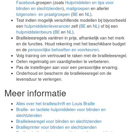
Facebook
-groepen (zoals
Hulpmiddelen en tips voor
blinden en slechtzienden
),
mailgroepen
en allerlei
lotgenoten- en praatgroepen
(
BE
en
NL
).
Test indien mogelijk verschillende modellen bij bijvoorbeeld
een
hulpmiddelenleverancier
zelf (
BE
en
NL
) of bij een
hulpmiddelenbeurs
(
BE
en
NL
).
Brailleleesregels variëren in prijs, afhankelijk van het merk
en de functies. Houd rekening met het beschikbare budget
en de
persoonlijke behoeften en voorkeuren
.
Volg training om vertrouwd te raken met de brailleleesregel.
Oefen regelmatig om vaardigheden te verbeteren.
Pas de instellingen aan voor een persoonlijke ervaring.
Onderhoud en bescherm de brailleleesregel om de
levensduur te verlengen.
Meer informatie
Alles over het brailleschrift en Louis Braille
Braille- en tactiele hulpmiddelen voor blinden en
slechtzienden
Brailleleesregel voor blinden en slechtzienden
Brailleprinter voor blinden en slechtzienden