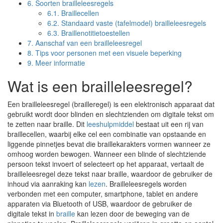
6.
Soorten brailleleesregels
6.1.
Braillecellen
6.2.
Standaard vaste (tafelmodel) brailleleesregels
6.3.
Braillenotitietoestellen
7.
Aanschaf van een brailleleesregel
8.
Tips voor personen met een visuele beperking
9.
Meer informatie
Wat is een brailleleesregel?
Een brailleleesregel (brailleregel) is een elektronisch apparaat dat
gebruikt wordt door blinden en slechtzienden om digitale tekst om
te zetten naar braille. Dit
leeshulpmiddel
bestaat uit een rij van
braillecellen, waarbij elke cel een combinatie van opstaande en
liggende pinnetjes bevat die braillekarakters vormen wanneer ze
omhoog worden bewogen. Wanneer een blinde of slechtziende
persoon tekst invoert of selecteert op het apparaat, vertaalt de
brailleleesregel deze tekst naar braille, waardoor de gebruiker de
inhoud via aanraking kan
lezen
. Brailleleesregels worden
verbonden met een computer, smartphone, tablet en andere
apparaten via Bluetooth of USB, waardoor de gebruiker de
digitale tekst in
braille
kan lezen door de beweging van de