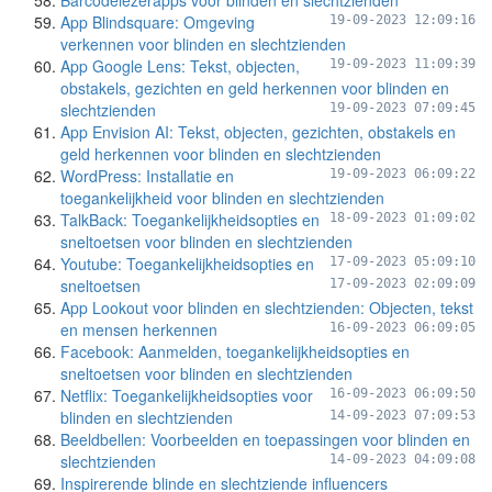
Barcodelezerapps voor blinden en slechtzienden
App Blindsquare: Omgeving
19-09-2023 12:09:16
verkennen voor blinden en slechtzienden
App Google Lens: Tekst, objecten,
19-09-2023 11:09:39
obstakels, gezichten en geld herkennen voor blinden en
slechtzienden
19-09-2023 07:09:45
App Envision AI: Tekst, objecten, gezichten, obstakels en
geld herkennen voor blinden en slechtzienden
WordPress: Installatie en
19-09-2023 06:09:22
toegankelijkheid voor blinden en slechtzienden
TalkBack: Toegankelijkheidsopties en
18-09-2023 01:09:02
sneltoetsen voor blinden en slechtzienden
Youtube: Toegankelijkheidsopties en
17-09-2023 05:09:10
sneltoetsen
17-09-2023 02:09:09
App Lookout voor blinden en slechtzienden: Objecten, tekst
en mensen herkennen
16-09-2023 06:09:05
Facebook: Aanmelden, toegankelijkheidsopties en
sneltoetsen voor blinden en slechtzienden
Netflix: Toegankelijkheidsopties voor
16-09-2023 06:09:50
blinden en slechtzienden
14-09-2023 07:09:53
Beeldbellen: Voorbeelden en toepassingen voor blinden en
slechtzienden
14-09-2023 04:09:08
Inspirerende blinde en slechtziende influencers