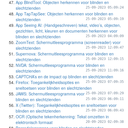
App BlindTool: Objecten herkennen voor blinden en
slechtzienden
25-09-2023 05:09:24
App TapTapSee: Objecten herkennen voor blinden en
slechtzienden
25-09-2023 05:09:19
App Seeing AI: (Handgeschreven) tekst, video’s, objecten,
gezichten, licht, kleuren en documenten herkennen voor
blinden en slechtzienden
25-09-2023 04:09:09
ZoomText: Schermuitleesprogramma (screenreader) voor
slechtzienden
25-09-2023 12:09:47
Supernova: Schermuitleesprogramma voor blinden en
slechtzienden
25-09-2023 12:09:15
NVDA: Schermuitleesprogramma voor blinden en
slechtzienden
25-09-2023 11:09:16
CAPTCHA’s en de impact op blinden en slechtzienden
Firefox: Toegankelijkheidsopties en
25-09-2023 07:09:35
sneltoetsen voor blinden en slechtzienden
JAWS: Schermuitleesprogramma voor
25-09-2023 07:09:29
blinden en slechtzienden
25-09-2023 06:09:11
X (Twitter): Toegankelijkheidsopties en sneltoetsen voor
blinden en slechtzienden
25-09-2023 06:09:43
OCR (Optische tekenherkenning: Tekst omzetten in
elektronisch formaat
20-09-2023 02:09:38