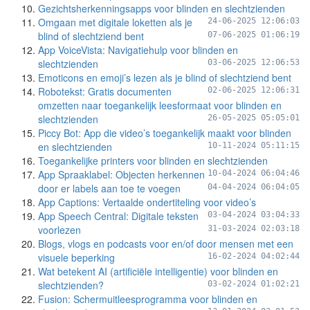
Gezichtsherkenningsapps voor blinden en slechtzienden
Omgaan met digitale loketten als je
24-06-2025 12:06:03
blind of slechtziend bent
07-06-2025 01:06:19
App VoiceVista: Navigatiehulp voor blinden en
slechtzienden
03-06-2025 12:06:53
Emoticons en emoji’s lezen als je blind of slechtziend bent
Robotekst: Gratis documenten
02-06-2025 12:06:31
omzetten naar toegankelijk leesformaat voor blinden en
slechtzienden
26-05-2025 05:05:01
Piccy Bot: App die video’s toegankelijk maakt voor blinden
en slechtzienden
10-11-2024 05:11:15
Toegankelijke printers voor blinden en slechtzienden
App Spraaklabel: Objecten herkennen
10-04-2024 06:04:46
door er labels aan toe te voegen
04-04-2024 06:04:05
App Captions: Vertaalde ondertiteling voor video’s
App Speech Central: Digitale teksten
03-04-2024 03:04:33
voorlezen
31-03-2024 02:03:18
Blogs, vlogs en podcasts voor en/of door mensen met een
visuele beperking
16-02-2024 04:02:44
Wat betekent AI (artificiële intelligentie) voor blinden en
slechtzienden?
03-02-2024 01:02:21
Fusion: Schermuitleesprogramma voor blinden en