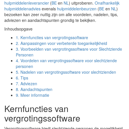
hulpmiddelenleverancier
(
BE
en
NL
) uitproberen.
Onafhankelijk
hulpmiddelenadvies
evenals
hulpmiddelenbeurzen
(
BE
en
NL
)
bezoeken kan zeer nuttig zijn om alle voordelen, nadelen, tips,
adviezen en aandachtspunten grondig te bekijken.
Inhoudsopgave
1.
Kernfuncties van vergrotingssoftware
2.
Aanpassingen voor verbeterde toegankelijkheid
3.
Voorbeelden van vergrotingssoftware voor Slechtziende
Personen
4.
Voordelen van vergrotingssoftware voor slechtziende
personen
5.
Nadelen van vergrotingssoftware voor slechtzienden
6.
Tips
7.
Adviezen
8.
Aandachtspunten
9.
Meer informatie
Kernfuncties van
vergrotingssoftware
Vergrotingssoftware biedt slechtziende personen de mogelijkheid