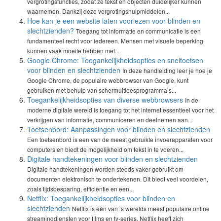
vergrotingsfuncties, zodat ze tekst en objecten duidelijker kunnen
waarnemen. Dankzij deze vergrotingshulpmiddelen...
Hoe kan je een website laten voorlezen voor blinden en
slechtzienden?
Toegang tot informatie en communicatie is een
fundamenteel recht voor iedereen. Mensen met visuele beperking
kunnen vaak moeite hebben met...
Google Chrome: Toegankelijkheidsopties en sneltoetsen
voor blinden en slechtzienden
In deze handleiding leer je hoe je
Google Chrome, de populaire webbrowser van Google, kunt
gebruiken met behulp van schermuitleesprogramma’s...
Toegankelijkheidsopties van diverse webbrowsers
In de
moderne digitale wereld is toegang tot het internet essentieel voor het
verkrijgen van informatie, communiceren en deelnemen aan...
Toetsenbord: Aanpassingen voor blinden en slechtzienden
Een toetsenbord is een van de meest gebruikte invoerapparaten voor
computers en biedt de mogelijkheid om tekst in te voeren...
Digitale handtekeningen voor blinden en slechtzienden
Digitale handtekeningen worden steeds vaker gebruikt om
documenten elektronisch te ondertekenen. Dit biedt veel voordelen,
zoals tijdsbesparing, efficiëntie en een...
Netflix: Toegankelijkheidsopties voor blinden en
slechtzienden
Netflix is één van ’s werelds meest populaire online
streamingdiensten voor films en tv-series. Netflix heeft zich