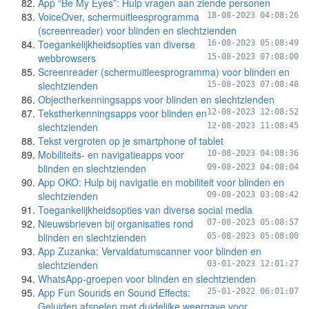
App “Be My Eyes”: Hulp vragen aan ziende personen
VoiceOver, schermuitleesprogramma
18-08-2023 04:08:26
(screenreader) voor blinden en slechtzienden
Toegankelijkheidsopties van diverse
16-08-2023 05:08:49
webbrowsers
15-08-2023 07:08:00
Screenreader (schermuitleesprogramma) voor blinden en
slechtzienden
15-08-2023 07:08:48
Objectherkenningsapps voor blinden en slechtzienden
Tekstherkenningsapps voor blinden en
12-08-2023 12:08:52
slechtzienden
12-08-2023 11:08:45
Tekst vergroten op je smartphone of tablet
Mobiliteits- en navigatieapps voor
10-08-2023 04:08:36
blinden en slechtzienden
09-08-2023 04:08:04
App OKO: Hulp bij navigatie en mobiliteit voor blinden en
slechtzienden
09-08-2023 03:08:42
Toegankelijkheidsopties van diverse social media
Nieuwsbrieven bij organisaties rond
07-08-2023 05:08:57
blinden en slechtzienden
05-08-2023 05:08:00
App Zuzanka: Vervaldatumscanner voor blinden en
slechtzienden
03-01-2023 12:01:27
WhatsApp-groepen voor blinden en slechtzienden
App Fun Sounds en Sound Effects:
25-01-2022 06:01:07
Geluiden afspelen met duidelijke weergave voor