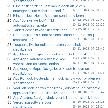
slechtzienden
13-01-2024 03:01:52
Blind of slechtziend: Wat kan je doen als je een
ontoegankelijke website bezoekt?
12-01-2024 07:01:35
Blind of slechtziend: Apps om een taal te leren
App “Sprekende klok”: Tijd
10-12-2023 06:12:49
automatisch uitspreken
10-12-2023 06:12:25
Tablets geschikt voor slechtzienden
01-12-2023 12:12:43
Hoe maak je als blinde of slechtziende een foto met je
smartphone?
25-11-2023 01:11:05
Toegankelijke formulieren maken voor blinden en
slechtzienden
20-11-2023 07:11:42
App Moovit: Reisplanner, ook voor blinden en slechtzienden
App Apple Kaarten: Navigatie, ook
15-11-2023 07:11:18
voor blinden en slechtzienden
14-11-2023 04:11:27
App Google Maps: Navigatie, ook voor blinden en
slechtzienden
13-11-2023 01:11:21
App Komoot: Route plannen, ook handig voor blinden en
slechtzienden
06-11-2023 07:11:48
Voor- en nadelen van mobiliteits-, oriëntatie- en navigatie-
apps voor blinden en slechtzienden
19-10-2023 05:10:47
App Ariadne: Navigatiehulp voor blinden en slechtzienden
Vergrotingssoftware voor
13-10-2023 06:10:28
slechtzienden
09-10-2023 04:10:24