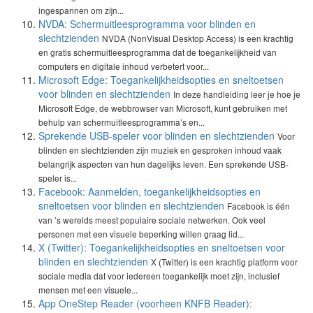
ingespannen om zijn...
NVDA: Schermuitleesprogramma voor blinden en
slechtzienden
NVDA (NonVisual Desktop Access) is een krachtig
en gratis schermuitleesprogramma dat de toegankelijkheid van
computers en digitale inhoud verbetert voor...
Microsoft Edge: Toegankelijkheidsopties en sneltoetsen
voor blinden en slechtzienden
In deze handleiding leer je hoe je
Microsoft Edge, de webbrowser van Microsoft, kunt gebruiken met
behulp van schermuitleesprogramma’s en...
Sprekende USB-speler voor blinden en slechtzienden
Voor
blinden en slechtzienden zijn muziek en gesproken inhoud vaak
belangrijk aspecten van hun dagelijks leven. Een sprekende USB-
speler is...
Facebook: Aanmelden, toegankelijkheidsopties en
sneltoetsen voor blinden en slechtzienden
Facebook is één
van ’s werelds meest populaire sociale netwerken. Ook veel
personen met een visuele beperking willen graag lid...
X (Twitter): Toegankelijkheidsopties en sneltoetsen voor
blinden en slechtzienden
X (Twitter) is een krachtig platform voor
sociale media dat voor iedereen toegankelijk moet zijn, inclusief
mensen met een visuele...
App OneStep Reader (voorheen KNFB Reader):