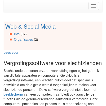
Spring
Toggle
naar
navigati
de
inhoud
(Accesskey
Web & Social Media
Spring
1)
naar
Spring
Info
(97)
Artikels
naar
Organisaties
(2)
Spring
de
naar
primaire
Info
zijbalk
Lees voor
Spring
(Accesskey
naar
2)
Vergrotingssoftware voor slechtzienden
Organisaties
Spring
Slechtziende personen ervaren vaak uitdagingen bij het gebruik
naar
van digitale apparaten en computers. Gelukkig is er
Social
vergrotingssoftware, een krachtig hulpmiddel dat speciaal is
media
ontwikkeld om de digitale wereld toegankelijker te maken voor
slechtziende personen. Deze software vergroot niet alleen het
beeldscherm
van een computer, maar biedt ook aanvullende
functies die de gebruikerservaring aanzienlijk verbeteren. Deze
computerhulpmiddelen kan je soms thuis maar zeker bij een