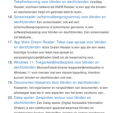
Tekstherkenning voor blinden en slechtzienden
OneStep
Reader, voorheen bekend als KNFB Reader, is een app die blinden
en slechtzienden helpt om gedrukte tekst te lezen...
Screenreader (schermuitleesprogramma) voor blinden en
slechtzienden
Een screenreader, ook wel een
schermuitleesprogramma of schermlezer genoemd, is een
softwaretoepassing voor blinden en slechtzienden. Een screenreader
zet tekstuele...
App Voice Dream Reader: Tekst-naar-spraak voor blinden
en slechtzienden
Voice Dream Reader is een app die een reeks
krachtige functies voor tekst-naar-spraak en
aanpassingsmogelijkheden biedt om de leeservaring voor...
Windows 11: Toegankelijkheidsopties voor blinden en
slechtzienden
Microsoft biedt diverse toegankelijkheidsopties in
Windows 11 voor mensen met een visuele beperking. Hierdoor
kunnen blinden en slechtzienden ook met...
Documenten klasseren door blinden en slechtzienden
Klasseren, het organiseren en rangschikken van documenten, is een
alledaagse taak die in veel aspecten van het leven voorkomt, van...
Daisy-speler: Gesproken lectuur voor blinden en
slechtzienden
Een Daisy-speler (Digital Accessible Information
SYstem) is een elektronisch apparaat waarmee blinden en
slechtzienden boeken, tijdschriften, kranten en andere geschreven...