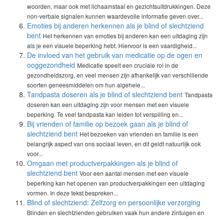
woorden, maar ook met lichaamstaal en gezichtsuitdrukkingen. Deze
non-verbale signalen kunnen waardevolle informatie geven over...
Emoties bij anderen herkennen als je blind of slechtziend
bent
Het herkennen van emoties bij anderen kan een uitdaging zijn
als je een visuele beperking hebt. Hiervoor is een vaardigheid...
De invloed van het gebruik van medicatie op de ogen en
ooggezondheid
Medicatie speelt een cruciale rol in de
gezondheidszorg, en veel mensen zijn afhankelijk van verschillende
soorten geneesmiddelen om hun algehele...
Tandpasta doseren als je blind of slechtziend bent
Tandpasta
doseren kan een uitdaging zijn voor mensen met een visuele
beperking. Te veel tandpasta kan leiden tot verspilling en...
Bij vrienden of familie op bezoek gaan als je blind of
slechtziend bent
Het bezoeken van vrienden en familie is een
belangrijk aspect van ons sociaal leven, en dit geldt natuurlijk ook
voor...
Omgaan met productverpakkingen als je blind of
slechtziend bent
Voor een aantal mensen met een visuele
beperking kan het openen van productverpakkingen een uitdaging
vormen. In deze tekst bespreken...
Blind of slechtziend: Zelfzorg en persoonlijke verzorging
Blinden en slechtzienden gebruiken vaak hun andere zintuigen en