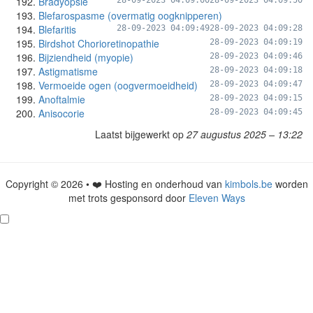
Bradyopsie
28-09-2023 04:09:00
28-09-2023 04:09:50
Blefarospasme (overmatig oogknipperen)
Blefaritis
28-09-2023 04:09:49
28-09-2023 04:09:28
Birdshot Chorioretinopathie
28-09-2023 04:09:19
Bijziendheid (myopie)
28-09-2023 04:09:46
Astigmatisme
28-09-2023 04:09:18
Vermoeide ogen (oogvermoeidheid)
28-09-2023 04:09:47
Anoftalmie
28-09-2023 04:09:15
Anisocorie
28-09-2023 04:09:45
Laatst bijgewerkt op
27 augustus 2025 – 13:22
Copyright © 2026 • ❤️ Hosting en onderhoud van
kimbols.be
worden
met trots gesponsord door
Eleven Ways