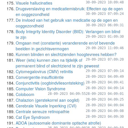
Visuele hallucinaties
30-09-2023 10:09:48
Drugsverslaving en medicatiemisbruik: Effecten op de ogen
en ooggezondheid
30-09-2023 07:09:24
De invloed van het gebruik van medicatie op de ogen en
ooggezondheid
30-09-2023 06:09:31
Body Integrity Identity Disorder (BIID): Verlangen om blind
te zijn
29-09-2023 01:09:30
Omgaan met (constante) veranderende en/of bevende
beelden in gezichtsvermogen
29-09-2023 11:09:46
Kunnen blinden en slechtzienden hoogtevrees hebben?
Weer (iets) kunnen zien na tijdelijk of
29-09-2023 07:09:20
permanent blind of slechtziend te zijn geweest
Cytomegalovirus (CMV) retinitis
29-09-2023 07:09:14
Convergentie-insufficiëntie
28-09-2023 04:09:49
Conjunctivitis (oogbindvliesontsteking)
28-09-2023 04:09:41
Computer Vision Syndrome
28-09-2023 04:09:14
Coloboom
28-09-2023 04:09:55
28-09-2023 04:09:01
Chalazion (gerstekorrel aan ooglid)
28-09-2023 04:09:25
Cerebrale Visuele Inperking (CVI)
28-09-2023 04:09:04
Centrale sereuze retinopathie
28-09-2023 04:09:08
Cat Eye Syndroom
28-09-2023 04:09:30
ADOA (autosomale dominante optische atrofie)