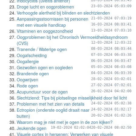
Iridocyclitis (uveitis anterior)
26-03-2024 06:03:43
Droge lucht en oogproblemen
23-03-2024 05:03:09
Verhoogde alertheid bij blinden en slechtzienden
Aanpassingsstoornissen bij personen
21-03-2024 07:03:19
met een visuele handicap
16-03-2024 08:03:41
Vitaminen en ooggezondheid
13-03-2024 07:03:10
Oogproblemen bij het Chronisch Vermoeidheidssyndroom
(CVS)
12-03-2024 12:03:22
Tranende / Waterige ogen
08-03-2024 08:03:44
Oogafscheiding
07-03-2024 06:03:38
Oogallergie
06-03-2024 04:03:47
Gezwollen ogen en oogleden
05-03-2024 08:03:08
Brandende ogen
04-03-2024 06:03:39
Oogwrijven
28-02-2024 03:02:01
Rode ogen
27-02-2024 07:02:01
Acupunctuur voor de ogen
26-02-2024 04:02:00
Slechtziend: Tips bij plotselinge misselijkheid door fel licht
Problemen met het zien van details
24-02-2024 05:02:38
Ectropion (onderste ooglid draait naar
24-02-2024 01:02:17
buiten)
20-02-2024 01:02:26
Waarom mag je niet met je ogen in de zon kijken?
Jeukende ogen
19-02-2024 02:02:04
20-02-2024 08:02:50
Visuele cortex in hersenen: Verwerken van visuele