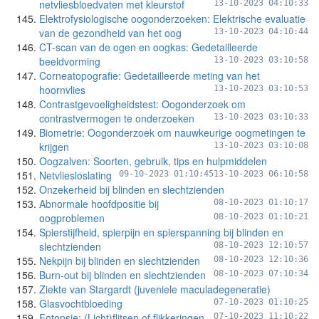
netvliesbloedvaten met kleurstof
13-10-2023 04:10:33
Elektrofysiologische oogonderzoeken: Elektrische evaluatie
van de gezondheid van het oog
13-10-2023 04:10:44
CT-scan van de ogen en oogkas: Gedetailleerde
beeldvorming
13-10-2023 03:10:58
Corneatopografie: Gedetailleerde meting van het
hoornvlies
13-10-2023 03:10:53
Contrastgevoeligheidstest: Oogonderzoek om
contrastvermogen te onderzoeken
13-10-2023 03:10:33
Biometrie: Oogonderzoek om nauwkeurige oogmetingen te
krijgen
13-10-2023 03:10:08
Oogzalven: Soorten, gebruik, tips en hulpmiddelen
Netvliesloslating
09-10-2023 01:10:45
13-10-2023 06:10:58
Onzekerheid bij blinden en slechtzienden
Abnormale hoofdpositie bij
08-10-2023 01:10:17
oogproblemen
08-10-2023 01:10:21
Spierstijfheid, spierpijn en spierspanning bij blinden en
slechtzienden
08-10-2023 12:10:57
Nekpijn bij blinden en slechtzienden
08-10-2023 12:10:36
Burn-out bij blinden en slechtzienden
08-10-2023 07:10:34
Ziekte van Stargardt (juveniele maculadegeneratie)
Glasvochtbloeding
07-10-2023 01:10:25
Fotopsie: (Licht)flitsen of flikkeringen
07-10-2023 11:10:22