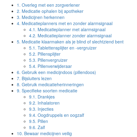
1.
Overleg met een zorgverlener
2.
Medicatie ophalen bij apotheker
3.
Medicijnen herkennen
4.
Medicatieplanners met en zonder alarmsignaal
4.1.
Medicatieplanner met alarmsignaal
4.2.
Medicatieplanner zonder alarmsignaal
5.
Medicatie klaarmaken als je blind of slechtziend bent
5.1.
Tablettensplijter en -vergruizer
5.2.
Pillensplijter
5.3.
Pillenvergruizer
5.4.
Pillenverwijderaar
6.
Gebruik een medicijndoos (pillendoos)
7.
Bijsluiters lezen
8.
Gebruik medicatieherinneringen
9.
Specifieke soorten medicatie
9.1.
Drankjes
9.2.
Inhalatoren
9.3.
Injecties
9.4.
Oogdruppels en oogzalf
9.5.
Pillen
9.6.
Zalf
10.
Bewaar medicijnen veilig