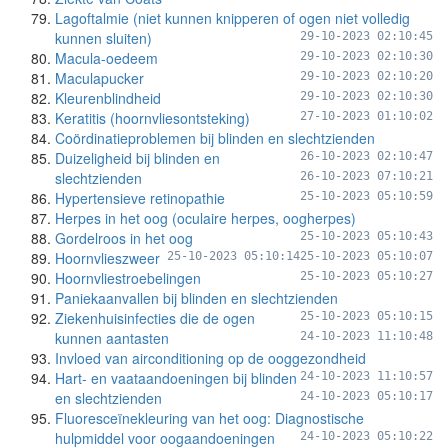
Lagoftalmie (niet kunnen knipperen of ogen niet volledig
kunnen sluiten)
29-10-2023 02:10:45
Macula-oedeem
29-10-2023 02:10:30
Maculapucker
29-10-2023 02:10:20
Kleurenblindheid
29-10-2023 02:10:30
Keratitis (hoornvliesontsteking)
27-10-2023 01:10:02
Coördinatieproblemen bij blinden en slechtzienden
Duizeligheid bij blinden en
26-10-2023 02:10:47
slechtzienden
26-10-2023 07:10:21
Hypertensieve retinopathie
25-10-2023 05:10:59
Herpes in het oog (oculaire herpes, oogherpes)
Gordelroos in het oog
25-10-2023 05:10:43
Hoornvlieszweer
25-10-2023 05:10:14
25-10-2023 05:10:07
Hoornvliestroebelingen
25-10-2023 05:10:27
Paniekaanvallen bij blinden en slechtzienden
Ziekenhuisinfecties die de ogen
25-10-2023 05:10:15
kunnen aantasten
24-10-2023 11:10:48
Invloed van airconditioning op de ooggezondheid
Hart- en vaataandoeningen bij blinden
24-10-2023 11:10:57
en slechtzienden
24-10-2023 05:10:17
Fluoresceïnekleuring van het oog: Diagnostische
hulpmiddel voor oogaandoeningen
24-10-2023 05:10:22