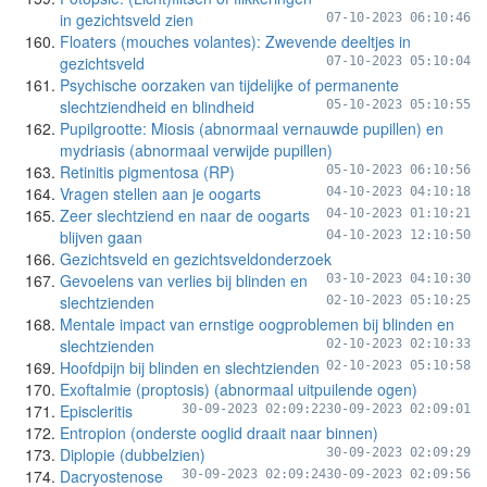
in gezichtsveld zien
07-10-2023 06:10:46
Floaters (mouches volantes): Zwevende deeltjes in
gezichtsveld
07-10-2023 05:10:04
Psychische oorzaken van tijdelijke of permanente
slechtziendheid en blindheid
05-10-2023 05:10:55
Pupilgrootte: Miosis (abnormaal vernauwde pupillen) en
mydriasis (abnormaal verwijde pupillen)
Retinitis pigmentosa (RP)
05-10-2023 06:10:56
Vragen stellen aan je oogarts
04-10-2023 04:10:18
Zeer slechtziend en naar de oogarts
04-10-2023 01:10:21
blijven gaan
04-10-2023 12:10:50
Gezichtsveld en gezichtsveldonderzoek
Gevoelens van verlies bij blinden en
03-10-2023 04:10:30
slechtzienden
02-10-2023 05:10:25
Mentale impact van ernstige oogproblemen bij blinden en
slechtzienden
02-10-2023 02:10:33
Hoofdpijn bij blinden en slechtzienden
02-10-2023 05:10:58
Exoftalmie (proptosis) (abnormaal uitpuilende ogen)
Episcleritis
30-09-2023 02:09:22
30-09-2023 02:09:01
Entropion (onderste ooglid draait naar binnen)
Diplopie (dubbelzien)
30-09-2023 02:09:29
Dacryostenose
30-09-2023 02:09:24
30-09-2023 02:09:56