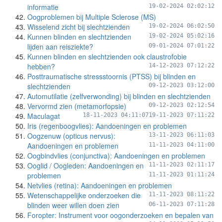
informatie
19-02-2024 02:02:12
Oogproblemen bij Multiple Sclerose (MS)
Wisselend zicht bij slechtzienden
19-02-2024 06:02:50
Kunnen blinden en slechtzienden
19-02-2024 05:02:16
lijden aan reisziekte?
09-01-2024 07:01:22
Kunnen blinden en slechtzienden ook claustrofobie
hebben?
14-12-2023 07:12:22
Posttraumatische stressstoornis (PTSS) bij blinden en
slechtzienden
09-12-2023 03:12:00
Automutilatie (zelfverwonding) bij blinden en slechtzienden
Vervormd zien (metamorfopsie)
09-12-2023 02:12:54
Maculagat
18-11-2023 04:11:07
19-11-2023 07:11:22
Iris (regenboogvlies): Aandoeningen en problemen
Oogzenuw (opticus nervus):
13-11-2023 06:11:03
Aandoeningen en problemen
11-11-2023 04:11:00
Oogbindvlies (conjunctiva): Aandoeningen en problemen
Ooglid / Oogleden: Aandoeningen en
11-11-2023 02:11:17
problemen
11-11-2023 01:11:24
Netvlies (retina): Aandoeningen en problemen
Wetenschappelijke onderzoeken die
11-11-2023 08:11:22
blinden weer willen doen zien
06-11-2023 07:11:28
Foropter: Instrument voor oogonderzoeken en bepalen van