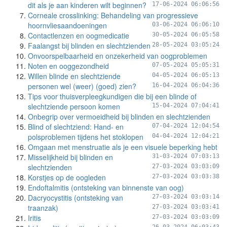
dit als je aan kinderen wilt beginnen?
17-06-2024 06:06:56
Corneale crosslinking: Behandeling van progressieve
hoornvliesaandoeningen
03-06-2024 06:06:10
Contactlenzen en oogmedicatie
30-05-2024 06:05:58
Faalangst bij blinden en slechtzienden
28-05-2024 03:05:24
Onvoorspelbaarheid en onzekerheid van oogproblemen
Noten en ooggezondheid
07-05-2024 05:05:31
Willen blinde en slechtziende
04-05-2024 06:05:13
personen wel (weer) (goed) zien?
16-04-2024 06:04:36
Tips voor thuisverpleegkundigen die bij een blinde of
slechtziende persoon komen
15-04-2024 07:04:41
Onbegrip over vermoeidheid bij blinden en slechtzienden
Blind of slechtziend: Hand- en
07-04-2024 12:04:54
polsproblemen tijdens het stoklopen
04-04-2024 12:04:21
Omgaan met menstruatie als je een visuele beperking hebt
Misselijkheid bij blinden en
31-03-2024 07:03:13
slechtzienden
27-03-2024 03:03:09
Korstjes op de oogleden
27-03-2024 03:03:38
Endoftalmitis (ontsteking van binnenste van oog)
Dacryocystitis (ontsteking van
27-03-2024 03:03:14
traanzak)
27-03-2024 03:03:41
Iritis
27-03-2024 03:03:09