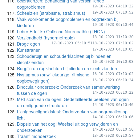
Scleralenzen: Behandeling van verschillende
oogproblemen
19-10-2023 04:10:22
Scheelzien (strabisme, strabismus)
19-10-2023 07:10:52
Vaak voorkomende oogproblemen en oogziekten bij
kinderen
19-10-2023 06:10:44
Leber Erfelijke Optische Neuropathie (LHON)
Verziendheid (hypermetropie)
18-10-2023 11:10:30
Droge ogen
17-10-2023 05:10:51
18-10-2023 07:10:02
Kunsttranen
17-10-2023 04:10:05
Schouderpijn en schouderklachten bij blinden en
slechtzienden
16-10-2023 10:10:08
Rugpijn en rugklachten bij blinden en slechtzienden
Nystagmus (onwillekeurige, ritmische
16-10-2023 07:10:02
oogbewegingen)
16-10-2023 06:10:24
Binoculair onderzoek: Onderzoek van samenwerking
tussen de ogen
14-10-2023 06:10:22
MRI-scan van de ogen: Gedetailleerde beelden van ogen
en omliggende structuren
14-10-2023 06:10:46
Lichtgevoeligheidstest: Onderzoeken van oogreacties op
licht
14-10-2023 06:10:06
Biopsie van het oog: Weefsel uit oog verwijderen en
onderzoeken
14-10-2023 06:10:56
Traanfilmonderzoek
13-10-2023 06:10:57