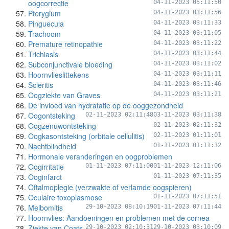
oogcorrectie
04-11-2023 05:11:50
Pterygium
04-11-2023 03:11:56
Pinguecula
04-11-2023 03:11:33
Trachoom
04-11-2023 03:11:05
Premature retinopathie
04-11-2023 03:11:22
Trichiasis
04-11-2023 03:11:44
Subconjunctivale bloeding
04-11-2023 03:11:02
Hoornvlieslittekens
04-11-2023 03:11:11
Scleritis
04-11-2023 03:11:46
Oogziekte van Graves
04-11-2023 03:11:21
De invloed van hydratatie op de ooggezondheid
Oogontsteking
02-11-2023 02:11:48
03-11-2023 03:11:38
Oogzenuwontsteking
02-11-2023 02:11:32
Oogkasontsteking (orbitale cellulitis)
02-11-2023 01:11:01
Nachtblindheid
01-11-2023 01:11:32
Hormonale veranderingen en oogproblemen
Oogirritatie
01-11-2023 07:11:00
01-11-2023 12:11:06
Ooginfarct
01-11-2023 07:11:35
Oftalmoplegie (verzwakte of verlamde oogspieren)
Oculaire toxoplasmose
01-11-2023 07:11:51
Meibomitis
29-10-2023 08:10:19
01-11-2023 07:11:44
Hoornvlies: Aandoeningen en problemen met de cornea
Ziekte van Coats
29-10-2023 02:10:31
29-10-2023 03:10:09