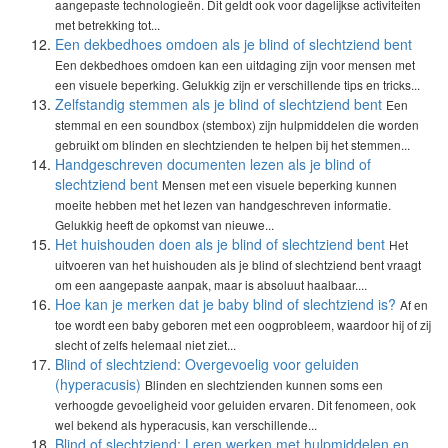
aangepaste technologieën. Dit geldt ook voor dagelijkse activiteiten
met betrekking tot...
Een dekbedhoes omdoen als je blind of slechtziend bent
Een dekbedhoes omdoen kan een uitdaging zijn voor mensen met
een visuele beperking. Gelukkig zijn er verschillende tips en tricks...
Zelfstandig stemmen als je blind of slechtziend bent
Een
stemmal en een soundbox (stembox) zijn hulpmiddelen die worden
gebruikt om blinden en slechtzienden te helpen bij het stemmen...
Handgeschreven documenten lezen als je blind of
slechtziend bent
Mensen met een visuele beperking kunnen
moeite hebben met het lezen van handgeschreven informatie.
Gelukkig heeft de opkomst van nieuwe...
Het huishouden doen als je blind of slechtziend bent
Het
uitvoeren van het huishouden als je blind of slechtziend bent vraagt
om een aangepaste aanpak, maar is absoluut haalbaar....
Hoe kan je merken dat je baby blind of slechtziend is?
Af en
toe wordt een baby geboren met een oogprobleem, waardoor hij of zij
slecht of zelfs helemaal niet ziet...
Blind of slechtziend: Overgevoelig voor geluiden
(hyperacusis)
Blinden en slechtzienden kunnen soms een
verhoogde gevoeligheid voor geluiden ervaren. Dit fenomeen, ook
wel bekend als hyperacusis, kan verschillende...
Blind of slechtziend: Leren werken met hulpmiddelen en