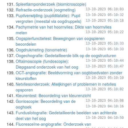
Spleetlamponderzoek (biomicroscopie)
Refractie-onderzoek (oogmeting)
13-10-2023 06:10:03
Pupilverwijding (pupildilatatie): Pupil
13-10-2023 05:10:32
vergroten (meestal via oogdruppels)
13-10-2023 05:10:18
Pachymetrie van het hoornvlies: Dikte van hoornvlies
meten
13-10-2023 05:10:22
Oogspierfunctietest: Bewegingen van oogspieren
beoordelen
13-10-2023 05:10:33
Oogdrukmeting (tonometrie)
13-10-2023 05:10:33
Oogechografie: Gedetailleerde blik op de oogstructuren
Oftalmoscopie (fundoscopie):
13-10-2023 05:10:44
Diepgaand onderzoek van het oog
13-10-2023 05:10:47
OCT-angiografie: Beeldvorming van oogbloedvaten zonder
kleurstoffen
13-10-2023 05:10:10
Netvliesonderzoek: Afwijkingen of problemen in netvlies
opsporen
13-10-2023 05:10:02
Kleurentest: Beoordeling van kleurenzicht
Gonioscopie: Beoordeling van de
13-10-2023 04:10:08
ooghoek
13-10-2023 04:10:16
Fundusfotografie: Gedetailleerde beelden van achterste
deel van het oog
13-10-2023 04:10:50
Fluoresceïne-angiografie: Onderzoek van