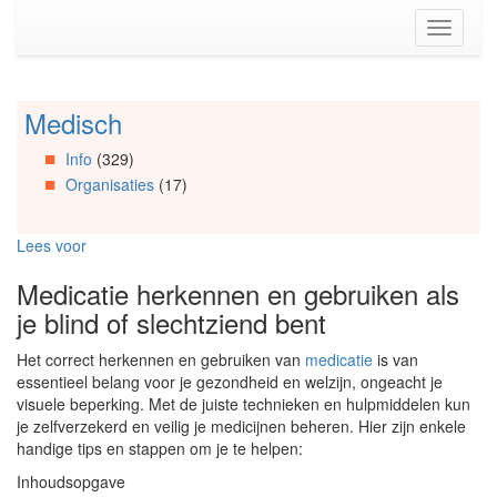
Spring
Toggle
naar
navigati
de
inhoud
(Accesskey
Medisch
Spring
1)
naar
Spring
Info
(329)
Artikels
naar
Organisaties
(17)
Spring
de
naar
primaire
Info
zijbalk
Lees voor
Spring
(Accesskey
naar
2)
Medicatie herkennen en gebruiken als
Organisaties
je blind of slechtziend bent
Spring
naar
Het correct herkennen en gebruiken van
medicatie
is van
Social
essentieel belang voor je gezondheid en welzijn, ongeacht je
media
visuele beperking. Met de juiste technieken en hulpmiddelen kun
je zelfverzekerd en veilig je medicijnen beheren. Hier zijn enkele
handige tips en stappen om je te helpen:
Inhoudsopgave