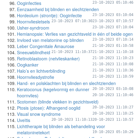
Ooginfecties
23-10-2023 05:10:46
Eenzaamheid bij blinden en slechtzienden
Hordeolum (strontje): Ooginfectie
23-10-2023 03:10:04
Hoornvliesletsels
23-10-2023 07:10:30
23-10-2023 07:10:57
Usher-syndroom
23-10-2023 07:10:04
Hemianopsie: Verlies van gezichtsveld in één of beide ogen
Invloed van melatonine op blinden
23-10-2023 07:10:14
Leber Congenitale Amaurose
21-10-2023 01:10:58
Sneeuwblindheid
21-10-2023 11:10:37
21-10-2023 11:10:18
Retinoblastoom (netvlieskanker)
21-10-2023 11:10:23
Oogkanker
21-10-2023 11:10:08
Halo’s en lichtverblinding
21-10-2023 11:10:36
Hoornvliesdystrofie
21-10-2023 11:10:59
Hand- en polsklachten bij blinden en slechtzienden
Keratoconus (kegelvormig en dunner
20-10-2023 03:10:08
hoornvlies)
20-10-2023 11:10:46
Scotomen (blinde vlekken in gezichtsveld)
Ptosis (ptose): Afhangend ooglid
20-10-2023 11:10:27
Visual snow syndrome
20-10-2023 11:10:25
Uveïtis
20-10-2023 11:10:13
20-10-2023 11:10:57
Lichttherapie bij blinden als behandeling voor
melatoninetekort
19-10-2023 05:10:29