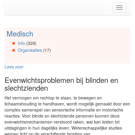
Spring
Toggle
naar
navigati
de
inhoud
(Accesskey
Medisch
Spring
1)
naar
Spring
Info
(329)
Artikels
naar
Organisaties
(17)
Spring
de
naar
primaire
Info
zijbalk
Lees voor
Spring
(Accesskey
naar
2)
Evenwichtsproblemen bij blinden en
Organisaties
slechtzienden
Spring
naar
Het vermogen om rechtop te staan, te bewegen en
Social
lichaamshouding te handhaven, wordt mogelijk gemaakt door een
media
complex samenspel van sensorische informatie en motorische
reacties. Voor blinde en slechtziende personen kunnen deze
evenwichtsmechanismen verstoord raken, wat kan leiden tot
uitdagingen in hun dagelijks leven. Wetenschappelijke studies
werpen licht op de verschillende facetten van