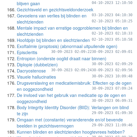
blijven gaan
04-10-2023 12:10:50
Gezichtsveld en gezichtsveldonderzoek
Gevoelens van verlies bij blinden en
03-10-2023 04:10:30
slechtzienden
02-10-2023 05:10:25
Mentale impact van ernstige oogproblemen bij blinden en
slechtzienden
02-10-2023 02:10:33
Hoofdpijn bij blinden en slechtzienden
02-10-2023 05:10:58
Exoftalmie (proptosis) (abnormaal uitpuilende ogen)
Episcleritis
30-09-2023 02:09:22
30-09-2023 02:09:01
Entropion (onderste ooglid draait naar binnen)
Diplopie (dubbelzien)
30-09-2023 02:09:29
Dacryostenose
30-09-2023 02:09:24
30-09-2023 02:09:56
Visuele hallucinaties
30-09-2023 10:09:48
Drugsverslaving en medicatiemisbruik: Effecten op de ogen
en ooggezondheid
30-09-2023 07:09:24
De invloed van het gebruik van medicatie op de ogen en
ooggezondheid
30-09-2023 06:09:31
Body Integrity Identity Disorder (BIID): Verlangen om blind
te zijn
29-09-2023 01:09:30
Omgaan met (constante) veranderende en/of bevende
beelden in gezichtsvermogen
29-09-2023 11:09:46
Kunnen blinden en slechtzienden hoogtevrees hebben?