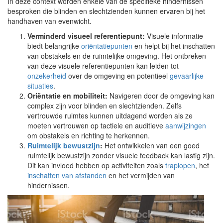
In deze context worden enkele van de specifieke hindernissen
besproken die blinden en slechtzienden kunnen ervaren bij het
handhaven van evenwicht.
Verminderd visueel referentiepunt:
Visuele informatie
biedt belangrijke
oriëntatiepunten
en helpt bij het inschatten
van obstakels en de ruimtelijke omgeving. Het ontbreken
van deze visuele referentiepunten kan leiden tot
onzekerheid
over de omgeving en potentieel
gevaarlijke
situaties
.
Oriëntatie en mobiliteit:
Navigeren door de omgeving kan
complex zijn voor blinden en slechtzienden. Zelfs
vertrouwde ruimtes kunnen uitdagend worden als ze
moeten vertrouwen op tactiele en auditieve
aanwijzingen
om obstakels en richting te herkennen.
Ruimtelijk bewustzijn
:
Het ontwikkelen van een goed
ruimtelijk bewustzijn zonder visuele feedback kan lastig zijn.
Dit kan invloed hebben op activiteiten zoals
traplopen
, het
inschatten van afstanden
en het vermijden van
hindernissen.