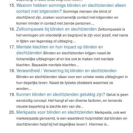
Waarom hebben sommige blinden en slechtzienden alleen
contact met lotgenoten?
Sommige mensen die blind of
slechtziend zijn, zoeken voornamelijk contact met lotgenoten en
komen minder in contact met ziende personen....
Zelfcompassie bij blinden en slechtzienden
Zelfcompassie is
het vermogen om vriendelijk en begripvol te zijn voor jezelf, met name
in tijden van tegenslag of uitdaging....
Mentale klachten en hun impact op blinden en
slechtzienden
Blinden en slechtzienden krijgen naast de
lichamelijke uitdagingen af en toe ook te maken met mentale
klachten. Bepaalde mentale klachten...
Verwardheid / Verwarring bij blinden en slechtzienden
Blinden en slechtzienden staan voor een unieke reeks uitdagingen in
hun dagelijks leven. Naast de fysieke obstakels waarmee ze
worden...
Kunnen blinden en slechtzienden gelukkig zijn?
Geluk is geen
eenduidig concept. Het hangt af van diverse factoren, en iemands
visuele beperking is slechts één van die...
Merkpasta voor blinden en slechtzienden
Merkpasta, ook wel
markeerpasta genoemd, is een waardevol hulpmiddel dat blinden en
slechtzienden helpt bij het dagelijkse leven1. Hiermee is...