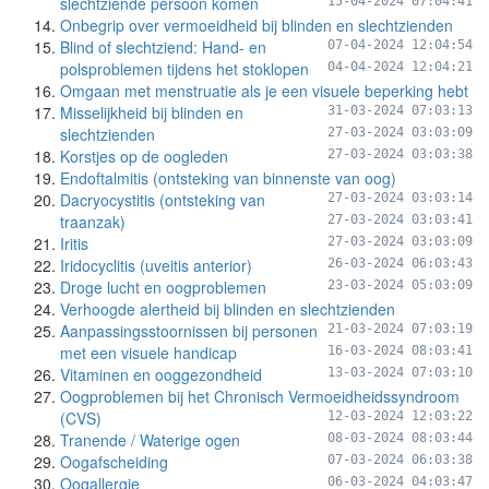
slechtziende persoon komen
15-04-2024 07:04:41
Onbegrip over vermoeidheid bij blinden en slechtzienden
Blind of slechtziend: Hand- en
07-04-2024 12:04:54
polsproblemen tijdens het stoklopen
04-04-2024 12:04:21
Omgaan met menstruatie als je een visuele beperking hebt
Misselijkheid bij blinden en
31-03-2024 07:03:13
slechtzienden
27-03-2024 03:03:09
Korstjes op de oogleden
27-03-2024 03:03:38
Endoftalmitis (ontsteking van binnenste van oog)
Dacryocystitis (ontsteking van
27-03-2024 03:03:14
traanzak)
27-03-2024 03:03:41
Iritis
27-03-2024 03:03:09
Iridocyclitis (uveitis anterior)
26-03-2024 06:03:43
Droge lucht en oogproblemen
23-03-2024 05:03:09
Verhoogde alertheid bij blinden en slechtzienden
Aanpassingsstoornissen bij personen
21-03-2024 07:03:19
met een visuele handicap
16-03-2024 08:03:41
Vitaminen en ooggezondheid
13-03-2024 07:03:10
Oogproblemen bij het Chronisch Vermoeidheidssyndroom
(CVS)
12-03-2024 12:03:22
Tranende / Waterige ogen
08-03-2024 08:03:44
Oogafscheiding
07-03-2024 06:03:38
Oogallergie
06-03-2024 04:03:47