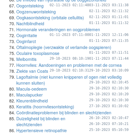
Oogontsteking
02-11-2023 02:11:48
03-11-2023 03:11:38
Oogzenuwontsteking
02-11-2023 02:11:32
Oogkasontsteking (orbitale cellulitis)
02-11-2023 01:11:01
Nachtblindheid
01-11-2023 01:11:32
Hormonale veranderingen en oogproblemen
Oogirritatie
01-11-2023 07:11:00
01-11-2023 12:11:06
Ooginfarct
01-11-2023 07:11:35
Oftalmoplegie (verzwakte of verlamde oogspieren)
Oculaire toxoplasmose
01-11-2023 07:11:51
Meibomitis
29-10-2023 08:10:19
01-11-2023 07:11:44
Hoornvlies: Aandoeningen en problemen met de cornea
Ziekte van Coats
29-10-2023 02:10:31
29-10-2023 03:10:09
Lagoftalmie (niet kunnen knipperen of ogen niet volledig
kunnen sluiten)
29-10-2023 02:10:45
Macula-oedeem
29-10-2023 02:10:30
Maculapucker
29-10-2023 02:10:20
Kleurenblindheid
29-10-2023 02:10:30
Keratitis (hoornvliesontsteking)
27-10-2023 01:10:02
Coördinatieproblemen bij blinden en slechtzienden
Duizeligheid bij blinden en
26-10-2023 02:10:47
slechtzienden
26-10-2023 07:10:21
Hypertensieve retinopathie
25-10-2023 05:10:59