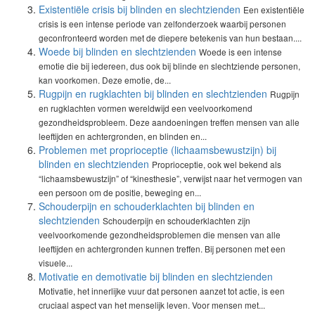
Existentiële crisis bij blinden en slechtzienden
Een existentiële
crisis is een intense periode van zelfonderzoek waarbij personen
geconfronteerd worden met de diepere betekenis van hun bestaan....
Woede bij blinden en slechtzienden
Woede is een intense
emotie die bij iedereen, dus ook bij blinde en slechtziende personen,
kan voorkomen. Deze emotie, de...
Rugpijn en rugklachten bij blinden en slechtzienden
Rugpijn
en rugklachten vormen wereldwijd een veelvoorkomend
gezondheidsprobleem. Deze aandoeningen treffen mensen van alle
leeftijden en achtergronden, en blinden en...
Problemen met proprioceptie (lichaamsbewustzijn) bij
blinden en slechtzienden
Proprioceptie, ook wel bekend als
“lichaamsbewustzijn” of “kinesthesie”, verwijst naar het vermogen van
een persoon om de positie, beweging en...
Schouderpijn en schouderklachten bij blinden en
slechtzienden
Schouderpijn en schouderklachten zijn
veelvoorkomende gezondheidsproblemen die mensen van alle
leeftijden en achtergronden kunnen treffen. Bij personen met een
visuele...
Motivatie en demotivatie bij blinden en slechtzienden
Motivatie, het innerlijke vuur dat personen aanzet tot actie, is een
cruciaal aspect van het menselijk leven. Voor mensen met...