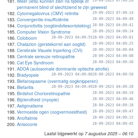
Weer (iets) kunnen zien na tijdelijk of
29-09-2023 07:09:20
permanent blind of slechtziend te zijn geweest
Cytomegalovirus (CMV) retinitis
29-09-2023 07:09:14
Convergentie-insufficiëntie
28-09-2023 04:09:49
Conjunctivitis (oogbindvliesontsteking)
28-09-2023 04:09:41
Computer Vision Syndrome
28-09-2023 04:09:14
Coloboom
28-09-2023 04:09:55
28-09-2023 04:09:01
Chalazion (gerstekorrel aan ooglid)
28-09-2023 04:09:25
Cerebrale Visuele Inperking (CVI)
28-09-2023 04:09:04
Centrale sereuze retinopathie
28-09-2023 04:09:08
Cat Eye Syndroom
28-09-2023 04:09:30
ADOA (autosomale dominante optische atrofie)
Bradyopsie
28-09-2023 04:09:00
28-09-2023 04:09:50
Blefarospasme (overmatig oogknipperen)
Blefaritis
28-09-2023 04:09:49
28-09-2023 04:09:28
Birdshot Chorioretinopathie
28-09-2023 04:09:19
Bijziendheid (myopie)
28-09-2023 04:09:46
Astigmatisme
28-09-2023 04:09:18
Vermoeide ogen (oogvermoeidheid)
28-09-2023 04:09:47
Anoftalmie
28-09-2023 04:09:15
Anisocorie
28-09-2023 04:09:45
Laatst bijgewerkt op
7 augustus 2025 – 06:10