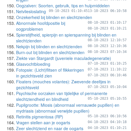
Oogzalven: Soorten, gebruik, tips en hulpmiddelen
Netvliesloslating
09-10-2023 01:10:45
13-10-2023 06:10:58
Onzekerheid bij blinden en slechtzienden
Abnormale hoofdpositie bij
08-10-2023 01:10:17
oogproblemen
08-10-2023 01:10:21
Spierstijfheid, spierpijn en spierspanning bij blinden en
slechtzienden
08-10-2023 12:10:57
Nekpijn bij blinden en slechtzienden
08-10-2023 12:10:36
Burn-out bij blinden en slechtzienden
08-10-2023 07:10:34
Ziekte van Stargardt (juveniele maculadegeneratie)
Glasvochtbloeding
07-10-2023 01:10:25
Fotopsie: (Licht)flitsen of flikkeringen
07-10-2023 11:10:22
in gezichtsveld zien
07-10-2023 06:10:46
Floaters (mouches volantes): Zwevende deeltjes in
gezichtsveld
07-10-2023 05:10:04
Psychische oorzaken van tijdelijke of permanente
slechtziendheid en blindheid
05-10-2023 05:10:55
Pupilgrootte: Miosis (abnormaal vernauwde pupillen) en
mydriasis (abnormaal verwijde pupillen)
Retinitis pigmentosa (RP)
05-10-2023 06:10:56
Vragen stellen aan je oogarts
04-10-2023 04:10:18
Zeer slechtziend en naar de oogarts
04-10-2023 01:10:21