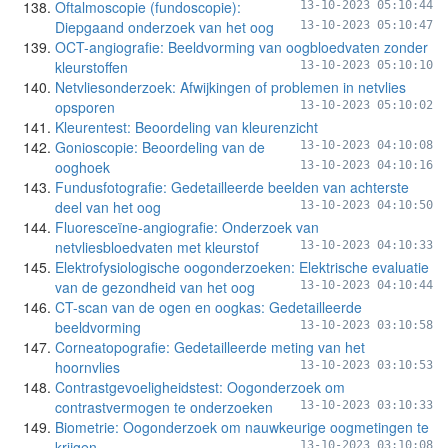
Oftalmoscopie (fundoscopie):
13-10-2023 05:10:44
Diepgaand onderzoek van het oog
13-10-2023 05:10:47
OCT-angiografie: Beeldvorming van oogbloedvaten zonder
kleurstoffen
13-10-2023 05:10:10
Netvliesonderzoek: Afwijkingen of problemen in netvlies
opsporen
13-10-2023 05:10:02
Kleurentest: Beoordeling van kleurenzicht
Gonioscopie: Beoordeling van de
13-10-2023 04:10:08
ooghoek
13-10-2023 04:10:16
Fundusfotografie: Gedetailleerde beelden van achterste
deel van het oog
13-10-2023 04:10:50
Fluoresceïne-angiografie: Onderzoek van
netvliesbloedvaten met kleurstof
13-10-2023 04:10:33
Elektrofysiologische oogonderzoeken: Elektrische evaluatie
van de gezondheid van het oog
13-10-2023 04:10:44
CT-scan van de ogen en oogkas: Gedetailleerde
beeldvorming
13-10-2023 03:10:58
Corneatopografie: Gedetailleerde meting van het
hoornvlies
13-10-2023 03:10:53
Contrastgevoeligheidstest: Oogonderzoek om
contrastvermogen te onderzoeken
13-10-2023 03:10:33
Biometrie: Oogonderzoek om nauwkeurige oogmetingen te
krijgen
13-10-2023 03:10:08