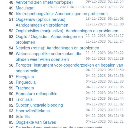
Vervormd zien (metamorfopsie)
09-12-2023 02:12:54
Maculagat
18-11-2023 04:11:07
19-11-2023 07:11:22
Iris (regenboogvlies): Aandoeningen en problemen
Oogzenuw (opticus nervus):
13-11-2023 06:11:03
Aandoeningen en problemen
11-11-2023 04:11:00
Oogbindvlies (conjunctiva): Aandoeningen en problemen
Ooglid / Oogleden: Aandoeningen en
11-11-2023 02:11:17
problemen
11-11-2023 01:11:24
Netvlies (retina): Aandoeningen en problemen
Wetenschappelijke onderzoeken die
11-11-2023 08:11:22
blinden weer willen doen zien
06-11-2023 07:11:28
Foropter: Instrument voor oogonderzoeken en bepalen van
oogcorrectie
04-11-2023 05:11:50
Pterygium
04-11-2023 03:11:56
Pinguecula
04-11-2023 03:11:33
Trachoom
04-11-2023 03:11:05
Premature retinopathie
04-11-2023 03:11:22
Trichiasis
04-11-2023 03:11:44
Subconjunctivale bloeding
04-11-2023 03:11:02
Hoornvlieslittekens
04-11-2023 03:11:11
Scleritis
04-11-2023 03:11:46
Oogziekte van Graves
04-11-2023 03:11:21
De invloed van hydratatie op de ooggezondheid