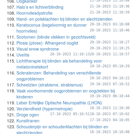
Oogkanker
21-10-2023 11:10:08
Halo’s en lichtverblinding
21-10-2023 11:10:36
Hoornvliesdystrofie
21-10-2023 11:10:59
Hand- en polsklachten bij blinden en slechtzienden
Keratoconus (kegelvormig en dunner
20-10-2023 03:10:08
hoornvlies)
20-10-2023 11:10:46
Scotomen (blinde vlekken in gezichtsveld)
Ptosis (ptose): Afhangend ooglid
20-10-2023 11:10:27
Visual snow syndrome
20-10-2023 11:10:25
Uveïtis
20-10-2023 11:10:13
20-10-2023 11:10:57
Lichttherapie bij blinden als behandeling voor
melatoninetekort
19-10-2023 05:10:29
Scleralenzen: Behandeling van verschillende
oogproblemen
19-10-2023 04:10:22
Scheelzien (strabisme, strabismus)
19-10-2023 07:10:52
Vaak voorkomende oogproblemen en oogziekten bij
kinderen
19-10-2023 06:10:44
Leber Erfelijke Optische Neuropathie (LHON)
Verziendheid (hypermetropie)
18-10-2023 11:10:30
Droge ogen
17-10-2023 05:10:51
18-10-2023 07:10:02
Kunsttranen
17-10-2023 04:10:05
Schouderpijn en schouderklachten bij blinden en
slechtzienden
16-10-2023 10:10:08