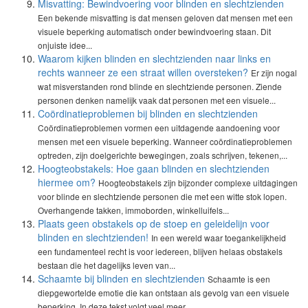
Misvatting: Bewindvoering voor blinden en slechtzienden
Een bekende misvatting is dat mensen geloven dat mensen met een
visuele beperking automatisch onder bewindvoering staan. Dit
onjuiste idee...
Waarom kijken blinden en slechtzienden naar links en
rechts wanneer ze een straat willen oversteken?
Er zijn nogal
wat misverstanden rond blinde en slechtziende personen. Ziende
personen denken namelijk vaak dat personen met een visuele...
Coördinatieproblemen bij blinden en slechtzienden
Coördinatieproblemen vormen een uitdagende aandoening voor
mensen met een visuele beperking. Wanneer coördinatieproblemen
optreden, zijn doelgerichte bewegingen, zoals schrijven, tekenen,...
Hoogteobstakels: Hoe gaan blinden en slechtzienden
hiermee om?
Hoogteobstakels zijn bijzonder complexe uitdagingen
voor blinde en slechtziende personen die met een witte stok lopen.
Overhangende takken, immoborden, winkelluifels...
Plaats geen obstakels op de stoep en geleidelijn voor
blinden en slechtzienden!
In een wereld waar toegankelijkheid
een fundamenteel recht is voor iedereen, blijven helaas obstakels
bestaan die het dagelijks leven van...
Schaamte bij blinden en slechtzienden
Schaamte is een
diepgewortelde emotie die kan ontstaan als gevolg van een visuele
beperking. In deze tekst volgt veel meer...