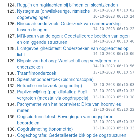
Rugpijn en rugklachten bij blinden en slechtzienden
Nystagmus (onwillekeurige, ritmische
16-10-2023 07:10:02
oogbewegingen)
16-10-2023 06:10:24
Binoculair onderzoek: Onderzoek van samenwerking
tussen de ogen
14-10-2023 06:10:22
MRI-scan van de ogen: Gedetailleerde beelden van ogen
en omliggende structuren
14-10-2023 06:10:46
Lichtgevoeligheidstest: Onderzoeken van oogreacties op
licht
14-10-2023 06:10:06
Biopsie van het oog: Weefsel uit oog verwijderen en
onderzoeken
14-10-2023 06:10:56
Traanfilmonderzoek
13-10-2023 06:10:57
Spleetlamponderzoek (biomicroscopie)
Refractie-onderzoek (oogmeting)
13-10-2023 06:10:03
Pupilverwijding (pupildilatatie): Pupil
13-10-2023 05:10:32
vergroten (meestal via oogdruppels)
13-10-2023 05:10:18
Pachymetrie van het hoornvlies: Dikte van hoornvlies
meten
13-10-2023 05:10:22
Oogspierfunctietest: Bewegingen van oogspieren
beoordelen
13-10-2023 05:10:33
Oogdrukmeting (tonometrie)
13-10-2023 05:10:33
Oogechografie: Gedetailleerde blik op de oogstructuren