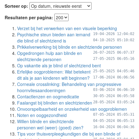
Sorteer op:
Resultaten per pagina:
Verzet bij het verwerken van een visuele beperking
Psychische steun bieden aan iemand
19-04-2026 12:04:02
die blind of slechtziend is
04-10-2025 05:10:02
Prikkelverwerking bij blinde en slechtziende personen
Opgedrongen hulp aan blinde en
26-07-2025 06:07:37
slechtziende personen
27-05-2025 06:05:16
Op vakantie als je blind of slechtziend bent
Erfelijke oogproblemen: Wat betekent
25-05-2025 04:05:46
dit als je aan kinderen wilt beginnen?
17-06-2024 06:06:56
Corneale crosslinking: Behandeling van progressieve
hoornvliesaandoeningen
03-06-2024 06:06:10
Contactlenzen en oogmedicatie
30-05-2024 06:05:58
Faalangst bij blinden en slechtzienden
28-05-2024 03:05:24
Onvoorspelbaarheid en onzekerheid van oogproblemen
Noten en ooggezondheid
07-05-2024 05:05:31
Willen blinde en slechtziende
04-05-2024 06:05:13
personen wel (weer) (goed) zien?
16-04-2024 06:04:36
Tips voor thuisverpleegkundigen die bij een blinde of