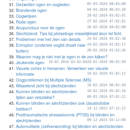
Gezwollen ogen en oogleden
05-03-2024 08:03:08
Brandende ogen
04-03-2024 06:03:39
Oogwrijven
28-02-2024 03:02:01
Rode ogen
27-02-2024 07:02:01
Acupunctuur voor de ogen
26-02-2024 04:02:00
Slechtziend: Tips bij plotselinge misselijkheid door fel licht
Problemen met het zien van details
24-02-2024 05:02:38
Ectropion (onderste ooglid draait naar
24-02-2024 01:02:17
buiten)
20-02-2024 01:02:26
Waarom mag je niet met je ogen in de zon kijken?
Jeukende ogen
19-02-2024 02:02:04
20-02-2024 08:02:50
Visuele cortex in hersenen: Verwerken van visuele
informatie
19-02-2024 02:02:12
Oogproblemen bij Multiple Sclerose (MS)
Wisselend zicht bij slechtzienden
19-02-2024 06:02:50
Kunnen blinden en slechtzienden
19-02-2024 05:02:16
lijden aan reisziekte?
09-01-2024 07:01:22
Kunnen blinden en slechtzienden ook claustrofobie
hebben?
14-12-2023 07:12:22
Posttraumatische stressstoornis (PTSS) bij blinden en
slechtzienden
09-12-2023 03:12:00
Automutilatie (zelfverwonding) bij blinden en slechtzienden