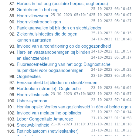
Herpes in het oog (oculaire herpes, oogherpes)
Gordelroos in het oog
25-10-2023 05:10:43
Hoornvlieszweer
25-10-2023 05:10:14
25-10-2023 05:10:07
Hoornvliestroebelingen
25-10-2023 05:10:27
Paniekaanvallen bij blinden en slechtzienden
Ziekenhuisinfecties die de ogen
25-10-2023 05:10:15
kunnen aantasten
24-10-2023 11:10:48
Invloed van airconditioning op de ooggezondheid
Hart- en vaataandoeningen bij blinden
24-10-2023 11:10:57
en slechtzienden
24-10-2023 05:10:17
Fluoresceïnekleuring van het oog: Diagnostische
hulpmiddel voor oogaandoeningen
24-10-2023 05:10:22
Ooginfecties
23-10-2023 05:10:46
Eenzaamheid bij blinden en slechtzienden
Hordeolum (strontje): Ooginfectie
23-10-2023 03:10:04
Hoornvliesletsels
23-10-2023 07:10:30
23-10-2023 07:10:57
Usher-syndroom
23-10-2023 07:10:04
Hemianopsie: Verlies van gezichtsveld in één of beide ogen
Invloed van melatonine op blinden
23-10-2023 07:10:14
Leber Congenitale Amaurose
21-10-2023 01:10:58
Sneeuwblindheid
21-10-2023 11:10:37
21-10-2023 11:10:18
Retinoblastoom (netvlieskanker)
21-10-2023 11:10:23