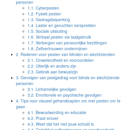
personen
1.1.
Cyberpesten
1.2.
Fysiek pesten
1.3.
Gedragsbeperking
1.4.
Laster en geruchten verspreiden
1.5.
Sociale uitsluiting
1.6.
Verbaal pesten via taalgebruik
1.7.
Verbergen van persoonlijke bezittingen
1.8.
Zelfvertrouwen ondermijnen
2.
Redenen voor pesten van blinden en slechtzienden
2.1.
Onwetendheid en vooroordelen
2.2.
Uiterlijk en anders-zijn
2.3.
Gebrek aan bewustzijn
3.
Gevolgen van pestgedrag voor blinde en slechtziende
personen
3.1.
Lichamelijke gevolgen
3.2.
Emotionele en psychische gevolgen
4.
Tips voor visueel gehandicapten om met pesten om te
gaan
4.1.
Bewustwording en educatie
4.2.
Praat erover
4.3.
Weet dat het niet jouw schuld is
4.4.
Ontwikkel zelfvertrouwen en weerbaarheid