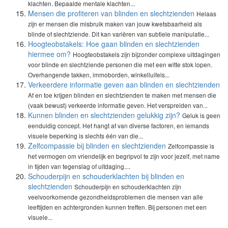
klachten. Bepaalde mentale klachten...
Mensen die profiteren van blinden en slechtzienden
Helaas
zijn er mensen die misbruik maken van jouw kwetsbaarheid als
blinde of slechtziende. Dit kan variëren van subtiele manipulatie...
Hoogteobstakels: Hoe gaan blinden en slechtzienden
hiermee om?
Hoogteobstakels zijn bijzonder complexe uitdagingen
voor blinde en slechtziende personen die met een witte stok lopen.
Overhangende takken, immoborden, winkelluifels...
Verkeerdere informatie geven aan blinden en slechtzienden
Af en toe krijgen blinden en slechtzienden te maken met mensen die
(vaak bewust) verkeerde informatie geven. Het verspreiden van...
Kunnen blinden en slechtzienden gelukkig zijn?
Geluk is geen
eenduidig concept. Het hangt af van diverse factoren, en iemands
visuele beperking is slechts één van die...
Zelfcompassie bij blinden en slechtzienden
Zelfcompassie is
het vermogen om vriendelijk en begripvol te zijn voor jezelf, met name
in tijden van tegenslag of uitdaging....
Schouderpijn en schouderklachten bij blinden en
slechtzienden
Schouderpijn en schouderklachten zijn
veelvoorkomende gezondheidsproblemen die mensen van alle
leeftijden en achtergronden kunnen treffen. Bij personen met een
visuele...