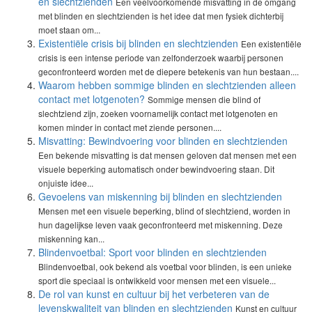
en slechtzienden
Een veelvoorkomende misvatting in de omgang
met blinden en slechtzienden is het idee dat men fysiek dichterbij
moet staan om...
Existentiële crisis bij blinden en slechtzienden
Een existentiële
crisis is een intense periode van zelfonderzoek waarbij personen
geconfronteerd worden met de diepere betekenis van hun bestaan....
Waarom hebben sommige blinden en slechtzienden alleen
contact met lotgenoten?
Sommige mensen die blind of
slechtziend zijn, zoeken voornamelijk contact met lotgenoten en
komen minder in contact met ziende personen....
Misvatting: Bewindvoering voor blinden en slechtzienden
Een bekende misvatting is dat mensen geloven dat mensen met een
visuele beperking automatisch onder bewindvoering staan. Dit
onjuiste idee...
Gevoelens van miskenning bij blinden en slechtzienden
Mensen met een visuele beperking, blind of slechtziend, worden in
hun dagelijkse leven vaak geconfronteerd met miskenning. Deze
miskenning kan...
Blindenvoetbal: Sport voor blinden en slechtzienden
Blindenvoetbal, ook bekend als voetbal voor blinden, is een unieke
sport die speciaal is ontwikkeld voor mensen met een visuele...
De rol van kunst en cultuur bij het verbeteren van de
levenskwaliteit van blinden en slechtzienden
Kunst en cultuur