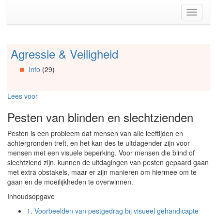
Spring
Toggle
naar
navigati
de
inhoud
(Accesskey
Agressie & Veiligheid
Spring
1)
naar
Spring
Info
(29)
Artikels
naar
Spring
de
naar
primaire
Lees voor
Info
zijbalk
Spring
(Accesskey
Pesten van blinden en slechtzienden
naar
2)
Organisaties
Pesten is een probleem dat mensen van alle leeftijden en
Spring
achtergronden treft, en het kan des te uitdagender zijn voor
naar
mensen met een visuele beperking. Voor mensen die blind of
Social
slechtziend zijn, kunnen de uitdagingen van pesten gepaard gaan
media
met extra obstakels, maar er zijn manieren om hiermee om te
gaan en de moeilijkheden te overwinnen.
Inhoudsopgave
1.
Voorbeelden van pestgedrag bij visueel gehandicapte