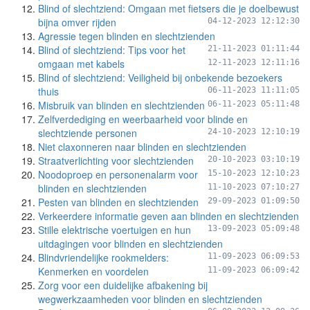
Blind of slechtziend: Omgaan met fietsers die je doelbewust
bijna omver rijden
04-12-2023 12:12:30
Agressie tegen blinden en slechtzienden
Blind of slechtziend: Tips voor het
21-11-2023 01:11:44
omgaan met kabels
12-11-2023 12:11:16
Blind of slechtziend: Veiligheid bij onbekende bezoekers
thuis
06-11-2023 11:11:05
Misbruik van blinden en slechtzienden
06-11-2023 05:11:48
Zelfverdediging en weerbaarheid voor blinde en
slechtziende personen
24-10-2023 12:10:19
Niet claxonneren naar blinden en slechtzienden
Straatverlichting voor slechtzienden
20-10-2023 03:10:19
Noodoproep en personenalarm voor
15-10-2023 12:10:23
blinden en slechtzienden
11-10-2023 07:10:27
Pesten van blinden en slechtzienden
29-09-2023 01:09:50
Verkeerdere informatie geven aan blinden en slechtzienden
Stille elektrische voertuigen en hun
13-09-2023 05:09:48
uitdagingen voor blinden en slechtzienden
Blindvriendelijke rookmelders:
11-09-2023 06:09:53
Kenmerken en voordelen
11-09-2023 06:09:42
Zorg voor een duidelijke afbakening bij
wegwerkzaamheden voor blinden en slechtzienden