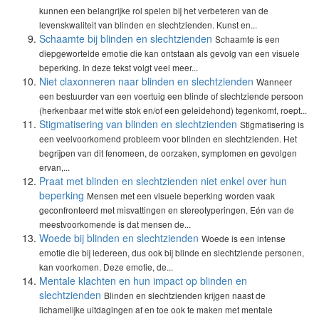
kunnen een belangrijke rol spelen bij het verbeteren van de
levenskwaliteit van blinden en slechtzienden. Kunst en...
Schaamte bij blinden en slechtzienden
Schaamte is een
diepgewortelde emotie die kan ontstaan als gevolg van een visuele
beperking. In deze tekst volgt veel meer...
Niet claxonneren naar blinden en slechtzienden
Wanneer
een bestuurder van een voertuig een blinde of slechtziende persoon
(herkenbaar met witte stok en/of een geleidehond) tegenkomt, roept...
Stigmatisering van blinden en slechtzienden
Stigmatisering is
een veelvoorkomend probleem voor blinden en slechtzienden. Het
begrijpen van dit fenomeen, de oorzaken, symptomen en gevolgen
ervan,...
Praat met blinden en slechtzienden niet enkel over hun
beperking
Mensen met een visuele beperking worden vaak
geconfronteerd met misvattingen en stereotyperingen. Eén van de
meestvoorkomende is dat mensen de...
Woede bij blinden en slechtzienden
Woede is een intense
emotie die bij iedereen, dus ook bij blinde en slechtziende personen,
kan voorkomen. Deze emotie, de...
Mentale klachten en hun impact op blinden en
slechtzienden
Blinden en slechtzienden krijgen naast de
lichamelijke uitdagingen af en toe ook te maken met mentale