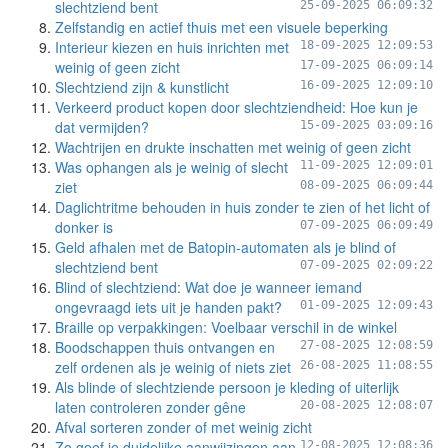
slechtziend bent
25-09-2025 06:09:32
Zelfstandig en actief thuis met een visuele beperking
Interieur kiezen en huis inrichten met
18-09-2025 12:09:53
weinig of geen zicht
17-09-2025 06:09:14
Slechtziend zijn & kunstlicht
16-09-2025 12:09:10
Verkeerd product kopen door slechtziendheid: Hoe kun je
dat vermijden?
15-09-2025 03:09:16
Wachtrijen en drukte inschatten met weinig of geen zicht
Was ophangen als je weinig of slecht
11-09-2025 12:09:01
ziet
08-09-2025 06:09:44
Daglichtritme behouden in huis zonder te zien of het licht of
donker is
07-09-2025 06:09:49
Geld afhalen met de Batopin-automaten als je blind of
slechtziend bent
07-09-2025 02:09:22
Blind of slechtziend: Wat doe je wanneer iemand
ongevraagd iets uit je handen pakt?
01-09-2025 12:09:43
Braille op verpakkingen: Voelbaar verschil in de winkel
Boodschappen thuis ontvangen en
27-08-2025 12:08:59
zelf ordenen als je weinig of niets ziet
26-08-2025 11:08:55
Als blinde of slechtziende persoon je kleding of uiterlijk
laten controleren zonder gêne
20-08-2025 12:08:07
Afval sorteren zonder of met weinig zicht
Zo geef je duidelijke aanwijzingen aan
12-08-2025 12:08:36