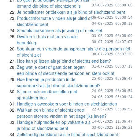
iemand die blind of slechtziend is
07-08-2025 06:08:08
Je hotelkamer ontdekken als je blind of slechtziend bent
Productinformatie vinden als je blind of
06-08-2025 05:08:54
slechtziend bent
04-08-2025 06:08:13
Sleutels herkennen als je weinig of niets ziet
Dweilen in huis met een visuele
03-08-2025 06:08:09
beperking
30-07-2025 04:07:07
Spontaan een vreemde aanspreken als je die persoon niet
of slecht ziet
30-07-2025 06:07:30
Hoe kan je lezen als je blind of slechtziend bent?
Zeg wat je doet of gaat doen tegen
01-07-2025 03:07:13
een blinde of slechtziende persoon en stem ook af
Hoe herken je producten in de
25-06-2025 05:06:47
supermarkt als je blind of slechtziend bent?
Slimme huishoudtoestellen met
24-06-2025 06:06:54
spraakinterface
24-06-2025 05:06:24
Handige slowcookers voor blinden en slechtzienden
Wat kan een blinde of slechtziende
22-06-2025 05:06:52
persoon storend vinden in het dagelijks leven?
Handige hulpmiddelen op vakantie als
14-06-2025 11:06:47
je blind of slechtziend bent
03-06-2025 11:06:21
Zelfstandig bankieren als je blind of slechtziend bent