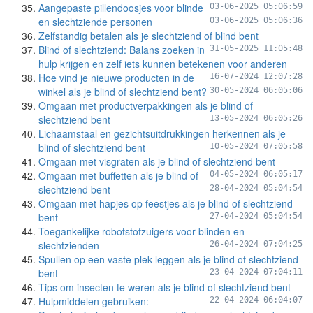
Aangepaste pillendoosjes voor blinde
03-06-2025 05:06:59
en slechtziende personen
03-06-2025 05:06:36
Zelfstandig betalen als je slechtziend of blind bent
Blind of slechtziend: Balans zoeken in
31-05-2025 11:05:48
hulp krijgen en zelf iets kunnen betekenen voor anderen
Hoe vind je nieuwe producten in de
16-07-2024 12:07:28
winkel als je blind of slechtziend bent?
30-05-2024 06:05:06
Omgaan met productverpakkingen als je blind of
slechtziend bent
13-05-2024 06:05:26
Lichaamstaal en gezichtsuitdrukkingen herkennen als je
blind of slechtziend bent
10-05-2024 07:05:58
Omgaan met visgraten als je blind of slechtziend bent
Omgaan met buffetten als je blind of
04-05-2024 06:05:17
slechtziend bent
28-04-2024 05:04:54
Omgaan met hapjes op feestjes als je blind of slechtziend
bent
27-04-2024 05:04:54
Toegankelijke robotstofzuigers voor blinden en
slechtzienden
26-04-2024 07:04:25
Spullen op een vaste plek leggen als je blind of slechtziend
bent
23-04-2024 07:04:11
Tips om insecten te weren als je blind of slechtziend bent
Hulpmiddelen gebruiken:
22-04-2024 06:04:07