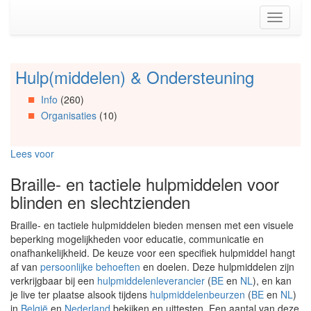
Spring
Toggle
naar
navigati
de
inhoud
(Accesskey
Hulp(middelen) & Ondersteuning
Spring
1)
naar
Spring
Info
(260)
Artikels
naar
Organisaties
(10)
Spring
de
naar
primaire
Info
zijbalk
Lees voor
Spring
(Accesskey
naar
2)
Braille- en tactiele hulpmiddelen voor
Organisaties
blinden en slechtzienden
Spring
naar
Braille- en tactiele hulpmiddelen bieden mensen met een visuele
Social
beperking mogelijkheden voor educatie, communicatie en
media
onafhankelijkheid. De keuze voor een specifiek hulpmiddel hangt
af van
persoonlijke behoeften
en doelen. Deze hulpmiddelen zijn
verkrijgbaar bij een
hulpmiddelenleverancier
(
BE
en
NL
), en kan
je live ter plaatse alsook tijdens
hulpmiddelenbeurzen
(
BE
en
NL
)
in
België
en
Nederland
bekijken en uittesten. Een aantal van deze