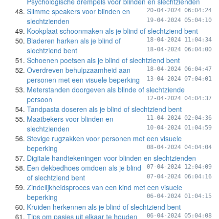
Psychologische drempels voor blinden en slechtzienden
Slimme speakers voor blinden en
20-04-2024 06:04:24
slechtzienden
19-04-2024 05:04:10
Kookplaat schoonmaken als je blind of slechtziend bent
Bladeren harken als je blind of
18-04-2024 11:04:34
slechtziend bent
18-04-2024 06:04:00
Schoenen poetsen als je blind of slechtziend bent
Overdreven behulpzaamheid aan
18-04-2024 06:04:47
personen met een visuele beperking
13-04-2024 07:04:01
Meterstanden doorgeven als blinde of slechtziende
persoon
12-04-2024 04:04:37
Tandpasta doseren als je blind of slechtziend bent
Maatbekers voor blinden en
11-04-2024 02:04:36
slechtzienden
10-04-2024 01:04:59
Stevige rugzakken voor personen met een visuele
beperking
08-04-2024 04:04:04
Digitale handtekeningen voor blinden en slechtzienden
Een dekbedhoes omdoen als je blind
07-04-2024 12:04:09
of slechtziend bent
07-04-2024 06:04:16
Zindelijkheidsproces van een kind met een visuele
beperking
06-04-2024 01:04:15
Kruiden herkennen als je blind of slechtziend bent
Tips om pasjes uit elkaar te houden
06-04-2024 05:04:08