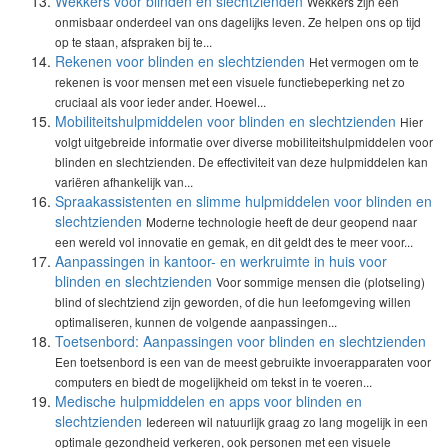
Wekkers voor blinden en slechtzienden
Wekkers zijn een
onmisbaar onderdeel van ons dagelijks leven. Ze helpen ons op tijd
op te staan, afspraken bij te...
Rekenen voor blinden en slechtzienden
Het vermogen om te
rekenen is voor mensen met een visuele functiebeperking net zo
cruciaal als voor ieder ander. Hoewel...
Mobiliteitshulpmiddelen voor blinden en slechtzienden
Hier
volgt uitgebreide informatie over diverse mobiliteitshulpmiddelen voor
blinden en slechtzienden. De effectiviteit van deze hulpmiddelen kan
variëren afhankelijk van...
Spraakassistenten en slimme hulpmiddelen voor blinden en
slechtzienden
Moderne technologie heeft de deur geopend naar
een wereld vol innovatie en gemak, en dit geldt des te meer voor...
Aanpassingen in kantoor- en werkruimte in huis voor
blinden en slechtzienden
Voor sommige mensen die (plotseling)
blind of slechtziend zijn geworden, of die hun leefomgeving willen
optimaliseren, kunnen de volgende aanpassingen...
Toetsenbord: Aanpassingen voor blinden en slechtzienden
Een toetsenbord is een van de meest gebruikte invoerapparaten voor
computers en biedt de mogelijkheid om tekst in te voeren...
Medische hulpmiddelen en apps voor blinden en
slechtzienden
Iedereen wil natuurlijk graag zo lang mogelijk in een
optimale gezondheid verkeren, ook personen met een visuele