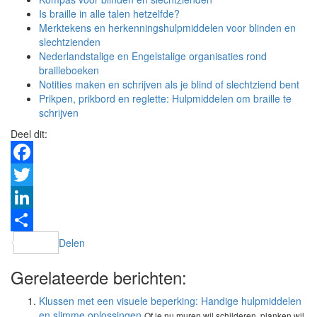
Is braille in alle talen hetzelfde?
Merktekens en herkenningshulpmiddelen voor blinden en
slechtzienden
Nederlandstalige en Engelstalige organisaties rond
brailleboeken
Notities maken en schrijven als je blind of slechtziend bent
Prikpen, prikbord en reglette: Hulpmiddelen om braille te
schrijven
Deel dit:
Facebook
Twitter
LinkedIn
Delen
Gerelateerde berichten:
Klussen met een visuele beperking: Handige hulpmiddelen
en slimme oplossingen
Of je nu muren wil schilderen, planken wil