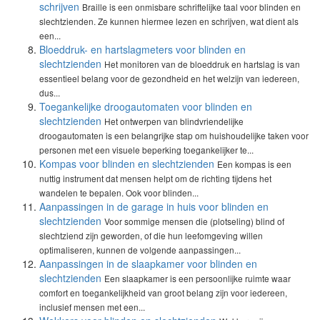
schrijven
Braille is een onmisbare schriftelijke taal voor blinden en
slechtzienden. Ze kunnen hiermee lezen en schrijven, wat dient als
een...
Bloeddruk- en hartslagmeters voor blinden en
slechtzienden
Het monitoren van de bloeddruk en hartslag is van
essentieel belang voor de gezondheid en het welzijn van iedereen,
dus...
Toegankelijke droogautomaten voor blinden en
slechtzienden
Het ontwerpen van blindvriendelijke
droogautomaten is een belangrijke stap om huishoudelijke taken voor
personen met een visuele beperking toegankelijker te...
Kompas voor blinden en slechtzienden
Een kompas is een
nuttig instrument dat mensen helpt om de richting tijdens het
wandelen te bepalen. Ook voor blinden...
Aanpassingen in de garage in huis voor blinden en
slechtzienden
Voor sommige mensen die (plotseling) blind of
slechtziend zijn geworden, of die hun leefomgeving willen
optimaliseren, kunnen de volgende aanpassingen...
Aanpassingen in de slaapkamer voor blinden en
slechtzienden
Een slaapkamer is een persoonlijke ruimte waar
comfort en toegankelijkheid van groot belang zijn voor iedereen,
inclusief mensen met een...