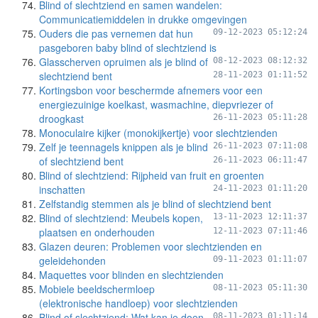
Blind of slechtziend en samen wandelen:
Communicatiemiddelen in drukke omgevingen
Ouders die pas vernemen dat hun
09-12-2023 05:12:24
pasgeboren baby blind of slechtziend is
Glasscherven opruimen als je blind of
08-12-2023 08:12:32
slechtziend bent
28-11-2023 01:11:52
Kortingsbon voor beschermde afnemers voor een
energiezuinige koelkast, wasmachine, diepvriezer of
droogkast
26-11-2023 05:11:28
Monoculaire kijker (monokijkertje) voor slechtzienden
Zelf je teennagels knippen als je blind
26-11-2023 07:11:08
of slechtziend bent
26-11-2023 06:11:47
Blind of slechtziend: Rijpheid van fruit en groenten
inschatten
24-11-2023 01:11:20
Zelfstandig stemmen als je blind of slechtziend bent
Blind of slechtziend: Meubels kopen,
13-11-2023 12:11:37
plaatsen en onderhouden
12-11-2023 07:11:46
Glazen deuren: Problemen voor slechtzienden en
geleidehonden
09-11-2023 01:11:07
Maquettes voor blinden en slechtzienden
Mobiele beeldschermloep
08-11-2023 05:11:30
(elektronische handloep) voor slechtzienden
Blind of slechtziend: Wat kan je doen
08-11-2023 01:11:14