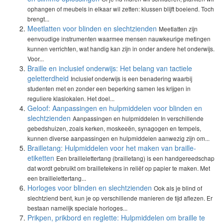
ophangen of meubels in elkaar wil zetten: klussen blijft boeiend. Toch
brengt...
Meetlatten voor blinden en slechtzienden
Meetlatten zijn
eenvoudige instrumenten waarmee mensen nauwkeurige metingen
kunnen verrichten, wat handig kan zijn in onder andere het onderwijs.
Voor...
Braille en inclusief onderwijs: Het belang van tactiele
geletterdheid
Inclusief onderwijs is een benadering waarbij
studenten met en zonder een beperking samen les krijgen in
reguliere klaslokalen. Het doel...
Geloof: Aanpassingen en hulpmiddelen voor blinden en
slechtzienden
Aanpassingen en hulpmiddelen In verschillende
gebedshuizen, zoals kerken, moskeeën, synagogen en tempels,
kunnen diverse aanpassingen en hulpmiddelen aanwezig zijn om...
Brailletang: Hulpmiddelen voor het maken van braille-
etiketten
Een braillelettertang (brailletang) is een handgereedschap
dat wordt gebruikt om brailletekens in reliëf op papier te maken. Met
een braillelettertang...
Horloges voor blinden en slechtzienden
Ook als je blind of
slechtziend bent, kun je op verschillende manieren de tijd aflezen. Er
bestaan namelijk speciale horloges...
Prikpen, prikbord en reglette: Hulpmiddelen om braille te