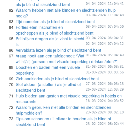
als je blind of slechtziend bent
04-04-2024 11:04:41
Waarom hebben niet alle blinden en slechtzienden hulp
nodig?
03-04-2024 11:04:48
Tijd opmeten als je blind of slechtziend bent
Porties eten inschatten en
03-04-2024 07:04:50
opscheppen als je blind of slechtziend bent
Bril blijven dragen als je zicht te slecht
03-04-2024 06:04:31
is
02-04-2024 07:04:12
Vervaldata lezen als je blind of slechtziend bent
Vraag nooit aan een tafelgenoot: “Wat
01-04-2024 05:04:49
wil hij/zij (persoon met visuele beperking) drinken/eten?”
Douchen en baden met een visuele
31-03-2024 06:03:31
beperking
31-03-2024 03:03:56
Zich aankleden als je blind of slechtziend bent
Stof afdoen (afstoffen) als je blind of
27-03-2024 06:03:13
slechtziend bent
26-03-2024 12:03:29
Hulp bieden aan gasten met visuele beperking in hotels en
restaurants
16-03-2024 04:03:52
Waarom gebruiken niet alle blinden en slechtzienden
hulpmiddelen?
23-02-2024 08:02:10
Tips om schoenen uit elkaar te houden als je blind of
slechtziend bent
23-02-2024 08:02:44