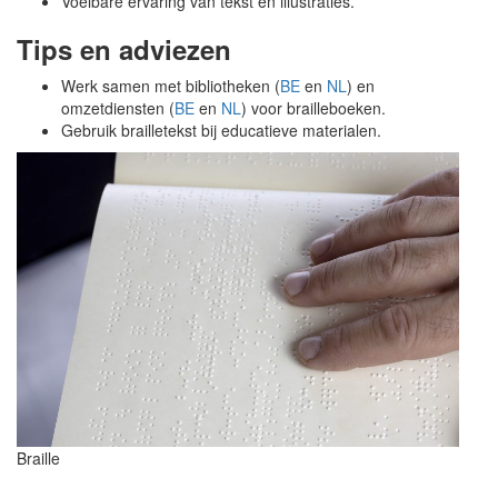
Voelbare ervaring van tekst en illustraties.
Tips en adviezen
Werk samen met bibliotheken (
BE
en
NL
) en
omzetdiensten (
BE
en
NL
) voor brailleboeken.
Gebruik brailletekst bij educatieve materialen.
Braille