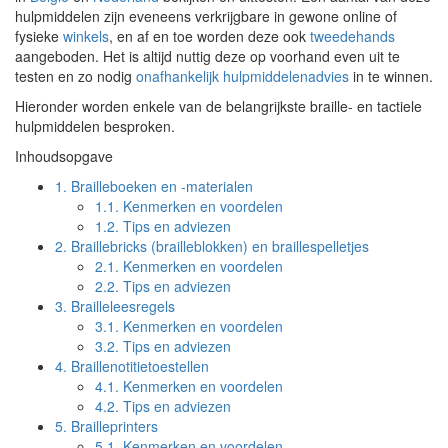
hulpmiddelen zijn eveneens verkrijgbare in gewone online of
fysieke
winkels
, en af en toe worden deze ook
tweedehands
aangeboden. Het is altijd nuttig deze op voorhand even uit te
testen en zo nodig
onafhankelijk hulpmiddelenadvies
in te winnen.
Hieronder worden enkele van de belangrijkste braille- en tactiele
hulpmiddelen besproken.
Inhoudsopgave
1.
Brailleboeken en -materialen
1.1.
Kenmerken en voordelen
1.2.
Tips en adviezen
2.
Braillebricks (brailleblokken) en braillespelletjes
2.1.
Kenmerken en voordelen
2.2.
Tips en adviezen
3.
Brailleleesregels
3.1.
Kenmerken en voordelen
3.2.
Tips en adviezen
4.
Braillenotitietoestellen
4.1.
Kenmerken en voordelen
4.2.
Tips en adviezen
5.
Brailleprinters
5.1.
Kenmerken en voordelen