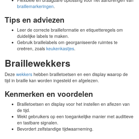
Flexibele en draagbare oplossing voor het aanbrengen van
braillemarkeringen
.
Tips en adviezen
Leer de correcte brailleformatie en etiquetteregels om
duidelijke labels te maken.
Gebruik braillelabels om georganiseerde ruimtes te
creëren, zoals
keukenkastjes
.
Braillewekkers
Deze
wekkers
hebben brailletoetsen en een display waarop de
tijd in braille kan worden ingesteld en afgelezen.
Kenmerken en voordelen
Brailletoetsen en display voor het instellen en aflezen van
de tijd.
Wekt gebruikers op een toegankelijke manier met auditieve
en tastbare signalen.
Bevordert zelfstandige tijdwaarneming.