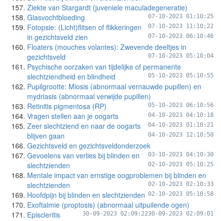
Ziekte van Stargardt (juveniele maculadegeneratie)
Glasvochtbloeding
07-10-2023 01:10:25
Fotopsie: (Licht)flitsen of flikkeringen
07-10-2023 11:10:22
in gezichtsveld zien
07-10-2023 06:10:46
Floaters (mouches volantes): Zwevende deeltjes in
gezichtsveld
07-10-2023 05:10:04
Psychische oorzaken van tijdelijke of permanente
slechtziendheid en blindheid
05-10-2023 05:10:55
Pupilgrootte: Miosis (abnormaal vernauwde pupillen) en
mydriasis (abnormaal verwijde pupillen)
Retinitis pigmentosa (RP)
05-10-2023 06:10:56
Vragen stellen aan je oogarts
04-10-2023 04:10:18
Zeer slechtziend en naar de oogarts
04-10-2023 01:10:21
blijven gaan
04-10-2023 12:10:50
Gezichtsveld en gezichtsveldonderzoek
Gevoelens van verlies bij blinden en
03-10-2023 04:10:30
slechtzienden
02-10-2023 05:10:25
Mentale impact van ernstige oogproblemen bij blinden en
slechtzienden
02-10-2023 02:10:33
Hoofdpijn bij blinden en slechtzienden
02-10-2023 05:10:58
Exoftalmie (proptosis) (abnormaal uitpuilende ogen)
Episcleritis
30-09-2023 02:09:22
30-09-2023 02:09:01