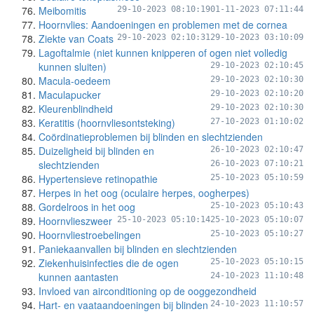
Meibomitis
29-10-2023 08:10:19
01-11-2023 07:11:44
Hoornvlies: Aandoeningen en problemen met de cornea
Ziekte van Coats
29-10-2023 02:10:31
29-10-2023 03:10:09
Lagoftalmie (niet kunnen knipperen of ogen niet volledig
kunnen sluiten)
29-10-2023 02:10:45
Macula-oedeem
29-10-2023 02:10:30
Maculapucker
29-10-2023 02:10:20
Kleurenblindheid
29-10-2023 02:10:30
Keratitis (hoornvliesontsteking)
27-10-2023 01:10:02
Coördinatieproblemen bij blinden en slechtzienden
Duizeligheid bij blinden en
26-10-2023 02:10:47
slechtzienden
26-10-2023 07:10:21
Hypertensieve retinopathie
25-10-2023 05:10:59
Herpes in het oog (oculaire herpes, oogherpes)
Gordelroos in het oog
25-10-2023 05:10:43
Hoornvlieszweer
25-10-2023 05:10:14
25-10-2023 05:10:07
Hoornvliestroebelingen
25-10-2023 05:10:27
Paniekaanvallen bij blinden en slechtzienden
Ziekenhuisinfecties die de ogen
25-10-2023 05:10:15
kunnen aantasten
24-10-2023 11:10:48
Invloed van airconditioning op de ooggezondheid
Hart- en vaataandoeningen bij blinden
24-10-2023 11:10:57