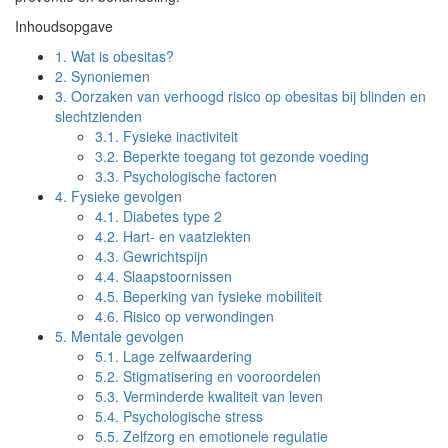
Inhoudsopgave
1.
Wat is obesitas?
2.
Synoniemen
3.
Oorzaken van verhoogd risico op obesitas bij blinden en
slechtzienden
3.1.
Fysieke inactiviteit
3.2.
Beperkte toegang tot gezonde voeding
3.3.
Psychologische factoren
4.
Fysieke gevolgen
4.1.
Diabetes type 2
4.2.
Hart- en vaatziekten
4.3.
Gewrichtspijn
4.4.
Slaapstoornissen
4.5.
Beperking van fysieke mobiliteit
4.6.
Risico op verwondingen
5.
Mentale gevolgen
5.1.
Lage zelfwaardering
5.2.
Stigmatisering en vooroordelen
5.3.
Verminderde kwaliteit van leven
5.4.
Psychologische stress
5.5.
Zelfzorg en emotionele regulatie