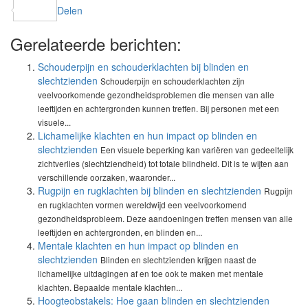
Delen
Gerelateerde berichten:
Schouderpijn en schouderklachten bij blinden en
slechtzienden
Schouderpijn en schouderklachten zijn
veelvoorkomende gezondheidsproblemen die mensen van alle
leeftijden en achtergronden kunnen treffen. Bij personen met een
visuele...
Lichamelijke klachten en hun impact op blinden en
slechtzienden
Een visuele beperking kan variëren van gedeeltelijk
zichtverlies (slechtziendheid) tot totale blindheid. Dit is te wijten aan
verschillende oorzaken, waaronder...
Rugpijn en rugklachten bij blinden en slechtzienden
Rugpijn
en rugklachten vormen wereldwijd een veelvoorkomend
gezondheidsprobleem. Deze aandoeningen treffen mensen van alle
leeftijden en achtergronden, en blinden en...
Mentale klachten en hun impact op blinden en
slechtzienden
Blinden en slechtzienden krijgen naast de
lichamelijke uitdagingen af en toe ook te maken met mentale
klachten. Bepaalde mentale klachten...
Hoogteobstakels: Hoe gaan blinden en slechtzienden