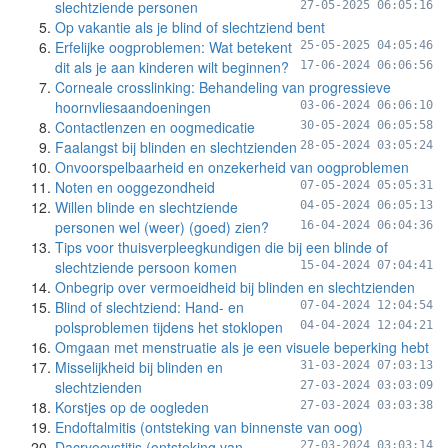
slechtziende personen
27-05-2025 06:05:16
Op vakantie als je blind of slechtziend bent
Erfelijke oogproblemen: Wat betekent
25-05-2025 04:05:46
dit als je aan kinderen wilt beginnen?
17-06-2024 06:06:56
Corneale crosslinking: Behandeling van progressieve
hoornvliesaandoeningen
03-06-2024 06:06:10
Contactlenzen en oogmedicatie
30-05-2024 06:05:58
Faalangst bij blinden en slechtzienden
28-05-2024 03:05:24
Onvoorspelbaarheid en onzekerheid van oogproblemen
Noten en ooggezondheid
07-05-2024 05:05:31
Willen blinde en slechtziende
04-05-2024 06:05:13
personen wel (weer) (goed) zien?
16-04-2024 06:04:36
Tips voor thuisverpleegkundigen die bij een blinde of
slechtziende persoon komen
15-04-2024 07:04:41
Onbegrip over vermoeidheid bij blinden en slechtzienden
Blind of slechtziend: Hand- en
07-04-2024 12:04:54
polsproblemen tijdens het stoklopen
04-04-2024 12:04:21
Omgaan met menstruatie als je een visuele beperking hebt
Misselijkheid bij blinden en
31-03-2024 07:03:13
slechtzienden
27-03-2024 03:03:09
Korstjes op de oogleden
27-03-2024 03:03:38
Endoftalmitis (ontsteking van binnenste van oog)
Dacryocystitis (ontsteking van
27-03-2024 03:03:14