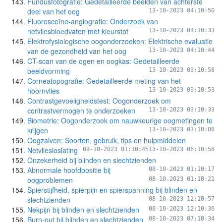
Fundusfotografie: Gedetailleerde beelden van achterste
deel van het oog
13-10-2023 04:10:50
Fluoresceïne-angiografie: Onderzoek van
netvliesbloedvaten met kleurstof
13-10-2023 04:10:33
Elektrofysiologische oogonderzoeken: Elektrische evaluatie
van de gezondheid van het oog
13-10-2023 04:10:44
CT-scan van de ogen en oogkas: Gedetailleerde
beeldvorming
13-10-2023 03:10:58
Corneatopografie: Gedetailleerde meting van het
hoornvlies
13-10-2023 03:10:53
Contrastgevoeligheidstest: Oogonderzoek om
contrastvermogen te onderzoeken
13-10-2023 03:10:33
Biometrie: Oogonderzoek om nauwkeurige oogmetingen te
krijgen
13-10-2023 03:10:08
Oogzalven: Soorten, gebruik, tips en hulpmiddelen
Netvliesloslating
09-10-2023 01:10:45
13-10-2023 06:10:58
Onzekerheid bij blinden en slechtzienden
Abnormale hoofdpositie bij
08-10-2023 01:10:17
oogproblemen
08-10-2023 01:10:21
Spierstijfheid, spierpijn en spierspanning bij blinden en
slechtzienden
08-10-2023 12:10:57
Nekpijn bij blinden en slechtzienden
08-10-2023 12:10:36
Burn-out bij blinden en slechtzienden
08-10-2023 07:10:34