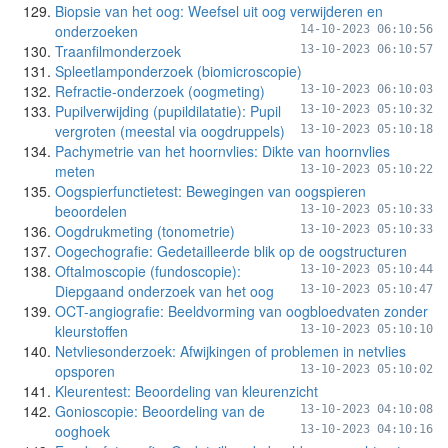
Biopsie van het oog: Weefsel uit oog verwijderen en
onderzoeken
14-10-2023 06:10:56
Traanfilmonderzoek
13-10-2023 06:10:57
Spleetlamponderzoek (biomicroscopie)
Refractie-onderzoek (oogmeting)
13-10-2023 06:10:03
Pupilverwijding (pupildilatatie): Pupil
13-10-2023 05:10:32
vergroten (meestal via oogdruppels)
13-10-2023 05:10:18
Pachymetrie van het hoornvlies: Dikte van hoornvlies
meten
13-10-2023 05:10:22
Oogspierfunctietest: Bewegingen van oogspieren
beoordelen
13-10-2023 05:10:33
Oogdrukmeting (tonometrie)
13-10-2023 05:10:33
Oogechografie: Gedetailleerde blik op de oogstructuren
Oftalmoscopie (fundoscopie):
13-10-2023 05:10:44
Diepgaand onderzoek van het oog
13-10-2023 05:10:47
OCT-angiografie: Beeldvorming van oogbloedvaten zonder
kleurstoffen
13-10-2023 05:10:10
Netvliesonderzoek: Afwijkingen of problemen in netvlies
opsporen
13-10-2023 05:10:02
Kleurentest: Beoordeling van kleurenzicht
Gonioscopie: Beoordeling van de
13-10-2023 04:10:08
ooghoek
13-10-2023 04:10:16