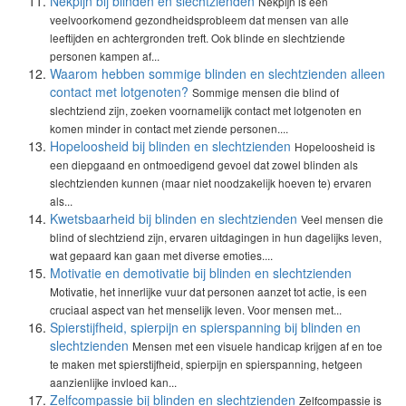
Nekpijn bij blinden en slechtzienden
Nekpijn is een
veelvoorkomend gezondheidsprobleem dat mensen van alle
leeftijden en achtergronden treft. Ook blinde en slechtziende
personen kampen af...
Waarom hebben sommige blinden en slechtzienden alleen
contact met lotgenoten?
Sommige mensen die blind of
slechtziend zijn, zoeken voornamelijk contact met lotgenoten en
komen minder in contact met ziende personen....
Hopeloosheid bij blinden en slechtzienden
Hopeloosheid is
een diepgaand en ontmoedigend gevoel dat zowel blinden als
slechtzienden kunnen (maar niet noodzakelijk hoeven te) ervaren
als...
Kwetsbaarheid bij blinden en slechtzienden
Veel mensen die
blind of slechtziend zijn, ervaren uitdagingen in hun dagelijks leven,
wat gepaard kan gaan met diverse emoties....
Motivatie en demotivatie bij blinden en slechtzienden
Motivatie, het innerlijke vuur dat personen aanzet tot actie, is een
cruciaal aspect van het menselijk leven. Voor mensen met...
Spierstijfheid, spierpijn en spierspanning bij blinden en
slechtzienden
Mensen met een visuele handicap krijgen af en toe
te maken met spierstijfheid, spierpijn en spierspanning, hetgeen
aanzienlijke invloed kan...
Zelfcompassie bij blinden en slechtzienden
Zelfcompassie is