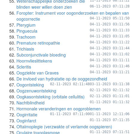
Wetenschappelijke onderzoeken die
11-11-2023 08:11:22
blinden weer willen doen zien
06-11-2023 07:11:28
Foropter: Instrument voor oogonderzoeken en bepalen van
oogcorrectie
04-11-2023 05:11:50
Pterygium
04-11-2023 03:11:56
Pinguecula
04-11-2023 03:11:33
Trachoom
04-11-2023 03:11:05
Premature retinopathie
04-11-2023 03:11:22
Trichiasis
04-11-2023 03:11:44
Subconjunctivale bloeding
04-11-2023 03:11:02
Hoornvlieslittekens
04-11-2023 03:11:11
Scleritis
04-11-2023 03:11:46
Oogziekte van Graves
04-11-2023 03:11:21
De invloed van hydratatie op de ooggezondheid
Oogontsteking
02-11-2023 02:11:48
03-11-2023 03:11:38
Oogzenuwontsteking
02-11-2023 02:11:32
Oogkasontsteking (orbitale cellulitis)
02-11-2023 01:11:01
Nachtblindheid
01-11-2023 01:11:32
Hormonale veranderingen en oogproblemen
Oogirritatie
01-11-2023 07:11:00
01-11-2023 12:11:06
Ooginfarct
01-11-2023 07:11:35
Oftalmoplegie (verzwakte of verlamde oogspieren)
Oculaire toxoplasmose
01-11-2023 07:11:51