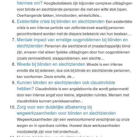
hiermee om?
Hoogteobstakels zijn bijzonder complexe uitdagingen
voor blinde en slechtziende personen die met een witte stok lopen.
Overhangende takken, immoborden, winkelluifels...
Existentiële crisis bij blinden en slechtzienden
Een existentiële
crisis is een intense periode van zelfonderzoek waarbij personen
geconfronteerd worden met de diepere betekenis van hun bestaan....
Mentale impact van ernstige oogproblemen bij blinden en
slechtzienden
Personen die slechtziend of (maatschappelijk) blind
zijn, ervaren niet alleen fysieke uitdagingen door hun oogproblemen
(zoals vermoeidheid, slaapproblemen, een slechte...
Woede bij blinden en slechtzienden
Woede is een intense
emotie die bij iedereen, dus ook bij blinde en slechtziende personen,
kan voorkomen. Deze emotie, de...
Kunnen blinden en slechtzienden ook claustrofobie
hebben?
Claustrofobie is een angststoornis die wordt gekenmerkt
door een intense angst voor kleine, afgesloten ruimtes. Mensen met
claustrofobie kunnen paniekaanvallen...
Zorg voor een duidelijke afbakening bij
wegwerkzaamheden voor blinden en slechtzienden
Wegwerkzaamheden zijn een veelvoorkomend verschijnsel op onze
wegen en in openbare ruimtes. Hoewel deze werkzaamheden
noodzakelijk zijn voor het onderhoud...