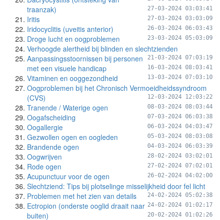
traanzak)
27-03-2024 03:03:41
Iritis
27-03-2024 03:03:09
Iridocyclitis (uveitis anterior)
26-03-2024 06:03:43
Droge lucht en oogproblemen
23-03-2024 05:03:09
Verhoogde alertheid bij blinden en slechtzienden
Aanpassingsstoornissen bij personen
21-03-2024 07:03:19
met een visuele handicap
16-03-2024 08:03:41
Vitaminen en ooggezondheid
13-03-2024 07:03:10
Oogproblemen bij het Chronisch Vermoeidheidssyndroom
(CVS)
12-03-2024 12:03:22
Tranende / Waterige ogen
08-03-2024 08:03:44
Oogafscheiding
07-03-2024 06:03:38
Oogallergie
06-03-2024 04:03:47
Gezwollen ogen en oogleden
05-03-2024 08:03:08
Brandende ogen
04-03-2024 06:03:39
Oogwrijven
28-02-2024 03:02:01
Rode ogen
27-02-2024 07:02:01
Acupunctuur voor de ogen
26-02-2024 04:02:00
Slechtziend: Tips bij plotselinge misselijkheid door fel licht
Problemen met het zien van details
24-02-2024 05:02:38
Ectropion (onderste ooglid draait naar
24-02-2024 01:02:17
buiten)
20-02-2024 01:02:26