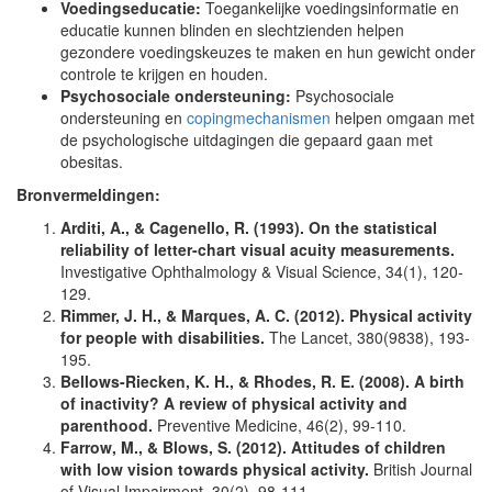
Voedingseducatie:
Toegankelijke voedingsinformatie en
educatie kunnen blinden en slechtzienden helpen
gezondere voedingskeuzes te maken en hun gewicht onder
controle te krijgen en houden.
Psychosociale ondersteuning:
Psychosociale
ondersteuning en
copingmechanismen
helpen omgaan met
de psychologische uitdagingen die gepaard gaan met
obesitas.
Bronvermeldingen:
Arditi, A., & Cagenello, R. (1993). On the statistical
reliability of letter-chart visual acuity measurements.
Investigative Ophthalmology & Visual Science, 34(1), 120-
129.
Rimmer, J. H., & Marques, A. C. (2012). Physical activity
for people with disabilities.
The Lancet, 380(9838), 193-
195.
Bellows-Riecken, K. H., & Rhodes, R. E. (2008). A birth
of inactivity? A review of physical activity and
parenthood.
Preventive Medicine, 46(2), 99-110.
Farrow, M., & Blows, S. (2012). Attitudes of children
with low vision towards physical activity.
British Journal
of Visual Impairment, 30(2), 98-111.