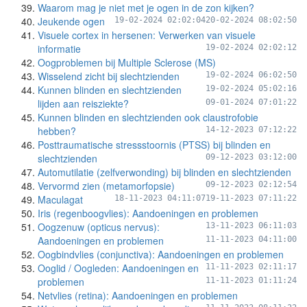
Waarom mag je niet met je ogen in de zon kijken?
Jeukende ogen
19-02-2024 02:02:04
20-02-2024 08:02:50
Visuele cortex in hersenen: Verwerken van visuele
informatie
19-02-2024 02:02:12
Oogproblemen bij Multiple Sclerose (MS)
Wisselend zicht bij slechtzienden
19-02-2024 06:02:50
Kunnen blinden en slechtzienden
19-02-2024 05:02:16
lijden aan reisziekte?
09-01-2024 07:01:22
Kunnen blinden en slechtzienden ook claustrofobie
hebben?
14-12-2023 07:12:22
Posttraumatische stressstoornis (PTSS) bij blinden en
slechtzienden
09-12-2023 03:12:00
Automutilatie (zelfverwonding) bij blinden en slechtzienden
Vervormd zien (metamorfopsie)
09-12-2023 02:12:54
Maculagat
18-11-2023 04:11:07
19-11-2023 07:11:22
Iris (regenboogvlies): Aandoeningen en problemen
Oogzenuw (opticus nervus):
13-11-2023 06:11:03
Aandoeningen en problemen
11-11-2023 04:11:00
Oogbindvlies (conjunctiva): Aandoeningen en problemen
Ooglid / Oogleden: Aandoeningen en
11-11-2023 02:11:17
problemen
11-11-2023 01:11:24
Netvlies (retina): Aandoeningen en problemen