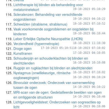
Lichttherapie bij blinden als behandeling voor
melatoninetekort
19-10-2023 05:10:29
Scleralenzen: Behandeling van verschillende
oogproblemen
19-10-2023 04:10:22
Scheelzien (strabisme, strabismus)
19-10-2023 07:10:52
Vaak voorkomende oogproblemen en oogziekten bij
kinderen
19-10-2023 06:10:44
Leber Erfelijke Optische Neuropathie (LHON)
Verziendheid (hypermetropie)
18-10-2023 11:10:30
Droge ogen
17-10-2023 05:10:51
18-10-2023 07:10:02
Kunsttranen
17-10-2023 04:10:05
Schouderpijn en schouderklachten bij blinden en
slechtzienden
16-10-2023 10:10:08
Rugpijn en rugklachten bij blinden en slechtzienden
Nystagmus (onwillekeurige, ritmische
16-10-2023 07:10:02
oogbewegingen)
16-10-2023 06:10:24
Binoculair onderzoek: Onderzoek van samenwerking
tussen de ogen
14-10-2023 06:10:22
MRI-scan van de ogen: Gedetailleerde beelden van ogen
en omliggende structuren
14-10-2023 06:10:46
Lichtgevoeligheidstest: Onderzoeken van oogreacties op
licht
14-10-2023 06:10:06