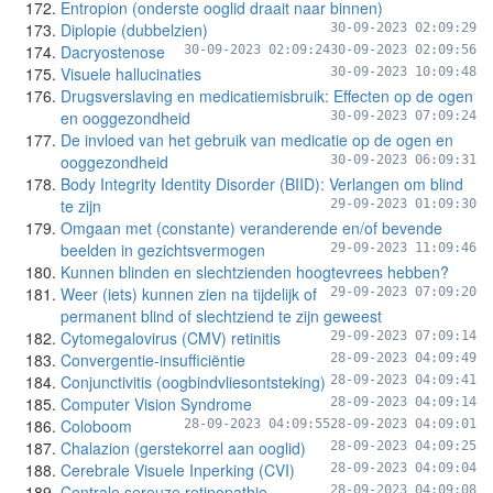
Entropion (onderste ooglid draait naar binnen)
Diplopie (dubbelzien)
30-09-2023 02:09:29
Dacryostenose
30-09-2023 02:09:24
30-09-2023 02:09:56
Visuele hallucinaties
30-09-2023 10:09:48
Drugsverslaving en medicatiemisbruik: Effecten op de ogen
en ooggezondheid
30-09-2023 07:09:24
De invloed van het gebruik van medicatie op de ogen en
ooggezondheid
30-09-2023 06:09:31
Body Integrity Identity Disorder (BIID): Verlangen om blind
te zijn
29-09-2023 01:09:30
Omgaan met (constante) veranderende en/of bevende
beelden in gezichtsvermogen
29-09-2023 11:09:46
Kunnen blinden en slechtzienden hoogtevrees hebben?
Weer (iets) kunnen zien na tijdelijk of
29-09-2023 07:09:20
permanent blind of slechtziend te zijn geweest
Cytomegalovirus (CMV) retinitis
29-09-2023 07:09:14
Convergentie-insufficiëntie
28-09-2023 04:09:49
Conjunctivitis (oogbindvliesontsteking)
28-09-2023 04:09:41
Computer Vision Syndrome
28-09-2023 04:09:14
Coloboom
28-09-2023 04:09:55
28-09-2023 04:09:01
Chalazion (gerstekorrel aan ooglid)
28-09-2023 04:09:25
Cerebrale Visuele Inperking (CVI)
28-09-2023 04:09:04
Centrale sereuze retinopathie
28-09-2023 04:09:08