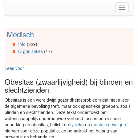
Spring
Toggle
naar
navigati
de
inhoud
(Accesskey
Medisch
Spring
1)
naar
Spring
Info
(329)
Artikels
naar
Organisaties
(17)
Spring
de
naar
primaire
Info
zijbalk
Lees voor
Spring
(Accesskey
naar
2)
Obesitas (zwaarlijvigheid) bij blinden en
Organisaties
slechtzienden
Spring
naar
Obesitas is een wereldwijd gezondheidsprobleem dat niet alleen
Social
de algemene bevolking treft, maar ook specifieke groepen, zoals
media
blinden en slechtzienden. Deze tekst onderzoekt het
wetenschappelijk onderbouwde verband tussen een visuele
beperking en obesitas, belicht de
fysieke
en
mentale gevolgen
hiervan voor deze populatie, en benadrukt het belang van
preventie en behandeling.