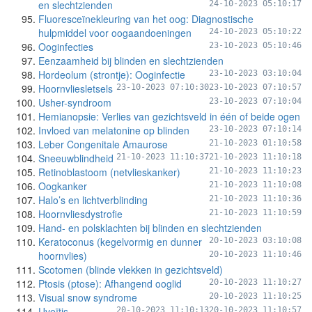
en slechtzienden
24-10-2023 05:10:17
Fluoresceïnekleuring van het oog: Diagnostische
hulpmiddel voor oogaandoeningen
24-10-2023 05:10:22
Ooginfecties
23-10-2023 05:10:46
Eenzaamheid bij blinden en slechtzienden
Hordeolum (strontje): Ooginfectie
23-10-2023 03:10:04
Hoornvliesletsels
23-10-2023 07:10:30
23-10-2023 07:10:57
Usher-syndroom
23-10-2023 07:10:04
Hemianopsie: Verlies van gezichtsveld in één of beide ogen
Invloed van melatonine op blinden
23-10-2023 07:10:14
Leber Congenitale Amaurose
21-10-2023 01:10:58
Sneeuwblindheid
21-10-2023 11:10:37
21-10-2023 11:10:18
Retinoblastoom (netvlieskanker)
21-10-2023 11:10:23
Oogkanker
21-10-2023 11:10:08
Halo’s en lichtverblinding
21-10-2023 11:10:36
Hoornvliesdystrofie
21-10-2023 11:10:59
Hand- en polsklachten bij blinden en slechtzienden
Keratoconus (kegelvormig en dunner
20-10-2023 03:10:08
hoornvlies)
20-10-2023 11:10:46
Scotomen (blinde vlekken in gezichtsveld)
Ptosis (ptose): Afhangend ooglid
20-10-2023 11:10:27
Visual snow syndrome
20-10-2023 11:10:25
Uveïtis
20-10-2023 11:10:13
20-10-2023 11:10:57